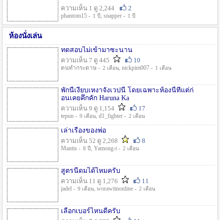
ความเห็น 1 ดู 2,244
2
phantom15 -
, snapper -
1 ปี
1 ปี
ห้องนั่งเล่น
ทดสอบไม่เข้ามาซะนาน
ความเห็น 7 ดู 445
10
ตนทำกระดาษ -
, nickpim007 -
2 เดือน
1 เดือน
พักนี้เงียบเหงาจังเวปนี้ โดยเฉพาะห้องนี้ที่แต่ก่
อนเคยคึกคัก Haruna Ka
ความเห็น 9 ดู 1,154
17
tepun -
, d1_fighter -
9 เดือน
2 เดือน
เล่าเรื่องของพ่อ
ความเห็น 52 ดู 2,268
8
Mantis -
, Yamong-t -
8 ปี
2 เดือน
สูตรนี้ดมได้ไหมครับ
ความเห็น 11 ดู 1,276
11
jadel -
, worawitnonline -
9 เดือน
2 เดือน
เลือกเบอร์ไหนดีครับ