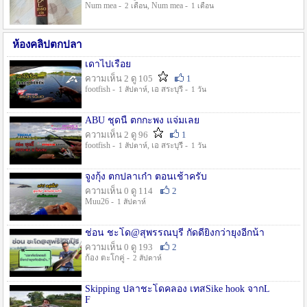
Num mea -
, Num mea -
2 เดือน
1 เดือน
ห้องคลิปตกปลา
เดาไปเรื่อย
ความเห็น 2 ดู 105
1
footfish -
, เอ สระบุรี -
1 สัปดาห์
1 วัน
ABU ชุดนี้ ตกกะพง แจ่มเลย
ความเห็น 2 ดู 96
1
footfish -
, เอ สระบุรี -
1 สัปดาห์
1 วัน
จูงกุ้ง ตกปลาเก๋า ตอนเช้าครับ
ความเห็น 0 ดู 114
2
Muu26 -
1 สัปดาห์
ช่อน ชะโด@สุพรรณบุรี กัดดียิ่งกว่ายุงอีกน้า
ความเห็น 0 ดู 193
2
ก้อง ตะโกคู่ -
2 สัปดาห์
Skipping ปลาชะโดคลอง เทสSike hook จากL
F