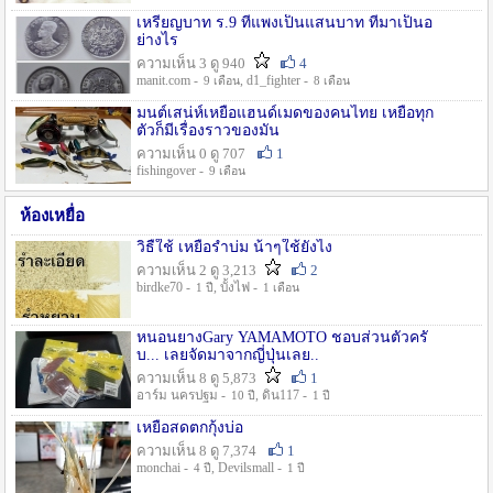
เหรียญบาท ร.9 ที่แพงเป็นแสนบาท ที่มาเป็นอ
ย่างไร
ความเห็น 3 ดู 940
4
manit.com -
, d1_fighter -
9 เดือน
8 เดือน
มนต์เสน่ห์เหยื่อแฮนด์เมดของคนไทย เหยื่อทุก
ตัวก็มีเรื่องราวของมัน
ความเห็น 0 ดู 707
1
fishingover -
9 เดือน
ห้องเหยื่อ
วิธืใช้ เหยื่อรำบ่ม น้าๆใช้ยังไง
ความเห็น 2 ดู 3,213
2
birdke70 -
, บั้งไฟ -
1 ปี
1 เดือน
หนอนยางGary YAMAMOTO ชอบส่วนตัวครั
บ... เลยจัดมาจากญี่ปุ่นเลย..
ความเห็น 8 ดู 5,873
1
อาร์ม นครปฐม -
, ดิน117 -
10 ปี
1 ปี
เหยื่อสดตกกุ้งบ่อ
ความเห็น 8 ดู 7,374
1
monchai -
, Devilsmall -
4 ปี
1 ปี