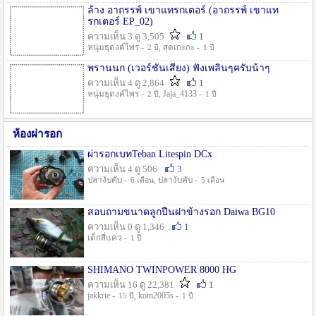
ล้าง อาถรรพ์ เขาแทรกเตอร์ (อาถรรพ์ เขาแท
รกเตอร์ EP_02)
ความเห็น 3 ดู 3,505
1
หนุ่มธุดงค์ไพร -
, สุดเกะกะ -
2 ปี
1 ปี
พรานนก (เวอร์ชั่นเสียง) ฟังเพลินๆครับน้าๆ
ความเห็น 4 ดู 2,864
1
หนุ่มธุดงค์ไพร -
, Jaja_4133 -
2 ปี
1 ปี
ห้องผ่ารอก
ผ่ารอกเบทTeban Litespin DCx
ความเห็น 4 ดู 506
3
ปลางับคับ -
, ปลางับคับ -
6 เดือน
5 เดือน
สอบถามขนาดลูกปืนฝาข้างรอก Daiwa BG10
ความเห็น 0 ดู 1,346
1
เด็กสี่แคว -
1 ปี
SHIMANO TWINPOWER 8000 HG
ความเห็น 16 ดู 22,381
1
jakkrie -
, kom2005s -
15 ปี
1 ปี