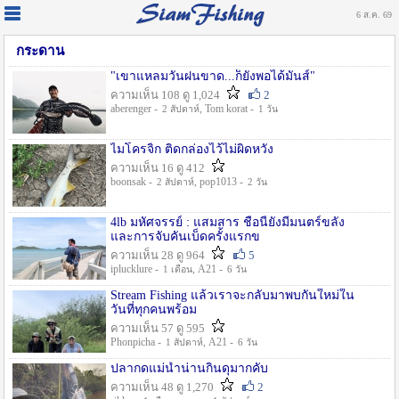
6 ส.ค. 69
กระดาน
"เขาแหลมวันฝนขาด...ก็ยังพอได้มันส์"
ความเห็น 108 ดู 1,024
2
aberenger -
, Tom korat -
2 สัปดาห์
1 วัน
ไมโครจิ้ก ติดกล่องไว้ไม่ผิดหวัง
ความเห็น 16 ดู 412
boonsak -
, pop1013 -
2 สัปดาห์
2 วัน
4lb มหัศจรรย์ : แสมสาร ชื่อนี้ยังมีมนตร์ขลัง
และการจับคันเบ็ดครั้งแรกข
ความเห็น 28 ดู 964
5
iplucklure -
, A21 -
1 เดือน
6 วัน
Stream Fishing แล้วเราจะกลับมาพบกันใหม่ใน
วันที่ทุกคนพร้อม
ความเห็น 57 ดู 595
Phonpicha -
, A21 -
1 สัปดาห์
6 วัน
ปลากดแม่น้ำน่านกินดุมากคับ
ความเห็น 48 ดู 1,270
2