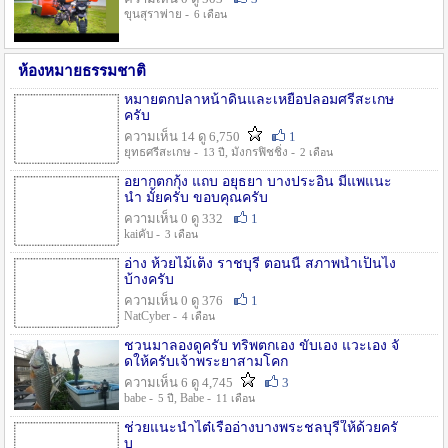
ขุนสุราพ่าย -
6 เดือน
ห้องหมายธรรมชาติ
หมายตกปลาหน้าดินและเหยื่อปลอมศรีสะเกษ
ครับ
ความเห็น 14 ดู 6,750
1
ยุทธศรีสะเกษ -
, มังกรฟิชชิ่ง -
13 ปี
2 เดือน
อยากตกกุ้ง แถบ อยุธยา บางประอิน มีแพแนะ
นำ มั้ยครับ ขอบคุณครับ
ความเห็น 0 ดู 332
1
kaiคับ -
3 เดือน
อ่าง ห้วยไม้เต็ง ราชบุรี ตอนนี้ สภาพน้ำเป็นไง
บ้างครับ
ความเห็น 0 ดู 376
1
NatCyber -
4 เดือน
ชวนมาลองดูครับ ทริพตกเอง ขับเอง แวะเอง จั
ดให้ครับเจ้าพระยาสามโคก
ความเห็น 6 ดู 4,745
3
babe -
, Babe -
5 ปี
11 เดือน
ช่วยแนะนำไต๋เรืออ่างบางพระชลบุรีให้ด้วยครั
บ