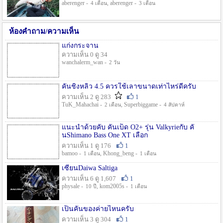
aberenger -
, aberenger -
4 เดือน
3 เดือน
ห้องคำถาม/ความเห็น
แก่งกระจาน
ความเห็น 0 ดู 34
wanchalerm_wan -
2 วัน
คันชิงหลิว 4.5 ควรใช้เลาขนาดเท่าไหร่ดีครับ
ความเห็น 2 ดู 283
1
TuK_Mahachai -
, Superbiggame -
2 เดือน
4 สัปดาห์
แนะนำด้วยคับ คันเบ็ด O2+ รุ่น Valkyrieกับ คั
นShimano Bass One XT เลือก
ความเห็น 1 ดู 176
1
bamoo -
, Khong_beng -
1 เดือน
1 เดือน
เซียนDaiwa Saltiga
ความเห็น 6 ดู 1,607
1
physale -
, kom2005s -
10 ปี
1 เดือน
เป็นคันของค่ายไหนครับ
ความเห็น 3 ดู 304
1