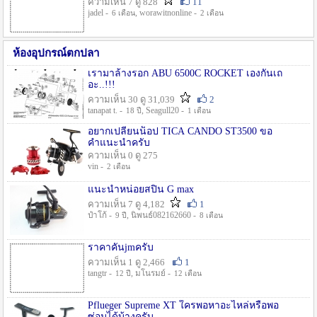
ความเห็น 7 ดู 828
11
jadel -
, worawitnonline -
6 เดือน
2 เดือน
ห้องอุปกรณ์ตกปลา
เรามาล้างรอก ABU 6500C ROCKET เองกันเถ
อะ..!!!
ความเห็น 30 ดู 31,039
2
tanapat t. -
, Seagull20 -
18 ปี
1 เดือน
อยากเปลี่ยนน็อป TICA CANDO ST3500 ขอ
คำแนะนำครับ
ความเห็น 0 ดู 275
vin -
2 เดือน
แนะนำหน่อยสปิน G max
ความเห็น 7 ดู 4,182
1
ป๋าโก้ -
, นิพนธ์082162660 -
9 ปี
8 เดือน
ราคาคันjmครับ
ความเห็น 1 ดู 2,466
1
tangtr -
, มโนรมย์ -
12 ปี
12 เดือน
Pflueger Supreme XT ใครพอหาอะไหล่หรือพอ
ซ่อมได้บ้างครับ