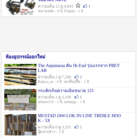
ความเห็น 12 ดู 4,943
1
หนามหลัง -
, Prajum -
8 ปี
1 ปี
ห้องอุปกรณ์ออกใหม่
The Anjumaraa คัน Hi-End รุ่นแรกจาก PREY
LAB
ความเห็น 2 ดู 7,240
2
Rujiwa_m -
, รอกลื่นปรื๊ด -
4 ปี
1 ปี
กระติกเก็บความเย็นขนาด 125
ความเห็น 1 ดู 3,199
1
artsave114 -
, sichangs -
1 ปี
1 ปี
MUSTAD JAW-LOK IN-LINE TREBLE HOO
K - 5X
ความเห็น 0 ดู 3,331
1
อู๊ดปากลำฯ -
2 ปี