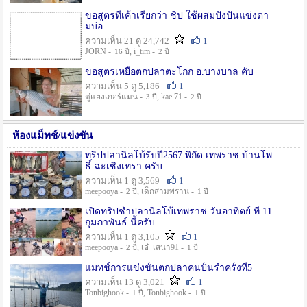
ขอสูตรที่เค้าเรียกว่า ชิป ใช้ผสมปังปั่นแข่งตา
มบ่อ
ความเห็น 21 ดู 24,742
1
JORN -
, i_tim -
16 ปี
2 ปี
ขอสูตรเหยื่อตกปลาตะโกก อ.บางบาล คับ
ความเห็น 5 ดู 5,186
1
ตู่แฮงเกอร์แมน -
, kae 71 -
3 ปี
2 ปี
ห้องแม็ทช์/แข่งขัน
ทริปปลานิลโบ้รับปี2567 พิกัด เทพราช บ้านโพ
ธิ์ ฉะเชิงเทรา ครับ
ความเห็น 1 ดู 3,569
1
meepooya -
, เด็กสามพราน -
2 ปี
1 ปี
เปิดทริปซ้ำปลานิลโบ้เทพราช วันอาทิตย์ ที่ 11
กุมภาพันธ์ นี้ครับ
ความเห็น 1 ดู 3,105
1
meepooya -
, เอ๋_เสนา91 -
2 ปี
1 ปี
แมทช์การแข่งขั้นตกปลาคนปั้นรำครั้งที่5
ความเห็น 13 ดู 3,021
1
Tonbighook -
, Tonbighook -
1 ปี
1 ปี