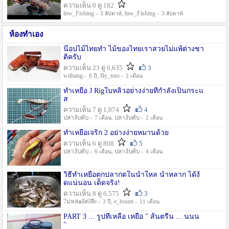
ความเห็น 0 ดู 182
lnw_Fishing -
, lnw_Fishing -
3 สัปดาห์
3 สัปดาห์
ห้องทำเอง
น๊อปไม้ไทยทำ ไม้ของไทยเราสวยไม่แพ้ต่างชา
ติครับ
ความเห็น 23 ดู 6,635
3
witbang -
, By_toto -
8 ปี
2 เดือน
ทำเหยื่อ J Rigใบหลิวอย่างง่ายที่กำลังเป็นกระแ
ส
ความเห็น 7 ดู 1,074
4
ปลางับคับ -
, ปลางับคับ -
7 เดือน
2 เดือน
ทำเหยื่อเจริก 2 อย่างง่ายหมานด้วย
ความเห็น 6 ดู 808
5
ปลางับคับ -
, ปลางับคับ -
6 เดือน
4 เดือน
วิธีทำเหยื่อตกปลากดในน้ำใหล น้ำหลาก ได้งั
ดแน่นอน เด็ดจริง!
ความเห็น 8 ดู 6,575
3
7ม่หล่๑llต่lลีe -
, e_boum -
3 ปี
11 เดือน
PART 3 ... รูปที่เหลือ เหยื่อ " ส้นตรีน ... นนน
"