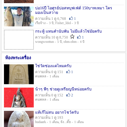
บ่อ16ปี ไอศูรย์บ่อสหบุฟเฟ่ต์ 150บาทเหมา ใคร
มองเป็นสวาย
ความเห็น 1 ดู 6,768
1
เรือจ้าง -
, Fisher_Idol -
3 ปี
3 ปี
กระทู้ แทนคำนับพัน ไม่มีแล้วใช่มั๊ยครับ
ความเห็น 10 ดู 8,750
1
wongwoottun -
, ohm-ohm -
5 ปี
4 ปี
ห้องพระเครื่อง
ใช่วัดช่องแคไหมครับ
ความเห็น 0 ดู 151
1
คนพหล -
1 เดือน
น้าๆ พี่ๆ ช่วยดูเหรียญนี้หน่อยครับ
ความเห็น 0 ดู 152
2
คนพหล -
1 เดือน
แท้เก๊ไม่สน อยากโชว์ครับ
ความเห็น 1 ดู 193
hudaark -
, จัง...ดั๊ย -
1 เดือน
1 เดือน