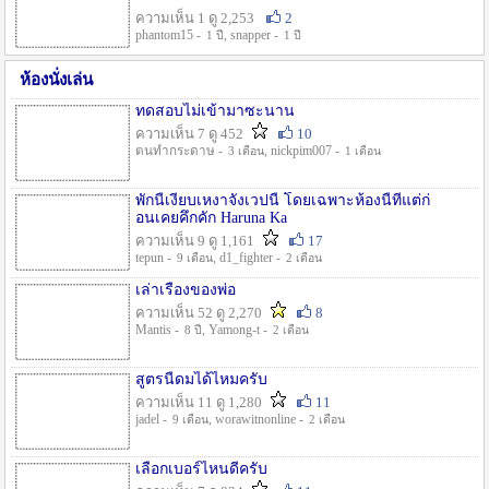
ความเห็น 1 ดู 2,253
2
phantom15 -
, snapper -
1 ปี
1 ปี
ห้องนั่งเล่น
ทดสอบไม่เข้ามาซะนาน
ความเห็น 7 ดู 452
10
ตนทำกระดาษ -
, nickpim007 -
3 เดือน
1 เดือน
พักนี้เงียบเหงาจังเวปนี้ โดยเฉพาะห้องนี้ที่แต่ก่
อนเคยคึกคัก Haruna Ka
ความเห็น 9 ดู 1,161
17
tepun -
, d1_fighter -
9 เดือน
2 เดือน
เล่าเรื่องของพ่อ
ความเห็น 52 ดู 2,270
8
Mantis -
, Yamong-t -
8 ปี
2 เดือน
สูตรนี้ดมได้ไหมครับ
ความเห็น 11 ดู 1,280
11
jadel -
, worawitnonline -
9 เดือน
2 เดือน
เลือกเบอร์ไหนดีครับ