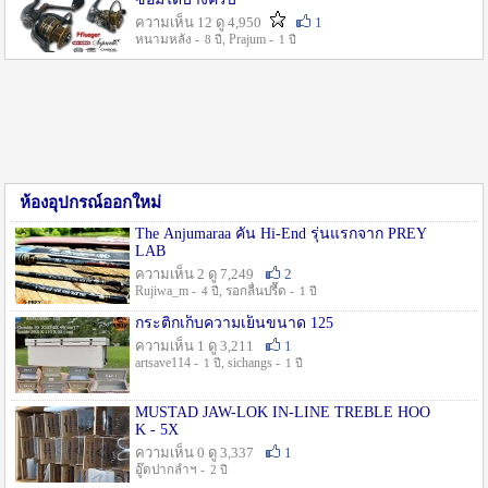
ความเห็น 12 ดู 4,950
1
หนามหลัง -
, Prajum -
8 ปี
1 ปี
ห้องอุปกรณ์ออกใหม่
The Anjumaraa คัน Hi-End รุ่นแรกจาก PREY
LAB
ความเห็น 2 ดู 7,249
2
Rujiwa_m -
, รอกลื่นปรื๊ด -
4 ปี
1 ปี
กระติกเก็บความเย็นขนาด 125
ความเห็น 1 ดู 3,211
1
artsave114 -
, sichangs -
1 ปี
1 ปี
MUSTAD JAW-LOK IN-LINE TREBLE HOO
K - 5X
ความเห็น 0 ดู 3,337
1
อู๊ดปากลำฯ -
2 ปี