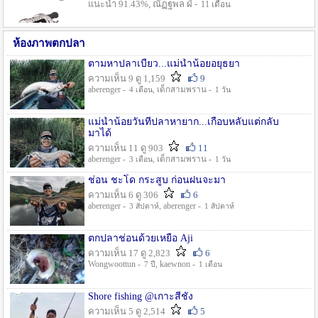
แนะนำ 91.43%, ณัฏฐพล ฝ่ -
11 เดือน
ห้องภาพตกปลา
ตามหาปลาเบี้ยว...แม่น้ำน้อยอยุธยา
ความเห็น 9 ดู 1,159
9
aberenger -
, เด็กสามพราน -
4 เดือน
1 วัน
แม่น้ำน้อยวันที่ปลาหายาก...เกือบหลับแต่กลับ
มาได้
ความเห็น 11 ดู 903
11
aberenger -
, เด็กสามพราน -
3 เดือน
1 วัน
ช่อน ชะโด กระสูบ ก่อนฝนจะมา
ความเห็น 6 ดู 306
6
aberenger -
, aberenger -
3 สัปดาห์
1 สัปดาห์
ตกปลาช่อนด้วยเหยื่อ Aji
ความเห็น 17 ดู 2,823
6
Wongwoottun -
, kaewnon -
7 ปี
1 เดือน
Shore fishing @เกาะสีชัง
ความเห็น 5 ดู 2,514
5