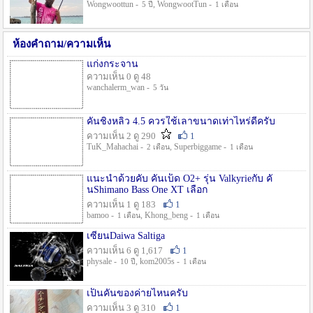
Wongwoottun -
, WongwootTun -
5 ปี
1 เดือน
ห้องคำถาม/ความเห็น
แก่งกระจาน
ความเห็น 0 ดู 48
wanchalerm_wan -
5 วัน
คันชิงหลิว 4.5 ควรใช้เลาขนาดเท่าไหร่ดีครับ
ความเห็น 2 ดู 290
1
TuK_Mahachai -
, Superbiggame -
2 เดือน
1 เดือน
แนะนำด้วยคับ คันเบ็ด O2+ รุ่น Valkyrieกับ คั
นShimano Bass One XT เลือก
ความเห็น 1 ดู 183
1
bamoo -
, Khong_beng -
1 เดือน
1 เดือน
เซียนDaiwa Saltiga
ความเห็น 6 ดู 1,617
1
physale -
, kom2005s -
10 ปี
1 เดือน
เป็นคันของค่ายไหนครับ
ความเห็น 3 ดู 310
1