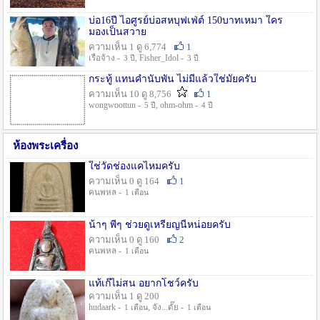
บ่อ16ปี ไอศูรย์บ่อสหบุฟเฟ่ต์ 150บาทเหมา ใคร
มองเป็นสวาย
ความเห็น 1 ดู 6,774
1
เรือจ้าง -
, Fisher_Idol -
3 ปี
3 ปี
กระทู้ แทนคำนับพัน ไม่มีแล้วใช่มั๊ยครับ
ความเห็น 10 ดู 8,756
1
wongwoottun -
, ohm-ohm -
5 ปี
4 ปี
ห้องพระเครื่อง
ใช่วัดช่องแคไหมครับ
ความเห็น 0 ดู 164
1
คนพหล -
1 เดือน
น้าๆ พี่ๆ ช่วยดูเหรียญนี้หน่อยครับ
ความเห็น 0 ดู 160
2
คนพหล -
1 เดือน
แท้เก๊ไม่สน อยากโชว์ครับ
ความเห็น 1 ดู 200
hudaark -
, จัง...ดั๊ย -
1 เดือน
1 เดือน