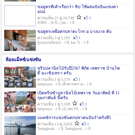
ขอสูตรที่เค้าเรียกว่า ชิป ใช้ผสมปังปั่นแข่งตา
มบ่อ
ความเห็น 21 ดู 24,749
1
JORN -
, i_tim -
16 ปี
2 ปี
ขอสูตรเหยื่อตกปลาตะโกก อ.บางบาล คับ
ความเห็น 5 ดู 5,193
1
ตู่แฮงเกอร์แมน -
, kae 71 -
3 ปี
2 ปี
ห้องแม็ทช์/แข่งขัน
ทริปปลานิลโบ้รับปี2567 พิกัด เทพราช บ้านโพ
ธิ์ ฉะเชิงเทรา ครับ
ความเห็น 1 ดู 3,576
1
meepooya -
, เด็กสามพราน -
2 ปี
1 ปี
เปิดทริปซ้ำปลานิลโบ้เทพราช วันอาทิตย์ ที่ 11
กุมภาพันธ์ นี้ครับ
ความเห็น 1 ดู 3,109
1
meepooya -
, เอ๋_เสนา91 -
2 ปี
1 ปี
แมทช์การแข่งขั้นตกปลาคนปั้นรำครั้งที่5
ความเห็น 13 ดู 3,026
1
Tonbighook -
, Tonbighook -
1 ปี
1 ปี