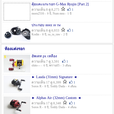
คุ้ยแคะแกะรอก G-Max Ryujin [Part.2]
ความเห็น 8 ดู 8,275
1
morn2516 -
, Num mea -
9 ปี
1 ปี
ประกอบ steez sv tw
ความเห็น 8 ดู 6,933
1
Kodin -
, sa_ra_raw -
8 ปี
2 ปี
ห้องแต่งรอก
อัพเดท px เหลือง
ความเห็น 7 ดู 3,591
1
shito--- -
, พราน05 -
6 ปี
3 เดือน
► Lauda (31mm) Signature ◄
ความเห็น 17 ดู 6,399
1
Soros R -
, Toddy Dada -
8 ปี
4 เดือน
► Alphas Air (32mm) Custom ◄
ความเห็น 17 ดู 8,348
1
Soros R -
, Toddy Dada -
8 ปี
4 เดือน