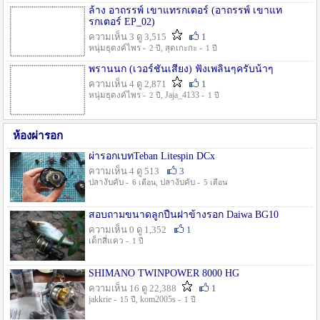
ล้าง อาถรรพ์ เขาแทรกเตอร์ (อาถรรพ์ เขาแท
รกเตอร์ EP_02)
ความเห็น 3 ดู 3,515
1
หนุ่มธุดงค์ไพร -
, สุดเกะกะ -
2 ปี
1 ปี
พรานนก (เวอร์ชั่นเสียง) ฟังเพลินๆครับน้าๆ
ความเห็น 4 ดู 2,871
1
หนุ่มธุดงค์ไพร -
, Jaja_4133 -
2 ปี
1 ปี
ห้องผ่ารอก
ผ่ารอกเบทTeban Litespin DCx
ความเห็น 4 ดู 513
3
ปลางับคับ -
, ปลางับคับ -
6 เดือน
5 เดือน
สอบถามขนาดลูกปืนฝาข้างรอก Daiwa BG10
ความเห็น 0 ดู 1,352
1
เด็กสี่แคว -
1 ปี
SHIMANO TWINPOWER 8000 HG
ความเห็น 16 ดู 22,388
1
jakkrie -
, kom2005s -
15 ปี
1 ปี