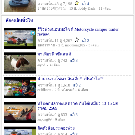
ความเห็น 48 ดู 7,198
4
อาทิตย์วงศ์สุวรรณ -
, Toddy Dada -
13 ปี
11 เดือน
ห้องคลิปทั่วไป
รีวิวพ่วงนอนมอไซค์ Motorcycle camper trailer
review.
ความเห็น 11 ดู 4,267
2
ขุนสุราพ่าย -
, moothong105 -
2 ปี
3 เดือน
มาเที่ยวนิวซีแลนด์
ความเห็น 0 ดู 742
3
aiyod. -
4 เดือน
น้ำมะนาวโซดา อินเดีย!! เป็นยังไง??
ความเห็น 1 ดู 1,618
2
ee16korat -
, มโนรมย์ -
2 ปี
6 เดือน
ทริปตกปลาทะเลตราด กับไต๋เหมี่ยว 13-15 มก
ราคม 2569
ความเห็น 0 ดู 833
3
kapong99 -
6 เดือน
ติดตั้งล้อประคองพ่วง
ความเห็น 0 ดู 514
3