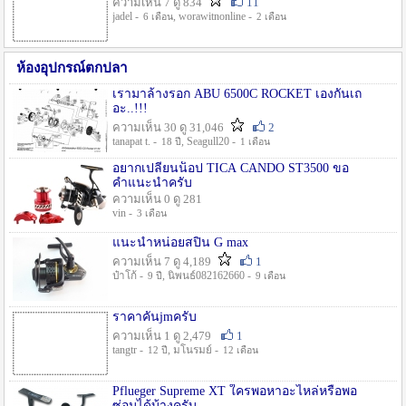
ความเห็น 7 ดู 834
11
jadel -
, worawitnonline -
6 เดือน
2 เดือน
ห้องอุปกรณ์ตกปลา
เรามาล้างรอก ABU 6500C ROCKET เองกันเถ
อะ..!!!
ความเห็น 30 ดู 31,046
2
tanapat t. -
, Seagull20 -
18 ปี
1 เดือน
อยากเปลี่ยนน็อป TICA CANDO ST3500 ขอ
คำแนะนำครับ
ความเห็น 0 ดู 281
vin -
3 เดือน
แนะนำหน่อยสปิน G max
ความเห็น 7 ดู 4,189
1
ป๋าโก้ -
, นิพนธ์082162660 -
9 ปี
9 เดือน
ราคาคันjmครับ
ความเห็น 1 ดู 2,479
1
tangtr -
, มโนรมย์ -
12 ปี
12 เดือน
Pflueger Supreme XT ใครพอหาอะไหล่หรือพอ
ซ่อมได้บ้างครับ