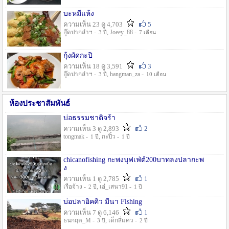
บะหมี่แห้ง
ความเห็น 23 ดู 4,703
5
อู๊ดปากลำฯ -
, Joeey_88 -
3 ปี
7 เดือน
กุ้งผัดกะปิ
ความเห็น 18 ดู 3,591
3
อู๊ดปากลำฯ -
, hangman_za -
3 ปี
10 เดือน
ห้องประชาสัมพันธ์
บ่อธรรมชาติจร้า
ความเห็น 3 ดู 2,893
2
tongmak -
, กะปิ๋ว -
1 ปี
1 ปี
chicanofishing กะพงบุฟเฟ่ต์200บาทลงปลากะพ
ง
ความเห็น 1 ดู 2,785
1
เรือจ้าง -
, เอ๋_เสนา91 -
2 ปี
1 ปี
บ่อปลาอิคคิว มีนา Fishing
ความเห็น 7 ดู 6,146
1
ธนกฤต_M -
, เด็กสี่แคว -
3 ปี
2 ปี