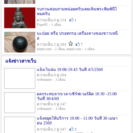
รบกวนสอบถามหน่อยครับเคยเห็นพระพิมพ์นี้ไ
หมครับ
ความเห็น 0 ดู 154
1
Popo01 -
1 เดือน
บะป่อย หรือ ปรอทกรอ เครื่องลางของชาวเหนื
อ
ความเห็น 2 ดู 284
7
manit.com -
, manit.com -
2 เดือน
1 เดือน
แจ้งข่าวสารเว็บ
แจ้งเว็บล่ม 19:08-19:43 วันที่ 4/5/2569
ความเห็น 0 ดู 204
webmaster -
3 เดือน
ผลกระทบจากเวลาเซิร์ฟเวอร์ผิด 10:30 -15:00
วันที่ 30/4/69
ความเห็น 0 ดู 247
webmaster -
3 เดือน
แจ้งหยุดให้บริการ 10:00 - 11:00 วันที่ 30 เมษา
ยน 2569
ความเห็น 2 ดู 347
3