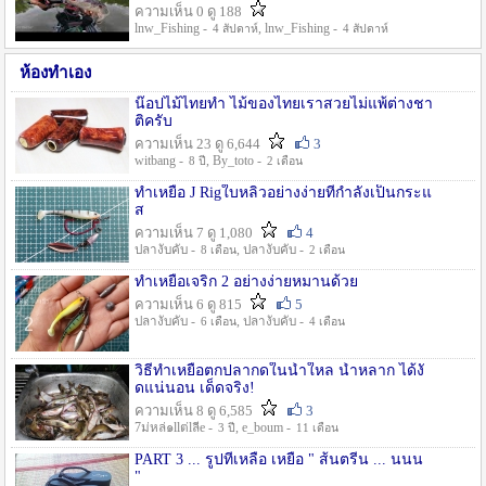
ความเห็น 0 ดู 188
lnw_Fishing -
, lnw_Fishing -
4 สัปดาห์
4 สัปดาห์
ห้องทำเอง
น๊อปไม้ไทยทำ ไม้ของไทยเราสวยไม่แพ้ต่างชา
ติครับ
ความเห็น 23 ดู 6,644
3
witbang -
, By_toto -
8 ปี
2 เดือน
ทำเหยื่อ J Rigใบหลิวอย่างง่ายที่กำลังเป็นกระแ
ส
ความเห็น 7 ดู 1,080
4
ปลางับคับ -
, ปลางับคับ -
8 เดือน
2 เดือน
ทำเหยื่อเจริก 2 อย่างง่ายหมานด้วย
ความเห็น 6 ดู 815
5
ปลางับคับ -
, ปลางับคับ -
6 เดือน
4 เดือน
วิธีทำเหยื่อตกปลากดในน้ำใหล น้ำหลาก ได้งั
ดแน่นอน เด็ดจริง!
ความเห็น 8 ดู 6,585
3
7ม่หล่๑llต่lลีe -
, e_boum -
3 ปี
11 เดือน
PART 3 ... รูปที่เหลือ เหยื่อ " ส้นตรีน ... นนน
"