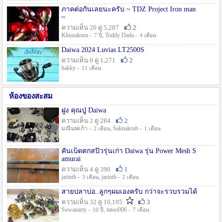
ภาคต่อกันเลยนะครับ ~ TDZ Project Iron man
~
ความเห็น 20 ดู 5,287
2
Khunakorn -
, Toddy Dada -
7 ปี
4 เดือน
Daiwa 2024 Luvias LT2500S
ความเห็น 0 ดู 1,271
2
hakky -
11 เดือน
ห้องของสะสม
ฝูง คุณปู่ Daiwa
ความเห็น 2 ดู 284
2
มณีนพเก้า -
, Saknakrub -
2 เดือน
1 เดือน
คันเบ็ดตกสปิ๋วรุ่นเก่า Daiwa รุ่น Power Mesh S
amurai
ความเห็น 4 ดู 390
1
jarinth -
, jarinth -
3 เดือน
2 เดือน
สายปลาบ่อ..ลูกๆผมเองครับ กว่าจะรวบรวมได้
ความเห็น 32 ดู 10,195
3
Suwanarty -
, tatoo006 -
10 ปี
7 เดือน