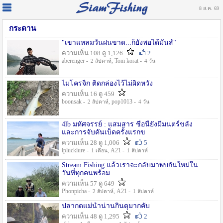
8 ส.ค. 69
กระดาน
"เขาแหลมวันฝนขาด...ก็ยังพอได้มันส์"
ความเห็น 108 ดู 1,126
2
aberenger -
, Tom korat -
2 สัปดาห์
4 วัน
ไมโครจิ้ก ติดกล่องไว้ไม่ผิดหวัง
ความเห็น 16 ดู 459
boonsak -
, pop1013 -
2 สัปดาห์
4 วัน
4lb มหัศจรรย์ : แสมสาร ชื่อนี้ยังมีมนตร์ขลัง
และการจับคันเบ็ดครั้งแรกข
ความเห็น 28 ดู 1,006
5
iplucklure -
, A21 -
1 เดือน
1 สัปดาห์
Stream Fishing แล้วเราจะกลับมาพบกันใหม่ใน
วันที่ทุกคนพร้อม
ความเห็น 57 ดู 649
Phonpicha -
, A21 -
2 สัปดาห์
1 สัปดาห์
ปลากดแม่น้ำน่านกินดุมากคับ
ความเห็น 48 ดู 1,295
2