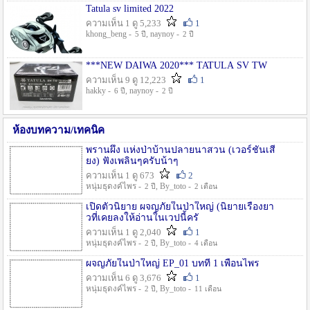
Tatula sv limited 2022
ความเห็น 1 ดู 5,233
1
khong_beng -
, naynoy -
5 ปี
2 ปี
***NEW DAIWA 2020*** TATULA SV TW
ความเห็น 9 ดู 12,223
1
hakky -
, naynoy -
6 ปี
2 ปี
ห้องบทความ/เทคนิค
พรานผึ้ง แห่งป่าบ้านปลายนาสวน (เวอร์ชั่นเสี
ยง) ฟังเพลินๆครับน้าๆ
ความเห็น 1 ดู 673
2
หนุ่มธุดงค์ไพร -
, By_toto -
2 ปี
2 เดือน
เปิดตัวนิยาย ผจญภัยในป่าใหญ่ (นิยายเรื่องยา
วที่เคยลงให้อ่านในเวปนี้ครั
ความเห็น 1 ดู 2,040
1
หนุ่มธุดงค์ไพร -
, By_toto -
2 ปี
4 เดือน
ผจญภัยในป่าใหญ่ EP_01 บทที่ 1 เพื่อนไพร
ความเห็น 6 ดู 3,676
1
หนุ่มธุดงค์ไพร -
, By_toto -
2 ปี
11 เดือน