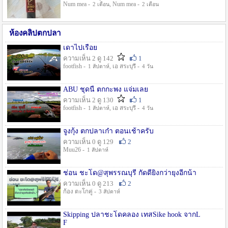
Num mea -
, Num mea -
2 เดือน
2 เดือน
ห้องคลิปตกปลา
เดาไปเรื่อย
ความเห็น 2 ดู 142
1
footfish -
, เอ สระบุรี -
1 สัปดาห์
4 วัน
ABU ชุดนี้ ตกกะพง แจ่มเลย
ความเห็น 2 ดู 130
1
footfish -
, เอ สระบุรี -
1 สัปดาห์
4 วัน
จูงกุ้ง ตกปลาเก๋า ตอนเช้าครับ
ความเห็น 0 ดู 129
2
Muu26 -
1 สัปดาห์
ช่อน ชะโด@สุพรรณบุรี กัดดียิ่งกว่ายุงอีกน้า
ความเห็น 0 ดู 213
2
ก้อง ตะโกคู่ -
3 สัปดาห์
Skipping ปลาชะโดคลอง เทสSike hook จากL
F