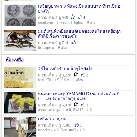
เหรียญบาท ร.9 ที่แพงเป็นแสนบาท ที่มาเป็นอ
ย่างไร
ความเห็น 3 ดู 949
4
manit.com -
, d1_fighter -
9 เดือน
8 เดือน
มนต์เสน่ห์เหยื่อแฮนด์เมดของคนไทย เหยื่อทุก
ตัวก็มีเรื่องราวของมัน
ความเห็น 0 ดู 714
1
fishingover -
9 เดือน
ห้องเหยื่อ
วิธืใช้ เหยื่อรำบ่ม น้าๆใช้ยังไง
ความเห็น 2 ดู 3,220
2
birdke70 -
, บั้งไฟ -
1 ปี
1 เดือน
หนอนยางGary YAMAMOTO ชอบส่วนตัวครั
บ... เลยจัดมาจากญี่ปุ่นเลย..
ความเห็น 8 ดู 5,878
1
อาร์ม นครปฐม -
, ดิน117 -
10 ปี
1 ปี
เหยื่อสดตกกุ้งบ่อ
ความเห็น 8 ดู 7,381
1
monchai -
, Devilsmall -
4 ปี
1 ปี