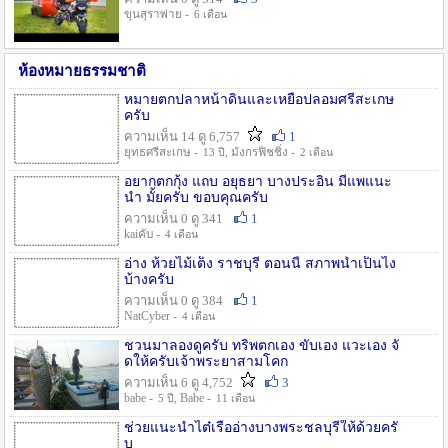
ขุนสุราพ่าย -
6 เดือน
ห้องหมายธรรมชาติ
หมายตกปลาหน้าดินและเหยื่อปลอมศรีสะเกษ
ครับ
ความเห็น 14 ดู 6,757
1
ยุทธศรีสะเกษ -
, มังกรฟิชชิ่ง -
13 ปี
2 เดือน
อยากตกกุ้ง แถบ อยุธยา บางประอิน มีแพแนะ
นำ มั้ยครับ ขอบคุณครับ
ความเห็น 0 ดู 341
1
kaiคับ -
4 เดือน
อ่าง ห้วยไม้เต็ง ราชบุรี ตอนนี้ สภาพน้ำเป็นไง
บ้างครับ
ความเห็น 0 ดู 384
1
NatCyber -
4 เดือน
ชวนมาลองดูครับ ทริพตกเอง ขับเอง แวะเอง จั
ดให้ครับเจ้าพระยาสามโคก
ความเห็น 6 ดู 4,752
3
babe -
, Babe -
5 ปี
11 เดือน
ช่วยแนะนำไต๋เรืออ่างบางพระชลบุรีให้ด้วยครั
บ