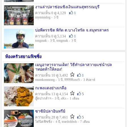
งานล่าปลาช่อนชิงเงินแสนสุพรรณบุรี
ความเห็น 0 ดู 4,129
1
myminidog -
3 ปี
บ่อพี่ครรชิต พิกัด ต.บางโทรัด จ.สมุทรสาคร
ความเห็น 0 ดู 5,134
1
tongmak -
, tongmak -
3 ปี
3 ปี
ห้องครัวสยามฟิชชิ่ง
เมนูอาหารจานเด็ด! วิธีทำปลาสวายแช่น้ำปล
าทอดท้าให้ลอง!
ความเห็น 10 ดู 3,492
1
mumkonmong -
, 9999RoseS -
5 ปี
3 สัปดาห์
กะพงแดงย่างเกลือ
ความเห็น 13 ดู 4,154
5
อู๊ดปากลำฯ -
, eKs -
3 ปี
1 เดือน
ซาซิมิปลาอินทรีย์
ความเห็น 28 ดู 7,461
5
ไต๋นิตฟิชชิ่ง -
, teardohboh -
4 ปี
7 เดือน