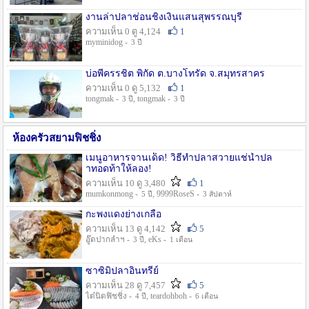
งานล่าปลาช่อนชิงเงินแสนสุพรรณบุรี
ความเห็น 0 ดู 4,124
1
myminidog -
3 ปี
บ่อพี่ครรชิต พิกัด ต.บางโทรัด จ.สมุทรสาคร
ความเห็น 0 ดู 5,132
1
tongmak -
, tongmak -
3 ปี
3 ปี
ห้องครัวสยามฟิชชิ่ง
เมนูอาหารจานเด็ด! วิธีทำปลาสวายแช่น้ำปล
าทอดท้าให้ลอง!
ความเห็น 10 ดู 3,480
1
mumkonmong -
, 9999RoseS -
5 ปี
3 สัปดาห์
กะพงแดงย่างเกลือ
ความเห็น 13 ดู 4,142
5
อู๊ดปากลำฯ -
, eKs -
3 ปี
1 เดือน
ซาซิมิปลาอินทรีย์
ความเห็น 28 ดู 7,457
5
ไต๋นิตฟิชชิ่ง -
, teardohboh -
4 ปี
6 เดือน