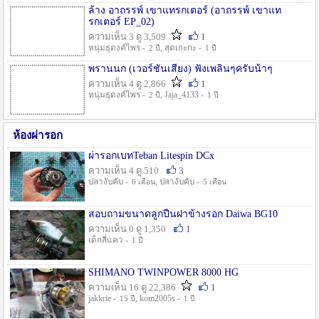
ล้าง อาถรรพ์ เขาแทรกเตอร์ (อาถรรพ์ เขาแท
รกเตอร์ EP_02)
ความเห็น 3 ดู 3,509
1
หนุ่มธุดงค์ไพร -
, สุดเกะกะ -
2 ปี
1 ปี
พรานนก (เวอร์ชั่นเสียง) ฟังเพลินๆครับน้าๆ
ความเห็น 4 ดู 2,866
1
หนุ่มธุดงค์ไพร -
, Jaja_4133 -
2 ปี
1 ปี
ห้องผ่ารอก
ผ่ารอกเบทTeban Litespin DCx
ความเห็น 4 ดู 510
3
ปลางับคับ -
, ปลางับคับ -
6 เดือน
5 เดือน
สอบถามขนาดลูกปืนฝาข้างรอก Daiwa BG10
ความเห็น 0 ดู 1,350
1
เด็กสี่แคว -
1 ปี
SHIMANO TWINPOWER 8000 HG
ความเห็น 16 ดู 22,386
1
jakkrie -
, kom2005s -
15 ปี
1 ปี