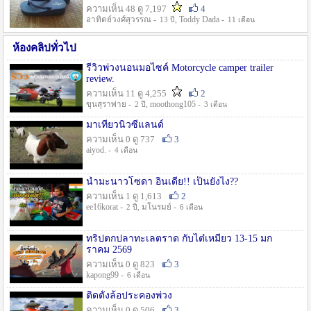
ความเห็น 48 ดู 7,197
4
อาทิตย์วงศ์สุวรรณ -
, Toddy Dada -
13 ปี
11 เดือน
ห้องคลิปทั่วไป
รีวิวพ่วงนอนมอไซค์ Motorcycle camper trailer
review.
ความเห็น 11 ดู 4,255
2
ขุนสุราพ่าย -
, moothong105 -
2 ปี
3 เดือน
มาเที่ยวนิวซีแลนด์
ความเห็น 0 ดู 737
3
aiyod. -
4 เดือน
น้ำมะนาวโซดา อินเดีย!! เป็นยังไง??
ความเห็น 1 ดู 1,613
2
ee16korat -
, มโนรมย์ -
2 ปี
6 เดือน
ทริปตกปลาทะเลตราด กับไต๋เหมี่ยว 13-15 มก
ราคม 2569
ความเห็น 0 ดู 823
3
kapong99 -
6 เดือน
ติดตั้งล้อประคองพ่วง
ความเห็น 0 ดู 506
3