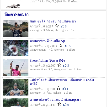
แนะนำ 91.43%, ณัฏฐพล ฝ่ -
11 เดือน
ห้องภาพตกปลา
ช่อน ชะโด กระสูบ ก่อนฝนจะมา
ความเห็น 6 ดู 287
6
aberenger -
, aberenger -
3 สัปดาห์
6 วัน
ตกปลาช่อนด้วยเหยื่อ Aji
ความเห็น 17 ดู 2,814
5
Wongwoottun -
, kaewnon -
7 ปี
1 เดือน
Shore fishing @เกาะสีชัง
ความเห็น 5 ดู 2,507
5
Wongwoottun -
, WongwootTun -
5 ปี
1 เดือน
แม่น้ำน้อยวันที่ปลาหายาก...เกือบหลับแต่กลับ
มาได้
ความเห็น 10 ดู 890
11
aberenger -
, rachalo -
3 เดือน
2 เดือน
ตามหาปลาเบี้ยว...แม่น้ำน้อยอยุธยา
ความเห็น 8 ดู 1,141
9