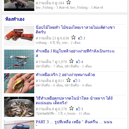
ความเห็น 0 ดู 184
lnw_Fishing -
, lnw_Fishing -
3 สัปดาห์
3 สัปดาห์
ห้องทำเอง
น๊อปไม้ไทยทำ ไม้ของไทยเราสวยไม่แพ้ต่างชา
ติครับ
ความเห็น 23 ดู 6,638
3
witbang -
, By_toto -
8 ปี
2 เดือน
ทำเหยื่อ J Rigใบหลิวอย่างง่ายที่กำลังเป็นกระแ
ส
ความเห็น 7 ดู 1,076
4
ปลางับคับ -
, ปลางับคับ -
7 เดือน
2 เดือน
ทำเหยื่อเจริก 2 อย่างง่ายหมานด้วย
ความเห็น 6 ดู 811
5
ปลางับคับ -
, ปลางับคับ -
6 เดือน
4 เดือน
วิธีทำเหยื่อตกปลากดในน้ำใหล น้ำหลาก ได้งั
ดแน่นอน เด็ดจริง!
ความเห็น 8 ดู 6,578
3
7ม่หล่๑llต่lลีe -
, e_boum -
3 ปี
11 เดือน
PART 3 ... รูปที่เหลือ เหยื่อ " ส้นตรีน ... นนน
"