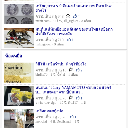
เหรียญบาท ร.9 ที่แพงเป็นแสนบาท ที่มาเป็นอ
ย่างไร
ความเห็น 3 ดู 943
4
manit.com -
, d1_fighter -
9 เดือน
8 เดือน
มนต์เสน่ห์เหยื่อแฮนด์เมดของคนไทย เหยื่อทุก
ตัวก็มีเรื่องราวของมัน
ความเห็น 0 ดู 710
1
fishingover -
9 เดือน
ห้องเหยื่อ
วิธืใช้ เหยื่อรำบ่ม น้าๆใช้ยังไง
ความเห็น 2 ดู 3,216
2
birdke70 -
, บั้งไฟ -
1 ปี
1 เดือน
หนอนยางGary YAMAMOTO ชอบส่วนตัวครั
บ... เลยจัดมาจากญี่ปุ่นเลย..
ความเห็น 8 ดู 5,876
1
อาร์ม นครปฐม -
, ดิน117 -
10 ปี
1 ปี
เหยื่อสดตกกุ้งบ่อ
ความเห็น 8 ดู 7,378
1
monchai -
, Devilsmall -
4 ปี
1 ปี