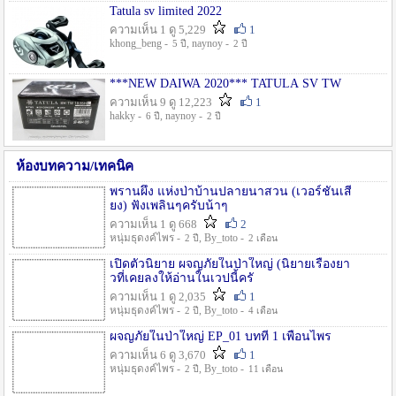
Tatula sv limited 2022
ความเห็น 1 ดู 5,229
1
khong_beng -
, naynoy -
5 ปี
2 ปี
***NEW DAIWA 2020*** TATULA SV TW
ความเห็น 9 ดู 12,223
1
hakky -
, naynoy -
6 ปี
2 ปี
ห้องบทความ/เทคนิค
พรานผึ้ง แห่งป่าบ้านปลายนาสวน (เวอร์ชั่นเสี
ยง) ฟังเพลินๆครับน้าๆ
ความเห็น 1 ดู 668
2
หนุ่มธุดงค์ไพร -
, By_toto -
2 ปี
2 เดือน
เปิดตัวนิยาย ผจญภัยในป่าใหญ่ (นิยายเรื่องยา
วที่เคยลงให้อ่านในเวปนี้ครั
ความเห็น 1 ดู 2,035
1
หนุ่มธุดงค์ไพร -
, By_toto -
2 ปี
4 เดือน
ผจญภัยในป่าใหญ่ EP_01 บทที่ 1 เพื่อนไพร
ความเห็น 6 ดู 3,670
1
หนุ่มธุดงค์ไพร -
, By_toto -
2 ปี
11 เดือน