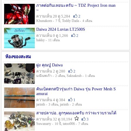
ภาคต่อกันเลยนะครับ ~ TDZ Project Iron man
~
ความเห็น 20 ดู 5,284
2
Khunakorn -
, Toddy Dada -
7 ปี
4 เดือน
Daiwa 2024 Luvias LT2500S
ความเห็น 0 ดู 1,266
2
hakky -
11 เดือน
ห้องของสะสม
ฝูง คุณปู่ Daiwa
ความเห็น 2 ดู 280
2
มณีนพเก้า -
, Saknakrub -
2 เดือน
1 เดือน
คันเบ็ดตกสปิ๋วรุ่นเก่า Daiwa รุ่น Power Mesh S
amurai
ความเห็น 4 ดู 384
1
jarinth -
, jarinth -
3 เดือน
2 เดือน
สายปลาบ่อ..ลูกๆผมเองครับ กว่าจะรวบรวมได้
ความเห็น 32 ดู 10,194
3
Suwanarty -
, tatoo006 -
10 ปี
7 เดือน