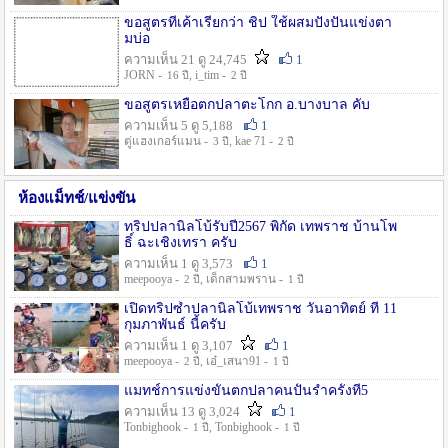
ขอสูตรที่เค้าเรียกว่า ชิป ใช้ผสมปังปั่นแข่งตา
มบ่อ
ความเห็น 21 ดู 24,745
1
JORN -
, i_tim -
16 ปี
2 ปี
ขอสูตรเหยื่อตกปลาตะโกก อ.บางบาล คับ
ความเห็น 5 ดู 5,188
1
ตู่แฮงเกอร์แมน -
, kae 71 -
3 ปี
2 ปี
ห้องแม็ทช์/แข่งขัน
ทริปปลานิลโบ้รับปี2567 พิกัด เทพราช บ้านโพ
ธิ์ ฉะเชิงเทรา ครับ
ความเห็น 1 ดู 3,573
1
meepooya -
, เด็กสามพราน -
2 ปี
1 ปี
เปิดทริปซ้ำปลานิลโบ้เทพราช วันอาทิตย์ ที่ 11
กุมภาพันธ์ นี้ครับ
ความเห็น 1 ดู 3,107
1
meepooya -
, เอ๋_เสนา91 -
2 ปี
1 ปี
แมทช์การแข่งขั้นตกปลาคนปั้นรำครั้งที่5
ความเห็น 13 ดู 3,024
1
Tonbighook -
, Tonbighook -
1 ปี
1 ปี