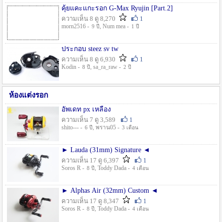
คุ้ยแคะแกะรอก G-Max Ryujin [Part.2]
ความเห็น 8 ดู 8,270
1
morn2516 -
, Num mea -
9 ปี
1 ปี
ประกอบ steez sv tw
ความเห็น 8 ดู 6,930
1
Kodin -
, sa_ra_raw -
8 ปี
2 ปี
ห้องแต่งรอก
อัพเดท px เหลือง
ความเห็น 7 ดู 3,589
1
shito--- -
, พราน05 -
6 ปี
3 เดือน
► Lauda (31mm) Signature ◄
ความเห็น 17 ดู 6,397
1
Soros R -
, Toddy Dada -
8 ปี
4 เดือน
► Alphas Air (32mm) Custom ◄
ความเห็น 17 ดู 8,347
1
Soros R -
, Toddy Dada -
8 ปี
4 เดือน