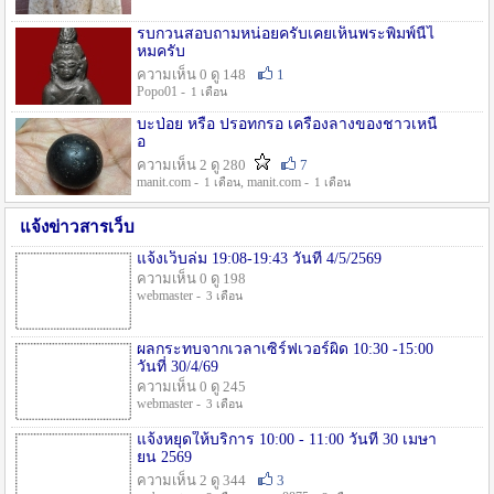
รบกวนสอบถามหน่อยครับเคยเห็นพระพิมพ์นี้ไ
หมครับ
ความเห็น 0 ดู 148
1
Popo01 -
1 เดือน
บะป่อย หรือ ปรอทกรอ เครื่องลางของชาวเหนื
อ
ความเห็น 2 ดู 280
7
manit.com -
, manit.com -
1 เดือน
1 เดือน
แจ้งข่าวสารเว็บ
แจ้งเว็บล่ม 19:08-19:43 วันที่ 4/5/2569
ความเห็น 0 ดู 198
webmaster -
3 เดือน
ผลกระทบจากเวลาเซิร์ฟเวอร์ผิด 10:30 -15:00
วันที่ 30/4/69
ความเห็น 0 ดู 245
webmaster -
3 เดือน
แจ้งหยุดให้บริการ 10:00 - 11:00 วันที่ 30 เมษา
ยน 2569
ความเห็น 2 ดู 344
3