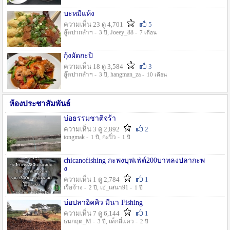
บะหมี่แห้ง
ความเห็น 23 ดู 4,701
5
อู๊ดปากลำฯ -
, Joeey_88 -
3 ปี
7 เดือน
กุ้งผัดกะปิ
ความเห็น 18 ดู 3,584
3
อู๊ดปากลำฯ -
, hangman_za -
3 ปี
10 เดือน
ห้องประชาสัมพันธ์
บ่อธรรมชาติจร้า
ความเห็น 3 ดู 2,892
2
tongmak -
, กะปิ๋ว -
1 ปี
1 ปี
chicanofishing กะพงบุฟเฟ่ต์200บาทลงปลากะพ
ง
ความเห็น 1 ดู 2,784
1
เรือจ้าง -
, เอ๋_เสนา91 -
2 ปี
1 ปี
บ่อปลาอิคคิว มีนา Fishing
ความเห็น 7 ดู 6,144
1
ธนกฤต_M -
, เด็กสี่แคว -
3 ปี
2 ปี