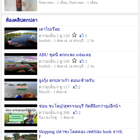
Num mea -
, Num mea -
2 เดือน
1 เดือน
ห้องคลิปตกปลา
เดาไปเรื่อย
ความเห็น 2 ดู 120
1
footfish -
, เอ สระบุรี -
1 สัปดาห์
2 วัน
ABU ชุดนี้ ตกกะพง แจ่มเลย
ความเห็น 2 ดู 109
1
footfish -
, เอ สระบุรี -
1 สัปดาห์
2 วัน
จูงกุ้ง ตกปลาเก๋า ตอนเช้าครับ
ความเห็น 0 ดู 117
2
Muu26 -
1 สัปดาห์
ช่อน ชะโด@สุพรรณบุรี กัดดียิ่งกว่ายุงอีกน้า
ความเห็น 0 ดู 200
2
ก้อง ตะโกคู่ -
2 สัปดาห์
Skipping ปลาชะโดคลอง เทสSike hook จากL
F