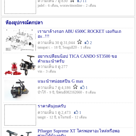
ความเห็น 7 ดู 830
11
jadel -
, worawitnonline -
6 เดือน
2 เดือน
ห้องอุปกรณ์ตกปลา
เรามาล้างรอก ABU 6500C ROCKET เองกันเถ
อะ..!!!
ความเห็น 30 ดู 31,044
2
tanapat t. -
, Seagull20 -
18 ปี
1 เดือน
อยากเปลี่ยนน็อป TICA CANDO ST3500 ขอ
คำแนะนำครับ
ความเห็น 0 ดู 277
vin -
3 เดือน
แนะนำหน่อยสปิน G max
ความเห็น 7 ดู 4,186
1
ป๋าโก้ -
, นิพนธ์082162660 -
9 ปี
8 เดือน
ราคาคันjmครับ
ความเห็น 1 ดู 2,473
1
tangtr -
, มโนรมย์ -
12 ปี
12 เดือน
Pflueger Supreme XT ใครพอหาอะไหล่หรือพอ
ซ่อมได้บ้างครับ