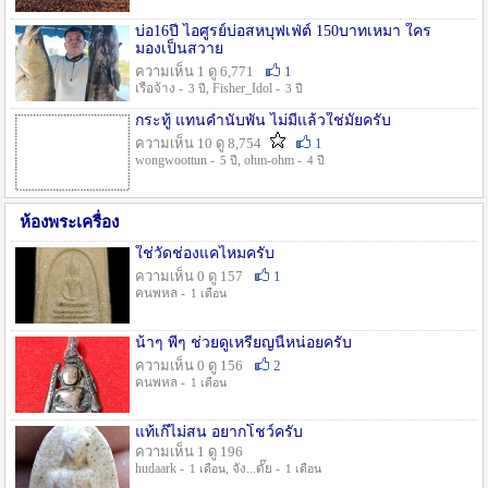
บ่อ16ปี ไอศูรย์บ่อสหบุฟเฟ่ต์ 150บาทเหมา ใคร
มองเป็นสวาย
ความเห็น 1 ดู 6,771
1
เรือจ้าง -
, Fisher_Idol -
3 ปี
3 ปี
กระทู้ แทนคำนับพัน ไม่มีแล้วใช่มั๊ยครับ
ความเห็น 10 ดู 8,754
1
wongwoottun -
, ohm-ohm -
5 ปี
4 ปี
ห้องพระเครื่อง
ใช่วัดช่องแคไหมครับ
ความเห็น 0 ดู 157
1
คนพหล -
1 เดือน
น้าๆ พี่ๆ ช่วยดูเหรียญนี้หน่อยครับ
ความเห็น 0 ดู 156
2
คนพหล -
1 เดือน
แท้เก๊ไม่สน อยากโชว์ครับ
ความเห็น 1 ดู 196
hudaark -
, จัง...ดั๊ย -
1 เดือน
1 เดือน