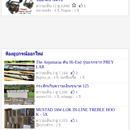
ความเห็น 12 ดู 4,946
1
หนามหลัง -
, Prajum -
8 ปี
1 ปี
ห้องอุปกรณ์ออกใหม่
The Anjumaraa คัน Hi-End รุ่นแรกจาก PREY
LAB
ความเห็น 2 ดู 7,244
2
Rujiwa_m -
, รอกลื่นปรื๊ด -
4 ปี
1 ปี
กระติกเก็บความเย็นขนาด 125
ความเห็น 1 ดู 3,206
1
artsave114 -
, sichangs -
1 ปี
1 ปี
MUSTAD JAW-LOK IN-LINE TREBLE HOO
K - 5X
ความเห็น 0 ดู 3,333
1
อู๊ดปากลำฯ -
2 ปี