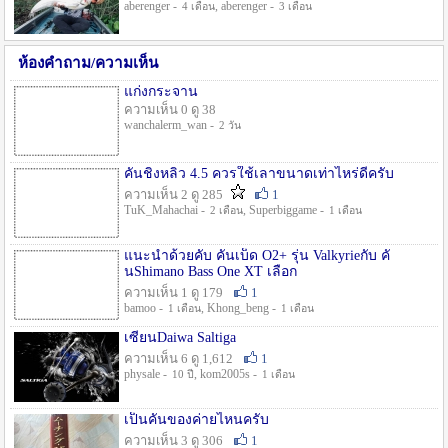
aberenger -
, aberenger -
4 เดือน
3 เดือน
ห้องคำถาม/ความเห็น
แก่งกระจาน
ความเห็น 0 ดู 38
wanchalerm_wan -
2 วัน
คันชิงหลิว 4.5 ควรใช้เลาขนาดเท่าไหร่ดีครับ
ความเห็น 2 ดู 285
1
TuK_Mahachai -
, Superbiggame -
2 เดือน
1 เดือน
แนะนำด้วยคับ คันเบ็ด O2+ รุ่น Valkyrieกับ คั
นShimano Bass One XT เลือก
ความเห็น 1 ดู 179
1
bamoo -
, Khong_beng -
1 เดือน
1 เดือน
เซียนDaiwa Saltiga
ความเห็น 6 ดู 1,612
1
physale -
, kom2005s -
10 ปี
1 เดือน
เป็นคันของค่ายไหนครับ
ความเห็น 3 ดู 306
1