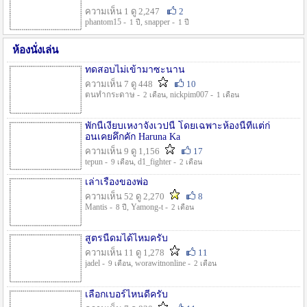
ความเห็น 1 ดู 2,247
2
phantom15 -
, snapper -
1 ปี
1 ปี
ห้องนั่งเล่น
ทดสอบไม่เข้ามาซะนาน
ความเห็น 7 ดู 448
10
ตนทำกระดาษ -
, nickpim007 -
2 เดือน
1 เดือน
พักนี้เงียบเหงาจังเวปนี้ โดยเฉพาะห้องนี้ที่แต่ก่
อนเคยคึกคัก Haruna Ka
ความเห็น 9 ดู 1,156
17
tepun -
, d1_fighter -
9 เดือน
2 เดือน
เล่าเรื่องของพ่อ
ความเห็น 52 ดู 2,270
8
Mantis -
, Yamong-t -
8 ปี
2 เดือน
สูตรนี้ดมได้ไหมครับ
ความเห็น 11 ดู 1,278
11
jadel -
, worawitnonline -
9 เดือน
2 เดือน
เลือกเบอร์ไหนดีครับ