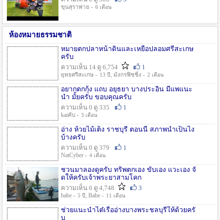
ขุนสุราพ่าย -
6 เดือน
ห้องหมายธรรมชาติ
หมายตกปลาหน้าดินและเหยื่อปลอมศรีสะเกษ
ครับ
ความเห็น 14 ดู 6,754
1
ยุทธศรีสะเกษ -
, มังกรฟิชชิ่ง -
13 ปี
2 เดือน
อยากตกกุ้ง แถบ อยุธยา บางประอิน มีแพแนะ
นำ มั้ยครับ ขอบคุณครับ
ความเห็น 0 ดู 335
1
kaiคับ -
3 เดือน
อ่าง ห้วยไม้เต็ง ราชบุรี ตอนนี้ สภาพน้ำเป็นไง
บ้างครับ
ความเห็น 0 ดู 379
1
NatCyber -
4 เดือน
ชวนมาลองดูครับ ทริพตกเอง ขับเอง แวะเอง จั
ดให้ครับเจ้าพระยาสามโคก
ความเห็น 6 ดู 4,748
3
babe -
, Babe -
5 ปี
11 เดือน
ช่วยแนะนำไต๋เรืออ่างบางพระชลบุรีให้ด้วยครั
บ