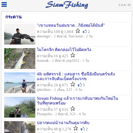
6 ส.ค. 69
กระดาน
"เขาแหลมวันฝนขาด...ก็ยังพอได้มันส์"
ความเห็น 108 ดู 1,064
2
aberenger -
, Tom korat -
2 สัปดาห์
2 วัน
ไมโครจิ้ก ติดกล่องไว้ไม่ผิดหวัง
ความเห็น 16 ดู 425
boonsak -
, pop1013 -
2 สัปดาห์
2 วัน
4lb มหัศจรรย์ : แสมสาร ชื่อนี้ยังมีมนตร์ขลัง
และการจับคันเบ็ดครั้งแรกข
ความเห็น 28 ดู 975
5
iplucklure -
, A21 -
1 เดือน
6 วัน
Stream Fishing แล้วเราจะกลับมาพบกันใหม่ใน
วันที่ทุกคนพร้อม
ความเห็น 57 ดู 616
Phonpicha -
, A21 -
2 สัปดาห์
6 วัน
ปลากดแม่น้ำน่านกินดุมากคับ
ความเห็น 48 ดู 1,278
2