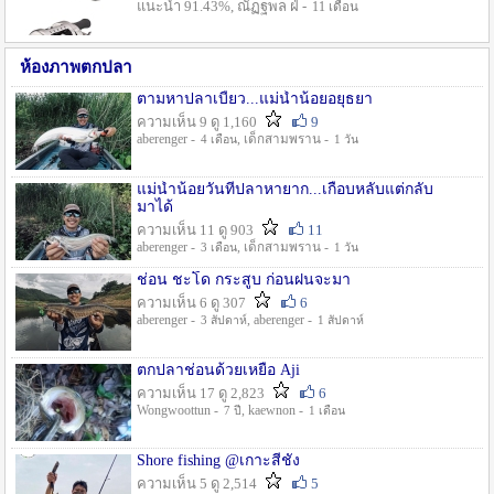
แนะนำ 91.43%, ณัฏฐพล ฝ่ -
11 เดือน
ห้องภาพตกปลา
ตามหาปลาเบี้ยว...แม่น้ำน้อยอยุธยา
ความเห็น 9 ดู 1,160
9
aberenger -
, เด็กสามพราน -
4 เดือน
1 วัน
แม่น้ำน้อยวันที่ปลาหายาก...เกือบหลับแต่กลับ
มาได้
ความเห็น 11 ดู 903
11
aberenger -
, เด็กสามพราน -
3 เดือน
1 วัน
ช่อน ชะโด กระสูบ ก่อนฝนจะมา
ความเห็น 6 ดู 307
6
aberenger -
, aberenger -
3 สัปดาห์
1 สัปดาห์
ตกปลาช่อนด้วยเหยื่อ Aji
ความเห็น 17 ดู 2,823
6
Wongwoottun -
, kaewnon -
7 ปี
1 เดือน
Shore fishing @เกาะสีชัง
ความเห็น 5 ดู 2,514
5