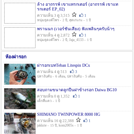
ล้าง อาถรรพ์ เขาแทรกเตอร์ (อาถรรพ์ เขาแท
รกเตอร์ EP_02)
ความเห็น 3 ดู 3,515
1
หนุ่มธุดงค์ไพร -
, สุดเกะกะ -
2 ปี
1 ปี
พรานนก (เวอร์ชั่นเสียง) ฟังเพลินๆครับน้าๆ
ความเห็น 4 ดู 2,872
1
หนุ่มธุดงค์ไพร -
, Jaja_4133 -
2 ปี
1 ปี
ห้องผ่ารอก
ผ่ารอกเบทTeban Litespin DCx
ความเห็น 4 ดู 513
3
ปลางับคับ -
, ปลางับคับ -
6 เดือน
5 เดือน
สอบถามขนาดลูกปืนฝาข้างรอก Daiwa BG10
ความเห็น 0 ดู 1,352
1
เด็กสี่แคว -
1 ปี
SHIMANO TWINPOWER 8000 HG
ความเห็น 16 ดู 22,388
1
jakkrie -
, kom2005s -
15 ปี
1 ปี