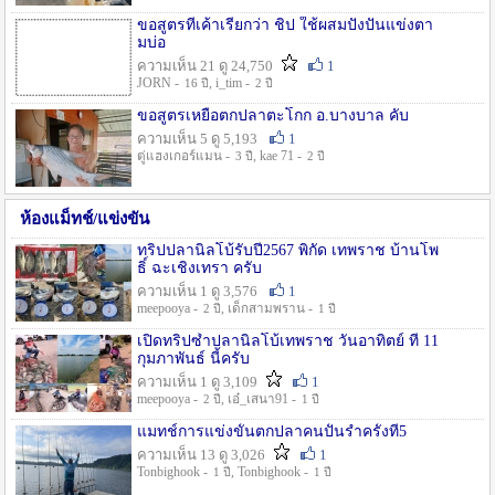
ขอสูตรที่เค้าเรียกว่า ชิป ใช้ผสมปังปั่นแข่งตา
มบ่อ
ความเห็น 21 ดู 24,750
1
JORN -
, i_tim -
16 ปี
2 ปี
ขอสูตรเหยื่อตกปลาตะโกก อ.บางบาล คับ
ความเห็น 5 ดู 5,193
1
ตู่แฮงเกอร์แมน -
, kae 71 -
3 ปี
2 ปี
ห้องแม็ทช์/แข่งขัน
ทริปปลานิลโบ้รับปี2567 พิกัด เทพราช บ้านโพ
ธิ์ ฉะเชิงเทรา ครับ
ความเห็น 1 ดู 3,576
1
meepooya -
, เด็กสามพราน -
2 ปี
1 ปี
เปิดทริปซ้ำปลานิลโบ้เทพราช วันอาทิตย์ ที่ 11
กุมภาพันธ์ นี้ครับ
ความเห็น 1 ดู 3,109
1
meepooya -
, เอ๋_เสนา91 -
2 ปี
1 ปี
แมทช์การแข่งขั้นตกปลาคนปั้นรำครั้งที่5
ความเห็น 13 ดู 3,026
1
Tonbighook -
, Tonbighook -
1 ปี
1 ปี