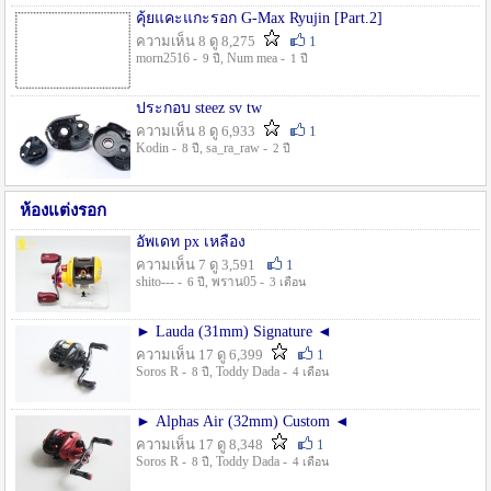
คุ้ยแคะแกะรอก G-Max Ryujin [Part.2]
ความเห็น 8 ดู 8,275
1
morn2516 -
, Num mea -
9 ปี
1 ปี
ประกอบ steez sv tw
ความเห็น 8 ดู 6,933
1
Kodin -
, sa_ra_raw -
8 ปี
2 ปี
ห้องแต่งรอก
อัพเดท px เหลือง
ความเห็น 7 ดู 3,591
1
shito--- -
, พราน05 -
6 ปี
3 เดือน
► Lauda (31mm) Signature ◄
ความเห็น 17 ดู 6,399
1
Soros R -
, Toddy Dada -
8 ปี
4 เดือน
► Alphas Air (32mm) Custom ◄
ความเห็น 17 ดู 8,348
1
Soros R -
, Toddy Dada -
8 ปี
4 เดือน