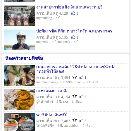
งานล่าปลาช่อนชิงเงินแสนสุพรรณบุรี
ความเห็น 0 ดู 4,129
1
myminidog -
3 ปี
บ่อพี่ครรชิต พิกัด ต.บางโทรัด จ.สมุทรสาคร
ความเห็น 0 ดู 5,135
1
tongmak -
, tongmak -
3 ปี
3 ปี
ห้องครัวสยามฟิชชิ่ง
เมนูอาหารจานเด็ด! วิธีทำปลาสวายแช่น้ำปล
าทอดท้าให้ลอง!
ความเห็น 10 ดู 3,494
1
mumkonmong -
, 9999RoseS -
5 ปี
3 สัปดาห์
กะพงแดงย่างเกลือ
ความเห็น 13 ดู 4,154
5
อู๊ดปากลำฯ -
, eKs -
3 ปี
1 เดือน
ซาซิมิปลาอินทรีย์
ความเห็น 28 ดู 7,462
5
ไต๋นิตฟิชชิ่ง -
, teardohboh -
4 ปี
7 เดือน