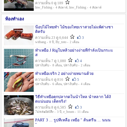
ความเห็น 0 ดู 189
lnw_Fishing -
, lnw_Fishing -
4 สัปดาห์
4 สัปดาห์
ห้องทำเอง
น๊อปไม้ไทยทำ ไม้ของไทยเราสวยไม่แพ้ต่างชา
ติครับ
ความเห็น 23 ดู 6,644
3
witbang -
, By_toto -
8 ปี
2 เดือน
ทำเหยื่อ J Rigใบหลิวอย่างง่ายที่กำลังเป็นกระแ
ส
ความเห็น 7 ดู 1,080
4
ปลางับคับ -
, ปลางับคับ -
8 เดือน
2 เดือน
ทำเหยื่อเจริก 2 อย่างง่ายหมานด้วย
ความเห็น 6 ดู 816
5
ปลางับคับ -
, ปลางับคับ -
6 เดือน
4 เดือน
วิธีทำเหยื่อตกปลากดในน้ำใหล น้ำหลาก ได้งั
ดแน่นอน เด็ดจริง!
ความเห็น 8 ดู 6,585
3
7ม่หล่๑llต่lลีe -
, e_boum -
3 ปี
11 เดือน
PART 3 ... รูปที่เหลือ เหยื่อ " ส้นตรีน ... นนน
"