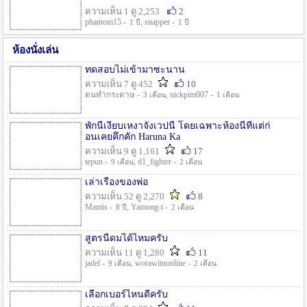
ความเห็น 1 ดู 2,253
2
phantom15 -
, snapper -
1 ปี
1 ปี
ห้องนั่งเล่น
ทดสอบไม่เข้ามาซะนาน
ความเห็น 7 ดู 452
10
ตนทำกระดาษ -
, nickpim007 -
3 เดือน
1 เดือน
พักนี้เงียบเหงาจังเวปนี้ โดยเฉพาะห้องนี้ที่แต่ก่
อนเคยคึกคัก Haruna Ka
ความเห็น 9 ดู 1,161
17
tepun -
, d1_fighter -
9 เดือน
2 เดือน
เล่าเรื่องของพ่อ
ความเห็น 52 ดู 2,270
8
Mantis -
, Yamong-t -
8 ปี
2 เดือน
สูตรนี้ดมได้ไหมครับ
ความเห็น 11 ดู 1,280
11
jadel -
, worawitnonline -
9 เดือน
2 เดือน
เลือกเบอร์ไหนดีครับ