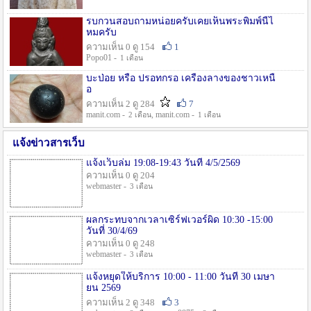
รบกวนสอบถามหน่อยครับเคยเห็นพระพิมพ์นี้ไ
หมครับ
ความเห็น 0 ดู 154
1
Popo01 -
1 เดือน
บะป่อย หรือ ปรอทกรอ เครื่องลางของชาวเหนื
อ
ความเห็น 2 ดู 284
7
manit.com -
, manit.com -
2 เดือน
1 เดือน
แจ้งข่าวสารเว็บ
แจ้งเว็บล่ม 19:08-19:43 วันที่ 4/5/2569
ความเห็น 0 ดู 204
webmaster -
3 เดือน
ผลกระทบจากเวลาเซิร์ฟเวอร์ผิด 10:30 -15:00
วันที่ 30/4/69
ความเห็น 0 ดู 248
webmaster -
3 เดือน
แจ้งหยุดให้บริการ 10:00 - 11:00 วันที่ 30 เมษา
ยน 2569
ความเห็น 2 ดู 348
3