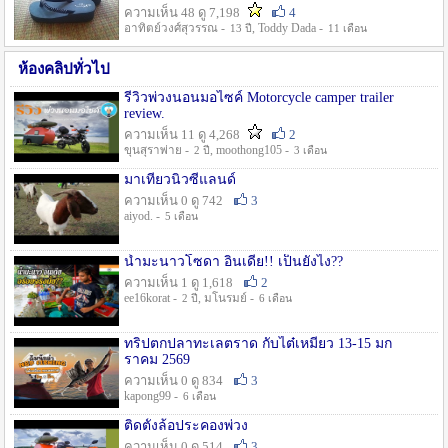
ความเห็น 48 ดู 7,198
4
อาทิตย์วงศ์สุวรรณ -
, Toddy Dada -
13 ปี
11 เดือน
ห้องคลิปทั่วไป
รีวิวพ่วงนอนมอไซค์ Motorcycle camper trailer
review.
ความเห็น 11 ดู 4,268
2
ขุนสุราพ่าย -
, moothong105 -
2 ปี
3 เดือน
มาเที่ยวนิวซีแลนด์
ความเห็น 0 ดู 742
3
aiyod. -
5 เดือน
น้ำมะนาวโซดา อินเดีย!! เป็นยังไง??
ความเห็น 1 ดู 1,618
2
ee16korat -
, มโนรมย์ -
2 ปี
6 เดือน
ทริปตกปลาทะเลตราด กับไต๋เหมี่ยว 13-15 มก
ราคม 2569
ความเห็น 0 ดู 834
3
kapong99 -
6 เดือน
ติดตั้งล้อประคองพ่วง
ความเห็น 0 ดู 514
3