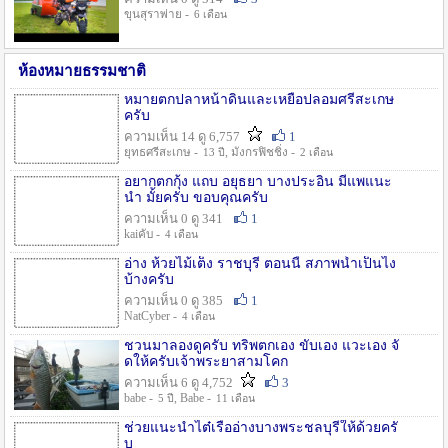
ขุนสุราพ่าย -
6 เดือน
ห้องหมายธรรมชาติ
หมายตกปลาหน้าดินและเหยื่อปลอมศรีสะเกษ
ครับ
ความเห็น 14 ดู 6,757
1
ยุทธศรีสะเกษ -
, มังกรฟิชชิ่ง -
13 ปี
2 เดือน
อยากตกกุ้ง แถบ อยุธยา บางประอิน มีแพแนะ
นำ มั้ยครับ ขอบคุณครับ
ความเห็น 0 ดู 341
1
kaiคับ -
4 เดือน
อ่าง ห้วยไม้เต็ง ราชบุรี ตอนนี้ สภาพน้ำเป็นไง
บ้างครับ
ความเห็น 0 ดู 385
1
NatCyber -
4 เดือน
ชวนมาลองดูครับ ทริพตกเอง ขับเอง แวะเอง จั
ดให้ครับเจ้าพระยาสามโคก
ความเห็น 6 ดู 4,752
3
babe -
, Babe -
5 ปี
11 เดือน
ช่วยแนะนำไต๋เรืออ่างบางพระชลบุรีให้ด้วยครั
บ