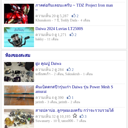
ภาคต่อกันเลยนะครับ ~ TDZ Project Iron man
~
ความเห็น 20 ดู 5,287
2
Khunakorn -
, Toddy Dada -
7 ปี
4 เดือน
Daiwa 2024 Luvias LT2500S
ความเห็น 0 ดู 1,271
2
hakky -
11 เดือน
ห้องของสะสม
ฝูง คุณปู่ Daiwa
ความเห็น 2 ดู 284
2
มณีนพเก้า -
, Saknakrub -
2 เดือน
1 เดือน
คันเบ็ดตกสปิ๋วรุ่นเก่า Daiwa รุ่น Power Mesh S
amurai
ความเห็น 4 ดู 390
1
jarinth -
, jarinth -
3 เดือน
2 เดือน
สายปลาบ่อ..ลูกๆผมเองครับ กว่าจะรวบรวมได้
ความเห็น 32 ดู 10,195
3
Suwanarty -
, tatoo006 -
10 ปี
7 เดือน