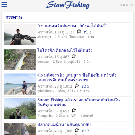
9 ส.ค. 69
กระดาน
"เขาแหลมวันฝนขาด...ก็ยังพอได้มันส์"
ความเห็น 108 ดู 1,133
2
aberenger -
, Tom korat -
2 สัปดาห์
4 วัน
ไมโครจิ้ก ติดกล่องไว้ไม่ผิดหวัง
ความเห็น 16 ดู 462
boonsak -
, pop1013 -
2 สัปดาห์
5 วัน
4lb มหัศจรรย์ : แสมสาร ชื่อนี้ยังมีมนตร์ขลัง
และการจับคันเบ็ดครั้งแรกข
ความเห็น 28 ดู 1,012
5
iplucklure -
, A21 -
1 เดือน
1 สัปดาห์
Stream Fishing แล้วเราจะกลับมาพบกันใหม่ใน
วันที่ทุกคนพร้อม
ความเห็น 57 ดู 653
Phonpicha -
, A21 -
2 สัปดาห์
1 สัปดาห์
ปลากดแม่น้ำน่านกินดุมากคับ
ความเห็น 48 ดู 1,300
2