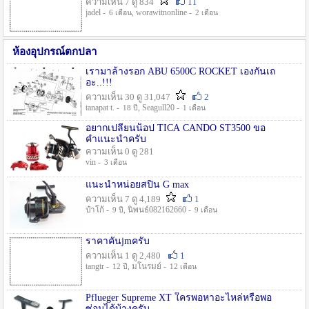
ความเห็น 7 ดู 834
11
jadel -
, worawitnonline -
6 เดือน
2 เดือน
ห้องอุปกรณ์ตกปลา
เรามาล้างรอก ABU 6500C ROCKET เองกันเถ
อะ..!!!
ความเห็น 30 ดู 31,047
2
tanapat t. -
, Seagull20 -
18 ปี
1 เดือน
อยากเปลี่ยนน็อป TICA CANDO ST3500 ขอ
คำแนะนำครับ
ความเห็น 0 ดู 281
vin -
3 เดือน
แนะนำหน่อยสปิน G max
ความเห็น 7 ดู 4,189
1
ป๋าโก้ -
, นิพนธ์082162660 -
9 ปี
9 เดือน
ราคาคันjmครับ
ความเห็น 1 ดู 2,480
1
tangtr -
, มโนรมย์ -
12 ปี
12 เดือน
Pflueger Supreme XT ใครพอหาอะไหล่หรือพอ
ซ่อมได้บ้างครับ