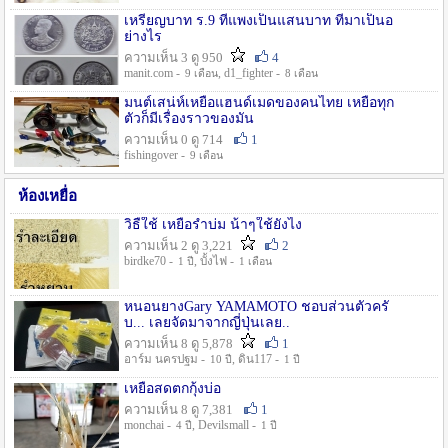
เหรียญบาท ร.9 ที่แพงเป็นแสนบาท ที่มาเป็นอ
ย่างไร
ความเห็น 3 ดู 950
4
manit.com -
, d1_fighter -
9 เดือน
8 เดือน
มนต์เสน่ห์เหยื่อแฮนด์เมดของคนไทย เหยื่อทุก
ตัวก็มีเรื่องราวของมัน
ความเห็น 0 ดู 714
1
fishingover -
9 เดือน
ห้องเหยื่อ
วิธืใช้ เหยื่อรำบ่ม น้าๆใช้ยังไง
ความเห็น 2 ดู 3,221
2
birdke70 -
, บั้งไฟ -
1 ปี
1 เดือน
หนอนยางGary YAMAMOTO ชอบส่วนตัวครั
บ... เลยจัดมาจากญี่ปุ่นเลย..
ความเห็น 8 ดู 5,878
1
อาร์ม นครปฐม -
, ดิน117 -
10 ปี
1 ปี
เหยื่อสดตกกุ้งบ่อ
ความเห็น 8 ดู 7,381
1
monchai -
, Devilsmall -
4 ปี
1 ปี