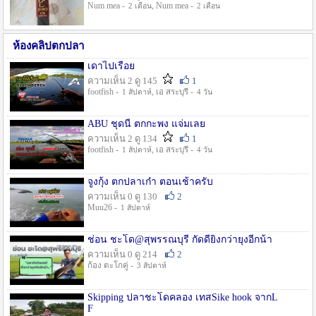
Num mea -
, Num mea -
2 เดือน
2 เดือน
ห้องคลิปตกปลา
เดาไปเรื่อย
ความเห็น 2 ดู 145
1
footfish -
, เอ สระบุรี -
1 สัปดาห์
4 วัน
ABU ชุดนี้ ตกกะพง แจ่มเลย
ความเห็น 2 ดู 134
1
footfish -
, เอ สระบุรี -
1 สัปดาห์
4 วัน
จูงกุ้ง ตกปลาเก๋า ตอนเช้าครับ
ความเห็น 0 ดู 130
2
Muu26 -
1 สัปดาห์
ช่อน ชะโด@สุพรรณบุรี กัดดียิ่งกว่ายุงอีกน้า
ความเห็น 0 ดู 214
2
ก้อง ตะโกคู่ -
3 สัปดาห์
Skipping ปลาชะโดคลอง เทสSike hook จากL
F