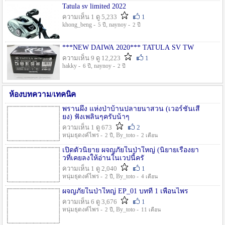
Tatula sv limited 2022
ความเห็น 1 ดู 5,233
1
khong_beng -
, naynoy -
5 ปี
2 ปี
***NEW DAIWA 2020*** TATULA SV TW
ความเห็น 9 ดู 12,223
1
hakky -
, naynoy -
6 ปี
2 ปี
ห้องบทความ/เทคนิค
พรานผึ้ง แห่งป่าบ้านปลายนาสวน (เวอร์ชั่นเสี
ยง) ฟังเพลินๆครับน้าๆ
ความเห็น 1 ดู 673
2
หนุ่มธุดงค์ไพร -
, By_toto -
2 ปี
2 เดือน
เปิดตัวนิยาย ผจญภัยในป่าใหญ่ (นิยายเรื่องยา
วที่เคยลงให้อ่านในเวปนี้ครั
ความเห็น 1 ดู 2,040
1
หนุ่มธุดงค์ไพร -
, By_toto -
2 ปี
4 เดือน
ผจญภัยในป่าใหญ่ EP_01 บทที่ 1 เพื่อนไพร
ความเห็น 6 ดู 3,676
1
หนุ่มธุดงค์ไพร -
, By_toto -
2 ปี
11 เดือน