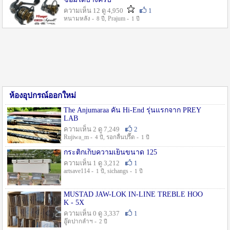
ความเห็น 12 ดู 4,950
1
หนามหลัง -
, Prajum -
8 ปี
1 ปี
ห้องอุปกรณ์ออกใหม่
The Anjumaraa คัน Hi-End รุ่นแรกจาก PREY
LAB
ความเห็น 2 ดู 7,249
2
Rujiwa_m -
, รอกลื่นปรื๊ด -
4 ปี
1 ปี
กระติกเก็บความเย็นขนาด 125
ความเห็น 1 ดู 3,212
1
artsave114 -
, sichangs -
1 ปี
1 ปี
MUSTAD JAW-LOK IN-LINE TREBLE HOO
K - 5X
ความเห็น 0 ดู 3,337
1
อู๊ดปากลำฯ -
2 ปี