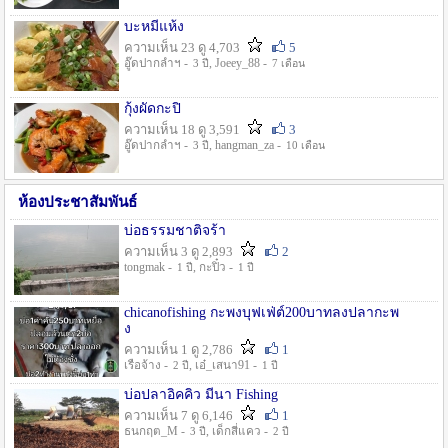
บะหมี่แห้ง
ความเห็น 23 ดู 4,703
5
อู๊ดปากลำฯ -
, Joeey_88 -
3 ปี
7 เดือน
กุ้งผัดกะปิ
ความเห็น 18 ดู 3,591
3
อู๊ดปากลำฯ -
, hangman_za -
3 ปี
10 เดือน
ห้องประชาสัมพันธ์
บ่อธรรมชาติจร้า
ความเห็น 3 ดู 2,893
2
tongmak -
, กะปิ๋ว -
1 ปี
1 ปี
chicanofishing กะพงบุฟเฟ่ต์200บาทลงปลากะพ
ง
ความเห็น 1 ดู 2,786
1
เรือจ้าง -
, เอ๋_เสนา91 -
2 ปี
1 ปี
บ่อปลาอิคคิว มีนา Fishing
ความเห็น 7 ดู 6,146
1
ธนกฤต_M -
, เด็กสี่แคว -
3 ปี
2 ปี