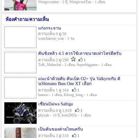
Wongwoottun -
, WongwootTun -
5 ปี
1 เดือน
ห้องคำถาม/ความเห็น
แก่งกระจาน
ความเห็น 0 ดู 50
wanchalerm_wan -
5 วัน
คันชิงหลิว 4.5 ควรใช้เลาขนาดเท่าไหร่ดีครับ
ความเห็น 2 ดู 290
1
TuK_Mahachai -
, Superbiggame -
2 เดือน
1 เดือน
แนะนำด้วยคับ คันเบ็ด O2+ รุ่น Valkyrieกับ คั
นShimano Bass One XT เลือก
ความเห็น 1 ดู 184
1
bamoo -
, Khong_beng -
1 เดือน
1 เดือน
เซียนDaiwa Saltiga
ความเห็น 6 ดู 1,618
1
physale -
, kom2005s -
10 ปี
1 เดือน
เป็นคันของค่ายไหนครับ
ความเห็น 3 ดู 310
1