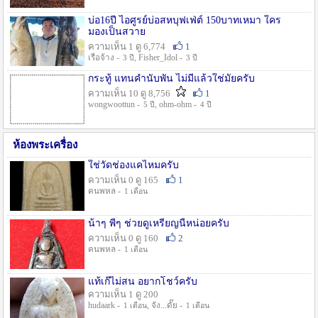
บ่อ16ปี ไอศูรย์บ่อสหบุฟเฟ่ต์ 150บาทเหมา ใคร
มองเป็นสวาย
ความเห็น 1 ดู 6,774
1
เรือจ้าง -
, Fisher_Idol -
3 ปี
3 ปี
กระทู้ แทนคำนับพัน ไม่มีแล้วใช่มั๊ยครับ
ความเห็น 10 ดู 8,756
1
wongwoottun -
, ohm-ohm -
5 ปี
4 ปี
ห้องพระเครื่อง
ใช่วัดช่องแคไหมครับ
ความเห็น 0 ดู 165
1
คนพหล -
1 เดือน
น้าๆ พี่ๆ ช่วยดูเหรียญนี้หน่อยครับ
ความเห็น 0 ดู 160
2
คนพหล -
1 เดือน
แท้เก๊ไม่สน อยากโชว์ครับ
ความเห็น 1 ดู 200
hudaark -
, จัง...ดั๊ย -
1 เดือน
1 เดือน