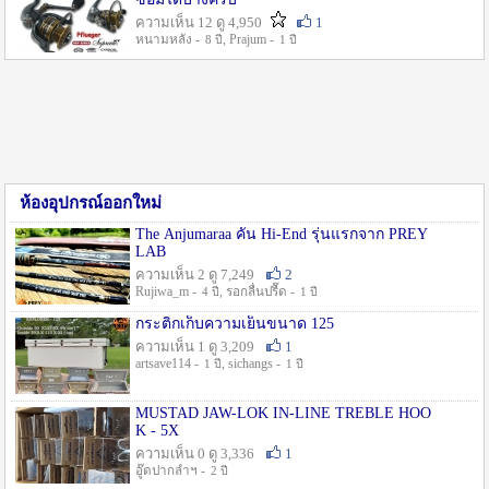
ความเห็น 12 ดู 4,950
1
หนามหลัง -
, Prajum -
8 ปี
1 ปี
ห้องอุปกรณ์ออกใหม่
The Anjumaraa คัน Hi-End รุ่นแรกจาก PREY
LAB
ความเห็น 2 ดู 7,249
2
Rujiwa_m -
, รอกลื่นปรื๊ด -
4 ปี
1 ปี
กระติกเก็บความเย็นขนาด 125
ความเห็น 1 ดู 3,209
1
artsave114 -
, sichangs -
1 ปี
1 ปี
MUSTAD JAW-LOK IN-LINE TREBLE HOO
K - 5X
ความเห็น 0 ดู 3,336
1
อู๊ดปากลำฯ -
2 ปี