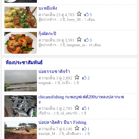
บะหมี่แห้ง
ความเห็น 23 ดู 4,703
5
อู๊ดปากลำฯ -
, Joeey_88 -
3 ปี
7 เดือน
กุ้งผัดกะปิ
ความเห็น 18 ดู 3,591
3
อู๊ดปากลำฯ -
, hangman_za -
3 ปี
10 เดือน
ห้องประชาสัมพันธ์
บ่อธรรมชาติจร้า
ความเห็น 3 ดู 2,892
2
tongmak -
, กะปิ๋ว -
1 ปี
1 ปี
chicanofishing กะพงบุฟเฟ่ต์200บาทลงปลากะพ
ง
ความเห็น 1 ดู 2,785
1
เรือจ้าง -
, เอ๋_เสนา91 -
2 ปี
1 ปี
บ่อปลาอิคคิว มีนา Fishing
ความเห็น 7 ดู 6,146
1
ธนกฤต_M -
, เด็กสี่แคว -
3 ปี
2 ปี