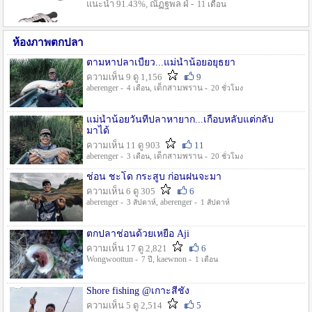
แนะนำ 91.43%, ณัฏฐพล ฝ่ -
11 เดือน
ห้องภาพตกปลา
ตามหาปลาเบี้ยว...แม่น้ำน้อยอยุธยา
ความเห็น 9 ดู 1,156
9
aberenger -
, เด็กสามพราน -
4 เดือน
20 ชั่วโมง
แม่น้ำน้อยวันที่ปลาหายาก...เกือบหลับแต่กลับ
มาได้
ความเห็น 11 ดู 903
11
aberenger -
, เด็กสามพราน -
3 เดือน
20 ชั่วโมง
ช่อน ชะโด กระสูบ ก่อนฝนจะมา
ความเห็น 6 ดู 305
6
aberenger -
, aberenger -
3 สัปดาห์
1 สัปดาห์
ตกปลาช่อนด้วยเหยื่อ Aji
ความเห็น 17 ดู 2,821
6
Wongwoottun -
, kaewnon -
7 ปี
1 เดือน
Shore fishing @เกาะสีชัง
ความเห็น 5 ดู 2,514
5