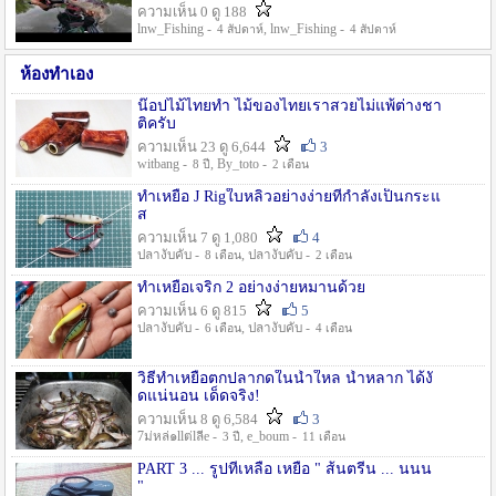
ความเห็น 0 ดู 188
lnw_Fishing -
, lnw_Fishing -
4 สัปดาห์
4 สัปดาห์
ห้องทำเอง
น๊อปไม้ไทยทำ ไม้ของไทยเราสวยไม่แพ้ต่างชา
ติครับ
ความเห็น 23 ดู 6,644
3
witbang -
, By_toto -
8 ปี
2 เดือน
ทำเหยื่อ J Rigใบหลิวอย่างง่ายที่กำลังเป็นกระแ
ส
ความเห็น 7 ดู 1,080
4
ปลางับคับ -
, ปลางับคับ -
8 เดือน
2 เดือน
ทำเหยื่อเจริก 2 อย่างง่ายหมานด้วย
ความเห็น 6 ดู 815
5
ปลางับคับ -
, ปลางับคับ -
6 เดือน
4 เดือน
วิธีทำเหยื่อตกปลากดในน้ำใหล น้ำหลาก ได้งั
ดแน่นอน เด็ดจริง!
ความเห็น 8 ดู 6,584
3
7ม่หล่๑llต่lลีe -
, e_boum -
3 ปี
11 เดือน
PART 3 ... รูปที่เหลือ เหยื่อ " ส้นตรีน ... นนน
"