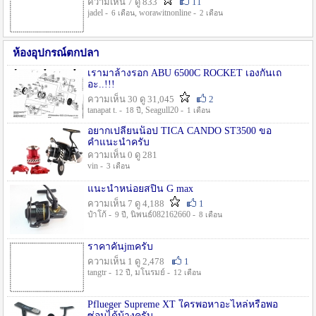
ความเห็น 7 ดู 833
11
jadel -
, worawitnonline -
6 เดือน
2 เดือน
ห้องอุปกรณ์ตกปลา
เรามาล้างรอก ABU 6500C ROCKET เองกันเถ
อะ..!!!
ความเห็น 30 ดู 31,045
2
tanapat t. -
, Seagull20 -
18 ปี
1 เดือน
อยากเปลี่ยนน็อป TICA CANDO ST3500 ขอ
คำแนะนำครับ
ความเห็น 0 ดู 281
vin -
3 เดือน
แนะนำหน่อยสปิน G max
ความเห็น 7 ดู 4,188
1
ป๋าโก้ -
, นิพนธ์082162660 -
9 ปี
8 เดือน
ราคาคันjmครับ
ความเห็น 1 ดู 2,478
1
tangtr -
, มโนรมย์ -
12 ปี
12 เดือน
Pflueger Supreme XT ใครพอหาอะไหล่หรือพอ
ซ่อมได้บ้างครับ