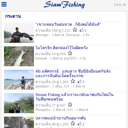
8 ส.ค. 69
กระดาน
"เขาแหลมวันฝนขาด...ก็ยังพอได้มันส์"
ความเห็น 108 ดู 1,125
2
aberenger -
, Tom korat -
2 สัปดาห์
4 วัน
ไมโครจิ้ก ติดกล่องไว้ไม่ผิดหวัง
ความเห็น 16 ดู 454
boonsak -
, pop1013 -
2 สัปดาห์
4 วัน
4lb มหัศจรรย์ : แสมสาร ชื่อนี้ยังมีมนตร์ขลัง
และการจับคันเบ็ดครั้งแรกข
ความเห็น 28 ดู 1,005
5
iplucklure -
, A21 -
1 เดือน
1 สัปดาห์
Stream Fishing แล้วเราจะกลับมาพบกันใหม่ใน
วันที่ทุกคนพร้อม
ความเห็น 57 ดู 647
Phonpicha -
, A21 -
2 สัปดาห์
1 สัปดาห์
ปลากดแม่น้ำน่านกินดุมากคับ
ความเห็น 48 ดู 1,292
2