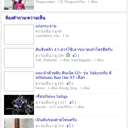
Wongwoottun -
, WongwootTun -
5 ปี
1 เดือน
ห้องคำถาม/ความเห็น
แก่งกระจาน
ความเห็น 0 ดู 48
wanchalerm_wan -
4 วัน
คันชิงหลิว 4.5 ควรใช้เลาขนาดเท่าไหร่ดีครับ
ความเห็น 2 ดู 290
1
TuK_Mahachai -
, Superbiggame -
2 เดือน
1 เดือน
แนะนำด้วยคับ คันเบ็ด O2+ รุ่น Valkyrieกับ คั
นShimano Bass One XT เลือก
ความเห็น 1 ดู 183
1
bamoo -
, Khong_beng -
1 เดือน
1 เดือน
เซียนDaiwa Saltiga
ความเห็น 6 ดู 1,617
1
physale -
, kom2005s -
10 ปี
1 เดือน
เป็นคันของค่ายไหนครับ
ความเห็น 3 ดู 310
1