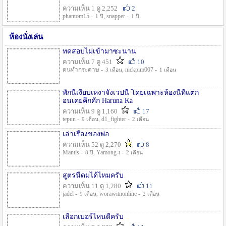
ความเห็น 1 ดู 2,252
2
phantom15 -
, snapper -
1 ปี
1 ปี
ห้องนั่งเล่น
ทดสอบไม่เข้ามาซะนาน
ความเห็น 7 ดู 451
10
ตนทำกระดาษ -
, nickpim007 -
3 เดือน
1 เดือน
พักนี้เงียบเหงาจังเวปนี้ โดยเฉพาะห้องนี้ที่แต่ก่
อนเคยคึกคัก Haruna Ka
ความเห็น 9 ดู 1,160
17
tepun -
, d1_fighter -
9 เดือน
2 เดือน
เล่าเรื่องของพ่อ
ความเห็น 52 ดู 2,270
8
Mantis -
, Yamong-t -
8 ปี
2 เดือน
สูตรนี้ดมได้ไหมครับ
ความเห็น 11 ดู 1,280
11
jadel -
, worawitnonline -
9 เดือน
2 เดือน
เลือกเบอร์ไหนดีครับ