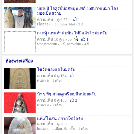
บ่อ16ปี ไอศูรย์บ่อสหบุฟเฟ่ต์ 150บาทเหมา ใคร
มองเป็นสวาย
ความเห็น 1 ดู 6,774
1
เรือจ้าง -
, Fisher_Idol -
3 ปี
3 ปี
กระทู้ แทนคำนับพัน ไม่มีแล้วใช่มั๊ยครับ
ความเห็น 10 ดู 8,755
1
wongwoottun -
, ohm-ohm -
5 ปี
4 ปี
ห้องพระเครื่อง
ใช่วัดช่องแคไหมครับ
ความเห็น 0 ดู 164
1
คนพหล -
1 เดือน
น้าๆ พี่ๆ ช่วยดูเหรียญนี้หน่อยครับ
ความเห็น 0 ดู 160
2
คนพหล -
1 เดือน
แท้เก๊ไม่สน อยากโชว์ครับ
ความเห็น 1 ดู 200
hudaark -
, จัง...ดั๊ย -
1 เดือน
1 เดือน