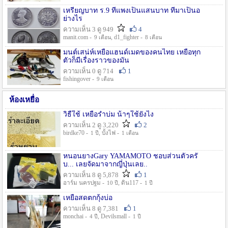
เหรียญบาท ร.9 ที่แพงเป็นแสนบาท ที่มาเป็นอ
ย่างไร
ความเห็น 3 ดู 949
4
manit.com -
, d1_fighter -
9 เดือน
8 เดือน
มนต์เสน่ห์เหยื่อแฮนด์เมดของคนไทย เหยื่อทุก
ตัวก็มีเรื่องราวของมัน
ความเห็น 0 ดู 714
1
fishingover -
9 เดือน
ห้องเหยื่อ
วิธืใช้ เหยื่อรำบ่ม น้าๆใช้ยังไง
ความเห็น 2 ดู 3,220
2
birdke70 -
, บั้งไฟ -
1 ปี
1 เดือน
หนอนยางGary YAMAMOTO ชอบส่วนตัวครั
บ... เลยจัดมาจากญี่ปุ่นเลย..
ความเห็น 8 ดู 5,878
1
อาร์ม นครปฐม -
, ดิน117 -
10 ปี
1 ปี
เหยื่อสดตกกุ้งบ่อ
ความเห็น 8 ดู 7,381
1
monchai -
, Devilsmall -
4 ปี
1 ปี