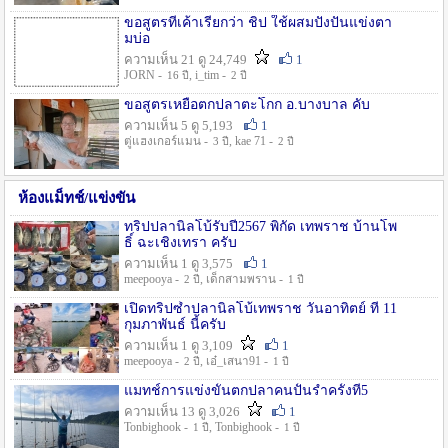
ขอสูตรที่เค้าเรียกว่า ชิป ใช้ผสมปังปั่นแข่งตา
มบ่อ
ความเห็น 21 ดู 24,749
1
JORN -
, i_tim -
16 ปี
2 ปี
ขอสูตรเหยื่อตกปลาตะโกก อ.บางบาล คับ
ความเห็น 5 ดู 5,193
1
ตู่แฮงเกอร์แมน -
, kae 71 -
3 ปี
2 ปี
ห้องแม็ทช์/แข่งขัน
ทริปปลานิลโบ้รับปี2567 พิกัด เทพราช บ้านโพ
ธิ์ ฉะเชิงเทรา ครับ
ความเห็น 1 ดู 3,575
1
meepooya -
, เด็กสามพราน -
2 ปี
1 ปี
เปิดทริปซ้ำปลานิลโบ้เทพราช วันอาทิตย์ ที่ 11
กุมภาพันธ์ นี้ครับ
ความเห็น 1 ดู 3,109
1
meepooya -
, เอ๋_เสนา91 -
2 ปี
1 ปี
แมทช์การแข่งขั้นตกปลาคนปั้นรำครั้งที่5
ความเห็น 13 ดู 3,026
1
Tonbighook -
, Tonbighook -
1 ปี
1 ปี