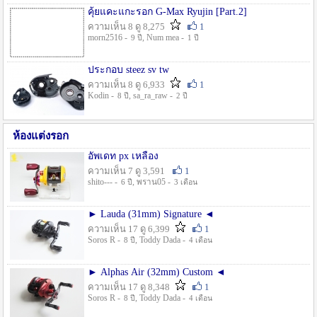
คุ้ยแคะแกะรอก G-Max Ryujin [Part.2]
ความเห็น 8 ดู 8,275
1
morn2516 -
, Num mea -
9 ปี
1 ปี
ประกอบ steez sv tw
ความเห็น 8 ดู 6,933
1
Kodin -
, sa_ra_raw -
8 ปี
2 ปี
ห้องแต่งรอก
อัพเดท px เหลือง
ความเห็น 7 ดู 3,591
1
shito--- -
, พราน05 -
6 ปี
3 เดือน
► Lauda (31mm) Signature ◄
ความเห็น 17 ดู 6,399
1
Soros R -
, Toddy Dada -
8 ปี
4 เดือน
► Alphas Air (32mm) Custom ◄
ความเห็น 17 ดู 8,348
1
Soros R -
, Toddy Dada -
8 ปี
4 เดือน