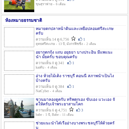
ขุนสุราพ่าย -
6 เดือน
ห้องหมายธรรมชาติ
หมายตกปลาหน้าดินและเหยื่อปลอมศรีสะเกษ
ครับ
ความเห็น 14 ดู 6,756
1
ยุทธศรีสะเกษ -
, มังกรฟิชชิ่ง -
13 ปี
2 เดือน
อยากตกกุ้ง แถบ อยุธยา บางประอิน มีแพแนะ
นำ มั้ยครับ ขอบคุณครับ
ความเห็น 0 ดู 341
1
kaiคับ -
4 เดือน
อ่าง ห้วยไม้เต็ง ราชบุรี ตอนนี้ สภาพน้ำเป็นไง
บ้างครับ
ความเห็น 0 ดู 384
1
NatCyber -
4 เดือน
ชวนมาลองดูครับ ทริพตกเอง ขับเอง แวะเอง จั
ดให้ครับเจ้าพระยาสามโคก
ความเห็น 6 ดู 4,751
3
babe -
, Babe -
5 ปี
11 เดือน
ช่วยแนะนำไต๋เรืออ่างบางพระชลบุรีให้ด้วยครั
บ