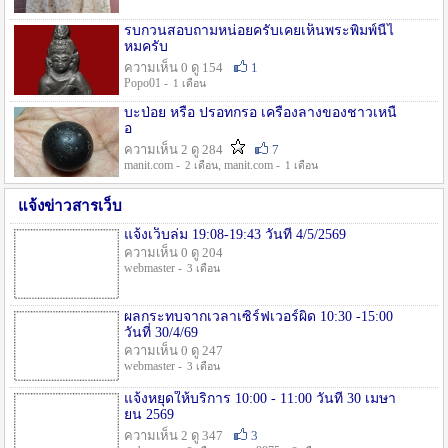
รบกวนสอบถามหน่อยครับเคยเห็นพระพิมพ์นี้ไ
หมครับ
ความเห็น 0 ดู 154
1
Popo01 -
1 เดือน
บะป่อย หรือ ปรอทกรอ เครื่องลางของชาวเหนื
อ
ความเห็น 2 ดู 284
7
manit.com -
, manit.com -
2 เดือน
1 เดือน
แจ้งข่าวสารเว็บ
แจ้งเว็บล่ม 19:08-19:43 วันที่ 4/5/2569
ความเห็น 0 ดู 204
webmaster -
3 เดือน
ผลกระทบจากเวลาเซิร์ฟเวอร์ผิด 10:30 -15:00
วันที่ 30/4/69
ความเห็น 0 ดู 247
webmaster -
3 เดือน
แจ้งหยุดให้บริการ 10:00 - 11:00 วันที่ 30 เมษา
ยน 2569
ความเห็น 2 ดู 347
3