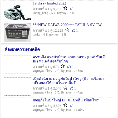
Tatula sv limited 2022
ความเห็น 1 ดู 5,232
1
khong_beng -
, naynoy -
5 ปี
2 ปี
***NEW DAIWA 2020*** TATULA SV TW
ความเห็น 9 ดู 12,223
1
hakky -
, naynoy -
6 ปี
2 ปี
ห้องบทความ/เทคนิค
พรานผึ้ง แห่งป่าบ้านปลายนาสวน (เวอร์ชั่นเสี
ยง) ฟังเพลินๆครับน้าๆ
ความเห็น 1 ดู 673
2
หนุ่มธุดงค์ไพร -
, By_toto -
2 ปี
2 เดือน
เปิดตัวนิยาย ผจญภัยในป่าใหญ่ (นิยายเรื่องยา
วที่เคยลงให้อ่านในเวปนี้ครั
ความเห็น 1 ดู 2,040
1
หนุ่มธุดงค์ไพร -
, By_toto -
2 ปี
4 เดือน
ผจญภัยในป่าใหญ่ EP_01 บทที่ 1 เพื่อนไพร
ความเห็น 6 ดู 3,676
1
หนุ่มธุดงค์ไพร -
, By_toto -
2 ปี
11 เดือน