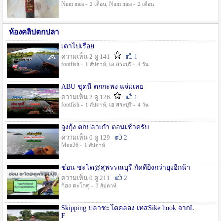
Num mea -
, Num mea -
2 เดือน
2 เดือน
ห้องคลิปตกปลา
เดาไปเรื่อย
ความเห็น 2 ดู 141
1
footfish -
, เอ สระบุรี -
1 สัปดาห์
4 วัน
ABU ชุดนี้ ตกกะพง แจ่มเลย
ความเห็น 2 ดู 126
1
footfish -
, เอ สระบุรี -
1 สัปดาห์
4 วัน
จูงกุ้ง ตกปลาเก๋า ตอนเช้าครับ
ความเห็น 0 ดู 129
2
Muu26 -
1 สัปดาห์
ช่อน ชะโด@สุพรรณบุรี กัดดียิ่งกว่ายุงอีกน้า
ความเห็น 0 ดู 211
2
ก้อง ตะโกคู่ -
3 สัปดาห์
Skipping ปลาชะโดคลอง เทสSike hook จากL
F