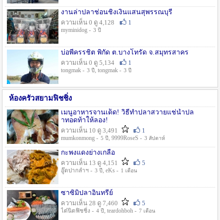
งานล่าปลาช่อนชิงเงินแสนสุพรรณบุรี
ความเห็น 0 ดู 4,128
1
myminidog -
3 ปี
บ่อพี่ครรชิต พิกัด ต.บางโทรัด จ.สมุทรสาคร
ความเห็น 0 ดู 5,134
1
tongmak -
, tongmak -
3 ปี
3 ปี
ห้องครัวสยามฟิชชิ่ง
เมนูอาหารจานเด็ด! วิธีทำปลาสวายแช่น้ำปล
าทอดท้าให้ลอง!
ความเห็น 10 ดู 3,491
1
mumkonmong -
, 9999RoseS -
5 ปี
3 สัปดาห์
กะพงแดงย่างเกลือ
ความเห็น 13 ดู 4,151
5
อู๊ดปากลำฯ -
, eKs -
3 ปี
1 เดือน
ซาซิมิปลาอินทรีย์
ความเห็น 28 ดู 7,460
5
ไต๋นิตฟิชชิ่ง -
, teardohboh -
4 ปี
7 เดือน