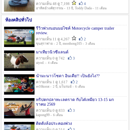
ความเห็น 48 ดู 7,198
4
อาทิตย์วงศ์สุวรรณ -
, Toddy Dada -
13 ปี
11 เดือน
ห้องคลิปทั่วไป
รีวิวพ่วงนอนมอไซค์ Motorcycle camper trailer
review.
ความเห็น 11 ดู 4,267
2
ขุนสุราพ่าย -
, moothong105 -
2 ปี
3 เดือน
มาเที่ยวนิวซีแลนด์
ความเห็น 0 ดู 742
3
aiyod. -
4 เดือน
น้ำมะนาวโซดา อินเดีย!! เป็นยังไง??
ความเห็น 1 ดู 1,617
2
ee16korat -
, มโนรมย์ -
2 ปี
6 เดือน
ทริปตกปลาทะเลตราด กับไต๋เหมี่ยว 13-15 มก
ราคม 2569
ความเห็น 0 ดู 833
3
kapong99 -
6 เดือน
ติดตั้งล้อประคองพ่วง
ความเห็น 0 ดู 514
3