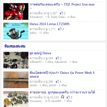
ภาคต่อกันเลยนะครับ ~ TDZ Project Iron man
~
ความเห็น 20 ดู 5,287
2
Khunakorn -
, Toddy Dada -
7 ปี
4 เดือน
Daiwa 2024 Luvias LT2500S
ความเห็น 0 ดู 1,271
2
hakky -
11 เดือน
ห้องของสะสม
ฝูง คุณปู่ Daiwa
ความเห็น 2 ดู 284
2
มณีนพเก้า -
, Saknakrub -
2 เดือน
1 เดือน
คันเบ็ดตกสปิ๋วรุ่นเก่า Daiwa รุ่น Power Mesh S
amurai
ความเห็น 4 ดู 390
1
jarinth -
, jarinth -
3 เดือน
2 เดือน
สายปลาบ่อ..ลูกๆผมเองครับ กว่าจะรวบรวมได้
ความเห็น 32 ดู 10,195
3
Suwanarty -
, tatoo006 -
10 ปี
7 เดือน