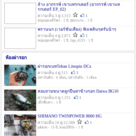
ล้าง อาถรรพ์ เขาแทรกเตอร์ (อาถรรพ์ เขาแท
รกเตอร์ EP_02)
ความเห็น 3 ดู 3,515
1
หนุ่มธุดงค์ไพร -
, สุดเกะกะ -
2 ปี
1 ปี
พรานนก (เวอร์ชั่นเสียง) ฟังเพลินๆครับน้าๆ
ความเห็น 4 ดู 2,871
1
หนุ่มธุดงค์ไพร -
, Jaja_4133 -
2 ปี
1 ปี
ห้องผ่ารอก
ผ่ารอกเบทTeban Litespin DCx
ความเห็น 4 ดู 513
3
ปลางับคับ -
, ปลางับคับ -
6 เดือน
5 เดือน
สอบถามขนาดลูกปืนฝาข้างรอก Daiwa BG10
ความเห็น 0 ดู 1,351
1
เด็กสี่แคว -
1 ปี
SHIMANO TWINPOWER 8000 HG
ความเห็น 16 ดู 22,388
1
jakkrie -
, kom2005s -
15 ปี
1 ปี