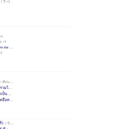
1 ปี
+1
+1
อน
+1
on ma
4 เดือน
+2
+2
2 เดือน
+1
วมได้
8 เดือน
+3
าเป็น
8 เดือน
+4
หยื่อท
9 เดือน
+1
ี่5
1 ปี
+1