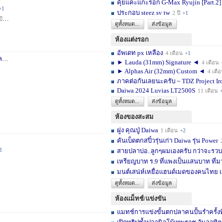
คุ้ยแคะแกะรอก G-Max Ryujin [Part.2]
+1
ประกอบ steez sv tw
2 ปี
+1
ปี
+1
ดูทั้งหมด...
ส่งข้อมูล
ห้องแต่งรอก
อัพเดท px เหลือง
4 เดือน
+1
า
3 สัปดาห์
+1
► Lauda (31mm) Signature ◄
4 เดือน
► Alphas Air (32mm) Custom ◄
4 เดื
ภาคต่อกันเลยนะครับ ~ TDZ Project Ir
Daiwa 2024 Luvias LT2500S
11 เดือน
ดูทั้งหมด...
ส่งข้อมูล
ห้องของสะสม
ฝูง คุณปู่ Daiwa
1 เดือน
+2
คันเบ็ดตกสปิ๋วรุ่นเก่า Daiwa รุ่น Power
1
สายปลาบ่อ..ลูกๆผมเองครับ กว่าจะรวบร
เหรียญบาท ร.9 ที่แพงเป็นแสนบาท ที่ม
มนต์เสน่ห์เหยื่อแฮนด์เมดของคนไทย เ
ดูทั้งหมด...
ส่งข้อมูล
ห้องแม็ทช์/แข่งขัน
แมทช์การแข่งขั้นตกปลาคนปั้นรำครั้งท