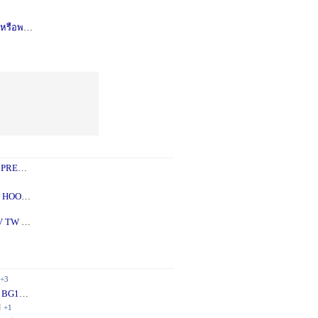
รือพอซ
1 ปี
+1
 PREY
1 ปี
+2
 - 5X
2 ปี
+1
V TW
2 ปี
+1
+3
 BG10
1 ปี
+1
ี
+1