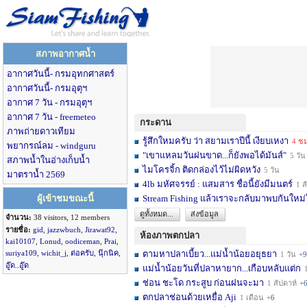
สภาพอากาศน้ำ
อากาศวันนี้- กรมอุทกศาสตร์
อากาศวันนี้- กรมอุตุฯ
อากาศ 7 วัน - กรมอุตุฯ
อากาศ 7 วัน - freemeteo
กระดาน
ภาพถ่ายดาวเทียม
รู้สึกใหมครับ ว่า สยามเราปีนี้ เงียบเหงา
4 ชม
พยากรณ์ลม - windguru
"เขาแหลมวันฝนขาด...ก็ยังพอได้มันส์"
5 วัน
สภาพน้ำในอ่างเก็บน้ำ
ไมโครจิ้ก ติดกล่องไว้ไม่ผิดหวัง
5 วัน
มาตราน้ำ 2569
4lb มหัศจรรย์ : แสมสาร ชื่อนี้ยังมีมนตร์
1 สัปดาห์
ผู้เข้าชมขณะนี้
Stream Fishing แล้วเราจะกลับมาพบกันใหม่
ดูทั้งหมด...
ส่งข้อมูล
จำนวน:
38 visitors, 12 members
รายชื่อ:
gid
,
jazzwbuch
,
Jirawat92
,
ห้องภาพตกปลา
kai10107
,
Lonud
,
oodiceman
,
Prai
,
suriya109
,
wichit_j
,
ต่อครับ
,
นุ๊กนิค
,
ตามหาปลาเบี้ยว...แม่น้ำน้อยอยุธยา
1 วัน
+9
อู๊ด..อู๊ด
แม่น้ำน้อยวันที่ปลาหายาก...เกือบหลับแต่ก
1 
ช่อน ชะโด กระสูบ ก่อนฝนจะมา
1 สัปดาห์
+
ตกปลาช่อนด้วยเหยื่อ Aji
1 เดือน
+6