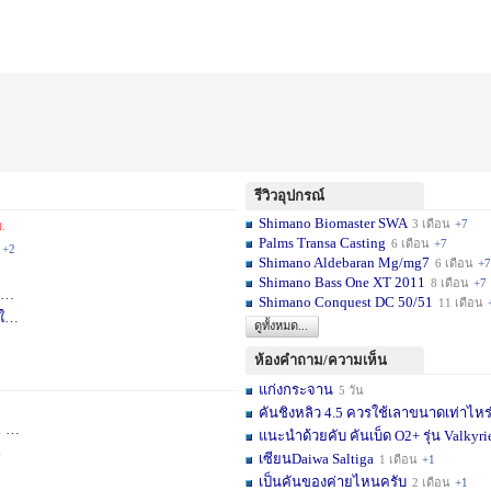
รีวิวอุปกรณ์
Shimano Biomaster SWA
3 เดือน
+7
.
Palms Transa Casting
6 เดือน
+7
+2
Shimano Aldebaran Mg/mg7
6 เดือน
+7
Shimano Bass One XT 2011
8 เดือน
+7
+5
Shimano Conquest DC 50/51
11 เดือน
ใ
1 สัปดาห์
ดูทั้งหมด...
ห้องคำถาม/ความเห็น
แก่งกระจาน
5 วัน
คันชิงหลิว 4.5 ควรใช้เลาขนาดเท่าไหร
วัน
+11
แนะนำด้วยคับ คันเบ็ด O2+ รุ่น Valkyrie
6
เซียนDaiwa Saltiga
1 เดือน
+1
เป็นคันของค่ายไหนครับ
2 เดือน
+1