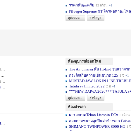
ราคาคันjmครับ
12 เดือน
+1
Pflueger Supreme XT ใครพอหาอะไหล่ห
ดูทั้งหมด...
ส่งข้อมูล
ห้องอุปกรณ์ออกใหม่
The Anjumaraa คัน Hi-End รุ่นแรกจาก
เดือน
+2
กระติกเก็บความเย็นขนาด 125
อน
+1
1 ปี
+1
MUSTAD JAW-LOK IN-LINE TREBLE HOOK
1 เดือน
+1
Tatula sv limited 2022
2 ปี
+1
ท
1 ปี
+1
***NEW DAIWA 2020*** TATULA S
+1
ดูทั้งหมด...
ส่งข้อมูล
ห้องผ่ารอก
ผ่ารอกเบทTeban Litespin DCx
5 เดือน
สอบถามขนาดลูกปืนฝาข้างรอก Daiwa
เ
1 ปี
+1
SHIMANO TWINPOWER 8000 HG
1 ป