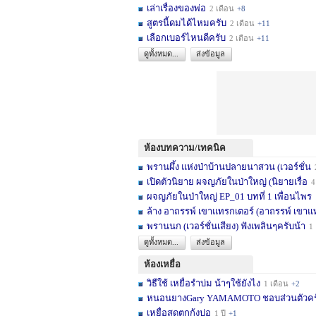
เล่าเรื่องของพ่อ
2 เดือน
+8
สูตรนี้ดมได้ไหมครับ
2 เดือน
+11
เลือกเบอร์ไหนดีครับ
2 เดือน
+11
ดูทั้งหมด...
ส่งข้อมูล
ห้องบทความ/เทคนิค
พรานผึ้ง แห่งป่าบ้านปลายนาสวน (เวอร์ชั่น
2 
เปิดตัวนิยาย ผจญภัยในป่าใหญ่ (นิยายเรื่อ
4 เดื
ผจญภัยในป่าใหญ่ EP_01 บทที่ 1 เพื่อนไพร
1
ล้าง อาถรรพ์ เขาแทรกเตอร์ (อาถรรพ์ เขาแ
พรานนก (เวอร์ชั่นเสียง) ฟังเพลินๆครับน้า
1 ปี
ดูทั้งหมด...
ส่งข้อมูล
ห้องเหยื่อ
วิธืใช้ เหยื่อรำบ่ม น้าๆใช้ยังไง
1 เดือน
+2
หนอนยางGary YAMAMOTO ชอบส่วนตัวครับ... 
เหยื่อสดตกกุ้งบ่อ
1 ปี
+1