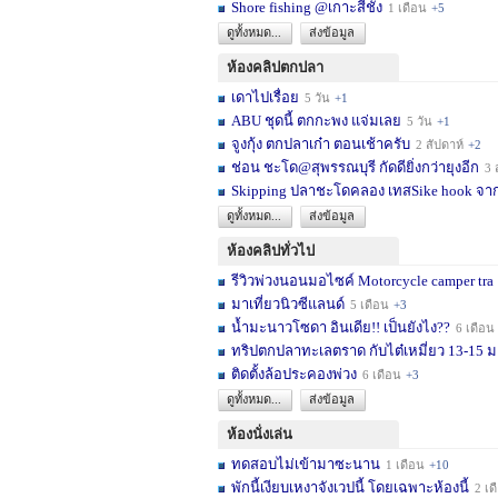
Shore fishing @เกาะสีชัง
1 เดือน
+5
ดูทั้งหมด...
ส่งข้อมูล
ห้องคลิปตกปลา
เดาไปเรื่อย
5 วัน
+1
ABU ชุดนี้ ตกกะพง แจ่มเลย
5 วัน
+1
จูงกุ้ง ตกปลาเก๋า ตอนเช้าครับ
2 สัปดาห์
+2
ช่อน ชะโด@สุพรรณบุรี กัดดียิ่งกว่ายุงอีก
3 สัปด
Skipping ปลาชะโดคลอง เทสSike hook จากL
ดูทั้งหมด...
ส่งข้อมูล
ห้องคลิปทั่วไป
รีวิวพ่วงนอนมอไซค์ Motorcycle camper tra
มาเที่ยวนิวซีแลนด์
5 เดือน
+3
น้ำมะนาวโซดา อินเดีย!! เป็นยังไง??
6 เดือน
ทริปตกปลาทะเลตราด กับไต๋เหมี่ยว 13-15 มก
ติดตั้งล้อประคองพ่วง
6 เดือน
+3
ดูทั้งหมด...
ส่งข้อมูล
ห้องนั่งเล่น
ทดสอบไม่เข้ามาซะนาน
1 เดือน
+10
พักนี้เงียบเหงาจังเวปนี้ โดยเฉพาะห้องนี้
2 เดือน