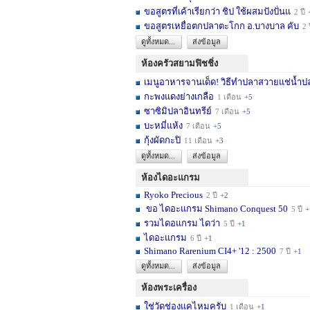
ขอสูตรที่เค้าเรียกว่า ชิป ใช้ผสมปังปั่นแ
2 ปี
ขอสูตรเหยื่อตกปลาตะโกก อ.บางบาล คับ
2 
ดูทั้งหมด...
ส่งข้อมูล
ห้องครัวสยามฟิชชิ่ง
เมนูอาหารจานเด็ด! วิธีทำปลาสวายแช่น้ำปล
กะพงแดงย่างเกลือ
1 เดือน
+5
ซาซิมิปลาอินทรีย์
7 เดือน
+5
บะหมี่แห้ง
7 เดือน
+5
กุ้งผัดกะปิ
11 เดือน
+3
ดูทั้งหมด...
ส่งข้อมูล
ห้องไดอะแกรม
Ryoko Precious
2 ปี
+2
ขอ ไดอะแกรม Shimano Conquest 50
5 ปี
+
รวมไดอแกรม ไดว่า
5 ปี
+1
ไดอะแกรม
6 ปี
+1
Shimano Rarenium CI4+ '12 : 2500
7 ปี
+1
ดูทั้งหมด...
ส่งข้อมูล
ห้องพระเครื่อง
ใช่วัดช่องแคไหมครับ
1 เดือน
+1