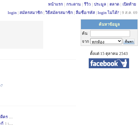
หน้าแรก
|
กระดาน
|
รีวิว
|
ประมูล
|
ตลาด
|
เปิดท้าย
login
|
สมัครสมาชิก
|
วิธีสมัครสมาชิก
|
ลืมชื่อ/รหัส
|
login ไม่ได้?
|
9 ส.ค. 69
ค้นหาข้อมูล
ค้น
จาก
ตั้งแต่ 15 ตุลาคม 2543
+7
่ดีคร
1 เดือน
+1
กั
1 เดือน
+1