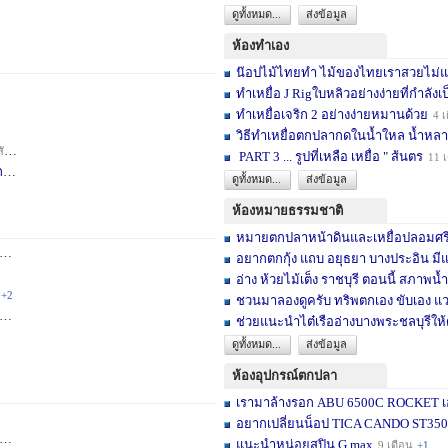
ดูทั้งหมด...
ส่งข้อมูล
ห้องทำเอง
น๊อปไม้ไทยทำ ไม้ของไทยเราสวยไม่แพ้ต
ทำเหยื่อ J Rigใบหลิวอย่างง่ายที่กำลังเป
ทำเหยื่อเจริก 2 อย่างง่ายหมานด้วย
4 เ
วิธีทำเหยื่อตกปลากดในน้ำใหล น้ำหลา
าห์
+2
PART 3 ... รูปที่เหลือ เหยื่อ " ส้นตร
11 
F
4 สัปดาห์
ดูทั้งหมด...
ส่งข้อมูล
ห้องหมายธรรมชาติ
หมายตกปลาหน้าดินและเหยื่อปลอมศรีสะเ
3 เดือน
+2
อยากตกกุ้ง แถบ อยุธยา บางประอิน มีแ
อ่าง ห้วยไม้เต็ง ราชบุรี ตอนนี้ สภาพน้ำ
+2
ชวนมาลองดูครับ ทริพตกเอง ขับเอง แวะ
6 เดือน
+3
ช่วยแนะนำไต๋เรืออ่างบางพระชลบุรีให้
ดูทั้งหมด...
ส่งข้อมูล
ห้องอุปกรณ์ตกปลา
เรามาล้างรอก ABU 6500C ROCKET เอง
อยากเปลี่ยนน็อป TICA CANDO ST3500 ข
+17
แนะนำหน่อยสปิน G max
9 เดือน
+1