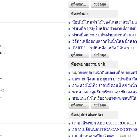
ดูทั้งหมด...
ส่งข้อมูล
ห้องทำเอง
น๊อปไม้ไทยทำ ไม้ของไทยเราสวยไม่แพ้ต
ทำเหยื่อ J Rigใบหลิวอย่างง่ายที่กำลังเป
ทำเหยื่อเจริก 2 อย่างง่ายหมานด้วย
4 เ
วิธีทำเหยื่อตกปลากดในน้ำใหล น้ำหลา
าห์
+2
PART 3 ... รูปที่เหลือ เหยื่อ " ส้นตร
11 
F
3 สัปดาห์
ดูทั้งหมด...
ส่งข้อมูล
ห้องหมายธรรมชาติ
หมายตกปลาหน้าดินและเหยื่อปลอมศรีสะเ
3 เดือน
+2
อยากตกกุ้ง แถบ อยุธยา บางประอิน มีแ
อ่าง ห้วยไม้เต็ง ราชบุรี ตอนนี้ สภาพน้ำ
+2
ชวนมาลองดูครับ ทริพตกเอง ขับเอง แวะ
6 เดือน
+3
ช่วยแนะนำไต๋เรืออ่างบางพระชลบุรีให้
ดูทั้งหมด...
ส่งข้อมูล
ห้องอุปกรณ์ตกปลา
เรามาล้างรอก ABU 6500C ROCKET เอง
อยากเปลี่ยนน็อป TICA CANDO ST3500 ข
+17
แนะนำหน่อยสปิน G max
8 เดือน
+1