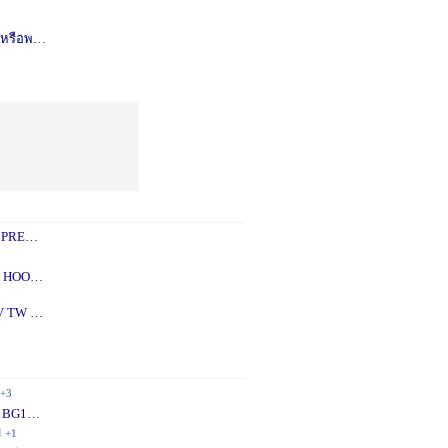
รือพอซ
1 ปี
+1
 PREY
1 ปี
+2
 - 5X
2 ปี
+1
V TW
2 ปี
+1
+3
 BG10
1 ปี
+1
ี
+1