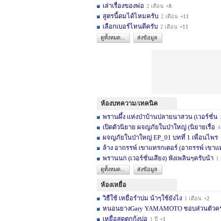
เล่าเรื่องของพ่อ
2 เดือน
+8
สูตรนี้ดมได้ไหมครับ
2 เดือน
+11
เลือกเบอร์ไหนดีครับ
2 เดือน
+11
ดูทั้งหมด...
ส่งข้อมูล
ห้องบทความ/เทคนิค
พรานผึ้ง แห่งป่าบ้านปลายนาสวน (เวอร์ชั่น
2 
เปิดตัวนิยาย ผจญภัยในป่าใหญ่ (นิยายเรื่อ
4 เดื
ผจญภัยในป่าใหญ่ EP_01 บทที่ 1 เพื่อนไพร
1
ล้าง อาถรรพ์ เขาแทรกเตอร์ (อาถรรพ์ เขาแ
พรานนก (เวอร์ชั่นเสียง) ฟังเพลินๆครับน้า
1 ปี
ดูทั้งหมด...
ส่งข้อมูล
ห้องเหยื่อ
วิธืใช้ เหยื่อรำบ่ม น้าๆใช้ยังไง
1 เดือน
+2
หนอนยางGary YAMAMOTO ชอบส่วนตัวครับ... 
เหยื่อสดตกกุ้งบ่อ
1 ปี
+1