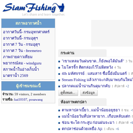
สภาพอากาศน้ำ
อากาศวันนี้- กรมอุทกศาสตร์
อากาศวันนี้- กรมอุตุฯ
อากาศ 7 วัน - กรมอุตุฯ
อากาศ 7 วัน - freemeteo
กระดาน
ภาพถ่ายดาวเทียม
"เขาแหลมวันฝนขาด...ก็ยังพอได้มันส์"
3 วัน
พยากรณ์ลม - windguru
ไมโครจิ้ก ติดกล่องไว้ไม่ผิดหวัง
4 วัน
สภาพน้ำในอ่างเก็บน้ำ
4lb มหัศจรรย์ : แสมสาร ชื่อนี้ยังมีมนตร์
1 สัปดาห์
มาตราน้ำ 2569
Stream Fishing แล้วเราจะกลับมาพบกันใหม่
ผู้เข้าชมขณะนี้
ปลากดแม่น้ำน่านกินดุมากคับ
1 สัปดาห์
+2
ดูทั้งหมด...
ส่งข้อมูล
จำนวน:
59 visitors, 2 members
รายชื่อ:
kai10107
,
posawang
ห้องภาพตกปลา
ตามหาปลาเบี้ยว...แม่น้ำน้อยอยุธยา
8 ชม.
+
แม่น้ำน้อยวันที่ปลาหายาก...เกือบหลับแต่ก
8 
ช่อน ชะโด กระสูบ ก่อนฝนจะมา
1 สัปดาห์
+
ตกปลาช่อนด้วยเหยื่อ Aji
1 เดือน
+6