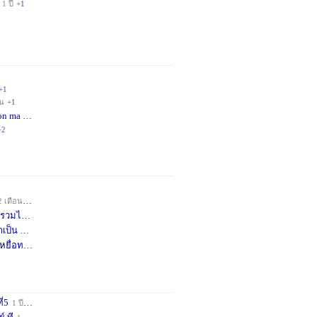
1 ปี
+1
+1
อน
+1
on ma
4 เดือน
+2
+2
2 เดือน
+1
วมได้
7 เดือน
+3
าเป็น
8 เดือน
+4
หยื่อท
9 เดือน
+1
ี่5
1 ปี
+1