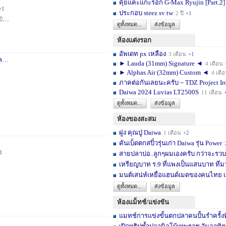
คุ้ยแคะแกะรอก G-Max Ryujin [Part.2]
+1
ประกอบ steez sv tw
2 ปี
+1
ปี
+1
ดูทั้งหมด...
ส่งข้อมูล
ห้องแต่งรอก
อัพเดท px เหลือง
3 เดือน
+1
า
3 สัปดาห์
+1
► Lauda (31mm) Signature ◄
4 เดือน
► Alphas Air (32mm) Custom ◄
4 เดื
ภาคต่อกันเลยนะครับ ~ TDZ Project Ir
Daiwa 2024 Luvias LT2500S
11 เดือน
ดูทั้งหมด...
ส่งข้อมูล
ห้องของสะสม
ฝูง คุณปู่ Daiwa
1 เดือน
+2
คันเบ็ดตกสปิ๋วรุ่นเก่า Daiwa รุ่น Power
1
สายปลาบ่อ..ลูกๆผมเองครับ กว่าจะรวบร
เหรียญบาท ร.9 ที่แพงเป็นแสนบาท ที่ม
มนต์เสน่ห์เหยื่อแฮนด์เมดของคนไทย เ
ดูทั้งหมด...
ส่งข้อมูล
ห้องแม็ทช์/แข่งขัน
แมทช์การแข่งขั้นตกปลาคนปั้นรำครั้งท