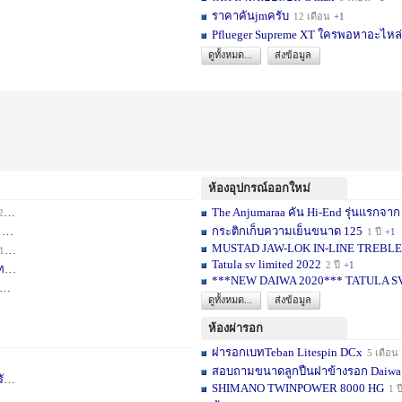
ราคาคันjmครับ
12 เดือน
+1
Pflueger Supreme XT ใครพอหาอะไหล่ห
ดูทั้งหมด...
ส่งข้อมูล
ห้องอุปกรณ์ออกใหม่
The Anjumaraa คัน Hi-End รุ่นแรกจาก
เดือน
+2
กระติกเก็บความเย็นขนาด 125
อน
+1
1 ปี
+1
MUSTAD JAW-LOK IN-LINE TREBLE HOOK
1 เดือน
+1
Tatula sv limited 2022
2 ปี
+1
ท
1 ปี
+1
***NEW DAIWA 2020*** TATULA S
+1
ดูทั้งหมด...
ส่งข้อมูล
ห้องผ่ารอก
ผ่ารอกเบทTeban Litespin DCx
5 เดือน
สอบถามขนาดลูกปืนฝาข้างรอก Daiwa
เ
1 ปี
+1
SHIMANO TWINPOWER 8000 HG
1 ป