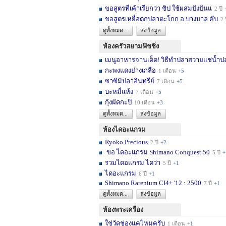
ขอสูตรที่เค้าเรียกว่า ชิป ใช้ผสมปังปั่นแ
2 ปี
ขอสูตรเหยื่อตกปลาตะโกก อ.บางบาล คับ
2 
ดูทั้งหมด...
ส่งข้อมูล
ห้องครัวสยามฟิชชิ่ง
เมนูอาหารจานเด็ด! วิธีทำปลาสวายแช่น้ำปล
กะพงแดงย่างเกลือ
1 เดือน
+5
ซาซิมิปลาอินทรีย์
7 เดือน
+5
บะหมี่แห้ง
7 เดือน
+5
กุ้งผัดกะปิ
10 เดือน
+3
ดูทั้งหมด...
ส่งข้อมูล
ห้องไดอะแกรม
Ryoko Precious
2 ปี
+2
ขอ ไดอะแกรม Shimano Conquest 50
5 ปี
+
รวมไดอแกรม ไดว่า
5 ปี
+1
ไดอะแกรม
6 ปี
+1
Shimano Rarenium CI4+ '12 : 2500
7 ปี
+1
ดูทั้งหมด...
ส่งข้อมูล
ห้องพระเครื่อง
ใช่วัดช่องแคไหมครับ
1 เดือน
+1