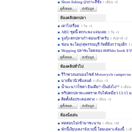
Shore fishing @เกาะสีชัง
1 เดือน
+5
ดูทั้งหมด...
ส่งข้อมูล
ห้องคลิปตกปลา
เดาไปเรื่อย
3 วัน
+1
ABU ชุดนี้ ตกกะพง แจ่มเลย
3 วัน
+1
จูงกุ้ง ตกปลาเก๋า ตอนเช้าครับ
1 สัปดาห์
+2
ช่อน ชะโด@สุพรรณบุรี กัดดียิ่งกว่ายุงอีก
3 สัปด
Skipping ปลาชะโดคลอง เทสSike hook จากL
ดูทั้งหมด...
ส่งข้อมูล
ห้องคลิปทั่วไป
รีวิวพ่วงนอนมอไซค์ Motorcycle camper tra
มาเที่ยวนิวซีแลนด์
4 เดือน
+3
น้ำมะนาวโซดา อินเดีย!! เป็นยังไง??
6 เดือน
ทริปตกปลาทะเลตราด กับไต๋เหมี่ยว 13-15 มก
ติดตั้งล้อประคองพ่วง
6 เดือน
+3
ดูทั้งหมด...
ส่งข้อมูล
ห้องนั่งเล่น
ทดสอบไม่เข้ามาซะนาน
1 เดือน
+10
พักนี้เงียบเหงาจังเวปนี้ โดยเฉพาะห้องนี้
2 เดือน