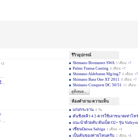
รีวิวอุปกรณ์
Shimano Biomaster SWA
3 เดือน
+7
+2
Palms Transa Casting
6 เดือน
+7
Shimano Aldebaran Mg/mg7
6 เดือน
+7
+5
Shimano Bass One XT 2011
8 เดือน
+7
ใ
1 สัปดาห์
Shimano Conquest DC 50/51
11 เดือน
ดูทั้งหมด...
ห้องคำถาม/ความเห็น
แก่งกระจาน
4 วัน
9
คันชิงหลิว 4.5 ควรใช้เลาขนาดเท่าไหร
ชม.
+11
แนะนำด้วยคับ คันเบ็ด O2+ รุ่น Valkyrie
6
เซียนDaiwa Saltiga
1 เดือน
+1
เป็นคันของค่ายไหนครับ
2 เดือน
+1