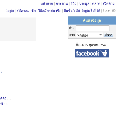
หน้าแรก
|
กระดาน
|
รีวิว
|
ประมูล
|
ตลาด
|
เปิดท้าย
login
|
สมัครสมาชิก
|
วิธีสมัครสมาชิก
|
ลืมชื่อ/รหัส
|
login ไม่ได้?
|
8 ส.ค. 69
ค้นหาข้อมูล
ค้น
จาก
ตั้งแต่ 15 ตุลาคม 2543
+7
่ดีคร
1 เดือน
+1
กั
1 เดือน
+1