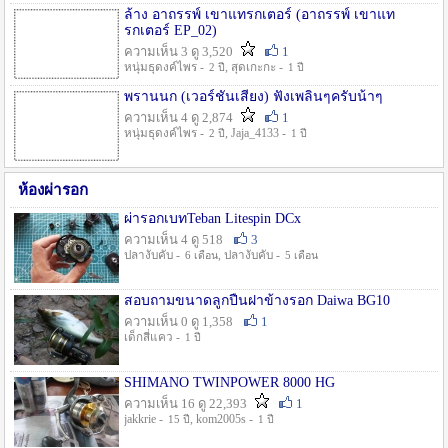
ล้าง อาถรรพ์ เขาแทรกเตอร์ (อาถรรพ์ เขาแท
รกเตอร์ EP_02)
ความเห็น 3 ดู 3,520
1
หนุ่มธุดงค์ไพร -
, สุดเกะกะ -
2 ปี
1 ปี
พรานนก (เวอร์ชั่นเสียง) ฟังเพลินๆครับน้าๆ
ความเห็น 4 ดู 2,874
1
หนุ่มธุดงค์ไพร -
, Jaja_4133 -
2 ปี
1 ปี
ห้องผ่ารอก
ผ่ารอกเบทTeban Litespin DCx
ความเห็น 4 ดู 518
3
ปลางับคับ -
, ปลางับคับ -
6 เดือน
5 เดือน
สอบถามขนาดลูกปืนฝาข้างรอก Daiwa BG10
ความเห็น 0 ดู 1,358
1
เด็กสี่แคว -
1 ปี
SHIMANO TWINPOWER 8000 HG
ความเห็น 16 ดู 22,393
1
jakkrie -
, kom2005s -
15 ปี
1 ปี