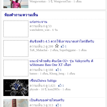
Wongwoottun -
, WongwootTun -
5 ปี
1 เดือน
ห้องคำถาม/ความเห็น
แก่งกระจาน
ความเห็น 0 ดู 53
wanchalerm_wan -
6 วัน
คันชิงหลิว 4.5 ควรใช้เลาขนาดเท่าไหร่ดีครับ
ความเห็น 2 ดู 299
1
TuK_Mahachai -
, Superbiggame -
2 เดือน
1 เดือน
แนะนำด้วยคับ คันเบ็ด O2+ รุ่น Valkyrieกับ คั
นShimano Bass One XT เลือก
ความเห็น 1 ดู 188
1
bamoo -
, Khong_beng -
1 เดือน
1 เดือน
เซียนDaiwa Saltiga
ความเห็น 6 ดู 1,621
1
physale -
, kom2005s -
10 ปี
1 เดือน
เป็นคันของค่ายไหนครับ
ความเห็น 3 ดู 313
1