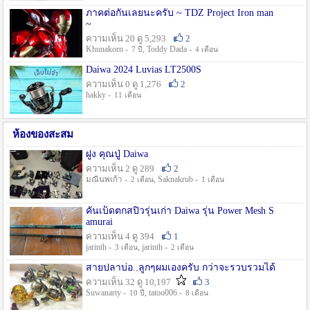
ภาคต่อกันเลยนะครับ ~ TDZ Project Iron man
~
ความเห็น 20 ดู 5,293
2
Khunakorn -
, Toddy Dada -
7 ปี
4 เดือน
Daiwa 2024 Luvias LT2500S
ความเห็น 0 ดู 1,276
2
hakky -
11 เดือน
ห้องของสะสม
ฝูง คุณปู่ Daiwa
ความเห็น 2 ดู 289
2
มณีนพเก้า -
, Saknakrub -
2 เดือน
1 เดือน
คันเบ็ดตกสปิ๋วรุ่นเก่า Daiwa รุ่น Power Mesh S
amurai
ความเห็น 4 ดู 394
1
jarinth -
, jarinth -
3 เดือน
2 เดือน
สายปลาบ่อ..ลูกๆผมเองครับ กว่าจะรวบรวมได้
ความเห็น 32 ดู 10,197
3
Suwanarty -
, tatoo006 -
10 ปี
8 เดือน