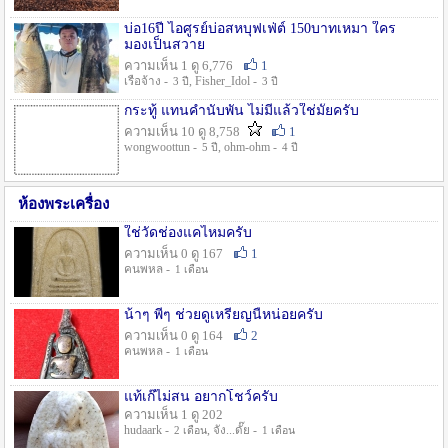
บ่อ16ปี ไอศูรย์บ่อสหบุฟเฟ่ต์ 150บาทเหมา ใคร
มองเป็นสวาย
ความเห็น 1 ดู 6,776
1
เรือจ้าง -
, Fisher_Idol -
3 ปี
3 ปี
กระทู้ แทนคำนับพัน ไม่มีแล้วใช่มั๊ยครับ
ความเห็น 10 ดู 8,758
1
wongwoottun -
, ohm-ohm -
5 ปี
4 ปี
ห้องพระเครื่อง
ใช่วัดช่องแคไหมครับ
ความเห็น 0 ดู 167
1
คนพหล -
1 เดือน
น้าๆ พี่ๆ ช่วยดูเหรียญนี้หน่อยครับ
ความเห็น 0 ดู 164
2
คนพหล -
1 เดือน
แท้เก๊ไม่สน อยากโชว์ครับ
ความเห็น 1 ดู 202
hudaark -
, จัง...ดั๊ย -
2 เดือน
1 เดือน