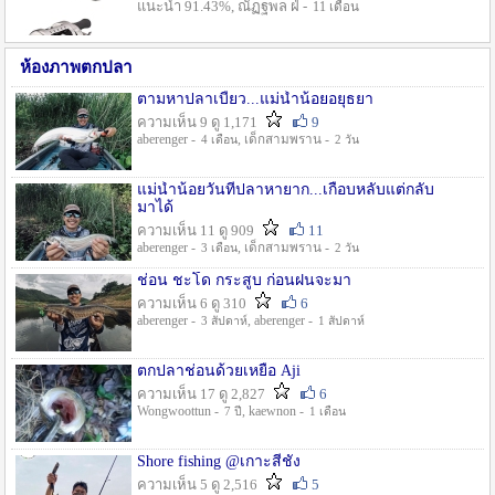
แนะนำ 91.43%, ณัฏฐพล ฝ่ -
11 เดือน
ห้องภาพตกปลา
ตามหาปลาเบี้ยว...แม่น้ำน้อยอยุธยา
ความเห็น 9 ดู 1,171
9
aberenger -
, เด็กสามพราน -
4 เดือน
2 วัน
แม่น้ำน้อยวันที่ปลาหายาก...เกือบหลับแต่กลับ
มาได้
ความเห็น 11 ดู 909
11
aberenger -
, เด็กสามพราน -
3 เดือน
2 วัน
ช่อน ชะโด กระสูบ ก่อนฝนจะมา
ความเห็น 6 ดู 310
6
aberenger -
, aberenger -
3 สัปดาห์
1 สัปดาห์
ตกปลาช่อนด้วยเหยื่อ Aji
ความเห็น 17 ดู 2,827
6
Wongwoottun -
, kaewnon -
7 ปี
1 เดือน
Shore fishing @เกาะสีชัง
ความเห็น 5 ดู 2,516
5