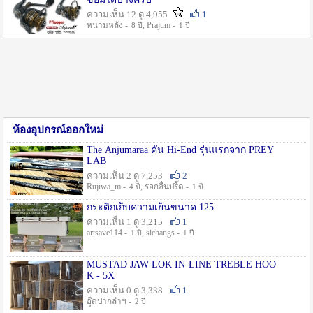
ความเห็น 12 ดู 4,955
1
หนามหลัง -
, Prajum -
8 ปี
1 ปี
ห้องอุปกรณ์ออกใหม่
The Anjumaraa คัน Hi-End รุ่นแรกจาก PREY
LAB
ความเห็น 2 ดู 7,253
2
Rujiwa_m -
, รอกลื่นปรื๊ด -
4 ปี
1 ปี
กระติกเก็บความเย็นขนาด 125
ความเห็น 1 ดู 3,215
1
artsave114 -
, sichangs -
1 ปี
1 ปี
MUSTAD JAW-LOK IN-LINE TREBLE HOO
K - 5X
ความเห็น 0 ดู 3,338
1
อู๊ดปากลำฯ -
2 ปี