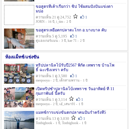
ขอสูตรที่เค้าเรียกว่า ชิป ใช้ผสมปังปั่นแข่งตา
มบ่อ
ความเห็น 21 ดู 24,752
1
JORN -
, i_tim -
16 ปี
2 ปี
ขอสูตรเหยื่อตกปลาตะโกก อ.บางบาล คับ
ความเห็น 5 ดู 5,195
1
ตู่แฮงเกอร์แมน -
, kae 71 -
3 ปี
2 ปี
ห้องแม็ทช์/แข่งขัน
ทริปปลานิลโบ้รับปี2567 พิกัด เทพราช บ้านโพ
ธิ์ ฉะเชิงเทรา ครับ
ความเห็น 1 ดู 3,580
1
meepooya -
, เด็กสามพราน -
2 ปี
1 ปี
เปิดทริปซ้ำปลานิลโบ้เทพราช วันอาทิตย์ ที่ 11
กุมภาพันธ์ นี้ครับ
ความเห็น 1 ดู 3,114
1
meepooya -
, เอ๋_เสนา91 -
2 ปี
1 ปี
แมทช์การแข่งขั้นตกปลาคนปั้นรำครั้งที่5
ความเห็น 13 ดู 3,030
1
Tonbighook -
, Tonbighook -
1 ปี
1 ปี