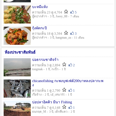
บะหมี่แห้ง
ความเห็น 23 ดู 4,704
5
อู๊ดปากลำฯ -
, Joeey_88 -
3 ปี
7 เดือน
กุ้งผัดกะปิ
ความเห็น 18 ดู 3,594
3
อู๊ดปากลำฯ -
, hangman_za -
3 ปี
11 เดือน
ห้องประชาสัมพันธ์
บ่อธรรมชาติจร้า
ความเห็น 3 ดู 2,894
2
tongmak -
, กะปิ๋ว -
1 ปี
1 ปี
chicanofishing กะพงบุฟเฟ่ต์200บาทลงปลากะพ
ง
ความเห็น 1 ดู 2,790
1
เรือจ้าง -
, เอ๋_เสนา91 -
2 ปี
1 ปี
บ่อปลาอิคคิว มีนา Fishing
ความเห็น 7 ดู 6,148
1
ธนกฤต_M -
, เด็กสี่แคว -
3 ปี
2 ปี