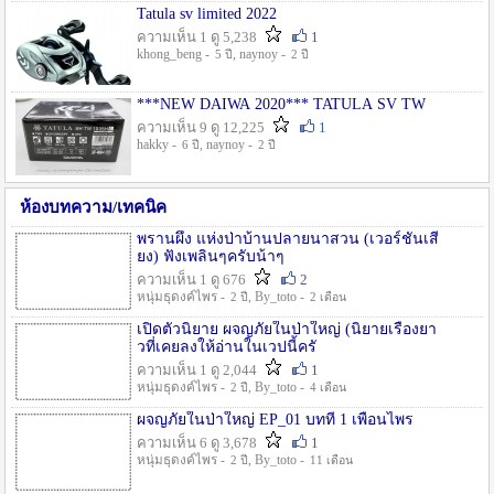
Tatula sv limited 2022
ความเห็น 1 ดู 5,238
1
khong_beng -
, naynoy -
5 ปี
2 ปี
***NEW DAIWA 2020*** TATULA SV TW
ความเห็น 9 ดู 12,225
1
hakky -
, naynoy -
6 ปี
2 ปี
ห้องบทความ/เทคนิค
พรานผึ้ง แห่งป่าบ้านปลายนาสวน (เวอร์ชั่นเสี
ยง) ฟังเพลินๆครับน้าๆ
ความเห็น 1 ดู 676
2
หนุ่มธุดงค์ไพร -
, By_toto -
2 ปี
2 เดือน
เปิดตัวนิยาย ผจญภัยในป่าใหญ่ (นิยายเรื่องยา
วที่เคยลงให้อ่านในเวปนี้ครั
ความเห็น 1 ดู 2,044
1
หนุ่มธุดงค์ไพร -
, By_toto -
2 ปี
4 เดือน
ผจญภัยในป่าใหญ่ EP_01 บทที่ 1 เพื่อนไพร
ความเห็น 6 ดู 3,678
1
หนุ่มธุดงค์ไพร -
, By_toto -
2 ปี
11 เดือน