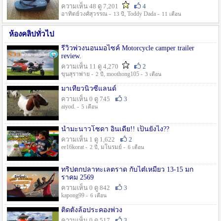
ความเห็น 48 ดู 7,201
4
อาทิตย์วงศ์สุวรรณ -
, Toddy Dada -
13 ปี
11 เดือน
ห้องคลิปทั่วไป
รีวิวพ่วงนอนมอไซค์ Motorcycle camper trailer
review.
ความเห็น 11 ดู 4,270
2
ขุนสุราพ่าย -
, moothong105 -
2 ปี
3 เดือน
มาเที่ยวนิวซีแลนด์
ความเห็น 0 ดู 745
3
aiyod. -
5 เดือน
น้ำมะนาวโซดา อินเดีย!! เป็นยังไง??
ความเห็น 1 ดู 1,622
2
ee16korat -
, มโนรมย์ -
2 ปี
6 เดือน
ทริปตกปลาทะเลตราด กับไต๋เหมี่ยว 13-15 มก
ราคม 2569
ความเห็น 0 ดู 842
3
kapong99 -
6 เดือน
ติดตั้งล้อประคองพ่วง
ความเห็น 0 ดู 517
3