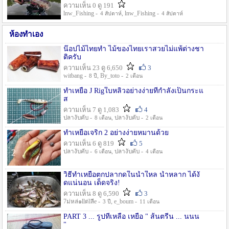
ความเห็น 0 ดู 191
lnw_Fishing -
, lnw_Fishing -
4 สัปดาห์
4 สัปดาห์
ห้องทำเอง
น๊อปไม้ไทยทำ ไม้ของไทยเราสวยไม่แพ้ต่างชา
ติครับ
ความเห็น 23 ดู 6,650
3
witbang -
, By_toto -
8 ปี
2 เดือน
ทำเหยื่อ J Rigใบหลิวอย่างง่ายที่กำลังเป็นกระแ
ส
ความเห็น 7 ดู 1,083
4
ปลางับคับ -
, ปลางับคับ -
8 เดือน
2 เดือน
ทำเหยื่อเจริก 2 อย่างง่ายหมานด้วย
ความเห็น 6 ดู 819
5
ปลางับคับ -
, ปลางับคับ -
6 เดือน
4 เดือน
วิธีทำเหยื่อตกปลากดในน้ำใหล น้ำหลาก ได้งั
ดแน่นอน เด็ดจริง!
ความเห็น 8 ดู 6,590
3
7ม่หล่๑llต่lลีe -
, e_boum -
3 ปี
11 เดือน
PART 3 ... รูปที่เหลือ เหยื่อ " ส้นตรีน ... นนน
"