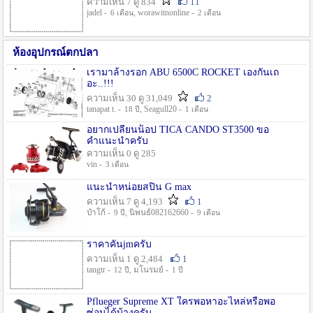
ความเห็น 7 ดู 834
11
jadel -
, worawitnonline -
6 เดือน
2 เดือน
ห้องอุปกรณ์ตกปลา
เรามาล้างรอก ABU 6500C ROCKET เองกันเถ
อะ..!!!
ความเห็น 30 ดู 31,049
2
tanapat t. -
, Seagull20 -
18 ปี
1 เดือน
อยากเปลี่ยนน็อป TICA CANDO ST3500 ขอ
คำแนะนำครับ
ความเห็น 0 ดู 285
vin -
3 เดือน
แนะนำหน่อยสปิน G max
ความเห็น 7 ดู 4,193
1
ป๋าโก้ -
, นิพนธ์082162660 -
9 ปี
9 เดือน
ราคาคันjmครับ
ความเห็น 1 ดู 2,484
1
tangtr -
, มโนรมย์ -
12 ปี
1 ปี
Pflueger Supreme XT ใครพอหาอะไหล่หรือพอ
ซ่อมได้บ้างครับ