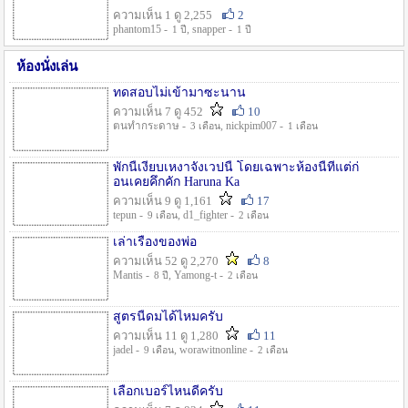
ความเห็น 1 ดู 2,255
2
phantom15 -
, snapper -
1 ปี
1 ปี
ห้องนั่งเล่น
ทดสอบไม่เข้ามาซะนาน
ความเห็น 7 ดู 452
10
ตนทำกระดาษ -
, nickpim007 -
3 เดือน
1 เดือน
พักนี้เงียบเหงาจังเวปนี้ โดยเฉพาะห้องนี้ที่แต่ก่
อนเคยคึกคัก Haruna Ka
ความเห็น 9 ดู 1,161
17
tepun -
, d1_fighter -
9 เดือน
2 เดือน
เล่าเรื่องของพ่อ
ความเห็น 52 ดู 2,270
8
Mantis -
, Yamong-t -
8 ปี
2 เดือน
สูตรนี้ดมได้ไหมครับ
ความเห็น 11 ดู 1,280
11
jadel -
, worawitnonline -
9 เดือน
2 เดือน
เลือกเบอร์ไหนดีครับ