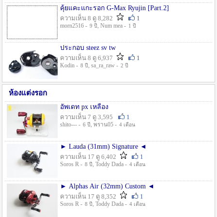
คุ้ยแคะแกะรอก G-Max Ryujin [Part.2]
ความเห็น 8 ดู 8,282
1
morn2516 -
, Num mea -
9 ปี
1 ปี
ประกอบ steez sv tw
ความเห็น 8 ดู 6,937
1
Kodin -
, sa_ra_raw -
8 ปี
2 ปี
ห้องแต่งรอก
อัพเดท px เหลือง
ความเห็น 7 ดู 3,595
1
shito--- -
, พราน05 -
6 ปี
4 เดือน
► Lauda (31mm) Signature ◄
ความเห็น 17 ดู 6,402
1
Soros R -
, Toddy Dada -
8 ปี
4 เดือน
► Alphas Air (32mm) Custom ◄
ความเห็น 17 ดู 8,352
1
Soros R -
, Toddy Dada -
8 ปี
4 เดือน