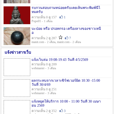
รบกวนสอบถามหน่อยครับเคยเห็นพระพิมพ์นี้ไ
หมครับ
ความเห็น 0 ดู 157
1
Popo01 -
1 เดือน
บะป่อย หรือ ปรอทกรอ เครื่องลางของชาวเหนื
อ
ความเห็น 2 ดู 287
7
manit.com -
, manit.com -
2 เดือน
2 เดือน
แจ้งข่าวสารเว็บ
แจ้งเว็บล่ม 19:08-19:43 วันที่ 4/5/2569
ความเห็น 0 ดู 209
webmaster -
3 เดือน
ผลกระทบจากเวลาเซิร์ฟเวอร์ผิด 10:30 -15:00
วันที่ 30/4/69
ความเห็น 0 ดู 251
webmaster -
3 เดือน
แจ้งหยุดให้บริการ 10:00 - 11:00 วันที่ 30 เมษา
ยน 2569
ความเห็น 2 ดู 352
3