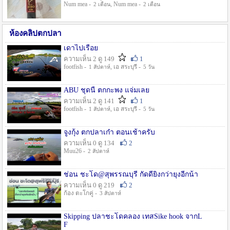
Num mea -
, Num mea -
2 เดือน
2 เดือน
ห้องคลิปตกปลา
เดาไปเรื่อย
ความเห็น 2 ดู 149
1
footfish -
, เอ สระบุรี -
1 สัปดาห์
5 วัน
ABU ชุดนี้ ตกกะพง แจ่มเลย
ความเห็น 2 ดู 141
1
footfish -
, เอ สระบุรี -
1 สัปดาห์
5 วัน
จูงกุ้ง ตกปลาเก๋า ตอนเช้าครับ
ความเห็น 0 ดู 134
2
Muu26 -
2 สัปดาห์
ช่อน ชะโด@สุพรรณบุรี กัดดียิ่งกว่ายุงอีกน้า
ความเห็น 0 ดู 219
2
ก้อง ตะโกคู่ -
3 สัปดาห์
Skipping ปลาชะโดคลอง เทสSike hook จากL
F