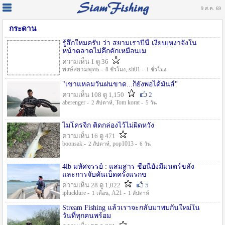
9 ส.ค. 69
กระดาน
รู้สึกใหมครับ ว่า สยามเราปีนี้ เงียบเหงาจังใน
หน้าตลาดไม่คึกคักเหมือนเม
ความเห็น 1 ดู 36
พงษ์สยามพุทธ -
, slt01 -
8 ชั่วโมง
1 ชั่วโมง
"เขาแหลมวันฝนขาด...ก็ยังพอได้มันส์"
ความเห็น 108 ดู 1,150
2
aberenger -
, Tom korat -
2 สัปดาห์
5 วัน
ไมโครจิ้ก ติดกล่องไว้ไม่ผิดหวัง
ความเห็น 16 ดู 471
boonsak -
, pop1013 -
2 สัปดาห์
6 วัน
4lb มหัศจรรย์ : แสมสาร ชื่อนี้ยังมีมนตร์ขลัง
และการจับคันเบ็ดครั้งแรกข
ความเห็น 28 ดู 1,022
5
iplucklure -
, A21 -
1 เดือน
1 สัปดาห์
Stream Fishing แล้วเราจะกลับมาพบกันใหม่ใน
วันที่ทุกคนพร้อม