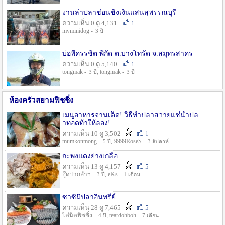
งานล่าปลาช่อนชิงเงินแสนสุพรรณบุรี
ความเห็น 0 ดู 4,131
1
myminidog -
3 ปี
บ่อพี่ครรชิต พิกัด ต.บางโทรัด จ.สมุทรสาคร
ความเห็น 0 ดู 5,140
1
tongmak -
, tongmak -
3 ปี
3 ปี
ห้องครัวสยามฟิชชิ่ง
เมนูอาหารจานเด็ด! วิธีทำปลาสวายแช่น้ำปล
าทอดท้าให้ลอง!
ความเห็น 10 ดู 3,502
1
mumkonmong -
, 9999RoseS -
5 ปี
3 สัปดาห์
กะพงแดงย่างเกลือ
ความเห็น 13 ดู 4,157
5
อู๊ดปากลำฯ -
, eKs -
3 ปี
1 เดือน
ซาซิมิปลาอินทรีย์
ความเห็น 28 ดู 7,465
5
ไต๋นิตฟิชชิ่ง -
, teardohboh -
4 ปี
7 เดือน