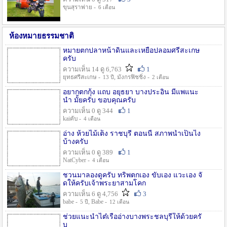
ขุนสุราพ่าย -
6 เดือน
ห้องหมายธรรมชาติ
หมายตกปลาหน้าดินและเหยื่อปลอมศรีสะเกษ
ครับ
ความเห็น 14 ดู 6,763
1
ยุทธศรีสะเกษ -
, มังกรฟิชชิ่ง -
13 ปี
2 เดือน
อยากตกกุ้ง แถบ อยุธยา บางประอิน มีแพแนะ
นำ มั้ยครับ ขอบคุณครับ
ความเห็น 0 ดู 344
1
kaiคับ -
4 เดือน
อ่าง ห้วยไม้เต็ง ราชบุรี ตอนนี้ สภาพน้ำเป็นไง
บ้างครับ
ความเห็น 0 ดู 389
1
NatCyber -
4 เดือน
ชวนมาลองดูครับ ทริพตกเอง ขับเอง แวะเอง จั
ดให้ครับเจ้าพระยาสามโคก
ความเห็น 6 ดู 4,756
3
babe -
, Babe -
5 ปี
12 เดือน
ช่วยแนะนำไต๋เรืออ่างบางพระชลบุรีให้ด้วยครั
บ