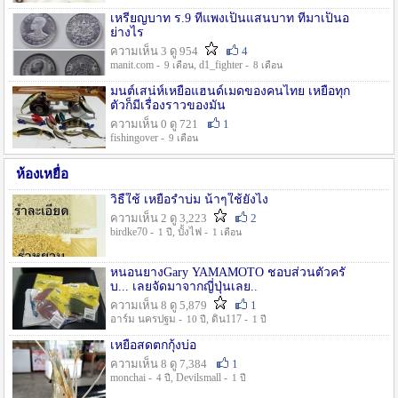
เหรียญบาท ร.9 ที่แพงเป็นแสนบาท ที่มาเป็นอ
ย่างไร
ความเห็น 3 ดู 954
4
manit.com -
, d1_fighter -
9 เดือน
8 เดือน
มนต์เสน่ห์เหยื่อแฮนด์เมดของคนไทย เหยื่อทุก
ตัวก็มีเรื่องราวของมัน
ความเห็น 0 ดู 721
1
fishingover -
9 เดือน
ห้องเหยื่อ
วิธืใช้ เหยื่อรำบ่ม น้าๆใช้ยังไง
ความเห็น 2 ดู 3,223
2
birdke70 -
, บั้งไฟ -
1 ปี
1 เดือน
หนอนยางGary YAMAMOTO ชอบส่วนตัวครั
บ... เลยจัดมาจากญี่ปุ่นเลย..
ความเห็น 8 ดู 5,879
1
อาร์ม นครปฐม -
, ดิน117 -
10 ปี
1 ปี
เหยื่อสดตกกุ้งบ่อ
ความเห็น 8 ดู 7,384
1
monchai -
, Devilsmall -
4 ปี
1 ปี