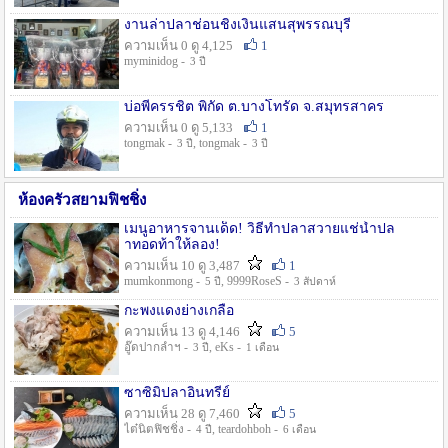
งานล่าปลาช่อนชิงเงินแสนสุพรรณบุรี
ความเห็น 0 ดู 4,125
1
myminidog -
3 ปี
บ่อพี่ครรชิต พิกัด ต.บางโทรัด จ.สมุทรสาคร
ความเห็น 0 ดู 5,133
1
tongmak -
, tongmak -
3 ปี
3 ปี
ห้องครัวสยามฟิชชิ่ง
เมนูอาหารจานเด็ด! วิธีทำปลาสวายแช่น้ำปล
าทอดท้าให้ลอง!
ความเห็น 10 ดู 3,487
1
mumkonmong -
, 9999RoseS -
5 ปี
3 สัปดาห์
กะพงแดงย่างเกลือ
ความเห็น 13 ดู 4,146
5
อู๊ดปากลำฯ -
, eKs -
3 ปี
1 เดือน
ซาซิมิปลาอินทรีย์
ความเห็น 28 ดู 7,460
5
ไต๋นิตฟิชชิ่ง -
, teardohboh -
4 ปี
6 เดือน