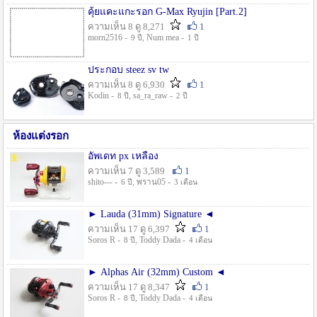
คุ้ยแคะแกะรอก G-Max Ryujin [Part.2]
ความเห็น 8 ดู 8,271
1
morn2516 -
, Num mea -
9 ปี
1 ปี
ประกอบ steez sv tw
ความเห็น 8 ดู 6,930
1
Kodin -
, sa_ra_raw -
8 ปี
2 ปี
ห้องแต่งรอก
อัพเดท px เหลือง
ความเห็น 7 ดู 3,589
1
shito--- -
, พราน05 -
6 ปี
3 เดือน
► Lauda (31mm) Signature ◄
ความเห็น 17 ดู 6,397
1
Soros R -
, Toddy Dada -
8 ปี
4 เดือน
► Alphas Air (32mm) Custom ◄
ความเห็น 17 ดู 8,347
1
Soros R -
, Toddy Dada -
8 ปี
4 เดือน