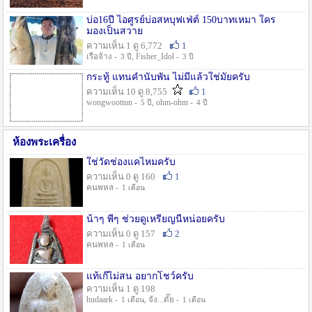
บ่อ16ปี ไอศูรย์บ่อสหบุฟเฟ่ต์ 150บาทเหมา ใคร
มองเป็นสวาย
ความเห็น 1 ดู 6,772
1
เรือจ้าง -
, Fisher_Idol -
3 ปี
3 ปี
กระทู้ แทนคำนับพัน ไม่มีแล้วใช่มั๊ยครับ
ความเห็น 10 ดู 8,755
1
wongwoottun -
, ohm-ohm -
5 ปี
4 ปี
ห้องพระเครื่อง
ใช่วัดช่องแคไหมครับ
ความเห็น 0 ดู 160
1
คนพหล -
1 เดือน
น้าๆ พี่ๆ ช่วยดูเหรียญนี้หน่อยครับ
ความเห็น 0 ดู 157
2
คนพหล -
1 เดือน
แท้เก๊ไม่สน อยากโชว์ครับ
ความเห็น 1 ดู 198
hudaark -
, จัง...ดั๊ย -
1 เดือน
1 เดือน