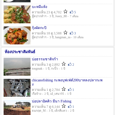
บะหมี่แห้ง
ความเห็น 23 ดู 4,702
5
อู๊ดปากลำฯ -
, Joeey_88 -
3 ปี
7 เดือน
กุ้งผัดกะปิ
ความเห็น 18 ดู 3,588
3
อู๊ดปากลำฯ -
, hangman_za -
3 ปี
10 เดือน
ห้องประชาสัมพันธ์
บ่อธรรมชาติจร้า
ความเห็น 3 ดู 2,892
2
tongmak -
, กะปิ๋ว -
1 ปี
1 ปี
chicanofishing กะพงบุฟเฟ่ต์200บาทลงปลากะพ
ง
ความเห็น 1 ดู 2,784
1
เรือจ้าง -
, เอ๋_เสนา91 -
2 ปี
1 ปี
บ่อปลาอิคคิว มีนา Fishing
ความเห็น 7 ดู 6,144
1
ธนกฤต_M -
, เด็กสี่แคว -
3 ปี
2 ปี