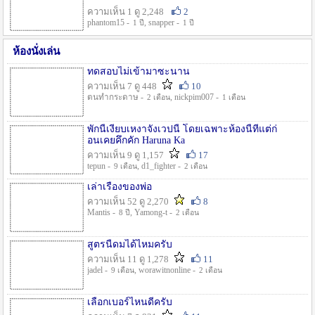
ความเห็น 1 ดู 2,248
2
phantom15 -
, snapper -
1 ปี
1 ปี
ห้องนั่งเล่น
ทดสอบไม่เข้ามาซะนาน
ความเห็น 7 ดู 448
10
ตนทำกระดาษ -
, nickpim007 -
2 เดือน
1 เดือน
พักนี้เงียบเหงาจังเวปนี้ โดยเฉพาะห้องนี้ที่แต่ก่
อนเคยคึกคัก Haruna Ka
ความเห็น 9 ดู 1,157
17
tepun -
, d1_fighter -
9 เดือน
2 เดือน
เล่าเรื่องของพ่อ
ความเห็น 52 ดู 2,270
8
Mantis -
, Yamong-t -
8 ปี
2 เดือน
สูตรนี้ดมได้ไหมครับ
ความเห็น 11 ดู 1,278
11
jadel -
, worawitnonline -
9 เดือน
2 เดือน
เลือกเบอร์ไหนดีครับ