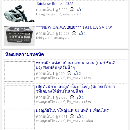
Tatula sv limited 2022
ความเห็น 1 ดู 5,229
1
khong_beng -
, naynoy -
5 ปี
2 ปี
***NEW DAIWA 2020*** TATULA SV TW
ความเห็น 9 ดู 12,223
1
hakky -
, naynoy -
6 ปี
2 ปี
ห้องบทความ/เทคนิค
พรานผึ้ง แห่งป่าบ้านปลายนาสวน (เวอร์ชั่นเสี
ยง) ฟังเพลินๆครับน้าๆ
ความเห็น 1 ดู 669
2
หนุ่มธุดงค์ไพร -
, By_toto -
2 ปี
2 เดือน
เปิดตัวนิยาย ผจญภัยในป่าใหญ่ (นิยายเรื่องยา
วที่เคยลงให้อ่านในเวปนี้ครั
ความเห็น 1 ดู 2,036
1
หนุ่มธุดงค์ไพร -
, By_toto -
2 ปี
4 เดือน
ผจญภัยในป่าใหญ่ EP_01 บทที่ 1 เพื่อนไพร
ความเห็น 6 ดู 3,671
1
หนุ่มธุดงค์ไพร -
, By_toto -
2 ปี
11 เดือน