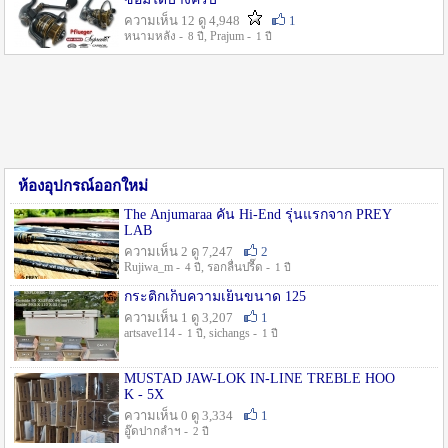
ความเห็น 12 ดู 4,948
1
หนามหลัง -
, Prajum -
8 ปี
1 ปี
ห้องอุปกรณ์ออกใหม่
The Anjumaraa คัน Hi-End รุ่นแรกจาก PREY
LAB
ความเห็น 2 ดู 7,247
2
Rujiwa_m -
, รอกลื่นปรื๊ด -
4 ปี
1 ปี
กระติกเก็บความเย็นขนาด 125
ความเห็น 1 ดู 3,207
1
artsave114 -
, sichangs -
1 ปี
1 ปี
MUSTAD JAW-LOK IN-LINE TREBLE HOO
K - 5X
ความเห็น 0 ดู 3,334
1
อู๊ดปากลำฯ -
2 ปี