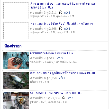
ล้าง อาถรรพ์ เขาแทรกเตอร์ (อาถรรพ์ เขาแท
รกเตอร์ EP_02)
ความเห็น 3 ดู 3,511
1
หนุ่มธุดงค์ไพร -
, สุดเกะกะ -
2 ปี
1 ปี
พรานนก (เวอร์ชั่นเสียง) ฟังเพลินๆครับน้าๆ
ความเห็น 4 ดู 2,868
1
หนุ่มธุดงค์ไพร -
, Jaja_4133 -
2 ปี
1 ปี
ห้องผ่ารอก
ผ่ารอกเบทTeban Litespin DCx
ความเห็น 4 ดู 512
3
ปลางับคับ -
, ปลางับคับ -
6 เดือน
5 เดือน
สอบถามขนาดลูกปืนฝาข้างรอก Daiwa BG10
ความเห็น 0 ดู 1,350
1
เด็กสี่แคว -
1 ปี
SHIMANO TWINPOWER 8000 HG
ความเห็น 16 ดู 22,386
1
jakkrie -
, kom2005s -
15 ปี
1 ปี