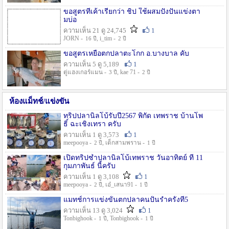
ขอสูตรที่เค้าเรียกว่า ชิป ใช้ผสมปังปั่นแข่งตา
มบ่อ
ความเห็น 21 ดู 24,745
1
JORN -
, i_tim -
16 ปี
2 ปี
ขอสูตรเหยื่อตกปลาตะโกก อ.บางบาล คับ
ความเห็น 5 ดู 5,189
1
ตู่แฮงเกอร์แมน -
, kae 71 -
3 ปี
2 ปี
ห้องแม็ทช์/แข่งขัน
ทริปปลานิลโบ้รับปี2567 พิกัด เทพราช บ้านโพ
ธิ์ ฉะเชิงเทรา ครับ
ความเห็น 1 ดู 3,573
1
meepooya -
, เด็กสามพราน -
2 ปี
1 ปี
เปิดทริปซ้ำปลานิลโบ้เทพราช วันอาทิตย์ ที่ 11
กุมภาพันธ์ นี้ครับ
ความเห็น 1 ดู 3,108
1
meepooya -
, เอ๋_เสนา91 -
2 ปี
1 ปี
แมทช์การแข่งขั้นตกปลาคนปั้นรำครั้งที่5
ความเห็น 13 ดู 3,024
1
Tonbighook -
, Tonbighook -
1 ปี
1 ปี