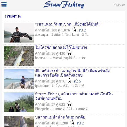
7 ส.ค. 69
กระดาน
"เขาแหลมวันฝนขาด...ก็ยังพอได้มันส์"
ความเห็น 108 ดู 1,076
2
aberenger -
, Tom korat -
2 สัปดาห์
2 วัน
ไมโครจิ้ก ติดกล่องไว้ไม่ผิดหวัง
ความเห็น 16 ดู 430
boonsak -
, pop1013 -
2 สัปดาห์
3 วัน
4lb มหัศจรรย์ : แสมสาร ชื่อนี้ยังมีมนตร์ขลัง
และการจับคันเบ็ดครั้งแรกข
ความเห็น 28 ดู 976
5
iplucklure -
, A21 -
1 เดือน
1 สัปดาห์
Stream Fishing แล้วเราจะกลับมาพบกันใหม่ใน
วันที่ทุกคนพร้อม
ความเห็น 57 ดู 625
Phonpicha -
, A21 -
2 สัปดาห์
1 สัปดาห์
ปลากดแม่น้ำน่านกินดุมากคับ
ความเห็น 48 ดู 1,280
2