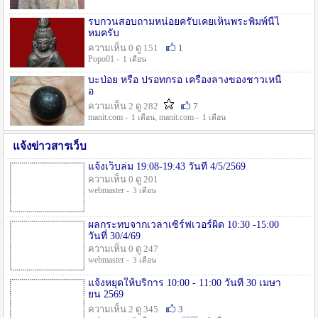
รบกวนสอบถามหน่อยครับเคยเห็นพระพิมพ์นี้ไ
หมครับ
ความเห็น 0 ดู 151
1
Popo01 -
1 เดือน
บะป่อย หรือ ปรอทกรอ เครื่องลางของชาวเหนื
อ
ความเห็น 2 ดู 282
7
manit.com -
, manit.com -
1 เดือน
1 เดือน
แจ้งข่าวสารเว็บ
แจ้งเว็บล่ม 19:08-19:43 วันที่ 4/5/2569
ความเห็น 0 ดู 201
webmaster -
3 เดือน
ผลกระทบจากเวลาเซิร์ฟเวอร์ผิด 10:30 -15:00
วันที่ 30/4/69
ความเห็น 0 ดู 247
webmaster -
3 เดือน
แจ้งหยุดให้บริการ 10:00 - 11:00 วันที่ 30 เมษา
ยน 2569
ความเห็น 2 ดู 345
3