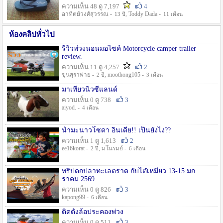
ความเห็น 48 ดู 7,197
4
อาทิตย์วงศ์สุวรรณ -
, Toddy Dada -
13 ปี
11 เดือน
ห้องคลิปทั่วไป
รีวิวพ่วงนอนมอไซค์ Motorcycle camper trailer
review.
ความเห็น 11 ดู 4,257
2
ขุนสุราพ่าย -
, moothong105 -
2 ปี
3 เดือน
มาเที่ยวนิวซีแลนด์
ความเห็น 0 ดู 738
3
aiyod. -
4 เดือน
น้ำมะนาวโซดา อินเดีย!! เป็นยังไง??
ความเห็น 1 ดู 1,613
2
ee16korat -
, มโนรมย์ -
2 ปี
6 เดือน
ทริปตกปลาทะเลตราด กับไต๋เหมี่ยว 13-15 มก
ราคม 2569
ความเห็น 0 ดู 826
3
kapong99 -
6 เดือน
ติดตั้งล้อประคองพ่วง
ความเห็น 0 ดู 511
3