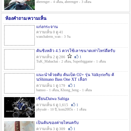
aberenger -
, aberenger -
4 เดือน
3 เดือน
ห้องคำถาม/ความเห็น
แก่งกระจาน
ความเห็น 0 ดู 41
wanchalerm_wan -
3 วัน
คันชิงหลิว 4.5 ควรใช้เลาขนาดเท่าไหร่ดีครับ
ความเห็น 2 ดู 286
1
TuK_Mahachai -
, Superbiggame -
2 เดือน
1 เดือน
แนะนำด้วยคับ คันเบ็ด O2+ รุ่น Valkyrieกับ คั
นShimano Bass One XT เลือก
ความเห็น 1 ดู 179
1
bamoo -
, Khong_beng -
1 เดือน
1 เดือน
เซียนDaiwa Saltiga
ความเห็น 6 ดู 1,615
1
physale -
, kom2005s -
10 ปี
1 เดือน
เป็นคันของค่ายไหนครับ
ความเห็น 3 ดู 309
1