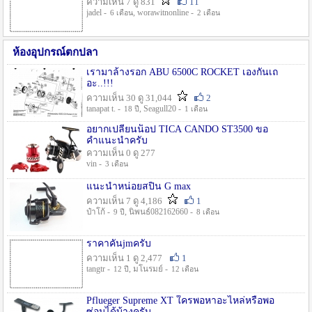
ความเห็น 7 ดู 831
11
jadel -
, worawitnonline -
6 เดือน
2 เดือน
ห้องอุปกรณ์ตกปลา
เรามาล้างรอก ABU 6500C ROCKET เองกันเถ
อะ..!!!
ความเห็น 30 ดู 31,044
2
tanapat t. -
, Seagull20 -
18 ปี
1 เดือน
อยากเปลี่ยนน็อป TICA CANDO ST3500 ขอ
คำแนะนำครับ
ความเห็น 0 ดู 277
vin -
3 เดือน
แนะนำหน่อยสปิน G max
ความเห็น 7 ดู 4,186
1
ป๋าโก้ -
, นิพนธ์082162660 -
9 ปี
8 เดือน
ราคาคันjmครับ
ความเห็น 1 ดู 2,477
1
tangtr -
, มโนรมย์ -
12 ปี
12 เดือน
Pflueger Supreme XT ใครพอหาอะไหล่หรือพอ
ซ่อมได้บ้างครับ