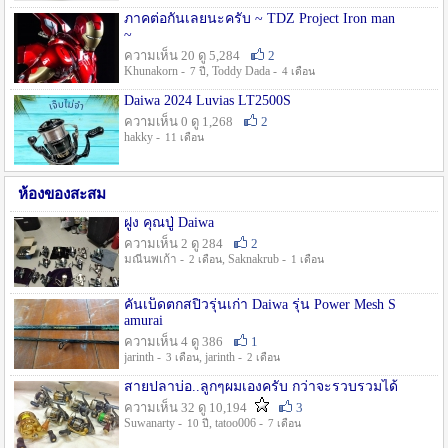
ภาคต่อกันเลยนะครับ ~ TDZ Project Iron man
~
ความเห็น 20 ดู 5,284
2
Khunakorn -
, Toddy Dada -
7 ปี
4 เดือน
Daiwa 2024 Luvias LT2500S
ความเห็น 0 ดู 1,268
2
hakky -
11 เดือน
ห้องของสะสม
ฝูง คุณปู่ Daiwa
ความเห็น 2 ดู 284
2
มณีนพเก้า -
, Saknakrub -
2 เดือน
1 เดือน
คันเบ็ดตกสปิ๋วรุ่นเก่า Daiwa รุ่น Power Mesh S
amurai
ความเห็น 4 ดู 386
1
jarinth -
, jarinth -
3 เดือน
2 เดือน
สายปลาบ่อ..ลูกๆผมเองครับ กว่าจะรวบรวมได้
ความเห็น 32 ดู 10,194
3
Suwanarty -
, tatoo006 -
10 ปี
7 เดือน