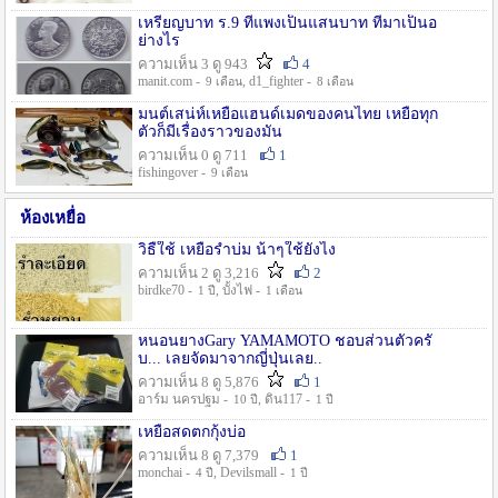
เหรียญบาท ร.9 ที่แพงเป็นแสนบาท ที่มาเป็นอ
ย่างไร
ความเห็น 3 ดู 943
4
manit.com -
, d1_fighter -
9 เดือน
8 เดือน
มนต์เสน่ห์เหยื่อแฮนด์เมดของคนไทย เหยื่อทุก
ตัวก็มีเรื่องราวของมัน
ความเห็น 0 ดู 711
1
fishingover -
9 เดือน
ห้องเหยื่อ
วิธืใช้ เหยื่อรำบ่ม น้าๆใช้ยังไง
ความเห็น 2 ดู 3,216
2
birdke70 -
, บั้งไฟ -
1 ปี
1 เดือน
หนอนยางGary YAMAMOTO ชอบส่วนตัวครั
บ... เลยจัดมาจากญี่ปุ่นเลย..
ความเห็น 8 ดู 5,876
1
อาร์ม นครปฐม -
, ดิน117 -
10 ปี
1 ปี
เหยื่อสดตกกุ้งบ่อ
ความเห็น 8 ดู 7,379
1
monchai -
, Devilsmall -
4 ปี
1 ปี