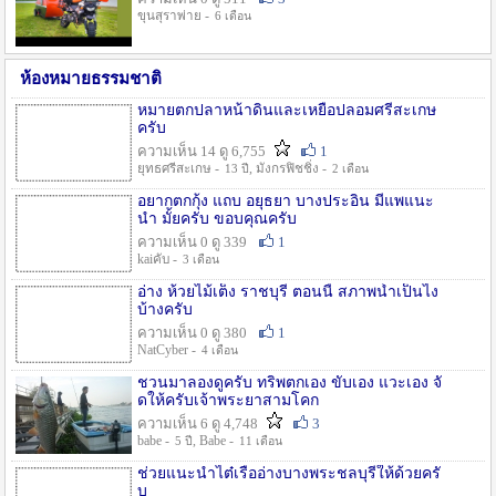
ขุนสุราพ่าย -
6 เดือน
ห้องหมายธรรมชาติ
หมายตกปลาหน้าดินและเหยื่อปลอมศรีสะเกษ
ครับ
ความเห็น 14 ดู 6,755
1
ยุทธศรีสะเกษ -
, มังกรฟิชชิ่ง -
13 ปี
2 เดือน
อยากตกกุ้ง แถบ อยุธยา บางประอิน มีแพแนะ
นำ มั้ยครับ ขอบคุณครับ
ความเห็น 0 ดู 339
1
kaiคับ -
3 เดือน
อ่าง ห้วยไม้เต็ง ราชบุรี ตอนนี้ สภาพน้ำเป็นไง
บ้างครับ
ความเห็น 0 ดู 380
1
NatCyber -
4 เดือน
ชวนมาลองดูครับ ทริพตกเอง ขับเอง แวะเอง จั
ดให้ครับเจ้าพระยาสามโคก
ความเห็น 6 ดู 4,748
3
babe -
, Babe -
5 ปี
11 เดือน
ช่วยแนะนำไต๋เรืออ่างบางพระชลบุรีให้ด้วยครั
บ