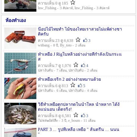
ความเห็น 0 ดู 185
lnw_Fishing -
, lnw_Fishing -
3 สัปดาห์
3 สัปดาห์
ห้องทำเอง
น๊อปไม้ไทยทำ ไม้ของไทยเราสวยไม่แพ้ต่างชา
ติครับ
ความเห็น 23 ดู 6,638
3
witbang -
, By_toto -
8 ปี
2 เดือน
ทำเหยื่อ J Rigใบหลิวอย่างง่ายที่กำลังเป็นกระแ
ส
ความเห็น 7 ดู 1,076
4
ปลางับคับ -
, ปลางับคับ -
7 เดือน
2 เดือน
ทำเหยื่อเจริก 2 อย่างง่ายหมานด้วย
ความเห็น 6 ดู 813
5
ปลางับคับ -
, ปลางับคับ -
6 เดือน
4 เดือน
วิธีทำเหยื่อตกปลากดในน้ำใหล น้ำหลาก ได้งั
ดแน่นอน เด็ดจริง!
ความเห็น 8 ดู 6,581
3
7ม่หล่๑llต่lลีe -
, e_boum -
3 ปี
11 เดือน
PART 3 ... รูปที่เหลือ เหยื่อ " ส้นตรีน ... นนน
"