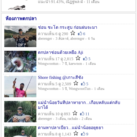
แนะนำ 91.43%, ณัฏฐพล ฝ่ -
11 เดือน
ห้องภาพตกปลา
ช่อน ชะโด กระสูบ ก่อนฝนจะมา
ความเห็น 6 ดู 290
6
aberenger -
, aberenger -
3 สัปดาห์
6 วัน
ตกปลาช่อนด้วยเหยื่อ Aji
ความเห็น 17 ดู 2,815
5
Wongwoottun -
, kaewnon -
7 ปี
1 เดือน
Shore fishing @เกาะสีชัง
ความเห็น 5 ดู 2,509
5
Wongwoottun -
, WongwootTun -
5 ปี
1 เดือน
แม่น้ำน้อยวันที่ปลาหายาก...เกือบหลับแต่กลับ
มาได้
ความเห็น 10 ดู 893
11
aberenger -
, rachalo -
3 เดือน
2 เดือน
ตามหาปลาเบี้ยว...แม่น้ำน้อยอยุธยา
ความเห็น 8 ดู 1,143
9