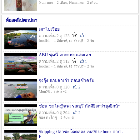
Num mea -
, Num mea -
2 เดือน
2 เดือน
ห้องคลิปตกปลา
เดาไปเรื่อย
ความเห็น 2 ดู 123
1
footfish -
, เอ สระบุรี -
1 สัปดาห์
2 วัน
ABU ชุดนี้ ตกกะพง แจ่มเลย
ความเห็น 2 ดู 112
1
footfish -
, เอ สระบุรี -
1 สัปดาห์
2 วัน
จูงกุ้ง ตกปลาเก๋า ตอนเช้าครับ
ความเห็น 0 ดู 120
2
Muu26 -
1 สัปดาห์
ช่อน ชะโด@สุพรรณบุรี กัดดียิ่งกว่ายุงอีกน้า
ความเห็น 0 ดู 204
2
ก้อง ตะโกคู่ -
2 สัปดาห์
Skipping ปลาชะโดคลอง เทสSike hook จากL
F