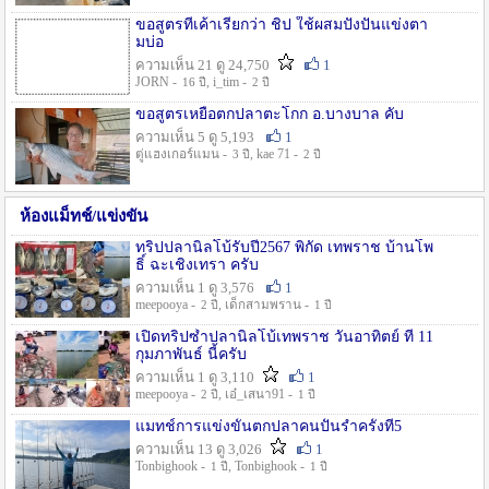
ขอสูตรที่เค้าเรียกว่า ชิป ใช้ผสมปังปั่นแข่งตา
มบ่อ
ความเห็น 21 ดู 24,750
1
JORN -
, i_tim -
16 ปี
2 ปี
ขอสูตรเหยื่อตกปลาตะโกก อ.บางบาล คับ
ความเห็น 5 ดู 5,193
1
ตู่แฮงเกอร์แมน -
, kae 71 -
3 ปี
2 ปี
ห้องแม็ทช์/แข่งขัน
ทริปปลานิลโบ้รับปี2567 พิกัด เทพราช บ้านโพ
ธิ์ ฉะเชิงเทรา ครับ
ความเห็น 1 ดู 3,576
1
meepooya -
, เด็กสามพราน -
2 ปี
1 ปี
เปิดทริปซ้ำปลานิลโบ้เทพราช วันอาทิตย์ ที่ 11
กุมภาพันธ์ นี้ครับ
ความเห็น 1 ดู 3,110
1
meepooya -
, เอ๋_เสนา91 -
2 ปี
1 ปี
แมทช์การแข่งขั้นตกปลาคนปั้นรำครั้งที่5
ความเห็น 13 ดู 3,026
1
Tonbighook -
, Tonbighook -
1 ปี
1 ปี