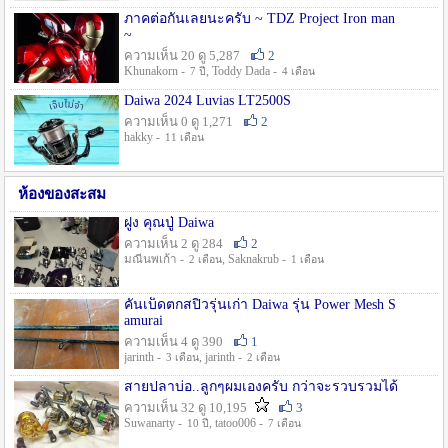
ภาคต่อกันเลยนะครับ ~ TDZ Project Iron man
~
ความเห็น 20 ดู 5,287
2
Khunakorn -
, Toddy Dada -
7 ปี
4 เดือน
Daiwa 2024 Luvias LT2500S
ความเห็น 0 ดู 1,271
2
hakky -
11 เดือน
ห้องของสะสม
ฝูง คุณปู่ Daiwa
ความเห็น 2 ดู 284
2
มณีนพเก้า -
, Saknakrub -
2 เดือน
1 เดือน
คันเบ็ดตกสปิ๋วรุ่นเก่า Daiwa รุ่น Power Mesh S
amurai
ความเห็น 4 ดู 390
1
jarinth -
, jarinth -
3 เดือน
2 เดือน
สายปลาบ่อ..ลูกๆผมเองครับ กว่าจะรวบรวมได้
ความเห็น 32 ดู 10,195
3
Suwanarty -
, tatoo006 -
10 ปี
7 เดือน