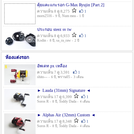
คุ้ยแคะแกะรอก G-Max Ryujin [Part.2]
ความเห็น 8 ดู 8,275
1
morn2516 -
, Num mea -
9 ปี
1 ปี
ประกอบ steez sv tw
ความเห็น 8 ดู 6,933
1
Kodin -
, sa_ra_raw -
8 ปี
2 ปี
ห้องแต่งรอก
อัพเดท px เหลือง
ความเห็น 7 ดู 3,591
1
shito--- -
, พราน05 -
6 ปี
3 เดือน
► Lauda (31mm) Signature ◄
ความเห็น 17 ดู 6,399
1
Soros R -
, Toddy Dada -
8 ปี
4 เดือน
► Alphas Air (32mm) Custom ◄
ความเห็น 17 ดู 8,348
1
Soros R -
, Toddy Dada -
8 ปี
4 เดือน