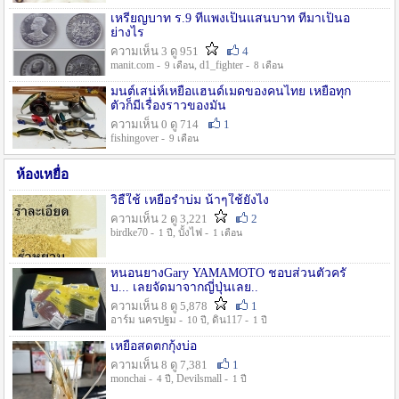
เหรียญบาท ร.9 ที่แพงเป็นแสนบาท ที่มาเป็นอ
ย่างไร
ความเห็น 3 ดู 951
4
manit.com -
, d1_fighter -
9 เดือน
8 เดือน
มนต์เสน่ห์เหยื่อแฮนด์เมดของคนไทย เหยื่อทุก
ตัวก็มีเรื่องราวของมัน
ความเห็น 0 ดู 714
1
fishingover -
9 เดือน
ห้องเหยื่อ
วิธืใช้ เหยื่อรำบ่ม น้าๆใช้ยังไง
ความเห็น 2 ดู 3,221
2
birdke70 -
, บั้งไฟ -
1 ปี
1 เดือน
หนอนยางGary YAMAMOTO ชอบส่วนตัวครั
บ... เลยจัดมาจากญี่ปุ่นเลย..
ความเห็น 8 ดู 5,878
1
อาร์ม นครปฐม -
, ดิน117 -
10 ปี
1 ปี
เหยื่อสดตกกุ้งบ่อ
ความเห็น 8 ดู 7,381
1
monchai -
, Devilsmall -
4 ปี
1 ปี