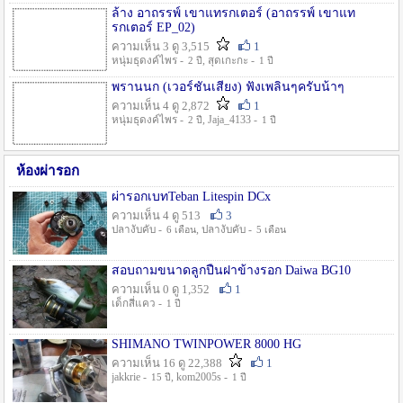
ล้าง อาถรรพ์ เขาแทรกเตอร์ (อาถรรพ์ เขาแท
รกเตอร์ EP_02)
ความเห็น 3 ดู 3,515
1
หนุ่มธุดงค์ไพร -
, สุดเกะกะ -
2 ปี
1 ปี
พรานนก (เวอร์ชั่นเสียง) ฟังเพลินๆครับน้าๆ
ความเห็น 4 ดู 2,872
1
หนุ่มธุดงค์ไพร -
, Jaja_4133 -
2 ปี
1 ปี
ห้องผ่ารอก
ผ่ารอกเบทTeban Litespin DCx
ความเห็น 4 ดู 513
3
ปลางับคับ -
, ปลางับคับ -
6 เดือน
5 เดือน
สอบถามขนาดลูกปืนฝาข้างรอก Daiwa BG10
ความเห็น 0 ดู 1,352
1
เด็กสี่แคว -
1 ปี
SHIMANO TWINPOWER 8000 HG
ความเห็น 16 ดู 22,388
1
jakkrie -
, kom2005s -
15 ปี
1 ปี