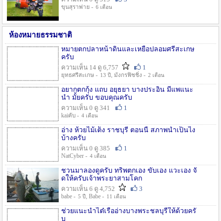
ขุนสุราพ่าย -
6 เดือน
ห้องหมายธรรมชาติ
หมายตกปลาหน้าดินและเหยื่อปลอมศรีสะเกษ
ครับ
ความเห็น 14 ดู 6,757
1
ยุทธศรีสะเกษ -
, มังกรฟิชชิ่ง -
13 ปี
2 เดือน
อยากตกกุ้ง แถบ อยุธยา บางประอิน มีแพแนะ
นำ มั้ยครับ ขอบคุณครับ
ความเห็น 0 ดู 341
1
kaiคับ -
4 เดือน
อ่าง ห้วยไม้เต็ง ราชบุรี ตอนนี้ สภาพน้ำเป็นไง
บ้างครับ
ความเห็น 0 ดู 385
1
NatCyber -
4 เดือน
ชวนมาลองดูครับ ทริพตกเอง ขับเอง แวะเอง จั
ดให้ครับเจ้าพระยาสามโคก
ความเห็น 6 ดู 4,752
3
babe -
, Babe -
5 ปี
11 เดือน
ช่วยแนะนำไต๋เรืออ่างบางพระชลบุรีให้ด้วยครั
บ