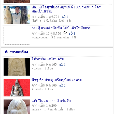
บ่อ16ปี ไอศูรย์บ่อสหบุฟเฟ่ต์ 150บาทเหมา ใคร
มองเป็นสวาย
ความเห็น 1 ดู 6,774
1
เรือจ้าง -
, Fisher_Idol -
3 ปี
3 ปี
กระทู้ แทนคำนับพัน ไม่มีแล้วใช่มั๊ยครับ
ความเห็น 10 ดู 8,756
1
wongwoottun -
, ohm-ohm -
5 ปี
4 ปี
ห้องพระเครื่อง
ใช่วัดช่องแคไหมครับ
ความเห็น 0 ดู 165
1
คนพหล -
1 เดือน
น้าๆ พี่ๆ ช่วยดูเหรียญนี้หน่อยครับ
ความเห็น 0 ดู 160
2
คนพหล -
1 เดือน
แท้เก๊ไม่สน อยากโชว์ครับ
ความเห็น 1 ดู 200
hudaark -
, จัง...ดั๊ย -
1 เดือน
1 เดือน