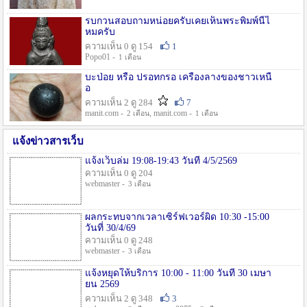
รบกวนสอบถามหน่อยครับเคยเห็นพระพิมพ์นี้ไ
หมครับ
ความเห็น 0 ดู 154
1
Popo01 -
1 เดือน
บะป่อย หรือ ปรอทกรอ เครื่องลางของชาวเหนื
อ
ความเห็น 2 ดู 284
7
manit.com -
, manit.com -
2 เดือน
1 เดือน
แจ้งข่าวสารเว็บ
แจ้งเว็บล่ม 19:08-19:43 วันที่ 4/5/2569
ความเห็น 0 ดู 204
webmaster -
3 เดือน
ผลกระทบจากเวลาเซิร์ฟเวอร์ผิด 10:30 -15:00
วันที่ 30/4/69
ความเห็น 0 ดู 248
webmaster -
3 เดือน
แจ้งหยุดให้บริการ 10:00 - 11:00 วันที่ 30 เมษา
ยน 2569
ความเห็น 2 ดู 348
3