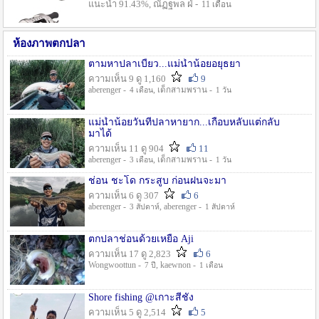
แนะนำ 91.43%, ณัฏฐพล ฝ่ -
11 เดือน
ห้องภาพตกปลา
ตามหาปลาเบี้ยว...แม่น้ำน้อยอยุธยา
ความเห็น 9 ดู 1,160
9
aberenger -
, เด็กสามพราน -
4 เดือน
1 วัน
แม่น้ำน้อยวันที่ปลาหายาก...เกือบหลับแต่กลับ
มาได้
ความเห็น 11 ดู 904
11
aberenger -
, เด็กสามพราน -
3 เดือน
1 วัน
ช่อน ชะโด กระสูบ ก่อนฝนจะมา
ความเห็น 6 ดู 307
6
aberenger -
, aberenger -
3 สัปดาห์
1 สัปดาห์
ตกปลาช่อนด้วยเหยื่อ Aji
ความเห็น 17 ดู 2,823
6
Wongwoottun -
, kaewnon -
7 ปี
1 เดือน
Shore fishing @เกาะสีชัง
ความเห็น 5 ดู 2,514
5