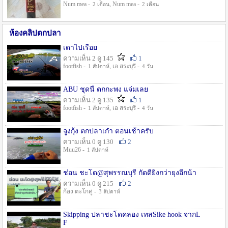
Num mea -
, Num mea -
2 เดือน
2 เดือน
ห้องคลิปตกปลา
เดาไปเรื่อย
ความเห็น 2 ดู 145
1
footfish -
, เอ สระบุรี -
1 สัปดาห์
4 วัน
ABU ชุดนี้ ตกกะพง แจ่มเลย
ความเห็น 2 ดู 135
1
footfish -
, เอ สระบุรี -
1 สัปดาห์
4 วัน
จูงกุ้ง ตกปลาเก๋า ตอนเช้าครับ
ความเห็น 0 ดู 130
2
Muu26 -
1 สัปดาห์
ช่อน ชะโด@สุพรรณบุรี กัดดียิ่งกว่ายุงอีกน้า
ความเห็น 0 ดู 215
2
ก้อง ตะโกคู่ -
3 สัปดาห์
Skipping ปลาชะโดคลอง เทสSike hook จากL
F