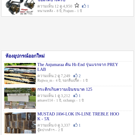
ความเห็น 12 ดู 4,950
1
หนามหลัง -
, Prajum -
8 ปี
1 ปี
ห้องอุปกรณ์ออกใหม่
The Anjumaraa คัน Hi-End รุ่นแรกจาก PREY
LAB
ความเห็น 2 ดู 7,249
2
Rujiwa_m -
, รอกลื่นปรื๊ด -
4 ปี
1 ปี
กระติกเก็บความเย็นขนาด 125
ความเห็น 1 ดู 3,212
1
artsave114 -
, sichangs -
1 ปี
1 ปี
MUSTAD JAW-LOK IN-LINE TREBLE HOO
K - 5X
ความเห็น 0 ดู 3,337
1
อู๊ดปากลำฯ -
2 ปี