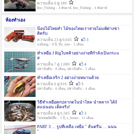
ความเห็น 0 ดู 189
lnw_Fishing -
, lnw_Fishing -
4 สัปดาห์
4 สัปดาห์
ห้องทำเอง
น๊อปไม้ไทยทำ ไม้ของไทยเราสวยไม่แพ้ต่างชา
ติครับ
ความเห็น 23 ดู 6,645
3
witbang -
, By_toto -
8 ปี
2 เดือน
ทำเหยื่อ J Rigใบหลิวอย่างง่ายที่กำลังเป็นกระแ
ส
ความเห็น 7 ดู 1,080
4
ปลางับคับ -
, ปลางับคับ -
8 เดือน
2 เดือน
ทำเหยื่อเจริก 2 อย่างง่ายหมานด้วย
ความเห็น 6 ดู 816
5
ปลางับคับ -
, ปลางับคับ -
6 เดือน
4 เดือน
วิธีทำเหยื่อตกปลากดในน้ำใหล น้ำหลาก ได้งั
ดแน่นอน เด็ดจริง!
ความเห็น 8 ดู 6,585
3
7ม่หล่๑llต่lลีe -
, e_boum -
3 ปี
11 เดือน
PART 3 ... รูปที่เหลือ เหยื่อ " ส้นตรีน ... นนน
"