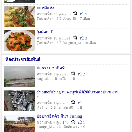
บะหมี่แห้ง
ความเห็น 23 ดู 4,703
5
อู๊ดปากลำฯ -
, Joeey_88 -
3 ปี
7 เดือน
กุ้งผัดกะปิ
ความเห็น 18 ดู 3,591
3
อู๊ดปากลำฯ -
, hangman_za -
3 ปี
10 เดือน
ห้องประชาสัมพันธ์
บ่อธรรมชาติจร้า
ความเห็น 3 ดู 2,893
2
tongmak -
, กะปิ๋ว -
1 ปี
1 ปี
chicanofishing กะพงบุฟเฟ่ต์200บาทลงปลากะพ
ง
ความเห็น 1 ดู 2,786
1
เรือจ้าง -
, เอ๋_เสนา91 -
2 ปี
1 ปี
บ่อปลาอิคคิว มีนา Fishing
ความเห็น 7 ดู 6,146
1
ธนกฤต_M -
, เด็กสี่แคว -
3 ปี
2 ปี