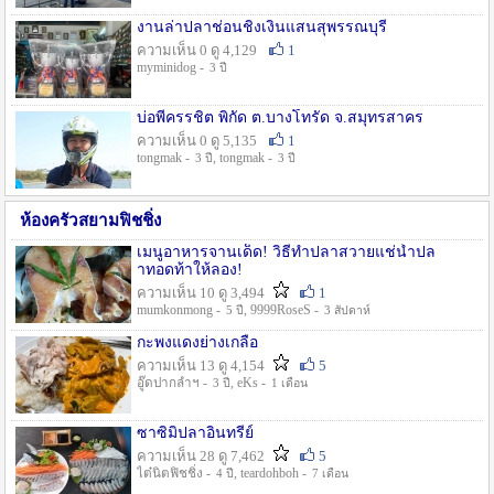
งานล่าปลาช่อนชิงเงินแสนสุพรรณบุรี
ความเห็น 0 ดู 4,129
1
myminidog -
3 ปี
บ่อพี่ครรชิต พิกัด ต.บางโทรัด จ.สมุทรสาคร
ความเห็น 0 ดู 5,135
1
tongmak -
, tongmak -
3 ปี
3 ปี
ห้องครัวสยามฟิชชิ่ง
เมนูอาหารจานเด็ด! วิธีทำปลาสวายแช่น้ำปล
าทอดท้าให้ลอง!
ความเห็น 10 ดู 3,494
1
mumkonmong -
, 9999RoseS -
5 ปี
3 สัปดาห์
กะพงแดงย่างเกลือ
ความเห็น 13 ดู 4,154
5
อู๊ดปากลำฯ -
, eKs -
3 ปี
1 เดือน
ซาซิมิปลาอินทรีย์
ความเห็น 28 ดู 7,462
5
ไต๋นิตฟิชชิ่ง -
, teardohboh -
4 ปี
7 เดือน