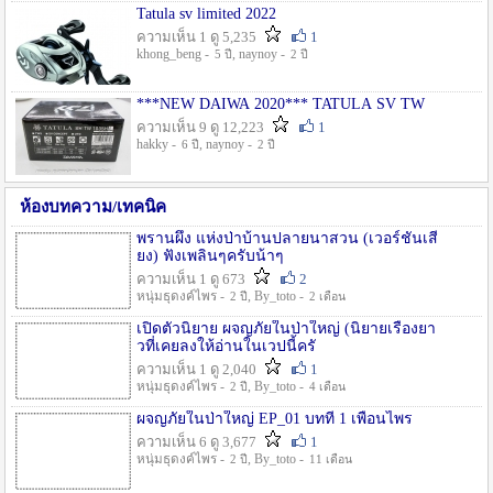
Tatula sv limited 2022
ความเห็น 1 ดู 5,235
1
khong_beng -
, naynoy -
5 ปี
2 ปี
***NEW DAIWA 2020*** TATULA SV TW
ความเห็น 9 ดู 12,223
1
hakky -
, naynoy -
6 ปี
2 ปี
ห้องบทความ/เทคนิค
พรานผึ้ง แห่งป่าบ้านปลายนาสวน (เวอร์ชั่นเสี
ยง) ฟังเพลินๆครับน้าๆ
ความเห็น 1 ดู 673
2
หนุ่มธุดงค์ไพร -
, By_toto -
2 ปี
2 เดือน
เปิดตัวนิยาย ผจญภัยในป่าใหญ่ (นิยายเรื่องยา
วที่เคยลงให้อ่านในเวปนี้ครั
ความเห็น 1 ดู 2,040
1
หนุ่มธุดงค์ไพร -
, By_toto -
2 ปี
4 เดือน
ผจญภัยในป่าใหญ่ EP_01 บทที่ 1 เพื่อนไพร
ความเห็น 6 ดู 3,677
1
หนุ่มธุดงค์ไพร -
, By_toto -
2 ปี
11 เดือน