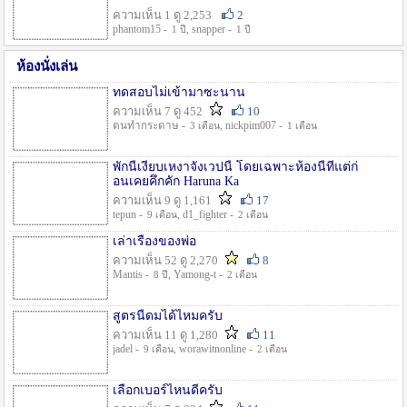
ความเห็น 1 ดู 2,253
2
phantom15 -
, snapper -
1 ปี
1 ปี
ห้องนั่งเล่น
ทดสอบไม่เข้ามาซะนาน
ความเห็น 7 ดู 452
10
ตนทำกระดาษ -
, nickpim007 -
3 เดือน
1 เดือน
พักนี้เงียบเหงาจังเวปนี้ โดยเฉพาะห้องนี้ที่แต่ก่
อนเคยคึกคัก Haruna Ka
ความเห็น 9 ดู 1,161
17
tepun -
, d1_fighter -
9 เดือน
2 เดือน
เล่าเรื่องของพ่อ
ความเห็น 52 ดู 2,270
8
Mantis -
, Yamong-t -
8 ปี
2 เดือน
สูตรนี้ดมได้ไหมครับ
ความเห็น 11 ดู 1,280
11
jadel -
, worawitnonline -
9 เดือน
2 เดือน
เลือกเบอร์ไหนดีครับ