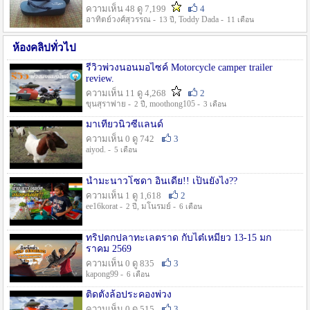
ความเห็น 48 ดู 7,199
4
อาทิตย์วงศ์สุวรรณ -
, Toddy Dada -
13 ปี
11 เดือน
ห้องคลิปทั่วไป
รีวิวพ่วงนอนมอไซค์ Motorcycle camper trailer
review.
ความเห็น 11 ดู 4,268
2
ขุนสุราพ่าย -
, moothong105 -
2 ปี
3 เดือน
มาเที่ยวนิวซีแลนด์
ความเห็น 0 ดู 742
3
aiyod. -
5 เดือน
น้ำมะนาวโซดา อินเดีย!! เป็นยังไง??
ความเห็น 1 ดู 1,618
2
ee16korat -
, มโนรมย์ -
2 ปี
6 เดือน
ทริปตกปลาทะเลตราด กับไต๋เหมี่ยว 13-15 มก
ราคม 2569
ความเห็น 0 ดู 835
3
kapong99 -
6 เดือน
ติดตั้งล้อประคองพ่วง
ความเห็น 0 ดู 515
3