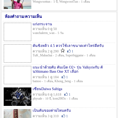
Wongwoottun -
, WongwootTun -
5 ปี
1 เดือน
ห้องคำถาม/ความเห็น
แก่งกระจาน
ความเห็น 0 ดู 50
wanchalerm_wan -
5 วัน
คันชิงหลิว 4.5 ควรใช้เลาขนาดเท่าไหร่ดีครับ
ความเห็น 2 ดู 290
1
TuK_Mahachai -
, Superbiggame -
2 เดือน
1 เดือน
แนะนำด้วยคับ คันเบ็ด O2+ รุ่น Valkyrieกับ คั
นShimano Bass One XT เลือก
ความเห็น 1 ดู 184
1
bamoo -
, Khong_beng -
1 เดือน
1 เดือน
เซียนDaiwa Saltiga
ความเห็น 6 ดู 1,618
1
physale -
, kom2005s -
10 ปี
1 เดือน
เป็นคันของค่ายไหนครับ
ความเห็น 3 ดู 310
1