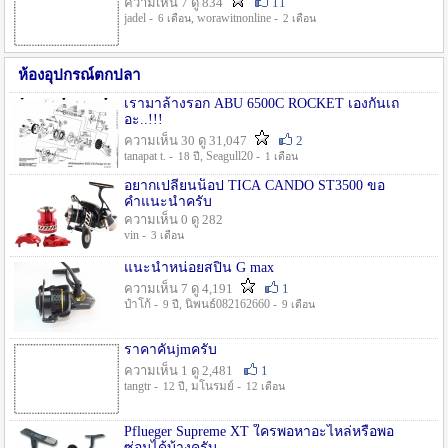
ความเห็น 7 ดู 834
11
jadel -
, worawitnonline -
6 เดือน
2 เดือน
ห้องอุปกรณ์ตกปลา
เรามาล้างรอก ABU 6500C ROCKET เองกันเถ
อะ..!!!
ความเห็น 30 ดู 31,047
2
tanapat t. -
, Seagull20 -
18 ปี
1 เดือน
อยากเปลี่ยนน็อป TICA CANDO ST3500 ขอ
คำแนะนำครับ
ความเห็น 0 ดู 282
vin -
3 เดือน
แนะนำหน่อยสปิน G max
ความเห็น 7 ดู 4,191
1
ป๋าโก้ -
, นิพนธ์082162660 -
9 ปี
9 เดือน
ราคาคันjmครับ
ความเห็น 1 ดู 2,481
1
tangtr -
, มโนรมย์ -
12 ปี
12 เดือน
Pflueger Supreme XT ใครพอหาอะไหล่หรือพอ
ซ่อมได้บ้างครับ