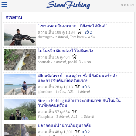
9 ส.ค. 69
กระดาน
"เขาแหลมวันฝนขาด...ก็ยังพอได้มันส์"
ความเห็น 108 ดู 1,134
2
aberenger -
, Tom korat -
2 สัปดาห์
4 วัน
ไมโครจิ้ก ติดกล่องไว้ไม่ผิดหวัง
ความเห็น 16 ดู 464
boonsak -
, pop1013 -
2 สัปดาห์
5 วัน
4lb มหัศจรรย์ : แสมสาร ชื่อนี้ยังมีมนตร์ขลัง
และการจับคันเบ็ดครั้งแรกข
ความเห็น 28 ดู 1,013
5
iplucklure -
, A21 -
1 เดือน
1 สัปดาห์
Stream Fishing แล้วเราจะกลับมาพบกันใหม่ใน
วันที่ทุกคนพร้อม
ความเห็น 57 ดู 654
Phonpicha -
, A21 -
2 สัปดาห์
1 สัปดาห์
ปลากดแม่น้ำน่านกินดุมากคับ
ความเห็น 48 ดู 1,301
2