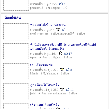
ความเห็น 1 ดู 2,255
2
phantom15 -
, snapper -
1 ปี
1 ปี
ห้องนั่งเล่น
ทดสอบไม่เข้ามาซะนาน
ความเห็น 7 ดู 452
10
ตนทำกระดาษ -
, nickpim007 -
3 เดือน
1 เดือน
พักนี้เงียบเหงาจังเวปนี้ โดยเฉพาะห้องนี้ที่แต่ก่
อนเคยคึกคัก Haruna Ka
ความเห็น 9 ดู 1,161
17
tepun -
, d1_fighter -
9 เดือน
2 เดือน
เล่าเรื่องของพ่อ
ความเห็น 52 ดู 2,270
8
Mantis -
, Yamong-t -
8 ปี
2 เดือน
สูตรนี้ดมได้ไหมครับ
ความเห็น 11 ดู 1,280
11
jadel -
, worawitnonline -
9 เดือน
2 เดือน
เลือกเบอร์ไหนดีครับ