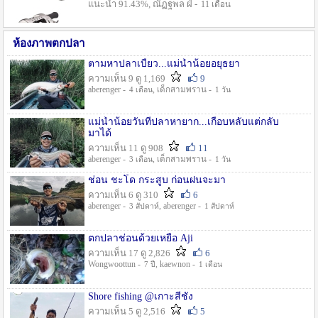
แนะนำ 91.43%, ณัฏฐพล ฝ่ -
11 เดือน
ห้องภาพตกปลา
ตามหาปลาเบี้ยว...แม่น้ำน้อยอยุธยา
ความเห็น 9 ดู 1,169
9
aberenger -
, เด็กสามพราน -
4 เดือน
1 วัน
แม่น้ำน้อยวันที่ปลาหายาก...เกือบหลับแต่กลับ
มาได้
ความเห็น 11 ดู 908
11
aberenger -
, เด็กสามพราน -
3 เดือน
1 วัน
ช่อน ชะโด กระสูบ ก่อนฝนจะมา
ความเห็น 6 ดู 310
6
aberenger -
, aberenger -
3 สัปดาห์
1 สัปดาห์
ตกปลาช่อนด้วยเหยื่อ Aji
ความเห็น 17 ดู 2,826
6
Wongwoottun -
, kaewnon -
7 ปี
1 เดือน
Shore fishing @เกาะสีชัง
ความเห็น 5 ดู 2,516
5