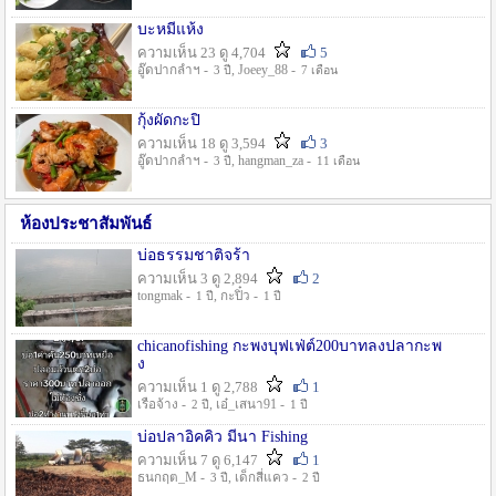
บะหมี่แห้ง
ความเห็น 23 ดู 4,704
5
อู๊ดปากลำฯ -
, Joeey_88 -
3 ปี
7 เดือน
กุ้งผัดกะปิ
ความเห็น 18 ดู 3,594
3
อู๊ดปากลำฯ -
, hangman_za -
3 ปี
11 เดือน
ห้องประชาสัมพันธ์
บ่อธรรมชาติจร้า
ความเห็น 3 ดู 2,894
2
tongmak -
, กะปิ๋ว -
1 ปี
1 ปี
chicanofishing กะพงบุฟเฟ่ต์200บาทลงปลากะพ
ง
ความเห็น 1 ดู 2,788
1
เรือจ้าง -
, เอ๋_เสนา91 -
2 ปี
1 ปี
บ่อปลาอิคคิว มีนา Fishing
ความเห็น 7 ดู 6,147
1
ธนกฤต_M -
, เด็กสี่แคว -
3 ปี
2 ปี