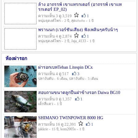
ล้าง อาถรรพ์ เขาแทรกเตอร์ (อาถรรพ์ เขาแท
รกเตอร์ EP_02)
ความเห็น 3 ดู 3,519
1
หนุ่มธุดงค์ไพร -
, สุดเกะกะ -
2 ปี
1 ปี
พรานนก (เวอร์ชั่นเสียง) ฟังเพลินๆครับน้าๆ
ความเห็น 4 ดู 2,874
1
หนุ่มธุดงค์ไพร -
, Jaja_4133 -
2 ปี
1 ปี
ห้องผ่ารอก
ผ่ารอกเบทTeban Litespin DCx
ความเห็น 4 ดู 517
3
ปลางับคับ -
, ปลางับคับ -
6 เดือน
5 เดือน
สอบถามขนาดลูกปืนฝาข้างรอก Daiwa BG10
ความเห็น 0 ดู 1,357
1
เด็กสี่แคว -
1 ปี
SHIMANO TWINPOWER 8000 HG
ความเห็น 16 ดู 22,391
1
jakkrie -
, kom2005s -
15 ปี
1 ปี