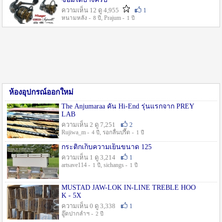
ความเห็น 12 ดู 4,955
1
หนามหลัง -
, Prajum -
8 ปี
1 ปี
ห้องอุปกรณ์ออกใหม่
The Anjumaraa คัน Hi-End รุ่นแรกจาก PREY
LAB
ความเห็น 2 ดู 7,251
2
Rujiwa_m -
, รอกลื่นปรื๊ด -
4 ปี
1 ปี
กระติกเก็บความเย็นขนาด 125
ความเห็น 1 ดู 3,214
1
artsave114 -
, sichangs -
1 ปี
1 ปี
MUSTAD JAW-LOK IN-LINE TREBLE HOO
K - 5X
ความเห็น 0 ดู 3,338
1
อู๊ดปากลำฯ -
2 ปี