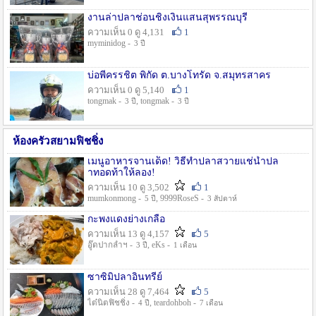
งานล่าปลาช่อนชิงเงินแสนสุพรรณบุรี
ความเห็น 0 ดู 4,131
1
myminidog -
3 ปี
บ่อพี่ครรชิต พิกัด ต.บางโทรัด จ.สมุทรสาคร
ความเห็น 0 ดู 5,140
1
tongmak -
, tongmak -
3 ปี
3 ปี
ห้องครัวสยามฟิชชิ่ง
เมนูอาหารจานเด็ด! วิธีทำปลาสวายแช่น้ำปล
าทอดท้าให้ลอง!
ความเห็น 10 ดู 3,502
1
mumkonmong -
, 9999RoseS -
5 ปี
3 สัปดาห์
กะพงแดงย่างเกลือ
ความเห็น 13 ดู 4,157
5
อู๊ดปากลำฯ -
, eKs -
3 ปี
1 เดือน
ซาซิมิปลาอินทรีย์
ความเห็น 28 ดู 7,464
5
ไต๋นิตฟิชชิ่ง -
, teardohboh -
4 ปี
7 เดือน