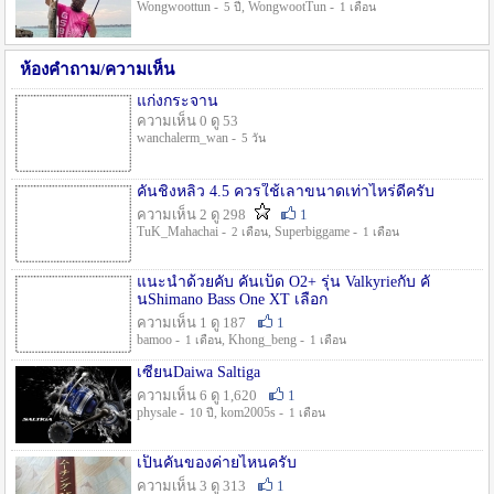
Wongwoottun -
, WongwootTun -
5 ปี
1 เดือน
ห้องคำถาม/ความเห็น
แก่งกระจาน
ความเห็น 0 ดู 53
wanchalerm_wan -
5 วัน
คันชิงหลิว 4.5 ควรใช้เลาขนาดเท่าไหร่ดีครับ
ความเห็น 2 ดู 298
1
TuK_Mahachai -
, Superbiggame -
2 เดือน
1 เดือน
แนะนำด้วยคับ คันเบ็ด O2+ รุ่น Valkyrieกับ คั
นShimano Bass One XT เลือก
ความเห็น 1 ดู 187
1
bamoo -
, Khong_beng -
1 เดือน
1 เดือน
เซียนDaiwa Saltiga
ความเห็น 6 ดู 1,620
1
physale -
, kom2005s -
10 ปี
1 เดือน
เป็นคันของค่ายไหนครับ
ความเห็น 3 ดู 313
1