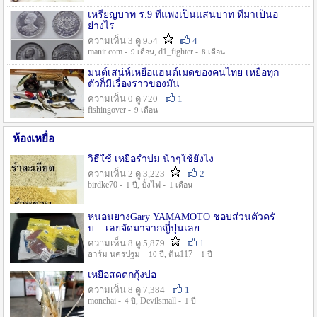
เหรียญบาท ร.9 ที่แพงเป็นแสนบาท ที่มาเป็นอ
ย่างไร
ความเห็น 3 ดู 954
4
manit.com -
, d1_fighter -
9 เดือน
8 เดือน
มนต์เสน่ห์เหยื่อแฮนด์เมดของคนไทย เหยื่อทุก
ตัวก็มีเรื่องราวของมัน
ความเห็น 0 ดู 720
1
fishingover -
9 เดือน
ห้องเหยื่อ
วิธืใช้ เหยื่อรำบ่ม น้าๆใช้ยังไง
ความเห็น 2 ดู 3,223
2
birdke70 -
, บั้งไฟ -
1 ปี
1 เดือน
หนอนยางGary YAMAMOTO ชอบส่วนตัวครั
บ... เลยจัดมาจากญี่ปุ่นเลย..
ความเห็น 8 ดู 5,879
1
อาร์ม นครปฐม -
, ดิน117 -
10 ปี
1 ปี
เหยื่อสดตกกุ้งบ่อ
ความเห็น 8 ดู 7,384
1
monchai -
, Devilsmall -
4 ปี
1 ปี