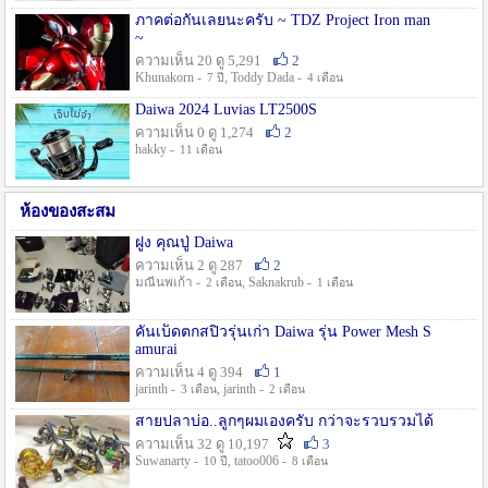
ภาคต่อกันเลยนะครับ ~ TDZ Project Iron man
~
ความเห็น 20 ดู 5,291
2
Khunakorn -
, Toddy Dada -
7 ปี
4 เดือน
Daiwa 2024 Luvias LT2500S
ความเห็น 0 ดู 1,274
2
hakky -
11 เดือน
ห้องของสะสม
ฝูง คุณปู่ Daiwa
ความเห็น 2 ดู 287
2
มณีนพเก้า -
, Saknakrub -
2 เดือน
1 เดือน
คันเบ็ดตกสปิ๋วรุ่นเก่า Daiwa รุ่น Power Mesh S
amurai
ความเห็น 4 ดู 394
1
jarinth -
, jarinth -
3 เดือน
2 เดือน
สายปลาบ่อ..ลูกๆผมเองครับ กว่าจะรวบรวมได้
ความเห็น 32 ดู 10,197
3
Suwanarty -
, tatoo006 -
10 ปี
8 เดือน