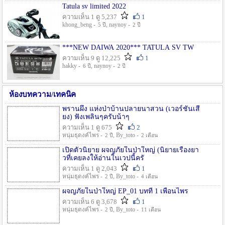
Tatula sv limited 2022
ความเห็น 1 ดู 5,237
1
khong_beng -
, naynoy -
5 ปี
2 ปี
***NEW DAIWA 2020*** TATULA SV TW
ความเห็น 9 ดู 12,225
1
hakky -
, naynoy -
6 ปี
2 ปี
ห้องบทความ/เทคนิค
พรานผึ้ง แห่งป่าบ้านปลายนาสวน (เวอร์ชั่นเสี
ยง) ฟังเพลินๆครับน้าๆ
ความเห็น 1 ดู 675
2
หนุ่มธุดงค์ไพร -
, By_toto -
2 ปี
2 เดือน
เปิดตัวนิยาย ผจญภัยในป่าใหญ่ (นิยายเรื่องยา
วที่เคยลงให้อ่านในเวปนี้ครั
ความเห็น 1 ดู 2,043
1
หนุ่มธุดงค์ไพร -
, By_toto -
2 ปี
4 เดือน
ผจญภัยในป่าใหญ่ EP_01 บทที่ 1 เพื่อนไพร
ความเห็น 6 ดู 3,678
1
หนุ่มธุดงค์ไพร -
, By_toto -
2 ปี
11 เดือน