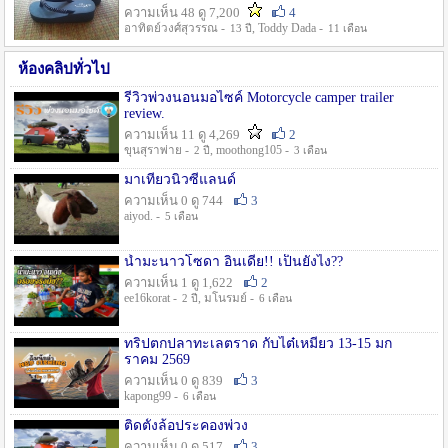
ความเห็น 48 ดู 7,200
4
อาทิตย์วงศ์สุวรรณ -
, Toddy Dada -
13 ปี
11 เดือน
ห้องคลิปทั่วไป
รีวิวพ่วงนอนมอไซค์ Motorcycle camper trailer
review.
ความเห็น 11 ดู 4,269
2
ขุนสุราพ่าย -
, moothong105 -
2 ปี
3 เดือน
มาเที่ยวนิวซีแลนด์
ความเห็น 0 ดู 744
3
aiyod. -
5 เดือน
น้ำมะนาวโซดา อินเดีย!! เป็นยังไง??
ความเห็น 1 ดู 1,622
2
ee16korat -
, มโนรมย์ -
2 ปี
6 เดือน
ทริปตกปลาทะเลตราด กับไต๋เหมี่ยว 13-15 มก
ราคม 2569
ความเห็น 0 ดู 839
3
kapong99 -
6 เดือน
ติดตั้งล้อประคองพ่วง
ความเห็น 0 ดู 517
3