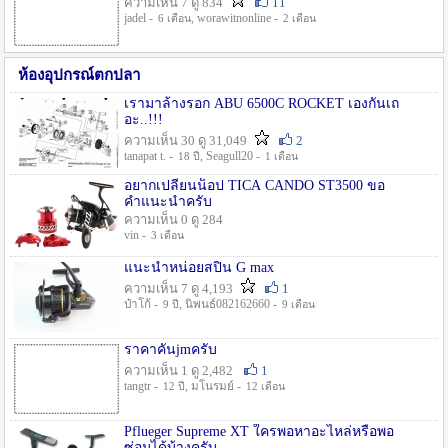
ความเห็น 7 ดู 834
11
jadel -
, worawitnonline -
6 เดือน
2 เดือน
ห้องอุปกรณ์ตกปลา
เรามาล้างรอก ABU 6500C ROCKET เองกันเถ
อะ..!!!
ความเห็น 30 ดู 31,049
2
tanapat t. -
, Seagull20 -
18 ปี
1 เดือน
อยากเปลี่ยนน็อป TICA CANDO ST3500 ขอ
คำแนะนำครับ
ความเห็น 0 ดู 284
vin -
3 เดือน
แนะนำหน่อยสปิน G max
ความเห็น 7 ดู 4,193
1
ป๋าโก้ -
, นิพนธ์082162660 -
9 ปี
9 เดือน
ราคาคันjmครับ
ความเห็น 1 ดู 2,482
1
tangtr -
, มโนรมย์ -
12 ปี
12 เดือน
Pflueger Supreme XT ใครพอหาอะไหล่หรือพอ
ซ่อมได้บ้างครับ