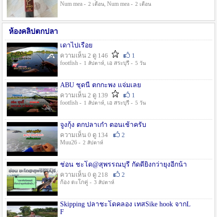
Num mea -
, Num mea -
2 เดือน
2 เดือน
ห้องคลิปตกปลา
เดาไปเรื่อย
ความเห็น 2 ดู 146
1
footfish -
, เอ สระบุรี -
1 สัปดาห์
5 วัน
ABU ชุดนี้ ตกกะพง แจ่มเลย
ความเห็น 2 ดู 139
1
footfish -
, เอ สระบุรี -
1 สัปดาห์
5 วัน
จูงกุ้ง ตกปลาเก๋า ตอนเช้าครับ
ความเห็น 0 ดู 134
2
Muu26 -
2 สัปดาห์
ช่อน ชะโด@สุพรรณบุรี กัดดียิ่งกว่ายุงอีกน้า
ความเห็น 0 ดู 218
2
ก้อง ตะโกคู่ -
3 สัปดาห์
Skipping ปลาชะโดคลอง เทสSike hook จากL
F