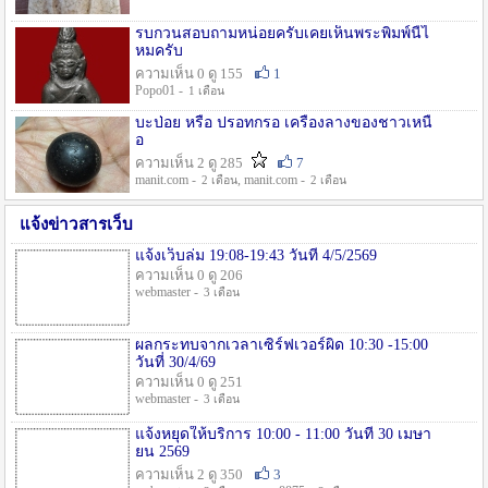
รบกวนสอบถามหน่อยครับเคยเห็นพระพิมพ์นี้ไ
หมครับ
ความเห็น 0 ดู 155
1
Popo01 -
1 เดือน
บะป่อย หรือ ปรอทกรอ เครื่องลางของชาวเหนื
อ
ความเห็น 2 ดู 285
7
manit.com -
, manit.com -
2 เดือน
2 เดือน
แจ้งข่าวสารเว็บ
แจ้งเว็บล่ม 19:08-19:43 วันที่ 4/5/2569
ความเห็น 0 ดู 206
webmaster -
3 เดือน
ผลกระทบจากเวลาเซิร์ฟเวอร์ผิด 10:30 -15:00
วันที่ 30/4/69
ความเห็น 0 ดู 251
webmaster -
3 เดือน
แจ้งหยุดให้บริการ 10:00 - 11:00 วันที่ 30 เมษา
ยน 2569
ความเห็น 2 ดู 350
3