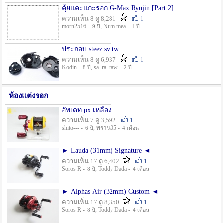
คุ้ยแคะแกะรอก G-Max Ryujin [Part.2]
ความเห็น 8 ดู 8,281
1
morn2516 -
, Num mea -
9 ปี
1 ปี
ประกอบ steez sv tw
ความเห็น 8 ดู 6,937
1
Kodin -
, sa_ra_raw -
8 ปี
2 ปี
ห้องแต่งรอก
อัพเดท px เหลือง
ความเห็น 7 ดู 3,592
1
shito--- -
, พราน05 -
6 ปี
4 เดือน
► Lauda (31mm) Signature ◄
ความเห็น 17 ดู 6,402
1
Soros R -
, Toddy Dada -
8 ปี
4 เดือน
► Alphas Air (32mm) Custom ◄
ความเห็น 17 ดู 8,350
1
Soros R -
, Toddy Dada -
8 ปี
4 เดือน