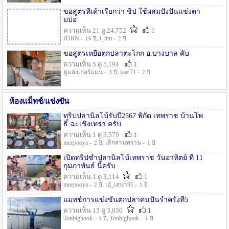
ขอสูตรที่เค้าเรียกว่า ชิป ใช้ผสมปังปั่นแข่งตา
มบ่อ
ความเห็น 21 ดู 24,752
1
JORN -
, i_tim -
16 ปี
2 ปี
ขอสูตรเหยื่อตกปลาตะโกก อ.บางบาล คับ
ความเห็น 5 ดู 5,194
1
ตู่แฮงเกอร์แมน -
, kae 71 -
3 ปี
2 ปี
ห้องแม็ทช์/แข่งขัน
ทริปปลานิลโบ้รับปี2567 พิกัด เทพราช บ้านโพ
ธิ์ ฉะเชิงเทรา ครับ
ความเห็น 1 ดู 3,579
1
meepooya -
, เด็กสามพราน -
2 ปี
1 ปี
เปิดทริปซ้ำปลานิลโบ้เทพราช วันอาทิตย์ ที่ 11
กุมภาพันธ์ นี้ครับ
ความเห็น 1 ดู 3,114
1
meepooya -
, เอ๋_เสนา91 -
2 ปี
1 ปี
แมทช์การแข่งขั้นตกปลาคนปั้นรำครั้งที่5
ความเห็น 13 ดู 3,030
1
Tonbighook -
, Tonbighook -
1 ปี
1 ปี