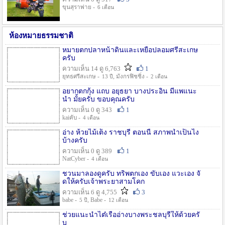
ขุนสุราพ่าย -
6 เดือน
ห้องหมายธรรมชาติ
หมายตกปลาหน้าดินและเหยื่อปลอมศรีสะเกษ
ครับ
ความเห็น 14 ดู 6,763
1
ยุทธศรีสะเกษ -
, มังกรฟิชชิ่ง -
13 ปี
2 เดือน
อยากตกกุ้ง แถบ อยุธยา บางประอิน มีแพแนะ
นำ มั้ยครับ ขอบคุณครับ
ความเห็น 0 ดู 343
1
kaiคับ -
4 เดือน
อ่าง ห้วยไม้เต็ง ราชบุรี ตอนนี้ สภาพน้ำเป็นไง
บ้างครับ
ความเห็น 0 ดู 389
1
NatCyber -
4 เดือน
ชวนมาลองดูครับ ทริพตกเอง ขับเอง แวะเอง จั
ดให้ครับเจ้าพระยาสามโคก
ความเห็น 6 ดู 4,755
3
babe -
, Babe -
5 ปี
12 เดือน
ช่วยแนะนำไต๋เรืออ่างบางพระชลบุรีให้ด้วยครั
บ