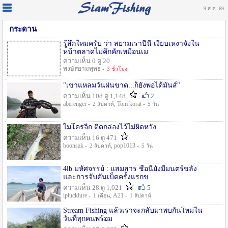
9 ส.ค. 69
กระดาน
รู้สึกใหมครับ ว่า สยามเราปีนี้ เงียบเหงาจังใน
หน้าตลาดไม่คึกคักเหมือนเม
ความเห็น 0 ดู 20
พงษ์สยามพุทธ -
3 ชั่วโมง
"เขาแหลมวันฝนขาด...ก็ยังพอได้มันส์"
ความเห็น 108 ดู 1,148
2
aberenger -
, Tom korat -
2 สัปดาห์
5 วัน
ไมโครจิ้ก ติดกล่องไว้ไม่ผิดหวัง
ความเห็น 16 ดู 471
boonsak -
, pop1013 -
2 สัปดาห์
5 วัน
4lb มหัศจรรย์ : แสมสาร ชื่อนี้ยังมีมนตร์ขลัง
และการจับคันเบ็ดครั้งแรกข
ความเห็น 28 ดู 1,021
5
iplucklure -
, A21 -
1 เดือน
1 สัปดาห์
Stream Fishing แล้วเราจะกลับมาพบกันใหม่ใน
วันที่ทุกคนพร้อม