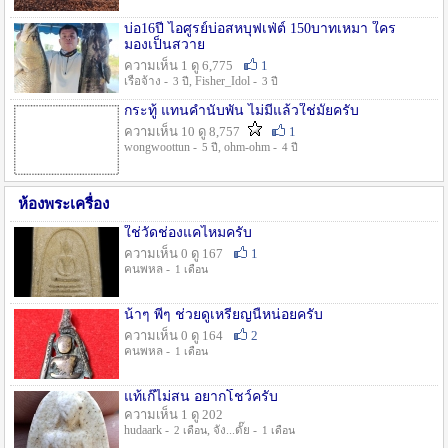
บ่อ16ปี ไอศูรย์บ่อสหบุฟเฟ่ต์ 150บาทเหมา ใคร
มองเป็นสวาย
ความเห็น 1 ดู 6,775
1
เรือจ้าง -
, Fisher_Idol -
3 ปี
3 ปี
กระทู้ แทนคำนับพัน ไม่มีแล้วใช่มั๊ยครับ
ความเห็น 10 ดู 8,757
1
wongwoottun -
, ohm-ohm -
5 ปี
4 ปี
ห้องพระเครื่อง
ใช่วัดช่องแคไหมครับ
ความเห็น 0 ดู 167
1
คนพหล -
1 เดือน
น้าๆ พี่ๆ ช่วยดูเหรียญนี้หน่อยครับ
ความเห็น 0 ดู 164
2
คนพหล -
1 เดือน
แท้เก๊ไม่สน อยากโชว์ครับ
ความเห็น 1 ดู 202
hudaark -
, จัง...ดั๊ย -
2 เดือน
1 เดือน