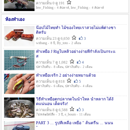
ความเห็น 0 ดู 191
lnw_Fishing -
, lnw_Fishing -
4 สัปดาห์
4 สัปดาห์
ห้องทำเอง
น๊อปไม้ไทยทำ ไม้ของไทยเราสวยไม่แพ้ต่างชา
ติครับ
ความเห็น 23 ดู 6,650
3
witbang -
, By_toto -
8 ปี
2 เดือน
ทำเหยื่อ J Rigใบหลิวอย่างง่ายที่กำลังเป็นกระแ
ส
ความเห็น 7 ดู 1,082
4
ปลางับคับ -
, ปลางับคับ -
8 เดือน
2 เดือน
ทำเหยื่อเจริก 2 อย่างง่ายหมานด้วย
ความเห็น 6 ดู 818
5
ปลางับคับ -
, ปลางับคับ -
6 เดือน
4 เดือน
วิธีทำเหยื่อตกปลากดในน้ำใหล น้ำหลาก ได้งั
ดแน่นอน เด็ดจริง!
ความเห็น 8 ดู 6,588
3
7ม่หล่๑llต่lลีe -
, e_boum -
3 ปี
11 เดือน
PART 3 ... รูปที่เหลือ เหยื่อ " ส้นตรีน ... นนน
"