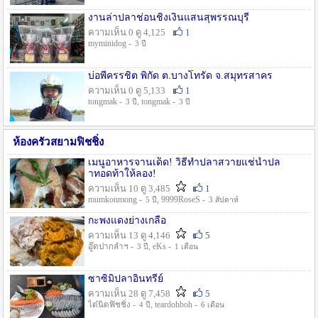
งานล่าปลาช่อนชิงเงินแสนสุพรรณบุรี
ความเห็น 0 ดู 4,125
1
myminidog -
3 ปี
บ่อพี่ครรชิต พิกัด ต.บางโทรัด จ.สมุทรสาคร
ความเห็น 0 ดู 5,133
1
tongmak -
, tongmak -
3 ปี
3 ปี
ห้องครัวสยามฟิชชิ่ง
เมนูอาหารจานเด็ด! วิธีทำปลาสวายแช่น้ำปล
าทอดท้าให้ลอง!
ความเห็น 10 ดู 3,485
1
mumkonmong -
, 9999RoseS -
5 ปี
3 สัปดาห์
กะพงแดงย่างเกลือ
ความเห็น 13 ดู 4,146
5
อู๊ดปากลำฯ -
, eKs -
3 ปี
1 เดือน
ซาซิมิปลาอินทรีย์
ความเห็น 28 ดู 7,458
5
ไต๋นิตฟิชชิ่ง -
, teardohboh -
4 ปี
6 เดือน