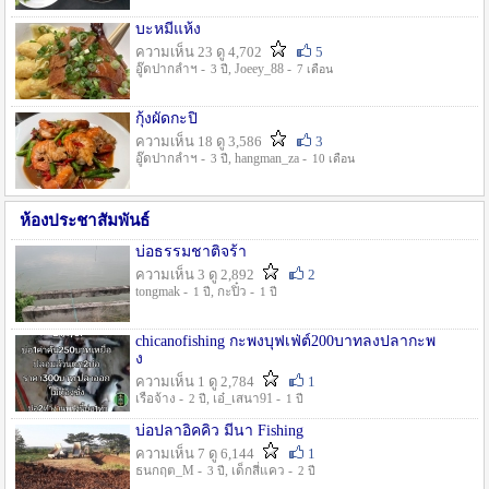
บะหมี่แห้ง
ความเห็น 23 ดู 4,702
5
อู๊ดปากลำฯ -
, Joeey_88 -
3 ปี
7 เดือน
กุ้งผัดกะปิ
ความเห็น 18 ดู 3,586
3
อู๊ดปากลำฯ -
, hangman_za -
3 ปี
10 เดือน
ห้องประชาสัมพันธ์
บ่อธรรมชาติจร้า
ความเห็น 3 ดู 2,892
2
tongmak -
, กะปิ๋ว -
1 ปี
1 ปี
chicanofishing กะพงบุฟเฟ่ต์200บาทลงปลากะพ
ง
ความเห็น 1 ดู 2,784
1
เรือจ้าง -
, เอ๋_เสนา91 -
2 ปี
1 ปี
บ่อปลาอิคคิว มีนา Fishing
ความเห็น 7 ดู 6,144
1
ธนกฤต_M -
, เด็กสี่แคว -
3 ปี
2 ปี