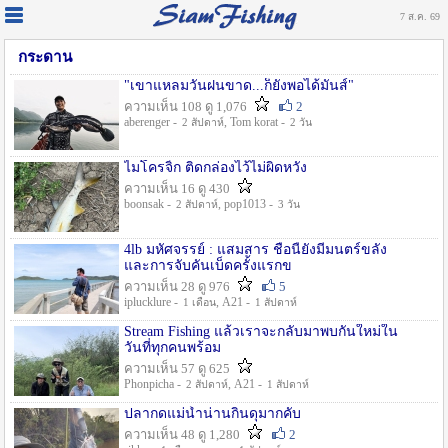
7 ส.ค. 69
กระดาน
"เขาแหลมวันฝนขาด...ก็ยังพอได้มันส์"
ความเห็น 108 ดู 1,076
2
aberenger -
, Tom korat -
2 สัปดาห์
2 วัน
ไมโครจิ้ก ติดกล่องไว้ไม่ผิดหวัง
ความเห็น 16 ดู 430
boonsak -
, pop1013 -
2 สัปดาห์
3 วัน
4lb มหัศจรรย์ : แสมสาร ชื่อนี้ยังมีมนตร์ขลัง
และการจับคันเบ็ดครั้งแรกข
ความเห็น 28 ดู 976
5
iplucklure -
, A21 -
1 เดือน
1 สัปดาห์
Stream Fishing แล้วเราจะกลับมาพบกันใหม่ใน
วันที่ทุกคนพร้อม
ความเห็น 57 ดู 625
Phonpicha -
, A21 -
2 สัปดาห์
1 สัปดาห์
ปลากดแม่น้ำน่านกินดุมากคับ
ความเห็น 48 ดู 1,280
2