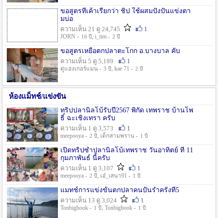
ขอสูตรที่เค้าเรียกว่า ชิป ใช้ผสมปังปั่นแข่งตา
มบ่อ
ความเห็น 21 ดู 24,745
1
JORN -
, i_tim -
16 ปี
2 ปี
ขอสูตรเหยื่อตกปลาตะโกก อ.บางบาล คับ
ความเห็น 5 ดู 5,189
1
ตู่แฮงเกอร์แมน -
, kae 71 -
3 ปี
2 ปี
ห้องแม็ทช์/แข่งขัน
ทริปปลานิลโบ้รับปี2567 พิกัด เทพราช บ้านโพ
ธิ์ ฉะเชิงเทรา ครับ
ความเห็น 1 ดู 3,573
1
meepooya -
, เด็กสามพราน -
2 ปี
1 ปี
เปิดทริปซ้ำปลานิลโบ้เทพราช วันอาทิตย์ ที่ 11
กุมภาพันธ์ นี้ครับ
ความเห็น 1 ดู 3,107
1
meepooya -
, เอ๋_เสนา91 -
2 ปี
1 ปี
แมทช์การแข่งขั้นตกปลาคนปั้นรำครั้งที่5
ความเห็น 13 ดู 3,024
1
Tonbighook -
, Tonbighook -
1 ปี
1 ปี