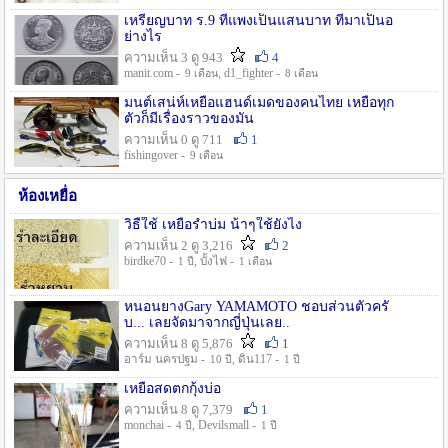
เหรียญบาท ร.9 ที่แพงเป็นแสนบาท ที่มาเป็นอ
ย่างไร
ความเห็น 3 ดู 943
4
manit.com -
, d1_fighter -
9 เดือน
8 เดือน
มนต์เสน่ห์เหยื่อแฮนด์เมดของคนไทย เหยื่อทุก
ตัวก็มีเรื่องราวของมัน
ความเห็น 0 ดู 711
1
fishingover -
9 เดือน
ห้องเหยื่อ
วิธืใช้ เหยื่อรำบ่ม น้าๆใช้ยังไง
ความเห็น 2 ดู 3,216
2
birdke70 -
, บั้งไฟ -
1 ปี
1 เดือน
หนอนยางGary YAMAMOTO ชอบส่วนตัวครั
บ... เลยจัดมาจากญี่ปุ่นเลย..
ความเห็น 8 ดู 5,876
1
อาร์ม นครปฐม -
, ดิน117 -
10 ปี
1 ปี
เหยื่อสดตกกุ้งบ่อ
ความเห็น 8 ดู 7,379
1
monchai -
, Devilsmall -
4 ปี
1 ปี