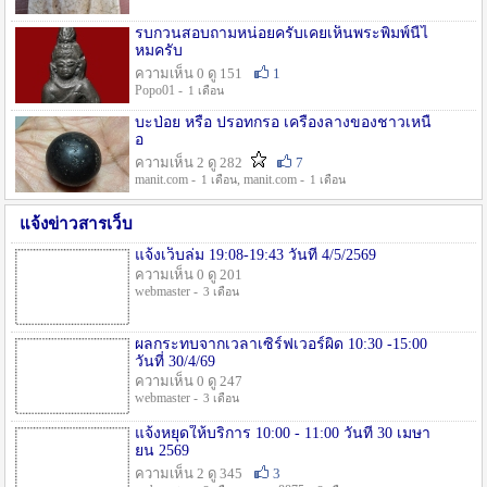
รบกวนสอบถามหน่อยครับเคยเห็นพระพิมพ์นี้ไ
หมครับ
ความเห็น 0 ดู 151
1
Popo01 -
1 เดือน
บะป่อย หรือ ปรอทกรอ เครื่องลางของชาวเหนื
อ
ความเห็น 2 ดู 282
7
manit.com -
, manit.com -
1 เดือน
1 เดือน
แจ้งข่าวสารเว็บ
แจ้งเว็บล่ม 19:08-19:43 วันที่ 4/5/2569
ความเห็น 0 ดู 201
webmaster -
3 เดือน
ผลกระทบจากเวลาเซิร์ฟเวอร์ผิด 10:30 -15:00
วันที่ 30/4/69
ความเห็น 0 ดู 247
webmaster -
3 เดือน
แจ้งหยุดให้บริการ 10:00 - 11:00 วันที่ 30 เมษา
ยน 2569
ความเห็น 2 ดู 345
3