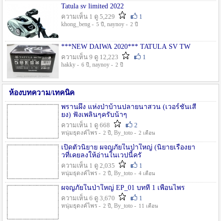
Tatula sv limited 2022
ความเห็น 1 ดู 5,229
1
khong_beng -
, naynoy -
5 ปี
2 ปี
***NEW DAIWA 2020*** TATULA SV TW
ความเห็น 9 ดู 12,223
1
hakky -
, naynoy -
6 ปี
2 ปี
ห้องบทความ/เทคนิค
พรานผึ้ง แห่งป่าบ้านปลายนาสวน (เวอร์ชั่นเสี
ยง) ฟังเพลินๆครับน้าๆ
ความเห็น 1 ดู 668
2
หนุ่มธุดงค์ไพร -
, By_toto -
2 ปี
2 เดือน
เปิดตัวนิยาย ผจญภัยในป่าใหญ่ (นิยายเรื่องยา
วที่เคยลงให้อ่านในเวปนี้ครั
ความเห็น 1 ดู 2,035
1
หนุ่มธุดงค์ไพร -
, By_toto -
2 ปี
4 เดือน
ผจญภัยในป่าใหญ่ EP_01 บทที่ 1 เพื่อนไพร
ความเห็น 6 ดู 3,670
1
หนุ่มธุดงค์ไพร -
, By_toto -
2 ปี
11 เดือน