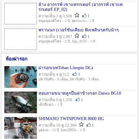
ล้าง อาถรรพ์ เขาแทรกเตอร์ (อาถรรพ์ เขาแท
รกเตอร์ EP_02)
ความเห็น 3 ดู 3,509
1
หนุ่มธุดงค์ไพร -
, สุดเกะกะ -
2 ปี
1 ปี
พรานนก (เวอร์ชั่นเสียง) ฟังเพลินๆครับน้าๆ
ความเห็น 4 ดู 2,867
1
หนุ่มธุดงค์ไพร -
, Jaja_4133 -
2 ปี
1 ปี
ห้องผ่ารอก
ผ่ารอกเบทTeban Litespin DCx
ความเห็น 4 ดู 512
3
ปลางับคับ -
, ปลางับคับ -
6 เดือน
5 เดือน
สอบถามขนาดลูกปืนฝาข้างรอก Daiwa BG10
ความเห็น 0 ดู 1,350
1
เด็กสี่แคว -
1 ปี
SHIMANO TWINPOWER 8000 HG
ความเห็น 16 ดู 22,386
1
jakkrie -
, kom2005s -
15 ปี
1 ปี