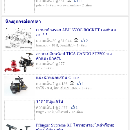
ความเห็น 7 ดู 831
11
jadel -
, worawitnonline -
6 เดือน
2 เดือน
ห้องอุปกรณ์ตกปลา
เรามาล้างรอก ABU 6500C ROCKET เองกันเถ
อะ..!!!
ความเห็น 30 ดู 31,044
2
tanapat t. -
, Seagull20 -
18 ปี
1 เดือน
อยากเปลี่ยนน็อป TICA CANDO ST3500 ขอ
คำแนะนำครับ
ความเห็น 0 ดู 277
vin -
3 เดือน
แนะนำหน่อยสปิน G max
ความเห็น 7 ดู 4,186
1
ป๋าโก้ -
, นิพนธ์082162660 -
9 ปี
8 เดือน
ราคาคันjmครับ
ความเห็น 1 ดู 2,477
1
tangtr -
, มโนรมย์ -
12 ปี
12 เดือน
Pflueger Supreme XT ใครพอหาอะไหล่หรือพอ
ซ่อมได้บ้างครับ