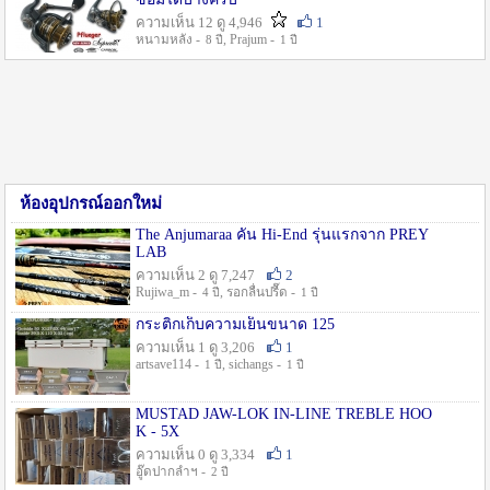
ความเห็น 12 ดู 4,946
1
หนามหลัง -
, Prajum -
8 ปี
1 ปี
ห้องอุปกรณ์ออกใหม่
The Anjumaraa คัน Hi-End รุ่นแรกจาก PREY
LAB
ความเห็น 2 ดู 7,247
2
Rujiwa_m -
, รอกลื่นปรื๊ด -
4 ปี
1 ปี
กระติกเก็บความเย็นขนาด 125
ความเห็น 1 ดู 3,206
1
artsave114 -
, sichangs -
1 ปี
1 ปี
MUSTAD JAW-LOK IN-LINE TREBLE HOO
K - 5X
ความเห็น 0 ดู 3,334
1
อู๊ดปากลำฯ -
2 ปี