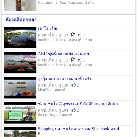
Num mea -
, Num mea -
2 เดือน
2 เดือน
ห้องคลิปตกปลา
เดาไปเรื่อย
ความเห็น 2 ดู 123
1
footfish -
, เอ สระบุรี -
1 สัปดาห์
2 วัน
ABU ชุดนี้ ตกกะพง แจ่มเลย
ความเห็น 2 ดู 112
1
footfish -
, เอ สระบุรี -
1 สัปดาห์
2 วัน
จูงกุ้ง ตกปลาเก๋า ตอนเช้าครับ
ความเห็น 0 ดู 120
2
Muu26 -
1 สัปดาห์
ช่อน ชะโด@สุพรรณบุรี กัดดียิ่งกว่ายุงอีกน้า
ความเห็น 0 ดู 204
2
ก้อง ตะโกคู่ -
2 สัปดาห์
Skipping ปลาชะโดคลอง เทสSike hook จากL
F