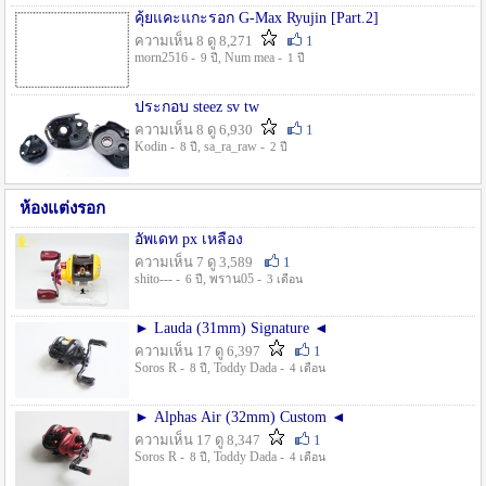
คุ้ยแคะแกะรอก G-Max Ryujin [Part.2]
ความเห็น 8 ดู 8,271
1
morn2516 -
, Num mea -
9 ปี
1 ปี
ประกอบ steez sv tw
ความเห็น 8 ดู 6,930
1
Kodin -
, sa_ra_raw -
8 ปี
2 ปี
ห้องแต่งรอก
อัพเดท px เหลือง
ความเห็น 7 ดู 3,589
1
shito--- -
, พราน05 -
6 ปี
3 เดือน
► Lauda (31mm) Signature ◄
ความเห็น 17 ดู 6,397
1
Soros R -
, Toddy Dada -
8 ปี
4 เดือน
► Alphas Air (32mm) Custom ◄
ความเห็น 17 ดู 8,347
1
Soros R -
, Toddy Dada -
8 ปี
4 เดือน