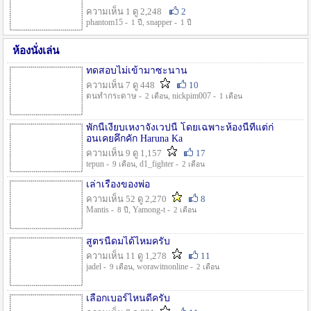
ความเห็น 1 ดู 2,248
2
phantom15 -
, snapper -
1 ปี
1 ปี
ห้องนั่งเล่น
ทดสอบไม่เข้ามาซะนาน
ความเห็น 7 ดู 448
10
ตนทำกระดาษ -
, nickpim007 -
2 เดือน
1 เดือน
พักนี้เงียบเหงาจังเวปนี้ โดยเฉพาะห้องนี้ที่แต่ก่
อนเคยคึกคัก Haruna Ka
ความเห็น 9 ดู 1,157
17
tepun -
, d1_fighter -
9 เดือน
2 เดือน
เล่าเรื่องของพ่อ
ความเห็น 52 ดู 2,270
8
Mantis -
, Yamong-t -
8 ปี
2 เดือน
สูตรนี้ดมได้ไหมครับ
ความเห็น 11 ดู 1,278
11
jadel -
, worawitnonline -
9 เดือน
2 เดือน
เลือกเบอร์ไหนดีครับ