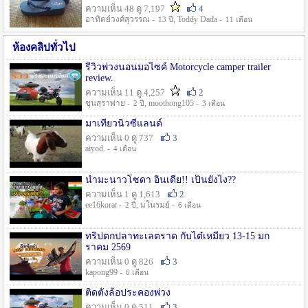
ความเห็น 48 ดู 7,197
4
อาทิตย์วงศ์สุวรรณ -
, Toddy Dada -
13 ปี
11 เดือน
ห้องคลิปทั่วไป
รีวิวพ่วงนอนมอไซค์ Motorcycle camper trailer
review.
ความเห็น 11 ดู 4,257
2
ขุนสุราพ่าย -
, moothong105 -
2 ปี
3 เดือน
มาเที่ยวนิวซีแลนด์
ความเห็น 0 ดู 737
3
aiyod. -
4 เดือน
น้ำมะนาวโซดา อินเดีย!! เป็นยังไง??
ความเห็น 1 ดู 1,613
2
ee16korat -
, มโนรมย์ -
2 ปี
6 เดือน
ทริปตกปลาทะเลตราด กับไต๋เหมี่ยว 13-15 มก
ราคม 2569
ความเห็น 0 ดู 826
3
kapong99 -
6 เดือน
ติดตั้งล้อประคองพ่วง
ความเห็น 0 ดู 511
3