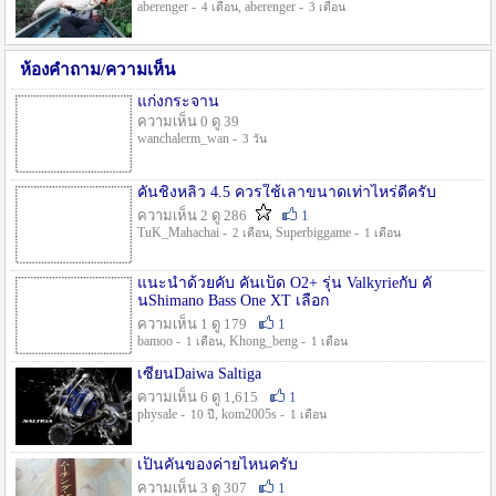
aberenger -
, aberenger -
4 เดือน
3 เดือน
ห้องคำถาม/ความเห็น
แก่งกระจาน
ความเห็น 0 ดู 39
wanchalerm_wan -
3 วัน
คันชิงหลิว 4.5 ควรใช้เลาขนาดเท่าไหร่ดีครับ
ความเห็น 2 ดู 286
1
TuK_Mahachai -
, Superbiggame -
2 เดือน
1 เดือน
แนะนำด้วยคับ คันเบ็ด O2+ รุ่น Valkyrieกับ คั
นShimano Bass One XT เลือก
ความเห็น 1 ดู 179
1
bamoo -
, Khong_beng -
1 เดือน
1 เดือน
เซียนDaiwa Saltiga
ความเห็น 6 ดู 1,615
1
physale -
, kom2005s -
10 ปี
1 เดือน
เป็นคันของค่ายไหนครับ
ความเห็น 3 ดู 307
1