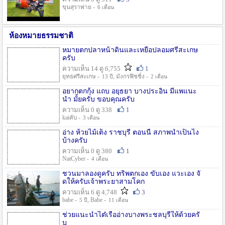
ขุนสุราพ่าย -
6 เดือน
ห้องหมายธรรมชาติ
หมายตกปลาหน้าดินและเหยื่อปลอมศรีสะเกษ
ครับ
ความเห็น 14 ดู 6,755
1
ยุทธศรีสะเกษ -
, มังกรฟิชชิ่ง -
13 ปี
2 เดือน
อยากตกกุ้ง แถบ อยุธยา บางประอิน มีแพแนะ
นำ มั้ยครับ ขอบคุณครับ
ความเห็น 0 ดู 338
1
kaiคับ -
3 เดือน
อ่าง ห้วยไม้เต็ง ราชบุรี ตอนนี้ สภาพน้ำเป็นไง
บ้างครับ
ความเห็น 0 ดู 380
1
NatCyber -
4 เดือน
ชวนมาลองดูครับ ทริพตกเอง ขับเอง แวะเอง จั
ดให้ครับเจ้าพระยาสามโคก
ความเห็น 6 ดู 4,748
3
babe -
, Babe -
5 ปี
11 เดือน
ช่วยแนะนำไต๋เรืออ่างบางพระชลบุรีให้ด้วยครั
บ