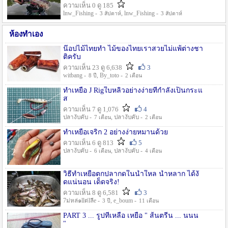
ความเห็น 0 ดู 185
lnw_Fishing -
, lnw_Fishing -
3 สัปดาห์
3 สัปดาห์
ห้องทำเอง
น๊อปไม้ไทยทำ ไม้ของไทยเราสวยไม่แพ้ต่างชา
ติครับ
ความเห็น 23 ดู 6,638
3
witbang -
, By_toto -
8 ปี
2 เดือน
ทำเหยื่อ J Rigใบหลิวอย่างง่ายที่กำลังเป็นกระแ
ส
ความเห็น 7 ดู 1,076
4
ปลางับคับ -
, ปลางับคับ -
7 เดือน
2 เดือน
ทำเหยื่อเจริก 2 อย่างง่ายหมานด้วย
ความเห็น 6 ดู 813
5
ปลางับคับ -
, ปลางับคับ -
6 เดือน
4 เดือน
วิธีทำเหยื่อตกปลากดในน้ำใหล น้ำหลาก ได้งั
ดแน่นอน เด็ดจริง!
ความเห็น 8 ดู 6,581
3
7ม่หล่๑llต่lลีe -
, e_boum -
3 ปี
11 เดือน
PART 3 ... รูปที่เหลือ เหยื่อ " ส้นตรีน ... นนน
"