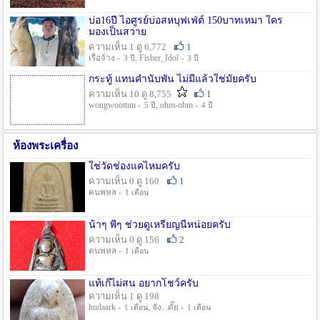
บ่อ16ปี ไอศูรย์บ่อสหบุฟเฟ่ต์ 150บาทเหมา ใคร
มองเป็นสวาย
ความเห็น 1 ดู 6,772
1
เรือจ้าง -
, Fisher_Idol -
3 ปี
3 ปี
กระทู้ แทนคำนับพัน ไม่มีแล้วใช่มั๊ยครับ
ความเห็น 10 ดู 8,755
1
wongwoottun -
, ohm-ohm -
5 ปี
4 ปี
ห้องพระเครื่อง
ใช่วัดช่องแคไหมครับ
ความเห็น 0 ดู 160
1
คนพหล -
1 เดือน
น้าๆ พี่ๆ ช่วยดูเหรียญนี้หน่อยครับ
ความเห็น 0 ดู 156
2
คนพหล -
1 เดือน
แท้เก๊ไม่สน อยากโชว์ครับ
ความเห็น 1 ดู 198
hudaark -
, จัง...ดั๊ย -
1 เดือน
1 เดือน