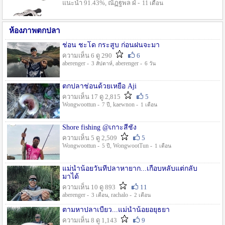
แนะนำ 91.43%, ณัฏฐพล ฝ่ -
11 เดือน
ห้องภาพตกปลา
ช่อน ชะโด กระสูบ ก่อนฝนจะมา
ความเห็น 6 ดู 290
6
aberenger -
, aberenger -
3 สัปดาห์
6 วัน
ตกปลาช่อนด้วยเหยื่อ Aji
ความเห็น 17 ดู 2,815
5
Wongwoottun -
, kaewnon -
7 ปี
1 เดือน
Shore fishing @เกาะสีชัง
ความเห็น 5 ดู 2,509
5
Wongwoottun -
, WongwootTun -
5 ปี
1 เดือน
แม่น้ำน้อยวันที่ปลาหายาก...เกือบหลับแต่กลับ
มาได้
ความเห็น 10 ดู 893
11
aberenger -
, rachalo -
3 เดือน
2 เดือน
ตามหาปลาเบี้ยว...แม่น้ำน้อยอยุธยา
ความเห็น 8 ดู 1,143
9