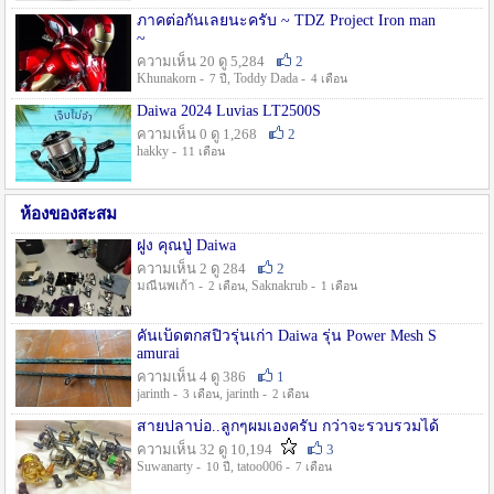
ภาคต่อกันเลยนะครับ ~ TDZ Project Iron man
~
ความเห็น 20 ดู 5,284
2
Khunakorn -
, Toddy Dada -
7 ปี
4 เดือน
Daiwa 2024 Luvias LT2500S
ความเห็น 0 ดู 1,268
2
hakky -
11 เดือน
ห้องของสะสม
ฝูง คุณปู่ Daiwa
ความเห็น 2 ดู 284
2
มณีนพเก้า -
, Saknakrub -
2 เดือน
1 เดือน
คันเบ็ดตกสปิ๋วรุ่นเก่า Daiwa รุ่น Power Mesh S
amurai
ความเห็น 4 ดู 386
1
jarinth -
, jarinth -
3 เดือน
2 เดือน
สายปลาบ่อ..ลูกๆผมเองครับ กว่าจะรวบรวมได้
ความเห็น 32 ดู 10,194
3
Suwanarty -
, tatoo006 -
10 ปี
7 เดือน