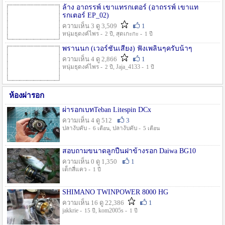
ล้าง อาถรรพ์ เขาแทรกเตอร์ (อาถรรพ์ เขาแท
รกเตอร์ EP_02)
ความเห็น 3 ดู 3,509
1
หนุ่มธุดงค์ไพร -
, สุดเกะกะ -
2 ปี
1 ปี
พรานนก (เวอร์ชั่นเสียง) ฟังเพลินๆครับน้าๆ
ความเห็น 4 ดู 2,866
1
หนุ่มธุดงค์ไพร -
, Jaja_4133 -
2 ปี
1 ปี
ห้องผ่ารอก
ผ่ารอกเบทTeban Litespin DCx
ความเห็น 4 ดู 512
3
ปลางับคับ -
, ปลางับคับ -
6 เดือน
5 เดือน
สอบถามขนาดลูกปืนฝาข้างรอก Daiwa BG10
ความเห็น 0 ดู 1,350
1
เด็กสี่แคว -
1 ปี
SHIMANO TWINPOWER 8000 HG
ความเห็น 16 ดู 22,386
1
jakkrie -
, kom2005s -
15 ปี
1 ปี