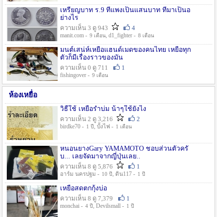
เหรียญบาท ร.9 ที่แพงเป็นแสนบาท ที่มาเป็นอ
ย่างไร
ความเห็น 3 ดู 943
4
manit.com -
, d1_fighter -
9 เดือน
8 เดือน
มนต์เสน่ห์เหยื่อแฮนด์เมดของคนไทย เหยื่อทุก
ตัวก็มีเรื่องราวของมัน
ความเห็น 0 ดู 711
1
fishingover -
9 เดือน
ห้องเหยื่อ
วิธืใช้ เหยื่อรำบ่ม น้าๆใช้ยังไง
ความเห็น 2 ดู 3,216
2
birdke70 -
, บั้งไฟ -
1 ปี
1 เดือน
หนอนยางGary YAMAMOTO ชอบส่วนตัวครั
บ... เลยจัดมาจากญี่ปุ่นเลย..
ความเห็น 8 ดู 5,876
1
อาร์ม นครปฐม -
, ดิน117 -
10 ปี
1 ปี
เหยื่อสดตกกุ้งบ่อ
ความเห็น 8 ดู 7,379
1
monchai -
, Devilsmall -
4 ปี
1 ปี