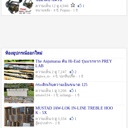
ความเห็น 12 ดู 4,946
1
หนามหลัง -
, Prajum -
8 ปี
1 ปี
ห้องอุปกรณ์ออกใหม่
The Anjumaraa คัน Hi-End รุ่นแรกจาก PREY
LAB
ความเห็น 2 ดู 7,247
2
Rujiwa_m -
, รอกลื่นปรื๊ด -
4 ปี
1 ปี
กระติกเก็บความเย็นขนาด 125
ความเห็น 1 ดู 3,206
1
artsave114 -
, sichangs -
1 ปี
1 ปี
MUSTAD JAW-LOK IN-LINE TREBLE HOO
K - 5X
ความเห็น 0 ดู 3,334
1
อู๊ดปากลำฯ -
2 ปี