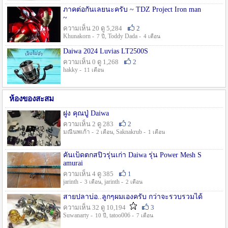
ภาคต่อกันเลยนะครับ ~ TDZ Project Iron man
~
ความเห็น 20 ดู 5,284
2
Khunakorn -
, Toddy Dada -
7 ปี
4 เดือน
Daiwa 2024 Luvias LT2500S
ความเห็น 0 ดู 1,268
2
hakky -
11 เดือน
ห้องของสะสม
ฝูง คุณปู่ Daiwa
ความเห็น 2 ดู 283
2
มณีนพเก้า -
, Saknakrub -
2 เดือน
1 เดือน
คันเบ็ดตกสปิ๋วรุ่นเก่า Daiwa รุ่น Power Mesh S
amurai
ความเห็น 4 ดู 385
1
jarinth -
, jarinth -
3 เดือน
2 เดือน
สายปลาบ่อ..ลูกๆผมเองครับ กว่าจะรวบรวมได้
ความเห็น 32 ดู 10,194
3
Suwanarty -
, tatoo006 -
10 ปี
7 เดือน