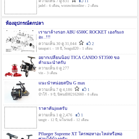
ความเห็น 7 ดู 831
11
jadel -
, worawitnonline -
6 เดือน
2 เดือน
ห้องอุปกรณ์ตกปลา
เรามาล้างรอก ABU 6500C ROCKET เองกันเถ
อะ..!!!
ความเห็น 30 ดู 31,044
2
tanapat t. -
, Seagull20 -
18 ปี
1 เดือน
อยากเปลี่ยนน็อป TICA CANDO ST3500 ขอ
คำแนะนำครับ
ความเห็น 0 ดู 277
vin -
3 เดือน
แนะนำหน่อยสปิน G max
ความเห็น 7 ดู 4,186
1
ป๋าโก้ -
, นิพนธ์082162660 -
9 ปี
8 เดือน
ราคาคันjmครับ
ความเห็น 1 ดู 2,476
1
tangtr -
, มโนรมย์ -
12 ปี
12 เดือน
Pflueger Supreme XT ใครพอหาอะไหล่หรือพอ
ซ่อมได้บ้างครับ