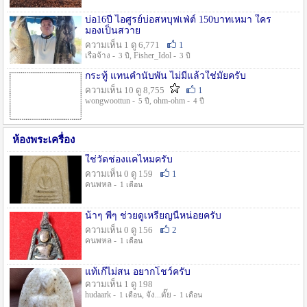
บ่อ16ปี ไอศูรย์บ่อสหบุฟเฟ่ต์ 150บาทเหมา ใคร
มองเป็นสวาย
ความเห็น 1 ดู 6,771
1
เรือจ้าง -
, Fisher_Idol -
3 ปี
3 ปี
กระทู้ แทนคำนับพัน ไม่มีแล้วใช่มั๊ยครับ
ความเห็น 10 ดู 8,755
1
wongwoottun -
, ohm-ohm -
5 ปี
4 ปี
ห้องพระเครื่อง
ใช่วัดช่องแคไหมครับ
ความเห็น 0 ดู 159
1
คนพหล -
1 เดือน
น้าๆ พี่ๆ ช่วยดูเหรียญนี้หน่อยครับ
ความเห็น 0 ดู 156
2
คนพหล -
1 เดือน
แท้เก๊ไม่สน อยากโชว์ครับ
ความเห็น 1 ดู 198
hudaark -
, จัง...ดั๊ย -
1 เดือน
1 เดือน