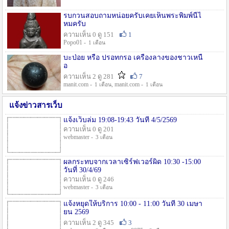
รบกวนสอบถามหน่อยครับเคยเห็นพระพิมพ์นี้ไ
หมครับ
ความเห็น 0 ดู 151
1
Popo01 -
1 เดือน
บะป่อย หรือ ปรอทกรอ เครื่องลางของชาวเหนื
อ
ความเห็น 2 ดู 281
7
manit.com -
, manit.com -
1 เดือน
1 เดือน
แจ้งข่าวสารเว็บ
แจ้งเว็บล่ม 19:08-19:43 วันที่ 4/5/2569
ความเห็น 0 ดู 201
webmaster -
3 เดือน
ผลกระทบจากเวลาเซิร์ฟเวอร์ผิด 10:30 -15:00
วันที่ 30/4/69
ความเห็น 0 ดู 246
webmaster -
3 เดือน
แจ้งหยุดให้บริการ 10:00 - 11:00 วันที่ 30 เมษา
ยน 2569
ความเห็น 2 ดู 345
3