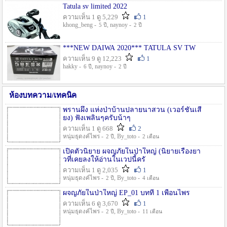
Tatula sv limited 2022
ความเห็น 1 ดู 5,229
1
khong_beng -
, naynoy -
5 ปี
2 ปี
***NEW DAIWA 2020*** TATULA SV TW
ความเห็น 9 ดู 12,223
1
hakky -
, naynoy -
6 ปี
2 ปี
ห้องบทความ/เทคนิค
พรานผึ้ง แห่งป่าบ้านปลายนาสวน (เวอร์ชั่นเสี
ยง) ฟังเพลินๆครับน้าๆ
ความเห็น 1 ดู 668
2
หนุ่มธุดงค์ไพร -
, By_toto -
2 ปี
2 เดือน
เปิดตัวนิยาย ผจญภัยในป่าใหญ่ (นิยายเรื่องยา
วที่เคยลงให้อ่านในเวปนี้ครั
ความเห็น 1 ดู 2,035
1
หนุ่มธุดงค์ไพร -
, By_toto -
2 ปี
4 เดือน
ผจญภัยในป่าใหญ่ EP_01 บทที่ 1 เพื่อนไพร
ความเห็น 6 ดู 3,670
1
หนุ่มธุดงค์ไพร -
, By_toto -
2 ปี
11 เดือน