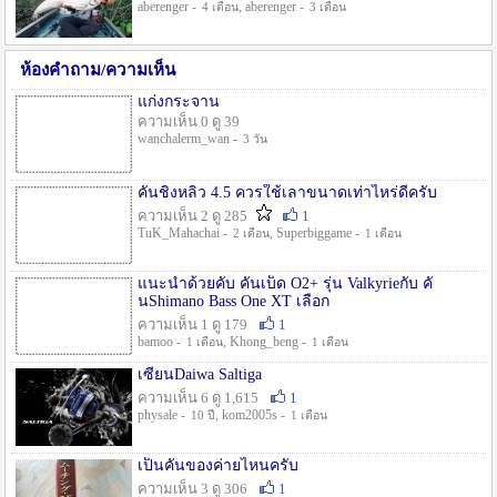
aberenger -
, aberenger -
4 เดือน
3 เดือน
ห้องคำถาม/ความเห็น
แก่งกระจาน
ความเห็น 0 ดู 39
wanchalerm_wan -
3 วัน
คันชิงหลิว 4.5 ควรใช้เลาขนาดเท่าไหร่ดีครับ
ความเห็น 2 ดู 285
1
TuK_Mahachai -
, Superbiggame -
2 เดือน
1 เดือน
แนะนำด้วยคับ คันเบ็ด O2+ รุ่น Valkyrieกับ คั
นShimano Bass One XT เลือก
ความเห็น 1 ดู 179
1
bamoo -
, Khong_beng -
1 เดือน
1 เดือน
เซียนDaiwa Saltiga
ความเห็น 6 ดู 1,615
1
physale -
, kom2005s -
10 ปี
1 เดือน
เป็นคันของค่ายไหนครับ
ความเห็น 3 ดู 306
1