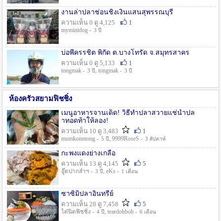
งานล่าปลาช่อนชิงเงินแสนสุพรรณบุรี
ความเห็น 0 ดู 4,125
1
myminidog -
3 ปี
บ่อพี่ครรชิต พิกัด ต.บางโทรัด จ.สมุทรสาคร
ความเห็น 0 ดู 5,133
1
tongmak -
, tongmak -
3 ปี
3 ปี
ห้องครัวสยามฟิชชิ่ง
เมนูอาหารจานเด็ด! วิธีทำปลาสวายแช่น้ำปล
าทอดท้าให้ลอง!
ความเห็น 10 ดู 3,483
1
mumkonmong -
, 9999RoseS -
5 ปี
3 สัปดาห์
กะพงแดงย่างเกลือ
ความเห็น 13 ดู 4,145
5
อู๊ดปากลำฯ -
, eKs -
3 ปี
1 เดือน
ซาซิมิปลาอินทรีย์
ความเห็น 28 ดู 7,458
5
ไต๋นิตฟิชชิ่ง -
, teardohboh -
4 ปี
6 เดือน