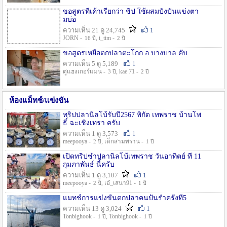
ขอสูตรที่เค้าเรียกว่า ชิป ใช้ผสมปังปั่นแข่งตา
มบ่อ
ความเห็น 21 ดู 24,745
1
JORN -
, i_tim -
16 ปี
2 ปี
ขอสูตรเหยื่อตกปลาตะโกก อ.บางบาล คับ
ความเห็น 5 ดู 5,189
1
ตู่แฮงเกอร์แมน -
, kae 71 -
3 ปี
2 ปี
ห้องแม็ทช์/แข่งขัน
ทริปปลานิลโบ้รับปี2567 พิกัด เทพราช บ้านโพ
ธิ์ ฉะเชิงเทรา ครับ
ความเห็น 1 ดู 3,573
1
meepooya -
, เด็กสามพราน -
2 ปี
1 ปี
เปิดทริปซ้ำปลานิลโบ้เทพราช วันอาทิตย์ ที่ 11
กุมภาพันธ์ นี้ครับ
ความเห็น 1 ดู 3,107
1
meepooya -
, เอ๋_เสนา91 -
2 ปี
1 ปี
แมทช์การแข่งขั้นตกปลาคนปั้นรำครั้งที่5
ความเห็น 13 ดู 3,024
1
Tonbighook -
, Tonbighook -
1 ปี
1 ปี