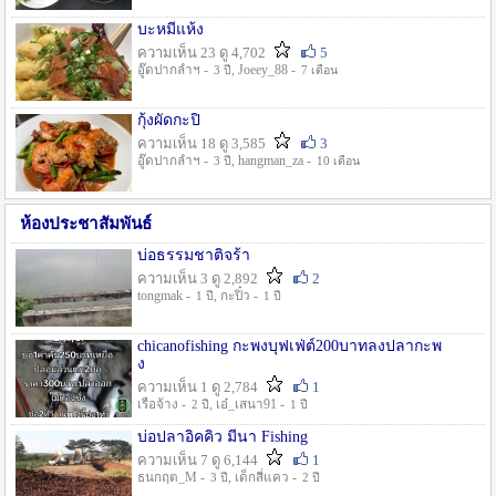
บะหมี่แห้ง
ความเห็น 23 ดู 4,702
5
อู๊ดปากลำฯ -
, Joeey_88 -
3 ปี
7 เดือน
กุ้งผัดกะปิ
ความเห็น 18 ดู 3,585
3
อู๊ดปากลำฯ -
, hangman_za -
3 ปี
10 เดือน
ห้องประชาสัมพันธ์
บ่อธรรมชาติจร้า
ความเห็น 3 ดู 2,892
2
tongmak -
, กะปิ๋ว -
1 ปี
1 ปี
chicanofishing กะพงบุฟเฟ่ต์200บาทลงปลากะพ
ง
ความเห็น 1 ดู 2,784
1
เรือจ้าง -
, เอ๋_เสนา91 -
2 ปี
1 ปี
บ่อปลาอิคคิว มีนา Fishing
ความเห็น 7 ดู 6,144
1
ธนกฤต_M -
, เด็กสี่แคว -
3 ปี
2 ปี