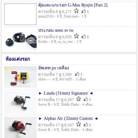
คุ้ยแคะแกะรอก G-Max Ryujin [Part.2]
ความเห็น 8 ดู 8,271
1
morn2516 -
, Num mea -
9 ปี
1 ปี
ประกอบ steez sv tw
ความเห็น 8 ดู 6,930
1
Kodin -
, sa_ra_raw -
8 ปี
2 ปี
ห้องแต่งรอก
อัพเดท px เหลือง
ความเห็น 7 ดู 3,589
1
shito--- -
, พราน05 -
6 ปี
3 เดือน
► Lauda (31mm) Signature ◄
ความเห็น 17 ดู 6,397
1
Soros R -
, Toddy Dada -
8 ปี
4 เดือน
► Alphas Air (32mm) Custom ◄
ความเห็น 17 ดู 8,347
1
Soros R -
, Toddy Dada -
8 ปี
4 เดือน