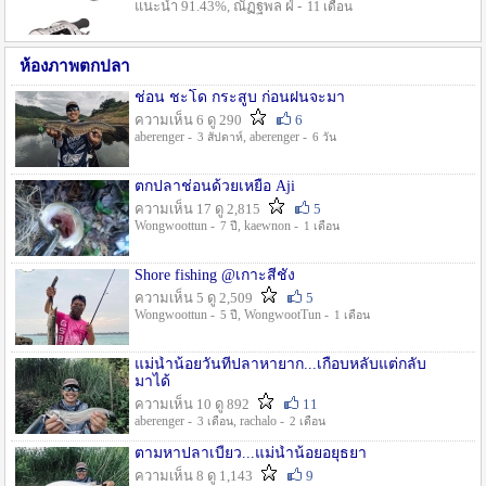
แนะนำ 91.43%, ณัฏฐพล ฝ่ -
11 เดือน
ห้องภาพตกปลา
ช่อน ชะโด กระสูบ ก่อนฝนจะมา
ความเห็น 6 ดู 290
6
aberenger -
, aberenger -
3 สัปดาห์
6 วัน
ตกปลาช่อนด้วยเหยื่อ Aji
ความเห็น 17 ดู 2,815
5
Wongwoottun -
, kaewnon -
7 ปี
1 เดือน
Shore fishing @เกาะสีชัง
ความเห็น 5 ดู 2,509
5
Wongwoottun -
, WongwootTun -
5 ปี
1 เดือน
แม่น้ำน้อยวันที่ปลาหายาก...เกือบหลับแต่กลับ
มาได้
ความเห็น 10 ดู 892
11
aberenger -
, rachalo -
3 เดือน
2 เดือน
ตามหาปลาเบี้ยว...แม่น้ำน้อยอยุธยา
ความเห็น 8 ดู 1,143
9