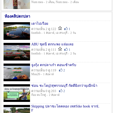
Num mea -
, Num mea -
2 เดือน
2 เดือน
ห้องคลิปตกปลา
เดาไปเรื่อย
ความเห็น 2 ดู 122
1
footfish -
, เอ สระบุรี -
1 สัปดาห์
2 วัน
ABU ชุดนี้ ตกกะพง แจ่มเลย
ความเห็น 2 ดู 111
1
footfish -
, เอ สระบุรี -
1 สัปดาห์
2 วัน
จูงกุ้ง ตกปลาเก๋า ตอนเช้าครับ
ความเห็น 0 ดู 119
2
Muu26 -
1 สัปดาห์
ช่อน ชะโด@สุพรรณบุรี กัดดียิ่งกว่ายุงอีกน้า
ความเห็น 0 ดู 203
2
ก้อง ตะโกคู่ -
2 สัปดาห์
Skipping ปลาชะโดคลอง เทสSike hook จากL
F