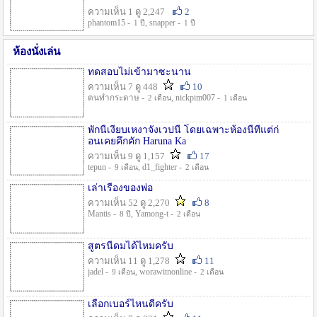
ความเห็น 1 ดู 2,247
2
phantom15 -
, snapper -
1 ปี
1 ปี
ห้องนั่งเล่น
ทดสอบไม่เข้ามาซะนาน
ความเห็น 7 ดู 448
10
ตนทำกระดาษ -
, nickpim007 -
2 เดือน
1 เดือน
พักนี้เงียบเหงาจังเวปนี้ โดยเฉพาะห้องนี้ที่แต่ก่
อนเคยคึกคัก Haruna Ka
ความเห็น 9 ดู 1,157
17
tepun -
, d1_fighter -
9 เดือน
2 เดือน
เล่าเรื่องของพ่อ
ความเห็น 52 ดู 2,270
8
Mantis -
, Yamong-t -
8 ปี
2 เดือน
สูตรนี้ดมได้ไหมครับ
ความเห็น 11 ดู 1,278
11
jadel -
, worawitnonline -
9 เดือน
2 เดือน
เลือกเบอร์ไหนดีครับ