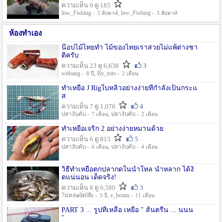
ความเห็น 0 ดู 185
lnw_Fishing -
, lnw_Fishing -
3 สัปดาห์
3 สัปดาห์
ห้องทำเอง
น๊อปไม้ไทยทำ ไม้ของไทยเราสวยไม่แพ้ต่างชา
ติครับ
ความเห็น 23 ดู 6,638
3
witbang -
, By_toto -
8 ปี
2 เดือน
ทำเหยื่อ J Rigใบหลิวอย่างง่ายที่กำลังเป็นกระแ
ส
ความเห็น 7 ดู 1,076
4
ปลางับคับ -
, ปลางับคับ -
7 เดือน
2 เดือน
ทำเหยื่อเจริก 2 อย่างง่ายหมานด้วย
ความเห็น 6 ดู 813
5
ปลางับคับ -
, ปลางับคับ -
6 เดือน
4 เดือน
วิธีทำเหยื่อตกปลากดในน้ำใหล น้ำหลาก ได้งั
ดแน่นอน เด็ดจริง!
ความเห็น 8 ดู 6,580
3
7ม่หล่๑llต่lลีe -
, e_boum -
3 ปี
11 เดือน
PART 3 ... รูปที่เหลือ เหยื่อ " ส้นตรีน ... นนน
"