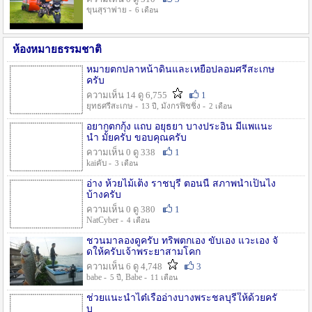
ขุนสุราพ่าย -
6 เดือน
ห้องหมายธรรมชาติ
หมายตกปลาหน้าดินและเหยื่อปลอมศรีสะเกษ
ครับ
ความเห็น 14 ดู 6,755
1
ยุทธศรีสะเกษ -
, มังกรฟิชชิ่ง -
13 ปี
2 เดือน
อยากตกกุ้ง แถบ อยุธยา บางประอิน มีแพแนะ
นำ มั้ยครับ ขอบคุณครับ
ความเห็น 0 ดู 338
1
kaiคับ -
3 เดือน
อ่าง ห้วยไม้เต็ง ราชบุรี ตอนนี้ สภาพน้ำเป็นไง
บ้างครับ
ความเห็น 0 ดู 380
1
NatCyber -
4 เดือน
ชวนมาลองดูครับ ทริพตกเอง ขับเอง แวะเอง จั
ดให้ครับเจ้าพระยาสามโคก
ความเห็น 6 ดู 4,748
3
babe -
, Babe -
5 ปี
11 เดือน
ช่วยแนะนำไต๋เรืออ่างบางพระชลบุรีให้ด้วยครั
บ