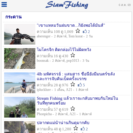
6 ส.ค. 69
กระดาน
"เขาแหลมวันฝนขาด...ก็ยังพอได้มันส์"
ความเห็น 108 ดู 1,069
2
aberenger -
, Tom korat -
2 สัปดาห์
2 วัน
ไมโครจิ้ก ติดกล่องไว้ไม่ผิดหวัง
ความเห็น 16 ดู 430
boonsak -
, pop1013 -
2 สัปดาห์
3 วัน
4lb มหัศจรรย์ : แสมสาร ชื่อนี้ยังมีมนตร์ขลัง
และการจับคันเบ็ดครั้งแรกข
ความเห็น 28 ดู 976
5
iplucklure -
, A21 -
1 เดือน
1 สัปดาห์
Stream Fishing แล้วเราจะกลับมาพบกันใหม่ใน
วันที่ทุกคนพร้อม
ความเห็น 57 ดู 619
Phonpicha -
, A21 -
2 สัปดาห์
1 สัปดาห์
ปลากดแม่น้ำน่านกินดุมากคับ
ความเห็น 48 ดู 1,280
2