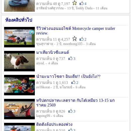
ความเห็น 48 ดู 7,197
4
อาทิตย์วงศ์สุวรรณ -
, Toddy Dada -
13 ปี
11 เดือน
ห้องคลิปทั่วไป
รีวิวพ่วงนอนมอไซค์ Motorcycle camper trailer
review.
ความเห็น 11 ดู 4,257
2
ขุนสุราพ่าย -
, moothong105 -
2 ปี
3 เดือน
มาเที่ยวนิวซีแลนด์
ความเห็น 0 ดู 737
3
aiyod. -
4 เดือน
น้ำมะนาวโซดา อินเดีย!! เป็นยังไง??
ความเห็น 1 ดู 1,613
2
ee16korat -
, มโนรมย์ -
2 ปี
6 เดือน
ทริปตกปลาทะเลตราด กับไต๋เหมี่ยว 13-15 มก
ราคม 2569
ความเห็น 0 ดู 826
3
kapong99 -
6 เดือน
ติดตั้งล้อประคองพ่วง
ความเห็น 0 ดู 510
3