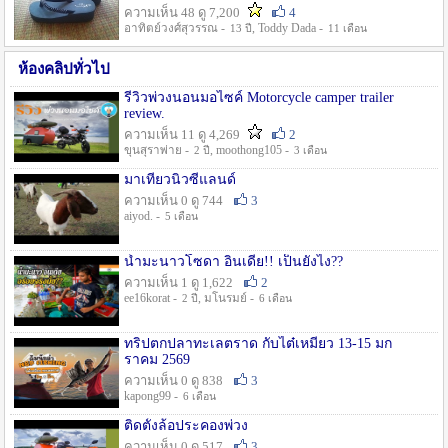
ความเห็น 48 ดู 7,200
4
อาทิตย์วงศ์สุวรรณ -
, Toddy Dada -
13 ปี
11 เดือน
ห้องคลิปทั่วไป
รีวิวพ่วงนอนมอไซค์ Motorcycle camper trailer
review.
ความเห็น 11 ดู 4,269
2
ขุนสุราพ่าย -
, moothong105 -
2 ปี
3 เดือน
มาเที่ยวนิวซีแลนด์
ความเห็น 0 ดู 744
3
aiyod. -
5 เดือน
น้ำมะนาวโซดา อินเดีย!! เป็นยังไง??
ความเห็น 1 ดู 1,622
2
ee16korat -
, มโนรมย์ -
2 ปี
6 เดือน
ทริปตกปลาทะเลตราด กับไต๋เหมี่ยว 13-15 มก
ราคม 2569
ความเห็น 0 ดู 838
3
kapong99 -
6 เดือน
ติดตั้งล้อประคองพ่วง
ความเห็น 0 ดู 517
3