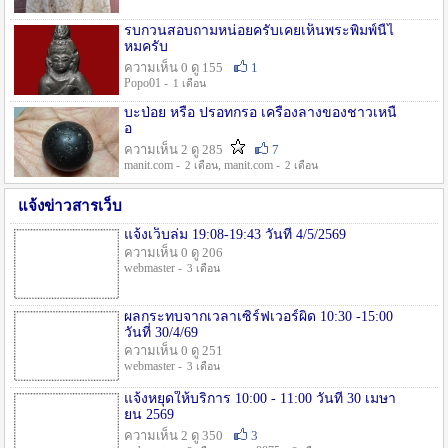
รบกวนสอบถามหน่อยครับเคยเห็นพระพิมพ์นี้ไ
หมครับ
ความเห็น 0 ดู 155
1
Popo01 -
1 เดือน
บะป่อย หรือ ปรอทกรอ เครื่องลางของชาวเหนื
อ
ความเห็น 2 ดู 285
7
manit.com -
, manit.com -
2 เดือน
2 เดือน
แจ้งข่าวสารเว็บ
แจ้งเว็บล่ม 19:08-19:43 วันที่ 4/5/2569
ความเห็น 0 ดู 206
webmaster -
3 เดือน
ผลกระทบจากเวลาเซิร์ฟเวอร์ผิด 10:30 -15:00
วันที่ 30/4/69
ความเห็น 0 ดู 251
webmaster -
3 เดือน
แจ้งหยุดให้บริการ 10:00 - 11:00 วันที่ 30 เมษา
ยน 2569
ความเห็น 2 ดู 350
3