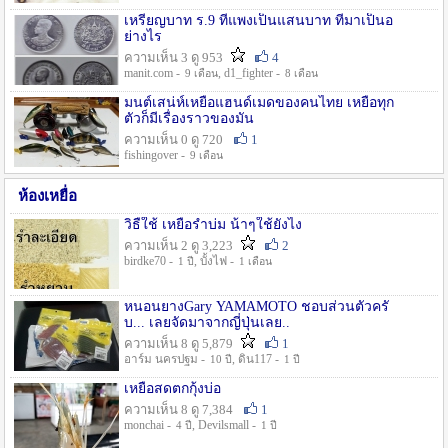
เหรียญบาท ร.9 ที่แพงเป็นแสนบาท ที่มาเป็นอ
ย่างไร
ความเห็น 3 ดู 953
4
manit.com -
, d1_fighter -
9 เดือน
8 เดือน
มนต์เสน่ห์เหยื่อแฮนด์เมดของคนไทย เหยื่อทุก
ตัวก็มีเรื่องราวของมัน
ความเห็น 0 ดู 720
1
fishingover -
9 เดือน
ห้องเหยื่อ
วิธืใช้ เหยื่อรำบ่ม น้าๆใช้ยังไง
ความเห็น 2 ดู 3,223
2
birdke70 -
, บั้งไฟ -
1 ปี
1 เดือน
หนอนยางGary YAMAMOTO ชอบส่วนตัวครั
บ... เลยจัดมาจากญี่ปุ่นเลย..
ความเห็น 8 ดู 5,879
1
อาร์ม นครปฐม -
, ดิน117 -
10 ปี
1 ปี
เหยื่อสดตกกุ้งบ่อ
ความเห็น 8 ดู 7,384
1
monchai -
, Devilsmall -
4 ปี
1 ปี