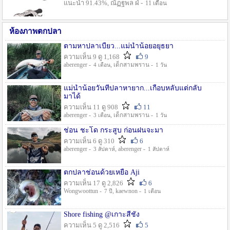
แนะนำ 91.43%, ณัฏฐพล ฝ่ -
11 เดือน
ห้องภาพตกปลา
ตามหาปลาเบี้ยว...แม่น้ำน้อยอยุธยา
ความเห็น 9 ดู 1,168
9
aberenger -
, เด็กสามพราน -
4 เดือน
1 วัน
แม่น้ำน้อยวันที่ปลาหายาก...เกือบหลับแต่กลับ
มาได้
ความเห็น 11 ดู 908
11
aberenger -
, เด็กสามพราน -
3 เดือน
1 วัน
ช่อน ชะโด กระสูบ ก่อนฝนจะมา
ความเห็น 6 ดู 310
6
aberenger -
, aberenger -
3 สัปดาห์
1 สัปดาห์
ตกปลาช่อนด้วยเหยื่อ Aji
ความเห็น 17 ดู 2,826
6
Wongwoottun -
, kaewnon -
7 ปี
1 เดือน
Shore fishing @เกาะสีชัง
ความเห็น 5 ดู 2,516
5