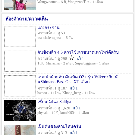
Wongwoottun -
, WongwootTun -
5 ปี
1 เดือน
ห้องคำถาม/ความเห็น
แก่งกระจาน
ความเห็น 0 ดู 53
wanchalerm_wan -
5 วัน
คันชิงหลิว 4.5 ควรใช้เลาขนาดเท่าไหร่ดีครับ
ความเห็น 2 ดู 298
1
TuK_Mahachai -
, Superbiggame -
2 เดือน
1 เดือน
แนะนำด้วยคับ คันเบ็ด O2+ รุ่น Valkyrieกับ คั
นShimano Bass One XT เลือก
ความเห็น 1 ดู 187
1
bamoo -
, Khong_beng -
1 เดือน
1 เดือน
เซียนDaiwa Saltiga
ความเห็น 6 ดู 1,620
1
physale -
, kom2005s -
10 ปี
1 เดือน
เป็นคันของค่ายไหนครับ
ความเห็น 3 ดู 313
1