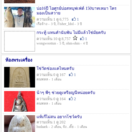
บ่อ16ปี ไอศูรย์บ่อสหบุฟเฟ่ต์ 150บาทเหมา ใคร
มองเป็นสวาย
ความเห็น 1 ดู 6,775
1
เรือจ้าง -
, Fisher_Idol -
3 ปี
3 ปี
กระทู้ แทนคำนับพัน ไม่มีแล้วใช่มั๊ยครับ
ความเห็น 10 ดู 8,757
1
wongwoottun -
, ohm-ohm -
5 ปี
4 ปี
ห้องพระเครื่อง
ใช่วัดช่องแคไหมครับ
ความเห็น 0 ดู 167
1
คนพหล -
1 เดือน
น้าๆ พี่ๆ ช่วยดูเหรียญนี้หน่อยครับ
ความเห็น 0 ดู 164
2
คนพหล -
1 เดือน
แท้เก๊ไม่สน อยากโชว์ครับ
ความเห็น 1 ดู 202
hudaark -
, จัง...ดั๊ย -
2 เดือน
1 เดือน