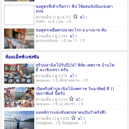
ขอสูตรที่เค้าเรียกว่า ชิป ใช้ผสมปังปั่นแข่งตา
มบ่อ
ความเห็น 21 ดู 24,752
1
JORN -
, i_tim -
16 ปี
2 ปี
ขอสูตรเหยื่อตกปลาตะโกก อ.บางบาล คับ
ความเห็น 5 ดู 5,194
1
ตู่แฮงเกอร์แมน -
, kae 71 -
3 ปี
2 ปี
ห้องแม็ทช์/แข่งขัน
ทริปปลานิลโบ้รับปี2567 พิกัด เทพราช บ้านโพ
ธิ์ ฉะเชิงเทรา ครับ
ความเห็น 1 ดู 3,579
1
meepooya -
, เด็กสามพราน -
2 ปี
1 ปี
เปิดทริปซ้ำปลานิลโบ้เทพราช วันอาทิตย์ ที่ 11
กุมภาพันธ์ นี้ครับ
ความเห็น 1 ดู 3,114
1
meepooya -
, เอ๋_เสนา91 -
2 ปี
1 ปี
แมทช์การแข่งขั้นตกปลาคนปั้นรำครั้งที่5
ความเห็น 13 ดู 3,030
1
Tonbighook -
, Tonbighook -
1 ปี
1 ปี