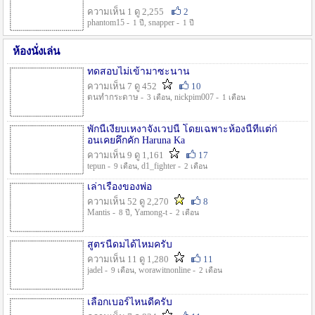
ความเห็น 1 ดู 2,255
2
phantom15 -
, snapper -
1 ปี
1 ปี
ห้องนั่งเล่น
ทดสอบไม่เข้ามาซะนาน
ความเห็น 7 ดู 452
10
ตนทำกระดาษ -
, nickpim007 -
3 เดือน
1 เดือน
พักนี้เงียบเหงาจังเวปนี้ โดยเฉพาะห้องนี้ที่แต่ก่
อนเคยคึกคัก Haruna Ka
ความเห็น 9 ดู 1,161
17
tepun -
, d1_fighter -
9 เดือน
2 เดือน
เล่าเรื่องของพ่อ
ความเห็น 52 ดู 2,270
8
Mantis -
, Yamong-t -
8 ปี
2 เดือน
สูตรนี้ดมได้ไหมครับ
ความเห็น 11 ดู 1,280
11
jadel -
, worawitnonline -
9 เดือน
2 เดือน
เลือกเบอร์ไหนดีครับ