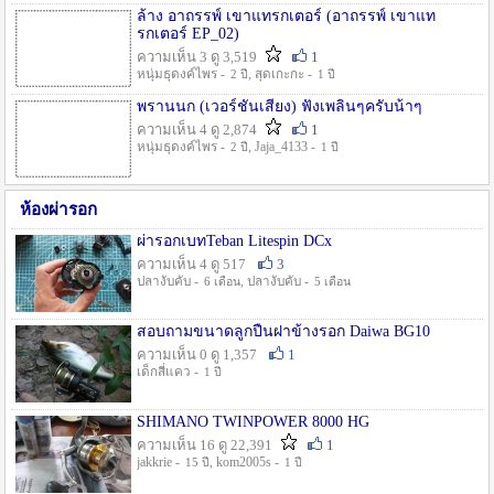
ล้าง อาถรรพ์ เขาแทรกเตอร์ (อาถรรพ์ เขาแท
รกเตอร์ EP_02)
ความเห็น 3 ดู 3,519
1
หนุ่มธุดงค์ไพร -
, สุดเกะกะ -
2 ปี
1 ปี
พรานนก (เวอร์ชั่นเสียง) ฟังเพลินๆครับน้าๆ
ความเห็น 4 ดู 2,874
1
หนุ่มธุดงค์ไพร -
, Jaja_4133 -
2 ปี
1 ปี
ห้องผ่ารอก
ผ่ารอกเบทTeban Litespin DCx
ความเห็น 4 ดู 517
3
ปลางับคับ -
, ปลางับคับ -
6 เดือน
5 เดือน
สอบถามขนาดลูกปืนฝาข้างรอก Daiwa BG10
ความเห็น 0 ดู 1,357
1
เด็กสี่แคว -
1 ปี
SHIMANO TWINPOWER 8000 HG
ความเห็น 16 ดู 22,391
1
jakkrie -
, kom2005s -
15 ปี
1 ปี