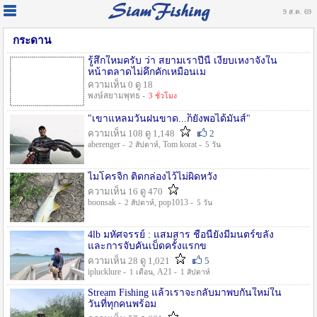
9 ส.ค. 69
กระดาน
รู้สึกใหมครับ ว่า สยามเราปีนี้ เงียบเหงาจังใน
หน้าตลาดไม่คึกคักเหมือนเม
ความเห็น 0 ดู 18
พงษ์สยามพุทธ -
3 ชั่วโมง
"เขาแหลมวันฝนขาด...ก็ยังพอได้มันส์"
ความเห็น 108 ดู 1,148
2
aberenger -
, Tom korat -
2 สัปดาห์
5 วัน
ไมโครจิ้ก ติดกล่องไว้ไม่ผิดหวัง
ความเห็น 16 ดู 470
boonsak -
, pop1013 -
2 สัปดาห์
5 วัน
4lb มหัศจรรย์ : แสมสาร ชื่อนี้ยังมีมนตร์ขลัง
และการจับคันเบ็ดครั้งแรกข
ความเห็น 28 ดู 1,021
5
iplucklure -
, A21 -
1 เดือน
1 สัปดาห์
Stream Fishing แล้วเราจะกลับมาพบกันใหม่ใน
วันที่ทุกคนพร้อม