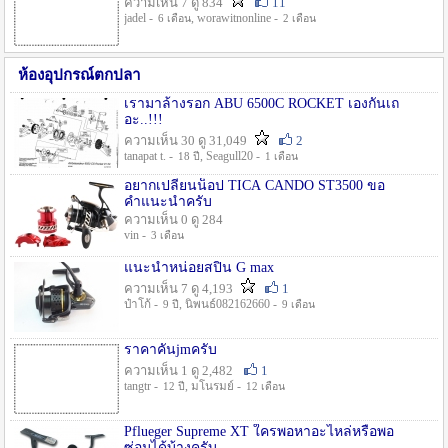
ความเห็น 7 ดู 834
11
jadel -
, worawitnonline -
6 เดือน
2 เดือน
ห้องอุปกรณ์ตกปลา
เรามาล้างรอก ABU 6500C ROCKET เองกันเถ
อะ..!!!
ความเห็น 30 ดู 31,049
2
tanapat t. -
, Seagull20 -
18 ปี
1 เดือน
อยากเปลี่ยนน็อป TICA CANDO ST3500 ขอ
คำแนะนำครับ
ความเห็น 0 ดู 284
vin -
3 เดือน
แนะนำหน่อยสปิน G max
ความเห็น 7 ดู 4,193
1
ป๋าโก้ -
, นิพนธ์082162660 -
9 ปี
9 เดือน
ราคาคันjmครับ
ความเห็น 1 ดู 2,482
1
tangtr -
, มโนรมย์ -
12 ปี
12 เดือน
Pflueger Supreme XT ใครพอหาอะไหล่หรือพอ
ซ่อมได้บ้างครับ