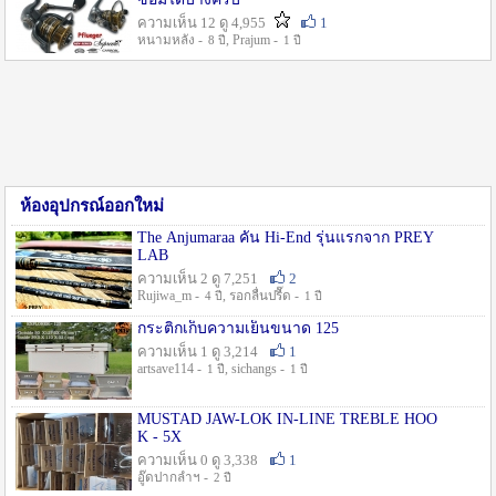
ความเห็น 12 ดู 4,955
1
หนามหลัง -
, Prajum -
8 ปี
1 ปี
ห้องอุปกรณ์ออกใหม่
The Anjumaraa คัน Hi-End รุ่นแรกจาก PREY
LAB
ความเห็น 2 ดู 7,251
2
Rujiwa_m -
, รอกลื่นปรื๊ด -
4 ปี
1 ปี
กระติกเก็บความเย็นขนาด 125
ความเห็น 1 ดู 3,214
1
artsave114 -
, sichangs -
1 ปี
1 ปี
MUSTAD JAW-LOK IN-LINE TREBLE HOO
K - 5X
ความเห็น 0 ดู 3,338
1
อู๊ดปากลำฯ -
2 ปี