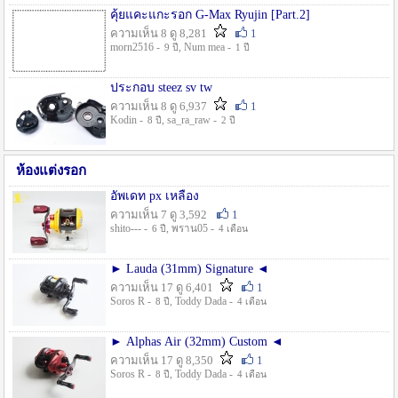
คุ้ยแคะแกะรอก G-Max Ryujin [Part.2]
ความเห็น 8 ดู 8,281
1
morn2516 -
, Num mea -
9 ปี
1 ปี
ประกอบ steez sv tw
ความเห็น 8 ดู 6,937
1
Kodin -
, sa_ra_raw -
8 ปี
2 ปี
ห้องแต่งรอก
อัพเดท px เหลือง
ความเห็น 7 ดู 3,592
1
shito--- -
, พราน05 -
6 ปี
4 เดือน
► Lauda (31mm) Signature ◄
ความเห็น 17 ดู 6,401
1
Soros R -
, Toddy Dada -
8 ปี
4 เดือน
► Alphas Air (32mm) Custom ◄
ความเห็น 17 ดู 8,350
1
Soros R -
, Toddy Dada -
8 ปี
4 เดือน