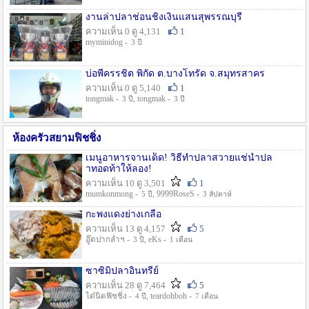
งานล่าปลาช่อนชิงเงินแสนสุพรรณบุรี
ความเห็น 0 ดู 4,131
1
myminidog -
3 ปี
บ่อพี่ครรชิต พิกัด ต.บางโทรัด จ.สมุทรสาคร
ความเห็น 0 ดู 5,140
1
tongmak -
, tongmak -
3 ปี
3 ปี
ห้องครัวสยามฟิชชิ่ง
เมนูอาหารจานเด็ด! วิธีทำปลาสวายแช่น้ำปล
าทอดท้าให้ลอง!
ความเห็น 10 ดู 3,501
1
mumkonmong -
, 9999RoseS -
5 ปี
3 สัปดาห์
กะพงแดงย่างเกลือ
ความเห็น 13 ดู 4,157
5
อู๊ดปากลำฯ -
, eKs -
3 ปี
1 เดือน
ซาซิมิปลาอินทรีย์
ความเห็น 28 ดู 7,464
5
ไต๋นิตฟิชชิ่ง -
, teardohboh -
4 ปี
7 เดือน