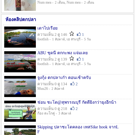
Num mea -
, Num mea -
2 เดือน
2 เดือน
ห้องคลิปตกปลา
เดาไปเรื่อย
ความเห็น 2 ดู 146
1
footfish -
, เอ สระบุรี -
1 สัปดาห์
5 วัน
ABU ชุดนี้ ตกกะพง แจ่มเลย
ความเห็น 2 ดู 139
1
footfish -
, เอ สระบุรี -
1 สัปดาห์
5 วัน
จูงกุ้ง ตกปลาเก๋า ตอนเช้าครับ
ความเห็น 0 ดู 134
2
Muu26 -
2 สัปดาห์
ช่อน ชะโด@สุพรรณบุรี กัดดียิ่งกว่ายุงอีกน้า
ความเห็น 0 ดู 218
2
ก้อง ตะโกคู่ -
3 สัปดาห์
Skipping ปลาชะโดคลอง เทสSike hook จากL
F