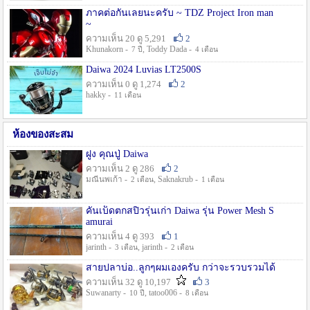
ภาคต่อกันเลยนะครับ ~ TDZ Project Iron man
~
ความเห็น 20 ดู 5,291
2
Khunakorn -
, Toddy Dada -
7 ปี
4 เดือน
Daiwa 2024 Luvias LT2500S
ความเห็น 0 ดู 1,274
2
hakky -
11 เดือน
ห้องของสะสม
ฝูง คุณปู่ Daiwa
ความเห็น 2 ดู 286
2
มณีนพเก้า -
, Saknakrub -
2 เดือน
1 เดือน
คันเบ็ดตกสปิ๋วรุ่นเก่า Daiwa รุ่น Power Mesh S
amurai
ความเห็น 4 ดู 393
1
jarinth -
, jarinth -
3 เดือน
2 เดือน
สายปลาบ่อ..ลูกๆผมเองครับ กว่าจะรวบรวมได้
ความเห็น 32 ดู 10,197
3
Suwanarty -
, tatoo006 -
10 ปี
8 เดือน