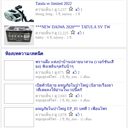
Tatula sv limited 2022
ความเห็น 1 ดู 5,237
1
khong_beng -
, naynoy -
5 ปี
2 ปี
***NEW DAIWA 2020*** TATULA SV TW
ความเห็น 9 ดู 12,225
1
hakky -
, naynoy -
6 ปี
2 ปี
ห้องบทความ/เทคนิค
พรานผึ้ง แห่งป่าบ้านปลายนาสวน (เวอร์ชั่นเสี
ยง) ฟังเพลินๆครับน้าๆ
ความเห็น 1 ดู 675
2
หนุ่มธุดงค์ไพร -
, By_toto -
2 ปี
2 เดือน
เปิดตัวนิยาย ผจญภัยในป่าใหญ่ (นิยายเรื่องยา
วที่เคยลงให้อ่านในเวปนี้ครั
ความเห็น 1 ดู 2,043
1
หนุ่มธุดงค์ไพร -
, By_toto -
2 ปี
4 เดือน
ผจญภัยในป่าใหญ่ EP_01 บทที่ 1 เพื่อนไพร
ความเห็น 6 ดู 3,678
1
หนุ่มธุดงค์ไพร -
, By_toto -
2 ปี
11 เดือน