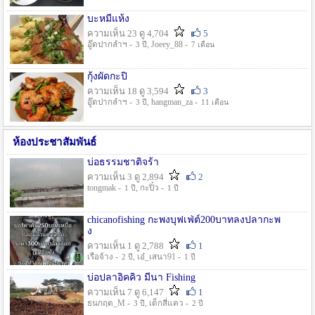
บะหมี่แห้ง
ความเห็น 23 ดู 4,704
5
อู๊ดปากลำฯ -
, Joeey_88 -
3 ปี
7 เดือน
กุ้งผัดกะปิ
ความเห็น 18 ดู 3,594
3
อู๊ดปากลำฯ -
, hangman_za -
3 ปี
11 เดือน
ห้องประชาสัมพันธ์
บ่อธรรมชาติจร้า
ความเห็น 3 ดู 2,894
2
tongmak -
, กะปิ๋ว -
1 ปี
1 ปี
chicanofishing กะพงบุฟเฟ่ต์200บาทลงปลากะพ
ง
ความเห็น 1 ดู 2,788
1
เรือจ้าง -
, เอ๋_เสนา91 -
2 ปี
1 ปี
บ่อปลาอิคคิว มีนา Fishing
ความเห็น 7 ดู 6,147
1
ธนกฤต_M -
, เด็กสี่แคว -
3 ปี
2 ปี