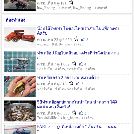
ความเห็น 0 ดู 191
lnw_Fishing -
, lnw_Fishing -
4 สัปดาห์
4 สัปดาห์
ห้องทำเอง
น๊อปไม้ไทยทำ ไม้ของไทยเราสวยไม่แพ้ต่างชา
ติครับ
ความเห็น 23 ดู 6,650
3
witbang -
, By_toto -
8 ปี
2 เดือน
ทำเหยื่อ J Rigใบหลิวอย่างง่ายที่กำลังเป็นกระแ
ส
ความเห็น 7 ดู 1,082
4
ปลางับคับ -
, ปลางับคับ -
8 เดือน
2 เดือน
ทำเหยื่อเจริก 2 อย่างง่ายหมานด้วย
ความเห็น 6 ดู 818
5
ปลางับคับ -
, ปลางับคับ -
6 เดือน
4 เดือน
วิธีทำเหยื่อตกปลากดในน้ำใหล น้ำหลาก ได้งั
ดแน่นอน เด็ดจริง!
ความเห็น 8 ดู 6,588
3
7ม่หล่๑llต่lลีe -
, e_boum -
3 ปี
11 เดือน
PART 3 ... รูปที่เหลือ เหยื่อ " ส้นตรีน ... นนน
"