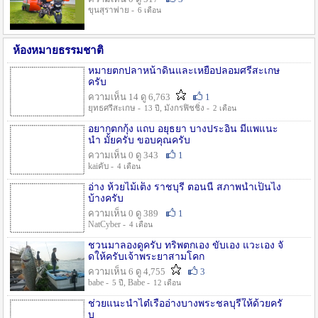
ขุนสุราพ่าย -
6 เดือน
ห้องหมายธรรมชาติ
หมายตกปลาหน้าดินและเหยื่อปลอมศรีสะเกษ
ครับ
ความเห็น 14 ดู 6,763
1
ยุทธศรีสะเกษ -
, มังกรฟิชชิ่ง -
13 ปี
2 เดือน
อยากตกกุ้ง แถบ อยุธยา บางประอิน มีแพแนะ
นำ มั้ยครับ ขอบคุณครับ
ความเห็น 0 ดู 343
1
kaiคับ -
4 เดือน
อ่าง ห้วยไม้เต็ง ราชบุรี ตอนนี้ สภาพน้ำเป็นไง
บ้างครับ
ความเห็น 0 ดู 389
1
NatCyber -
4 เดือน
ชวนมาลองดูครับ ทริพตกเอง ขับเอง แวะเอง จั
ดให้ครับเจ้าพระยาสามโคก
ความเห็น 6 ดู 4,755
3
babe -
, Babe -
5 ปี
12 เดือน
ช่วยแนะนำไต๋เรืออ่างบางพระชลบุรีให้ด้วยครั
บ