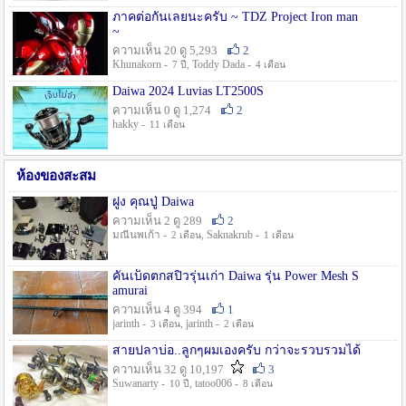
ภาคต่อกันเลยนะครับ ~ TDZ Project Iron man
~
ความเห็น 20 ดู 5,293
2
Khunakorn -
, Toddy Dada -
7 ปี
4 เดือน
Daiwa 2024 Luvias LT2500S
ความเห็น 0 ดู 1,274
2
hakky -
11 เดือน
ห้องของสะสม
ฝูง คุณปู่ Daiwa
ความเห็น 2 ดู 289
2
มณีนพเก้า -
, Saknakrub -
2 เดือน
1 เดือน
คันเบ็ดตกสปิ๋วรุ่นเก่า Daiwa รุ่น Power Mesh S
amurai
ความเห็น 4 ดู 394
1
jarinth -
, jarinth -
3 เดือน
2 เดือน
สายปลาบ่อ..ลูกๆผมเองครับ กว่าจะรวบรวมได้
ความเห็น 32 ดู 10,197
3
Suwanarty -
, tatoo006 -
10 ปี
8 เดือน