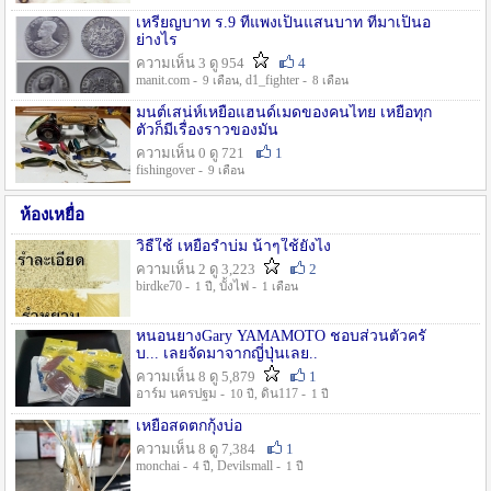
เหรียญบาท ร.9 ที่แพงเป็นแสนบาท ที่มาเป็นอ
ย่างไร
ความเห็น 3 ดู 954
4
manit.com -
, d1_fighter -
9 เดือน
8 เดือน
มนต์เสน่ห์เหยื่อแฮนด์เมดของคนไทย เหยื่อทุก
ตัวก็มีเรื่องราวของมัน
ความเห็น 0 ดู 721
1
fishingover -
9 เดือน
ห้องเหยื่อ
วิธืใช้ เหยื่อรำบ่ม น้าๆใช้ยังไง
ความเห็น 2 ดู 3,223
2
birdke70 -
, บั้งไฟ -
1 ปี
1 เดือน
หนอนยางGary YAMAMOTO ชอบส่วนตัวครั
บ... เลยจัดมาจากญี่ปุ่นเลย..
ความเห็น 8 ดู 5,879
1
อาร์ม นครปฐม -
, ดิน117 -
10 ปี
1 ปี
เหยื่อสดตกกุ้งบ่อ
ความเห็น 8 ดู 7,384
1
monchai -
, Devilsmall -
4 ปี
1 ปี