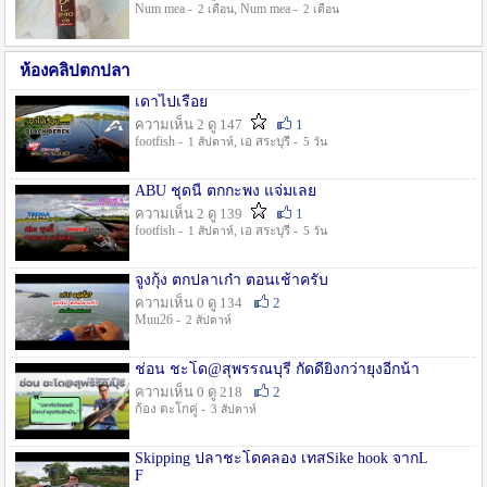
Num mea -
, Num mea -
2 เดือน
2 เดือน
ห้องคลิปตกปลา
เดาไปเรื่อย
ความเห็น 2 ดู 147
1
footfish -
, เอ สระบุรี -
1 สัปดาห์
5 วัน
ABU ชุดนี้ ตกกะพง แจ่มเลย
ความเห็น 2 ดู 139
1
footfish -
, เอ สระบุรี -
1 สัปดาห์
5 วัน
จูงกุ้ง ตกปลาเก๋า ตอนเช้าครับ
ความเห็น 0 ดู 134
2
Muu26 -
2 สัปดาห์
ช่อน ชะโด@สุพรรณบุรี กัดดียิ่งกว่ายุงอีกน้า
ความเห็น 0 ดู 218
2
ก้อง ตะโกคู่ -
3 สัปดาห์
Skipping ปลาชะโดคลอง เทสSike hook จากL
F