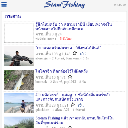
9 ส.ค. 69
กระดาน
รู้สึกใหมครับ ว่า สยามเราปีนี้ เงียบเหงาจังใน
หน้าตลาดไม่คึกคักเหมือนเม
ความเห็น 0 ดู 24
พงษ์สยามพุทธ -
5 ชั่วโมง
"เขาแหลมวันฝนขาด...ก็ยังพอได้มันส์"
ความเห็น 108 ดู 1,148
2
aberenger -
, Tom korat -
2 สัปดาห์
5 วัน
ไมโครจิ้ก ติดกล่องไว้ไม่ผิดหวัง
ความเห็น 16 ดู 471
boonsak -
, pop1013 -
2 สัปดาห์
5 วัน
4lb มหัศจรรย์ : แสมสาร ชื่อนี้ยังมีมนตร์ขลัง
และการจับคันเบ็ดครั้งแรกข
ความเห็น 28 ดู 1,021
5
iplucklure -
, A21 -
1 เดือน
1 สัปดาห์
Stream Fishing แล้วเราจะกลับมาพบกันใหม่ใน
วันที่ทุกคนพร้อม