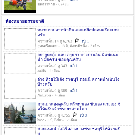
ขุนสุราพ่าย -
6 เดือน
ห้องหมายธรรมชาติ
หมายตกปลาหน้าดินและเหยื่อปลอมศรีสะเกษ
ครับ
ความเห็น 14 ดู 6,763
1
ยุทธศรีสะเกษ -
, มังกรฟิชชิ่ง -
13 ปี
2 เดือน
อยากตกกุ้ง แถบ อยุธยา บางประอิน มีแพแนะ
นำ มั้ยครับ ขอบคุณครับ
ความเห็น 0 ดู 343
1
kaiคับ -
4 เดือน
อ่าง ห้วยไม้เต็ง ราชบุรี ตอนนี้ สภาพน้ำเป็นไง
บ้างครับ
ความเห็น 0 ดู 389
1
NatCyber -
4 เดือน
ชวนมาลองดูครับ ทริพตกเอง ขับเอง แวะเอง จั
ดให้ครับเจ้าพระยาสามโคก
ความเห็น 6 ดู 4,755
3
babe -
, Babe -
5 ปี
12 เดือน
ช่วยแนะนำไต๋เรืออ่างบางพระชลบุรีให้ด้วยครั
บ