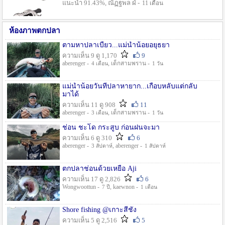
แนะนำ 91.43%, ณัฏฐพล ฝ่ -
11 เดือน
ห้องภาพตกปลา
ตามหาปลาเบี้ยว...แม่น้ำน้อยอยุธยา
ความเห็น 9 ดู 1,170
9
aberenger -
, เด็กสามพราน -
4 เดือน
1 วัน
แม่น้ำน้อยวันที่ปลาหายาก...เกือบหลับแต่กลับ
มาได้
ความเห็น 11 ดู 908
11
aberenger -
, เด็กสามพราน -
3 เดือน
1 วัน
ช่อน ชะโด กระสูบ ก่อนฝนจะมา
ความเห็น 6 ดู 310
6
aberenger -
, aberenger -
3 สัปดาห์
1 สัปดาห์
ตกปลาช่อนด้วยเหยื่อ Aji
ความเห็น 17 ดู 2,826
6
Wongwoottun -
, kaewnon -
7 ปี
1 เดือน
Shore fishing @เกาะสีชัง
ความเห็น 5 ดู 2,516
5