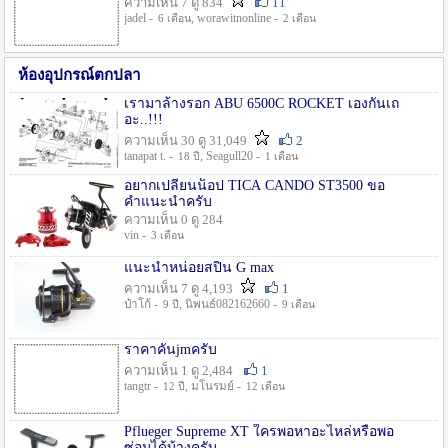
ความเห็น 7 ดู 834
11
jadel -
, worawitnonline -
6 เดือน
2 เดือน
ห้องอุปกรณ์ตกปลา
เรามาล้างรอก ABU 6500C ROCKET เองกันเถ
อะ..!!!
ความเห็น 30 ดู 31,049
2
tanapat t. -
, Seagull20 -
18 ปี
1 เดือน
อยากเปลี่ยนน็อป TICA CANDO ST3500 ขอ
คำแนะนำครับ
ความเห็น 0 ดู 284
vin -
3 เดือน
แนะนำหน่อยสปิน G max
ความเห็น 7 ดู 4,193
1
ป๋าโก้ -
, นิพนธ์082162660 -
9 ปี
9 เดือน
ราคาคันjmครับ
ความเห็น 1 ดู 2,484
1
tangtr -
, มโนรมย์ -
12 ปี
12 เดือน
Pflueger Supreme XT ใครพอหาอะไหล่หรือพอ
ซ่อมได้บ้างครับ