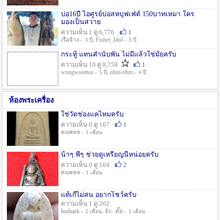
บ่อ16ปี ไอศูรย์บ่อสหบุฟเฟ่ต์ 150บาทเหมา ใคร
มองเป็นสวาย
ความเห็น 1 ดู 6,776
1
เรือจ้าง -
, Fisher_Idol -
3 ปี
3 ปี
กระทู้ แทนคำนับพัน ไม่มีแล้วใช่มั๊ยครับ
ความเห็น 10 ดู 8,758
1
wongwoottun -
, ohm-ohm -
5 ปี
4 ปี
ห้องพระเครื่อง
ใช่วัดช่องแคไหมครับ
ความเห็น 0 ดู 167
1
คนพหล -
1 เดือน
น้าๆ พี่ๆ ช่วยดูเหรียญนี้หน่อยครับ
ความเห็น 0 ดู 164
2
คนพหล -
1 เดือน
แท้เก๊ไม่สน อยากโชว์ครับ
ความเห็น 1 ดู 202
hudaark -
, จัง...ดั๊ย -
2 เดือน
1 เดือน