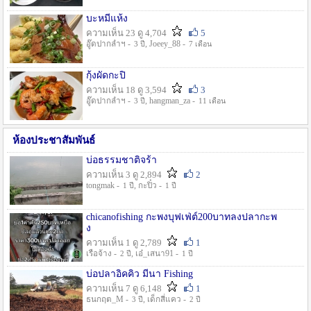
บะหมี่แห้ง
ความเห็น 23 ดู 4,704
5
อู๊ดปากลำฯ -
, Joeey_88 -
3 ปี
7 เดือน
กุ้งผัดกะปิ
ความเห็น 18 ดู 3,594
3
อู๊ดปากลำฯ -
, hangman_za -
3 ปี
11 เดือน
ห้องประชาสัมพันธ์
บ่อธรรมชาติจร้า
ความเห็น 3 ดู 2,894
2
tongmak -
, กะปิ๋ว -
1 ปี
1 ปี
chicanofishing กะพงบุฟเฟ่ต์200บาทลงปลากะพ
ง
ความเห็น 1 ดู 2,789
1
เรือจ้าง -
, เอ๋_เสนา91 -
2 ปี
1 ปี
บ่อปลาอิคคิว มีนา Fishing
ความเห็น 7 ดู 6,148
1
ธนกฤต_M -
, เด็กสี่แคว -
3 ปี
2 ปี