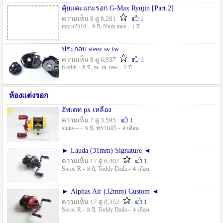
คุ้ยแคะแกะรอก G-Max Ryujin [Part.2]
ความเห็น 8 ดู 8,281
1
morn2516 -
, Num mea -
9 ปี
1 ปี
ประกอบ steez sv tw
ความเห็น 8 ดู 6,937
1
Kodin -
, sa_ra_raw -
8 ปี
2 ปี
ห้องแต่งรอก
อัพเดท px เหลือง
ความเห็น 7 ดู 3,595
1
shito--- -
, พราน05 -
6 ปี
4 เดือน
► Lauda (31mm) Signature ◄
ความเห็น 17 ดู 6,402
1
Soros R -
, Toddy Dada -
8 ปี
4 เดือน
► Alphas Air (32mm) Custom ◄
ความเห็น 17 ดู 8,352
1
Soros R -
, Toddy Dada -
8 ปี
4 เดือน