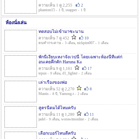
ความเห็น 1 ดู 2,255
2
phantom15 -
, snapper -
1 ปี
1 ปี
ห้องนั่งเล่น
ทดสอบไม่เข้ามาซะนาน
ความเห็น 7 ดู 452
10
ตนทำกระดาษ -
, nickpim007 -
3 เดือน
1 เดือน
พักนี้เงียบเหงาจังเวปนี้ โดยเฉพาะห้องนี้ที่แต่ก่
อนเคยคึกคัก Haruna Ka
ความเห็น 9 ดู 1,161
17
tepun -
, d1_fighter -
9 เดือน
2 เดือน
เล่าเรื่องของพ่อ
ความเห็น 52 ดู 2,270
8
Mantis -
, Yamong-t -
8 ปี
2 เดือน
สูตรนี้ดมได้ไหมครับ
ความเห็น 11 ดู 1,280
11
jadel -
, worawitnonline -
9 เดือน
2 เดือน
เลือกเบอร์ไหนดีครับ