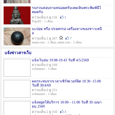
รบกวนสอบถามหน่อยครับเคยเห็นพระพิมพ์นี้ไ
หมครับ
ความเห็น 0 ดู 156
1
Popo01 -
1 เดือน
บะป่อย หรือ ปรอทกรอ เครื่องลางของชาวเหนื
อ
ความเห็น 2 ดู 287
7
manit.com -
, manit.com -
2 เดือน
2 เดือน
แจ้งข่าวสารเว็บ
แจ้งเว็บล่ม 19:08-19:43 วันที่ 4/5/2569
ความเห็น 0 ดู 209
webmaster -
3 เดือน
ผลกระทบจากเวลาเซิร์ฟเวอร์ผิด 10:30 -15:00
วันที่ 30/4/69
ความเห็น 0 ดู 251
webmaster -
3 เดือน
แจ้งหยุดให้บริการ 10:00 - 11:00 วันที่ 30 เมษา
ยน 2569
ความเห็น 2 ดู 350
3