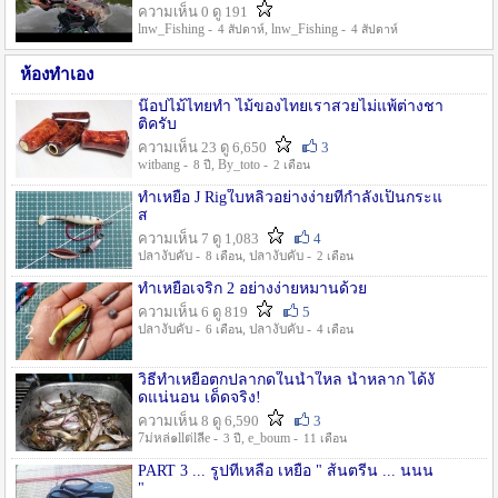
ความเห็น 0 ดู 191
lnw_Fishing -
, lnw_Fishing -
4 สัปดาห์
4 สัปดาห์
ห้องทำเอง
น๊อปไม้ไทยทำ ไม้ของไทยเราสวยไม่แพ้ต่างชา
ติครับ
ความเห็น 23 ดู 6,650
3
witbang -
, By_toto -
8 ปี
2 เดือน
ทำเหยื่อ J Rigใบหลิวอย่างง่ายที่กำลังเป็นกระแ
ส
ความเห็น 7 ดู 1,083
4
ปลางับคับ -
, ปลางับคับ -
8 เดือน
2 เดือน
ทำเหยื่อเจริก 2 อย่างง่ายหมานด้วย
ความเห็น 6 ดู 819
5
ปลางับคับ -
, ปลางับคับ -
6 เดือน
4 เดือน
วิธีทำเหยื่อตกปลากดในน้ำใหล น้ำหลาก ได้งั
ดแน่นอน เด็ดจริง!
ความเห็น 8 ดู 6,590
3
7ม่หล่๑llต่lลีe -
, e_boum -
3 ปี
11 เดือน
PART 3 ... รูปที่เหลือ เหยื่อ " ส้นตรีน ... นนน
"