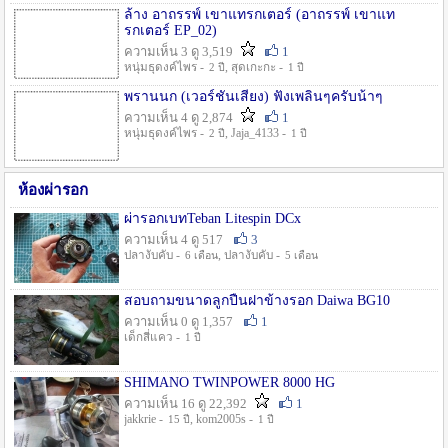
ล้าง อาถรรพ์ เขาแทรกเตอร์ (อาถรรพ์ เขาแท
รกเตอร์ EP_02)
ความเห็น 3 ดู 3,519
1
หนุ่มธุดงค์ไพร -
, สุดเกะกะ -
2 ปี
1 ปี
พรานนก (เวอร์ชั่นเสียง) ฟังเพลินๆครับน้าๆ
ความเห็น 4 ดู 2,874
1
หนุ่มธุดงค์ไพร -
, Jaja_4133 -
2 ปี
1 ปี
ห้องผ่ารอก
ผ่ารอกเบทTeban Litespin DCx
ความเห็น 4 ดู 517
3
ปลางับคับ -
, ปลางับคับ -
6 เดือน
5 เดือน
สอบถามขนาดลูกปืนฝาข้างรอก Daiwa BG10
ความเห็น 0 ดู 1,357
1
เด็กสี่แคว -
1 ปี
SHIMANO TWINPOWER 8000 HG
ความเห็น 16 ดู 22,392
1
jakkrie -
, kom2005s -
15 ปี
1 ปี