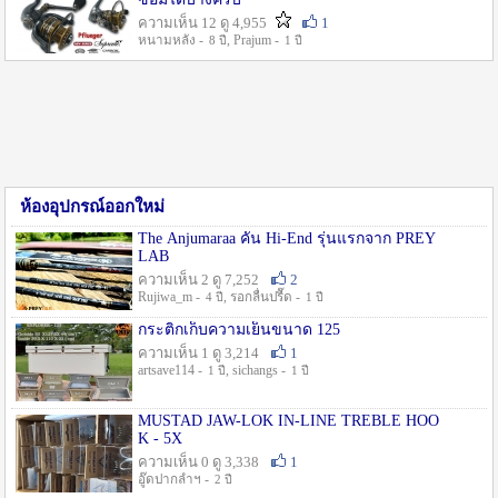
ความเห็น 12 ดู 4,955
1
หนามหลัง -
, Prajum -
8 ปี
1 ปี
ห้องอุปกรณ์ออกใหม่
The Anjumaraa คัน Hi-End รุ่นแรกจาก PREY
LAB
ความเห็น 2 ดู 7,252
2
Rujiwa_m -
, รอกลื่นปรื๊ด -
4 ปี
1 ปี
กระติกเก็บความเย็นขนาด 125
ความเห็น 1 ดู 3,214
1
artsave114 -
, sichangs -
1 ปี
1 ปี
MUSTAD JAW-LOK IN-LINE TREBLE HOO
K - 5X
ความเห็น 0 ดู 3,338
1
อู๊ดปากลำฯ -
2 ปี