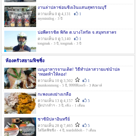
งานล่าปลาช่อนชิงเงินแสนสุพรรณบุรี
ความเห็น 0 ดู 4,131
1
myminidog -
3 ปี
บ่อพี่ครรชิต พิกัด ต.บางโทรัด จ.สมุทรสาคร
ความเห็น 0 ดู 5,140
1
tongmak -
, tongmak -
3 ปี
3 ปี
ห้องครัวสยามฟิชชิ่ง
เมนูอาหารจานเด็ด! วิธีทำปลาสวายแช่น้ำปล
าทอดท้าให้ลอง!
ความเห็น 10 ดู 3,502
1
mumkonmong -
, 9999RoseS -
5 ปี
3 สัปดาห์
กะพงแดงย่างเกลือ
ความเห็น 13 ดู 4,157
5
อู๊ดปากลำฯ -
, eKs -
3 ปี
1 เดือน
ซาซิมิปลาอินทรีย์
ความเห็น 28 ดู 7,465
5
ไต๋นิตฟิชชิ่ง -
, teardohboh -
4 ปี
7 เดือน