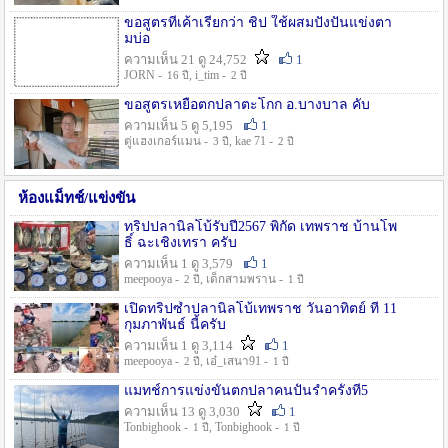
ขอสูตรที่เค้าเรียกว่า ชิป ใช้ผสมปังปั่นแข่งตา
มบ่อ
ความเห็น 21 ดู 24,752
1
JORN -
, i_tim -
16 ปี
2 ปี
ขอสูตรเหยื่อตกปลาตะโกก อ.บางบาล คับ
ความเห็น 5 ดู 5,195
1
ตู่แฮงเกอร์แมน -
, kae 71 -
3 ปี
2 ปี
ห้องแม็ทช์/แข่งขัน
ทริปปลานิลโบ้รับปี2567 พิกัด เทพราช บ้านโพ
ธิ์ ฉะเชิงเทรา ครับ
ความเห็น 1 ดู 3,579
1
meepooya -
, เด็กสามพราน -
2 ปี
1 ปี
เปิดทริปซ้ำปลานิลโบ้เทพราช วันอาทิตย์ ที่ 11
กุมภาพันธ์ นี้ครับ
ความเห็น 1 ดู 3,114
1
meepooya -
, เอ๋_เสนา91 -
2 ปี
1 ปี
แมทช์การแข่งขั้นตกปลาคนปั้นรำครั้งที่5
ความเห็น 13 ดู 3,030
1
Tonbighook -
, Tonbighook -
1 ปี
1 ปี