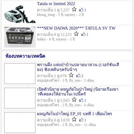
Tatula sv limited 2022
ความเห็น 1 ดู 5,237
1
khong_beng -
, naynoy -
5 ปี
2 ปี
***NEW DAIWA 2020*** TATULA SV TW
ความเห็น 9 ดู 12,225
1
hakky -
, naynoy -
6 ปี
2 ปี
ห้องบทความ/เทคนิค
พรานผึ้ง แห่งป่าบ้านปลายนาสวน (เวอร์ชั่นเสี
ยง) ฟังเพลินๆครับน้าๆ
ความเห็น 1 ดู 676
2
หนุ่มธุดงค์ไพร -
, By_toto -
2 ปี
2 เดือน
เปิดตัวนิยาย ผจญภัยในป่าใหญ่ (นิยายเรื่องยา
วที่เคยลงให้อ่านในเวปนี้ครั
ความเห็น 1 ดู 2,043
1
หนุ่มธุดงค์ไพร -
, By_toto -
2 ปี
4 เดือน
ผจญภัยในป่าใหญ่ EP_01 บทที่ 1 เพื่อนไพร
ความเห็น 6 ดู 3,678
1
หนุ่มธุดงค์ไพร -
, By_toto -
2 ปี
11 เดือน