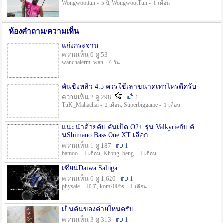
Wongwoottun -
, WongwootTun -
5 ปี
1 เดือน
ห้องคำถาม/ความเห็น
แก่งกระจาน
ความเห็น 0 ดู 53
wanchalerm_wan -
6 วัน
คันชิงหลิว 4.5 ควรใช้เลาขนาดเท่าไหร่ดีครับ
ความเห็น 2 ดู 298
1
TuK_Mahachai -
, Superbiggame -
2 เดือน
1 เดือน
แนะนำด้วยคับ คันเบ็ด O2+ รุ่น Valkyrieกับ คั
นShimano Bass One XT เลือก
ความเห็น 1 ดู 187
1
bamoo -
, Khong_beng -
1 เดือน
1 เดือน
เซียนDaiwa Saltiga
ความเห็น 6 ดู 1,620
1
physale -
, kom2005s -
10 ปี
1 เดือน
เป็นคันของค่ายไหนครับ
ความเห็น 3 ดู 313
1