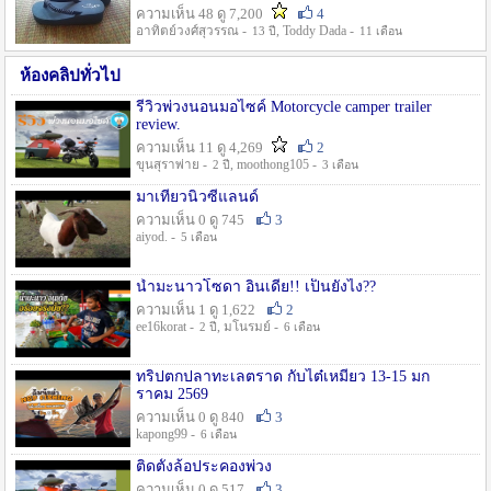
ความเห็น 48 ดู 7,200
4
อาทิตย์วงศ์สุวรรณ -
, Toddy Dada -
13 ปี
11 เดือน
ห้องคลิปทั่วไป
รีวิวพ่วงนอนมอไซค์ Motorcycle camper trailer
review.
ความเห็น 11 ดู 4,269
2
ขุนสุราพ่าย -
, moothong105 -
2 ปี
3 เดือน
มาเที่ยวนิวซีแลนด์
ความเห็น 0 ดู 745
3
aiyod. -
5 เดือน
น้ำมะนาวโซดา อินเดีย!! เป็นยังไง??
ความเห็น 1 ดู 1,622
2
ee16korat -
, มโนรมย์ -
2 ปี
6 เดือน
ทริปตกปลาทะเลตราด กับไต๋เหมี่ยว 13-15 มก
ราคม 2569
ความเห็น 0 ดู 840
3
kapong99 -
6 เดือน
ติดตั้งล้อประคองพ่วง
ความเห็น 0 ดู 517
3