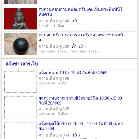
รบกวนสอบถามหน่อยครับเคยเห็นพระพิมพ์นี้ไ
หมครับ
ความเห็น 0 ดู 148
1
Popo01 -
1 เดือน
บะป่อย หรือ ปรอทกรอ เครื่องลางของชาวเหนื
อ
ความเห็น 2 ดู 280
7
manit.com -
, manit.com -
1 เดือน
1 เดือน
แจ้งข่าวสารเว็บ
แจ้งเว็บล่ม 19:08-19:43 วันที่ 4/5/2569
ความเห็น 0 ดู 198
webmaster -
3 เดือน
ผลกระทบจากเวลาเซิร์ฟเวอร์ผิด 10:30 -15:00
วันที่ 30/4/69
ความเห็น 0 ดู 245
webmaster -
3 เดือน
แจ้งหยุดให้บริการ 10:00 - 11:00 วันที่ 30 เมษา
ยน 2569
ความเห็น 2 ดู 344
3