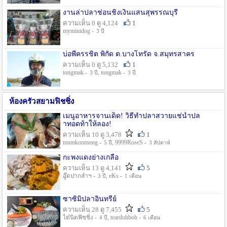
งานล่าปลาช่อนชิงเงินแสนสุพรรณบุรี
ความเห็น 0 ดู 4,124
1
myminidog -
3 ปี
บ่อพี่ครรชิต พิกัด ต.บางโทรัด จ.สมุทรสาคร
ความเห็น 0 ดู 5,132
1
tongmak -
, tongmak -
3 ปี
3 ปี
ห้องครัวสยามฟิชชิ่ง
เมนูอาหารจานเด็ด! วิธีทำปลาสวายแช่น้ำปล
าทอดท้าให้ลอง!
ความเห็น 10 ดู 3,478
1
mumkonmong -
, 9999RoseS -
5 ปี
3 สัปดาห์
กะพงแดงย่างเกลือ
ความเห็น 13 ดู 4,141
5
อู๊ดปากลำฯ -
, eKs -
3 ปี
1 เดือน
ซาซิมิปลาอินทรีย์
ความเห็น 28 ดู 7,455
5
ไต๋นิตฟิชชิ่ง -
, teardohboh -
4 ปี
6 เดือน