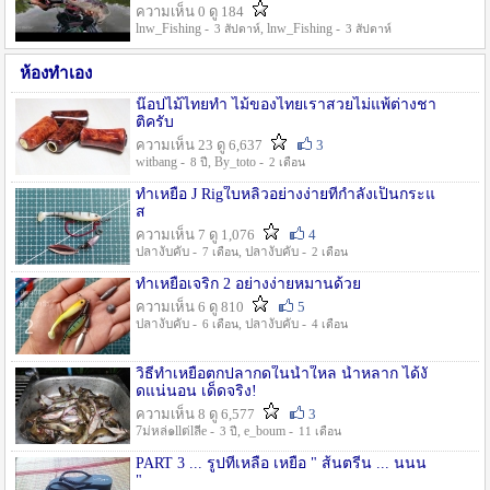
ความเห็น 0 ดู 184
lnw_Fishing -
, lnw_Fishing -
3 สัปดาห์
3 สัปดาห์
ห้องทำเอง
น๊อปไม้ไทยทำ ไม้ของไทยเราสวยไม่แพ้ต่างชา
ติครับ
ความเห็น 23 ดู 6,637
3
witbang -
, By_toto -
8 ปี
2 เดือน
ทำเหยื่อ J Rigใบหลิวอย่างง่ายที่กำลังเป็นกระแ
ส
ความเห็น 7 ดู 1,076
4
ปลางับคับ -
, ปลางับคับ -
7 เดือน
2 เดือน
ทำเหยื่อเจริก 2 อย่างง่ายหมานด้วย
ความเห็น 6 ดู 810
5
ปลางับคับ -
, ปลางับคับ -
6 เดือน
4 เดือน
วิธีทำเหยื่อตกปลากดในน้ำใหล น้ำหลาก ได้งั
ดแน่นอน เด็ดจริง!
ความเห็น 8 ดู 6,577
3
7ม่หล่๑llต่lลีe -
, e_boum -
3 ปี
11 เดือน
PART 3 ... รูปที่เหลือ เหยื่อ " ส้นตรีน ... นนน
"