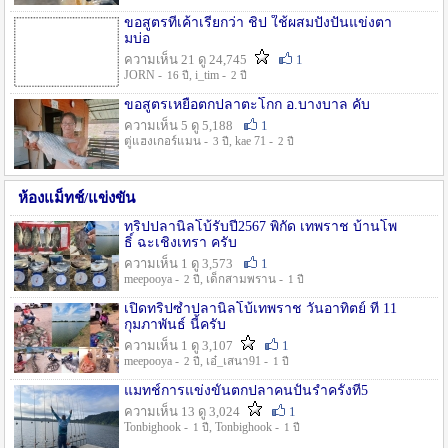
ขอสูตรที่เค้าเรียกว่า ชิป ใช้ผสมปังปั่นแข่งตา
มบ่อ
ความเห็น 21 ดู 24,745
1
JORN -
, i_tim -
16 ปี
2 ปี
ขอสูตรเหยื่อตกปลาตะโกก อ.บางบาล คับ
ความเห็น 5 ดู 5,188
1
ตู่แฮงเกอร์แมน -
, kae 71 -
3 ปี
2 ปี
ห้องแม็ทช์/แข่งขัน
ทริปปลานิลโบ้รับปี2567 พิกัด เทพราช บ้านโพ
ธิ์ ฉะเชิงเทรา ครับ
ความเห็น 1 ดู 3,573
1
meepooya -
, เด็กสามพราน -
2 ปี
1 ปี
เปิดทริปซ้ำปลานิลโบ้เทพราช วันอาทิตย์ ที่ 11
กุมภาพันธ์ นี้ครับ
ความเห็น 1 ดู 3,107
1
meepooya -
, เอ๋_เสนา91 -
2 ปี
1 ปี
แมทช์การแข่งขั้นตกปลาคนปั้นรำครั้งที่5
ความเห็น 13 ดู 3,024
1
Tonbighook -
, Tonbighook -
1 ปี
1 ปี