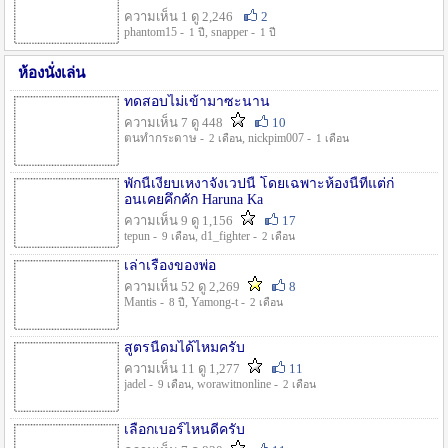
ความเห็น 1 ดู 2,246
2
phantom15 -
, snapper -
1 ปี
1 ปี
ห้องนั่งเล่น
ทดสอบไม่เข้ามาซะนาน
ความเห็น 7 ดู 448
10
ตนทำกระดาษ -
, nickpim007 -
2 เดือน
1 เดือน
พักนี้เงียบเหงาจังเวปนี้ โดยเฉพาะห้องนี้ที่แต่ก่
อนเคยคึกคัก Haruna Ka
ความเห็น 9 ดู 1,156
17
tepun -
, d1_fighter -
9 เดือน
2 เดือน
เล่าเรื่องของพ่อ
ความเห็น 52 ดู 2,269
8
Mantis -
, Yamong-t -
8 ปี
2 เดือน
สูตรนี้ดมได้ไหมครับ
ความเห็น 11 ดู 1,277
11
jadel -
, worawitnonline -
9 เดือน
2 เดือน
เลือกเบอร์ไหนดีครับ