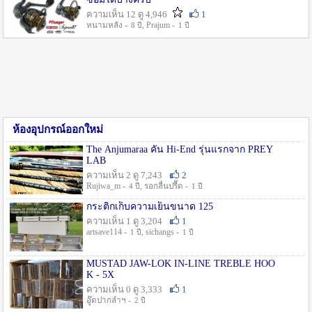
ความเห็น 12 ดู 4,946
1
หนามหลัง -
, Prajum -
8 ปี
1 ปี
ห้องอุปกรณ์ออกใหม่
The Anjumaraa คัน Hi-End รุ่นแรกจาก PREY
LAB
ความเห็น 2 ดู 7,243
2
Rujiwa_m -
, รอกลื่นปรื๊ด -
4 ปี
1 ปี
กระติกเก็บความเย็นขนาด 125
ความเห็น 1 ดู 3,204
1
artsave114 -
, sichangs -
1 ปี
1 ปี
MUSTAD JAW-LOK IN-LINE TREBLE HOO
K - 5X
ความเห็น 0 ดู 3,333
1
อู๊ดปากลำฯ -
2 ปี