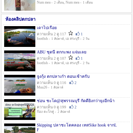
Num mea -
, Num mea -
2 เดือน
1 เดือน
ห้องคลิปตกปลา
เดาไปเรื่อย
ความเห็น 2 ดู 117
1
footfish -
, เอ สระบุรี -
1 สัปดาห์
2 วัน
ABU ชุดนี้ ตกกะพง แจ่มเลย
ความเห็น 2 ดู 107
1
footfish -
, เอ สระบุรี -
1 สัปดาห์
2 วัน
จูงกุ้ง ตกปลาเก๋า ตอนเช้าครับ
ความเห็น 0 ดู 116
2
Muu26 -
1 สัปดาห์
ช่อน ชะโด@สุพรรณบุรี กัดดียิ่งกว่ายุงอีกน้า
ความเห็น 0 ดู 199
2
ก้อง ตะโกคู่ -
2 สัปดาห์
Skipping ปลาชะโดคลอง เทสSike hook จากL
F