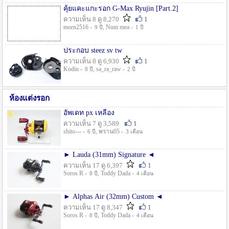
คุ้ยแคะแกะรอก G-Max Ryujin [Part.2]
ความเห็น 8 ดู 8,270
1
morn2516 -
, Num mea -
9 ปี
1 ปี
ประกอบ steez sv tw
ความเห็น 8 ดู 6,930
1
Kodin -
, sa_ra_raw -
8 ปี
2 ปี
ห้องแต่งรอก
อัพเดท px เหลือง
ความเห็น 7 ดู 3,589
1
shito--- -
, พราน05 -
6 ปี
3 เดือน
► Lauda (31mm) Signature ◄
ความเห็น 17 ดู 6,397
1
Soros R -
, Toddy Dada -
8 ปี
4 เดือน
► Alphas Air (32mm) Custom ◄
ความเห็น 17 ดู 8,347
1
Soros R -
, Toddy Dada -
8 ปี
4 เดือน