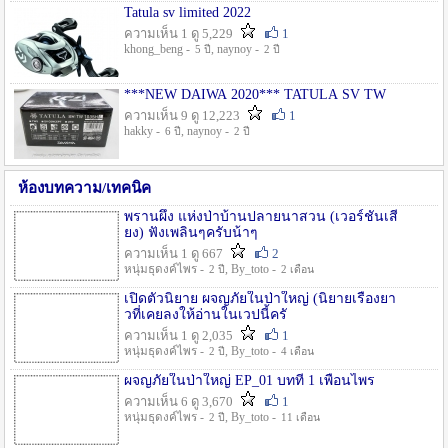
Tatula sv limited 2022
ความเห็น 1 ดู 5,229
1
khong_beng -
, naynoy -
5 ปี
2 ปี
***NEW DAIWA 2020*** TATULA SV TW
ความเห็น 9 ดู 12,223
1
hakky -
, naynoy -
6 ปี
2 ปี
ห้องบทความ/เทคนิค
พรานผึ้ง แห่งป่าบ้านปลายนาสวน (เวอร์ชั่นเสี
ยง) ฟังเพลินๆครับน้าๆ
ความเห็น 1 ดู 667
2
หนุ่มธุดงค์ไพร -
, By_toto -
2 ปี
2 เดือน
เปิดตัวนิยาย ผจญภัยในป่าใหญ่ (นิยายเรื่องยา
วที่เคยลงให้อ่านในเวปนี้ครั
ความเห็น 1 ดู 2,035
1
หนุ่มธุดงค์ไพร -
, By_toto -
2 ปี
4 เดือน
ผจญภัยในป่าใหญ่ EP_01 บทที่ 1 เพื่อนไพร
ความเห็น 6 ดู 3,670
1
หนุ่มธุดงค์ไพร -
, By_toto -
2 ปี
11 เดือน