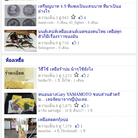
เหรียญบาท ร.9 ที่แพงเป็นแสนบาท ที่มาเป็นอ
ย่างไร
ความเห็น 3 ดู 943
4
manit.com -
, d1_fighter -
9 เดือน
8 เดือน
มนต์เสน่ห์เหยื่อแฮนด์เมดของคนไทย เหยื่อทุก
ตัวก็มีเรื่องราวของมัน
ความเห็น 0 ดู 710
1
fishingover -
9 เดือน
ห้องเหยื่อ
วิธืใช้ เหยื่อรำบ่ม น้าๆใช้ยังไง
ความเห็น 2 ดู 3,215
2
birdke70 -
, บั้งไฟ -
1 ปี
1 เดือน
หนอนยางGary YAMAMOTO ชอบส่วนตัวครั
บ... เลยจัดมาจากญี่ปุ่นเลย..
ความเห็น 8 ดู 5,875
1
อาร์ม นครปฐม -
, ดิน117 -
10 ปี
1 ปี
เหยื่อสดตกกุ้งบ่อ
ความเห็น 8 ดู 7,378
1
monchai -
, Devilsmall -
4 ปี
1 ปี