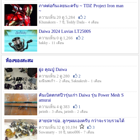
ภาคต่อกันเลยนะครับ ~ TDZ Project Iron man
~
ความเห็น 20 ดู 5,284
2
Khunakorn -
, Toddy Dada -
7 ปี
4 เดือน
Daiwa 2024 Luvias LT2500S
ความเห็น 0 ดู 1,266
2
hakky -
11 เดือน
ห้องของสะสม
ฝูง คุณปู่ Daiwa
ความเห็น 2 ดู 280
2
มณีนพเก้า -
, Saknakrub -
2 เดือน
1 เดือน
คันเบ็ดตกสปิ๋วรุ่นเก่า Daiwa รุ่น Power Mesh S
amurai
ความเห็น 4 ดู 383
1
jarinth -
, jarinth -
3 เดือน
2 เดือน
สายปลาบ่อ..ลูกๆผมเองครับ กว่าจะรวบรวมได้
ความเห็น 32 ดู 10,194
3
Suwanarty -
, tatoo006 -
10 ปี
7 เดือน