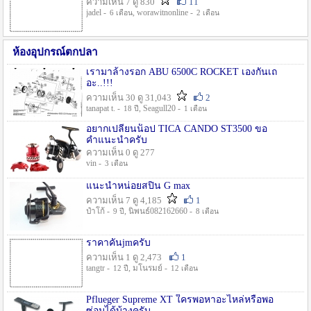
ความเห็น 7 ดู 830
11
jadel -
, worawitnonline -
6 เดือน
2 เดือน
ห้องอุปกรณ์ตกปลา
เรามาล้างรอก ABU 6500C ROCKET เองกันเถ
อะ..!!!
ความเห็น 30 ดู 31,043
2
tanapat t. -
, Seagull20 -
18 ปี
1 เดือน
อยากเปลี่ยนน็อป TICA CANDO ST3500 ขอ
คำแนะนำครับ
ความเห็น 0 ดู 277
vin -
3 เดือน
แนะนำหน่อยสปิน G max
ความเห็น 7 ดู 4,185
1
ป๋าโก้ -
, นิพนธ์082162660 -
9 ปี
8 เดือน
ราคาคันjmครับ
ความเห็น 1 ดู 2,473
1
tangtr -
, มโนรมย์ -
12 ปี
12 เดือน
Pflueger Supreme XT ใครพอหาอะไหล่หรือพอ
ซ่อมได้บ้างครับ