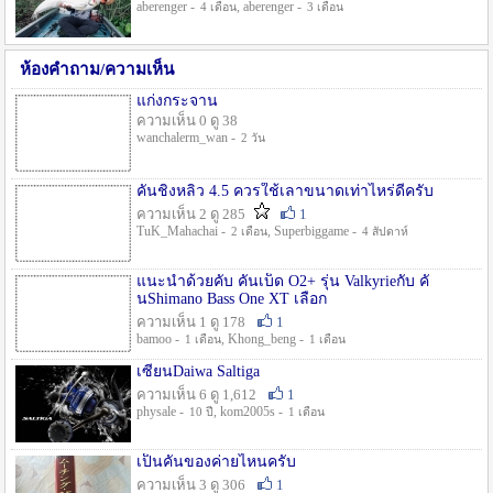
aberenger -
, aberenger -
4 เดือน
3 เดือน
ห้องคำถาม/ความเห็น
แก่งกระจาน
ความเห็น 0 ดู 38
wanchalerm_wan -
2 วัน
คันชิงหลิว 4.5 ควรใช้เลาขนาดเท่าไหร่ดีครับ
ความเห็น 2 ดู 285
1
TuK_Mahachai -
, Superbiggame -
2 เดือน
4 สัปดาห์
แนะนำด้วยคับ คันเบ็ด O2+ รุ่น Valkyrieกับ คั
นShimano Bass One XT เลือก
ความเห็น 1 ดู 178
1
bamoo -
, Khong_beng -
1 เดือน
1 เดือน
เซียนDaiwa Saltiga
ความเห็น 6 ดู 1,612
1
physale -
, kom2005s -
10 ปี
1 เดือน
เป็นคันของค่ายไหนครับ
ความเห็น 3 ดู 306
1