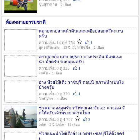
ขุนสุราพ่าย -
6 เดือน
ห้องหมายธรรมชาติ
หมายตกปลาหน้าดินและเหยื่อปลอมศรีสะเกษ
ครับ
ความเห็น 14 ดู 6,754
1
ยุทธศรีสะเกษ -
, มังกรฟิชชิ่ง -
13 ปี
2 เดือน
อยากตกกุ้ง แถบ อยุธยา บางประอิน มีแพแนะ
นำ มั้ยครับ ขอบคุณครับ
ความเห็น 0 ดู 335
1
kaiคับ -
3 เดือน
อ่าง ห้วยไม้เต็ง ราชบุรี ตอนนี้ สภาพน้ำเป็นไง
บ้างครับ
ความเห็น 0 ดู 379
1
NatCyber -
4 เดือน
ชวนมาลองดูครับ ทริพตกเอง ขับเอง แวะเอง จั
ดให้ครับเจ้าพระยาสามโคก
ความเห็น 6 ดู 4,747
3
babe -
, Babe -
5 ปี
11 เดือน
ช่วยแนะนำไต๋เรืออ่างบางพระชลบุรีให้ด้วยครั
บ