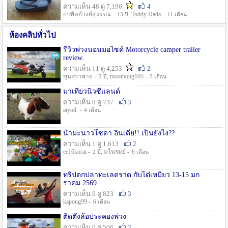
ความเห็น 48 ดู 7,196
4
อาทิตย์วงศ์สุวรรณ -
, Toddy Dada -
13 ปี
11 เดือน
ห้องคลิปทั่วไป
รีวิวพ่วงนอนมอไซค์ Motorcycle camper trailer
review.
ความเห็น 11 ดู 4,253
2
ขุนสุราพ่าย -
, moothong105 -
2 ปี
3 เดือน
มาเที่ยวนิวซีแลนด์
ความเห็น 0 ดู 737
3
aiyod. -
4 เดือน
น้ำมะนาวโซดา อินเดีย!! เป็นยังไง??
ความเห็น 1 ดู 1,613
2
ee16korat -
, มโนรมย์ -
2 ปี
6 เดือน
ทริปตกปลาทะเลตราด กับไต๋เหมี่ยว 13-15 มก
ราคม 2569
ความเห็น 0 ดู 823
3
kapong99 -
6 เดือน
ติดตั้งล้อประคองพ่วง
ความเห็น 0 ดู 506
3