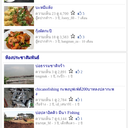
บะหมี่แห้ง
ความเห็น 23 ดู 4,700
5
อู๊ดปากลำฯ -
, Joeey_88 -
3 ปี
7 เดือน
กุ้งผัดกะปิ
ความเห็น 18 ดู 3,583
3
อู๊ดปากลำฯ -
, hangman_za -
3 ปี
10 เดือน
ห้องประชาสัมพันธ์
บ่อธรรมชาติจร้า
ความเห็น 3 ดู 2,891
2
tongmak -
, กะปิ๋ว -
1 ปี
1 ปี
chicanofishing กะพงบุฟเฟ่ต์200บาทลงปลากะพ
ง
ความเห็น 1 ดู 2,784
1
เรือจ้าง -
, เอ๋_เสนา91 -
2 ปี
1 ปี
บ่อปลาอิคคิว มีนา Fishing
ความเห็น 7 ดู 6,144
1
ธนกฤต_M -
, เด็กสี่แคว -
3 ปี
2 ปี