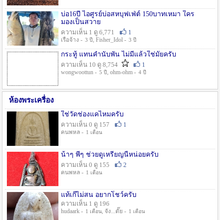
บ่อ16ปี ไอศูรย์บ่อสหบุฟเฟ่ต์ 150บาทเหมา ใคร
มองเป็นสวาย
ความเห็น 1 ดู 6,771
1
เรือจ้าง -
, Fisher_Idol -
3 ปี
3 ปี
กระทู้ แทนคำนับพัน ไม่มีแล้วใช่มั๊ยครับ
ความเห็น 10 ดู 8,754
1
wongwoottun -
, ohm-ohm -
5 ปี
4 ปี
ห้องพระเครื่อง
ใช่วัดช่องแคไหมครับ
ความเห็น 0 ดู 157
1
คนพหล -
1 เดือน
น้าๆ พี่ๆ ช่วยดูเหรียญนี้หน่อยครับ
ความเห็น 0 ดู 155
2
คนพหล -
1 เดือน
แท้เก๊ไม่สน อยากโชว์ครับ
ความเห็น 1 ดู 196
hudaark -
, จัง...ดั๊ย -
1 เดือน
1 เดือน