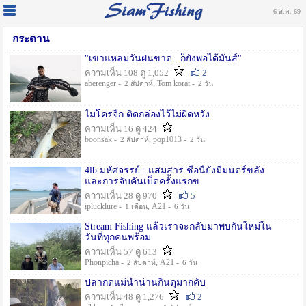
6 ส.ค. 69
กระดาน
"เขาแหลมวันฝนขาด...ก็ยังพอได้มันส์"
ความเห็น 108 ดู 1,052
2
aberenger -
, Tom korat -
2 สัปดาห์
2 วัน
ไมโครจิ้ก ติดกล่องไว้ไม่ผิดหวัง
ความเห็น 16 ดู 424
boonsak -
, pop1013 -
2 สัปดาห์
2 วัน
4lb มหัศจรรย์ : แสมสาร ชื่อนี้ยังมีมนตร์ขลัง
และการจับคันเบ็ดครั้งแรกข
ความเห็น 28 ดู 970
5
iplucklure -
, A21 -
1 เดือน
6 วัน
Stream Fishing แล้วเราจะกลับมาพบกันใหม่ใน
วันที่ทุกคนพร้อม
ความเห็น 57 ดู 613
Phonpicha -
, A21 -
2 สัปดาห์
6 วัน
ปลากดแม่น้ำน่านกินดุมากคับ
ความเห็น 48 ดู 1,276
2