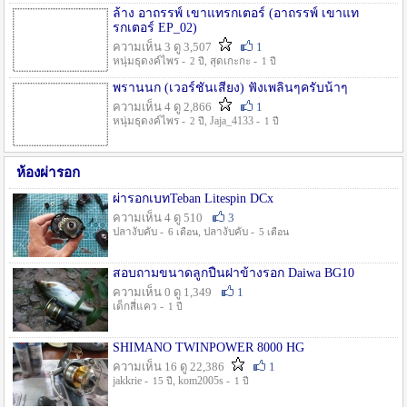
ล้าง อาถรรพ์ เขาแทรกเตอร์ (อาถรรพ์ เขาแท
รกเตอร์ EP_02)
ความเห็น 3 ดู 3,507
1
หนุ่มธุดงค์ไพร -
, สุดเกะกะ -
2 ปี
1 ปี
พรานนก (เวอร์ชั่นเสียง) ฟังเพลินๆครับน้าๆ
ความเห็น 4 ดู 2,866
1
หนุ่มธุดงค์ไพร -
, Jaja_4133 -
2 ปี
1 ปี
ห้องผ่ารอก
ผ่ารอกเบทTeban Litespin DCx
ความเห็น 4 ดู 510
3
ปลางับคับ -
, ปลางับคับ -
6 เดือน
5 เดือน
สอบถามขนาดลูกปืนฝาข้างรอก Daiwa BG10
ความเห็น 0 ดู 1,349
1
เด็กสี่แคว -
1 ปี
SHIMANO TWINPOWER 8000 HG
ความเห็น 16 ดู 22,386
1
jakkrie -
, kom2005s -
15 ปี
1 ปี