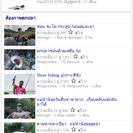
แนะนำ 91.43%, ณัฏฐพล ฝ่ -
11 เดือน
ห้องภาพตกปลา
ช่อน ชะโด กระสูบ ก่อนฝนจะมา
ความเห็น 6 ดู 286
6
aberenger -
, aberenger -
3 สัปดาห์
6 วัน
ตกปลาช่อนด้วยเหยื่อ Aji
ความเห็น 17 ดู 2,811
5
Wongwoottun -
, kaewnon -
7 ปี
1 เดือน
Shore fishing @เกาะสีชัง
ความเห็น 5 ดู 2,505
5
Wongwoottun -
, WongwootTun -
5 ปี
1 เดือน
แม่น้ำน้อยวันที่ปลาหายาก...เกือบหลับแต่กลับ
มาได้
ความเห็น 10 ดู 886
11
aberenger -
, rachalo -
3 เดือน
2 เดือน
ตามหาปลาเบี้ยว...แม่น้ำน้อยอยุธยา
ความเห็น 8 ดู 1,139
9