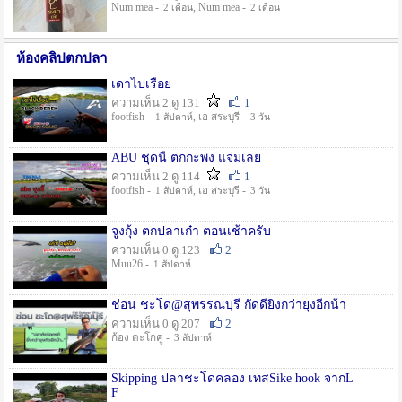
Num mea -
, Num mea -
2 เดือน
2 เดือน
ห้องคลิปตกปลา
เดาไปเรื่อย
ความเห็น 2 ดู 131
1
footfish -
, เอ สระบุรี -
1 สัปดาห์
3 วัน
ABU ชุดนี้ ตกกะพง แจ่มเลย
ความเห็น 2 ดู 114
1
footfish -
, เอ สระบุรี -
1 สัปดาห์
3 วัน
จูงกุ้ง ตกปลาเก๋า ตอนเช้าครับ
ความเห็น 0 ดู 123
2
Muu26 -
1 สัปดาห์
ช่อน ชะโด@สุพรรณบุรี กัดดียิ่งกว่ายุงอีกน้า
ความเห็น 0 ดู 207
2
ก้อง ตะโกคู่ -
3 สัปดาห์
Skipping ปลาชะโดคลอง เทสSike hook จากL
F