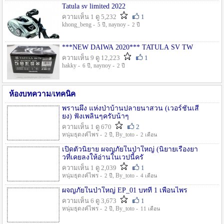
Tatula sv limited 2022
ความเห็น 1 ดู 5,232
1
khong_beng -
, naynoy -
5 ปี
2 ปี
***NEW DAIWA 2020*** TATULA SV TW
ความเห็น 9 ดู 12,223
1
hakky -
, naynoy -
6 ปี
2 ปี
ห้องบทความ/เทคนิค
พรานผึ้ง แห่งป่าบ้านปลายนาสวน (เวอร์ชั่นเสี
ยง) ฟังเพลินๆครับน้าๆ
ความเห็น 1 ดู 670
2
หนุ่มธุดงค์ไพร -
, By_toto -
2 ปี
2 เดือน
เปิดตัวนิยาย ผจญภัยในป่าใหญ่ (นิยายเรื่องยา
วที่เคยลงให้อ่านในเวปนี้ครั
ความเห็น 1 ดู 2,039
1
หนุ่มธุดงค์ไพร -
, By_toto -
2 ปี
4 เดือน
ผจญภัยในป่าใหญ่ EP_01 บทที่ 1 เพื่อนไพร
ความเห็น 6 ดู 3,673
1
หนุ่มธุดงค์ไพร -
, By_toto -
2 ปี
11 เดือน