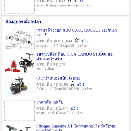
ความเห็น 7 ดู 833
11
jadel -
, worawitnonline -
6 เดือน
2 เดือน
ห้องอุปกรณ์ตกปลา
เรามาล้างรอก ABU 6500C ROCKET เองกันเถ
อะ..!!!
ความเห็น 30 ดู 31,044
2
tanapat t. -
, Seagull20 -
18 ปี
1 เดือน
อยากเปลี่ยนน็อป TICA CANDO ST3500 ขอ
คำแนะนำครับ
ความเห็น 0 ดู 279
vin -
3 เดือน
แนะนำหน่อยสปิน G max
ความเห็น 7 ดู 4,186
1
ป๋าโก้ -
, นิพนธ์082162660 -
9 ปี
8 เดือน
ราคาคันjmครับ
ความเห็น 1 ดู 2,477
1
tangtr -
, มโนรมย์ -
12 ปี
12 เดือน
Pflueger Supreme XT ใครพอหาอะไหล่หรือพอ
ซ่อมได้บ้างครับ