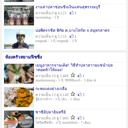
งานล่าปลาช่อนชิงเงินแสนสุพรรณบุรี
ความเห็น 0 ดู 4,125
1
myminidog -
3 ปี
บ่อพี่ครรชิต พิกัด ต.บางโทรัด จ.สมุทรสาคร
ความเห็น 0 ดู 5,133
1
tongmak -
, tongmak -
3 ปี
3 ปี
ห้องครัวสยามฟิชชิ่ง
เมนูอาหารจานเด็ด! วิธีทำปลาสวายแช่น้ำปล
าทอดท้าให้ลอง!
ความเห็น 10 ดู 3,488
1
mumkonmong -
, 9999RoseS -
5 ปี
3 สัปดาห์
กะพงแดงย่างเกลือ
ความเห็น 13 ดู 4,148
5
อู๊ดปากลำฯ -
, eKs -
3 ปี
1 เดือน
ซาซิมิปลาอินทรีย์
ความเห็น 28 ดู 7,460
5
ไต๋นิตฟิชชิ่ง -
, teardohboh -
4 ปี
7 เดือน