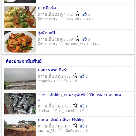
บะหมี่แห้ง
ความเห็น 23 ดู 4,702
5
อู๊ดปากลำฯ -
, Joeey_88 -
3 ปี
7 เดือน
กุ้งผัดกะปิ
ความเห็น 18 ดู 3,589
3
อู๊ดปากลำฯ -
, hangman_za -
3 ปี
10 เดือน
ห้องประชาสัมพันธ์
บ่อธรรมชาติจร้า
ความเห็น 3 ดู 2,892
2
tongmak -
, กะปิ๋ว -
1 ปี
1 ปี
chicanofishing กะพงบุฟเฟ่ต์200บาทลงปลากะพ
ง
ความเห็น 1 ดู 2,785
1
เรือจ้าง -
, เอ๋_เสนา91 -
2 ปี
1 ปี
บ่อปลาอิคคิว มีนา Fishing
ความเห็น 7 ดู 6,144
1
ธนกฤต_M -
, เด็กสี่แคว -
3 ปี
2 ปี