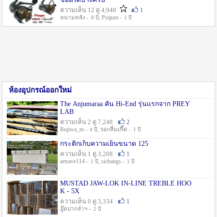
ความเห็น 12 ดู 4,948
1
หนามหลัง -
, Prajum -
8 ปี
1 ปี
ห้องอุปกรณ์ออกใหม่
The Anjumaraa คัน Hi-End รุ่นแรกจาก PREY
LAB
ความเห็น 2 ดู 7,248
2
Rujiwa_m -
, รอกลื่นปรื๊ด -
4 ปี
1 ปี
กระติกเก็บความเย็นขนาด 125
ความเห็น 1 ดู 3,208
1
artsave114 -
, sichangs -
1 ปี
1 ปี
MUSTAD JAW-LOK IN-LINE TREBLE HOO
K - 5X
ความเห็น 0 ดู 3,334
1
อู๊ดปากลำฯ -
2 ปี