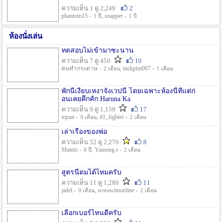
ความเห็น 1 ดู 2,249
2
phantom15 -
, snapper -
1 ปี
1 ปี
ห้องนั่งเล่น
ทดสอบไม่เข้ามาซะนาน
ความเห็น 7 ดู 450
10
ตนทำกระดาษ -
, nickpim007 -
2 เดือน
1 เดือน
พักนี้เงียบเหงาจังเวปนี้ โดยเฉพาะห้องนี้ที่แต่ก่
อนเคยคึกคัก Haruna Ka
ความเห็น 9 ดู 1,159
17
tepun -
, d1_fighter -
9 เดือน
2 เดือน
เล่าเรื่องของพ่อ
ความเห็น 52 ดู 2,270
8
Mantis -
, Yamong-t -
8 ปี
2 เดือน
สูตรนี้ดมได้ไหมครับ
ความเห็น 11 ดู 1,280
11
jadel -
, worawitnonline -
9 เดือน
2 เดือน
เลือกเบอร์ไหนดีครับ