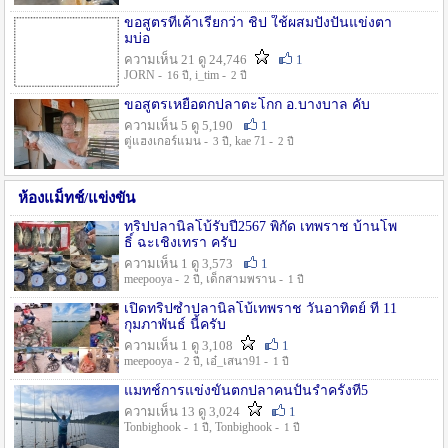
ขอสูตรที่เค้าเรียกว่า ชิป ใช้ผสมปังปั่นแข่งตา
มบ่อ
ความเห็น 21 ดู 24,746
1
JORN -
, i_tim -
16 ปี
2 ปี
ขอสูตรเหยื่อตกปลาตะโกก อ.บางบาล คับ
ความเห็น 5 ดู 5,190
1
ตู่แฮงเกอร์แมน -
, kae 71 -
3 ปี
2 ปี
ห้องแม็ทช์/แข่งขัน
ทริปปลานิลโบ้รับปี2567 พิกัด เทพราช บ้านโพ
ธิ์ ฉะเชิงเทรา ครับ
ความเห็น 1 ดู 3,573
1
meepooya -
, เด็กสามพราน -
2 ปี
1 ปี
เปิดทริปซ้ำปลานิลโบ้เทพราช วันอาทิตย์ ที่ 11
กุมภาพันธ์ นี้ครับ
ความเห็น 1 ดู 3,108
1
meepooya -
, เอ๋_เสนา91 -
2 ปี
1 ปี
แมทช์การแข่งขั้นตกปลาคนปั้นรำครั้งที่5
ความเห็น 13 ดู 3,024
1
Tonbighook -
, Tonbighook -
1 ปี
1 ปี