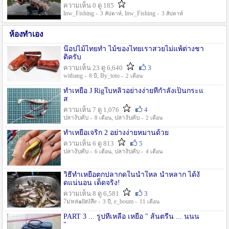
ความเห็น 0 ดู 185
lnw_Fishing -
, lnw_Fishing -
3 สัปดาห์
3 สัปดาห์
ห้องทำเอง
น๊อปไม้ไทยทำ ไม้ของไทยเราสวยไม่แพ้ต่างชา
ติครับ
ความเห็น 23 ดู 6,640
3
witbang -
, By_toto -
8 ปี
2 เดือน
ทำเหยื่อ J Rigใบหลิวอย่างง่ายที่กำลังเป็นกระแ
ส
ความเห็น 7 ดู 1,076
4
ปลางับคับ -
, ปลางับคับ -
8 เดือน
2 เดือน
ทำเหยื่อเจริก 2 อย่างง่ายหมานด้วย
ความเห็น 6 ดู 813
5
ปลางับคับ -
, ปลางับคับ -
6 เดือน
4 เดือน
วิธีทำเหยื่อตกปลากดในน้ำใหล น้ำหลาก ได้งั
ดแน่นอน เด็ดจริง!
ความเห็น 8 ดู 6,581
3
7ม่หล่๑llต่lลีe -
, e_boum -
3 ปี
11 เดือน
PART 3 ... รูปที่เหลือ เหยื่อ " ส้นตรีน ... นนน
"