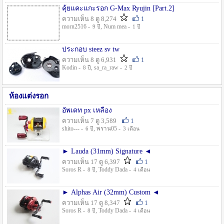
คุ้ยแคะแกะรอก G-Max Ryujin [Part.2]
ความเห็น 8 ดู 8,274
1
morn2516 -
, Num mea -
9 ปี
1 ปี
ประกอบ steez sv tw
ความเห็น 8 ดู 6,931
1
Kodin -
, sa_ra_raw -
8 ปี
2 ปี
ห้องแต่งรอก
อัพเดท px เหลือง
ความเห็น 7 ดู 3,589
1
shito--- -
, พราน05 -
6 ปี
3 เดือน
► Lauda (31mm) Signature ◄
ความเห็น 17 ดู 6,397
1
Soros R -
, Toddy Dada -
8 ปี
4 เดือน
► Alphas Air (32mm) Custom ◄
ความเห็น 17 ดู 8,347
1
Soros R -
, Toddy Dada -
8 ปี
4 เดือน