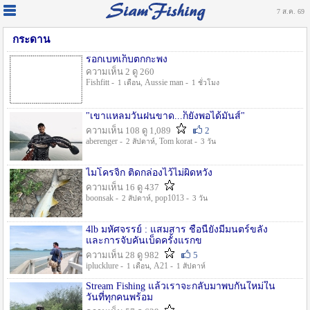
7 ส.ค. 69
กระดาน
รอกเบทเก็บตกกะพง
ความเห็น 2 ดู 260
Fishfitt -
, Aussie man -
1 เดือน
1 ชั่วโมง
"เขาแหลมวันฝนขาด...ก็ยังพอได้มันส์"
ความเห็น 108 ดู 1,089
2
aberenger -
, Tom korat -
2 สัปดาห์
3 วัน
ไมโครจิ้ก ติดกล่องไว้ไม่ผิดหวัง
ความเห็น 16 ดู 437
boonsak -
, pop1013 -
2 สัปดาห์
3 วัน
4lb มหัศจรรย์ : แสมสาร ชื่อนี้ยังมีมนตร์ขลัง
และการจับคันเบ็ดครั้งแรกข
ความเห็น 28 ดู 982
5
iplucklure -
, A21 -
1 เดือน
1 สัปดาห์
Stream Fishing แล้วเราจะกลับมาพบกันใหม่ใน
วันที่ทุกคนพร้อม