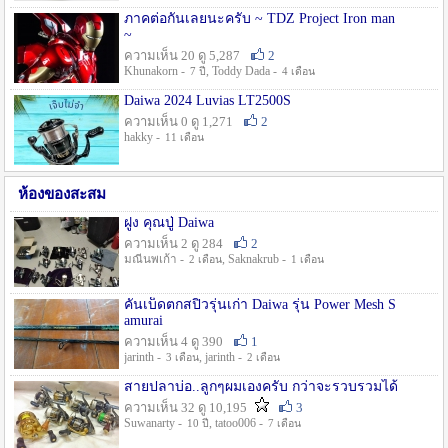
ภาคต่อกันเลยนะครับ ~ TDZ Project Iron man
~
ความเห็น 20 ดู 5,287
2
Khunakorn -
, Toddy Dada -
7 ปี
4 เดือน
Daiwa 2024 Luvias LT2500S
ความเห็น 0 ดู 1,271
2
hakky -
11 เดือน
ห้องของสะสม
ฝูง คุณปู่ Daiwa
ความเห็น 2 ดู 284
2
มณีนพเก้า -
, Saknakrub -
2 เดือน
1 เดือน
คันเบ็ดตกสปิ๋วรุ่นเก่า Daiwa รุ่น Power Mesh S
amurai
ความเห็น 4 ดู 390
1
jarinth -
, jarinth -
3 เดือน
2 เดือน
สายปลาบ่อ..ลูกๆผมเองครับ กว่าจะรวบรวมได้
ความเห็น 32 ดู 10,195
3
Suwanarty -
, tatoo006 -
10 ปี
7 เดือน