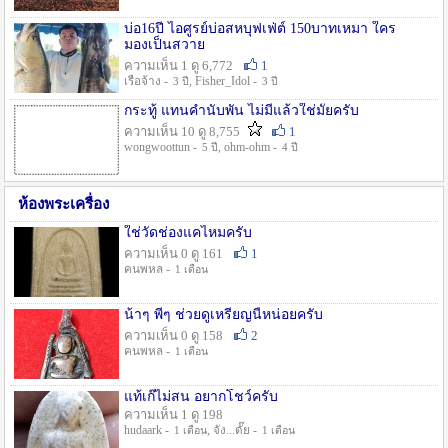
บ่อ16ปี ไอศูรย์บ่อสหบุฟเฟ่ต์ 150บาทเหมา ใคร
มองเป็นสวาย
ความเห็น 1 ดู 6,772
1
เรือจ้าง -
, Fisher_Idol -
3 ปี
3 ปี
กระทู้ แทนคำนับพัน ไม่มีแล้วใช่มั๊ยครับ
ความเห็น 10 ดู 8,755
1
wongwoottun -
, ohm-ohm -
5 ปี
4 ปี
ห้องพระเครื่อง
ใช่วัดช่องแคไหมครับ
ความเห็น 0 ดู 161
1
คนพหล -
1 เดือน
น้าๆ พี่ๆ ช่วยดูเหรียญนี้หน่อยครับ
ความเห็น 0 ดู 158
2
คนพหล -
1 เดือน
แท้เก๊ไม่สน อยากโชว์ครับ
ความเห็น 1 ดู 198
hudaark -
, จัง...ดั๊ย -
1 เดือน
1 เดือน