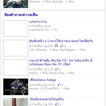
aberenger -
, aberenger -
4 เดือน
3 เดือน
ห้องคำถาม/ความเห็น
แก่งกระจาน
ความเห็น 0 ดู 43
wanchalerm_wan -
3 วัน
คันชิงหลิว 4.5 ควรใช้เลาขนาดเท่าไหร่ดีครับ
ความเห็น 2 ดู 288
1
TuK_Mahachai -
, Superbiggame -
2 เดือน
1 เดือน
แนะนำด้วยคับ คันเบ็ด O2+ รุ่น Valkyrieกับ คั
นShimano Bass One XT เลือก
ความเห็น 1 ดู 179
1
bamoo -
, Khong_beng -
1 เดือน
1 เดือน
เซียนDaiwa Saltiga
ความเห็น 6 ดู 1,616
1
physale -
, kom2005s -
10 ปี
1 เดือน
เป็นคันของค่ายไหนครับ
ความเห็น 3 ดู 309
1