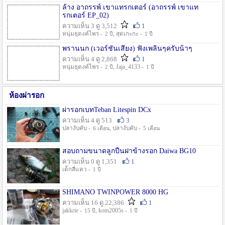
ล้าง อาถรรพ์ เขาแทรกเตอร์ (อาถรรพ์ เขาแท
รกเตอร์ EP_02)
ความเห็น 3 ดู 3,512
1
หนุ่มธุดงค์ไพร -
, สุดเกะกะ -
2 ปี
1 ปี
พรานนก (เวอร์ชั่นเสียง) ฟังเพลินๆครับน้าๆ
ความเห็น 4 ดู 2,868
1
หนุ่มธุดงค์ไพร -
, Jaja_4133 -
2 ปี
1 ปี
ห้องผ่ารอก
ผ่ารอกเบทTeban Litespin DCx
ความเห็น 4 ดู 513
3
ปลางับคับ -
, ปลางับคับ -
6 เดือน
5 เดือน
สอบถามขนาดลูกปืนฝาข้างรอก Daiwa BG10
ความเห็น 0 ดู 1,351
1
เด็กสี่แคว -
1 ปี
SHIMANO TWINPOWER 8000 HG
ความเห็น 16 ดู 22,386
1
jakkrie -
, kom2005s -
15 ปี
1 ปี