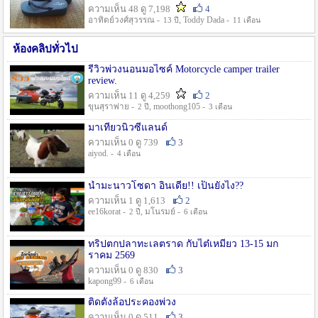
ความเห็น 48 ดู 7,198
4
อาทิตย์วงศ์สุวรรณ -
, Toddy Dada -
13 ปี
11 เดือน
ห้องคลิปทั่วไป
รีวิวพ่วงนอนมอไซค์ Motorcycle camper trailer
review.
ความเห็น 11 ดู 4,259
2
ขุนสุราพ่าย -
, moothong105 -
2 ปี
3 เดือน
มาเที่ยวนิวซีแลนด์
ความเห็น 0 ดู 739
3
aiyod. -
4 เดือน
น้ำมะนาวโซดา อินเดีย!! เป็นยังไง??
ความเห็น 1 ดู 1,613
2
ee16korat -
, มโนรมย์ -
2 ปี
6 เดือน
ทริปตกปลาทะเลตราด กับไต๋เหมี่ยว 13-15 มก
ราคม 2569
ความเห็น 0 ดู 830
3
kapong99 -
6 เดือน
ติดตั้งล้อประคองพ่วง
ความเห็น 0 ดู 511
3