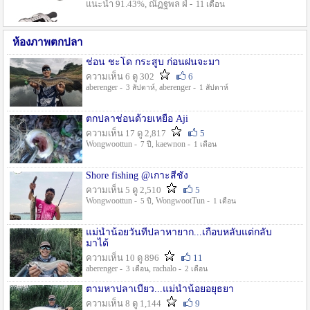
แนะนำ 91.43%, ณัฏฐพล ฝ่ -
11 เดือน
ห้องภาพตกปลา
ช่อน ชะโด กระสูบ ก่อนฝนจะมา
ความเห็น 6 ดู 302
6
aberenger -
, aberenger -
3 สัปดาห์
1 สัปดาห์
ตกปลาช่อนด้วยเหยื่อ Aji
ความเห็น 17 ดู 2,817
5
Wongwoottun -
, kaewnon -
7 ปี
1 เดือน
Shore fishing @เกาะสีชัง
ความเห็น 5 ดู 2,510
5
Wongwoottun -
, WongwootTun -
5 ปี
1 เดือน
แม่น้ำน้อยวันที่ปลาหายาก...เกือบหลับแต่กลับ
มาได้
ความเห็น 10 ดู 896
11
aberenger -
, rachalo -
3 เดือน
2 เดือน
ตามหาปลาเบี้ยว...แม่น้ำน้อยอยุธยา
ความเห็น 8 ดู 1,144
9