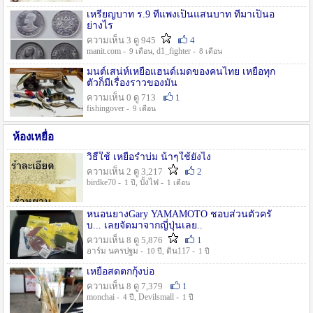
เหรียญบาท ร.9 ที่แพงเป็นแสนบาท ที่มาเป็นอ
ย่างไร
ความเห็น 3 ดู 945
4
manit.com -
, d1_fighter -
9 เดือน
8 เดือน
มนต์เสน่ห์เหยื่อแฮนด์เมดของคนไทย เหยื่อทุก
ตัวก็มีเรื่องราวของมัน
ความเห็น 0 ดู 713
1
fishingover -
9 เดือน
ห้องเหยื่อ
วิธืใช้ เหยื่อรำบ่ม น้าๆใช้ยังไง
ความเห็น 2 ดู 3,217
2
birdke70 -
, บั้งไฟ -
1 ปี
1 เดือน
หนอนยางGary YAMAMOTO ชอบส่วนตัวครั
บ... เลยจัดมาจากญี่ปุ่นเลย..
ความเห็น 8 ดู 5,876
1
อาร์ม นครปฐม -
, ดิน117 -
10 ปี
1 ปี
เหยื่อสดตกกุ้งบ่อ
ความเห็น 8 ดู 7,379
1
monchai -
, Devilsmall -
4 ปี
1 ปี