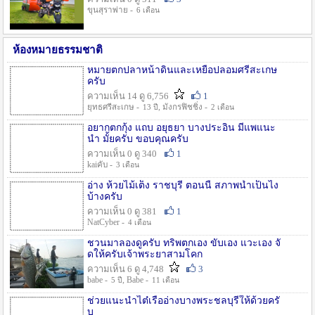
ขุนสุราพ่าย -
6 เดือน
ห้องหมายธรรมชาติ
หมายตกปลาหน้าดินและเหยื่อปลอมศรีสะเกษ
ครับ
ความเห็น 14 ดู 6,756
1
ยุทธศรีสะเกษ -
, มังกรฟิชชิ่ง -
13 ปี
2 เดือน
อยากตกกุ้ง แถบ อยุธยา บางประอิน มีแพแนะ
นำ มั้ยครับ ขอบคุณครับ
ความเห็น 0 ดู 340
1
kaiคับ -
3 เดือน
อ่าง ห้วยไม้เต็ง ราชบุรี ตอนนี้ สภาพน้ำเป็นไง
บ้างครับ
ความเห็น 0 ดู 381
1
NatCyber -
4 เดือน
ชวนมาลองดูครับ ทริพตกเอง ขับเอง แวะเอง จั
ดให้ครับเจ้าพระยาสามโคก
ความเห็น 6 ดู 4,748
3
babe -
, Babe -
5 ปี
11 เดือน
ช่วยแนะนำไต๋เรืออ่างบางพระชลบุรีให้ด้วยครั
บ