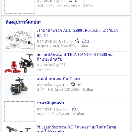
ความเห็น 7 ดู 833
11
jadel -
, worawitnonline -
6 เดือน
2 เดือน
ห้องอุปกรณ์ตกปลา
เรามาล้างรอก ABU 6500C ROCKET เองกันเถ
อะ..!!!
ความเห็น 30 ดู 31,045
2
tanapat t. -
, Seagull20 -
18 ปี
1 เดือน
อยากเปลี่ยนน็อป TICA CANDO ST3500 ขอ
คำแนะนำครับ
ความเห็น 0 ดู 281
vin -
3 เดือน
แนะนำหน่อยสปิน G max
ความเห็น 7 ดู 4,189
1
ป๋าโก้ -
, นิพนธ์082162660 -
9 ปี
8 เดือน
ราคาคันjmครับ
ความเห็น 1 ดู 2,478
1
tangtr -
, มโนรมย์ -
12 ปี
12 เดือน
Pflueger Supreme XT ใครพอหาอะไหล่หรือพอ
ซ่อมได้บ้างครับ