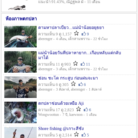
แนะนำ 91.43%, ณัฏฐพล ฝ่ -
11 เดือน
ห้องภาพตกปลา
ตามหาปลาเบี้ยว...แม่น้ำน้อยอยุธยา
ความเห็น 9 ดู 1,157
9
aberenger -
, เด็กสามพราน -
4 เดือน
22 ชั่วโมง
แม่น้ำน้อยวันที่ปลาหายาก...เกือบหลับแต่กลับ
มาได้
ความเห็น 11 ดู 903
11
aberenger -
, เด็กสามพราน -
3 เดือน
22 ชั่วโมง
ช่อน ชะโด กระสูบ ก่อนฝนจะมา
ความเห็น 6 ดู 305
6
aberenger -
, aberenger -
3 สัปดาห์
1 สัปดาห์
ตกปลาช่อนด้วยเหยื่อ Aji
ความเห็น 17 ดู 2,823
6
Wongwoottun -
, kaewnon -
7 ปี
1 เดือน
Shore fishing @เกาะสีชัง
ความเห็น 5 ดู 2,514
5