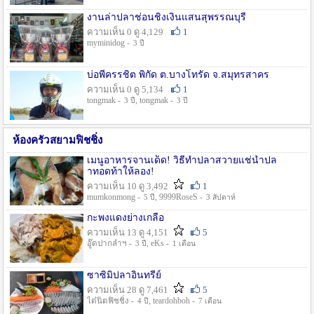
งานล่าปลาช่อนชิงเงินแสนสุพรรณบุรี
ความเห็น 0 ดู 4,129
1
myminidog -
3 ปี
บ่อพี่ครรชิต พิกัด ต.บางโทรัด จ.สมุทรสาคร
ความเห็น 0 ดู 5,134
1
tongmak -
, tongmak -
3 ปี
3 ปี
ห้องครัวสยามฟิชชิ่ง
เมนูอาหารจานเด็ด! วิธีทำปลาสวายแช่น้ำปล
าทอดท้าให้ลอง!
ความเห็น 10 ดู 3,492
1
mumkonmong -
, 9999RoseS -
5 ปี
3 สัปดาห์
กะพงแดงย่างเกลือ
ความเห็น 13 ดู 4,151
5
อู๊ดปากลำฯ -
, eKs -
3 ปี
1 เดือน
ซาซิมิปลาอินทรีย์
ความเห็น 28 ดู 7,461
5
ไต๋นิตฟิชชิ่ง -
, teardohboh -
4 ปี
7 เดือน