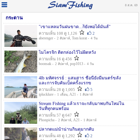
8 ส.ค. 69
กระดาน
"เขาแหลมวันฝนขาด...ก็ยังพอได้มันส์"
ความเห็น 108 ดู 1,126
2
aberenger -
, Tom korat -
2 สัปดาห์
4 วัน
ไมโครจิ้ก ติดกล่องไว้ไม่ผิดหวัง
ความเห็น 16 ดู 456
boonsak -
, pop1013 -
2 สัปดาห์
4 วัน
4lb มหัศจรรย์ : แสมสาร ชื่อนี้ยังมีมนตร์ขลัง
และการจับคันเบ็ดครั้งแรกข
ความเห็น 28 ดู 1,005
5
iplucklure -
, A21 -
1 เดือน
1 สัปดาห์
Stream Fishing แล้วเราจะกลับมาพบกันใหม่ใน
วันที่ทุกคนพร้อม
ความเห็น 57 ดู 647
Phonpicha -
, A21 -
2 สัปดาห์
1 สัปดาห์
ปลากดแม่น้ำน่านกินดุมากคับ
ความเห็น 48 ดู 1,292
2