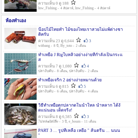
ความเห็น 0 ดู 188
lnw_Fishing -
, lnw_Fishing -
4 สัปดาห์
4 สัปดาห์
ห้องทำเอง
น๊อปไม้ไทยทำ ไม้ของไทยเราสวยไม่แพ้ต่างชา
ติครับ
ความเห็น 23 ดู 6,644
3
witbang -
, By_toto -
8 ปี
2 เดือน
ทำเหยื่อ J Rigใบหลิวอย่างง่ายที่กำลังเป็นกระแ
ส
ความเห็น 7 ดู 1,080
4
ปลางับคับ -
, ปลางับคับ -
8 เดือน
2 เดือน
ทำเหยื่อเจริก 2 อย่างง่ายหมานด้วย
ความเห็น 6 ดู 815
5
ปลางับคับ -
, ปลางับคับ -
6 เดือน
4 เดือน
วิธีทำเหยื่อตกปลากดในน้ำใหล น้ำหลาก ได้งั
ดแน่นอน เด็ดจริง!
ความเห็น 8 ดู 6,585
3
7ม่หล่๑llต่lลีe -
, e_boum -
3 ปี
11 เดือน
PART 3 ... รูปที่เหลือ เหยื่อ " ส้นตรีน ... นนน
"