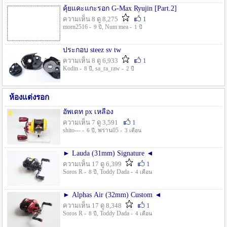
คุ้ยแคะแกะรอก G-Max Ryujin [Part.2]
ความเห็น 8 ดู 8,275
1
morn2516 -
, Num mea -
9 ปี
1 ปี
ประกอบ steez sv tw
ความเห็น 8 ดู 6,933
1
Kodin -
, sa_ra_raw -
8 ปี
2 ปี
ห้องแต่งรอก
อัพเดท px เหลือง
ความเห็น 7 ดู 3,591
1
shito--- -
, พราน05 -
6 ปี
3 เดือน
► Lauda (31mm) Signature ◄
ความเห็น 17 ดู 6,399
1
Soros R -
, Toddy Dada -
8 ปี
4 เดือน
► Alphas Air (32mm) Custom ◄
ความเห็น 17 ดู 8,348
1
Soros R -
, Toddy Dada -
8 ปี
4 เดือน