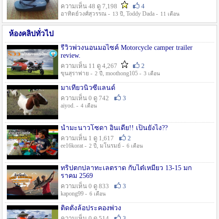
ความเห็น 48 ดู 7,198
4
อาทิตย์วงศ์สุวรรณ -
, Toddy Dada -
13 ปี
11 เดือน
ห้องคลิปทั่วไป
รีวิวพ่วงนอนมอไซค์ Motorcycle camper trailer
review.
ความเห็น 11 ดู 4,267
2
ขุนสุราพ่าย -
, moothong105 -
2 ปี
3 เดือน
มาเที่ยวนิวซีแลนด์
ความเห็น 0 ดู 742
3
aiyod. -
4 เดือน
น้ำมะนาวโซดา อินเดีย!! เป็นยังไง??
ความเห็น 1 ดู 1,617
2
ee16korat -
, มโนรมย์ -
2 ปี
6 เดือน
ทริปตกปลาทะเลตราด กับไต๋เหมี่ยว 13-15 มก
ราคม 2569
ความเห็น 0 ดู 833
3
kapong99 -
6 เดือน
ติดตั้งล้อประคองพ่วง
ความเห็น 0 ดู 514
3