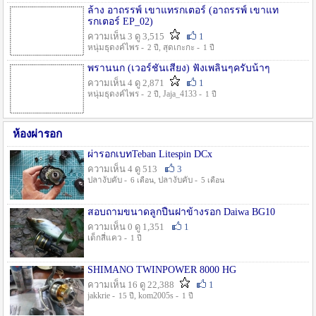
ล้าง อาถรรพ์ เขาแทรกเตอร์ (อาถรรพ์ เขาแท
รกเตอร์ EP_02)
ความเห็น 3 ดู 3,515
1
หนุ่มธุดงค์ไพร -
, สุดเกะกะ -
2 ปี
1 ปี
พรานนก (เวอร์ชั่นเสียง) ฟังเพลินๆครับน้าๆ
ความเห็น 4 ดู 2,871
1
หนุ่มธุดงค์ไพร -
, Jaja_4133 -
2 ปี
1 ปี
ห้องผ่ารอก
ผ่ารอกเบทTeban Litespin DCx
ความเห็น 4 ดู 513
3
ปลางับคับ -
, ปลางับคับ -
6 เดือน
5 เดือน
สอบถามขนาดลูกปืนฝาข้างรอก Daiwa BG10
ความเห็น 0 ดู 1,351
1
เด็กสี่แคว -
1 ปี
SHIMANO TWINPOWER 8000 HG
ความเห็น 16 ดู 22,388
1
jakkrie -
, kom2005s -
15 ปี
1 ปี