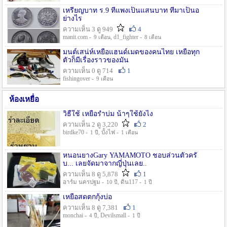
เหรียญบาท ร.9 ที่แพงเป็นแสนบาท ที่มาเป็นอ
ย่างไร
ความเห็น 3 ดู 949
4
manit.com -
, d1_fighter -
9 เดือน
8 เดือน
มนต์เสน่ห์เหยื่อแฮนด์เมดของคนไทย เหยื่อทุก
ตัวก็มีเรื่องราวของมัน
ความเห็น 0 ดู 714
1
fishingover -
9 เดือน
ห้องเหยื่อ
วิธืใช้ เหยื่อรำบ่ม น้าๆใช้ยังไง
ความเห็น 2 ดู 3,220
2
birdke70 -
, บั้งไฟ -
1 ปี
1 เดือน
หนอนยางGary YAMAMOTO ชอบส่วนตัวครั
บ... เลยจัดมาจากญี่ปุ่นเลย..
ความเห็น 8 ดู 5,878
1
อาร์ม นครปฐม -
, ดิน117 -
10 ปี
1 ปี
เหยื่อสดตกกุ้งบ่อ
ความเห็น 8 ดู 7,381
1
monchai -
, Devilsmall -
4 ปี
1 ปี