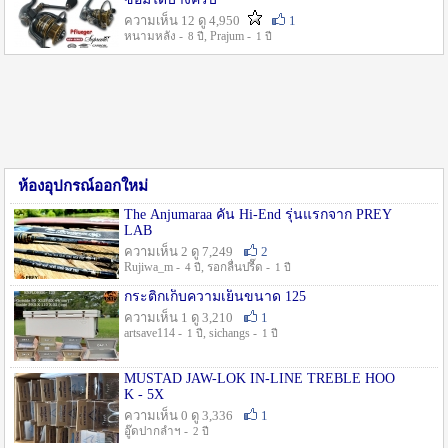
ความเห็น 12 ดู 4,950
1
หนามหลัง -
, Prajum -
8 ปี
1 ปี
ห้องอุปกรณ์ออกใหม่
The Anjumaraa คัน Hi-End รุ่นแรกจาก PREY
LAB
ความเห็น 2 ดู 7,249
2
Rujiwa_m -
, รอกลื่นปรื๊ด -
4 ปี
1 ปี
กระติกเก็บความเย็นขนาด 125
ความเห็น 1 ดู 3,210
1
artsave114 -
, sichangs -
1 ปี
1 ปี
MUSTAD JAW-LOK IN-LINE TREBLE HOO
K - 5X
ความเห็น 0 ดู 3,336
1
อู๊ดปากลำฯ -
2 ปี