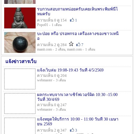
รบกวนสอบถามหน่อยครับเคยเห็นพระพิมพ์นี้ไ
หมครับ
ความเห็น 0 ดู 154
1
Popo01 -
1 เดือน
บะป่อย หรือ ปรอทกรอ เครื่องลางของชาวเหนื
อ
ความเห็น 2 ดู 284
7
manit.com -
, manit.com -
2 เดือน
1 เดือน
แจ้งข่าวสารเว็บ
แจ้งเว็บล่ม 19:08-19:43 วันที่ 4/5/2569
ความเห็น 0 ดู 204
webmaster -
3 เดือน
ผลกระทบจากเวลาเซิร์ฟเวอร์ผิด 10:30 -15:00
วันที่ 30/4/69
ความเห็น 0 ดู 247
webmaster -
3 เดือน
แจ้งหยุดให้บริการ 10:00 - 11:00 วันที่ 30 เมษา
ยน 2569
ความเห็น 2 ดู 347
3