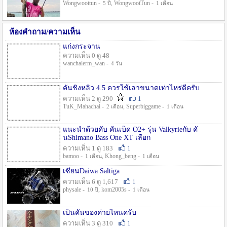
Wongwoottun -
, WongwootTun -
5 ปี
1 เดือน
ห้องคำถาม/ความเห็น
แก่งกระจาน
ความเห็น 0 ดู 48
wanchalerm_wan -
4 วัน
คันชิงหลิว 4.5 ควรใช้เลาขนาดเท่าไหร่ดีครับ
ความเห็น 2 ดู 290
1
TuK_Mahachai -
, Superbiggame -
2 เดือน
1 เดือน
แนะนำด้วยคับ คันเบ็ด O2+ รุ่น Valkyrieกับ คั
นShimano Bass One XT เลือก
ความเห็น 1 ดู 183
1
bamoo -
, Khong_beng -
1 เดือน
1 เดือน
เซียนDaiwa Saltiga
ความเห็น 6 ดู 1,617
1
physale -
, kom2005s -
10 ปี
1 เดือน
เป็นคันของค่ายไหนครับ
ความเห็น 3 ดู 310
1