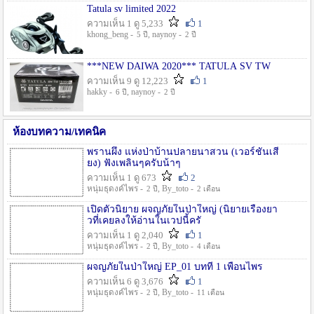
Tatula sv limited 2022
ความเห็น 1 ดู 5,233
1
khong_beng -
, naynoy -
5 ปี
2 ปี
***NEW DAIWA 2020*** TATULA SV TW
ความเห็น 9 ดู 12,223
1
hakky -
, naynoy -
6 ปี
2 ปี
ห้องบทความ/เทคนิค
พรานผึ้ง แห่งป่าบ้านปลายนาสวน (เวอร์ชั่นเสี
ยง) ฟังเพลินๆครับน้าๆ
ความเห็น 1 ดู 673
2
หนุ่มธุดงค์ไพร -
, By_toto -
2 ปี
2 เดือน
เปิดตัวนิยาย ผจญภัยในป่าใหญ่ (นิยายเรื่องยา
วที่เคยลงให้อ่านในเวปนี้ครั
ความเห็น 1 ดู 2,040
1
หนุ่มธุดงค์ไพร -
, By_toto -
2 ปี
4 เดือน
ผจญภัยในป่าใหญ่ EP_01 บทที่ 1 เพื่อนไพร
ความเห็น 6 ดู 3,676
1
หนุ่มธุดงค์ไพร -
, By_toto -
2 ปี
11 เดือน