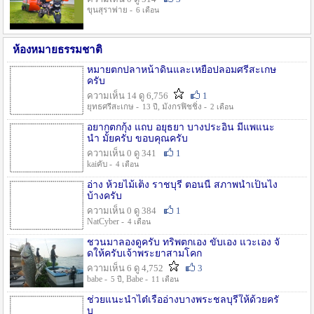
ขุนสุราพ่าย -
6 เดือน
ห้องหมายธรรมชาติ
หมายตกปลาหน้าดินและเหยื่อปลอมศรีสะเกษ
ครับ
ความเห็น 14 ดู 6,756
1
ยุทธศรีสะเกษ -
, มังกรฟิชชิ่ง -
13 ปี
2 เดือน
อยากตกกุ้ง แถบ อยุธยา บางประอิน มีแพแนะ
นำ มั้ยครับ ขอบคุณครับ
ความเห็น 0 ดู 341
1
kaiคับ -
4 เดือน
อ่าง ห้วยไม้เต็ง ราชบุรี ตอนนี้ สภาพน้ำเป็นไง
บ้างครับ
ความเห็น 0 ดู 384
1
NatCyber -
4 เดือน
ชวนมาลองดูครับ ทริพตกเอง ขับเอง แวะเอง จั
ดให้ครับเจ้าพระยาสามโคก
ความเห็น 6 ดู 4,752
3
babe -
, Babe -
5 ปี
11 เดือน
ช่วยแนะนำไต๋เรืออ่างบางพระชลบุรีให้ด้วยครั
บ