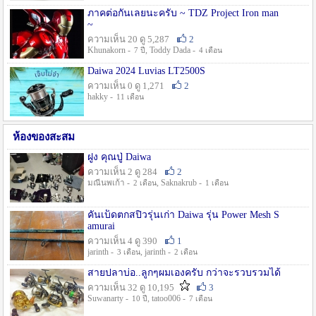
ภาคต่อกันเลยนะครับ ~ TDZ Project Iron man
~
ความเห็น 20 ดู 5,287
2
Khunakorn -
, Toddy Dada -
7 ปี
4 เดือน
Daiwa 2024 Luvias LT2500S
ความเห็น 0 ดู 1,271
2
hakky -
11 เดือน
ห้องของสะสม
ฝูง คุณปู่ Daiwa
ความเห็น 2 ดู 284
2
มณีนพเก้า -
, Saknakrub -
2 เดือน
1 เดือน
คันเบ็ดตกสปิ๋วรุ่นเก่า Daiwa รุ่น Power Mesh S
amurai
ความเห็น 4 ดู 390
1
jarinth -
, jarinth -
3 เดือน
2 เดือน
สายปลาบ่อ..ลูกๆผมเองครับ กว่าจะรวบรวมได้
ความเห็น 32 ดู 10,195
3
Suwanarty -
, tatoo006 -
10 ปี
7 เดือน