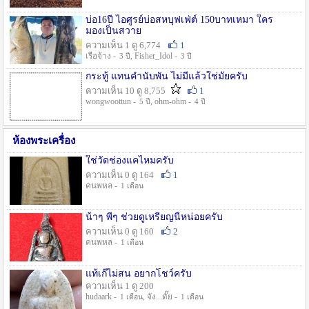
บ่อ16ปี ไอศูรย์บ่อสหบุฟเฟ่ต์ 150บาทเหมา ใคร
มองเป็นสวาย
ความเห็น 1 ดู 6,774
1
เรือจ้าง -
, Fisher_Idol -
3 ปี
3 ปี
กระทู้ แทนคำนับพัน ไม่มีแล้วใช่มั๊ยครับ
ความเห็น 10 ดู 8,755
1
wongwoottun -
, ohm-ohm -
5 ปี
4 ปี
ห้องพระเครื่อง
ใช่วัดช่องแคไหมครับ
ความเห็น 0 ดู 164
1
คนพหล -
1 เดือน
น้าๆ พี่ๆ ช่วยดูเหรียญนี้หน่อยครับ
ความเห็น 0 ดู 160
2
คนพหล -
1 เดือน
แท้เก๊ไม่สน อยากโชว์ครับ
ความเห็น 1 ดู 200
hudaark -
, จัง...ดั๊ย -
1 เดือน
1 เดือน