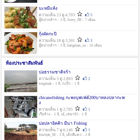
บะหมี่แห้ง
ความเห็น 23 ดู 4,703
5
อู๊ดปากลำฯ -
, Joeey_88 -
3 ปี
7 เดือน
กุ้งผัดกะปิ
ความเห็น 18 ดู 3,591
3
อู๊ดปากลำฯ -
, hangman_za -
3 ปี
10 เดือน
ห้องประชาสัมพันธ์
บ่อธรรมชาติจร้า
ความเห็น 3 ดู 2,893
2
tongmak -
, กะปิ๋ว -
1 ปี
1 ปี
chicanofishing กะพงบุฟเฟ่ต์200บาทลงปลากะพ
ง
ความเห็น 1 ดู 2,785
1
เรือจ้าง -
, เอ๋_เสนา91 -
2 ปี
1 ปี
บ่อปลาอิคคิว มีนา Fishing
ความเห็น 7 ดู 6,146
1
ธนกฤต_M -
, เด็กสี่แคว -
3 ปี
2 ปี