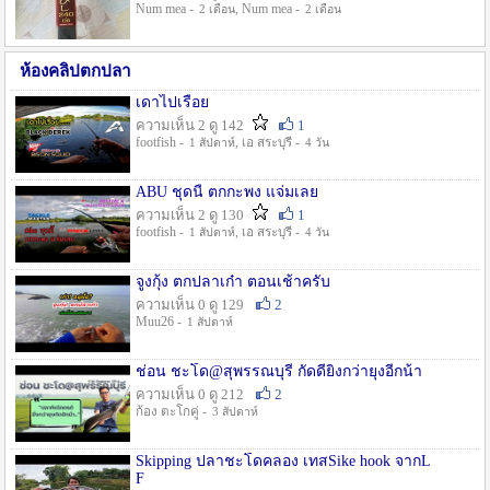
Num mea -
, Num mea -
2 เดือน
2 เดือน
ห้องคลิปตกปลา
เดาไปเรื่อย
ความเห็น 2 ดู 142
1
footfish -
, เอ สระบุรี -
1 สัปดาห์
4 วัน
ABU ชุดนี้ ตกกะพง แจ่มเลย
ความเห็น 2 ดู 130
1
footfish -
, เอ สระบุรี -
1 สัปดาห์
4 วัน
จูงกุ้ง ตกปลาเก๋า ตอนเช้าครับ
ความเห็น 0 ดู 129
2
Muu26 -
1 สัปดาห์
ช่อน ชะโด@สุพรรณบุรี กัดดียิ่งกว่ายุงอีกน้า
ความเห็น 0 ดู 212
2
ก้อง ตะโกคู่ -
3 สัปดาห์
Skipping ปลาชะโดคลอง เทสSike hook จากL
F