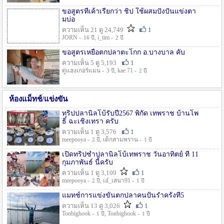
ขอสูตรที่เค้าเรียกว่า ชิป ใช้ผสมปังปั่นแข่งตา
มบ่อ
ความเห็น 21 ดู 24,749
1
JORN -
, i_tim -
16 ปี
2 ปี
ขอสูตรเหยื่อตกปลาตะโกก อ.บางบาล คับ
ความเห็น 5 ดู 5,193
1
ตู่แฮงเกอร์แมน -
, kae 71 -
3 ปี
2 ปี
ห้องแม็ทช์/แข่งขัน
ทริปปลานิลโบ้รับปี2567 พิกัด เทพราช บ้านโพ
ธิ์ ฉะเชิงเทรา ครับ
ความเห็น 1 ดู 3,576
1
meepooya -
, เด็กสามพราน -
2 ปี
1 ปี
เปิดทริปซ้ำปลานิลโบ้เทพราช วันอาทิตย์ ที่ 11
กุมภาพันธ์ นี้ครับ
ความเห็น 1 ดู 3,109
1
meepooya -
, เอ๋_เสนา91 -
2 ปี
1 ปี
แมทช์การแข่งขั้นตกปลาคนปั้นรำครั้งที่5
ความเห็น 13 ดู 3,026
1
Tonbighook -
, Tonbighook -
1 ปี
1 ปี