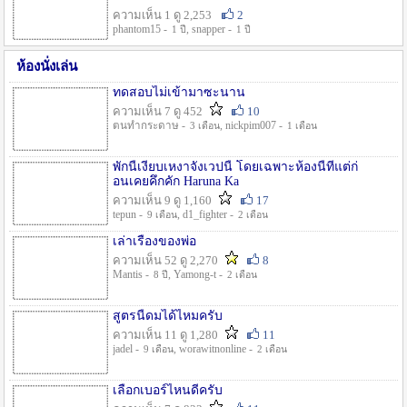
ความเห็น 1 ดู 2,253
2
phantom15 -
, snapper -
1 ปี
1 ปี
ห้องนั่งเล่น
ทดสอบไม่เข้ามาซะนาน
ความเห็น 7 ดู 452
10
ตนทำกระดาษ -
, nickpim007 -
3 เดือน
1 เดือน
พักนี้เงียบเหงาจังเวปนี้ โดยเฉพาะห้องนี้ที่แต่ก่
อนเคยคึกคัก Haruna Ka
ความเห็น 9 ดู 1,160
17
tepun -
, d1_fighter -
9 เดือน
2 เดือน
เล่าเรื่องของพ่อ
ความเห็น 52 ดู 2,270
8
Mantis -
, Yamong-t -
8 ปี
2 เดือน
สูตรนี้ดมได้ไหมครับ
ความเห็น 11 ดู 1,280
11
jadel -
, worawitnonline -
9 เดือน
2 เดือน
เลือกเบอร์ไหนดีครับ