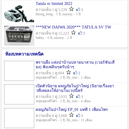
Tatula sv limited 2022
ความเห็น 1 ดู 5,229
1
khong_beng -
, naynoy -
5 ปี
2 ปี
***NEW DAIWA 2020*** TATULA SV TW
ความเห็น 9 ดู 12,223
1
hakky -
, naynoy -
6 ปี
2 ปี
ห้องบทความ/เทคนิค
พรานผึ้ง แห่งป่าบ้านปลายนาสวน (เวอร์ชั่นเสี
ยง) ฟังเพลินๆครับน้าๆ
ความเห็น 1 ดู 664
2
หนุ่มธุดงค์ไพร -
, By_toto -
2 ปี
2 เดือน
เปิดตัวนิยาย ผจญภัยในป่าใหญ่ (นิยายเรื่องยา
วที่เคยลงให้อ่านในเวปนี้ครั
ความเห็น 1 ดู 2,033
1
หนุ่มธุดงค์ไพร -
, By_toto -
2 ปี
4 เดือน
ผจญภัยในป่าใหญ่ EP_01 บทที่ 1 เพื่อนไพร
ความเห็น 6 ดู 3,668
1
หนุ่มธุดงค์ไพร -
, By_toto -
2 ปี
11 เดือน