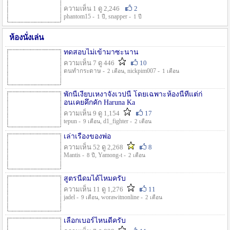
ความเห็น 1 ดู 2,246
2
phantom15 -
, snapper -
1 ปี
1 ปี
ห้องนั่งเล่น
ทดสอบไม่เข้ามาซะนาน
ความเห็น 7 ดู 446
10
ตนทำกระดาษ -
, nickpim007 -
2 เดือน
1 เดือน
พักนี้เงียบเหงาจังเวปนี้ โดยเฉพาะห้องนี้ที่แต่ก่
อนเคยคึกคัก Haruna Ka
ความเห็น 9 ดู 1,154
17
tepun -
, d1_fighter -
9 เดือน
2 เดือน
เล่าเรื่องของพ่อ
ความเห็น 52 ดู 2,268
8
Mantis -
, Yamong-t -
8 ปี
2 เดือน
สูตรนี้ดมได้ไหมครับ
ความเห็น 11 ดู 1,276
11
jadel -
, worawitnonline -
9 เดือน
2 เดือน
เลือกเบอร์ไหนดีครับ