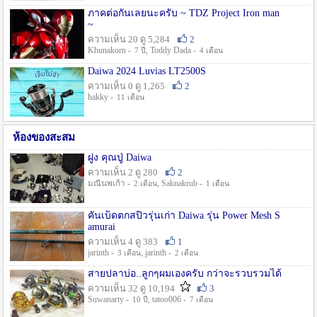
ภาคต่อกันเลยนะครับ ~ TDZ Project Iron man
~
ความเห็น 20 ดู 5,284
2
Khunakorn -
, Toddy Dada -
7 ปี
4 เดือน
Daiwa 2024 Luvias LT2500S
ความเห็น 0 ดู 1,265
2
hakky -
11 เดือน
ห้องของสะสม
ฝูง คุณปู่ Daiwa
ความเห็น 2 ดู 280
2
มณีนพเก้า -
, Saknakrub -
2 เดือน
1 เดือน
คันเบ็ดตกสปิ๋วรุ่นเก่า Daiwa รุ่น Power Mesh S
amurai
ความเห็น 4 ดู 383
1
jarinth -
, jarinth -
3 เดือน
2 เดือน
สายปลาบ่อ..ลูกๆผมเองครับ กว่าจะรวบรวมได้
ความเห็น 32 ดู 10,194
3
Suwanarty -
, tatoo006 -
10 ปี
7 เดือน