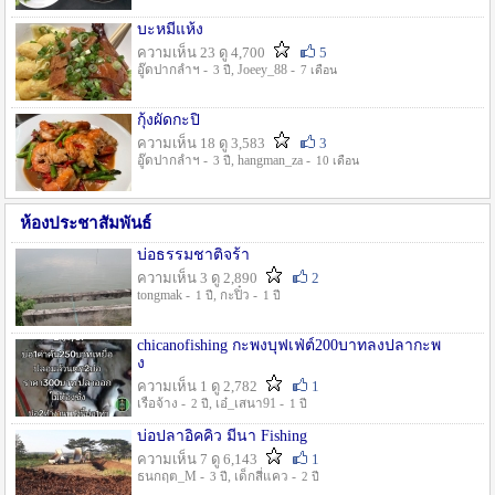
บะหมี่แห้ง
ความเห็น 23 ดู 4,700
5
อู๊ดปากลำฯ -
, Joeey_88 -
3 ปี
7 เดือน
กุ้งผัดกะปิ
ความเห็น 18 ดู 3,583
3
อู๊ดปากลำฯ -
, hangman_za -
3 ปี
10 เดือน
ห้องประชาสัมพันธ์
บ่อธรรมชาติจร้า
ความเห็น 3 ดู 2,890
2
tongmak -
, กะปิ๋ว -
1 ปี
1 ปี
chicanofishing กะพงบุฟเฟ่ต์200บาทลงปลากะพ
ง
ความเห็น 1 ดู 2,782
1
เรือจ้าง -
, เอ๋_เสนา91 -
2 ปี
1 ปี
บ่อปลาอิคคิว มีนา Fishing
ความเห็น 7 ดู 6,143
1
ธนกฤต_M -
, เด็กสี่แคว -
3 ปี
2 ปี