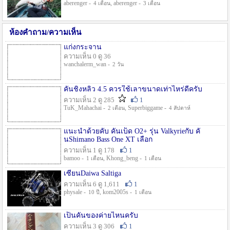
aberenger -
, aberenger -
4 เดือน
3 เดือน
ห้องคำถาม/ความเห็น
แก่งกระจาน
ความเห็น 0 ดู 36
wanchalerm_wan -
2 วัน
คันชิงหลิว 4.5 ควรใช้เลาขนาดเท่าไหร่ดีครับ
ความเห็น 2 ดู 285
1
TuK_Mahachai -
, Superbiggame -
2 เดือน
4 สัปดาห์
แนะนำด้วยคับ คันเบ็ด O2+ รุ่น Valkyrieกับ คั
นShimano Bass One XT เลือก
ความเห็น 1 ดู 178
1
bamoo -
, Khong_beng -
1 เดือน
1 เดือน
เซียนDaiwa Saltiga
ความเห็น 6 ดู 1,611
1
physale -
, kom2005s -
10 ปี
1 เดือน
เป็นคันของค่ายไหนครับ
ความเห็น 3 ดู 306
1