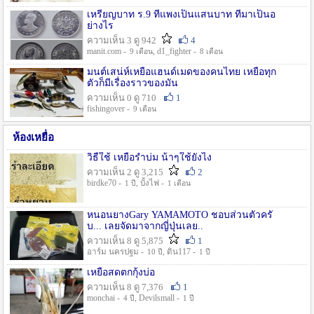
เหรียญบาท ร.9 ที่แพงเป็นแสนบาท ที่มาเป็นอ
ย่างไร
ความเห็น 3 ดู 942
4
manit.com -
, d1_fighter -
9 เดือน
8 เดือน
มนต์เสน่ห์เหยื่อแฮนด์เมดของคนไทย เหยื่อทุก
ตัวก็มีเรื่องราวของมัน
ความเห็น 0 ดู 710
1
fishingover -
9 เดือน
ห้องเหยื่อ
วิธืใช้ เหยื่อรำบ่ม น้าๆใช้ยังไง
ความเห็น 2 ดู 3,215
2
birdke70 -
, บั้งไฟ -
1 ปี
1 เดือน
หนอนยางGary YAMAMOTO ชอบส่วนตัวครั
บ... เลยจัดมาจากญี่ปุ่นเลย..
ความเห็น 8 ดู 5,875
1
อาร์ม นครปฐม -
, ดิน117 -
10 ปี
1 ปี
เหยื่อสดตกกุ้งบ่อ
ความเห็น 8 ดู 7,376
1
monchai -
, Devilsmall -
4 ปี
1 ปี