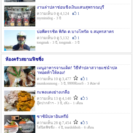
งานล่าปลาช่อนชิงเงินแสนสุพรรณบุรี
ความเห็น 0 ดู 4,124
1
myminidog -
3 ปี
บ่อพี่ครรชิต พิกัด ต.บางโทรัด จ.สมุทรสาคร
ความเห็น 0 ดู 5,132
1
tongmak -
, tongmak -
3 ปี
3 ปี
ห้องครัวสยามฟิชชิ่ง
เมนูอาหารจานเด็ด! วิธีทำปลาสวายแช่น้ำปล
าทอดท้าให้ลอง!
ความเห็น 10 ดู 3,477
1
mumkonmong -
, 9999RoseS -
5 ปี
3 สัปดาห์
กะพงแดงย่างเกลือ
ความเห็น 13 ดู 4,140
5
อู๊ดปากลำฯ -
, eKs -
3 ปี
1 เดือน
ซาซิมิปลาอินทรีย์
ความเห็น 28 ดู 7,454
5
ไต๋นิตฟิชชิ่ง -
, teardohboh -
4 ปี
6 เดือน