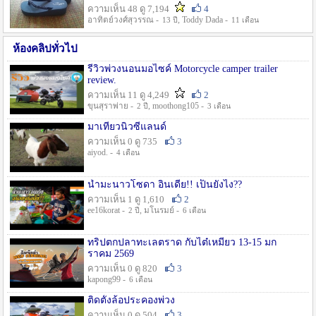
ความเห็น 48 ดู 7,194
4
อาทิตย์วงศ์สุวรรณ -
, Toddy Dada -
13 ปี
11 เดือน
ห้องคลิปทั่วไป
รีวิวพ่วงนอนมอไซค์ Motorcycle camper trailer
review.
ความเห็น 11 ดู 4,249
2
ขุนสุราพ่าย -
, moothong105 -
2 ปี
3 เดือน
มาเที่ยวนิวซีแลนด์
ความเห็น 0 ดู 735
3
aiyod. -
4 เดือน
น้ำมะนาวโซดา อินเดีย!! เป็นยังไง??
ความเห็น 1 ดู 1,610
2
ee16korat -
, มโนรมย์ -
2 ปี
6 เดือน
ทริปตกปลาทะเลตราด กับไต๋เหมี่ยว 13-15 มก
ราคม 2569
ความเห็น 0 ดู 820
3
kapong99 -
6 เดือน
ติดตั้งล้อประคองพ่วง
ความเห็น 0 ดู 504
3