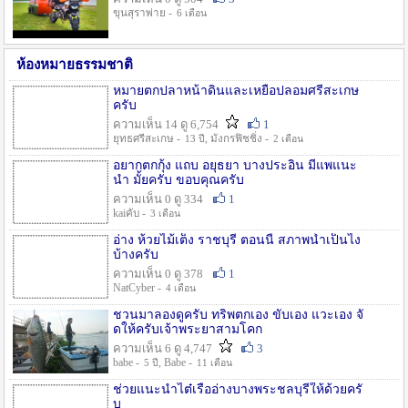
ขุนสุราพ่าย -
6 เดือน
ห้องหมายธรรมชาติ
หมายตกปลาหน้าดินและเหยื่อปลอมศรีสะเกษ
ครับ
ความเห็น 14 ดู 6,754
1
ยุทธศรีสะเกษ -
, มังกรฟิชชิ่ง -
13 ปี
2 เดือน
อยากตกกุ้ง แถบ อยุธยา บางประอิน มีแพแนะ
นำ มั้ยครับ ขอบคุณครับ
ความเห็น 0 ดู 334
1
kaiคับ -
3 เดือน
อ่าง ห้วยไม้เต็ง ราชบุรี ตอนนี้ สภาพน้ำเป็นไง
บ้างครับ
ความเห็น 0 ดู 378
1
NatCyber -
4 เดือน
ชวนมาลองดูครับ ทริพตกเอง ขับเอง แวะเอง จั
ดให้ครับเจ้าพระยาสามโคก
ความเห็น 6 ดู 4,747
3
babe -
, Babe -
5 ปี
11 เดือน
ช่วยแนะนำไต๋เรืออ่างบางพระชลบุรีให้ด้วยครั
บ