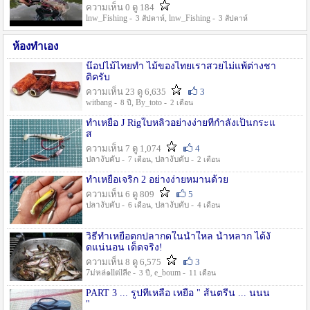
ความเห็น 0 ดู 184
lnw_Fishing -
, lnw_Fishing -
3 สัปดาห์
3 สัปดาห์
ห้องทำเอง
น๊อปไม้ไทยทำ ไม้ของไทยเราสวยไม่แพ้ต่างชา
ติครับ
ความเห็น 23 ดู 6,635
3
witbang -
, By_toto -
8 ปี
2 เดือน
ทำเหยื่อ J Rigใบหลิวอย่างง่ายที่กำลังเป็นกระแ
ส
ความเห็น 7 ดู 1,074
4
ปลางับคับ -
, ปลางับคับ -
7 เดือน
2 เดือน
ทำเหยื่อเจริก 2 อย่างง่ายหมานด้วย
ความเห็น 6 ดู 809
5
ปลางับคับ -
, ปลางับคับ -
6 เดือน
4 เดือน
วิธีทำเหยื่อตกปลากดในน้ำใหล น้ำหลาก ได้งั
ดแน่นอน เด็ดจริง!
ความเห็น 8 ดู 6,575
3
7ม่หล่๑llต่lลีe -
, e_boum -
3 ปี
11 เดือน
PART 3 ... รูปที่เหลือ เหยื่อ " ส้นตรีน ... นนน
"