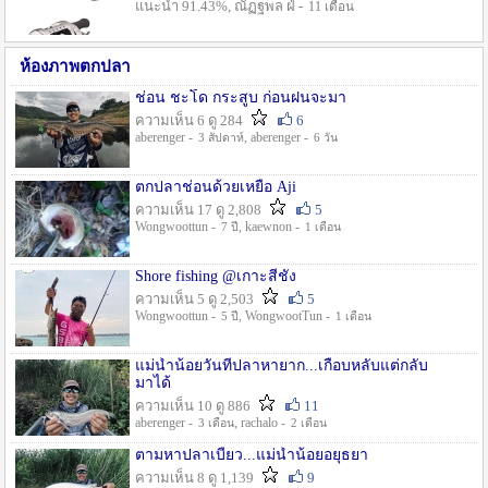
แนะนำ 91.43%, ณัฏฐพล ฝ่ -
11 เดือน
ห้องภาพตกปลา
ช่อน ชะโด กระสูบ ก่อนฝนจะมา
ความเห็น 6 ดู 284
6
aberenger -
, aberenger -
3 สัปดาห์
6 วัน
ตกปลาช่อนด้วยเหยื่อ Aji
ความเห็น 17 ดู 2,808
5
Wongwoottun -
, kaewnon -
7 ปี
1 เดือน
Shore fishing @เกาะสีชัง
ความเห็น 5 ดู 2,503
5
Wongwoottun -
, WongwootTun -
5 ปี
1 เดือน
แม่น้ำน้อยวันที่ปลาหายาก...เกือบหลับแต่กลับ
มาได้
ความเห็น 10 ดู 886
11
aberenger -
, rachalo -
3 เดือน
2 เดือน
ตามหาปลาเบี้ยว...แม่น้ำน้อยอยุธยา
ความเห็น 8 ดู 1,139
9