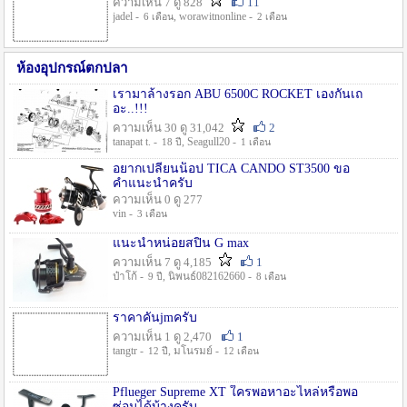
ความเห็น 7 ดู 828
11
jadel -
, worawitnonline -
6 เดือน
2 เดือน
ห้องอุปกรณ์ตกปลา
เรามาล้างรอก ABU 6500C ROCKET เองกันเถ
อะ..!!!
ความเห็น 30 ดู 31,042
2
tanapat t. -
, Seagull20 -
18 ปี
1 เดือน
อยากเปลี่ยนน็อป TICA CANDO ST3500 ขอ
คำแนะนำครับ
ความเห็น 0 ดู 277
vin -
3 เดือน
แนะนำหน่อยสปิน G max
ความเห็น 7 ดู 4,185
1
ป๋าโก้ -
, นิพนธ์082162660 -
9 ปี
8 เดือน
ราคาคันjmครับ
ความเห็น 1 ดู 2,470
1
tangtr -
, มโนรมย์ -
12 ปี
12 เดือน
Pflueger Supreme XT ใครพอหาอะไหล่หรือพอ
ซ่อมได้บ้างครับ