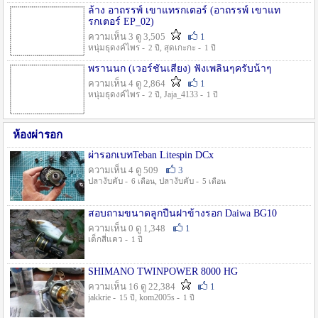
ล้าง อาถรรพ์ เขาแทรกเตอร์ (อาถรรพ์ เขาแท
รกเตอร์ EP_02)
ความเห็น 3 ดู 3,505
1
หนุ่มธุดงค์ไพร -
, สุดเกะกะ -
2 ปี
1 ปี
พรานนก (เวอร์ชั่นเสียง) ฟังเพลินๆครับน้าๆ
ความเห็น 4 ดู 2,864
1
หนุ่มธุดงค์ไพร -
, Jaja_4133 -
2 ปี
1 ปี
ห้องผ่ารอก
ผ่ารอกเบทTeban Litespin DCx
ความเห็น 4 ดู 509
3
ปลางับคับ -
, ปลางับคับ -
6 เดือน
5 เดือน
สอบถามขนาดลูกปืนฝาข้างรอก Daiwa BG10
ความเห็น 0 ดู 1,348
1
เด็กสี่แคว -
1 ปี
SHIMANO TWINPOWER 8000 HG
ความเห็น 16 ดู 22,384
1
jakkrie -
, kom2005s -
15 ปี
1 ปี