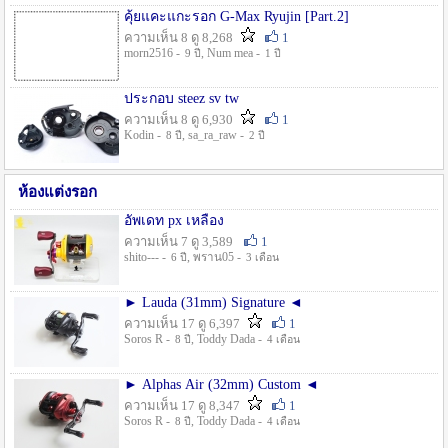
คุ้ยแคะแกะรอก G-Max Ryujin [Part.2]
ความเห็น 8 ดู 8,268
1
morn2516 -
, Num mea -
9 ปี
1 ปี
ประกอบ steez sv tw
ความเห็น 8 ดู 6,930
1
Kodin -
, sa_ra_raw -
8 ปี
2 ปี
ห้องแต่งรอก
อัพเดท px เหลือง
ความเห็น 7 ดู 3,589
1
shito--- -
, พราน05 -
6 ปี
3 เดือน
► Lauda (31mm) Signature ◄
ความเห็น 17 ดู 6,397
1
Soros R -
, Toddy Dada -
8 ปี
4 เดือน
► Alphas Air (32mm) Custom ◄
ความเห็น 17 ดู 8,347
1
Soros R -
, Toddy Dada -
8 ปี
4 เดือน