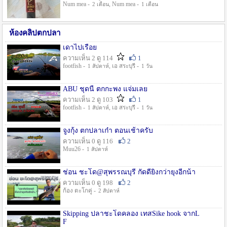
Num mea -
, Num mea -
2 เดือน
1 เดือน
ห้องคลิปตกปลา
เดาไปเรื่อย
ความเห็น 2 ดู 114
1
footfish -
, เอ สระบุรี -
1 สัปดาห์
1 วัน
ABU ชุดนี้ ตกกะพง แจ่มเลย
ความเห็น 2 ดู 103
1
footfish -
, เอ สระบุรี -
1 สัปดาห์
1 วัน
จูงกุ้ง ตกปลาเก๋า ตอนเช้าครับ
ความเห็น 0 ดู 116
2
Muu26 -
1 สัปดาห์
ช่อน ชะโด@สุพรรณบุรี กัดดียิ่งกว่ายุงอีกน้า
ความเห็น 0 ดู 198
2
ก้อง ตะโกคู่ -
2 สัปดาห์
Skipping ปลาชะโดคลอง เทสSike hook จากL
F