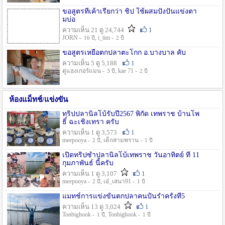
ขอสูตรที่เค้าเรียกว่า ชิป ใช้ผสมปังปั่นแข่งตา
มบ่อ
ความเห็น 21 ดู 24,744
1
JORN -
, i_tim -
16 ปี
2 ปี
ขอสูตรเหยื่อตกปลาตะโกก อ.บางบาล คับ
ความเห็น 5 ดู 5,188
1
ตู่แฮงเกอร์แมน -
, kae 71 -
3 ปี
2 ปี
ห้องแม็ทช์/แข่งขัน
ทริปปลานิลโบ้รับปี2567 พิกัด เทพราช บ้านโพ
ธิ์ ฉะเชิงเทรา ครับ
ความเห็น 1 ดู 3,573
1
meepooya -
, เด็กสามพราน -
2 ปี
1 ปี
เปิดทริปซ้ำปลานิลโบ้เทพราช วันอาทิตย์ ที่ 11
กุมภาพันธ์ นี้ครับ
ความเห็น 1 ดู 3,107
1
meepooya -
, เอ๋_เสนา91 -
2 ปี
1 ปี
แมทช์การแข่งขั้นตกปลาคนปั้นรำครั้งที่5
ความเห็น 13 ดู 3,024
1
Tonbighook -
, Tonbighook -
1 ปี
1 ปี