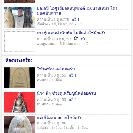
บ่อ16ปี ไอศูรย์บ่อสหบุฟเฟ่ต์ 150บาทเหมา ใคร
มองเป็นสวาย
ความเห็น 1 ดู 6,770
1
เรือจ้าง -
, Fisher_Idol -
3 ปี
3 ปี
กระทู้ แทนคำนับพัน ไม่มีแล้วใช่มั๊ยครับ
ความเห็น 10 ดู 8,752
1
wongwoottun -
, ohm-ohm -
5 ปี
4 ปี
ห้องพระเครื่อง
ใช่วัดช่องแคไหมครับ
ความเห็น 0 ดู 155
1
คนพหล -
1 เดือน
น้าๆ พี่ๆ ช่วยดูเหรียญนี้หน่อยครับ
ความเห็น 0 ดู 155
2
คนพหล -
1 เดือน
แท้เก๊ไม่สน อยากโชว์ครับ
ความเห็น 1 ดู 196
hudaark -
, จัง...ดั๊ย -
1 เดือน
1 เดือน