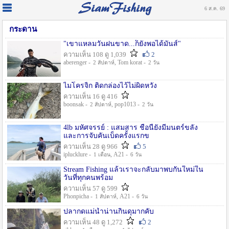
6 ส.ค. 69
กระดาน
"เขาแหลมวันฝนขาด...ก็ยังพอได้มันส์"
ความเห็น 108 ดู 1,039
2
aberenger -
, Tom korat -
2 สัปดาห์
2 วัน
ไมโครจิ้ก ติดกล่องไว้ไม่ผิดหวัง
ความเห็น 16 ดู 416
boonsak -
, pop1013 -
2 สัปดาห์
2 วัน
4lb มหัศจรรย์ : แสมสาร ชื่อนี้ยังมีมนตร์ขลัง
และการจับคันเบ็ดครั้งแรกข
ความเห็น 28 ดู 966
5
iplucklure -
, A21 -
1 เดือน
6 วัน
Stream Fishing แล้วเราจะกลับมาพบกันใหม่ใน
วันที่ทุกคนพร้อม
ความเห็น 57 ดู 599
Phonpicha -
, A21 -
1 สัปดาห์
6 วัน
ปลากดแม่น้ำน่านกินดุมากคับ
ความเห็น 48 ดู 1,272
2