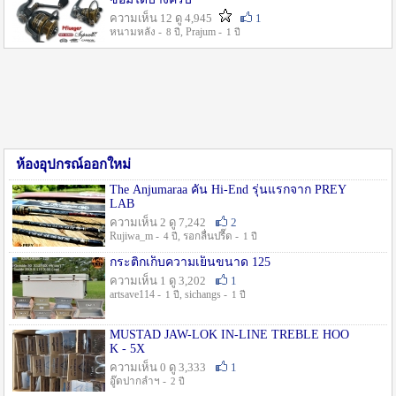
ความเห็น 12 ดู 4,945
1
หนามหลัง -
, Prajum -
8 ปี
1 ปี
ห้องอุปกรณ์ออกใหม่
The Anjumaraa คัน Hi-End รุ่นแรกจาก PREY
LAB
ความเห็น 2 ดู 7,242
2
Rujiwa_m -
, รอกลื่นปรื๊ด -
4 ปี
1 ปี
กระติกเก็บความเย็นขนาด 125
ความเห็น 1 ดู 3,202
1
artsave114 -
, sichangs -
1 ปี
1 ปี
MUSTAD JAW-LOK IN-LINE TREBLE HOO
K - 5X
ความเห็น 0 ดู 3,333
1
อู๊ดปากลำฯ -
2 ปี