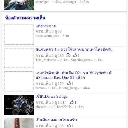
aberenger -
, aberenger -
4 เดือน
3 เดือน
ห้องคำถาม/ความเห็น
แก่งกระจาน
ความเห็น 0 ดู 38
wanchalerm_wan -
3 วัน
คันชิงหลิว 4.5 ควรใช้เลาขนาดเท่าไหร่ดีครับ
ความเห็น 2 ดู 285
1
TuK_Mahachai -
, Superbiggame -
2 เดือน
1 เดือน
แนะนำด้วยคับ คันเบ็ด O2+ รุ่น Valkyrieกับ คั
นShimano Bass One XT เลือก
ความเห็น 1 ดู 179
1
bamoo -
, Khong_beng -
1 เดือน
1 เดือน
เซียนDaiwa Saltiga
ความเห็น 6 ดู 1,614
1
physale -
, kom2005s -
10 ปี
1 เดือน
เป็นคันของค่ายไหนครับ
ความเห็น 3 ดู 306
1