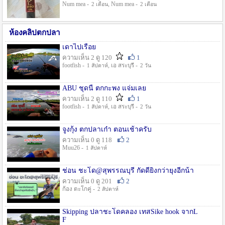
Num mea -
, Num mea -
2 เดือน
2 เดือน
ห้องคลิปตกปลา
เดาไปเรื่อย
ความเห็น 2 ดู 120
1
footfish -
, เอ สระบุรี -
1 สัปดาห์
2 วัน
ABU ชุดนี้ ตกกะพง แจ่มเลย
ความเห็น 2 ดู 110
1
footfish -
, เอ สระบุรี -
1 สัปดาห์
2 วัน
จูงกุ้ง ตกปลาเก๋า ตอนเช้าครับ
ความเห็น 0 ดู 118
2
Muu26 -
1 สัปดาห์
ช่อน ชะโด@สุพรรณบุรี กัดดียิ่งกว่ายุงอีกน้า
ความเห็น 0 ดู 201
2
ก้อง ตะโกคู่ -
2 สัปดาห์
Skipping ปลาชะโดคลอง เทสSike hook จากL
F