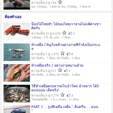
ความเห็น 0 ดู 184
lnw_Fishing -
, lnw_Fishing -
3 สัปดาห์
3 สัปดาห์
ห้องทำเอง
น๊อปไม้ไทยทำ ไม้ของไทยเราสวยไม่แพ้ต่างชา
ติครับ
ความเห็น 23 ดู 6,638
3
witbang -
, By_toto -
8 ปี
2 เดือน
ทำเหยื่อ J Rigใบหลิวอย่างง่ายที่กำลังเป็นกระแ
ส
ความเห็น 7 ดู 1,076
4
ปลางับคับ -
, ปลางับคับ -
7 เดือน
2 เดือน
ทำเหยื่อเจริก 2 อย่างง่ายหมานด้วย
ความเห็น 6 ดู 813
5
ปลางับคับ -
, ปลางับคับ -
6 เดือน
4 เดือน
วิธีทำเหยื่อตกปลากดในน้ำใหล น้ำหลาก ได้งั
ดแน่นอน เด็ดจริง!
ความเห็น 8 ดู 6,578
3
7ม่หล่๑llต่lลีe -
, e_boum -
3 ปี
11 เดือน
PART 3 ... รูปที่เหลือ เหยื่อ " ส้นตรีน ... นนน
"