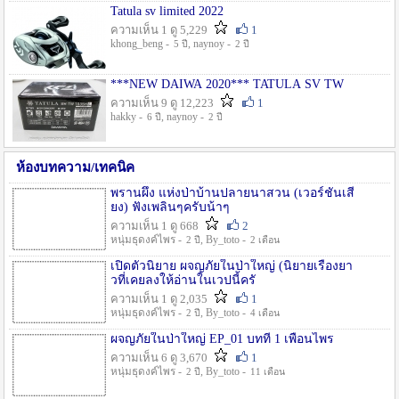
Tatula sv limited 2022
ความเห็น 1 ดู 5,229
1
khong_beng -
, naynoy -
5 ปี
2 ปี
***NEW DAIWA 2020*** TATULA SV TW
ความเห็น 9 ดู 12,223
1
hakky -
, naynoy -
6 ปี
2 ปี
ห้องบทความ/เทคนิค
พรานผึ้ง แห่งป่าบ้านปลายนาสวน (เวอร์ชั่นเสี
ยง) ฟังเพลินๆครับน้าๆ
ความเห็น 1 ดู 668
2
หนุ่มธุดงค์ไพร -
, By_toto -
2 ปี
2 เดือน
เปิดตัวนิยาย ผจญภัยในป่าใหญ่ (นิยายเรื่องยา
วที่เคยลงให้อ่านในเวปนี้ครั
ความเห็น 1 ดู 2,035
1
หนุ่มธุดงค์ไพร -
, By_toto -
2 ปี
4 เดือน
ผจญภัยในป่าใหญ่ EP_01 บทที่ 1 เพื่อนไพร
ความเห็น 6 ดู 3,670
1
หนุ่มธุดงค์ไพร -
, By_toto -
2 ปี
11 เดือน