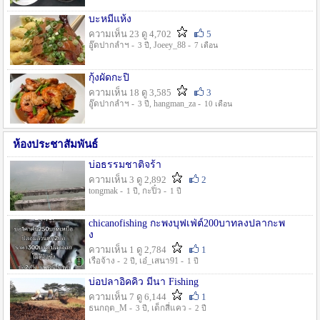
บะหมี่แห้ง
ความเห็น 23 ดู 4,702
5
อู๊ดปากลำฯ -
, Joeey_88 -
3 ปี
7 เดือน
กุ้งผัดกะปิ
ความเห็น 18 ดู 3,585
3
อู๊ดปากลำฯ -
, hangman_za -
3 ปี
10 เดือน
ห้องประชาสัมพันธ์
บ่อธรรมชาติจร้า
ความเห็น 3 ดู 2,892
2
tongmak -
, กะปิ๋ว -
1 ปี
1 ปี
chicanofishing กะพงบุฟเฟ่ต์200บาทลงปลากะพ
ง
ความเห็น 1 ดู 2,784
1
เรือจ้าง -
, เอ๋_เสนา91 -
2 ปี
1 ปี
บ่อปลาอิคคิว มีนา Fishing
ความเห็น 7 ดู 6,144
1
ธนกฤต_M -
, เด็กสี่แคว -
3 ปี
2 ปี