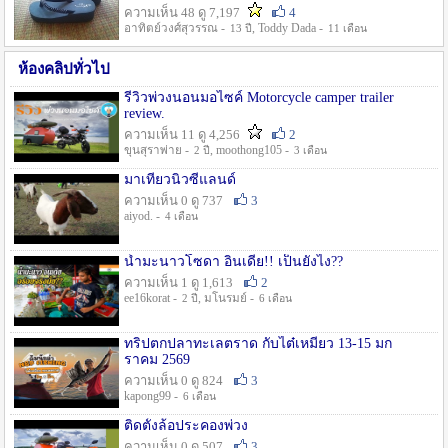
ความเห็น 48 ดู 7,197
4
อาทิตย์วงศ์สุวรรณ -
, Toddy Dada -
13 ปี
11 เดือน
ห้องคลิปทั่วไป
รีวิวพ่วงนอนมอไซค์ Motorcycle camper trailer
review.
ความเห็น 11 ดู 4,256
2
ขุนสุราพ่าย -
, moothong105 -
2 ปี
3 เดือน
มาเที่ยวนิวซีแลนด์
ความเห็น 0 ดู 737
3
aiyod. -
4 เดือน
น้ำมะนาวโซดา อินเดีย!! เป็นยังไง??
ความเห็น 1 ดู 1,613
2
ee16korat -
, มโนรมย์ -
2 ปี
6 เดือน
ทริปตกปลาทะเลตราด กับไต๋เหมี่ยว 13-15 มก
ราคม 2569
ความเห็น 0 ดู 824
3
kapong99 -
6 เดือน
ติดตั้งล้อประคองพ่วง
ความเห็น 0 ดู 507
3