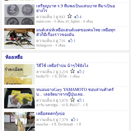
เหรียญบาท ร.9 ที่แพงเป็นแสนบาท ที่มาเป็นอ
ย่างไร
ความเห็น 3 ดู 943
4
manit.com -
, d1_fighter -
9 เดือน
8 เดือน
มนต์เสน่ห์เหยื่อแฮนด์เมดของคนไทย เหยื่อทุก
ตัวก็มีเรื่องราวของมัน
ความเห็น 0 ดู 710
1
fishingover -
9 เดือน
ห้องเหยื่อ
วิธืใช้ เหยื่อรำบ่ม น้าๆใช้ยังไง
ความเห็น 2 ดู 3,216
2
birdke70 -
, บั้งไฟ -
1 ปี
1 เดือน
หนอนยางGary YAMAMOTO ชอบส่วนตัวครั
บ... เลยจัดมาจากญี่ปุ่นเลย..
ความเห็น 8 ดู 5,876
1
อาร์ม นครปฐม -
, ดิน117 -
10 ปี
1 ปี
เหยื่อสดตกกุ้งบ่อ
ความเห็น 8 ดู 7,379
1
monchai -
, Devilsmall -
4 ปี
1 ปี