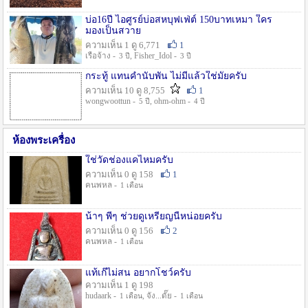
บ่อ16ปี ไอศูรย์บ่อสหบุฟเฟ่ต์ 150บาทเหมา ใคร
มองเป็นสวาย
ความเห็น 1 ดู 6,771
1
เรือจ้าง -
, Fisher_Idol -
3 ปี
3 ปี
กระทู้ แทนคำนับพัน ไม่มีแล้วใช่มั๊ยครับ
ความเห็น 10 ดู 8,755
1
wongwoottun -
, ohm-ohm -
5 ปี
4 ปี
ห้องพระเครื่อง
ใช่วัดช่องแคไหมครับ
ความเห็น 0 ดู 158
1
คนพหล -
1 เดือน
น้าๆ พี่ๆ ช่วยดูเหรียญนี้หน่อยครับ
ความเห็น 0 ดู 156
2
คนพหล -
1 เดือน
แท้เก๊ไม่สน อยากโชว์ครับ
ความเห็น 1 ดู 198
hudaark -
, จัง...ดั๊ย -
1 เดือน
1 เดือน