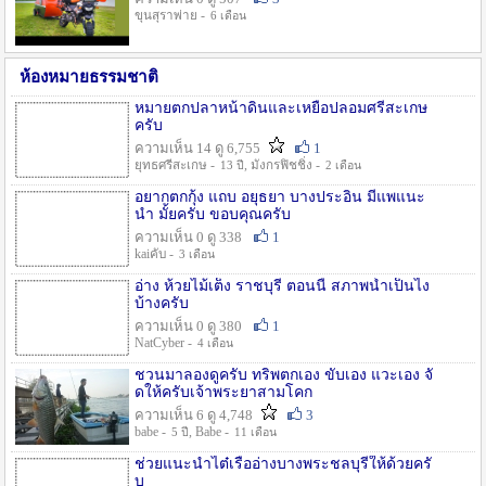
ขุนสุราพ่าย -
6 เดือน
ห้องหมายธรรมชาติ
หมายตกปลาหน้าดินและเหยื่อปลอมศรีสะเกษ
ครับ
ความเห็น 14 ดู 6,755
1
ยุทธศรีสะเกษ -
, มังกรฟิชชิ่ง -
13 ปี
2 เดือน
อยากตกกุ้ง แถบ อยุธยา บางประอิน มีแพแนะ
นำ มั้ยครับ ขอบคุณครับ
ความเห็น 0 ดู 338
1
kaiคับ -
3 เดือน
อ่าง ห้วยไม้เต็ง ราชบุรี ตอนนี้ สภาพน้ำเป็นไง
บ้างครับ
ความเห็น 0 ดู 380
1
NatCyber -
4 เดือน
ชวนมาลองดูครับ ทริพตกเอง ขับเอง แวะเอง จั
ดให้ครับเจ้าพระยาสามโคก
ความเห็น 6 ดู 4,748
3
babe -
, Babe -
5 ปี
11 เดือน
ช่วยแนะนำไต๋เรืออ่างบางพระชลบุรีให้ด้วยครั
บ