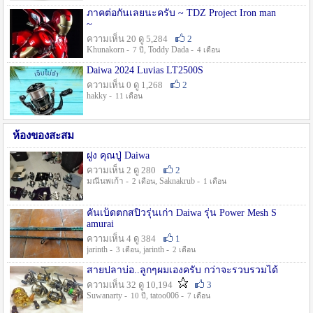
ภาคต่อกันเลยนะครับ ~ TDZ Project Iron man
~
ความเห็น 20 ดู 5,284
2
Khunakorn -
, Toddy Dada -
7 ปี
4 เดือน
Daiwa 2024 Luvias LT2500S
ความเห็น 0 ดู 1,268
2
hakky -
11 เดือน
ห้องของสะสม
ฝูง คุณปู่ Daiwa
ความเห็น 2 ดู 280
2
มณีนพเก้า -
, Saknakrub -
2 เดือน
1 เดือน
คันเบ็ดตกสปิ๋วรุ่นเก่า Daiwa รุ่น Power Mesh S
amurai
ความเห็น 4 ดู 384
1
jarinth -
, jarinth -
3 เดือน
2 เดือน
สายปลาบ่อ..ลูกๆผมเองครับ กว่าจะรวบรวมได้
ความเห็น 32 ดู 10,194
3
Suwanarty -
, tatoo006 -
10 ปี
7 เดือน