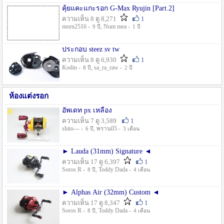
คุ้ยแคะแกะรอก G-Max Ryujin [Part.2]
ความเห็น 8 ดู 8,271
1
morn2516 -
, Num mea -
9 ปี
1 ปี
ประกอบ steez sv tw
ความเห็น 8 ดู 6,930
1
Kodin -
, sa_ra_raw -
8 ปี
2 ปี
ห้องแต่งรอก
อัพเดท px เหลือง
ความเห็น 7 ดู 3,589
1
shito--- -
, พราน05 -
6 ปี
3 เดือน
► Lauda (31mm) Signature ◄
ความเห็น 17 ดู 6,397
1
Soros R -
, Toddy Dada -
8 ปี
4 เดือน
► Alphas Air (32mm) Custom ◄
ความเห็น 17 ดู 8,347
1
Soros R -
, Toddy Dada -
8 ปี
4 เดือน