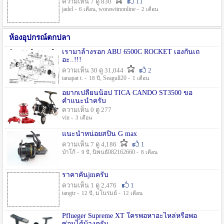
ความเห็น 7 ดู 830
11
jadel -
, worawitnonline -
6 เดือน
2 เดือน
ห้องอุปกรณ์ตกปลา
เรามาล้างรอก ABU 6500C ROCKET เองกันเถ
อะ..!!!
ความเห็น 30 ดู 31,044
2
tanapat t. -
, Seagull20 -
18 ปี
1 เดือน
อยากเปลี่ยนน็อป TICA CANDO ST3500 ขอ
คำแนะนำครับ
ความเห็น 0 ดู 277
vin -
3 เดือน
แนะนำหน่อยสปิน G max
ความเห็น 7 ดู 4,186
1
ป๋าโก้ -
, นิพนธ์082162660 -
9 ปี
8 เดือน
ราคาคันjmครับ
ความเห็น 1 ดู 2,476
1
tangtr -
, มโนรมย์ -
12 ปี
12 เดือน
Pflueger Supreme XT ใครพอหาอะไหล่หรือพอ
ซ่อมได้บ้างครับ