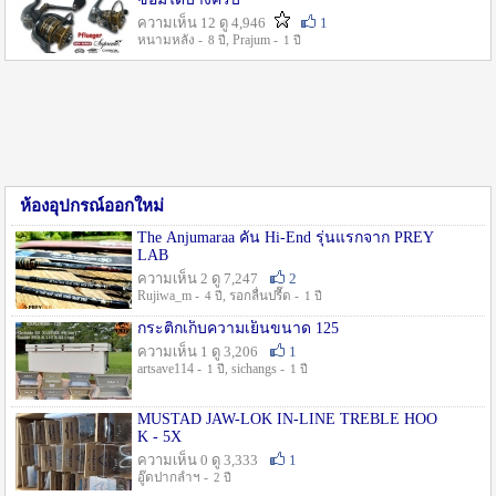
ความเห็น 12 ดู 4,946
1
หนามหลัง -
, Prajum -
8 ปี
1 ปี
ห้องอุปกรณ์ออกใหม่
The Anjumaraa คัน Hi-End รุ่นแรกจาก PREY
LAB
ความเห็น 2 ดู 7,247
2
Rujiwa_m -
, รอกลื่นปรื๊ด -
4 ปี
1 ปี
กระติกเก็บความเย็นขนาด 125
ความเห็น 1 ดู 3,206
1
artsave114 -
, sichangs -
1 ปี
1 ปี
MUSTAD JAW-LOK IN-LINE TREBLE HOO
K - 5X
ความเห็น 0 ดู 3,333
1
อู๊ดปากลำฯ -
2 ปี