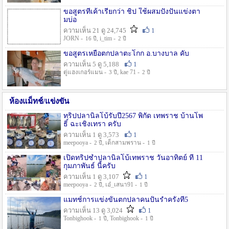
ขอสูตรที่เค้าเรียกว่า ชิป ใช้ผสมปังปั่นแข่งตา
มบ่อ
ความเห็น 21 ดู 24,745
1
JORN -
, i_tim -
16 ปี
2 ปี
ขอสูตรเหยื่อตกปลาตะโกก อ.บางบาล คับ
ความเห็น 5 ดู 5,188
1
ตู่แฮงเกอร์แมน -
, kae 71 -
3 ปี
2 ปี
ห้องแม็ทช์/แข่งขัน
ทริปปลานิลโบ้รับปี2567 พิกัด เทพราช บ้านโพ
ธิ์ ฉะเชิงเทรา ครับ
ความเห็น 1 ดู 3,573
1
meepooya -
, เด็กสามพราน -
2 ปี
1 ปี
เปิดทริปซ้ำปลานิลโบ้เทพราช วันอาทิตย์ ที่ 11
กุมภาพันธ์ นี้ครับ
ความเห็น 1 ดู 3,107
1
meepooya -
, เอ๋_เสนา91 -
2 ปี
1 ปี
แมทช์การแข่งขั้นตกปลาคนปั้นรำครั้งที่5
ความเห็น 13 ดู 3,024
1
Tonbighook -
, Tonbighook -
1 ปี
1 ปี