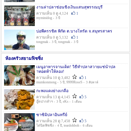
งานล่าปลาช่อนชิงเงินแสนสุพรรณบุรี
ความเห็น 0 ดู 4,124
1
myminidog -
3 ปี
บ่อพี่ครรชิต พิกัด ต.บางโทรัด จ.สมุทรสาคร
ความเห็น 0 ดู 5,132
1
tongmak -
, tongmak -
3 ปี
3 ปี
ห้องครัวสยามฟิชชิ่ง
เมนูอาหารจานเด็ด! วิธีทำปลาสวายแช่น้ำปล
าทอดท้าให้ลอง!
ความเห็น 10 ดู 3,482
1
mumkonmong -
, 9999RoseS -
5 ปี
3 สัปดาห์
กะพงแดงย่างเกลือ
ความเห็น 13 ดู 4,145
5
อู๊ดปากลำฯ -
, eKs -
3 ปี
1 เดือน
ซาซิมิปลาอินทรีย์
ความเห็น 28 ดู 7,458
5
ไต๋นิตฟิชชิ่ง -
, teardohboh -
4 ปี
6 เดือน