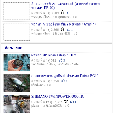
ล้าง อาถรรพ์ เขาแทรกเตอร์ (อาถรรพ์ เขาแท
รกเตอร์ EP_02)
ความเห็น 3 ดู 3,509
1
หนุ่มธุดงค์ไพร -
, สุดเกะกะ -
2 ปี
1 ปี
พรานนก (เวอร์ชั่นเสียง) ฟังเพลินๆครับน้าๆ
ความเห็น 4 ดู 2,866
1
หนุ่มธุดงค์ไพร -
, Jaja_4133 -
2 ปี
1 ปี
ห้องผ่ารอก
ผ่ารอกเบทTeban Litespin DCx
ความเห็น 4 ดู 512
3
ปลางับคับ -
, ปลางับคับ -
6 เดือน
5 เดือน
สอบถามขนาดลูกปืนฝาข้างรอก Daiwa BG10
ความเห็น 0 ดู 1,350
1
เด็กสี่แคว -
1 ปี
SHIMANO TWINPOWER 8000 HG
ความเห็น 16 ดู 22,386
1
jakkrie -
, kom2005s -
15 ปี
1 ปี