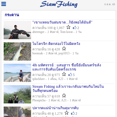
6 ส.ค. 69
กระดาน
"เขาแหลมวันฝนขาด...ก็ยังพอได้มันส์"
ความเห็น 108 ดู 1,067
2
aberenger -
, Tom korat -
2 สัปดาห์
2 วัน
ไมโครจิ้ก ติดกล่องไว้ไม่ผิดหวัง
ความเห็น 16 ดู 428
boonsak -
, pop1013 -
2 สัปดาห์
2 วัน
4lb มหัศจรรย์ : แสมสาร ชื่อนี้ยังมีมนตร์ขลัง
และการจับคันเบ็ดครั้งแรกข
ความเห็น 28 ดู 975
5
iplucklure -
, A21 -
1 เดือน
1 สัปดาห์
Stream Fishing แล้วเราจะกลับมาพบกันใหม่ใน
วันที่ทุกคนพร้อม
ความเห็น 57 ดู 618
Phonpicha -
, A21 -
2 สัปดาห์
1 สัปดาห์
ปลากดแม่น้ำน่านกินดุมากคับ
ความเห็น 48 ดู 1,278
2