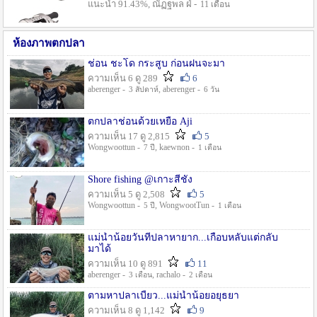
แนะนำ 91.43%, ณัฏฐพล ฝ่ -
11 เดือน
ห้องภาพตกปลา
ช่อน ชะโด กระสูบ ก่อนฝนจะมา
ความเห็น 6 ดู 289
6
aberenger -
, aberenger -
3 สัปดาห์
6 วัน
ตกปลาช่อนด้วยเหยื่อ Aji
ความเห็น 17 ดู 2,815
5
Wongwoottun -
, kaewnon -
7 ปี
1 เดือน
Shore fishing @เกาะสีชัง
ความเห็น 5 ดู 2,508
5
Wongwoottun -
, WongwootTun -
5 ปี
1 เดือน
แม่น้ำน้อยวันที่ปลาหายาก...เกือบหลับแต่กลับ
มาได้
ความเห็น 10 ดู 891
11
aberenger -
, rachalo -
3 เดือน
2 เดือน
ตามหาปลาเบี้ยว...แม่น้ำน้อยอยุธยา
ความเห็น 8 ดู 1,142
9