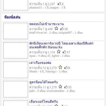
ความเห็น 1 ดู 2,247
2
phantom15 -
, snapper -
1 ปี
1 ปี
ห้องนั่งเล่น
ทดสอบไม่เข้ามาซะนาน
ความเห็น 7 ดู 448
10
ตนทำกระดาษ -
, nickpim007 -
2 เดือน
1 เดือน
พักนี้เงียบเหงาจังเวปนี้ โดยเฉพาะห้องนี้ที่แต่ก่
อนเคยคึกคัก Haruna Ka
ความเห็น 9 ดู 1,156
17
tepun -
, d1_fighter -
9 เดือน
2 เดือน
เล่าเรื่องของพ่อ
ความเห็น 52 ดู 2,270
8
Mantis -
, Yamong-t -
8 ปี
2 เดือน
สูตรนี้ดมได้ไหมครับ
ความเห็น 11 ดู 1,278
11
jadel -
, worawitnonline -
9 เดือน
2 เดือน
เลือกเบอร์ไหนดีครับ