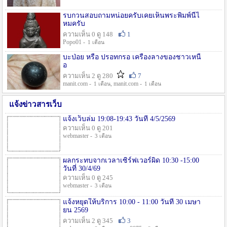
รบกวนสอบถามหน่อยครับเคยเห็นพระพิมพ์นี้ไ
หมครับ
ความเห็น 0 ดู 148
1
Popo01 -
1 เดือน
บะป่อย หรือ ปรอทกรอ เครื่องลางของชาวเหนื
อ
ความเห็น 2 ดู 280
7
manit.com -
, manit.com -
1 เดือน
1 เดือน
แจ้งข่าวสารเว็บ
แจ้งเว็บล่ม 19:08-19:43 วันที่ 4/5/2569
ความเห็น 0 ดู 201
webmaster -
3 เดือน
ผลกระทบจากเวลาเซิร์ฟเวอร์ผิด 10:30 -15:00
วันที่ 30/4/69
ความเห็น 0 ดู 245
webmaster -
3 เดือน
แจ้งหยุดให้บริการ 10:00 - 11:00 วันที่ 30 เมษา
ยน 2569
ความเห็น 2 ดู 345
3