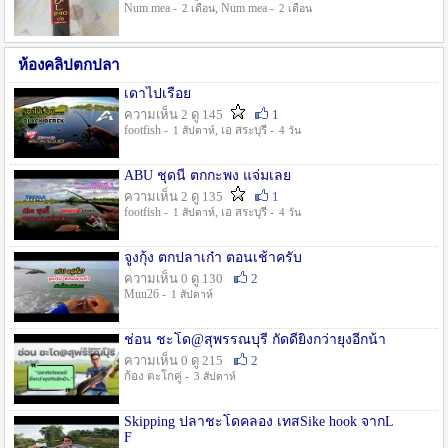
Num mea -
, Num mea -
2 เดือน
2 เดือน
ห้องคลิปตกปลา
เดาไปเรื่อย
ความเห็น 2 ดู 145
1
footfish -
, เอ สระบุรี -
1 สัปดาห์
4 วัน
ABU ชุดนี้ ตกกะพง แจ่มเลย
ความเห็น 2 ดู 135
1
footfish -
, เอ สระบุรี -
1 สัปดาห์
4 วัน
จูงกุ้ง ตกปลาเก๋า ตอนเช้าครับ
ความเห็น 0 ดู 130
2
Muu26 -
1 สัปดาห์
ช่อน ชะโด@สุพรรณบุรี กัดดียิ่งกว่ายุงอีกน้า
ความเห็น 0 ดู 215
2
ก้อง ตะโกคู่ -
3 สัปดาห์
Skipping ปลาชะโดคลอง เทสSike hook จากL
F