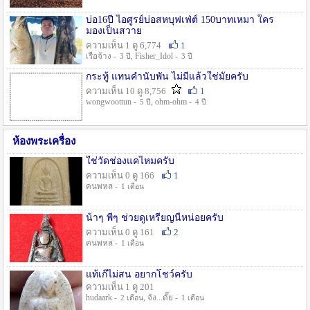
บ่อ16ปี ไอศูรย์บ่อสหบุฟเฟ่ต์ 150บาทเหมา ใคร
มองเป็นสวาย
ความเห็น 1 ดู 6,774
1
เรือจ้าง -
, Fisher_Idol -
3 ปี
3 ปี
กระทู้ แทนคำนับพัน ไม่มีแล้วใช่มั๊ยครับ
ความเห็น 10 ดู 8,756
1
wongwoottun -
, ohm-ohm -
5 ปี
4 ปี
ห้องพระเครื่อง
ใช่วัดช่องแคไหมครับ
ความเห็น 0 ดู 166
1
คนพหล -
1 เดือน
น้าๆ พี่ๆ ช่วยดูเหรียญนี้หน่อยครับ
ความเห็น 0 ดู 161
2
คนพหล -
1 เดือน
แท้เก๊ไม่สน อยากโชว์ครับ
ความเห็น 1 ดู 201
hudaark -
, จัง...ดั๊ย -
2 เดือน
1 เดือน