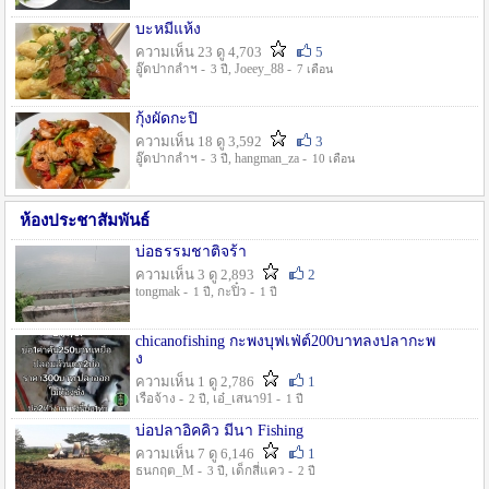
บะหมี่แห้ง
ความเห็น 23 ดู 4,703
5
อู๊ดปากลำฯ -
, Joeey_88 -
3 ปี
7 เดือน
กุ้งผัดกะปิ
ความเห็น 18 ดู 3,592
3
อู๊ดปากลำฯ -
, hangman_za -
3 ปี
10 เดือน
ห้องประชาสัมพันธ์
บ่อธรรมชาติจร้า
ความเห็น 3 ดู 2,893
2
tongmak -
, กะปิ๋ว -
1 ปี
1 ปี
chicanofishing กะพงบุฟเฟ่ต์200บาทลงปลากะพ
ง
ความเห็น 1 ดู 2,786
1
เรือจ้าง -
, เอ๋_เสนา91 -
2 ปี
1 ปี
บ่อปลาอิคคิว มีนา Fishing
ความเห็น 7 ดู 6,146
1
ธนกฤต_M -
, เด็กสี่แคว -
3 ปี
2 ปี