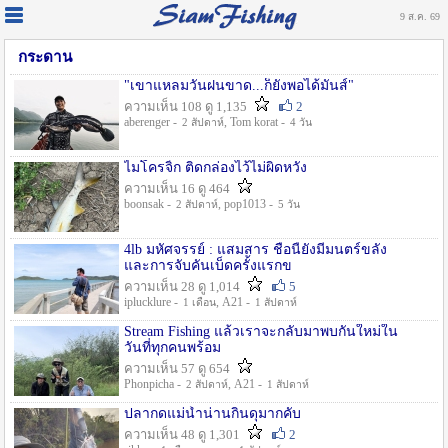
9 ส.ค. 69
กระดาน
"เขาแหลมวันฝนขาด...ก็ยังพอได้มันส์"
ความเห็น 108 ดู 1,135
2
aberenger -
, Tom korat -
2 สัปดาห์
4 วัน
ไมโครจิ้ก ติดกล่องไว้ไม่ผิดหวัง
ความเห็น 16 ดู 464
boonsak -
, pop1013 -
2 สัปดาห์
5 วัน
4lb มหัศจรรย์ : แสมสาร ชื่อนี้ยังมีมนตร์ขลัง
และการจับคันเบ็ดครั้งแรกข
ความเห็น 28 ดู 1,014
5
iplucklure -
, A21 -
1 เดือน
1 สัปดาห์
Stream Fishing แล้วเราจะกลับมาพบกันใหม่ใน
วันที่ทุกคนพร้อม
ความเห็น 57 ดู 654
Phonpicha -
, A21 -
2 สัปดาห์
1 สัปดาห์
ปลากดแม่น้ำน่านกินดุมากคับ
ความเห็น 48 ดู 1,301
2