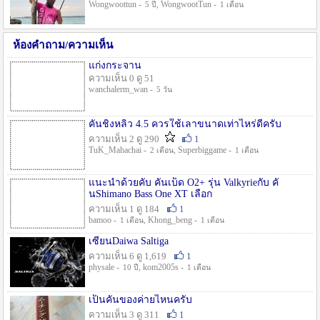
Wongwoottun -
, WongwootTun -
5 ปี
1 เดือน
ห้องคำถาม/ความเห็น
แก่งกระจาน
ความเห็น 0 ดู 51
wanchalerm_wan -
5 วัน
คันชิงหลิว 4.5 ควรใช้เลาขนาดเท่าไหร่ดีครับ
ความเห็น 2 ดู 290
1
TuK_Mahachai -
, Superbiggame -
2 เดือน
1 เดือน
แนะนำด้วยคับ คันเบ็ด O2+ รุ่น Valkyrieกับ คั
นShimano Bass One XT เลือก
ความเห็น 1 ดู 184
1
bamoo -
, Khong_beng -
1 เดือน
1 เดือน
เซียนDaiwa Saltiga
ความเห็น 6 ดู 1,619
1
physale -
, kom2005s -
10 ปี
1 เดือน
เป็นคันของค่ายไหนครับ
ความเห็น 3 ดู 311
1