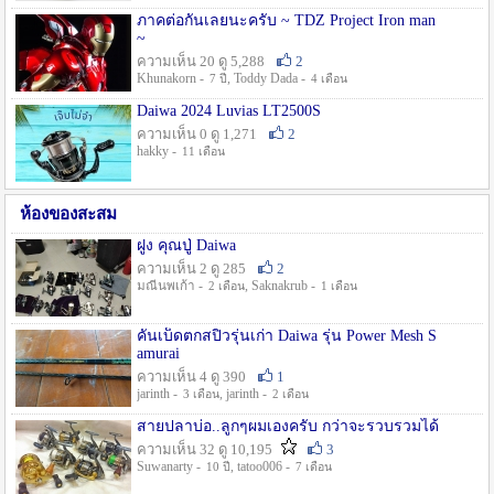
ภาคต่อกันเลยนะครับ ~ TDZ Project Iron man
~
ความเห็น 20 ดู 5,288
2
Khunakorn -
, Toddy Dada -
7 ปี
4 เดือน
Daiwa 2024 Luvias LT2500S
ความเห็น 0 ดู 1,271
2
hakky -
11 เดือน
ห้องของสะสม
ฝูง คุณปู่ Daiwa
ความเห็น 2 ดู 285
2
มณีนพเก้า -
, Saknakrub -
2 เดือน
1 เดือน
คันเบ็ดตกสปิ๋วรุ่นเก่า Daiwa รุ่น Power Mesh S
amurai
ความเห็น 4 ดู 390
1
jarinth -
, jarinth -
3 เดือน
2 เดือน
สายปลาบ่อ..ลูกๆผมเองครับ กว่าจะรวบรวมได้
ความเห็น 32 ดู 10,195
3
Suwanarty -
, tatoo006 -
10 ปี
7 เดือน