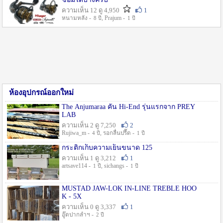
ความเห็น 12 ดู 4,950
1
หนามหลัง -
, Prajum -
8 ปี
1 ปี
ห้องอุปกรณ์ออกใหม่
The Anjumaraa คัน Hi-End รุ่นแรกจาก PREY
LAB
ความเห็น 2 ดู 7,250
2
Rujiwa_m -
, รอกลื่นปรื๊ด -
4 ปี
1 ปี
กระติกเก็บความเย็นขนาด 125
ความเห็น 1 ดู 3,212
1
artsave114 -
, sichangs -
1 ปี
1 ปี
MUSTAD JAW-LOK IN-LINE TREBLE HOO
K - 5X
ความเห็น 0 ดู 3,337
1
อู๊ดปากลำฯ -
2 ปี