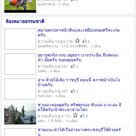
ขุนสุราพ่าย -
6 เดือน
ห้องหมายธรรมชาติ
หมายตกปลาหน้าดินและเหยื่อปลอมศรีสะเกษ
ครับ
ความเห็น 14 ดู 6,758
1
ยุทธศรีสะเกษ -
, มังกรฟิชชิ่ง -
13 ปี
2 เดือน
อยากตกกุ้ง แถบ อยุธยา บางประอิน มีแพแนะ
นำ มั้ยครับ ขอบคุณครับ
ความเห็น 0 ดู 341
1
kaiคับ -
4 เดือน
อ่าง ห้วยไม้เต็ง ราชบุรี ตอนนี้ สภาพน้ำเป็นไง
บ้างครับ
ความเห็น 0 ดู 387
1
NatCyber -
4 เดือน
ชวนมาลองดูครับ ทริพตกเอง ขับเอง แวะเอง จั
ดให้ครับเจ้าพระยาสามโคก
ความเห็น 6 ดู 4,753
3
babe -
, Babe -
5 ปี
11 เดือน
ช่วยแนะนำไต๋เรืออ่างบางพระชลบุรีให้ด้วยครั
บ