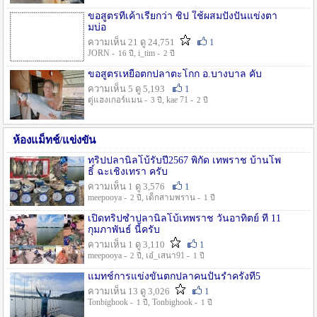
ขอสูตรที่เค้าเรียกว่า ชิป ใช้ผสมปังปั่นแข่งตา
มบ่อ
ความเห็น 21 ดู 24,751
1
JORN -
, i_tim -
16 ปี
2 ปี
ขอสูตรเหยื่อตกปลาตะโกก อ.บางบาล คับ
ความเห็น 5 ดู 5,193
1
ตู่แฮงเกอร์แมน -
, kae 71 -
3 ปี
2 ปี
ห้องแม็ทช์/แข่งขัน
ทริปปลานิลโบ้รับปี2567 พิกัด เทพราช บ้านโพ
ธิ์ ฉะเชิงเทรา ครับ
ความเห็น 1 ดู 3,576
1
meepooya -
, เด็กสามพราน -
2 ปี
1 ปี
เปิดทริปซ้ำปลานิลโบ้เทพราช วันอาทิตย์ ที่ 11
กุมภาพันธ์ นี้ครับ
ความเห็น 1 ดู 3,110
1
meepooya -
, เอ๋_เสนา91 -
2 ปี
1 ปี
แมทช์การแข่งขั้นตกปลาคนปั้นรำครั้งที่5
ความเห็น 13 ดู 3,026
1
Tonbighook -
, Tonbighook -
1 ปี
1 ปี