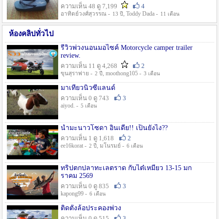
ความเห็น 48 ดู 7,199
4
อาทิตย์วงศ์สุวรรณ -
, Toddy Dada -
13 ปี
11 เดือน
ห้องคลิปทั่วไป
รีวิวพ่วงนอนมอไซค์ Motorcycle camper trailer
review.
ความเห็น 11 ดู 4,268
2
ขุนสุราพ่าย -
, moothong105 -
2 ปี
3 เดือน
มาเที่ยวนิวซีแลนด์
ความเห็น 0 ดู 743
3
aiyod. -
5 เดือน
น้ำมะนาวโซดา อินเดีย!! เป็นยังไง??
ความเห็น 1 ดู 1,618
2
ee16korat -
, มโนรมย์ -
2 ปี
6 เดือน
ทริปตกปลาทะเลตราด กับไต๋เหมี่ยว 13-15 มก
ราคม 2569
ความเห็น 0 ดู 835
3
kapong99 -
6 เดือน
ติดตั้งล้อประคองพ่วง
ความเห็น 0 ดู 515
3