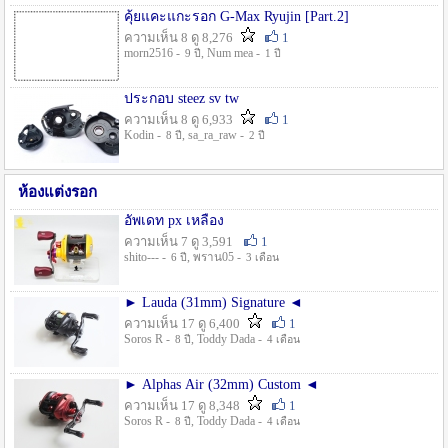
คุ้ยแคะแกะรอก G-Max Ryujin [Part.2]
ความเห็น 8 ดู 8,276
1
morn2516 -
, Num mea -
9 ปี
1 ปี
ประกอบ steez sv tw
ความเห็น 8 ดู 6,933
1
Kodin -
, sa_ra_raw -
8 ปี
2 ปี
ห้องแต่งรอก
อัพเดท px เหลือง
ความเห็น 7 ดู 3,591
1
shito--- -
, พราน05 -
6 ปี
3 เดือน
► Lauda (31mm) Signature ◄
ความเห็น 17 ดู 6,400
1
Soros R -
, Toddy Dada -
8 ปี
4 เดือน
► Alphas Air (32mm) Custom ◄
ความเห็น 17 ดู 8,348
1
Soros R -
, Toddy Dada -
8 ปี
4 เดือน