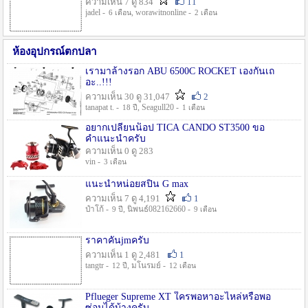
ความเห็น 7 ดู 834
11
jadel -
, worawitnonline -
6 เดือน
2 เดือน
ห้องอุปกรณ์ตกปลา
เรามาล้างรอก ABU 6500C ROCKET เองกันเถ
อะ..!!!
ความเห็น 30 ดู 31,047
2
tanapat t. -
, Seagull20 -
18 ปี
1 เดือน
อยากเปลี่ยนน็อป TICA CANDO ST3500 ขอ
คำแนะนำครับ
ความเห็น 0 ดู 283
vin -
3 เดือน
แนะนำหน่อยสปิน G max
ความเห็น 7 ดู 4,191
1
ป๋าโก้ -
, นิพนธ์082162660 -
9 ปี
9 เดือน
ราคาคันjmครับ
ความเห็น 1 ดู 2,481
1
tangtr -
, มโนรมย์ -
12 ปี
12 เดือน
Pflueger Supreme XT ใครพอหาอะไหล่หรือพอ
ซ่อมได้บ้างครับ