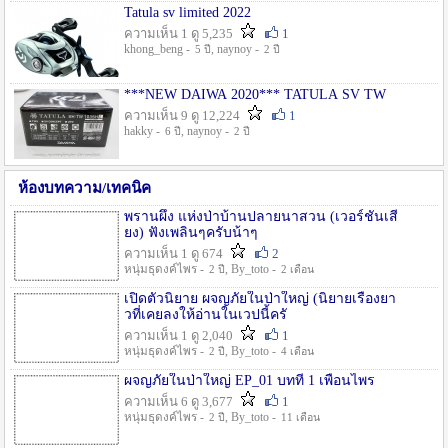
Tatula sv limited 2022
ความเห็น 1 ดู 5,235
1
khong_beng -
, naynoy -
5 ปี
2 ปี
***NEW DAIWA 2020*** TATULA SV TW
ความเห็น 9 ดู 12,224
1
hakky -
, naynoy -
6 ปี
2 ปี
ห้องบทความ/เทคนิค
พรานผึ้ง แห่งป่าบ้านปลายนาสวน (เวอร์ชั่นเสี
ยง) ฟังเพลินๆครับน้าๆ
ความเห็น 1 ดู 674
2
หนุ่มธุดงค์ไพร -
, By_toto -
2 ปี
2 เดือน
เปิดตัวนิยาย ผจญภัยในป่าใหญ่ (นิยายเรื่องยา
วที่เคยลงให้อ่านในเวปนี้ครั
ความเห็น 1 ดู 2,040
1
หนุ่มธุดงค์ไพร -
, By_toto -
2 ปี
4 เดือน
ผจญภัยในป่าใหญ่ EP_01 บทที่ 1 เพื่อนไพร
ความเห็น 6 ดู 3,677
1
หนุ่มธุดงค์ไพร -
, By_toto -
2 ปี
11 เดือน