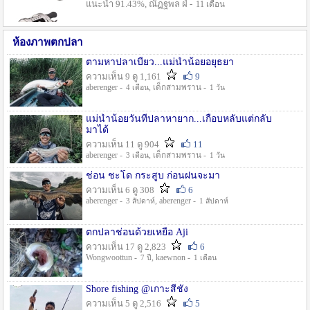
แนะนำ 91.43%, ณัฏฐพล ฝ่ -
11 เดือน
ห้องภาพตกปลา
ตามหาปลาเบี้ยว...แม่น้ำน้อยอยุธยา
ความเห็น 9 ดู 1,161
9
aberenger -
, เด็กสามพราน -
4 เดือน
1 วัน
แม่น้ำน้อยวันที่ปลาหายาก...เกือบหลับแต่กลับ
มาได้
ความเห็น 11 ดู 904
11
aberenger -
, เด็กสามพราน -
3 เดือน
1 วัน
ช่อน ชะโด กระสูบ ก่อนฝนจะมา
ความเห็น 6 ดู 308
6
aberenger -
, aberenger -
3 สัปดาห์
1 สัปดาห์
ตกปลาช่อนด้วยเหยื่อ Aji
ความเห็น 17 ดู 2,823
6
Wongwoottun -
, kaewnon -
7 ปี
1 เดือน
Shore fishing @เกาะสีชัง
ความเห็น 5 ดู 2,516
5