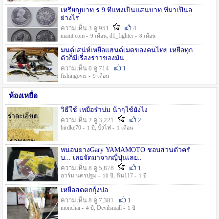
เหรียญบาท ร.9 ที่แพงเป็นแสนบาท ที่มาเป็นอ
ย่างไร
ความเห็น 3 ดู 951
4
manit.com -
, d1_fighter -
9 เดือน
8 เดือน
มนต์เสน่ห์เหยื่อแฮนด์เมดของคนไทย เหยื่อทุก
ตัวก็มีเรื่องราวของมัน
ความเห็น 0 ดู 714
1
fishingover -
9 เดือน
ห้องเหยื่อ
วิธืใช้ เหยื่อรำบ่ม น้าๆใช้ยังไง
ความเห็น 2 ดู 3,221
2
birdke70 -
, บั้งไฟ -
1 ปี
1 เดือน
หนอนยางGary YAMAMOTO ชอบส่วนตัวครั
บ... เลยจัดมาจากญี่ปุ่นเลย..
ความเห็น 8 ดู 5,878
1
อาร์ม นครปฐม -
, ดิน117 -
10 ปี
1 ปี
เหยื่อสดตกกุ้งบ่อ
ความเห็น 8 ดู 7,381
1
monchai -
, Devilsmall -
4 ปี
1 ปี