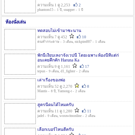
ความเห็น 1 ดู 2,253
2
phantom15 -
, snapper -
1 ปี
1 ปี
ห้องนั่งเล่น
ทดสอบไม่เข้ามาซะนาน
ความเห็น 7 ดู 452
10
ตนทำกระดาษ -
, nickpim007 -
3 เดือน
1 เดือน
พักนี้เงียบเหงาจังเวปนี้ โดยเฉพาะห้องนี้ที่แต่ก่
อนเคยคึกคัก Haruna Ka
ความเห็น 9 ดู 1,161
17
tepun -
, d1_fighter -
9 เดือน
2 เดือน
เล่าเรื่องของพ่อ
ความเห็น 52 ดู 2,270
8
Mantis -
, Yamong-t -
8 ปี
2 เดือน
สูตรนี้ดมได้ไหมครับ
ความเห็น 11 ดู 1,280
11
jadel -
, worawitnonline -
9 เดือน
2 เดือน
เลือกเบอร์ไหนดีครับ