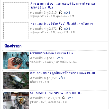
ล้าง อาถรรพ์ เขาแทรกเตอร์ (อาถรรพ์ เขาแท
รกเตอร์ EP_02)
ความเห็น 3 ดู 3,515
1
หนุ่มธุดงค์ไพร -
, สุดเกะกะ -
2 ปี
1 ปี
พรานนก (เวอร์ชั่นเสียง) ฟังเพลินๆครับน้าๆ
ความเห็น 4 ดู 2,872
1
หนุ่มธุดงค์ไพร -
, Jaja_4133 -
2 ปี
1 ปี
ห้องผ่ารอก
ผ่ารอกเบทTeban Litespin DCx
ความเห็น 4 ดู 515
3
ปลางับคับ -
, ปลางับคับ -
6 เดือน
5 เดือน
สอบถามขนาดลูกปืนฝาข้างรอก Daiwa BG10
ความเห็น 0 ดู 1,352
1
เด็กสี่แคว -
1 ปี
SHIMANO TWINPOWER 8000 HG
ความเห็น 16 ดู 22,389
1
jakkrie -
, kom2005s -
15 ปี
1 ปี