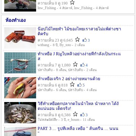
ความเห็น 0 ดู 190
lnw_Fishing -
, lnw_Fishing -
4 สัปดาห์
4 สัปดาห์
ห้องทำเอง
น๊อปไม้ไทยทำ ไม้ของไทยเราสวยไม่แพ้ต่างชา
ติครับ
ความเห็น 23 ดู 6,645
3
witbang -
, By_toto -
8 ปี
2 เดือน
ทำเหยื่อ J Rigใบหลิวอย่างง่ายที่กำลังเป็นกระแ
ส
ความเห็น 7 ดู 1,080
4
ปลางับคับ -
, ปลางับคับ -
8 เดือน
2 เดือน
ทำเหยื่อเจริก 2 อย่างง่ายหมานด้วย
ความเห็น 6 ดู 818
5
ปลางับคับ -
, ปลางับคับ -
6 เดือน
4 เดือน
วิธีทำเหยื่อตกปลากดในน้ำใหล น้ำหลาก ได้งั
ดแน่นอน เด็ดจริง!
ความเห็น 8 ดู 6,586
3
7ม่หล่๑llต่lลีe -
, e_boum -
3 ปี
11 เดือน
PART 3 ... รูปที่เหลือ เหยื่อ " ส้นตรีน ... นนน
"