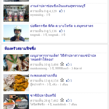
งานล่าปลาช่อนชิงเงินแสนสุพรรณบุรี
ความเห็น 0 ดู 4,129
1
myminidog -
3 ปี
บ่อพี่ครรชิต พิกัด ต.บางโทรัด จ.สมุทรสาคร
ความเห็น 0 ดู 5,136
1
tongmak -
, tongmak -
3 ปี
3 ปี
ห้องครัวสยามฟิชชิ่ง
เมนูอาหารจานเด็ด! วิธีทำปลาสวายแช่น้ำปล
าทอดท้าให้ลอง!
ความเห็น 10 ดู 3,494
1
mumkonmong -
, 9999RoseS -
5 ปี
3 สัปดาห์
กะพงแดงย่างเกลือ
ความเห็น 13 ดู 4,154
5
อู๊ดปากลำฯ -
, eKs -
3 ปี
1 เดือน
ซาซิมิปลาอินทรีย์
ความเห็น 28 ดู 7,462
5
ไต๋นิตฟิชชิ่ง -
, teardohboh -
4 ปี
7 เดือน