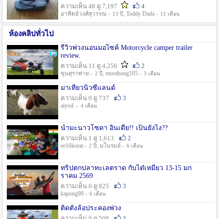
ความเห็น 48 ดู 7,197
4
อาทิตย์วงศ์สุวรรณ -
, Toddy Dada -
13 ปี
11 เดือน
ห้องคลิปทั่วไป
รีวิวพ่วงนอนมอไซค์ Motorcycle camper trailer
review.
ความเห็น 11 ดู 4,256
2
ขุนสุราพ่าย -
, moothong105 -
2 ปี
3 เดือน
มาเที่ยวนิวซีแลนด์
ความเห็น 0 ดู 737
3
aiyod. -
4 เดือน
น้ำมะนาวโซดา อินเดีย!! เป็นยังไง??
ความเห็น 1 ดู 1,613
2
ee16korat -
, มโนรมย์ -
2 ปี
6 เดือน
ทริปตกปลาทะเลตราด กับไต๋เหมี่ยว 13-15 มก
ราคม 2569
ความเห็น 0 ดู 825
3
kapong99 -
6 เดือน
ติดตั้งล้อประคองพ่วง
ความเห็น 0 ดู 508
3