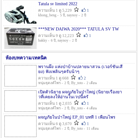
Tatula sv limited 2022
ความเห็น 1 ดู 5,229
1
khong_beng -
, naynoy -
5 ปี
2 ปี
***NEW DAIWA 2020*** TATULA SV TW
ความเห็น 9 ดู 12,223
1
hakky -
, naynoy -
6 ปี
2 ปี
ห้องบทความ/เทคนิค
พรานผึ้ง แห่งป่าบ้านปลายนาสวน (เวอร์ชั่นเสี
ยง) ฟังเพลินๆครับน้าๆ
ความเห็น 1 ดู 668
2
หนุ่มธุดงค์ไพร -
, By_toto -
2 ปี
2 เดือน
เปิดตัวนิยาย ผจญภัยในป่าใหญ่ (นิยายเรื่องยา
วที่เคยลงให้อ่านในเวปนี้ครั
ความเห็น 1 ดู 2,035
1
หนุ่มธุดงค์ไพร -
, By_toto -
2 ปี
4 เดือน
ผจญภัยในป่าใหญ่ EP_01 บทที่ 1 เพื่อนไพร
ความเห็น 6 ดู 3,670
1
หนุ่มธุดงค์ไพร -
, By_toto -
2 ปี
11 เดือน