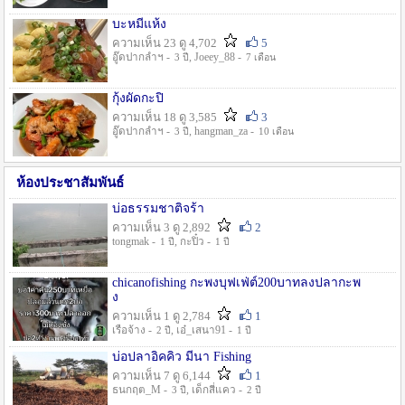
บะหมี่แห้ง
ความเห็น 23 ดู 4,702
5
อู๊ดปากลำฯ -
, Joeey_88 -
3 ปี
7 เดือน
กุ้งผัดกะปิ
ความเห็น 18 ดู 3,585
3
อู๊ดปากลำฯ -
, hangman_za -
3 ปี
10 เดือน
ห้องประชาสัมพันธ์
บ่อธรรมชาติจร้า
ความเห็น 3 ดู 2,892
2
tongmak -
, กะปิ๋ว -
1 ปี
1 ปี
chicanofishing กะพงบุฟเฟ่ต์200บาทลงปลากะพ
ง
ความเห็น 1 ดู 2,784
1
เรือจ้าง -
, เอ๋_เสนา91 -
2 ปี
1 ปี
บ่อปลาอิคคิว มีนา Fishing
ความเห็น 7 ดู 6,144
1
ธนกฤต_M -
, เด็กสี่แคว -
3 ปี
2 ปี