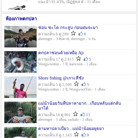
แนะนำ 91.43%, ณัฏฐพล ฝ่ -
11 เดือน
ห้องภาพตกปลา
ช่อน ชะโด กระสูบ ก่อนฝนจะมา
ความเห็น 6 ดู 289
6
aberenger -
, aberenger -
3 สัปดาห์
6 วัน
ตกปลาช่อนด้วยเหยื่อ Aji
ความเห็น 17 ดู 2,815
5
Wongwoottun -
, kaewnon -
7 ปี
1 เดือน
Shore fishing @เกาะสีชัง
ความเห็น 5 ดู 2,509
5
Wongwoottun -
, WongwootTun -
5 ปี
1 เดือน
แม่น้ำน้อยวันที่ปลาหายาก...เกือบหลับแต่กลับ
มาได้
ความเห็น 10 ดู 891
11
aberenger -
, rachalo -
3 เดือน
2 เดือน
ตามหาปลาเบี้ยว...แม่น้ำน้อยอยุธยา
ความเห็น 8 ดู 1,143
9