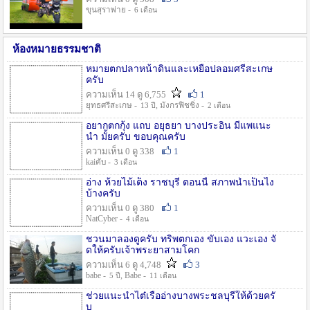
ขุนสุราพ่าย -
6 เดือน
ห้องหมายธรรมชาติ
หมายตกปลาหน้าดินและเหยื่อปลอมศรีสะเกษ
ครับ
ความเห็น 14 ดู 6,755
1
ยุทธศรีสะเกษ -
, มังกรฟิชชิ่ง -
13 ปี
2 เดือน
อยากตกกุ้ง แถบ อยุธยา บางประอิน มีแพแนะ
นำ มั้ยครับ ขอบคุณครับ
ความเห็น 0 ดู 338
1
kaiคับ -
3 เดือน
อ่าง ห้วยไม้เต็ง ราชบุรี ตอนนี้ สภาพน้ำเป็นไง
บ้างครับ
ความเห็น 0 ดู 380
1
NatCyber -
4 เดือน
ชวนมาลองดูครับ ทริพตกเอง ขับเอง แวะเอง จั
ดให้ครับเจ้าพระยาสามโคก
ความเห็น 6 ดู 4,748
3
babe -
, Babe -
5 ปี
11 เดือน
ช่วยแนะนำไต๋เรืออ่างบางพระชลบุรีให้ด้วยครั
บ