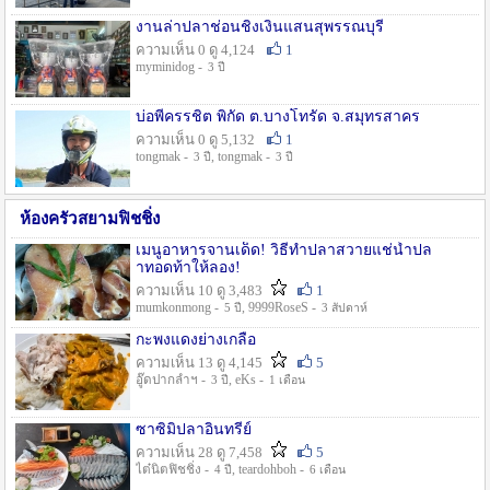
งานล่าปลาช่อนชิงเงินแสนสุพรรณบุรี
ความเห็น 0 ดู 4,124
1
myminidog -
3 ปี
บ่อพี่ครรชิต พิกัด ต.บางโทรัด จ.สมุทรสาคร
ความเห็น 0 ดู 5,132
1
tongmak -
, tongmak -
3 ปี
3 ปี
ห้องครัวสยามฟิชชิ่ง
เมนูอาหารจานเด็ด! วิธีทำปลาสวายแช่น้ำปล
าทอดท้าให้ลอง!
ความเห็น 10 ดู 3,483
1
mumkonmong -
, 9999RoseS -
5 ปี
3 สัปดาห์
กะพงแดงย่างเกลือ
ความเห็น 13 ดู 4,145
5
อู๊ดปากลำฯ -
, eKs -
3 ปี
1 เดือน
ซาซิมิปลาอินทรีย์
ความเห็น 28 ดู 7,458
5
ไต๋นิตฟิชชิ่ง -
, teardohboh -
4 ปี
6 เดือน