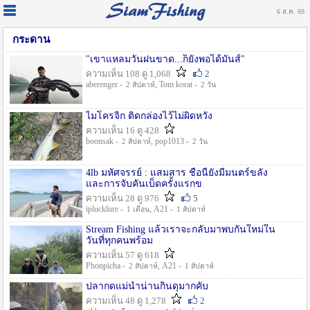
6 ส.ค. 69
กระดาน
"เขาแหลมวันฝนขาด...ก็ยังพอได้มันส์"
ความเห็น 108 ดู 1,068
2
aberenger -
, Tom korat -
2 สัปดาห์
2 วัน
ไมโครจิ้ก ติดกล่องไว้ไม่ผิดหวัง
ความเห็น 16 ดู 428
boonsak -
, pop1013 -
2 สัปดาห์
2 วัน
4lb มหัศจรรย์ : แสมสาร ชื่อนี้ยังมีมนตร์ขลัง
และการจับคันเบ็ดครั้งแรกข
ความเห็น 28 ดู 976
5
iplucklure -
, A21 -
1 เดือน
1 สัปดาห์
Stream Fishing แล้วเราจะกลับมาพบกันใหม่ใน
วันที่ทุกคนพร้อม
ความเห็น 57 ดู 618
Phonpicha -
, A21 -
2 สัปดาห์
1 สัปดาห์
ปลากดแม่น้ำน่านกินดุมากคับ
ความเห็น 48 ดู 1,278
2