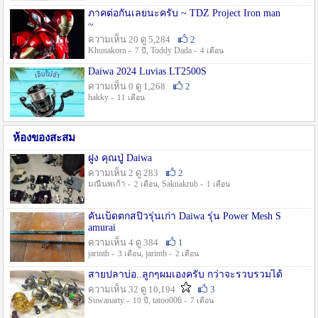
ภาคต่อกันเลยนะครับ ~ TDZ Project Iron man
~
ความเห็น 20 ดู 5,284
2
Khunakorn -
, Toddy Dada -
7 ปี
4 เดือน
Daiwa 2024 Luvias LT2500S
ความเห็น 0 ดู 1,268
2
hakky -
11 เดือน
ห้องของสะสม
ฝูง คุณปู่ Daiwa
ความเห็น 2 ดู 283
2
มณีนพเก้า -
, Saknakrub -
2 เดือน
1 เดือน
คันเบ็ดตกสปิ๋วรุ่นเก่า Daiwa รุ่น Power Mesh S
amurai
ความเห็น 4 ดู 384
1
jarinth -
, jarinth -
3 เดือน
2 เดือน
สายปลาบ่อ..ลูกๆผมเองครับ กว่าจะรวบรวมได้
ความเห็น 32 ดู 10,194
3
Suwanarty -
, tatoo006 -
10 ปี
7 เดือน