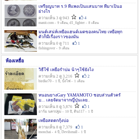
เหรียญบาท ร.9 ที่แพงเป็นแสนบาท ที่มาเป็นอ
ย่างไร
ความเห็น 3 ดู 943
4
manit.com -
, d1_fighter -
9 เดือน
8 เดือน
มนต์เสน่ห์เหยื่อแฮนด์เมดของคนไทย เหยื่อทุก
ตัวก็มีเรื่องราวของมัน
ความเห็น 0 ดู 711
1
fishingover -
9 เดือน
ห้องเหยื่อ
วิธืใช้ เหยื่อรำบ่ม น้าๆใช้ยังไง
ความเห็น 2 ดู 3,216
2
birdke70 -
, บั้งไฟ -
1 ปี
1 เดือน
หนอนยางGary YAMAMOTO ชอบส่วนตัวครั
บ... เลยจัดมาจากญี่ปุ่นเลย..
ความเห็น 8 ดู 5,876
1
อาร์ม นครปฐม -
, ดิน117 -
10 ปี
1 ปี
เหยื่อสดตกกุ้งบ่อ
ความเห็น 8 ดู 7,379
1
monchai -
, Devilsmall -
4 ปี
1 ปี