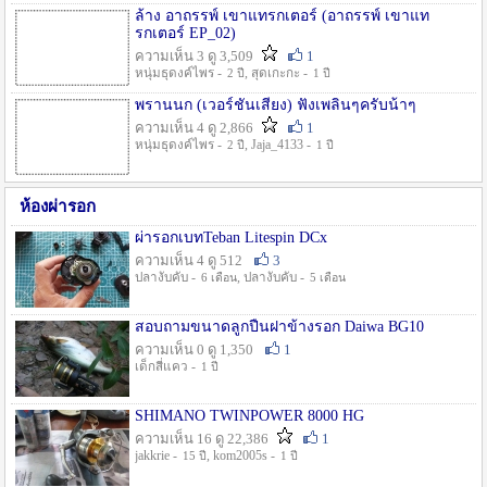
ล้าง อาถรรพ์ เขาแทรกเตอร์ (อาถรรพ์ เขาแท
รกเตอร์ EP_02)
ความเห็น 3 ดู 3,509
1
หนุ่มธุดงค์ไพร -
, สุดเกะกะ -
2 ปี
1 ปี
พรานนก (เวอร์ชั่นเสียง) ฟังเพลินๆครับน้าๆ
ความเห็น 4 ดู 2,866
1
หนุ่มธุดงค์ไพร -
, Jaja_4133 -
2 ปี
1 ปี
ห้องผ่ารอก
ผ่ารอกเบทTeban Litespin DCx
ความเห็น 4 ดู 512
3
ปลางับคับ -
, ปลางับคับ -
6 เดือน
5 เดือน
สอบถามขนาดลูกปืนฝาข้างรอก Daiwa BG10
ความเห็น 0 ดู 1,350
1
เด็กสี่แคว -
1 ปี
SHIMANO TWINPOWER 8000 HG
ความเห็น 16 ดู 22,386
1
jakkrie -
, kom2005s -
15 ปี
1 ปี