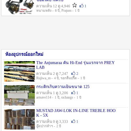
ความเห็น 12 ดู 4,946
1
หนามหลัง -
, Prajum -
8 ปี
1 ปี
ห้องอุปกรณ์ออกใหม่
The Anjumaraa คัน Hi-End รุ่นแรกจาก PREY
LAB
ความเห็น 2 ดู 7,247
2
Rujiwa_m -
, รอกลื่นปรื๊ด -
4 ปี
1 ปี
กระติกเก็บความเย็นขนาด 125
ความเห็น 1 ดู 3,206
1
artsave114 -
, sichangs -
1 ปี
1 ปี
MUSTAD JAW-LOK IN-LINE TREBLE HOO
K - 5X
ความเห็น 0 ดู 3,333
1
อู๊ดปากลำฯ -
2 ปี