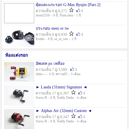
คุ้ยแคะแกะรอก G-Max Ryujin [Part.2]
ความเห็น 8 ดู 8,271
1
morn2516 -
, Num mea -
9 ปี
1 ปี
ประกอบ steez sv tw
ความเห็น 8 ดู 6,930
1
Kodin -
, sa_ra_raw -
8 ปี
2 ปี
ห้องแต่งรอก
อัพเดท px เหลือง
ความเห็น 7 ดู 3,589
1
shito--- -
, พราน05 -
6 ปี
3 เดือน
► Lauda (31mm) Signature ◄
ความเห็น 17 ดู 6,397
1
Soros R -
, Toddy Dada -
8 ปี
4 เดือน
► Alphas Air (32mm) Custom ◄
ความเห็น 17 ดู 8,347
1
Soros R -
, Toddy Dada -
8 ปี
4 เดือน