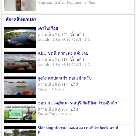
Num mea -
, Num mea -
2 เดือน
2 เดือน
ห้องคลิปตกปลา
เดาไปเรื่อย
ความเห็น 2 ดู 122
1
footfish -
, เอ สระบุรี -
1 สัปดาห์
2 วัน
ABU ชุดนี้ ตกกะพง แจ่มเลย
ความเห็น 2 ดู 111
1
footfish -
, เอ สระบุรี -
1 สัปดาห์
2 วัน
จูงกุ้ง ตกปลาเก๋า ตอนเช้าครับ
ความเห็น 0 ดู 119
2
Muu26 -
1 สัปดาห์
ช่อน ชะโด@สุพรรณบุรี กัดดียิ่งกว่ายุงอีกน้า
ความเห็น 0 ดู 203
2
ก้อง ตะโกคู่ -
2 สัปดาห์
Skipping ปลาชะโดคลอง เทสSike hook จากL
F