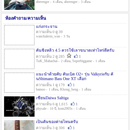
aberenger -
, aberenger -
4 เดือน
3 เดือน
ห้องคำถาม/ความเห็น
แก่งกระจาน
ความเห็น 0 ดู 39
wanchalerm_wan -
3 วัน
คันชิงหลิว 4.5 ควรใช้เลาขนาดเท่าไหร่ดีครับ
ความเห็น 2 ดู 285
1
TuK_Mahachai -
, Superbiggame -
2 เดือน
1 เดือน
แนะนำด้วยคับ คันเบ็ด O2+ รุ่น Valkyrieกับ คั
นShimano Bass One XT เลือก
ความเห็น 1 ดู 179
1
bamoo -
, Khong_beng -
1 เดือน
1 เดือน
เซียนDaiwa Saltiga
ความเห็น 6 ดู 1,615
1
physale -
, kom2005s -
10 ปี
1 เดือน
เป็นคันของค่ายไหนครับ
ความเห็น 3 ดู 306
1