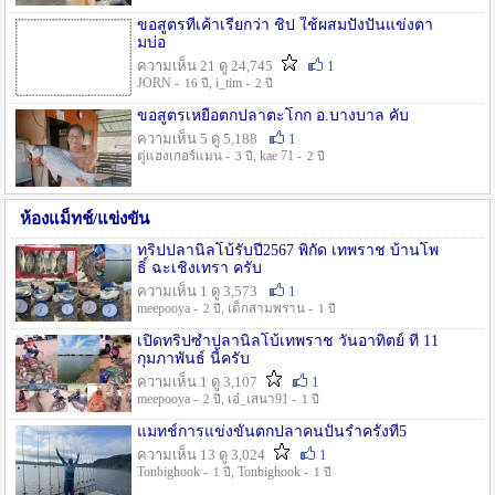
ขอสูตรที่เค้าเรียกว่า ชิป ใช้ผสมปังปั่นแข่งตา
มบ่อ
ความเห็น 21 ดู 24,745
1
JORN -
, i_tim -
16 ปี
2 ปี
ขอสูตรเหยื่อตกปลาตะโกก อ.บางบาล คับ
ความเห็น 5 ดู 5,188
1
ตู่แฮงเกอร์แมน -
, kae 71 -
3 ปี
2 ปี
ห้องแม็ทช์/แข่งขัน
ทริปปลานิลโบ้รับปี2567 พิกัด เทพราช บ้านโพ
ธิ์ ฉะเชิงเทรา ครับ
ความเห็น 1 ดู 3,573
1
meepooya -
, เด็กสามพราน -
2 ปี
1 ปี
เปิดทริปซ้ำปลานิลโบ้เทพราช วันอาทิตย์ ที่ 11
กุมภาพันธ์ นี้ครับ
ความเห็น 1 ดู 3,107
1
meepooya -
, เอ๋_เสนา91 -
2 ปี
1 ปี
แมทช์การแข่งขั้นตกปลาคนปั้นรำครั้งที่5
ความเห็น 13 ดู 3,024
1
Tonbighook -
, Tonbighook -
1 ปี
1 ปี