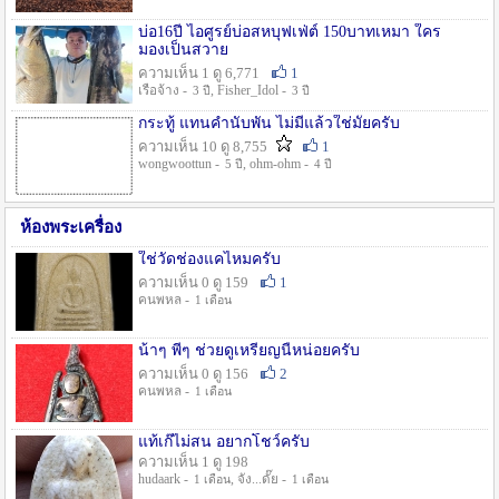
บ่อ16ปี ไอศูรย์บ่อสหบุฟเฟ่ต์ 150บาทเหมา ใคร
มองเป็นสวาย
ความเห็น 1 ดู 6,771
1
เรือจ้าง -
, Fisher_Idol -
3 ปี
3 ปี
กระทู้ แทนคำนับพัน ไม่มีแล้วใช่มั๊ยครับ
ความเห็น 10 ดู 8,755
1
wongwoottun -
, ohm-ohm -
5 ปี
4 ปี
ห้องพระเครื่อง
ใช่วัดช่องแคไหมครับ
ความเห็น 0 ดู 159
1
คนพหล -
1 เดือน
น้าๆ พี่ๆ ช่วยดูเหรียญนี้หน่อยครับ
ความเห็น 0 ดู 156
2
คนพหล -
1 เดือน
แท้เก๊ไม่สน อยากโชว์ครับ
ความเห็น 1 ดู 198
hudaark -
, จัง...ดั๊ย -
1 เดือน
1 เดือน