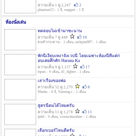
ความเห็น 1 ดู 2,247
2
phantom15 -
, snapper -
1 ปี
1 ปี
ห้องนั่งเล่น
ทดสอบไม่เข้ามาซะนาน
ความเห็น 7 ดู 448
10
ตนทำกระดาษ -
, nickpim007 -
2 เดือน
1 เดือน
พักนี้เงียบเหงาจังเวปนี้ โดยเฉพาะห้องนี้ที่แต่ก่
อนเคยคึกคัก Haruna Ka
ความเห็น 9 ดู 1,157
17
tepun -
, d1_fighter -
9 เดือน
2 เดือน
เล่าเรื่องของพ่อ
ความเห็น 52 ดู 2,270
8
Mantis -
, Yamong-t -
8 ปี
2 เดือน
สูตรนี้ดมได้ไหมครับ
ความเห็น 11 ดู 1,278
11
jadel -
, worawitnonline -
9 เดือน
2 เดือน
เลือกเบอร์ไหนดีครับ