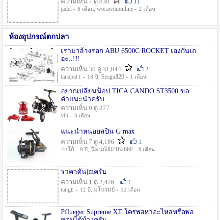
ความเห็น 7 ดู 830
11
jadel -
, worawitnonline -
6 เดือน
2 เดือน
ห้องอุปกรณ์ตกปลา
เรามาล้างรอก ABU 6500C ROCKET เองกันเถ
อะ..!!!
ความเห็น 30 ดู 31,044
2
tanapat t. -
, Seagull20 -
18 ปี
1 เดือน
อยากเปลี่ยนน็อป TICA CANDO ST3500 ขอ
คำแนะนำครับ
ความเห็น 0 ดู 277
vin -
3 เดือน
แนะนำหน่อยสปิน G max
ความเห็น 7 ดู 4,186
1
ป๋าโก้ -
, นิพนธ์082162660 -
9 ปี
8 เดือน
ราคาคันjmครับ
ความเห็น 1 ดู 2,476
1
tangtr -
, มโนรมย์ -
12 ปี
12 เดือน
Pflueger Supreme XT ใครพอหาอะไหล่หรือพอ
ซ่อมได้บ้างครับ