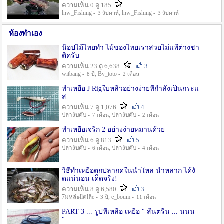
ความเห็น 0 ดู 185
lnw_Fishing -
, lnw_Fishing -
3 สัปดาห์
3 สัปดาห์
ห้องทำเอง
น๊อปไม้ไทยทำ ไม้ของไทยเราสวยไม่แพ้ต่างชา
ติครับ
ความเห็น 23 ดู 6,638
3
witbang -
, By_toto -
8 ปี
2 เดือน
ทำเหยื่อ J Rigใบหลิวอย่างง่ายที่กำลังเป็นกระแ
ส
ความเห็น 7 ดู 1,076
4
ปลางับคับ -
, ปลางับคับ -
7 เดือน
2 เดือน
ทำเหยื่อเจริก 2 อย่างง่ายหมานด้วย
ความเห็น 6 ดู 813
5
ปลางับคับ -
, ปลางับคับ -
6 เดือน
4 เดือน
วิธีทำเหยื่อตกปลากดในน้ำใหล น้ำหลาก ได้งั
ดแน่นอน เด็ดจริง!
ความเห็น 8 ดู 6,580
3
7ม่หล่๑llต่lลีe -
, e_boum -
3 ปี
11 เดือน
PART 3 ... รูปที่เหลือ เหยื่อ " ส้นตรีน ... นนน
"