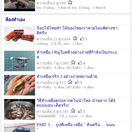
ความเห็น 0 ดู 188
lnw_Fishing -
, lnw_Fishing -
4 สัปดาห์
4 สัปดาห์
ห้องทำเอง
น๊อปไม้ไทยทำ ไม้ของไทยเราสวยไม่แพ้ต่างชา
ติครับ
ความเห็น 23 ดู 6,644
3
witbang -
, By_toto -
8 ปี
2 เดือน
ทำเหยื่อ J Rigใบหลิวอย่างง่ายที่กำลังเป็นกระแ
ส
ความเห็น 7 ดู 1,080
4
ปลางับคับ -
, ปลางับคับ -
8 เดือน
2 เดือน
ทำเหยื่อเจริก 2 อย่างง่ายหมานด้วย
ความเห็น 6 ดู 815
5
ปลางับคับ -
, ปลางับคับ -
6 เดือน
4 เดือน
วิธีทำเหยื่อตกปลากดในน้ำใหล น้ำหลาก ได้งั
ดแน่นอน เด็ดจริง!
ความเห็น 8 ดู 6,585
3
7ม่หล่๑llต่lลีe -
, e_boum -
3 ปี
11 เดือน
PART 3 ... รูปที่เหลือ เหยื่อ " ส้นตรีน ... นนน
"