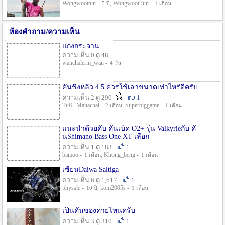
Wongwoottun -
, WongwootTun -
5 ปี
1 เดือน
ห้องคำถาม/ความเห็น
แก่งกระจาน
ความเห็น 0 ดู 48
wanchalerm_wan -
4 วัน
คันชิงหลิว 4.5 ควรใช้เลาขนาดเท่าไหร่ดีครับ
ความเห็น 2 ดู 290
1
TuK_Mahachai -
, Superbiggame -
2 เดือน
1 เดือน
แนะนำด้วยคับ คันเบ็ด O2+ รุ่น Valkyrieกับ คั
นShimano Bass One XT เลือก
ความเห็น 1 ดู 183
1
bamoo -
, Khong_beng -
1 เดือน
1 เดือน
เซียนDaiwa Saltiga
ความเห็น 6 ดู 1,617
1
physale -
, kom2005s -
10 ปี
1 เดือน
เป็นคันของค่ายไหนครับ
ความเห็น 3 ดู 310
1