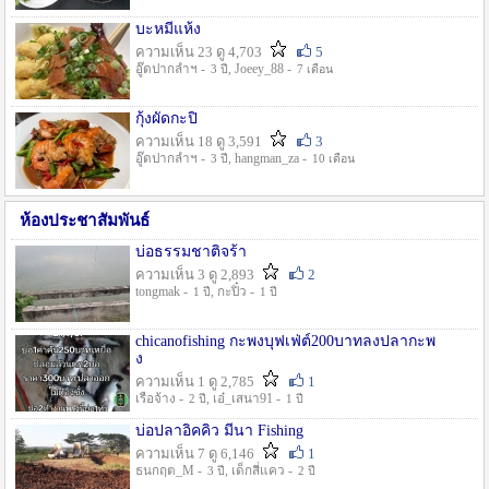
บะหมี่แห้ง
ความเห็น 23 ดู 4,703
5
อู๊ดปากลำฯ -
, Joeey_88 -
3 ปี
7 เดือน
กุ้งผัดกะปิ
ความเห็น 18 ดู 3,591
3
อู๊ดปากลำฯ -
, hangman_za -
3 ปี
10 เดือน
ห้องประชาสัมพันธ์
บ่อธรรมชาติจร้า
ความเห็น 3 ดู 2,893
2
tongmak -
, กะปิ๋ว -
1 ปี
1 ปี
chicanofishing กะพงบุฟเฟ่ต์200บาทลงปลากะพ
ง
ความเห็น 1 ดู 2,785
1
เรือจ้าง -
, เอ๋_เสนา91 -
2 ปี
1 ปี
บ่อปลาอิคคิว มีนา Fishing
ความเห็น 7 ดู 6,146
1
ธนกฤต_M -
, เด็กสี่แคว -
3 ปี
2 ปี