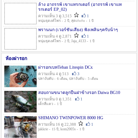
ล้าง อาถรรพ์ เขาแทรกเตอร์ (อาถรรพ์ เขาแท
รกเตอร์ EP_02)
ความเห็น 3 ดู 3,515
1
หนุ่มธุดงค์ไพร -
, สุดเกะกะ -
2 ปี
1 ปี
พรานนก (เวอร์ชั่นเสียง) ฟังเพลินๆครับน้าๆ
ความเห็น 4 ดู 2,871
1
หนุ่มธุดงค์ไพร -
, Jaja_4133 -
2 ปี
1 ปี
ห้องผ่ารอก
ผ่ารอกเบทTeban Litespin DCx
ความเห็น 4 ดู 513
3
ปลางับคับ -
, ปลางับคับ -
6 เดือน
5 เดือน
สอบถามขนาดลูกปืนฝาข้างรอก Daiwa BG10
ความเห็น 0 ดู 1,351
1
เด็กสี่แคว -
1 ปี
SHIMANO TWINPOWER 8000 HG
ความเห็น 16 ดู 22,388
1
jakkrie -
, kom2005s -
15 ปี
1 ปี