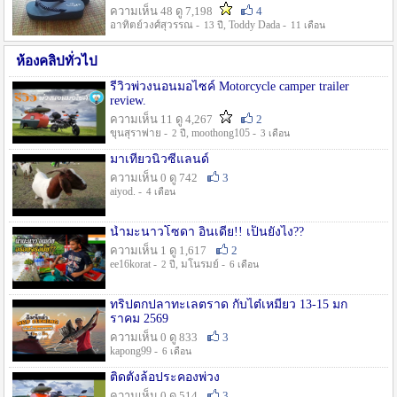
ความเห็น 48 ดู 7,198
4
อาทิตย์วงศ์สุวรรณ -
, Toddy Dada -
13 ปี
11 เดือน
ห้องคลิปทั่วไป
รีวิวพ่วงนอนมอไซค์ Motorcycle camper trailer
review.
ความเห็น 11 ดู 4,267
2
ขุนสุราพ่าย -
, moothong105 -
2 ปี
3 เดือน
มาเที่ยวนิวซีแลนด์
ความเห็น 0 ดู 742
3
aiyod. -
4 เดือน
น้ำมะนาวโซดา อินเดีย!! เป็นยังไง??
ความเห็น 1 ดู 1,617
2
ee16korat -
, มโนรมย์ -
2 ปี
6 เดือน
ทริปตกปลาทะเลตราด กับไต๋เหมี่ยว 13-15 มก
ราคม 2569
ความเห็น 0 ดู 833
3
kapong99 -
6 เดือน
ติดตั้งล้อประคองพ่วง
ความเห็น 0 ดู 514
3