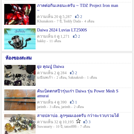
ภาคต่อกันเลยนะครับ ~ TDZ Project Iron man
~
ความเห็น 20 ดู 5,287
2
Khunakorn -
, Toddy Dada -
7 ปี
4 เดือน
Daiwa 2024 Luvias LT2500S
ความเห็น 0 ดู 1,271
2
hakky -
11 เดือน
ห้องของสะสม
ฝูง คุณปู่ Daiwa
ความเห็น 2 ดู 284
2
มณีนพเก้า -
, Saknakrub -
2 เดือน
1 เดือน
คันเบ็ดตกสปิ๋วรุ่นเก่า Daiwa รุ่น Power Mesh S
amurai
ความเห็น 4 ดู 390
1
jarinth -
, jarinth -
3 เดือน
2 เดือน
สายปลาบ่อ..ลูกๆผมเองครับ กว่าจะรวบรวมได้
ความเห็น 32 ดู 10,195
3
Suwanarty -
, tatoo006 -
10 ปี
7 เดือน