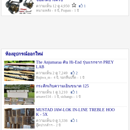
ความเห็น 12 ดู 4,950
1
หนามหลัง -
, Prajum -
8 ปี
1 ปี
ห้องอุปกรณ์ออกใหม่
The Anjumaraa คัน Hi-End รุ่นแรกจาก PREY
LAB
ความเห็น 2 ดู 7,249
2
Rujiwa_m -
, รอกลื่นปรื๊ด -
4 ปี
1 ปี
กระติกเก็บความเย็นขนาด 125
ความเห็น 1 ดู 3,210
1
artsave114 -
, sichangs -
1 ปี
1 ปี
MUSTAD JAW-LOK IN-LINE TREBLE HOO
K - 5X
ความเห็น 0 ดู 3,336
1
อู๊ดปากลำฯ -
2 ปี