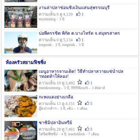
งานล่าปลาช่อนชิงเงินแสนสุพรรณบุรี
ความเห็น 0 ดู 4,129
1
myminidog -
3 ปี
บ่อพี่ครรชิต พิกัด ต.บางโทรัด จ.สมุทรสาคร
ความเห็น 0 ดู 5,134
1
tongmak -
, tongmak -
3 ปี
3 ปี
ห้องครัวสยามฟิชชิ่ง
เมนูอาหารจานเด็ด! วิธีทำปลาสวายแช่น้ำปล
าทอดท้าให้ลอง!
ความเห็น 10 ดู 3,492
1
mumkonmong -
, 9999RoseS -
5 ปี
3 สัปดาห์
กะพงแดงย่างเกลือ
ความเห็น 13 ดู 4,151
5
อู๊ดปากลำฯ -
, eKs -
3 ปี
1 เดือน
ซาซิมิปลาอินทรีย์
ความเห็น 28 ดู 7,461
5
ไต๋นิตฟิชชิ่ง -
, teardohboh -
4 ปี
7 เดือน