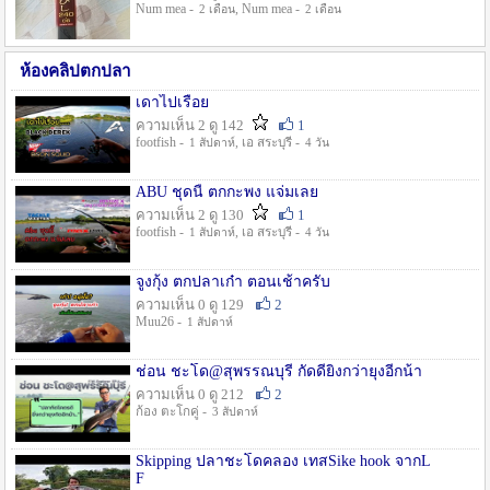
Num mea -
, Num mea -
2 เดือน
2 เดือน
ห้องคลิปตกปลา
เดาไปเรื่อย
ความเห็น 2 ดู 142
1
footfish -
, เอ สระบุรี -
1 สัปดาห์
4 วัน
ABU ชุดนี้ ตกกะพง แจ่มเลย
ความเห็น 2 ดู 130
1
footfish -
, เอ สระบุรี -
1 สัปดาห์
4 วัน
จูงกุ้ง ตกปลาเก๋า ตอนเช้าครับ
ความเห็น 0 ดู 129
2
Muu26 -
1 สัปดาห์
ช่อน ชะโด@สุพรรณบุรี กัดดียิ่งกว่ายุงอีกน้า
ความเห็น 0 ดู 212
2
ก้อง ตะโกคู่ -
3 สัปดาห์
Skipping ปลาชะโดคลอง เทสSike hook จากL
F