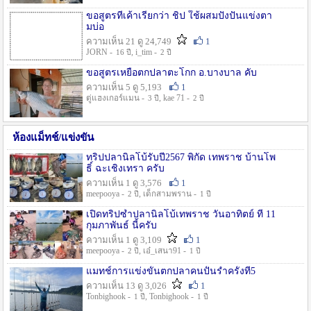
ขอสูตรที่เค้าเรียกว่า ชิป ใช้ผสมปังปั่นแข่งตา
มบ่อ
ความเห็น 21 ดู 24,749
1
JORN -
, i_tim -
16 ปี
2 ปี
ขอสูตรเหยื่อตกปลาตะโกก อ.บางบาล คับ
ความเห็น 5 ดู 5,193
1
ตู่แฮงเกอร์แมน -
, kae 71 -
3 ปี
2 ปี
ห้องแม็ทช์/แข่งขัน
ทริปปลานิลโบ้รับปี2567 พิกัด เทพราช บ้านโพ
ธิ์ ฉะเชิงเทรา ครับ
ความเห็น 1 ดู 3,576
1
meepooya -
, เด็กสามพราน -
2 ปี
1 ปี
เปิดทริปซ้ำปลานิลโบ้เทพราช วันอาทิตย์ ที่ 11
กุมภาพันธ์ นี้ครับ
ความเห็น 1 ดู 3,109
1
meepooya -
, เอ๋_เสนา91 -
2 ปี
1 ปี
แมทช์การแข่งขั้นตกปลาคนปั้นรำครั้งที่5
ความเห็น 13 ดู 3,026
1
Tonbighook -
, Tonbighook -
1 ปี
1 ปี