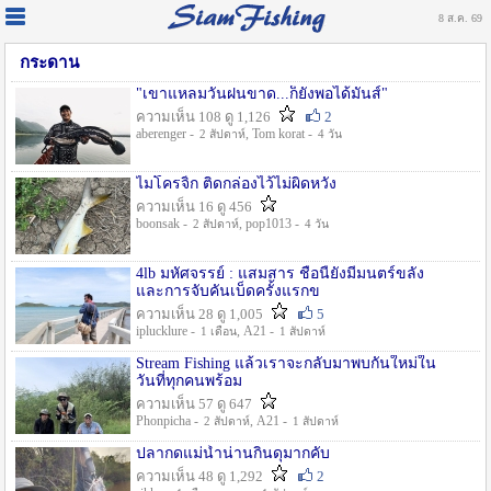
8 ส.ค. 69
กระดาน
"เขาแหลมวันฝนขาด...ก็ยังพอได้มันส์"
ความเห็น 108 ดู 1,126
2
aberenger -
, Tom korat -
2 สัปดาห์
4 วัน
ไมโครจิ้ก ติดกล่องไว้ไม่ผิดหวัง
ความเห็น 16 ดู 456
boonsak -
, pop1013 -
2 สัปดาห์
4 วัน
4lb มหัศจรรย์ : แสมสาร ชื่อนี้ยังมีมนตร์ขลัง
และการจับคันเบ็ดครั้งแรกข
ความเห็น 28 ดู 1,005
5
iplucklure -
, A21 -
1 เดือน
1 สัปดาห์
Stream Fishing แล้วเราจะกลับมาพบกันใหม่ใน
วันที่ทุกคนพร้อม
ความเห็น 57 ดู 647
Phonpicha -
, A21 -
2 สัปดาห์
1 สัปดาห์
ปลากดแม่น้ำน่านกินดุมากคับ
ความเห็น 48 ดู 1,292
2