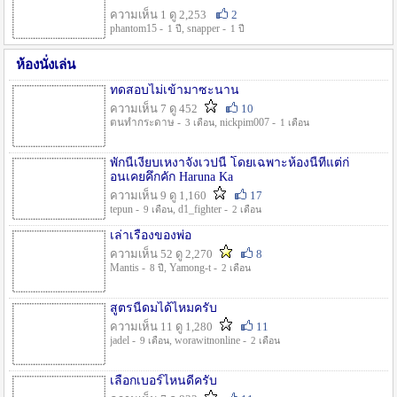
ความเห็น 1 ดู 2,253
2
phantom15 -
, snapper -
1 ปี
1 ปี
ห้องนั่งเล่น
ทดสอบไม่เข้ามาซะนาน
ความเห็น 7 ดู 452
10
ตนทำกระดาษ -
, nickpim007 -
3 เดือน
1 เดือน
พักนี้เงียบเหงาจังเวปนี้ โดยเฉพาะห้องนี้ที่แต่ก่
อนเคยคึกคัก Haruna Ka
ความเห็น 9 ดู 1,160
17
tepun -
, d1_fighter -
9 เดือน
2 เดือน
เล่าเรื่องของพ่อ
ความเห็น 52 ดู 2,270
8
Mantis -
, Yamong-t -
8 ปี
2 เดือน
สูตรนี้ดมได้ไหมครับ
ความเห็น 11 ดู 1,280
11
jadel -
, worawitnonline -
9 เดือน
2 เดือน
เลือกเบอร์ไหนดีครับ