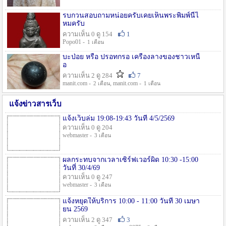
รบกวนสอบถามหน่อยครับเคยเห็นพระพิมพ์นี้ไ
หมครับ
ความเห็น 0 ดู 154
1
Popo01 -
1 เดือน
บะป่อย หรือ ปรอทกรอ เครื่องลางของชาวเหนื
อ
ความเห็น 2 ดู 284
7
manit.com -
, manit.com -
2 เดือน
1 เดือน
แจ้งข่าวสารเว็บ
แจ้งเว็บล่ม 19:08-19:43 วันที่ 4/5/2569
ความเห็น 0 ดู 204
webmaster -
3 เดือน
ผลกระทบจากเวลาเซิร์ฟเวอร์ผิด 10:30 -15:00
วันที่ 30/4/69
ความเห็น 0 ดู 247
webmaster -
3 เดือน
แจ้งหยุดให้บริการ 10:00 - 11:00 วันที่ 30 เมษา
ยน 2569
ความเห็น 2 ดู 347
3