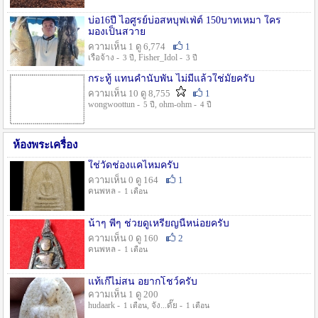
บ่อ16ปี ไอศูรย์บ่อสหบุฟเฟ่ต์ 150บาทเหมา ใคร
มองเป็นสวาย
ความเห็น 1 ดู 6,774
1
เรือจ้าง -
, Fisher_Idol -
3 ปี
3 ปี
กระทู้ แทนคำนับพัน ไม่มีแล้วใช่มั๊ยครับ
ความเห็น 10 ดู 8,755
1
wongwoottun -
, ohm-ohm -
5 ปี
4 ปี
ห้องพระเครื่อง
ใช่วัดช่องแคไหมครับ
ความเห็น 0 ดู 164
1
คนพหล -
1 เดือน
น้าๆ พี่ๆ ช่วยดูเหรียญนี้หน่อยครับ
ความเห็น 0 ดู 160
2
คนพหล -
1 เดือน
แท้เก๊ไม่สน อยากโชว์ครับ
ความเห็น 1 ดู 200
hudaark -
, จัง...ดั๊ย -
1 เดือน
1 เดือน