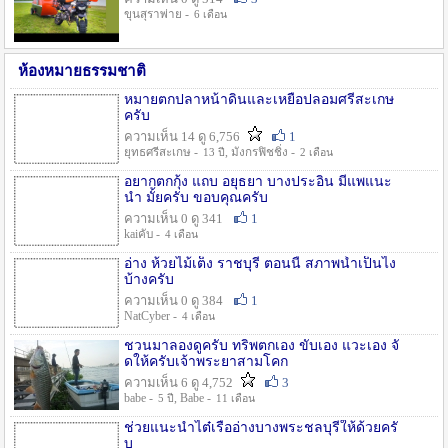
ขุนสุราพ่าย -
6 เดือน
ห้องหมายธรรมชาติ
หมายตกปลาหน้าดินและเหยื่อปลอมศรีสะเกษ
ครับ
ความเห็น 14 ดู 6,756
1
ยุทธศรีสะเกษ -
, มังกรฟิชชิ่ง -
13 ปี
2 เดือน
อยากตกกุ้ง แถบ อยุธยา บางประอิน มีแพแนะ
นำ มั้ยครับ ขอบคุณครับ
ความเห็น 0 ดู 341
1
kaiคับ -
4 เดือน
อ่าง ห้วยไม้เต็ง ราชบุรี ตอนนี้ สภาพน้ำเป็นไง
บ้างครับ
ความเห็น 0 ดู 384
1
NatCyber -
4 เดือน
ชวนมาลองดูครับ ทริพตกเอง ขับเอง แวะเอง จั
ดให้ครับเจ้าพระยาสามโคก
ความเห็น 6 ดู 4,752
3
babe -
, Babe -
5 ปี
11 เดือน
ช่วยแนะนำไต๋เรืออ่างบางพระชลบุรีให้ด้วยครั
บ