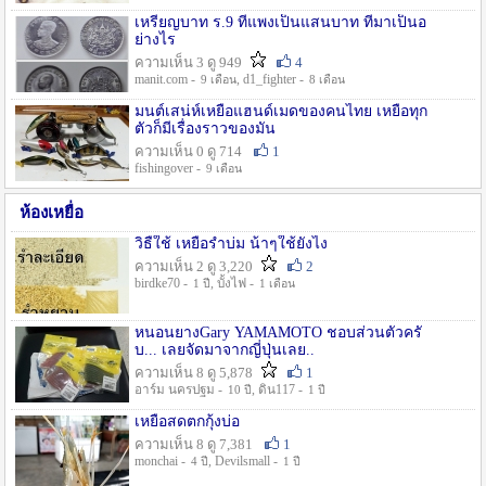
เหรียญบาท ร.9 ที่แพงเป็นแสนบาท ที่มาเป็นอ
ย่างไร
ความเห็น 3 ดู 949
4
manit.com -
, d1_fighter -
9 เดือน
8 เดือน
มนต์เสน่ห์เหยื่อแฮนด์เมดของคนไทย เหยื่อทุก
ตัวก็มีเรื่องราวของมัน
ความเห็น 0 ดู 714
1
fishingover -
9 เดือน
ห้องเหยื่อ
วิธืใช้ เหยื่อรำบ่ม น้าๆใช้ยังไง
ความเห็น 2 ดู 3,220
2
birdke70 -
, บั้งไฟ -
1 ปี
1 เดือน
หนอนยางGary YAMAMOTO ชอบส่วนตัวครั
บ... เลยจัดมาจากญี่ปุ่นเลย..
ความเห็น 8 ดู 5,878
1
อาร์ม นครปฐม -
, ดิน117 -
10 ปี
1 ปี
เหยื่อสดตกกุ้งบ่อ
ความเห็น 8 ดู 7,381
1
monchai -
, Devilsmall -
4 ปี
1 ปี