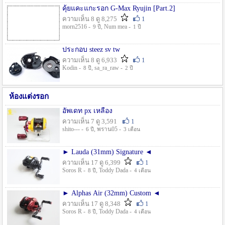
คุ้ยแคะแกะรอก G-Max Ryujin [Part.2]
ความเห็น 8 ดู 8,275
1
morn2516 -
, Num mea -
9 ปี
1 ปี
ประกอบ steez sv tw
ความเห็น 8 ดู 6,933
1
Kodin -
, sa_ra_raw -
8 ปี
2 ปี
ห้องแต่งรอก
อัพเดท px เหลือง
ความเห็น 7 ดู 3,591
1
shito--- -
, พราน05 -
6 ปี
3 เดือน
► Lauda (31mm) Signature ◄
ความเห็น 17 ดู 6,399
1
Soros R -
, Toddy Dada -
8 ปี
4 เดือน
► Alphas Air (32mm) Custom ◄
ความเห็น 17 ดู 8,348
1
Soros R -
, Toddy Dada -
8 ปี
4 เดือน