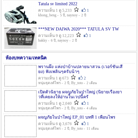
Tatula sv limited 2022
ความเห็น 1 ดู 5,233
1
khong_beng -
, naynoy -
5 ปี
2 ปี
***NEW DAIWA 2020*** TATULA SV TW
ความเห็น 9 ดู 12,223
1
hakky -
, naynoy -
6 ปี
2 ปี
ห้องบทความ/เทคนิค
พรานผึ้ง แห่งป่าบ้านปลายนาสวน (เวอร์ชั่นเสี
ยง) ฟังเพลินๆครับน้าๆ
ความเห็น 1 ดู 673
2
หนุ่มธุดงค์ไพร -
, By_toto -
2 ปี
2 เดือน
เปิดตัวนิยาย ผจญภัยในป่าใหญ่ (นิยายเรื่องยา
วที่เคยลงให้อ่านในเวปนี้ครั
ความเห็น 1 ดู 2,040
1
หนุ่มธุดงค์ไพร -
, By_toto -
2 ปี
4 เดือน
ผจญภัยในป่าใหญ่ EP_01 บทที่ 1 เพื่อนไพร
ความเห็น 6 ดู 3,676
1
หนุ่มธุดงค์ไพร -
, By_toto -
2 ปี
11 เดือน