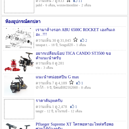
ความเห็น 7 ดู 833
11
jadel -
, worawitnonline -
6 เดือน
2 เดือน
ห้องอุปกรณ์ตกปลา
เรามาล้างรอก ABU 6500C ROCKET เองกันเถ
อะ..!!!
ความเห็น 30 ดู 31,045
2
tanapat t. -
, Seagull20 -
18 ปี
1 เดือน
อยากเปลี่ยนน็อป TICA CANDO ST3500 ขอ
คำแนะนำครับ
ความเห็น 0 ดู 281
vin -
3 เดือน
แนะนำหน่อยสปิน G max
ความเห็น 7 ดู 4,189
1
ป๋าโก้ -
, นิพนธ์082162660 -
9 ปี
8 เดือน
ราคาคันjmครับ
ความเห็น 1 ดู 2,478
1
tangtr -
, มโนรมย์ -
12 ปี
12 เดือน
Pflueger Supreme XT ใครพอหาอะไหล่หรือพอ
ซ่อมได้บ้างครับ