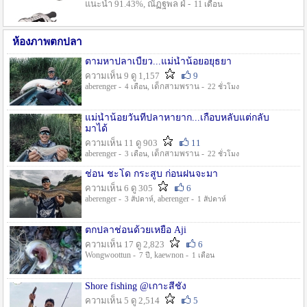
แนะนำ 91.43%, ณัฏฐพล ฝ่ -
11 เดือน
ห้องภาพตกปลา
ตามหาปลาเบี้ยว...แม่น้ำน้อยอยุธยา
ความเห็น 9 ดู 1,157
9
aberenger -
, เด็กสามพราน -
4 เดือน
22 ชั่วโมง
แม่น้ำน้อยวันที่ปลาหายาก...เกือบหลับแต่กลับ
มาได้
ความเห็น 11 ดู 903
11
aberenger -
, เด็กสามพราน -
3 เดือน
22 ชั่วโมง
ช่อน ชะโด กระสูบ ก่อนฝนจะมา
ความเห็น 6 ดู 305
6
aberenger -
, aberenger -
3 สัปดาห์
1 สัปดาห์
ตกปลาช่อนด้วยเหยื่อ Aji
ความเห็น 17 ดู 2,823
6
Wongwoottun -
, kaewnon -
7 ปี
1 เดือน
Shore fishing @เกาะสีชัง
ความเห็น 5 ดู 2,514
5