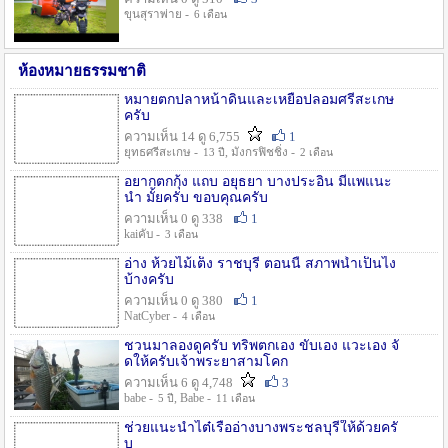
ขุนสุราพ่าย -
6 เดือน
ห้องหมายธรรมชาติ
หมายตกปลาหน้าดินและเหยื่อปลอมศรีสะเกษ
ครับ
ความเห็น 14 ดู 6,755
1
ยุทธศรีสะเกษ -
, มังกรฟิชชิ่ง -
13 ปี
2 เดือน
อยากตกกุ้ง แถบ อยุธยา บางประอิน มีแพแนะ
นำ มั้ยครับ ขอบคุณครับ
ความเห็น 0 ดู 338
1
kaiคับ -
3 เดือน
อ่าง ห้วยไม้เต็ง ราชบุรี ตอนนี้ สภาพน้ำเป็นไง
บ้างครับ
ความเห็น 0 ดู 380
1
NatCyber -
4 เดือน
ชวนมาลองดูครับ ทริพตกเอง ขับเอง แวะเอง จั
ดให้ครับเจ้าพระยาสามโคก
ความเห็น 6 ดู 4,748
3
babe -
, Babe -
5 ปี
11 เดือน
ช่วยแนะนำไต๋เรืออ่างบางพระชลบุรีให้ด้วยครั
บ