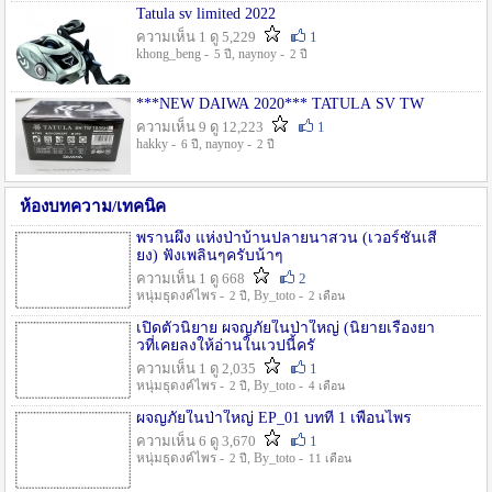
Tatula sv limited 2022
ความเห็น 1 ดู 5,229
1
khong_beng -
, naynoy -
5 ปี
2 ปี
***NEW DAIWA 2020*** TATULA SV TW
ความเห็น 9 ดู 12,223
1
hakky -
, naynoy -
6 ปี
2 ปี
ห้องบทความ/เทคนิค
พรานผึ้ง แห่งป่าบ้านปลายนาสวน (เวอร์ชั่นเสี
ยง) ฟังเพลินๆครับน้าๆ
ความเห็น 1 ดู 668
2
หนุ่มธุดงค์ไพร -
, By_toto -
2 ปี
2 เดือน
เปิดตัวนิยาย ผจญภัยในป่าใหญ่ (นิยายเรื่องยา
วที่เคยลงให้อ่านในเวปนี้ครั
ความเห็น 1 ดู 2,035
1
หนุ่มธุดงค์ไพร -
, By_toto -
2 ปี
4 เดือน
ผจญภัยในป่าใหญ่ EP_01 บทที่ 1 เพื่อนไพร
ความเห็น 6 ดู 3,670
1
หนุ่มธุดงค์ไพร -
, By_toto -
2 ปี
11 เดือน