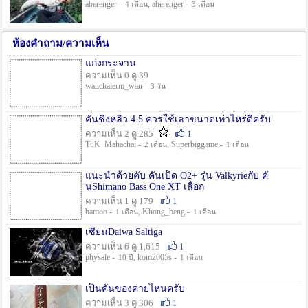
aberenger -
, aberenger -
4 เดือน
3 เดือน
ห้องคำถาม/ความเห็น
แก่งกระจาน
ความเห็น 0 ดู 39
wanchalerm_wan -
3 วัน
คันชิงหลิว 4.5 ควรใช้เลาขนาดเท่าไหร่ดีครับ
ความเห็น 2 ดู 285
1
TuK_Mahachai -
, Superbiggame -
2 เดือน
1 เดือน
แนะนำด้วยคับ คันเบ็ด O2+ รุ่น Valkyrieกับ คั
นShimano Bass One XT เลือก
ความเห็น 1 ดู 179
1
bamoo -
, Khong_beng -
1 เดือน
1 เดือน
เซียนDaiwa Saltiga
ความเห็น 6 ดู 1,615
1
physale -
, kom2005s -
10 ปี
1 เดือน
เป็นคันของค่ายไหนครับ
ความเห็น 3 ดู 306
1