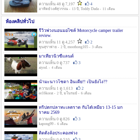
ความเห็น 48 ดู 7,197
4
อาทิตย์วงศ์สุวรรณ -
, Toddy Dada -
13 ปี
11 เดือน
ห้องคลิปทั่วไป
รีวิวพ่วงนอนมอไซค์ Motorcycle camper trailer
review.
ความเห็น 11 ดู 4,257
2
ขุนสุราพ่าย -
, moothong105 -
2 ปี
3 เดือน
มาเที่ยวนิวซีแลนด์
ความเห็น 0 ดู 737
3
aiyod. -
4 เดือน
น้ำมะนาวโซดา อินเดีย!! เป็นยังไง??
ความเห็น 1 ดู 1,613
2
ee16korat -
, มโนรมย์ -
2 ปี
6 เดือน
ทริปตกปลาทะเลตราด กับไต๋เหมี่ยว 13-15 มก
ราคม 2569
ความเห็น 0 ดู 826
3
kapong99 -
6 เดือน
ติดตั้งล้อประคองพ่วง
ความเห็น 0 ดู 510
3