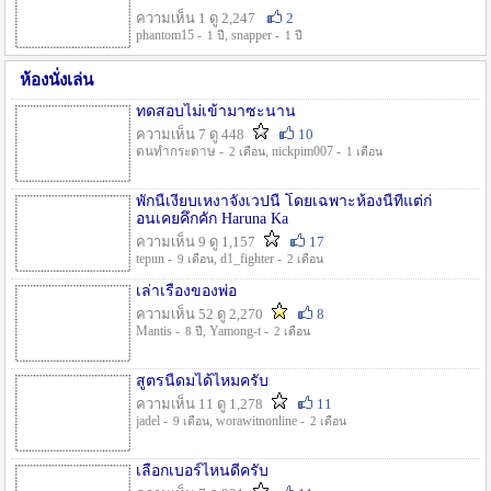
ความเห็น 1 ดู 2,247
2
phantom15 -
, snapper -
1 ปี
1 ปี
ห้องนั่งเล่น
ทดสอบไม่เข้ามาซะนาน
ความเห็น 7 ดู 448
10
ตนทำกระดาษ -
, nickpim007 -
2 เดือน
1 เดือน
พักนี้เงียบเหงาจังเวปนี้ โดยเฉพาะห้องนี้ที่แต่ก่
อนเคยคึกคัก Haruna Ka
ความเห็น 9 ดู 1,157
17
tepun -
, d1_fighter -
9 เดือน
2 เดือน
เล่าเรื่องของพ่อ
ความเห็น 52 ดู 2,270
8
Mantis -
, Yamong-t -
8 ปี
2 เดือน
สูตรนี้ดมได้ไหมครับ
ความเห็น 11 ดู 1,278
11
jadel -
, worawitnonline -
9 เดือน
2 เดือน
เลือกเบอร์ไหนดีครับ