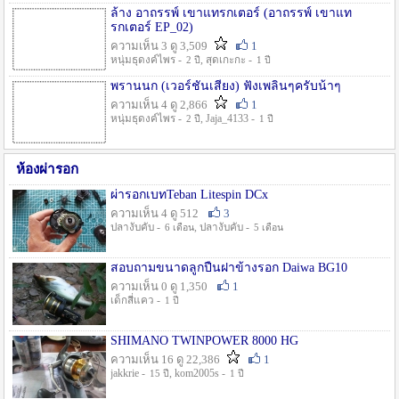
ล้าง อาถรรพ์ เขาแทรกเตอร์ (อาถรรพ์ เขาแท
รกเตอร์ EP_02)
ความเห็น 3 ดู 3,509
1
หนุ่มธุดงค์ไพร -
, สุดเกะกะ -
2 ปี
1 ปี
พรานนก (เวอร์ชั่นเสียง) ฟังเพลินๆครับน้าๆ
ความเห็น 4 ดู 2,866
1
หนุ่มธุดงค์ไพร -
, Jaja_4133 -
2 ปี
1 ปี
ห้องผ่ารอก
ผ่ารอกเบทTeban Litespin DCx
ความเห็น 4 ดู 512
3
ปลางับคับ -
, ปลางับคับ -
6 เดือน
5 เดือน
สอบถามขนาดลูกปืนฝาข้างรอก Daiwa BG10
ความเห็น 0 ดู 1,350
1
เด็กสี่แคว -
1 ปี
SHIMANO TWINPOWER 8000 HG
ความเห็น 16 ดู 22,386
1
jakkrie -
, kom2005s -
15 ปี
1 ปี