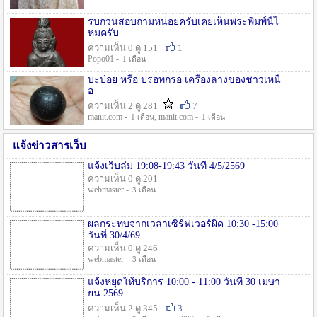
รบกวนสอบถามหน่อยครับเคยเห็นพระพิมพ์นี้ไ
หมครับ
ความเห็น 0 ดู 151
1
Popo01 -
1 เดือน
บะป่อย หรือ ปรอทกรอ เครื่องลางของชาวเหนื
อ
ความเห็น 2 ดู 281
7
manit.com -
, manit.com -
1 เดือน
1 เดือน
แจ้งข่าวสารเว็บ
แจ้งเว็บล่ม 19:08-19:43 วันที่ 4/5/2569
ความเห็น 0 ดู 201
webmaster -
3 เดือน
ผลกระทบจากเวลาเซิร์ฟเวอร์ผิด 10:30 -15:00
วันที่ 30/4/69
ความเห็น 0 ดู 246
webmaster -
3 เดือน
แจ้งหยุดให้บริการ 10:00 - 11:00 วันที่ 30 เมษา
ยน 2569
ความเห็น 2 ดู 345
3