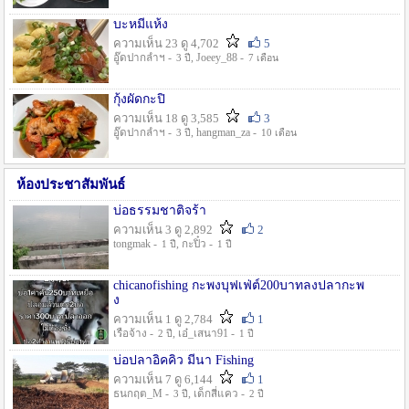
บะหมี่แห้ง
ความเห็น 23 ดู 4,702
5
อู๊ดปากลำฯ -
, Joeey_88 -
3 ปี
7 เดือน
กุ้งผัดกะปิ
ความเห็น 18 ดู 3,585
3
อู๊ดปากลำฯ -
, hangman_za -
3 ปี
10 เดือน
ห้องประชาสัมพันธ์
บ่อธรรมชาติจร้า
ความเห็น 3 ดู 2,892
2
tongmak -
, กะปิ๋ว -
1 ปี
1 ปี
chicanofishing กะพงบุฟเฟ่ต์200บาทลงปลากะพ
ง
ความเห็น 1 ดู 2,784
1
เรือจ้าง -
, เอ๋_เสนา91 -
2 ปี
1 ปี
บ่อปลาอิคคิว มีนา Fishing
ความเห็น 7 ดู 6,144
1
ธนกฤต_M -
, เด็กสี่แคว -
3 ปี
2 ปี