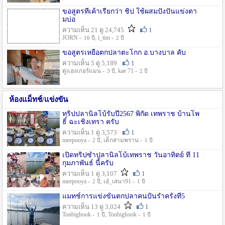
ขอสูตรที่เค้าเรียกว่า ชิป ใช้ผสมปังปั่นแข่งตา
มบ่อ
ความเห็น 21 ดู 24,745
1
JORN -
, i_tim -
16 ปี
2 ปี
ขอสูตรเหยื่อตกปลาตะโกก อ.บางบาล คับ
ความเห็น 5 ดู 5,189
1
ตู่แฮงเกอร์แมน -
, kae 71 -
3 ปี
2 ปี
ห้องแม็ทช์/แข่งขัน
ทริปปลานิลโบ้รับปี2567 พิกัด เทพราช บ้านโพ
ธิ์ ฉะเชิงเทรา ครับ
ความเห็น 1 ดู 3,573
1
meepooya -
, เด็กสามพราน -
2 ปี
1 ปี
เปิดทริปซ้ำปลานิลโบ้เทพราช วันอาทิตย์ ที่ 11
กุมภาพันธ์ นี้ครับ
ความเห็น 1 ดู 3,107
1
meepooya -
, เอ๋_เสนา91 -
2 ปี
1 ปี
แมทช์การแข่งขั้นตกปลาคนปั้นรำครั้งที่5
ความเห็น 13 ดู 3,024
1
Tonbighook -
, Tonbighook -
1 ปี
1 ปี