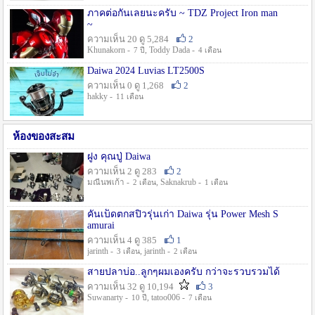
ภาคต่อกันเลยนะครับ ~ TDZ Project Iron man
~
ความเห็น 20 ดู 5,284
2
Khunakorn -
, Toddy Dada -
7 ปี
4 เดือน
Daiwa 2024 Luvias LT2500S
ความเห็น 0 ดู 1,268
2
hakky -
11 เดือน
ห้องของสะสม
ฝูง คุณปู่ Daiwa
ความเห็น 2 ดู 283
2
มณีนพเก้า -
, Saknakrub -
2 เดือน
1 เดือน
คันเบ็ดตกสปิ๋วรุ่นเก่า Daiwa รุ่น Power Mesh S
amurai
ความเห็น 4 ดู 385
1
jarinth -
, jarinth -
3 เดือน
2 เดือน
สายปลาบ่อ..ลูกๆผมเองครับ กว่าจะรวบรวมได้
ความเห็น 32 ดู 10,194
3
Suwanarty -
, tatoo006 -
10 ปี
7 เดือน