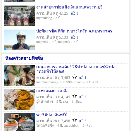
งานล่าปลาช่อนชิงเงินแสนสุพรรณบุรี
ความเห็น 0 ดู 4,125
1
myminidog -
3 ปี
บ่อพี่ครรชิต พิกัด ต.บางโทรัด จ.สมุทรสาคร
ความเห็น 0 ดู 5,133
1
tongmak -
, tongmak -
3 ปี
3 ปี
ห้องครัวสยามฟิชชิ่ง
เมนูอาหารจานเด็ด! วิธีทำปลาสวายแช่น้ำปล
าทอดท้าให้ลอง!
ความเห็น 10 ดู 3,483
1
mumkonmong -
, 9999RoseS -
5 ปี
3 สัปดาห์
กะพงแดงย่างเกลือ
ความเห็น 13 ดู 4,145
5
อู๊ดปากลำฯ -
, eKs -
3 ปี
1 เดือน
ซาซิมิปลาอินทรีย์
ความเห็น 28 ดู 7,458
5
ไต๋นิตฟิชชิ่ง -
, teardohboh -
4 ปี
6 เดือน