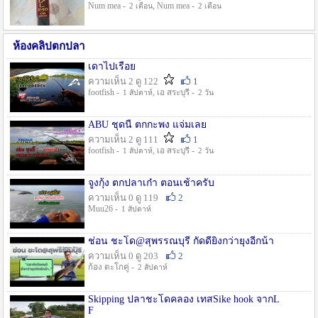
Num mea -
, Num mea -
2 เดือน
2 เดือน
ห้องคลิปตกปลา
เดาไปเรื่อย
ความเห็น 2 ดู 122
1
footfish -
, เอ สระบุรี -
1 สัปดาห์
2 วัน
ABU ชุดนี้ ตกกะพง แจ่มเลย
ความเห็น 2 ดู 111
1
footfish -
, เอ สระบุรี -
1 สัปดาห์
2 วัน
จูงกุ้ง ตกปลาเก๋า ตอนเช้าครับ
ความเห็น 0 ดู 119
2
Muu26 -
1 สัปดาห์
ช่อน ชะโด@สุพรรณบุรี กัดดียิ่งกว่ายุงอีกน้า
ความเห็น 0 ดู 203
2
ก้อง ตะโกคู่ -
2 สัปดาห์
Skipping ปลาชะโดคลอง เทสSike hook จากL
F