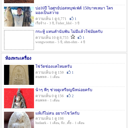
บ่อ16ปี ไอศูรย์บ่อสหบุฟเฟ่ต์ 150บาทเหมา ใคร
มองเป็นสวาย
ความเห็น 1 ดู 6,771
1
เรือจ้าง -
, Fisher_Idol -
3 ปี
3 ปี
กระทู้ แทนคำนับพัน ไม่มีแล้วใช่มั๊ยครับ
ความเห็น 10 ดู 8,755
1
wongwoottun -
, ohm-ohm -
5 ปี
4 ปี
ห้องพระเครื่อง
ใช่วัดช่องแคไหมครับ
ความเห็น 0 ดู 159
1
คนพหล -
1 เดือน
น้าๆ พี่ๆ ช่วยดูเหรียญนี้หน่อยครับ
ความเห็น 0 ดู 156
2
คนพหล -
1 เดือน
แท้เก๊ไม่สน อยากโชว์ครับ
ความเห็น 1 ดู 198
hudaark -
, จัง...ดั๊ย -
1 เดือน
1 เดือน