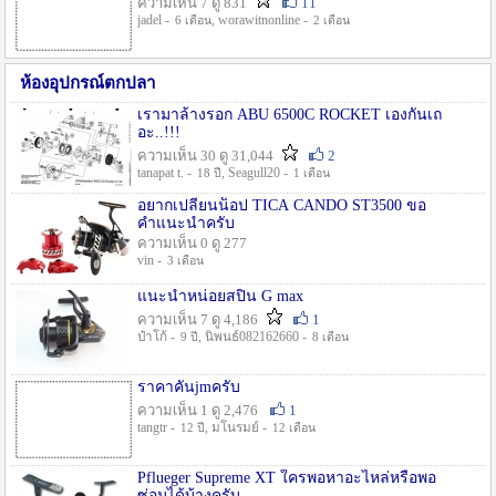
ความเห็น 7 ดู 831
11
jadel -
, worawitnonline -
6 เดือน
2 เดือน
ห้องอุปกรณ์ตกปลา
เรามาล้างรอก ABU 6500C ROCKET เองกันเถ
อะ..!!!
ความเห็น 30 ดู 31,044
2
tanapat t. -
, Seagull20 -
18 ปี
1 เดือน
อยากเปลี่ยนน็อป TICA CANDO ST3500 ขอ
คำแนะนำครับ
ความเห็น 0 ดู 277
vin -
3 เดือน
แนะนำหน่อยสปิน G max
ความเห็น 7 ดู 4,186
1
ป๋าโก้ -
, นิพนธ์082162660 -
9 ปี
8 เดือน
ราคาคันjmครับ
ความเห็น 1 ดู 2,476
1
tangtr -
, มโนรมย์ -
12 ปี
12 เดือน
Pflueger Supreme XT ใครพอหาอะไหล่หรือพอ
ซ่อมได้บ้างครับ