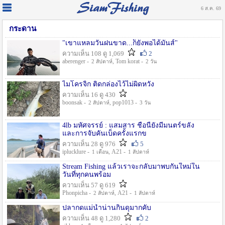
6 ส.ค. 69
กระดาน
"เขาแหลมวันฝนขาด...ก็ยังพอได้มันส์"
ความเห็น 108 ดู 1,069
2
aberenger -
, Tom korat -
2 สัปดาห์
2 วัน
ไมโครจิ้ก ติดกล่องไว้ไม่ผิดหวัง
ความเห็น 16 ดู 430
boonsak -
, pop1013 -
2 สัปดาห์
3 วัน
4lb มหัศจรรย์ : แสมสาร ชื่อนี้ยังมีมนตร์ขลัง
และการจับคันเบ็ดครั้งแรกข
ความเห็น 28 ดู 976
5
iplucklure -
, A21 -
1 เดือน
1 สัปดาห์
Stream Fishing แล้วเราจะกลับมาพบกันใหม่ใน
วันที่ทุกคนพร้อม
ความเห็น 57 ดู 619
Phonpicha -
, A21 -
2 สัปดาห์
1 สัปดาห์
ปลากดแม่น้ำน่านกินดุมากคับ
ความเห็น 48 ดู 1,280
2