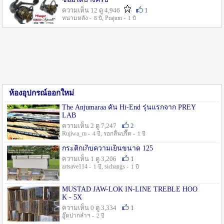
ความเห็น 12 ดู 4,946
1
หนามหลัง -
, Prajum -
8 ปี
1 ปี
ห้องอุปกรณ์ออกใหม่
The Anjumaraa คัน Hi-End รุ่นแรกจาก PREY
LAB
ความเห็น 2 ดู 7,247
2
Rujiwa_m -
, รอกลื่นปรื๊ด -
4 ปี
1 ปี
กระติกเก็บความเย็นขนาด 125
ความเห็น 1 ดู 3,206
1
artsave114 -
, sichangs -
1 ปี
1 ปี
MUSTAD JAW-LOK IN-LINE TREBLE HOO
K - 5X
ความเห็น 0 ดู 3,334
1
อู๊ดปากลำฯ -
2 ปี