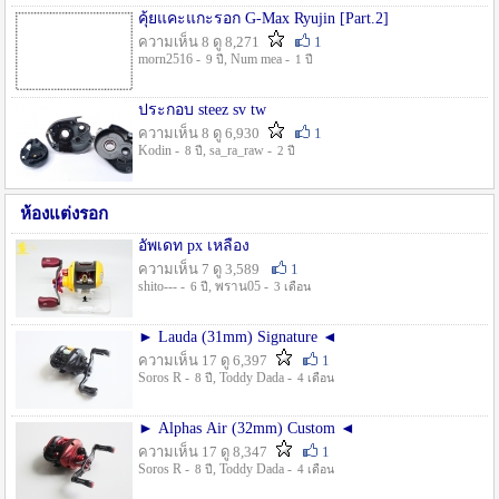
คุ้ยแคะแกะรอก G-Max Ryujin [Part.2]
ความเห็น 8 ดู 8,271
1
morn2516 -
, Num mea -
9 ปี
1 ปี
ประกอบ steez sv tw
ความเห็น 8 ดู 6,930
1
Kodin -
, sa_ra_raw -
8 ปี
2 ปี
ห้องแต่งรอก
อัพเดท px เหลือง
ความเห็น 7 ดู 3,589
1
shito--- -
, พราน05 -
6 ปี
3 เดือน
► Lauda (31mm) Signature ◄
ความเห็น 17 ดู 6,397
1
Soros R -
, Toddy Dada -
8 ปี
4 เดือน
► Alphas Air (32mm) Custom ◄
ความเห็น 17 ดู 8,347
1
Soros R -
, Toddy Dada -
8 ปี
4 เดือน