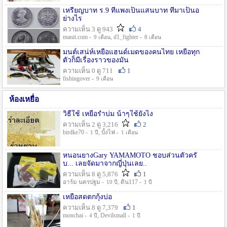
เหรียญบาท ร.9 ที่แพงเป็นแสนบาท ที่มาเป็นอ
ย่างไร
ความเห็น 3 ดู 943
4
manit.com -
, d1_fighter -
9 เดือน
8 เดือน
มนต์เสน่ห์เหยื่อแฮนด์เมดของคนไทย เหยื่อทุก
ตัวก็มีเรื่องราวของมัน
ความเห็น 0 ดู 711
1
fishingover -
9 เดือน
ห้องเหยื่อ
วิธืใช้ เหยื่อรำบ่ม น้าๆใช้ยังไง
ความเห็น 2 ดู 3,216
2
birdke70 -
, บั้งไฟ -
1 ปี
1 เดือน
หนอนยางGary YAMAMOTO ชอบส่วนตัวครั
บ... เลยจัดมาจากญี่ปุ่นเลย..
ความเห็น 8 ดู 5,876
1
อาร์ม นครปฐม -
, ดิน117 -
10 ปี
1 ปี
เหยื่อสดตกกุ้งบ่อ
ความเห็น 8 ดู 7,379
1
monchai -
, Devilsmall -
4 ปี
1 ปี