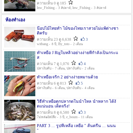
ความเห็น 0 ดู 185
lnw_Fishing -
, lnw_Fishing -
3 สัปดาห์
3 สัปดาห์
ห้องทำเอง
น๊อปไม้ไทยทำ ไม้ของไทยเราสวยไม่แพ้ต่างชา
ติครับ
ความเห็น 23 ดู 6,638
3
witbang -
, By_toto -
8 ปี
2 เดือน
ทำเหยื่อ J Rigใบหลิวอย่างง่ายที่กำลังเป็นกระแ
ส
ความเห็น 7 ดู 1,076
4
ปลางับคับ -
, ปลางับคับ -
7 เดือน
2 เดือน
ทำเหยื่อเจริก 2 อย่างง่ายหมานด้วย
ความเห็น 6 ดู 813
5
ปลางับคับ -
, ปลางับคับ -
6 เดือน
4 เดือน
วิธีทำเหยื่อตกปลากดในน้ำใหล น้ำหลาก ได้งั
ดแน่นอน เด็ดจริง!
ความเห็น 8 ดู 6,580
3
7ม่หล่๑llต่lลีe -
, e_boum -
3 ปี
11 เดือน
PART 3 ... รูปที่เหลือ เหยื่อ " ส้นตรีน ... นนน
"