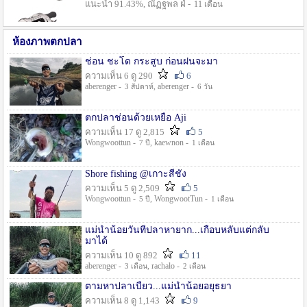
แนะนำ 91.43%, ณัฏฐพล ฝ่ -
11 เดือน
ห้องภาพตกปลา
ช่อน ชะโด กระสูบ ก่อนฝนจะมา
ความเห็น 6 ดู 290
6
aberenger -
, aberenger -
3 สัปดาห์
6 วัน
ตกปลาช่อนด้วยเหยื่อ Aji
ความเห็น 17 ดู 2,815
5
Wongwoottun -
, kaewnon -
7 ปี
1 เดือน
Shore fishing @เกาะสีชัง
ความเห็น 5 ดู 2,509
5
Wongwoottun -
, WongwootTun -
5 ปี
1 เดือน
แม่น้ำน้อยวันที่ปลาหายาก...เกือบหลับแต่กลับ
มาได้
ความเห็น 10 ดู 892
11
aberenger -
, rachalo -
3 เดือน
2 เดือน
ตามหาปลาเบี้ยว...แม่น้ำน้อยอยุธยา
ความเห็น 8 ดู 1,143
9