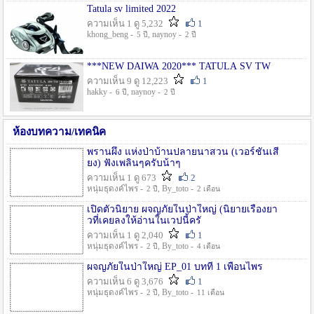
Tatula sv limited 2022
ความเห็น 1 ดู 5,232
1
khong_beng -
, naynoy -
5 ปี
2 ปี
***NEW DAIWA 2020*** TATULA SV TW
ความเห็น 9 ดู 12,223
1
hakky -
, naynoy -
6 ปี
2 ปี
ห้องบทความ/เทคนิค
พรานผึ้ง แห่งป่าบ้านปลายนาสวน (เวอร์ชั่นเสี
ยง) ฟังเพลินๆครับน้าๆ
ความเห็น 1 ดู 673
2
หนุ่มธุดงค์ไพร -
, By_toto -
2 ปี
2 เดือน
เปิดตัวนิยาย ผจญภัยในป่าใหญ่ (นิยายเรื่องยา
วที่เคยลงให้อ่านในเวปนี้ครั
ความเห็น 1 ดู 2,040
1
หนุ่มธุดงค์ไพร -
, By_toto -
2 ปี
4 เดือน
ผจญภัยในป่าใหญ่ EP_01 บทที่ 1 เพื่อนไพร
ความเห็น 6 ดู 3,676
1
หนุ่มธุดงค์ไพร -
, By_toto -
2 ปี
11 เดือน