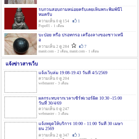
รบกวนสอบถามหน่อยครับเคยเห็นพระพิมพ์นี้ไ
หมครับ
ความเห็น 0 ดู 154
1
Popo01 -
1 เดือน
บะป่อย หรือ ปรอทกรอ เครื่องลางของชาวเหนื
อ
ความเห็น 2 ดู 284
7
manit.com -
, manit.com -
2 เดือน
1 เดือน
แจ้งข่าวสารเว็บ
แจ้งเว็บล่ม 19:08-19:43 วันที่ 4/5/2569
ความเห็น 0 ดู 204
webmaster -
3 เดือน
ผลกระทบจากเวลาเซิร์ฟเวอร์ผิด 10:30 -15:00
วันที่ 30/4/69
ความเห็น 0 ดู 247
webmaster -
3 เดือน
แจ้งหยุดให้บริการ 10:00 - 11:00 วันที่ 30 เมษา
ยน 2569
ความเห็น 2 ดู 347
3