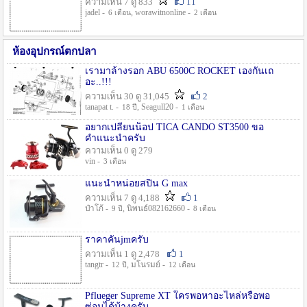
ความเห็น 7 ดู 833
11
jadel -
, worawitnonline -
6 เดือน
2 เดือน
ห้องอุปกรณ์ตกปลา
เรามาล้างรอก ABU 6500C ROCKET เองกันเถ
อะ..!!!
ความเห็น 30 ดู 31,045
2
tanapat t. -
, Seagull20 -
18 ปี
1 เดือน
อยากเปลี่ยนน็อป TICA CANDO ST3500 ขอ
คำแนะนำครับ
ความเห็น 0 ดู 279
vin -
3 เดือน
แนะนำหน่อยสปิน G max
ความเห็น 7 ดู 4,188
1
ป๋าโก้ -
, นิพนธ์082162660 -
9 ปี
8 เดือน
ราคาคันjmครับ
ความเห็น 1 ดู 2,478
1
tangtr -
, มโนรมย์ -
12 ปี
12 เดือน
Pflueger Supreme XT ใครพอหาอะไหล่หรือพอ
ซ่อมได้บ้างครับ