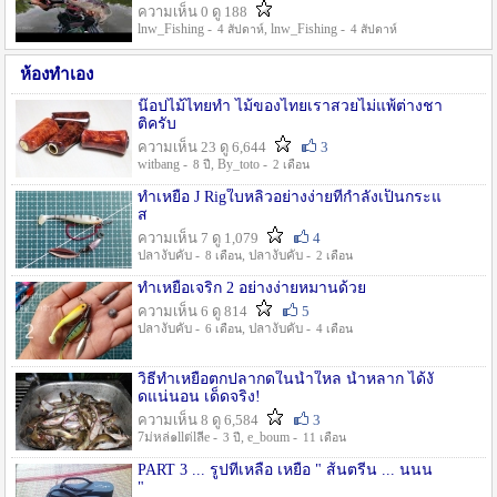
ความเห็น 0 ดู 188
lnw_Fishing -
, lnw_Fishing -
4 สัปดาห์
4 สัปดาห์
ห้องทำเอง
น๊อปไม้ไทยทำ ไม้ของไทยเราสวยไม่แพ้ต่างชา
ติครับ
ความเห็น 23 ดู 6,644
3
witbang -
, By_toto -
8 ปี
2 เดือน
ทำเหยื่อ J Rigใบหลิวอย่างง่ายที่กำลังเป็นกระแ
ส
ความเห็น 7 ดู 1,079
4
ปลางับคับ -
, ปลางับคับ -
8 เดือน
2 เดือน
ทำเหยื่อเจริก 2 อย่างง่ายหมานด้วย
ความเห็น 6 ดู 814
5
ปลางับคับ -
, ปลางับคับ -
6 เดือน
4 เดือน
วิธีทำเหยื่อตกปลากดในน้ำใหล น้ำหลาก ได้งั
ดแน่นอน เด็ดจริง!
ความเห็น 8 ดู 6,584
3
7ม่หล่๑llต่lลีe -
, e_boum -
3 ปี
11 เดือน
PART 3 ... รูปที่เหลือ เหยื่อ " ส้นตรีน ... นนน
"