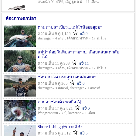
แนะนำ 91.43%, ณัฏฐพล ฝ่ -
11 เดือน
ห้องภาพตกปลา
ตามหาปลาเบี้ยว...แม่น้ำน้อยอยุธยา
ความเห็น 9 ดู 1,155
9
aberenger -
, เด็กสามพราน -
4 เดือน
17 ชั่วโมง
แม่น้ำน้อยวันที่ปลาหายาก...เกือบหลับแต่กลับ
มาได้
ความเห็น 11 ดู 903
11
aberenger -
, เด็กสามพราน -
3 เดือน
17 ชั่วโมง
ช่อน ชะโด กระสูบ ก่อนฝนจะมา
ความเห็น 6 ดู 305
6
aberenger -
, aberenger -
3 สัปดาห์
1 สัปดาห์
ตกปลาช่อนด้วยเหยื่อ Aji
ความเห็น 17 ดู 2,821
6
Wongwoottun -
, kaewnon -
7 ปี
1 เดือน
Shore fishing @เกาะสีชัง
ความเห็น 5 ดู 2,512
5