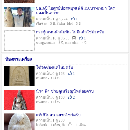
บ่อ16ปี ไอศูรย์บ่อสหบุฟเฟ่ต์ 150บาทเหมา ใคร
มองเป็นสวาย
ความเห็น 1 ดู 6,774
1
เรือจ้าง -
, Fisher_Idol -
3 ปี
3 ปี
กระทู้ แทนคำนับพัน ไม่มีแล้วใช่มั๊ยครับ
ความเห็น 10 ดู 8,755
1
wongwoottun -
, ohm-ohm -
5 ปี
4 ปี
ห้องพระเครื่อง
ใช่วัดช่องแคไหมครับ
ความเห็น 0 ดู 163
1
คนพหล -
1 เดือน
น้าๆ พี่ๆ ช่วยดูเหรียญนี้หน่อยครับ
ความเห็น 0 ดู 160
2
คนพหล -
1 เดือน
แท้เก๊ไม่สน อยากโชว์ครับ
ความเห็น 1 ดู 200
hudaark -
, จัง...ดั๊ย -
1 เดือน
1 เดือน