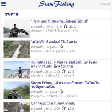
8 ส.ค. 69
กระดาน
"เขาแหลมวันฝนขาด...ก็ยังพอได้มันส์"
ความเห็น 108 ดู 1,116
2
aberenger -
, Tom korat -
2 สัปดาห์
4 วัน
ไมโครจิ้ก ติดกล่องไว้ไม่ผิดหวัง
ความเห็น 16 ดู 452
boonsak -
, pop1013 -
2 สัปดาห์
4 วัน
4lb มหัศจรรย์ : แสมสาร ชื่อนี้ยังมีมนตร์ขลัง
และการจับคันเบ็ดครั้งแรกข
ความเห็น 28 ดู 1,002
5
iplucklure -
, A21 -
1 เดือน
1 สัปดาห์
Stream Fishing แล้วเราจะกลับมาพบกันใหม่ใน
วันที่ทุกคนพร้อม
ความเห็น 57 ดู 641
Phonpicha -
, A21 -
2 สัปดาห์
1 สัปดาห์
ปลากดแม่น้ำน่านกินดุมากคับ
ความเห็น 48 ดู 1,290
2