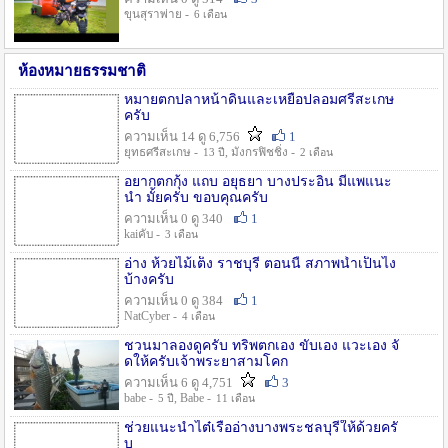
ขุนสุราพ่าย -
6 เดือน
ห้องหมายธรรมชาติ
หมายตกปลาหน้าดินและเหยื่อปลอมศรีสะเกษ
ครับ
ความเห็น 14 ดู 6,756
1
ยุทธศรีสะเกษ -
, มังกรฟิชชิ่ง -
13 ปี
2 เดือน
อยากตกกุ้ง แถบ อยุธยา บางประอิน มีแพแนะ
นำ มั้ยครับ ขอบคุณครับ
ความเห็น 0 ดู 340
1
kaiคับ -
3 เดือน
อ่าง ห้วยไม้เต็ง ราชบุรี ตอนนี้ สภาพน้ำเป็นไง
บ้างครับ
ความเห็น 0 ดู 384
1
NatCyber -
4 เดือน
ชวนมาลองดูครับ ทริพตกเอง ขับเอง แวะเอง จั
ดให้ครับเจ้าพระยาสามโคก
ความเห็น 6 ดู 4,751
3
babe -
, Babe -
5 ปี
11 เดือน
ช่วยแนะนำไต๋เรืออ่างบางพระชลบุรีให้ด้วยครั
บ