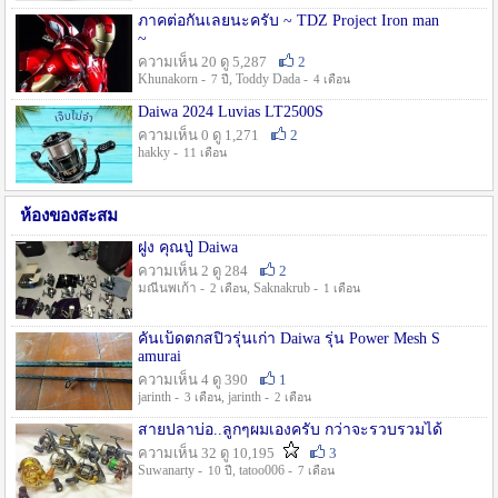
ภาคต่อกันเลยนะครับ ~ TDZ Project Iron man
~
ความเห็น 20 ดู 5,287
2
Khunakorn -
, Toddy Dada -
7 ปี
4 เดือน
Daiwa 2024 Luvias LT2500S
ความเห็น 0 ดู 1,271
2
hakky -
11 เดือน
ห้องของสะสม
ฝูง คุณปู่ Daiwa
ความเห็น 2 ดู 284
2
มณีนพเก้า -
, Saknakrub -
2 เดือน
1 เดือน
คันเบ็ดตกสปิ๋วรุ่นเก่า Daiwa รุ่น Power Mesh S
amurai
ความเห็น 4 ดู 390
1
jarinth -
, jarinth -
3 เดือน
2 เดือน
สายปลาบ่อ..ลูกๆผมเองครับ กว่าจะรวบรวมได้
ความเห็น 32 ดู 10,195
3
Suwanarty -
, tatoo006 -
10 ปี
7 เดือน