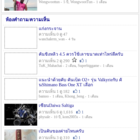
Wongwoottun -
, WongwootTun -
5 ปี
1 เดือน
ห้องคำถาม/ความเห็น
แก่งกระจาน
ความเห็น 0 ดู 47
wanchalerm_wan -
4 วัน
คันชิงหลิว 4.5 ควรใช้เลาขนาดเท่าไหร่ดีครับ
ความเห็น 2 ดู 290
1
TuK_Mahachai -
, Superbiggame -
2 เดือน
1 เดือน
แนะนำด้วยคับ คันเบ็ด O2+ รุ่น Valkyrieกับ คั
นShimano Bass One XT เลือก
ความเห็น 1 ดู 182
1
bamoo -
, Khong_beng -
1 เดือน
1 เดือน
เซียนDaiwa Saltiga
ความเห็น 6 ดู 1,616
1
physale -
, kom2005s -
10 ปี
1 เดือน
เป็นคันของค่ายไหนครับ
ความเห็น 3 ดู 310
1