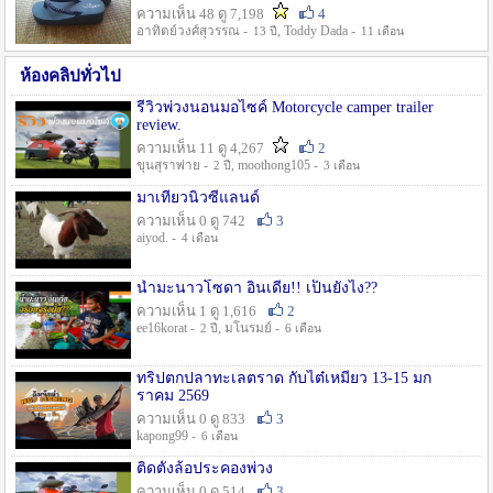
ความเห็น 48 ดู 7,198
4
อาทิตย์วงศ์สุวรรณ -
, Toddy Dada -
13 ปี
11 เดือน
ห้องคลิปทั่วไป
รีวิวพ่วงนอนมอไซค์ Motorcycle camper trailer
review.
ความเห็น 11 ดู 4,267
2
ขุนสุราพ่าย -
, moothong105 -
2 ปี
3 เดือน
มาเที่ยวนิวซีแลนด์
ความเห็น 0 ดู 742
3
aiyod. -
4 เดือน
น้ำมะนาวโซดา อินเดีย!! เป็นยังไง??
ความเห็น 1 ดู 1,616
2
ee16korat -
, มโนรมย์ -
2 ปี
6 เดือน
ทริปตกปลาทะเลตราด กับไต๋เหมี่ยว 13-15 มก
ราคม 2569
ความเห็น 0 ดู 833
3
kapong99 -
6 เดือน
ติดตั้งล้อประคองพ่วง
ความเห็น 0 ดู 514
3