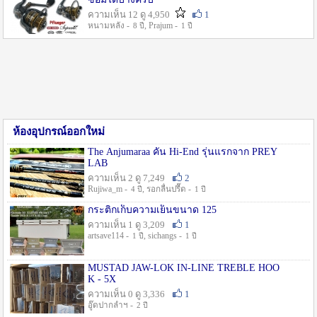
ความเห็น 12 ดู 4,950
1
หนามหลัง -
, Prajum -
8 ปี
1 ปี
ห้องอุปกรณ์ออกใหม่
The Anjumaraa คัน Hi-End รุ่นแรกจาก PREY
LAB
ความเห็น 2 ดู 7,249
2
Rujiwa_m -
, รอกลื่นปรื๊ด -
4 ปี
1 ปี
กระติกเก็บความเย็นขนาด 125
ความเห็น 1 ดู 3,209
1
artsave114 -
, sichangs -
1 ปี
1 ปี
MUSTAD JAW-LOK IN-LINE TREBLE HOO
K - 5X
ความเห็น 0 ดู 3,336
1
อู๊ดปากลำฯ -
2 ปี