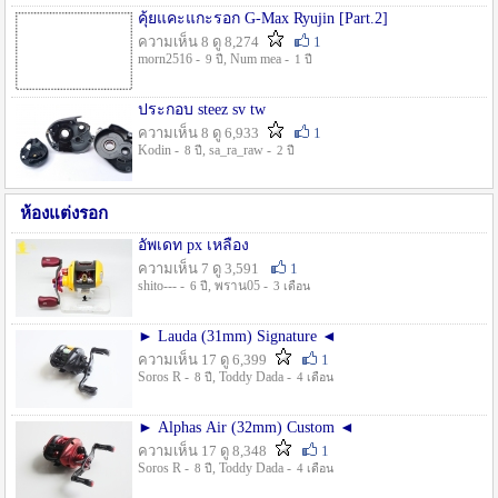
คุ้ยแคะแกะรอก G-Max Ryujin [Part.2]
ความเห็น 8 ดู 8,274
1
morn2516 -
, Num mea -
9 ปี
1 ปี
ประกอบ steez sv tw
ความเห็น 8 ดู 6,933
1
Kodin -
, sa_ra_raw -
8 ปี
2 ปี
ห้องแต่งรอก
อัพเดท px เหลือง
ความเห็น 7 ดู 3,591
1
shito--- -
, พราน05 -
6 ปี
3 เดือน
► Lauda (31mm) Signature ◄
ความเห็น 17 ดู 6,399
1
Soros R -
, Toddy Dada -
8 ปี
4 เดือน
► Alphas Air (32mm) Custom ◄
ความเห็น 17 ดู 8,348
1
Soros R -
, Toddy Dada -
8 ปี
4 เดือน