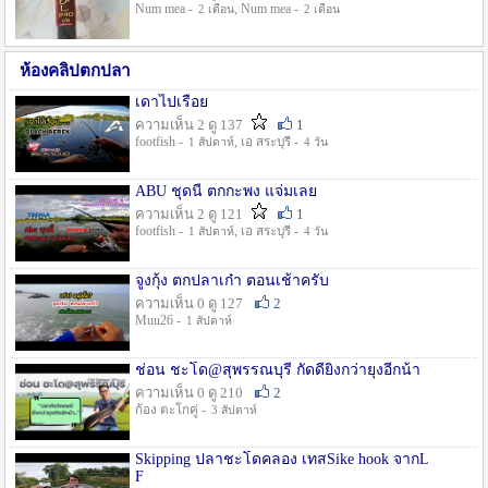
Num mea -
, Num mea -
2 เดือน
2 เดือน
ห้องคลิปตกปลา
เดาไปเรื่อย
ความเห็น 2 ดู 137
1
footfish -
, เอ สระบุรี -
1 สัปดาห์
4 วัน
ABU ชุดนี้ ตกกะพง แจ่มเลย
ความเห็น 2 ดู 121
1
footfish -
, เอ สระบุรี -
1 สัปดาห์
4 วัน
จูงกุ้ง ตกปลาเก๋า ตอนเช้าครับ
ความเห็น 0 ดู 127
2
Muu26 -
1 สัปดาห์
ช่อน ชะโด@สุพรรณบุรี กัดดียิ่งกว่ายุงอีกน้า
ความเห็น 0 ดู 210
2
ก้อง ตะโกคู่ -
3 สัปดาห์
Skipping ปลาชะโดคลอง เทสSike hook จากL
F