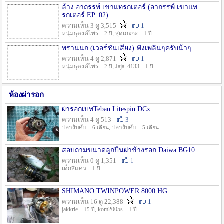
ล้าง อาถรรพ์ เขาแทรกเตอร์ (อาถรรพ์ เขาแท
รกเตอร์ EP_02)
ความเห็น 3 ดู 3,515
1
หนุ่มธุดงค์ไพร -
, สุดเกะกะ -
2 ปี
1 ปี
พรานนก (เวอร์ชั่นเสียง) ฟังเพลินๆครับน้าๆ
ความเห็น 4 ดู 2,871
1
หนุ่มธุดงค์ไพร -
, Jaja_4133 -
2 ปี
1 ปี
ห้องผ่ารอก
ผ่ารอกเบทTeban Litespin DCx
ความเห็น 4 ดู 513
3
ปลางับคับ -
, ปลางับคับ -
6 เดือน
5 เดือน
สอบถามขนาดลูกปืนฝาข้างรอก Daiwa BG10
ความเห็น 0 ดู 1,351
1
เด็กสี่แคว -
1 ปี
SHIMANO TWINPOWER 8000 HG
ความเห็น 16 ดู 22,388
1
jakkrie -
, kom2005s -
15 ปี
1 ปี