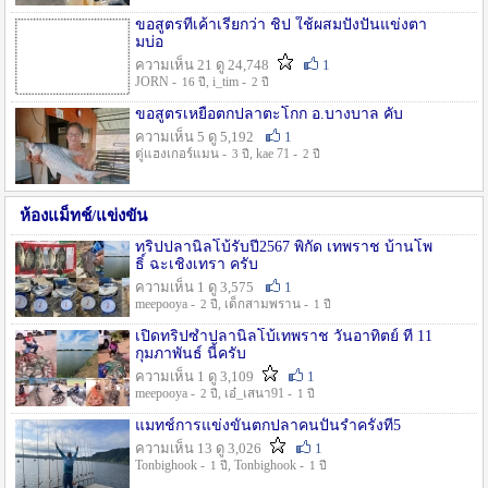
ขอสูตรที่เค้าเรียกว่า ชิป ใช้ผสมปังปั่นแข่งตา
มบ่อ
ความเห็น 21 ดู 24,748
1
JORN -
, i_tim -
16 ปี
2 ปี
ขอสูตรเหยื่อตกปลาตะโกก อ.บางบาล คับ
ความเห็น 5 ดู 5,192
1
ตู่แฮงเกอร์แมน -
, kae 71 -
3 ปี
2 ปี
ห้องแม็ทช์/แข่งขัน
ทริปปลานิลโบ้รับปี2567 พิกัด เทพราช บ้านโพ
ธิ์ ฉะเชิงเทรา ครับ
ความเห็น 1 ดู 3,575
1
meepooya -
, เด็กสามพราน -
2 ปี
1 ปี
เปิดทริปซ้ำปลานิลโบ้เทพราช วันอาทิตย์ ที่ 11
กุมภาพันธ์ นี้ครับ
ความเห็น 1 ดู 3,109
1
meepooya -
, เอ๋_เสนา91 -
2 ปี
1 ปี
แมทช์การแข่งขั้นตกปลาคนปั้นรำครั้งที่5
ความเห็น 13 ดู 3,026
1
Tonbighook -
, Tonbighook -
1 ปี
1 ปี