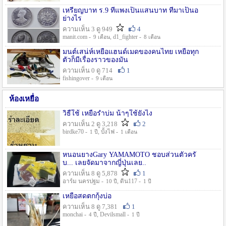
เหรียญบาท ร.9 ที่แพงเป็นแสนบาท ที่มาเป็นอ
ย่างไร
ความเห็น 3 ดู 949
4
manit.com -
, d1_fighter -
9 เดือน
8 เดือน
มนต์เสน่ห์เหยื่อแฮนด์เมดของคนไทย เหยื่อทุก
ตัวก็มีเรื่องราวของมัน
ความเห็น 0 ดู 714
1
fishingover -
9 เดือน
ห้องเหยื่อ
วิธืใช้ เหยื่อรำบ่ม น้าๆใช้ยังไง
ความเห็น 2 ดู 3,218
2
birdke70 -
, บั้งไฟ -
1 ปี
1 เดือน
หนอนยางGary YAMAMOTO ชอบส่วนตัวครั
บ... เลยจัดมาจากญี่ปุ่นเลย..
ความเห็น 8 ดู 5,878
1
อาร์ม นครปฐม -
, ดิน117 -
10 ปี
1 ปี
เหยื่อสดตกกุ้งบ่อ
ความเห็น 8 ดู 7,381
1
monchai -
, Devilsmall -
4 ปี
1 ปี