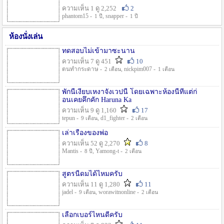
ความเห็น 1 ดู 2,252
2
phantom15 -
, snapper -
1 ปี
1 ปี
ห้องนั่งเล่น
ทดสอบไม่เข้ามาซะนาน
ความเห็น 7 ดู 451
10
ตนทำกระดาษ -
, nickpim007 -
2 เดือน
1 เดือน
พักนี้เงียบเหงาจังเวปนี้ โดยเฉพาะห้องนี้ที่แต่ก่
อนเคยคึกคัก Haruna Ka
ความเห็น 9 ดู 1,160
17
tepun -
, d1_fighter -
9 เดือน
2 เดือน
เล่าเรื่องของพ่อ
ความเห็น 52 ดู 2,270
8
Mantis -
, Yamong-t -
8 ปี
2 เดือน
สูตรนี้ดมได้ไหมครับ
ความเห็น 11 ดู 1,280
11
jadel -
, worawitnonline -
9 เดือน
2 เดือน
เลือกเบอร์ไหนดีครับ