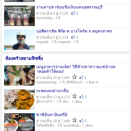
งานล่าปลาช่อนชิงเงินแสนสุพรรณบุรี
ความเห็น 0 ดู 4,128
1
myminidog -
3 ปี
บ่อพี่ครรชิต พิกัด ต.บางโทรัด จ.สมุทรสาคร
ความเห็น 0 ดู 5,134
1
tongmak -
, tongmak -
3 ปี
3 ปี
ห้องครัวสยามฟิชชิ่ง
เมนูอาหารจานเด็ด! วิธีทำปลาสวายแช่น้ำปล
าทอดท้าให้ลอง!
ความเห็น 10 ดู 3,491
1
mumkonmong -
, 9999RoseS -
5 ปี
3 สัปดาห์
กะพงแดงย่างเกลือ
ความเห็น 13 ดู 4,151
5
อู๊ดปากลำฯ -
, eKs -
3 ปี
1 เดือน
ซาซิมิปลาอินทรีย์
ความเห็น 28 ดู 7,460
5
ไต๋นิตฟิชชิ่ง -
, teardohboh -
4 ปี
7 เดือน