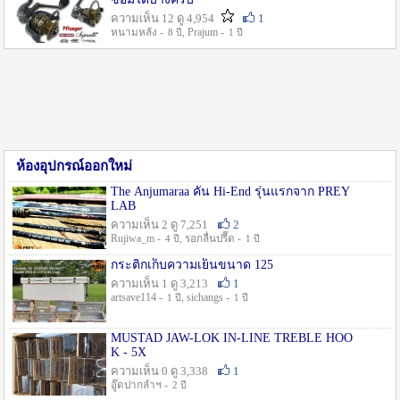
ความเห็น 12 ดู 4,954
1
หนามหลัง -
, Prajum -
8 ปี
1 ปี
ห้องอุปกรณ์ออกใหม่
The Anjumaraa คัน Hi-End รุ่นแรกจาก PREY
LAB
ความเห็น 2 ดู 7,251
2
Rujiwa_m -
, รอกลื่นปรื๊ด -
4 ปี
1 ปี
กระติกเก็บความเย็นขนาด 125
ความเห็น 1 ดู 3,213
1
artsave114 -
, sichangs -
1 ปี
1 ปี
MUSTAD JAW-LOK IN-LINE TREBLE HOO
K - 5X
ความเห็น 0 ดู 3,338
1
อู๊ดปากลำฯ -
2 ปี