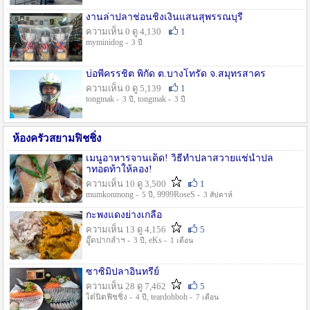
งานล่าปลาช่อนชิงเงินแสนสุพรรณบุรี
ความเห็น 0 ดู 4,130
1
myminidog -
3 ปี
บ่อพี่ครรชิต พิกัด ต.บางโทรัด จ.สมุทรสาคร
ความเห็น 0 ดู 5,139
1
tongmak -
, tongmak -
3 ปี
3 ปี
ห้องครัวสยามฟิชชิ่ง
เมนูอาหารจานเด็ด! วิธีทำปลาสวายแช่น้ำปล
าทอดท้าให้ลอง!
ความเห็น 10 ดู 3,500
1
mumkonmong -
, 9999RoseS -
5 ปี
3 สัปดาห์
กะพงแดงย่างเกลือ
ความเห็น 13 ดู 4,156
5
อู๊ดปากลำฯ -
, eKs -
3 ปี
1 เดือน
ซาซิมิปลาอินทรีย์
ความเห็น 28 ดู 7,462
5
ไต๋นิตฟิชชิ่ง -
, teardohboh -
4 ปี
7 เดือน