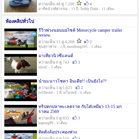
ความเห็น 48 ดู 7,200
4
อาทิตย์วงศ์สุวรรณ -
, Toddy Dada -
13 ปี
11 เดือน
ห้องคลิปทั่วไป
รีวิวพ่วงนอนมอไซค์ Motorcycle camper trailer
review.
ความเห็น 11 ดู 4,268
2
ขุนสุราพ่าย -
, moothong105 -
2 ปี
3 เดือน
มาเที่ยวนิวซีแลนด์
ความเห็น 0 ดู 743
3
aiyod. -
5 เดือน
น้ำมะนาวโซดา อินเดีย!! เป็นยังไง??
ความเห็น 1 ดู 1,621
2
ee16korat -
, มโนรมย์ -
2 ปี
6 เดือน
ทริปตกปลาทะเลตราด กับไต๋เหมี่ยว 13-15 มก
ราคม 2569
ความเห็น 0 ดู 835
3
kapong99 -
6 เดือน
ติดตั้งล้อประคองพ่วง
ความเห็น 0 ดู 516
3