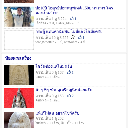
บ่อ16ปี ไอศูรย์บ่อสหบุฟเฟ่ต์ 150บาทเหมา ใคร
มองเป็นสวาย
ความเห็น 1 ดู 6,774
1
เรือจ้าง -
, Fisher_Idol -
3 ปี
3 ปี
กระทู้ แทนคำนับพัน ไม่มีแล้วใช่มั๊ยครับ
ความเห็น 10 ดู 8,757
1
wongwoottun -
, ohm-ohm -
5 ปี
4 ปี
ห้องพระเครื่อง
ใช่วัดช่องแคไหมครับ
ความเห็น 0 ดู 167
1
คนพหล -
1 เดือน
น้าๆ พี่ๆ ช่วยดูเหรียญนี้หน่อยครับ
ความเห็น 0 ดู 163
2
คนพหล -
1 เดือน
แท้เก๊ไม่สน อยากโชว์ครับ
ความเห็น 1 ดู 202
hudaark -
, จัง...ดั๊ย -
2 เดือน
1 เดือน