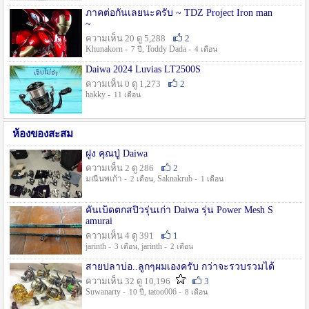
ภาคต่อกันเลยนะครับ ~ TDZ Project Iron man
~
ความเห็น 20 ดู 5,288
2
Khunakorn -
, Toddy Dada -
7 ปี
4 เดือน
Daiwa 2024 Luvias LT2500S
ความเห็น 0 ดู 1,273
2
hakky -
11 เดือน
ห้องของสะสม
ฝูง คุณปู่ Daiwa
ความเห็น 2 ดู 286
2
มณีนพเก้า -
, Saknakrub -
2 เดือน
1 เดือน
คันเบ็ดตกสปิ๋วรุ่นเก่า Daiwa รุ่น Power Mesh S
amurai
ความเห็น 4 ดู 391
1
jarinth -
, jarinth -
3 เดือน
2 เดือน
สายปลาบ่อ..ลูกๆผมเองครับ กว่าจะรวบรวมได้
ความเห็น 32 ดู 10,196
3
Suwanarty -
, tatoo006 -
10 ปี
8 เดือน