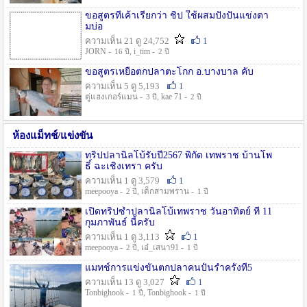
ขอสูตรที่เค้าเรียกว่า ชิป ใช้ผสมปังปั่นแข่งตา
มบ่อ
ความเห็น 21 ดู 24,752
1
JORN -
, i_tim -
16 ปี
2 ปี
ขอสูตรเหยื่อตกปลาตะโกก อ.บางบาล คับ
ความเห็น 5 ดู 5,193
1
ตู่แฮงเกอร์แมน -
, kae 71 -
3 ปี
2 ปี
ห้องแม็ทช์/แข่งขัน
ทริปปลานิลโบ้รับปี2567 พิกัด เทพราช บ้านโพ
ธิ์ ฉะเชิงเทรา ครับ
ความเห็น 1 ดู 3,579
1
meepooya -
, เด็กสามพราน -
2 ปี
1 ปี
เปิดทริปซ้ำปลานิลโบ้เทพราช วันอาทิตย์ ที่ 11
กุมภาพันธ์ นี้ครับ
ความเห็น 1 ดู 3,113
1
meepooya -
, เอ๋_เสนา91 -
2 ปี
1 ปี
แมทช์การแข่งขั้นตกปลาคนปั้นรำครั้งที่5
ความเห็น 13 ดู 3,027
1
Tonbighook -
, Tonbighook -
1 ปี
1 ปี