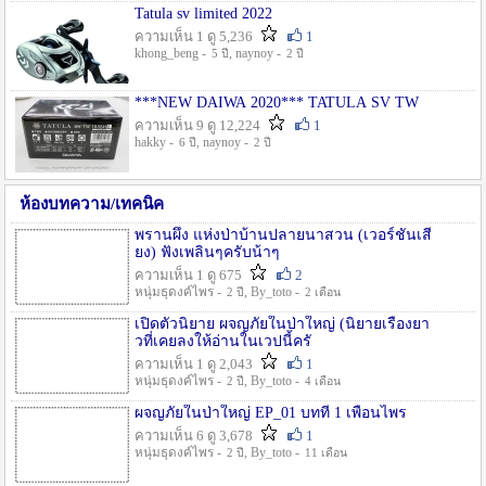
Tatula sv limited 2022
ความเห็น 1 ดู 5,236
1
khong_beng -
, naynoy -
5 ปี
2 ปี
***NEW DAIWA 2020*** TATULA SV TW
ความเห็น 9 ดู 12,224
1
hakky -
, naynoy -
6 ปี
2 ปี
ห้องบทความ/เทคนิค
พรานผึ้ง แห่งป่าบ้านปลายนาสวน (เวอร์ชั่นเสี
ยง) ฟังเพลินๆครับน้าๆ
ความเห็น 1 ดู 675
2
หนุ่มธุดงค์ไพร -
, By_toto -
2 ปี
2 เดือน
เปิดตัวนิยาย ผจญภัยในป่าใหญ่ (นิยายเรื่องยา
วที่เคยลงให้อ่านในเวปนี้ครั
ความเห็น 1 ดู 2,043
1
หนุ่มธุดงค์ไพร -
, By_toto -
2 ปี
4 เดือน
ผจญภัยในป่าใหญ่ EP_01 บทที่ 1 เพื่อนไพร
ความเห็น 6 ดู 3,678
1
หนุ่มธุดงค์ไพร -
, By_toto -
2 ปี
11 เดือน