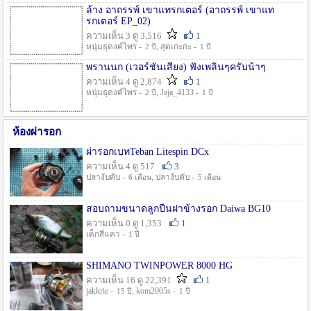
ล้าง อาถรรพ์ เขาแทรกเตอร์ (อาถรรพ์ เขาแท
รกเตอร์ EP_02)
ความเห็น 3 ดู 3,516
1
หนุ่มธุดงค์ไพร -
, สุดเกะกะ -
2 ปี
1 ปี
พรานนก (เวอร์ชั่นเสียง) ฟังเพลินๆครับน้าๆ
ความเห็น 4 ดู 2,874
1
หนุ่มธุดงค์ไพร -
, Jaja_4133 -
2 ปี
1 ปี
ห้องผ่ารอก
ผ่ารอกเบทTeban Litespin DCx
ความเห็น 4 ดู 517
3
ปลางับคับ -
, ปลางับคับ -
6 เดือน
5 เดือน
สอบถามขนาดลูกปืนฝาข้างรอก Daiwa BG10
ความเห็น 0 ดู 1,353
1
เด็กสี่แคว -
1 ปี
SHIMANO TWINPOWER 8000 HG
ความเห็น 16 ดู 22,391
1
jakkrie -
, kom2005s -
15 ปี
1 ปี