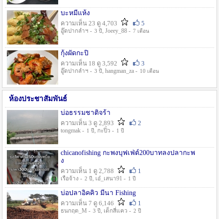
บะหมี่แห้ง
ความเห็น 23 ดู 4,703
5
อู๊ดปากลำฯ -
, Joeey_88 -
3 ปี
7 เดือน
กุ้งผัดกะปิ
ความเห็น 18 ดู 3,592
3
อู๊ดปากลำฯ -
, hangman_za -
3 ปี
10 เดือน
ห้องประชาสัมพันธ์
บ่อธรรมชาติจร้า
ความเห็น 3 ดู 2,893
2
tongmak -
, กะปิ๋ว -
1 ปี
1 ปี
chicanofishing กะพงบุฟเฟ่ต์200บาทลงปลากะพ
ง
ความเห็น 1 ดู 2,788
1
เรือจ้าง -
, เอ๋_เสนา91 -
2 ปี
1 ปี
บ่อปลาอิคคิว มีนา Fishing
ความเห็น 7 ดู 6,146
1
ธนกฤต_M -
, เด็กสี่แคว -
3 ปี
2 ปี