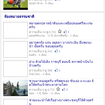
ขุนสุราพ่าย -
6 เดือน
ห้องหมายธรรมชาติ
หมายตกปลาหน้าดินและเหยื่อปลอมศรีสะเกษ
ครับ
ความเห็น 14 ดู 6,762
1
ยุทธศรีสะเกษ -
, มังกรฟิชชิ่ง -
13 ปี
2 เดือน
อยากตกกุ้ง แถบ อยุธยา บางประอิน มีแพแนะ
นำ มั้ยครับ ขอบคุณครับ
ความเห็น 0 ดู 342
1
kaiคับ -
4 เดือน
อ่าง ห้วยไม้เต็ง ราชบุรี ตอนนี้ สภาพน้ำเป็นไง
บ้างครับ
ความเห็น 0 ดู 388
1
NatCyber -
4 เดือน
ชวนมาลองดูครับ ทริพตกเอง ขับเอง แวะเอง จั
ดให้ครับเจ้าพระยาสามโคก
ความเห็น 6 ดู 4,755
3
babe -
, Babe -
5 ปี
12 เดือน
ช่วยแนะนำไต๋เรืออ่างบางพระชลบุรีให้ด้วยครั
บ