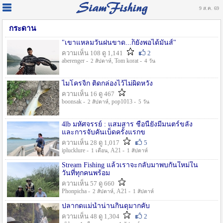
9 ส.ค. 69
กระดาน
"เขาแหลมวันฝนขาด...ก็ยังพอได้มันส์"
ความเห็น 108 ดู 1,141
2
aberenger -
, Tom korat -
2 สัปดาห์
4 วัน
ไมโครจิ้ก ติดกล่องไว้ไม่ผิดหวัง
ความเห็น 16 ดู 467
boonsak -
, pop1013 -
2 สัปดาห์
5 วัน
4lb มหัศจรรย์ : แสมสาร ชื่อนี้ยังมีมนตร์ขลัง
และการจับคันเบ็ดครั้งแรกข
ความเห็น 28 ดู 1,017
5
iplucklure -
, A21 -
1 เดือน
1 สัปดาห์
Stream Fishing แล้วเราจะกลับมาพบกันใหม่ใน
วันที่ทุกคนพร้อม
ความเห็น 57 ดู 660
Phonpicha -
, A21 -
2 สัปดาห์
1 สัปดาห์
ปลากดแม่น้ำน่านกินดุมากคับ
ความเห็น 48 ดู 1,304
2