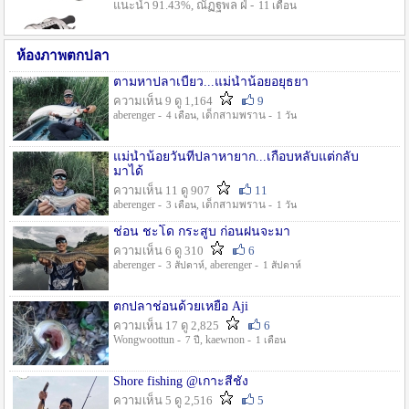
แนะนำ 91.43%, ณัฏฐพล ฝ่ -
11 เดือน
ห้องภาพตกปลา
ตามหาปลาเบี้ยว...แม่น้ำน้อยอยุธยา
ความเห็น 9 ดู 1,164
9
aberenger -
, เด็กสามพราน -
4 เดือน
1 วัน
แม่น้ำน้อยวันที่ปลาหายาก...เกือบหลับแต่กลับ
มาได้
ความเห็น 11 ดู 907
11
aberenger -
, เด็กสามพราน -
3 เดือน
1 วัน
ช่อน ชะโด กระสูบ ก่อนฝนจะมา
ความเห็น 6 ดู 310
6
aberenger -
, aberenger -
3 สัปดาห์
1 สัปดาห์
ตกปลาช่อนด้วยเหยื่อ Aji
ความเห็น 17 ดู 2,825
6
Wongwoottun -
, kaewnon -
7 ปี
1 เดือน
Shore fishing @เกาะสีชัง
ความเห็น 5 ดู 2,516
5