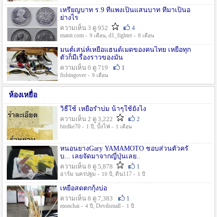
เหรียญบาท ร.9 ที่แพงเป็นแสนบาท ที่มาเป็นอ
ย่างไร
ความเห็น 3 ดู 952
4
manit.com -
, d1_fighter -
9 เดือน
8 เดือน
มนต์เสน่ห์เหยื่อแฮนด์เมดของคนไทย เหยื่อทุก
ตัวก็มีเรื่องราวของมัน
ความเห็น 0 ดู 719
1
fishingover -
9 เดือน
ห้องเหยื่อ
วิธืใช้ เหยื่อรำบ่ม น้าๆใช้ยังไง
ความเห็น 2 ดู 3,222
2
birdke70 -
, บั้งไฟ -
1 ปี
1 เดือน
หนอนยางGary YAMAMOTO ชอบส่วนตัวครั
บ... เลยจัดมาจากญี่ปุ่นเลย..
ความเห็น 8 ดู 5,878
1
อาร์ม นครปฐม -
, ดิน117 -
10 ปี
1 ปี
เหยื่อสดตกกุ้งบ่อ
ความเห็น 8 ดู 7,383
1
monchai -
, Devilsmall -
4 ปี
1 ปี