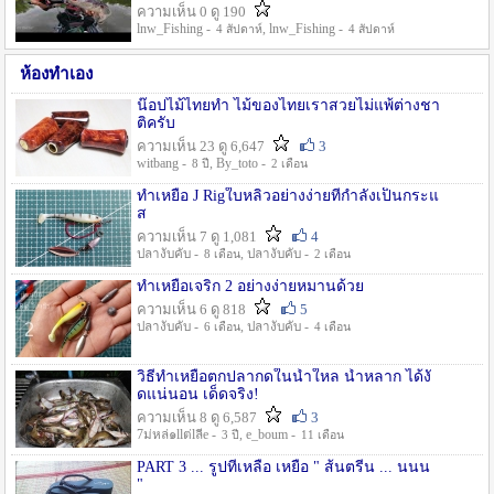
ความเห็น 0 ดู 190
lnw_Fishing -
, lnw_Fishing -
4 สัปดาห์
4 สัปดาห์
ห้องทำเอง
น๊อปไม้ไทยทำ ไม้ของไทยเราสวยไม่แพ้ต่างชา
ติครับ
ความเห็น 23 ดู 6,647
3
witbang -
, By_toto -
8 ปี
2 เดือน
ทำเหยื่อ J Rigใบหลิวอย่างง่ายที่กำลังเป็นกระแ
ส
ความเห็น 7 ดู 1,081
4
ปลางับคับ -
, ปลางับคับ -
8 เดือน
2 เดือน
ทำเหยื่อเจริก 2 อย่างง่ายหมานด้วย
ความเห็น 6 ดู 818
5
ปลางับคับ -
, ปลางับคับ -
6 เดือน
4 เดือน
วิธีทำเหยื่อตกปลากดในน้ำใหล น้ำหลาก ได้งั
ดแน่นอน เด็ดจริง!
ความเห็น 8 ดู 6,587
3
7ม่หล่๑llต่lลีe -
, e_boum -
3 ปี
11 เดือน
PART 3 ... รูปที่เหลือ เหยื่อ " ส้นตรีน ... นนน
"