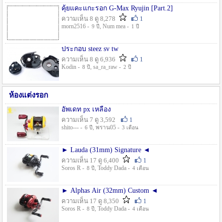
คุ้ยแคะแกะรอก G-Max Ryujin [Part.2]
ความเห็น 8 ดู 8,278
1
morn2516 -
, Num mea -
9 ปี
1 ปี
ประกอบ steez sv tw
ความเห็น 8 ดู 6,936
1
Kodin -
, sa_ra_raw -
8 ปี
2 ปี
ห้องแต่งรอก
อัพเดท px เหลือง
ความเห็น 7 ดู 3,592
1
shito--- -
, พราน05 -
6 ปี
3 เดือน
► Lauda (31mm) Signature ◄
ความเห็น 17 ดู 6,400
1
Soros R -
, Toddy Dada -
8 ปี
4 เดือน
► Alphas Air (32mm) Custom ◄
ความเห็น 17 ดู 8,350
1
Soros R -
, Toddy Dada -
8 ปี
4 เดือน