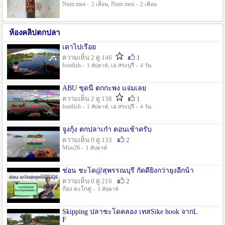
Num mea -
, Num mea -
2 เดือน
2 เดือน
ห้องคลิปตกปลา
เดาไปเรื่อย
ความเห็น 2 ดู 146
1
footfish -
, เอ สระบุรี -
1 สัปดาห์
4 วัน
ABU ชุดนี้ ตกกะพง แจ่มเลย
ความเห็น 2 ดู 138
1
footfish -
, เอ สระบุรี -
1 สัปดาห์
4 วัน
จูงกุ้ง ตกปลาเก๋า ตอนเช้าครับ
ความเห็น 0 ดู 133
2
Muu26 -
1 สัปดาห์
ช่อน ชะโด@สุพรรณบุรี กัดดียิ่งกว่ายุงอีกน้า
ความเห็น 0 ดู 216
2
ก้อง ตะโกคู่ -
3 สัปดาห์
Skipping ปลาชะโดคลอง เทสSike hook จากL
F