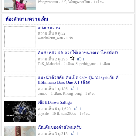
Wongwoottun -
, WongwootTun -
5 ปี
1 เดือน
ห้องคำถาม/ความเห็น
แก่งกระจาน
ความเห็น 0 ดู 52
wanchalerm_wan -
5 วัน
คันชิงหลิว 4.5 ควรใช้เลาขนาดเท่าไหร่ดีครับ
ความเห็น 2 ดู 295
1
TuK_Mahachai -
, Superbiggame -
2 เดือน
1 เดือน
แนะนำด้วยคับ คันเบ็ด O2+ รุ่น Valkyrieกับ คั
นShimano Bass One XT เลือก
ความเห็น 1 ดู 186
1
bamoo -
, Khong_beng -
1 เดือน
1 เดือน
เซียนDaiwa Saltiga
ความเห็น 6 ดู 1,620
1
physale -
, kom2005s -
10 ปี
1 เดือน
เป็นคันของค่ายไหนครับ
ความเห็น 3 ดู 313
1