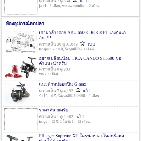
ความเห็น 7 ดู 834
11
jadel -
, worawitnonline -
6 เดือน
2 เดือน
ห้องอุปกรณ์ตกปลา
เรามาล้างรอก ABU 6500C ROCKET เองกันเถ
อะ..!!!
ความเห็น 30 ดู 31,049
2
tanapat t. -
, Seagull20 -
18 ปี
1 เดือน
อยากเปลี่ยนน็อป TICA CANDO ST3500 ขอ
คำแนะนำครับ
ความเห็น 0 ดู 283
vin -
3 เดือน
แนะนำหน่อยสปิน G max
ความเห็น 7 ดู 4,192
1
ป๋าโก้ -
, นิพนธ์082162660 -
9 ปี
9 เดือน
ราคาคันjmครับ
ความเห็น 1 ดู 2,482
1
tangtr -
, มโนรมย์ -
12 ปี
12 เดือน
Pflueger Supreme XT ใครพอหาอะไหล่หรือพอ
ซ่อมได้บ้างครับ