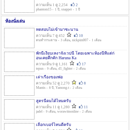
ความเห็น 1 ดู 2,254
2
phantom15 -
, snapper -
1 ปี
1 ปี
ห้องนั่งเล่น
ทดสอบไม่เข้ามาซะนาน
ความเห็น 7 ดู 452
10
ตนทำกระดาษ -
, nickpim007 -
3 เดือน
1 เดือน
พักนี้เงียบเหงาจังเวปนี้ โดยเฉพาะห้องนี้ที่แต่ก่
อนเคยคึกคัก Haruna Ka
ความเห็น 9 ดู 1,161
17
tepun -
, d1_fighter -
9 เดือน
2 เดือน
เล่าเรื่องของพ่อ
ความเห็น 52 ดู 2,270
8
Mantis -
, Yamong-t -
8 ปี
2 เดือน
สูตรนี้ดมได้ไหมครับ
ความเห็น 11 ดู 1,280
11
jadel -
, worawitnonline -
9 เดือน
2 เดือน
เลือกเบอร์ไหนดีครับ