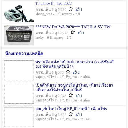
Tatula sv limited 2022
ความเห็น 1 ดู 5,239
1
khong_beng -
, naynoy -
5 ปี
2 ปี
***NEW DAIWA 2020*** TATULA SV TW
ความเห็น 9 ดู 12,226
1
hakky -
, naynoy -
6 ปี
2 ปี
ห้องบทความ/เทคนิค
พรานผึ้ง แห่งป่าบ้านปลายนาสวน (เวอร์ชั่นเสี
ยง) ฟังเพลินๆครับน้าๆ
ความเห็น 1 ดู 676
2
หนุ่มธุดงค์ไพร -
, By_toto -
2 ปี
2 เดือน
เปิดตัวนิยาย ผจญภัยในป่าใหญ่ (นิยายเรื่องยา
วที่เคยลงให้อ่านในเวปนี้ครั
ความเห็น 1 ดู 2,046
1
หนุ่มธุดงค์ไพร -
, By_toto -
2 ปี
4 เดือน
ผจญภัยในป่าใหญ่ EP_01 บทที่ 1 เพื่อนไพร
ความเห็น 6 ดู 3,682
1
หนุ่มธุดงค์ไพร -
, By_toto -
2 ปี
11 เดือน