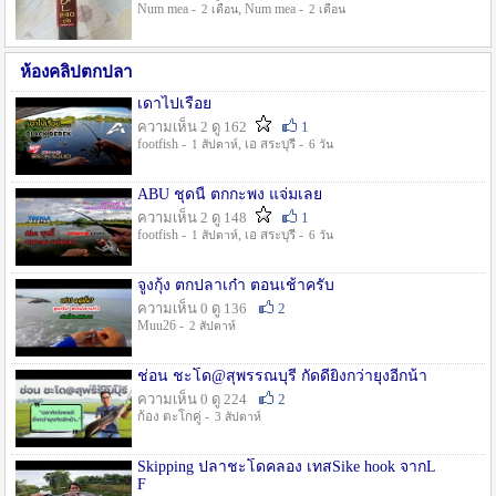
Num mea -
, Num mea -
2 เดือน
2 เดือน
ห้องคลิปตกปลา
เดาไปเรื่อย
ความเห็น 2 ดู 162
1
footfish -
, เอ สระบุรี -
1 สัปดาห์
6 วัน
ABU ชุดนี้ ตกกะพง แจ่มเลย
ความเห็น 2 ดู 148
1
footfish -
, เอ สระบุรี -
1 สัปดาห์
6 วัน
จูงกุ้ง ตกปลาเก๋า ตอนเช้าครับ
ความเห็น 0 ดู 136
2
Muu26 -
2 สัปดาห์
ช่อน ชะโด@สุพรรณบุรี กัดดียิ่งกว่ายุงอีกน้า
ความเห็น 0 ดู 224
2
ก้อง ตะโกคู่ -
3 สัปดาห์
Skipping ปลาชะโดคลอง เทสSike hook จากL
F