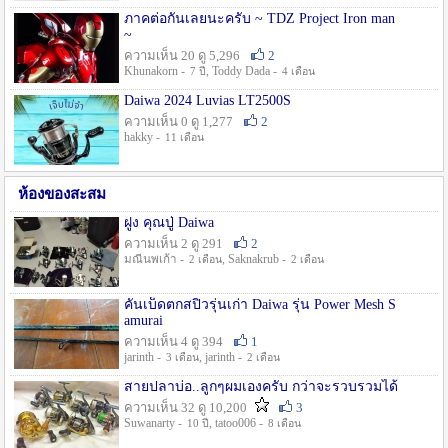
ภาคต่อกันเลยนะครับ ~ TDZ Project Iron man
~
ความเห็น 20 ดู 5,296
2
Khunakorn -
, Toddy Dada -
7 ปี
4 เดือน
Daiwa 2024 Luvias LT2500S
ความเห็น 0 ดู 1,277
2
hakky -
11 เดือน
ห้องของสะสม
ฝูง คุณปู่ Daiwa
ความเห็น 2 ดู 291
2
มณีนพเก้า -
, Saknakrub -
2 เดือน
2 เดือน
คันเบ็ดตกสปิ๋วรุ่นเก่า Daiwa รุ่น Power Mesh S
amurai
ความเห็น 4 ดู 394
1
jarinth -
, jarinth -
3 เดือน
2 เดือน
สายปลาบ่อ..ลูกๆผมเองครับ กว่าจะรวบรวมได้
ความเห็น 32 ดู 10,200
3
Suwanarty -
, tatoo006 -
10 ปี
8 เดือน