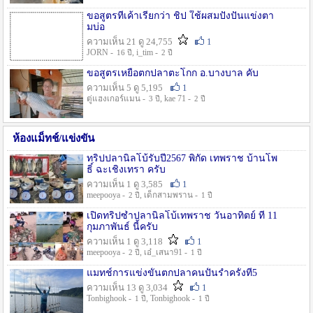
ขอสูตรที่เค้าเรียกว่า ชิป ใช้ผสมปังปั่นแข่งตา
มบ่อ
ความเห็น 21 ดู 24,755
1
JORN -
, i_tim -
16 ปี
2 ปี
ขอสูตรเหยื่อตกปลาตะโกก อ.บางบาล คับ
ความเห็น 5 ดู 5,195
1
ตู่แฮงเกอร์แมน -
, kae 71 -
3 ปี
2 ปี
ห้องแม็ทช์/แข่งขัน
ทริปปลานิลโบ้รับปี2567 พิกัด เทพราช บ้านโพ
ธิ์ ฉะเชิงเทรา ครับ
ความเห็น 1 ดู 3,585
1
meepooya -
, เด็กสามพราน -
2 ปี
1 ปี
เปิดทริปซ้ำปลานิลโบ้เทพราช วันอาทิตย์ ที่ 11
กุมภาพันธ์ นี้ครับ
ความเห็น 1 ดู 3,118
1
meepooya -
, เอ๋_เสนา91 -
2 ปี
1 ปี
แมทช์การแข่งขั้นตกปลาคนปั้นรำครั้งที่5
ความเห็น 13 ดู 3,034
1
Tonbighook -
, Tonbighook -
1 ปี
1 ปี