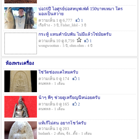
บ่อ16ปี ไอศูรย์บ่อสหบุฟเฟ่ต์ 150บาทเหมา ใคร
มองเป็นสวาย
ความเห็น 1 ดู 6,777
1
เรือจ้าง -
, Fisher_Idol -
3 ปี
3 ปี
กระทู้ แทนคำนับพัน ไม่มีแล้วใช่มั๊ยครับ
ความเห็น 10 ดู 8,759
1
wongwoottun -
, ohm-ohm -
5 ปี
4 ปี
ห้องพระเครื่อง
ใช่วัดช่องแคไหมครับ
ความเห็น 0 ดู 174
1
คนพหล -
1 เดือน
น้าๆ พี่ๆ ช่วยดูเหรียญนี้หน่อยครับ
ความเห็น 0 ดู 165
2
คนพหล -
1 เดือน
แท้เก๊ไม่สน อยากโชว์ครับ
ความเห็น 1 ดู 203
hudaark -
, จัง...ดั๊ย -
2 เดือน
1 เดือน