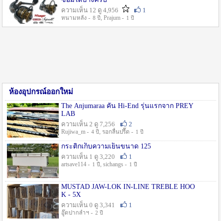
ความเห็น 12 ดู 4,956
1
หนามหลัง -
, Prajum -
8 ปี
1 ปี
ห้องอุปกรณ์ออกใหม่
The Anjumaraa คัน Hi-End รุ่นแรกจาก PREY
LAB
ความเห็น 2 ดู 7,256
2
Rujiwa_m -
, รอกลื่นปรื๊ด -
4 ปี
1 ปี
กระติกเก็บความเย็นขนาด 125
ความเห็น 1 ดู 3,220
1
artsave114 -
, sichangs -
1 ปี
1 ปี
MUSTAD JAW-LOK IN-LINE TREBLE HOO
K - 5X
ความเห็น 0 ดู 3,341
1
อู๊ดปากลำฯ -
2 ปี