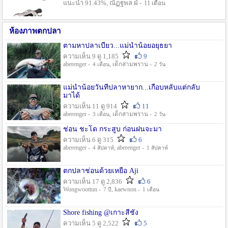
แนะนำ 91.43%, ณัฏฐพล ฝ่ -
11 เดือน
ห้องภาพตกปลา
ตามหาปลาเบี้ยว...แม่น้ำน้อยอยุธยา
ความเห็น 9 ดู 1,185
9
aberenger -
, เด็กสามพราน -
4 เดือน
2 วัน
แม่น้ำน้อยวันที่ปลาหายาก...เกือบหลับแต่กลับ
มาได้
ความเห็น 11 ดู 914
11
aberenger -
, เด็กสามพราน -
3 เดือน
2 วัน
ช่อน ชะโด กระสูบ ก่อนฝนจะมา
ความเห็น 6 ดู 315
6
aberenger -
, aberenger -
4 สัปดาห์
1 สัปดาห์
ตกปลาช่อนด้วยเหยื่อ Aji
ความเห็น 17 ดู 2,836
6
Wongwoottun -
, kaewnon -
7 ปี
1 เดือน
Shore fishing @เกาะสีชัง
ความเห็น 5 ดู 2,522
5