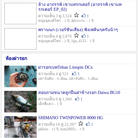
ล้าง อาถรรพ์ เขาแทรกเตอร์ (อาถรรพ์ เขาแท
รกเตอร์ EP_02)
ความเห็น 3 ดู 3,524
1
หนุ่มธุดงค์ไพร -
, สุดเกะกะ -
2 ปี
1 ปี
พรานนก (เวอร์ชั่นเสียง) ฟังเพลินๆครับน้าๆ
ความเห็น 4 ดู 2,876
1
หนุ่มธุดงค์ไพร -
, Jaja_4133 -
2 ปี
1 ปี
ห้องผ่ารอก
ผ่ารอกเบทTeban Litespin DCx
ความเห็น 4 ดู 521
3
ปลางับคับ -
, ปลางับคับ -
6 เดือน
5 เดือน
สอบถามขนาดลูกปืนฝาข้างรอก Daiwa BG10
ความเห็น 0 ดู 1,360
1
เด็กสี่แคว -
1 ปี
SHIMANO TWINPOWER 8000 HG
ความเห็น 16 ดู 22,397
1
jakkrie -
, kom2005s -
15 ปี
1 ปี