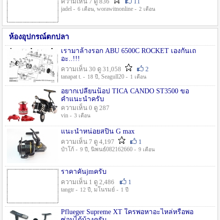
ความเห็น 7 ดู 836
11
jadel -
, worawitnonline -
6 เดือน
2 เดือน
ห้องอุปกรณ์ตกปลา
เรามาล้างรอก ABU 6500C ROCKET เองกันเถ
อะ..!!!
ความเห็น 30 ดู 31,058
2
tanapat t. -
, Seagull20 -
18 ปี
1 เดือน
อยากเปลี่ยนน็อป TICA CANDO ST3500 ขอ
คำแนะนำครับ
ความเห็น 0 ดู 287
vin -
3 เดือน
แนะนำหน่อยสปิน G max
ความเห็น 7 ดู 4,197
1
ป๋าโก้ -
, นิพนธ์082162660 -
9 ปี
9 เดือน
ราคาคันjmครับ
ความเห็น 1 ดู 2,486
1
tangtr -
, มโนรมย์ -
12 ปี
1 ปี
Pflueger Supreme XT ใครพอหาอะไหล่หรือพอ
ซ่อมได้บ้างครับ