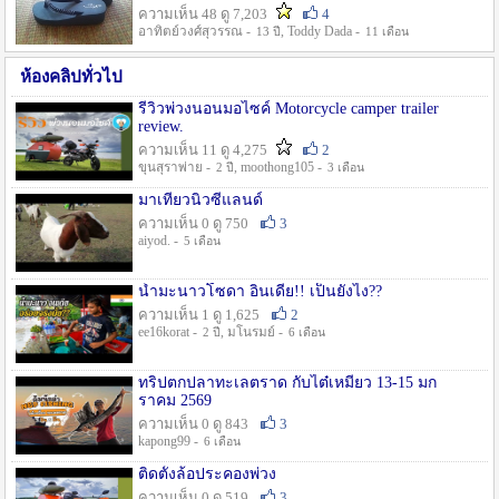
ความเห็น 48 ดู 7,203
4
อาทิตย์วงศ์สุวรรณ -
, Toddy Dada -
13 ปี
11 เดือน
ห้องคลิปทั่วไป
รีวิวพ่วงนอนมอไซค์ Motorcycle camper trailer
review.
ความเห็น 11 ดู 4,275
2
ขุนสุราพ่าย -
, moothong105 -
2 ปี
3 เดือน
มาเที่ยวนิวซีแลนด์
ความเห็น 0 ดู 750
3
aiyod. -
5 เดือน
น้ำมะนาวโซดา อินเดีย!! เป็นยังไง??
ความเห็น 1 ดู 1,625
2
ee16korat -
, มโนรมย์ -
2 ปี
6 เดือน
ทริปตกปลาทะเลตราด กับไต๋เหมี่ยว 13-15 มก
ราคม 2569
ความเห็น 0 ดู 843
3
kapong99 -
6 เดือน
ติดตั้งล้อประคองพ่วง
ความเห็น 0 ดู 519
3