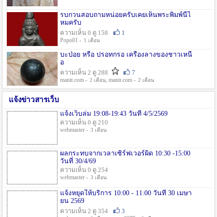
รบกวนสอบถามหน่อยครับเคยเห็นพระพิมพ์นี้ไ
หมครับ
ความเห็น 0 ดู 158
1
Popo01 -
1 เดือน
บะป่อย หรือ ปรอทกรอ เครื่องลางของชาวเหนื
อ
ความเห็น 2 ดู 288
7
manit.com -
, manit.com -
2 เดือน
2 เดือน
แจ้งข่าวสารเว็บ
แจ้งเว็บล่ม 19:08-19:43 วันที่ 4/5/2569
ความเห็น 0 ดู 210
webmaster -
3 เดือน
ผลกระทบจากเวลาเซิร์ฟเวอร์ผิด 10:30 -15:00
วันที่ 30/4/69
ความเห็น 0 ดู 254
webmaster -
3 เดือน
แจ้งหยุดให้บริการ 10:00 - 11:00 วันที่ 30 เมษา
ยน 2569
ความเห็น 2 ดู 354
3