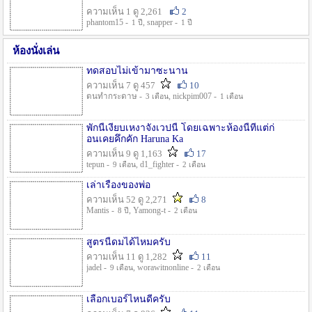
ความเห็น 1 ดู 2,261
2
phantom15 -
, snapper -
1 ปี
1 ปี
ห้องนั่งเล่น
ทดสอบไม่เข้ามาซะนาน
ความเห็น 7 ดู 457
10
ตนทำกระดาษ -
, nickpim007 -
3 เดือน
1 เดือน
พักนี้เงียบเหงาจังเวปนี้ โดยเฉพาะห้องนี้ที่แต่ก่
อนเคยคึกคัก Haruna Ka
ความเห็น 9 ดู 1,163
17
tepun -
, d1_fighter -
9 เดือน
2 เดือน
เล่าเรื่องของพ่อ
ความเห็น 52 ดู 2,271
8
Mantis -
, Yamong-t -
8 ปี
2 เดือน
สูตรนี้ดมได้ไหมครับ
ความเห็น 11 ดู 1,282
11
jadel -
, worawitnonline -
9 เดือน
2 เดือน
เลือกเบอร์ไหนดีครับ