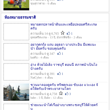
ขุนสุราพ่าย -
6 เดือน
ห้องหมายธรรมชาติ
หมายตกปลาหน้าดินและเหยื่อปลอมศรีสะเกษ
ครับ
ความเห็น 14 ดู 6,765
1
ยุทธศรีสะเกษ -
, มังกรฟิชชิ่ง -
13 ปี
2 เดือน
อยากตกกุ้ง แถบ อยุธยา บางประอิน มีแพแนะ
นำ มั้ยครับ ขอบคุณครับ
ความเห็น 0 ดู 347
1
kaiคับ -
4 เดือน
อ่าง ห้วยไม้เต็ง ราชบุรี ตอนนี้ สภาพน้ำเป็นไง
บ้างครับ
ความเห็น 0 ดู 391
1
NatCyber -
4 เดือน
ชวนมาลองดูครับ ทริพตกเอง ขับเอง แวะเอง จั
ดให้ครับเจ้าพระยาสามโคก
ความเห็น 6 ดู 4,758
3
babe -
, Babe -
5 ปี
12 เดือน
ช่วยแนะนำไต๋เรืออ่างบางพระชลบุรีให้ด้วยครั
บ