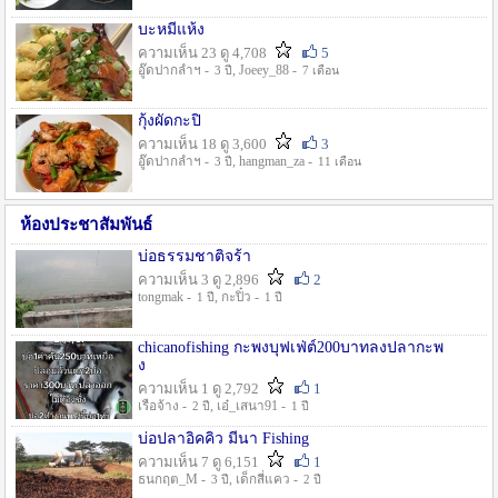
บะหมี่แห้ง
ความเห็น 23 ดู 4,708
5
อู๊ดปากลำฯ -
, Joeey_88 -
3 ปี
7 เดือน
กุ้งผัดกะปิ
ความเห็น 18 ดู 3,600
3
อู๊ดปากลำฯ -
, hangman_za -
3 ปี
11 เดือน
ห้องประชาสัมพันธ์
บ่อธรรมชาติจร้า
ความเห็น 3 ดู 2,896
2
tongmak -
, กะปิ๋ว -
1 ปี
1 ปี
chicanofishing กะพงบุฟเฟ่ต์200บาทลงปลากะพ
ง
ความเห็น 1 ดู 2,792
1
เรือจ้าง -
, เอ๋_เสนา91 -
2 ปี
1 ปี
บ่อปลาอิคคิว มีนา Fishing
ความเห็น 7 ดู 6,151
1
ธนกฤต_M -
, เด็กสี่แคว -
3 ปี
2 ปี