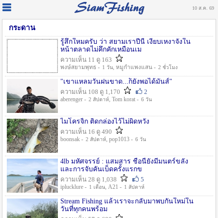
10 ส.ค. 69
กระดาน
รู้สึกใหมครับ ว่า สยามเราปีนี้ เงียบเหงาจังใน
หน้าตลาดไม่คึกคักเหมือนเม
ความเห็น 11 ดู 163
พงษ์สยามพุทธ -
, หมูกำแพงแสน -
1 วัน
2 ชั่วโมง
"เขาแหลมวันฝนขาด...ก็ยังพอได้มันส์"
ความเห็น 108 ดู 1,170
2
aberenger -
, Tom korat -
2 สัปดาห์
6 วัน
ไมโครจิ้ก ติดกล่องไว้ไม่ผิดหวัง
ความเห็น 16 ดู 490
boonsak -
, pop1013 -
2 สัปดาห์
6 วัน
4lb มหัศจรรย์ : แสมสาร ชื่อนี้ยังมีมนตร์ขลัง
และการจับคันเบ็ดครั้งแรกข
ความเห็น 28 ดู 1,038
5
iplucklure -
, A21 -
1 เดือน
1 สัปดาห์
Stream Fishing แล้วเราจะกลับมาพบกันใหม่ใน
วันที่ทุกคนพร้อม