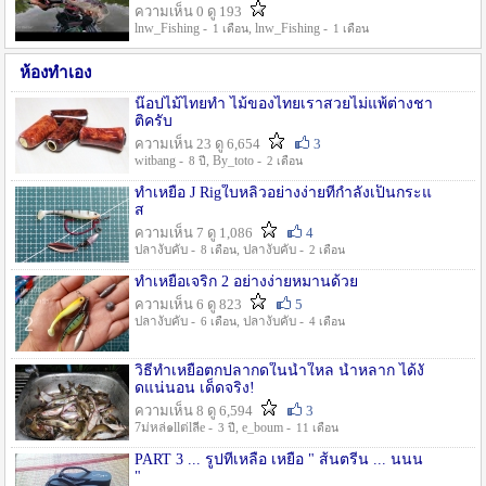
ความเห็น 0 ดู 193
lnw_Fishing -
, lnw_Fishing -
1 เดือน
1 เดือน
ห้องทำเอง
น๊อปไม้ไทยทำ ไม้ของไทยเราสวยไม่แพ้ต่างชา
ติครับ
ความเห็น 23 ดู 6,654
3
witbang -
, By_toto -
8 ปี
2 เดือน
ทำเหยื่อ J Rigใบหลิวอย่างง่ายที่กำลังเป็นกระแ
ส
ความเห็น 7 ดู 1,086
4
ปลางับคับ -
, ปลางับคับ -
8 เดือน
2 เดือน
ทำเหยื่อเจริก 2 อย่างง่ายหมานด้วย
ความเห็น 6 ดู 823
5
ปลางับคับ -
, ปลางับคับ -
6 เดือน
4 เดือน
วิธีทำเหยื่อตกปลากดในน้ำใหล น้ำหลาก ได้งั
ดแน่นอน เด็ดจริง!
ความเห็น 8 ดู 6,594
3
7ม่หล่๑llต่lลีe -
, e_boum -
3 ปี
11 เดือน
PART 3 ... รูปที่เหลือ เหยื่อ " ส้นตรีน ... นนน
"