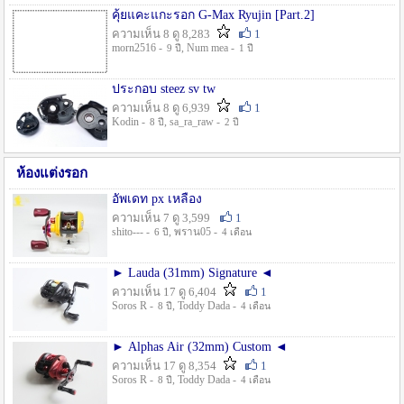
คุ้ยแคะแกะรอก G-Max Ryujin [Part.2]
ความเห็น 8 ดู 8,283
1
morn2516 -
, Num mea -
9 ปี
1 ปี
ประกอบ steez sv tw
ความเห็น 8 ดู 6,939
1
Kodin -
, sa_ra_raw -
8 ปี
2 ปี
ห้องแต่งรอก
อัพเดท px เหลือง
ความเห็น 7 ดู 3,599
1
shito--- -
, พราน05 -
6 ปี
4 เดือน
► Lauda (31mm) Signature ◄
ความเห็น 17 ดู 6,404
1
Soros R -
, Toddy Dada -
8 ปี
4 เดือน
► Alphas Air (32mm) Custom ◄
ความเห็น 17 ดู 8,354
1
Soros R -
, Toddy Dada -
8 ปี
4 เดือน