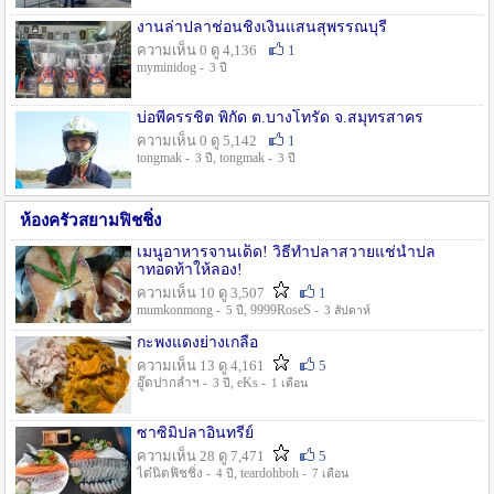
งานล่าปลาช่อนชิงเงินแสนสุพรรณบุรี
ความเห็น 0 ดู 4,136
1
myminidog -
3 ปี
บ่อพี่ครรชิต พิกัด ต.บางโทรัด จ.สมุทรสาคร
ความเห็น 0 ดู 5,142
1
tongmak -
, tongmak -
3 ปี
3 ปี
ห้องครัวสยามฟิชชิ่ง
เมนูอาหารจานเด็ด! วิธีทำปลาสวายแช่น้ำปล
าทอดท้าให้ลอง!
ความเห็น 10 ดู 3,507
1
mumkonmong -
, 9999RoseS -
5 ปี
3 สัปดาห์
กะพงแดงย่างเกลือ
ความเห็น 13 ดู 4,161
5
อู๊ดปากลำฯ -
, eKs -
3 ปี
1 เดือน
ซาซิมิปลาอินทรีย์
ความเห็น 28 ดู 7,471
5
ไต๋นิตฟิชชิ่ง -
, teardohboh -
4 ปี
7 เดือน