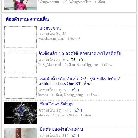
Wongwoottun -
, WongwootTun -
5 ปี
1 เดือน
ห้องคำถาม/ความเห็น
แก่งกระจาน
ความเห็น 0 ดู 58
wanchalerm_wan -
1 สัปดาห์
คันชิงหลิว 4.5 ควรใช้เลาขนาดเท่าไหร่ดีครับ
ความเห็น 2 ดู 304
1
TuK_Mahachai -
, Superbiggame -
2 เดือน
1 เดือน
แนะนำด้วยคับ คันเบ็ด O2+ รุ่น Valkyrieกับ คั
นShimano Bass One XT เลือก
ความเห็น 1 ดู 193
1
bamoo -
, Khong_beng -
1 เดือน
1 เดือน
เซียนDaiwa Saltiga
ความเห็น 6 ดู 1,627
1
physale -
, kom2005s -
10 ปี
1 เดือน
เป็นคันของค่ายไหนครับ
ความเห็น 3 ดู 318
1