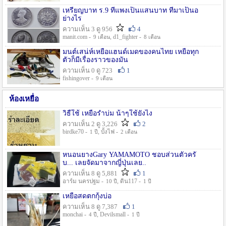
เหรียญบาท ร.9 ที่แพงเป็นแสนบาท ที่มาเป็นอ
ย่างไร
ความเห็น 3 ดู 956
4
manit.com -
, d1_fighter -
9 เดือน
8 เดือน
มนต์เสน่ห์เหยื่อแฮนด์เมดของคนไทย เหยื่อทุก
ตัวก็มีเรื่องราวของมัน
ความเห็น 0 ดู 723
1
fishingover -
9 เดือน
ห้องเหยื่อ
วิธืใช้ เหยื่อรำบ่ม น้าๆใช้ยังไง
ความเห็น 2 ดู 3,226
2
birdke70 -
, บั้งไฟ -
1 ปี
2 เดือน
หนอนยางGary YAMAMOTO ชอบส่วนตัวครั
บ... เลยจัดมาจากญี่ปุ่นเลย..
ความเห็น 8 ดู 5,881
1
อาร์ม นครปฐม -
, ดิน117 -
10 ปี
1 ปี
เหยื่อสดตกกุ้งบ่อ
ความเห็น 8 ดู 7,387
1
monchai -
, Devilsmall -
4 ปี
1 ปี