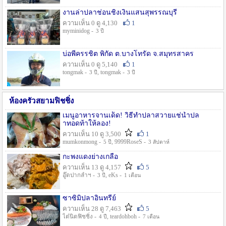
งานล่าปลาช่อนชิงเงินแสนสุพรรณบุรี
ความเห็น 0 ดู 4,130
1
myminidog -
3 ปี
บ่อพี่ครรชิต พิกัด ต.บางโทรัด จ.สมุทรสาคร
ความเห็น 0 ดู 5,140
1
tongmak -
, tongmak -
3 ปี
3 ปี
ห้องครัวสยามฟิชชิ่ง
เมนูอาหารจานเด็ด! วิธีทำปลาสวายแช่น้ำปล
าทอดท้าให้ลอง!
ความเห็น 10 ดู 3,500
1
mumkonmong -
, 9999RoseS -
5 ปี
3 สัปดาห์
กะพงแดงย่างเกลือ
ความเห็น 13 ดู 4,157
5
อู๊ดปากลำฯ -
, eKs -
3 ปี
1 เดือน
ซาซิมิปลาอินทรีย์
ความเห็น 28 ดู 7,463
5
ไต๋นิตฟิชชิ่ง -
, teardohboh -
4 ปี
7 เดือน