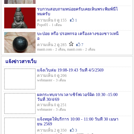
รบกวนสอบถามหน่อยครับเคยเห็นพระพิมพ์นี้ไ
หมครับ
ความเห็น 0 ดู 155
1
Popo01 -
1 เดือน
บะป่อย หรือ ปรอทกรอ เครื่องลางของชาวเหนื
อ
ความเห็น 2 ดู 285
7
manit.com -
, manit.com -
2 เดือน
2 เดือน
แจ้งข่าวสารเว็บ
แจ้งเว็บล่ม 19:08-19:43 วันที่ 4/5/2569
ความเห็น 0 ดู 206
webmaster -
3 เดือน
ผลกระทบจากเวลาเซิร์ฟเวอร์ผิด 10:30 -15:00
วันที่ 30/4/69
ความเห็น 0 ดู 251
webmaster -
3 เดือน
แจ้งหยุดให้บริการ 10:00 - 11:00 วันที่ 30 เมษา
ยน 2569
ความเห็น 2 ดู 350
3