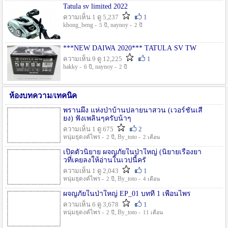
Tatula sv limited 2022
ความเห็น 1 ดู 5,237
1
khong_beng -
, naynoy -
5 ปี
2 ปี
***NEW DAIWA 2020*** TATULA SV TW
ความเห็น 9 ดู 12,225
1
hakky -
, naynoy -
6 ปี
2 ปี
ห้องบทความ/เทคนิค
พรานผึ้ง แห่งป่าบ้านปลายนาสวน (เวอร์ชั่นเสี
ยง) ฟังเพลินๆครับน้าๆ
ความเห็น 1 ดู 675
2
หนุ่มธุดงค์ไพร -
, By_toto -
2 ปี
2 เดือน
เปิดตัวนิยาย ผจญภัยในป่าใหญ่ (นิยายเรื่องยา
วที่เคยลงให้อ่านในเวปนี้ครั
ความเห็น 1 ดู 2,043
1
หนุ่มธุดงค์ไพร -
, By_toto -
2 ปี
4 เดือน
ผจญภัยในป่าใหญ่ EP_01 บทที่ 1 เพื่อนไพร
ความเห็น 6 ดู 3,678
1
หนุ่มธุดงค์ไพร -
, By_toto -
2 ปี
11 เดือน