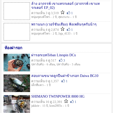
ล้าง อาถรรพ์ เขาแทรกเตอร์ (อาถรรพ์ เขาแท
รกเตอร์ EP_02)
ความเห็น 3 ดู 3,519
1
หนุ่มธุดงค์ไพร -
, สุดเกะกะ -
2 ปี
1 ปี
พรานนก (เวอร์ชั่นเสียง) ฟังเพลินๆครับน้าๆ
ความเห็น 4 ดู 2,874
1
หนุ่มธุดงค์ไพร -
, Jaja_4133 -
2 ปี
1 ปี
ห้องผ่ารอก
ผ่ารอกเบทTeban Litespin DCx
ความเห็น 4 ดู 517
3
ปลางับคับ -
, ปลางับคับ -
6 เดือน
5 เดือน
สอบถามขนาดลูกปืนฝาข้างรอก Daiwa BG10
ความเห็น 0 ดู 1,357
1
เด็กสี่แคว -
1 ปี
SHIMANO TWINPOWER 8000 HG
ความเห็น 16 ดู 22,391
1
jakkrie -
, kom2005s -
15 ปี
1 ปี