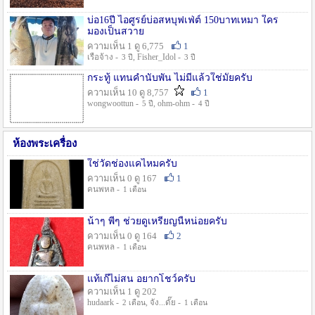
บ่อ16ปี ไอศูรย์บ่อสหบุฟเฟ่ต์ 150บาทเหมา ใคร
มองเป็นสวาย
ความเห็น 1 ดู 6,775
1
เรือจ้าง -
, Fisher_Idol -
3 ปี
3 ปี
กระทู้ แทนคำนับพัน ไม่มีแล้วใช่มั๊ยครับ
ความเห็น 10 ดู 8,757
1
wongwoottun -
, ohm-ohm -
5 ปี
4 ปี
ห้องพระเครื่อง
ใช่วัดช่องแคไหมครับ
ความเห็น 0 ดู 167
1
คนพหล -
1 เดือน
น้าๆ พี่ๆ ช่วยดูเหรียญนี้หน่อยครับ
ความเห็น 0 ดู 164
2
คนพหล -
1 เดือน
แท้เก๊ไม่สน อยากโชว์ครับ
ความเห็น 1 ดู 202
hudaark -
, จัง...ดั๊ย -
2 เดือน
1 เดือน