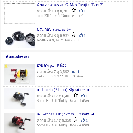
คุ้ยแคะแกะรอก G-Max Ryujin [Part.2]
ความเห็น 8 ดู 8,281
1
morn2516 -
, Num mea -
9 ปี
1 ปี
ประกอบ steez sv tw
ความเห็น 8 ดู 6,937
1
Kodin -
, sa_ra_raw -
8 ปี
2 ปี
ห้องแต่งรอก
อัพเดท px เหลือง
ความเห็น 7 ดู 3,592
1
shito--- -
, พราน05 -
6 ปี
3 เดือน
► Lauda (31mm) Signature ◄
ความเห็น 17 ดู 6,401
1
Soros R -
, Toddy Dada -
8 ปี
4 เดือน
► Alphas Air (32mm) Custom ◄
ความเห็น 17 ดู 8,350
1
Soros R -
, Toddy Dada -
8 ปี
4 เดือน