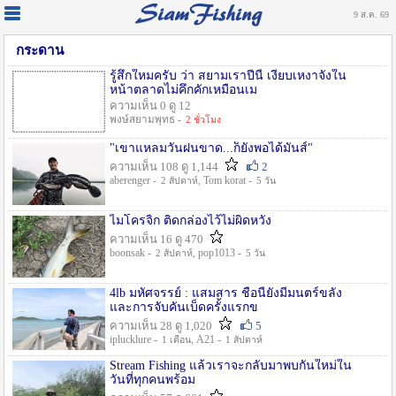
9 ส.ค. 69
กระดาน
รู้สึกใหมครับ ว่า สยามเราปีนี้ เงียบเหงาจังใน
หน้าตลาดไม่คึกคักเหมือนเม
ความเห็น 0 ดู 12
พงษ์สยามพุทธ -
2 ชั่วโมง
"เขาแหลมวันฝนขาด...ก็ยังพอได้มันส์"
ความเห็น 108 ดู 1,144
2
aberenger -
, Tom korat -
2 สัปดาห์
5 วัน
ไมโครจิ้ก ติดกล่องไว้ไม่ผิดหวัง
ความเห็น 16 ดู 470
boonsak -
, pop1013 -
2 สัปดาห์
5 วัน
4lb มหัศจรรย์ : แสมสาร ชื่อนี้ยังมีมนตร์ขลัง
และการจับคันเบ็ดครั้งแรกข
ความเห็น 28 ดู 1,020
5
iplucklure -
, A21 -
1 เดือน
1 สัปดาห์
Stream Fishing แล้วเราจะกลับมาพบกันใหม่ใน
วันที่ทุกคนพร้อม