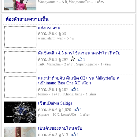
Wongwoottun -
, WongwootTun -
5 ปี
1 เดือน
ห้องคำถาม/ความเห็น
แก่งกระจาน
ความเห็น 0 ดู 53
wanchalerm_wan -
5 วัน
คันชิงหลิว 4.5 ควรใช้เลาขนาดเท่าไหร่ดีครับ
ความเห็น 2 ดู 297
1
TuK_Mahachai -
, Superbiggame -
2 เดือน
1 เดือน
แนะนำด้วยคับ คันเบ็ด O2+ รุ่น Valkyrieกับ คั
นShimano Bass One XT เลือก
ความเห็น 1 ดู 187
1
bamoo -
, Khong_beng -
1 เดือน
1 เดือน
เซียนDaiwa Saltiga
ความเห็น 6 ดู 1,620
1
physale -
, kom2005s -
10 ปี
1 เดือน
เป็นคันของค่ายไหนครับ
ความเห็น 3 ดู 313
1