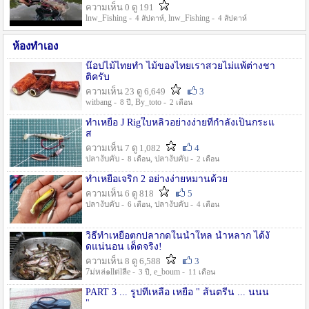
ความเห็น 0 ดู 191
lnw_Fishing -
, lnw_Fishing -
4 สัปดาห์
4 สัปดาห์
ห้องทำเอง
น๊อปไม้ไทยทำ ไม้ของไทยเราสวยไม่แพ้ต่างชา
ติครับ
ความเห็น 23 ดู 6,649
3
witbang -
, By_toto -
8 ปี
2 เดือน
ทำเหยื่อ J Rigใบหลิวอย่างง่ายที่กำลังเป็นกระแ
ส
ความเห็น 7 ดู 1,082
4
ปลางับคับ -
, ปลางับคับ -
8 เดือน
2 เดือน
ทำเหยื่อเจริก 2 อย่างง่ายหมานด้วย
ความเห็น 6 ดู 818
5
ปลางับคับ -
, ปลางับคับ -
6 เดือน
4 เดือน
วิธีทำเหยื่อตกปลากดในน้ำใหล น้ำหลาก ได้งั
ดแน่นอน เด็ดจริง!
ความเห็น 8 ดู 6,588
3
7ม่หล่๑llต่lลีe -
, e_boum -
3 ปี
11 เดือน
PART 3 ... รูปที่เหลือ เหยื่อ " ส้นตรีน ... นนน
"