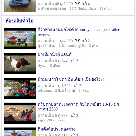
ความเห็น 48 ดู 7,200
4
อาทิตย์วงศ์สุวรรณ -
, Toddy Dada -
13 ปี
11 เดือน
ห้องคลิปทั่วไป
รีวิวพ่วงนอนมอไซค์ Motorcycle camper trailer
review.
ความเห็น 11 ดู 4,269
2
ขุนสุราพ่าย -
, moothong105 -
2 ปี
3 เดือน
มาเที่ยวนิวซีแลนด์
ความเห็น 0 ดู 744
3
aiyod. -
5 เดือน
น้ำมะนาวโซดา อินเดีย!! เป็นยังไง??
ความเห็น 1 ดู 1,622
2
ee16korat -
, มโนรมย์ -
2 ปี
6 เดือน
ทริปตกปลาทะเลตราด กับไต๋เหมี่ยว 13-15 มก
ราคม 2569
ความเห็น 0 ดู 838
3
kapong99 -
6 เดือน
ติดตั้งล้อประคองพ่วง
ความเห็น 0 ดู 517
3