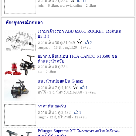
ความเห็น 7 ดู 834
11
jadel -
, worawitnonline -
6 เดือน
2 เดือน
ห้องอุปกรณ์ตกปลา
เรามาล้างรอก ABU 6500C ROCKET เองกันเถ
อะ..!!!
ความเห็น 30 ดู 31,049
2
tanapat t. -
, Seagull20 -
18 ปี
1 เดือน
อยากเปลี่ยนน็อป TICA CANDO ST3500 ขอ
คำแนะนำครับ
ความเห็น 0 ดู 284
vin -
3 เดือน
แนะนำหน่อยสปิน G max
ความเห็น 7 ดู 4,193
1
ป๋าโก้ -
, นิพนธ์082162660 -
9 ปี
9 เดือน
ราคาคันjmครับ
ความเห็น 1 ดู 2,482
1
tangtr -
, มโนรมย์ -
12 ปี
12 เดือน
Pflueger Supreme XT ใครพอหาอะไหล่หรือพอ
ซ่อมได้บ้างครับ