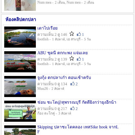
Num mea -
, Num mea -
2 เดือน
2 เดือน
ห้องคลิปตกปลา
เดาไปเรื่อย
ความเห็น 2 ดู 146
1
footfish -
, เอ สระบุรี -
1 สัปดาห์
5 วัน
ABU ชุดนี้ ตกกะพง แจ่มเลย
ความเห็น 2 ดู 139
1
footfish -
, เอ สระบุรี -
1 สัปดาห์
5 วัน
จูงกุ้ง ตกปลาเก๋า ตอนเช้าครับ
ความเห็น 0 ดู 134
2
Muu26 -
2 สัปดาห์
ช่อน ชะโด@สุพรรณบุรี กัดดียิ่งกว่ายุงอีกน้า
ความเห็น 0 ดู 217
2
ก้อง ตะโกคู่ -
3 สัปดาห์
Skipping ปลาชะโดคลอง เทสSike hook จากL
F