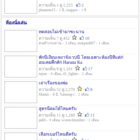
ความเห็น 1 ดู 2,255
2
phantom15 -
, snapper -
1 ปี
1 ปี
ห้องนั่งเล่น
ทดสอบไม่เข้ามาซะนาน
ความเห็น 7 ดู 452
10
ตนทำกระดาษ -
, nickpim007 -
3 เดือน
1 เดือน
พักนี้เงียบเหงาจังเวปนี้ โดยเฉพาะห้องนี้ที่แต่ก่
อนเคยคึกคัก Haruna Ka
ความเห็น 9 ดู 1,161
17
tepun -
, d1_fighter -
9 เดือน
2 เดือน
เล่าเรื่องของพ่อ
ความเห็น 52 ดู 2,270
8
Mantis -
, Yamong-t -
8 ปี
2 เดือน
สูตรนี้ดมได้ไหมครับ
ความเห็น 11 ดู 1,280
11
jadel -
, worawitnonline -
9 เดือน
2 เดือน
เลือกเบอร์ไหนดีครับ