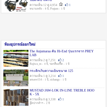
ความเห็น 12 ดู 4,954
1
หนามหลัง -
, Prajum -
8 ปี
1 ปี
ห้องอุปกรณ์ออกใหม่
The Anjumaraa คัน Hi-End รุ่นแรกจาก PREY
LAB
ความเห็น 2 ดู 7,251
2
Rujiwa_m -
, รอกลื่นปรื๊ด -
4 ปี
1 ปี
กระติกเก็บความเย็นขนาด 125
ความเห็น 1 ดู 3,214
1
artsave114 -
, sichangs -
1 ปี
1 ปี
MUSTAD JAW-LOK IN-LINE TREBLE HOO
K - 5X
ความเห็น 0 ดู 3,338
1
อู๊ดปากลำฯ -
2 ปี