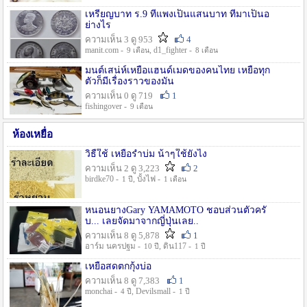
เหรียญบาท ร.9 ที่แพงเป็นแสนบาท ที่มาเป็นอ
ย่างไร
ความเห็น 3 ดู 953
4
manit.com -
, d1_fighter -
9 เดือน
8 เดือน
มนต์เสน่ห์เหยื่อแฮนด์เมดของคนไทย เหยื่อทุก
ตัวก็มีเรื่องราวของมัน
ความเห็น 0 ดู 719
1
fishingover -
9 เดือน
ห้องเหยื่อ
วิธืใช้ เหยื่อรำบ่ม น้าๆใช้ยังไง
ความเห็น 2 ดู 3,223
2
birdke70 -
, บั้งไฟ -
1 ปี
1 เดือน
หนอนยางGary YAMAMOTO ชอบส่วนตัวครั
บ... เลยจัดมาจากญี่ปุ่นเลย..
ความเห็น 8 ดู 5,878
1
อาร์ม นครปฐม -
, ดิน117 -
10 ปี
1 ปี
เหยื่อสดตกกุ้งบ่อ
ความเห็น 8 ดู 7,383
1
monchai -
, Devilsmall -
4 ปี
1 ปี