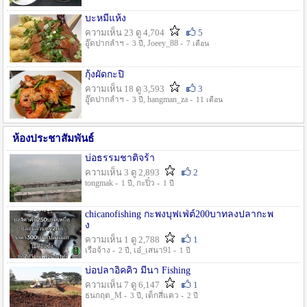
บะหมี่แห้ง
ความเห็น 23 ดู 4,704
5
อู๊ดปากลำฯ -
, Joeey_88 -
3 ปี
7 เดือน
กุ้งผัดกะปิ
ความเห็น 18 ดู 3,593
3
อู๊ดปากลำฯ -
, hangman_za -
3 ปี
11 เดือน
ห้องประชาสัมพันธ์
บ่อธรรมชาติจร้า
ความเห็น 3 ดู 2,893
2
tongmak -
, กะปิ๋ว -
1 ปี
1 ปี
chicanofishing กะพงบุฟเฟ่ต์200บาทลงปลากะพ
ง
ความเห็น 1 ดู 2,788
1
เรือจ้าง -
, เอ๋_เสนา91 -
2 ปี
1 ปี
บ่อปลาอิคคิว มีนา Fishing
ความเห็น 7 ดู 6,147
1
ธนกฤต_M -
, เด็กสี่แคว -
3 ปี
2 ปี