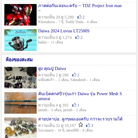
ภาคต่อกันเลยนะครับ ~ TDZ Project Iron man
~
ความเห็น 20 ดู 5,290
2
Khunakorn -
, Toddy Dada -
7 ปี
4 เดือน
Daiwa 2024 Luvias LT2500S
ความเห็น 0 ดู 1,274
2
hakky -
11 เดือน
ห้องของสะสม
ฝูง คุณปู่ Daiwa
ความเห็น 2 ดู 286
2
มณีนพเก้า -
, Saknakrub -
2 เดือน
1 เดือน
คันเบ็ดตกสปิ๋วรุ่นเก่า Daiwa รุ่น Power Mesh S
amurai
ความเห็น 4 ดู 392
1
jarinth -
, jarinth -
3 เดือน
2 เดือน
สายปลาบ่อ..ลูกๆผมเองครับ กว่าจะรวบรวมได้
ความเห็น 32 ดู 10,197
3
Suwanarty -
, tatoo006 -
10 ปี
8 เดือน