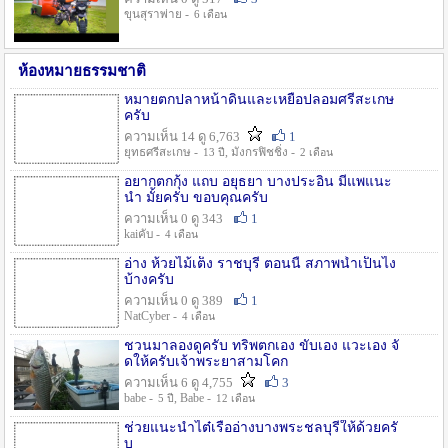
ขุนสุราพ่าย -
6 เดือน
ห้องหมายธรรมชาติ
หมายตกปลาหน้าดินและเหยื่อปลอมศรีสะเกษ
ครับ
ความเห็น 14 ดู 6,763
1
ยุทธศรีสะเกษ -
, มังกรฟิชชิ่ง -
13 ปี
2 เดือน
อยากตกกุ้ง แถบ อยุธยา บางประอิน มีแพแนะ
นำ มั้ยครับ ขอบคุณครับ
ความเห็น 0 ดู 343
1
kaiคับ -
4 เดือน
อ่าง ห้วยไม้เต็ง ราชบุรี ตอนนี้ สภาพน้ำเป็นไง
บ้างครับ
ความเห็น 0 ดู 389
1
NatCyber -
4 เดือน
ชวนมาลองดูครับ ทริพตกเอง ขับเอง แวะเอง จั
ดให้ครับเจ้าพระยาสามโคก
ความเห็น 6 ดู 4,755
3
babe -
, Babe -
5 ปี
12 เดือน
ช่วยแนะนำไต๋เรืออ่างบางพระชลบุรีให้ด้วยครั
บ