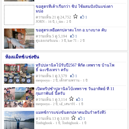
ขอสูตรที่เค้าเรียกว่า ชิป ใช้ผสมปังปั่นแข่งตา
มบ่อ
ความเห็น 21 ดู 24,752
1
JORN -
, i_tim -
16 ปี
2 ปี
ขอสูตรเหยื่อตกปลาตะโกก อ.บางบาล คับ
ความเห็น 5 ดู 5,194
1
ตู่แฮงเกอร์แมน -
, kae 71 -
3 ปี
2 ปี
ห้องแม็ทช์/แข่งขัน
ทริปปลานิลโบ้รับปี2567 พิกัด เทพราช บ้านโพ
ธิ์ ฉะเชิงเทรา ครับ
ความเห็น 1 ดู 3,579
1
meepooya -
, เด็กสามพราน -
2 ปี
1 ปี
เปิดทริปซ้ำปลานิลโบ้เทพราช วันอาทิตย์ ที่ 11
กุมภาพันธ์ นี้ครับ
ความเห็น 1 ดู 3,114
1
meepooya -
, เอ๋_เสนา91 -
2 ปี
1 ปี
แมทช์การแข่งขั้นตกปลาคนปั้นรำครั้งที่5
ความเห็น 13 ดู 3,030
1
Tonbighook -
, Tonbighook -
1 ปี
1 ปี