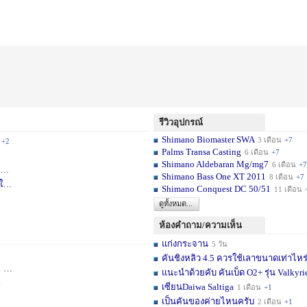
รีวิวอุปกรณ์
Shimano Biomaster SWA
3 เดือน
+7
+2
Palms Transa Casting
6 เดือน
+7
Shimano Aldebaran Mg/mg7
6 เดือน
+7
+5
Shimano Bass One XT 2011
8 เดือน
+7
ใ
1 สัปดาห์
Shimano Conquest DC 50/51
11 เดือน
ดูทั้งหมด...
ห้องคำถาม/ความเห็น
แก่งกระจาน
5 วัน
คันชิงหลิว 4.5 ควรใช้เลาขนาดเท่าไหร
วัน
+11
แนะนำด้วยคับ คันเบ็ด O2+ รุ่น Valkyrie
6
เซียนDaiwa Saltiga
1 เดือน
+1
เป็นคันของค่ายไหนครับ
2 เดือน
+1