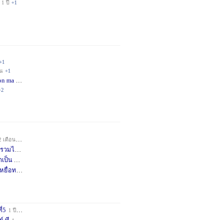
1 ปี
+1
+1
อน
+1
on ma
4 เดือน
+2
+2
2 เดือน
+1
วมได้
7 เดือน
+3
าเป็น
8 เดือน
+4
หยื่อท
9 เดือน
+1
ี่5
1 ปี
+1