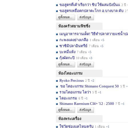
ขอสูตรที่เค้าเรียกว่า ชิป ใช้ผสมปังปั่นแ
2 ปี
ขอสูตรเหยื่อตกปลาตะโกก อ.บางบาล คับ
2 
ดูทั้งหมด...
ส่งข้อมูล
ห้องครัวสยามฟิชชิ่ง
เมนูอาหารจานเด็ด! วิธีทำปลาสวายแช่น้ำปล
กะพงแดงย่างเกลือ
1 เดือน
+5
ซาซิมิปลาอินทรีย์
7 เดือน
+5
บะหมี่แห้ง
7 เดือน
+5
กุ้งผัดกะปิ
10 เดือน
+3
ดูทั้งหมด...
ส่งข้อมูล
ห้องไดอะแกรม
Ryoko Precious
2 ปี
+2
ขอ ไดอะแกรม Shimano Conquest 50
5 ปี
+
รวมไดอแกรม ไดว่า
5 ปี
+1
ไดอะแกรม
6 ปี
+1
Shimano Rarenium CI4+ '12 : 2500
7 ปี
+1
ดูทั้งหมด...
ส่งข้อมูล
ห้องพระเครื่อง
ใช่วัดช่องแคไหมครับ
1 เดือน
+1