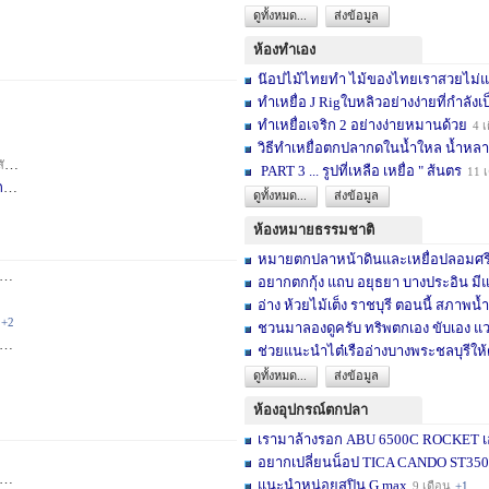
ดูทั้งหมด...
ส่งข้อมูล
ห้องทำเอง
น๊อปไม้ไทยทำ ไม้ของไทยเราสวยไม่แพ้ต
ทำเหยื่อ J Rigใบหลิวอย่างง่ายที่กำลังเป
ทำเหยื่อเจริก 2 อย่างง่ายหมานด้วย
4 เ
วิธีทำเหยื่อตกปลากดในน้ำใหล น้ำหลา
าห์
+2
PART 3 ... รูปที่เหลือ เหยื่อ " ส้นตร
11 
F
4 สัปดาห์
ดูทั้งหมด...
ส่งข้อมูล
ห้องหมายธรรมชาติ
หมายตกปลาหน้าดินและเหยื่อปลอมศรีสะเ
3 เดือน
+2
อยากตกกุ้ง แถบ อยุธยา บางประอิน มีแ
อ่าง ห้วยไม้เต็ง ราชบุรี ตอนนี้ สภาพน้ำ
+2
ชวนมาลองดูครับ ทริพตกเอง ขับเอง แวะ
6 เดือน
+3
ช่วยแนะนำไต๋เรืออ่างบางพระชลบุรีให้
ดูทั้งหมด...
ส่งข้อมูล
ห้องอุปกรณ์ตกปลา
เรามาล้างรอก ABU 6500C ROCKET เอง
อยากเปลี่ยนน็อป TICA CANDO ST3500 ข
+17
แนะนำหน่อยสปิน G max
9 เดือน
+1