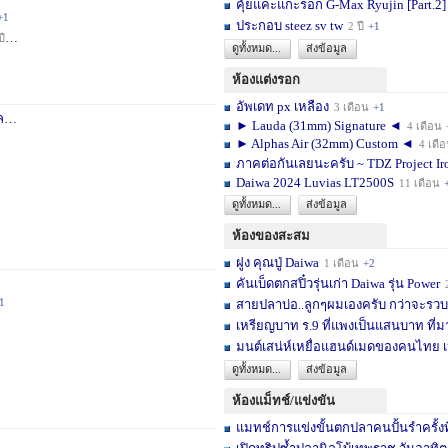
คุ้ยแคะแกะรอก G-Max Ryujin [Part.2]
+1
ประกอบ steez sv tw
2 ปี
+1
ปี
+1
ดูทั้งหมด...
ส่งข้อมูล
ห้องแต่งรอก
อัพเดท px เหลือง
3 เดือน
+1
า
3 สัปดาห์
+1
► Lauda (31mm) Signature ◄
4 เดือน
► Alphas Air (32mm) Custom ◄
4 เดื
ภาคต่อกันเลยนะครับ ~ TDZ Project Ir
Daiwa 2024 Luvias LT2500S
11 เดือน
ดูทั้งหมด...
ส่งข้อมูล
ห้องของสะสม
ฝูง คุณปู่ Daiwa
1 เดือน
+2
คันเบ็ดตกสปิ๋วรุ่นเก่า Daiwa รุ่น Power
1
สายปลาบ่อ..ลูกๆผมเองครับ กว่าจะรวบร
เหรียญบาท ร.9 ที่แพงเป็นแสนบาท ที่ม
มนต์เสน่ห์เหยื่อแฮนด์เมดของคนไทย เ
ดูทั้งหมด...
ส่งข้อมูล
ห้องแม็ทช์/แข่งขัน
แมทช์การแข่งขั้นตกปลาคนปั้นรำครั้งท