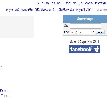
หน้าแรก
|
กระดาน
|
รีวิว
|
ประมูล
|
ตลาด
|
เปิดท้าย
login
|
สมัครสมาชิก
|
วิธีสมัครสมาชิก
|
ลืมชื่อ/รหัส
|
login ไม่ได้?
|
8 ส.ค. 69
ค้นหาข้อมูล
ค้น
จาก
ตั้งแต่ 15 ตุลาคม 2543
+7
่ดีคร
1 เดือน
+1
กั
1 เดือน
+1