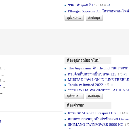
ราคาคันjmครับ
12 เดือน
+1
Pflueger Supreme XT ใครพอหาอะไหล่ห
ดูทั้งหมด...
ส่งข้อมูล
ห้องอุปกรณ์ออกใหม่
The Anjumaraa คัน Hi-End รุ่นแรกจาก
เดือน
+2
กระติกเก็บความเย็นขนาด 125
อน
+1
1 ปี
+1
MUSTAD JAW-LOK IN-LINE TREBLE HOOK
1 เดือน
+1
Tatula sv limited 2022
2 ปี
+1
ท
1 ปี
+1
***NEW DAIWA 2020*** TATULA S
+1
ดูทั้งหมด...
ส่งข้อมูล
ห้องผ่ารอก
ผ่ารอกเบทTeban Litespin DCx
5 เดือน
สอบถามขนาดลูกปืนฝาข้างรอก Daiwa
เ
1 ปี
+1
SHIMANO TWINPOWER 8000 HG
1 ป