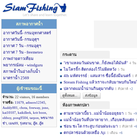
สภาพอากาศน้ำ
อากาศวันนี้- กรมอุทกศาสตร์
อากาศวันนี้- กรมอุตุฯ
อากาศ 7 วัน - กรมอุตุฯ
อากาศ 7 วัน - freemeteo
กระดาน
ภาพถ่ายดาวเทียม
"เขาแหลมวันฝนขาด...ก็ยังพอได้มันส์"
4 วัน
พยากรณ์ลม - windguru
ไมโครจิ้ก ติดกล่องไว้ไม่ผิดหวัง
5 วัน
สภาพน้ำในอ่างเก็บน้ำ
4lb มหัศจรรย์ : แสมสาร ชื่อนี้ยังมีมนตร์
1 สัปดาห์
มาตราน้ำ 2569
Stream Fishing แล้วเราจะกลับมาพบกันใหม่
ผู้เข้าชมขณะนี้
ปลากดแม่น้ำน่านกินดุมากคับ
1 สัปดาห์
+2
ดูทั้งหมด...
ส่งข้อมูล
จำนวน:
22 visitors, 16 members
รายชื่อ:
11679
,
adisorn12345
,
ห้องภาพตกปลา
Auddy001
,
chota
,
freeway
,
jono
,
kai10107
,
kaikillerk
,
krit boon
,
ตามหาปลาเบี้ยว...แม่น้ำน้อยอยุธยา
1 วัน
+9
ohboy
,
pong9504
,
tarpon
,
พชนารถ
แม่น้ำน้อยวันที่ปลาหายาก...เกือบหลับแต่ก
1 
ชำ
,
เมฆ99
,
รุ่งสยาม
,
อู๊ด..อู๊ด
ช่อน ชะโด กระสูบ ก่อนฝนจะมา
1 สัปดาห์
+
ตกปลาช่อนด้วยเหยื่อ Aji
1 เดือน
+6