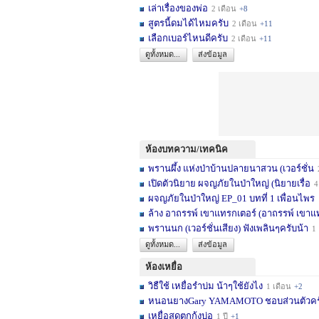
เล่าเรื่องของพ่อ
2 เดือน
+8
สูตรนี้ดมได้ไหมครับ
2 เดือน
+11
เลือกเบอร์ไหนดีครับ
2 เดือน
+11
ดูทั้งหมด...
ส่งข้อมูล
ห้องบทความ/เทคนิค
พรานผึ้ง แห่งป่าบ้านปลายนาสวน (เวอร์ชั่น
2 
เปิดตัวนิยาย ผจญภัยในป่าใหญ่ (นิยายเรื่อ
4 เดื
ผจญภัยในป่าใหญ่ EP_01 บทที่ 1 เพื่อนไพร
1
ล้าง อาถรรพ์ เขาแทรกเตอร์ (อาถรรพ์ เขาแ
พรานนก (เวอร์ชั่นเสียง) ฟังเพลินๆครับน้า
1 ปี
ดูทั้งหมด...
ส่งข้อมูล
ห้องเหยื่อ
วิธืใช้ เหยื่อรำบ่ม น้าๆใช้ยังไง
1 เดือน
+2
หนอนยางGary YAMAMOTO ชอบส่วนตัวครับ... 
เหยื่อสดตกกุ้งบ่อ
1 ปี
+1