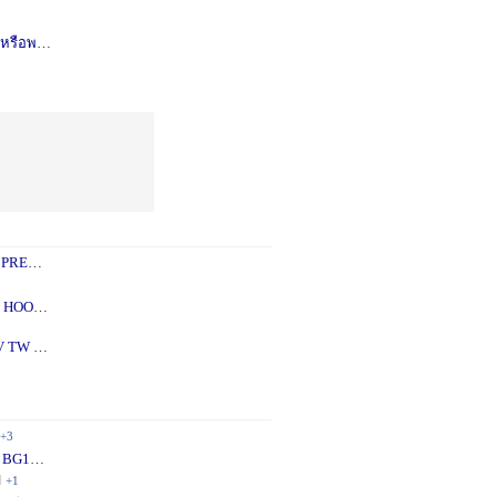
รือพอซ
1 ปี
+1
 PREY
1 ปี
+2
 - 5X
2 ปี
+1
V TW
2 ปี
+1
+3
 BG10
1 ปี
+1
ี
+1