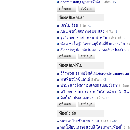
Shore fishing @เกาะสีชัง
1 เดือน
+5
ดูทั้งหมด...
ส่งข้อมูล
ห้องคลิปตกปลา
เดาไปเรื่อย
4 วัน
+1
ABU ชุดนี้ ตกกะพง แจ่มเลย
4 วัน
+1
จูงกุ้ง ตกปลาเก๋า ตอนเช้าครับ
1 สัปดาห์
+2
ช่อน ชะโด@สุพรรณบุรี กัดดียิ่งกว่ายุงอีก
3 สัปด
Skipping ปลาชะโดคลอง เทสSike hook จากL
ดูทั้งหมด...
ส่งข้อมูล
ห้องคลิปทั่วไป
รีวิวพ่วงนอนมอไซค์ Motorcycle camper tra
มาเที่ยวนิวซีแลนด์
5 เดือน
+3
น้ำมะนาวโซดา อินเดีย!! เป็นยังไง??
6 เดือน
ทริปตกปลาทะเลตราด กับไต๋เหมี่ยว 13-15 มก
ติดตั้งล้อประคองพ่วง
6 เดือน
+3
ดูทั้งหมด...
ส่งข้อมูล
ห้องนั่งเล่น
ทดสอบไม่เข้ามาซะนาน
1 เดือน
+10
พักนี้เงียบเหงาจังเวปนี้ โดยเฉพาะห้องนี้
2 เดือน