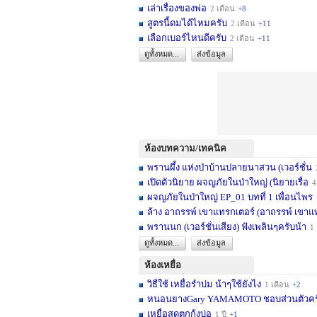
เล่าเรื่องของพ่อ
2 เดือน
+8
สูตรนี้ดมได้ไหมครับ
2 เดือน
+11
เลือกเบอร์ไหนดีครับ
2 เดือน
+11
ดูทั้งหมด...
ส่งข้อมูล
ห้องบทความ/เทคนิค
พรานผึ้ง แห่งป่าบ้านปลายนาสวน (เวอร์ชั่น
2 
เปิดตัวนิยาย ผจญภัยในป่าใหญ่ (นิยายเรื่อ
4 เดื
ผจญภัยในป่าใหญ่ EP_01 บทที่ 1 เพื่อนไพร
1
ล้าง อาถรรพ์ เขาแทรกเตอร์ (อาถรรพ์ เขาแ
พรานนก (เวอร์ชั่นเสียง) ฟังเพลินๆครับน้า
1 ปี
ดูทั้งหมด...
ส่งข้อมูล
ห้องเหยื่อ
วิธืใช้ เหยื่อรำบ่ม น้าๆใช้ยังไง
1 เดือน
+2
หนอนยางGary YAMAMOTO ชอบส่วนตัวครับ... 
เหยื่อสดตกกุ้งบ่อ
1 ปี
+1