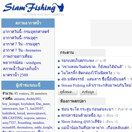
สภาพอากาศน้ำ
อากาศวันนี้- กรมอุทกศาสตร์
อากาศวันนี้- กรมอุตุฯ
อากาศ 7 วัน - กรมอุตุฯ
อากาศ 7 วัน - freemeteo
กระดาน
ภาพถ่ายดาวเทียม
รอกเบทเก็บตกกะพง
47 นาที
พยากรณ์ลม - windguru
"เขาแหลมวันฝนขาด...ก็ยังพอได้มันส์"
3 วัน
สภาพน้ำในอ่างเก็บน้ำ
ไมโครจิ้ก ติดกล่องไว้ไม่ผิดหวัง
3 วัน
มาตราน้ำ 2569
4lb มหัศจรรย์ : แสมสาร ชื่อนี้ยังมีมนตร์
1 สัปดาห์
ผู้เข้าชมขณะนี้
Stream Fishing แล้วเราจะกลับมาพบกันใหม่
ดูทั้งหมด...
ส่งข้อมูล
จำนวน:
95 visitors, 26 members
รายชื่อ:
aimaem
,
Auddy001
,
ห้องภาพตกปลา
boy_komgit
,
boybabed
,
Das_meer
,
iamsweares
,
kae 71
,
kai10107
,
ช่อน ชะโด กระสูบ ก่อนฝนจะมา
1 สัปดาห์
+
kaikillerk
,
lonud
,
moowajirawit
,
ตกปลาช่อนด้วยเหยื่อ Aji
1 เดือน
+5
MR.CASTING
,
nopone
,
satotoo
,
Shore fishing @เกาะสีชัง
1 เดือน
+5
sony7557
,
Sounding
,
tantalize
,
terasak69
,
thermaloou
,
zelda_knight
,
แม่น้ำน้อยวันที่ปลาหายาก...เกือบหลับแต่ก
2 เ