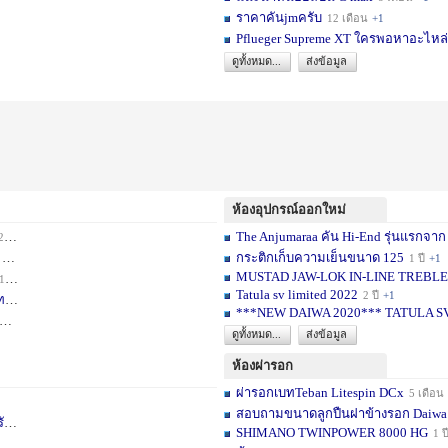
ราคาคันjmครับ
12 เดือน
+1
Pflueger Supreme XT ใครพอหาอะไหล่ห
ดูทั้งหมด...
ส่งข้อมูล
ห้องอุปกรณ์ออกใหม่
The Anjumaraa คัน Hi-End รุ่นแรกจาก
เดือน
+2
กระติกเก็บความเย็นขนาด 125
อน
+1
1 ปี
+1
MUSTAD JAW-LOK IN-LINE TREBLE HOOK
1 เดือน
+1
Tatula sv limited 2022
2 ปี
+1
ท
1 ปี
+1
***NEW DAIWA 2020*** TATULA S
+1
ดูทั้งหมด...
ส่งข้อมูล
ห้องผ่ารอก
ผ่ารอกเบทTeban Litespin DCx
5 เดือน
สอบถามขนาดลูกปืนฝาข้างรอก Daiwa
เ
1 ปี
+1
SHIMANO TWINPOWER 8000 HG
1 ป