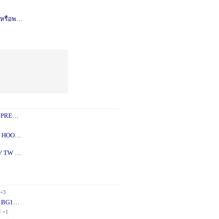
รือพอซ
1 ปี
+1
 PREY
1 ปี
+2
 - 5X
2 ปี
+1
V TW
2 ปี
+1
+3
 BG10
1 ปี
+1
ี
+1