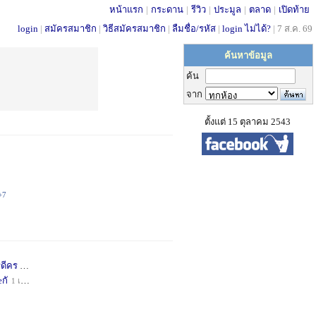
หน้าแรก
|
กระดาน
|
รีวิว
|
ประมูล
|
ตลาด
|
เปิดท้าย
login
|
สมัครสมาชิก
|
วิธีสมัครสมาชิก
|
ลืมชื่อ/รหัส
|
login ไม่ได้?
|
7 ส.ค. 69
ค้นหาข้อมูล
ค้น
จาก
ตั้งแต่ 15 ตุลาคม 2543
+7
่ดีคร
1 เดือน
+1
กั
1 เดือน
+1