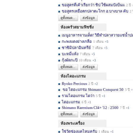
ขอสูตรที่เค้าเรียกว่า ชิป ใช้ผสมปังปั่นแ
2 ปี
ขอสูตรเหยื่อตกปลาตะโกก อ.บางบาล คับ
2 
ดูทั้งหมด...
ส่งข้อมูล
ห้องครัวสยามฟิชชิ่ง
เมนูอาหารจานเด็ด! วิธีทำปลาสวายแช่น้ำปล
กะพงแดงย่างเกลือ
1 เดือน
+5
ซาซิมิปลาอินทรีย์
7 เดือน
+5
บะหมี่แห้ง
7 เดือน
+5
กุ้งผัดกะปิ
10 เดือน
+3
ดูทั้งหมด...
ส่งข้อมูล
ห้องไดอะแกรม
Ryoko Precious
2 ปี
+2
ขอ ไดอะแกรม Shimano Conquest 50
5 ปี
+
รวมไดอแกรม ไดว่า
5 ปี
+1
ไดอะแกรม
6 ปี
+1
Shimano Rarenium CI4+ '12 : 2500
7 ปี
+1
ดูทั้งหมด...
ส่งข้อมูล
ห้องพระเครื่อง
ใช่วัดช่องแคไหมครับ
1 เดือน
+1