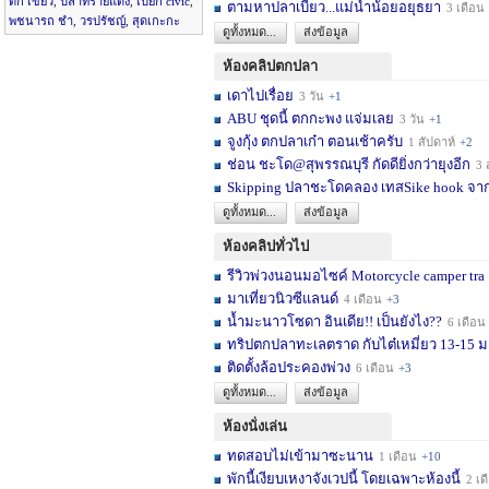
ตึก เขียว
,
ปลาทรายแดง
,
เปี๊ยก civic
,
ตามหาปลาเบี้ยว...แม่น้ำน้อยอยุธยา
3 เดือน
พชนารถ ชำ
,
วรปรัชญ์
,
สุดเกะกะ
ดูทั้งหมด...
ส่งข้อมูล
ห้องคลิปตกปลา
เดาไปเรื่อย
3 วัน
+1
ABU ชุดนี้ ตกกะพง แจ่มเลย
3 วัน
+1
จูงกุ้ง ตกปลาเก๋า ตอนเช้าครับ
1 สัปดาห์
+2
ช่อน ชะโด@สุพรรณบุรี กัดดียิ่งกว่ายุงอีก
3 สัปด
Skipping ปลาชะโดคลอง เทสSike hook จากL
ดูทั้งหมด...
ส่งข้อมูล
ห้องคลิปทั่วไป
รีวิวพ่วงนอนมอไซค์ Motorcycle camper tra
มาเที่ยวนิวซีแลนด์
4 เดือน
+3
น้ำมะนาวโซดา อินเดีย!! เป็นยังไง??
6 เดือน
ทริปตกปลาทะเลตราด กับไต๋เหมี่ยว 13-15 มก
ติดตั้งล้อประคองพ่วง
6 เดือน
+3
ดูทั้งหมด...
ส่งข้อมูล
ห้องนั่งเล่น
ทดสอบไม่เข้ามาซะนาน
1 เดือน
+10
พักนี้เงียบเหงาจังเวปนี้ โดยเฉพาะห้องนี้
2 เดือน