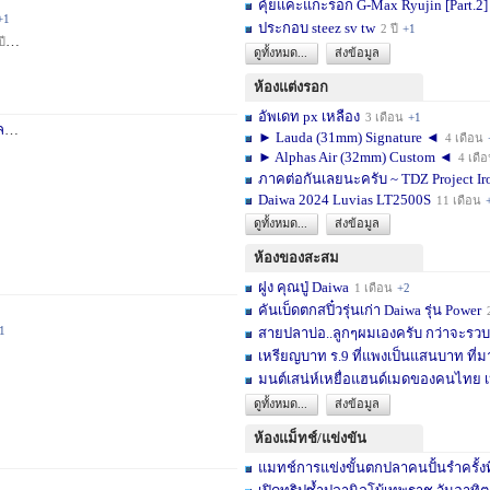
คุ้ยแคะแกะรอก G-Max Ryujin [Part.2]
+1
ประกอบ steez sv tw
2 ปี
+1
ปี
+1
ดูทั้งหมด...
ส่งข้อมูล
ห้องแต่งรอก
อัพเดท px เหลือง
3 เดือน
+1
า
3 สัปดาห์
+1
► Lauda (31mm) Signature ◄
4 เดือน
► Alphas Air (32mm) Custom ◄
4 เดื
ภาคต่อกันเลยนะครับ ~ TDZ Project Ir
Daiwa 2024 Luvias LT2500S
11 เดือน
ดูทั้งหมด...
ส่งข้อมูล
ห้องของสะสม
ฝูง คุณปู่ Daiwa
1 เดือน
+2
คันเบ็ดตกสปิ๋วรุ่นเก่า Daiwa รุ่น Power
1
สายปลาบ่อ..ลูกๆผมเองครับ กว่าจะรวบร
เหรียญบาท ร.9 ที่แพงเป็นแสนบาท ที่ม
มนต์เสน่ห์เหยื่อแฮนด์เมดของคนไทย เ
ดูทั้งหมด...
ส่งข้อมูล
ห้องแม็ทช์/แข่งขัน
แมทช์การแข่งขั้นตกปลาคนปั้นรำครั้งท