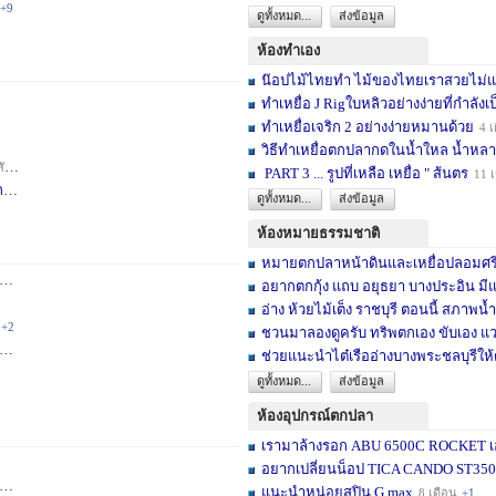
+9
ดูทั้งหมด...
ส่งข้อมูล
ห้องทำเอง
น๊อปไม้ไทยทำ ไม้ของไทยเราสวยไม่แพ้ต
ทำเหยื่อ J Rigใบหลิวอย่างง่ายที่กำลังเป
ทำเหยื่อเจริก 2 อย่างง่ายหมานด้วย
4 เ
วิธีทำเหยื่อตกปลากดในน้ำใหล น้ำหลา
าห์
+2
PART 3 ... รูปที่เหลือ เหยื่อ " ส้นตร
11 
F
3 สัปดาห์
ดูทั้งหมด...
ส่งข้อมูล
ห้องหมายธรรมชาติ
หมายตกปลาหน้าดินและเหยื่อปลอมศรีสะเ
3 เดือน
+2
อยากตกกุ้ง แถบ อยุธยา บางประอิน มีแ
อ่าง ห้วยไม้เต็ง ราชบุรี ตอนนี้ สภาพน้ำ
+2
ชวนมาลองดูครับ ทริพตกเอง ขับเอง แวะ
6 เดือน
+3
ช่วยแนะนำไต๋เรืออ่างบางพระชลบุรีให้
ดูทั้งหมด...
ส่งข้อมูล
ห้องอุปกรณ์ตกปลา
เรามาล้างรอก ABU 6500C ROCKET เอง
อยากเปลี่ยนน็อป TICA CANDO ST3500 ข
+17
แนะนำหน่อยสปิน G max
8 เดือน
+1