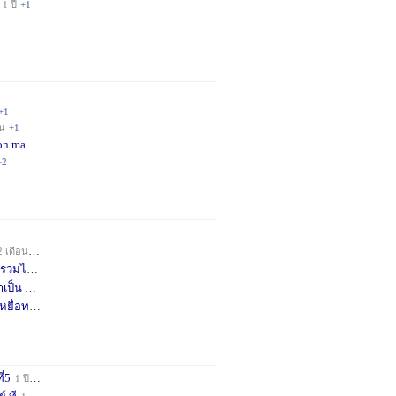
1 ปี
+1
+1
อน
+1
on ma
4 เดือน
+2
+2
2 เดือน
+1
วมได้
7 เดือน
+3
าเป็น
8 เดือน
+4
หยื่อท
9 เดือน
+1
ี่5
1 ปี
+1