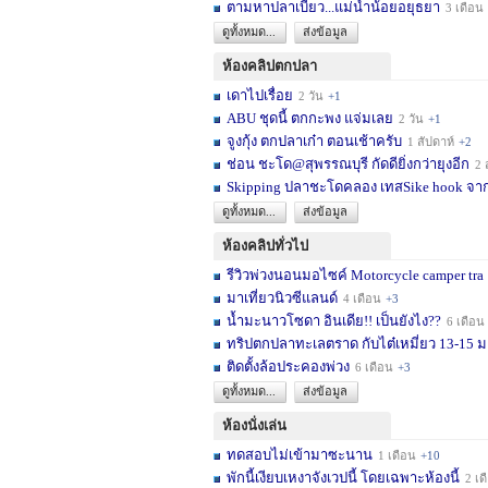
ตามหาปลาเบี้ยว...แม่น้ำน้อยอยุธยา
3 เดือน
ดูทั้งหมด...
ส่งข้อมูล
ห้องคลิปตกปลา
เดาไปเรื่อย
2 วัน
+1
ABU ชุดนี้ ตกกะพง แจ่มเลย
2 วัน
+1
จูงกุ้ง ตกปลาเก๋า ตอนเช้าครับ
1 สัปดาห์
+2
ช่อน ชะโด@สุพรรณบุรี กัดดียิ่งกว่ายุงอีก
2 สัปด
Skipping ปลาชะโดคลอง เทสSike hook จากL
ดูทั้งหมด...
ส่งข้อมูล
ห้องคลิปทั่วไป
รีวิวพ่วงนอนมอไซค์ Motorcycle camper tra
มาเที่ยวนิวซีแลนด์
4 เดือน
+3
น้ำมะนาวโซดา อินเดีย!! เป็นยังไง??
6 เดือน
ทริปตกปลาทะเลตราด กับไต๋เหมี่ยว 13-15 มก
ติดตั้งล้อประคองพ่วง
6 เดือน
+3
ดูทั้งหมด...
ส่งข้อมูล
ห้องนั่งเล่น
ทดสอบไม่เข้ามาซะนาน
1 เดือน
+10
พักนี้เงียบเหงาจังเวปนี้ โดยเฉพาะห้องนี้
2 เดือน