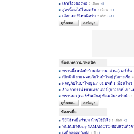
เล่าเรื่องของพ่อ
2 เดือน
+8
สูตรนี้ดมได้ไหมครับ
2 เดือน
+11
เลือกเบอร์ไหนดีครับ
2 เดือน
+11
ดูทั้งหมด...
ส่งข้อมูล
ห้องบทความ/เทคนิค
พรานผึ้ง แห่งป่าบ้านปลายนาสวน (เวอร์ชั่น
2 
เปิดตัวนิยาย ผจญภัยในป่าใหญ่ (นิยายเรื่อ
4 เดื
ผจญภัยในป่าใหญ่ EP_01 บทที่ 1 เพื่อนไพร
1
ล้าง อาถรรพ์ เขาแทรกเตอร์ (อาถรรพ์ เขาแ
พรานนก (เวอร์ชั่นเสียง) ฟังเพลินๆครับน้า
1 ปี
ดูทั้งหมด...
ส่งข้อมูล
ห้องเหยื่อ
วิธืใช้ เหยื่อรำบ่ม น้าๆใช้ยังไง
1 เดือน
+2
หนอนยางGary YAMAMOTO ชอบส่วนตัวครับ... 
เหยื่อสดตกกุ้งบ่อ
1 ปี
+1