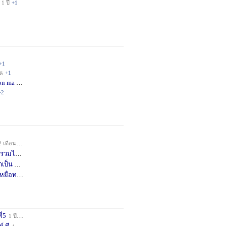
1 ปี
+1
+1
อน
+1
on ma
4 เดือน
+2
+2
2 เดือน
+1
วมได้
7 เดือน
+3
าเป็น
8 เดือน
+4
หยื่อท
9 เดือน
+1
ี่5
1 ปี
+1