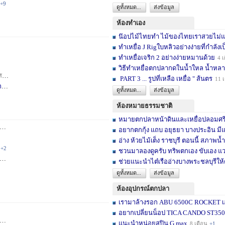
+9
ดูทั้งหมด...
ส่งข้อมูล
ห้องทำเอง
น๊อปไม้ไทยทำ ไม้ของไทยเราสวยไม่แพ้ต
ทำเหยื่อ J Rigใบหลิวอย่างง่ายที่กำลังเป
ทำเหยื่อเจริก 2 อย่างง่ายหมานด้วย
4 เ
วิธีทำเหยื่อตกปลากดในน้ำใหล น้ำหลา
าห์
+2
PART 3 ... รูปที่เหลือ เหยื่อ " ส้นตร
11 
F
3 สัปดาห์
ดูทั้งหมด...
ส่งข้อมูล
ห้องหมายธรรมชาติ
หมายตกปลาหน้าดินและเหยื่อปลอมศรีสะเ
3 เดือน
+2
อยากตกกุ้ง แถบ อยุธยา บางประอิน มีแ
อ่าง ห้วยไม้เต็ง ราชบุรี ตอนนี้ สภาพน้ำ
+2
ชวนมาลองดูครับ ทริพตกเอง ขับเอง แวะ
6 เดือน
+3
ช่วยแนะนำไต๋เรืออ่างบางพระชลบุรีให้
ดูทั้งหมด...
ส่งข้อมูล
ห้องอุปกรณ์ตกปลา
เรามาล้างรอก ABU 6500C ROCKET เอง
อยากเปลี่ยนน็อป TICA CANDO ST3500 ข
+17
แนะนำหน่อยสปิน G max
8 เดือน
+1