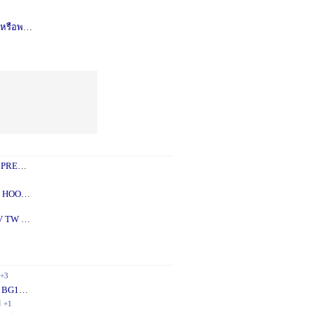
รือพอซ
1 ปี
+1
 PREY
1 ปี
+2
 - 5X
2 ปี
+1
V TW
2 ปี
+1
+3
 BG10
1 ปี
+1
ี
+1