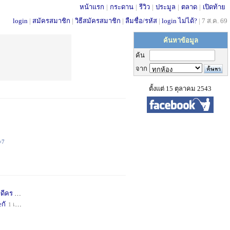
หน้าแรก
|
กระดาน
|
รีวิว
|
ประมูล
|
ตลาด
|
เปิดท้าย
login
|
สมัครสมาชิก
|
วิธีสมัครสมาชิก
|
ลืมชื่อ/รหัส
|
login ไม่ได้?
|
7 ส.ค. 69
ค้นหาข้อมูล
ค้น
จาก
ตั้งแต่ 15 ตุลาคม 2543
+7
่ดีคร
1 เดือน
+1
กั
1 เดือน
+1