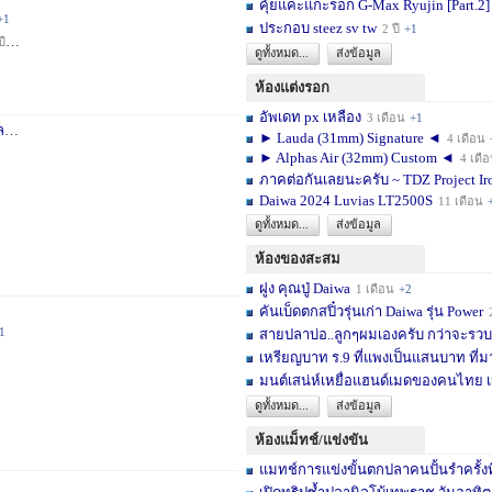
คุ้ยแคะแกะรอก G-Max Ryujin [Part.2]
+1
ประกอบ steez sv tw
2 ปี
+1
ปี
+1
ดูทั้งหมด...
ส่งข้อมูล
ห้องแต่งรอก
อัพเดท px เหลือง
3 เดือน
+1
า
3 สัปดาห์
+1
► Lauda (31mm) Signature ◄
4 เดือน
► Alphas Air (32mm) Custom ◄
4 เดื
ภาคต่อกันเลยนะครับ ~ TDZ Project Ir
Daiwa 2024 Luvias LT2500S
11 เดือน
ดูทั้งหมด...
ส่งข้อมูล
ห้องของสะสม
ฝูง คุณปู่ Daiwa
1 เดือน
+2
คันเบ็ดตกสปิ๋วรุ่นเก่า Daiwa รุ่น Power
1
สายปลาบ่อ..ลูกๆผมเองครับ กว่าจะรวบร
เหรียญบาท ร.9 ที่แพงเป็นแสนบาท ที่ม
มนต์เสน่ห์เหยื่อแฮนด์เมดของคนไทย เ
ดูทั้งหมด...
ส่งข้อมูล
ห้องแม็ทช์/แข่งขัน
แมทช์การแข่งขั้นตกปลาคนปั้นรำครั้งท