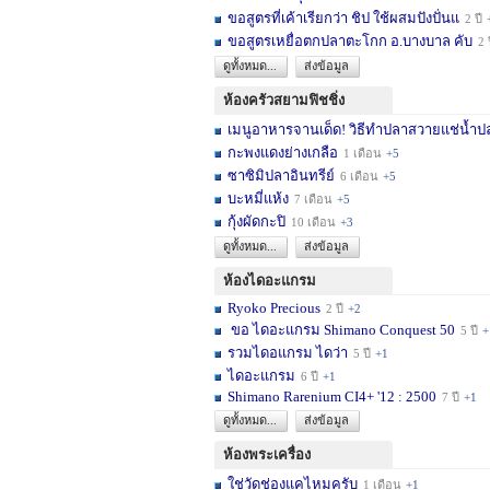
ขอสูตรที่เค้าเรียกว่า ชิป ใช้ผสมปังปั่นแ
2 ปี
ขอสูตรเหยื่อตกปลาตะโกก อ.บางบาล คับ
2 
ดูทั้งหมด...
ส่งข้อมูล
ห้องครัวสยามฟิชชิ่ง
เมนูอาหารจานเด็ด! วิธีทำปลาสวายแช่น้ำปล
กะพงแดงย่างเกลือ
1 เดือน
+5
ซาซิมิปลาอินทรีย์
6 เดือน
+5
บะหมี่แห้ง
7 เดือน
+5
กุ้งผัดกะปิ
10 เดือน
+3
ดูทั้งหมด...
ส่งข้อมูล
ห้องไดอะแกรม
Ryoko Precious
2 ปี
+2
ขอ ไดอะแกรม Shimano Conquest 50
5 ปี
+
รวมไดอแกรม ไดว่า
5 ปี
+1
ไดอะแกรม
6 ปี
+1
Shimano Rarenium CI4+ '12 : 2500
7 ปี
+1
ดูทั้งหมด...
ส่งข้อมูล
ห้องพระเครื่อง
ใช่วัดช่องแคไหมครับ
1 เดือน
+1