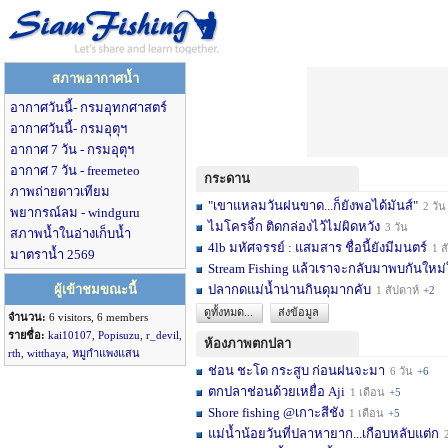
สภาพอากาศน้ำ
อากาศวันนี้- กรมอุทกศาสตร์
อากาศวันนี้- กรมอุตุฯ
อากาศ 7 วัน - กรมอุตุฯ
อากาศ 7 วัน - freemeteo
กระดาน
ภาพถ่ายดาวเทียม
"เขาแหลมวันฝนขาด...ก็ยังพอได้มันส์"
2 วัน
พยากรณ์ลม - windguru
ไมโครจิ้ก ติดกล่องไว้ไม่ผิดหวัง
3 วัน
สภาพน้ำในอ่างเก็บน้ำ
4lb มหัศจรรย์ : แสมสาร ชื่อนี้ยังมีมนตร์
1 สัปดาห์
มาตราน้ำ 2569
Stream Fishing แล้วเราจะกลับมาพบกันใหม่
ผู้เข้าชมขณะนี้
ปลากดแม่น้ำน่านกินดุมากคับ
1 สัปดาห์
+2
ดูทั้งหมด...
ส่งข้อมูล
จำนวน:
6 visitors, 6 members
รายชื่อ:
kai10107
,
Popisuzu
,
r_devil
,
ห้องภาพตกปลา
rth
,
witthaya
,
หมูกำแพงแสน
ช่อน ชะโด กระสูบ ก่อนฝนจะมา
6 วัน
+6
ตกปลาช่อนด้วยเหยื่อ Aji
1 เดือน
+5
Shore fishing @เกาะสีชัง
1 เดือน
+5
แม่น้ำน้อยวันที่ปลาหายาก...เกือบหลับแต่ก
2 เ