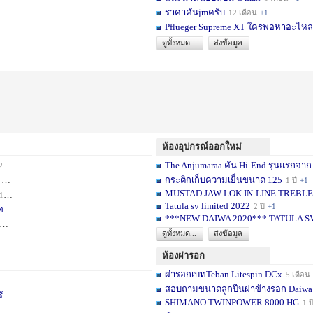
ราคาคันjmครับ
12 เดือน
+1
Pflueger Supreme XT ใครพอหาอะไหล่ห
ดูทั้งหมด...
ส่งข้อมูล
ห้องอุปกรณ์ออกใหม่
The Anjumaraa คัน Hi-End รุ่นแรกจาก
เดือน
+2
กระติกเก็บความเย็นขนาด 125
อน
+1
1 ปี
+1
MUSTAD JAW-LOK IN-LINE TREBLE HOOK
1 เดือน
+1
Tatula sv limited 2022
2 ปี
+1
ท
1 ปี
+1
***NEW DAIWA 2020*** TATULA S
+1
ดูทั้งหมด...
ส่งข้อมูล
ห้องผ่ารอก
ผ่ารอกเบทTeban Litespin DCx
5 เดือน
สอบถามขนาดลูกปืนฝาข้างรอก Daiwa
เ
1 ปี
+1
SHIMANO TWINPOWER 8000 HG
1 ป