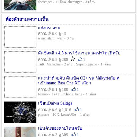
aberenger -
, aberenger -
4 เดือน
3 เดือน
ห้องคำถาม/ความเห็น
แก่งกระจาน
ความเห็น 0 ดู 43
wanchalerm_wan -
3 วัน
คันชิงหลิว 4.5 ควรใช้เลาขนาดเท่าไหร่ดีครับ
ความเห็น 2 ดู 288
1
TuK_Mahachai -
, Superbiggame -
2 เดือน
1 เดือน
แนะนำด้วยคับ คันเบ็ด O2+ รุ่น Valkyrieกับ คั
นShimano Bass One XT เลือก
ความเห็น 1 ดู 180
1
bamoo -
, Khong_beng -
1 เดือน
1 เดือน
เซียนDaiwa Saltiga
ความเห็น 6 ดู 1,616
1
physale -
, kom2005s -
10 ปี
1 เดือน
เป็นคันของค่ายไหนครับ
ความเห็น 3 ดู 309
1