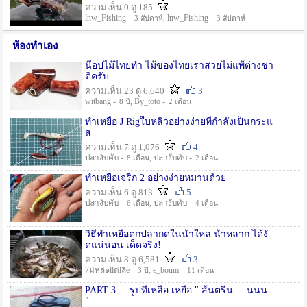
ความเห็น 0 ดู 185
lnw_Fishing -
, lnw_Fishing -
3 สัปดาห์
3 สัปดาห์
ห้องทำเอง
น๊อปไม้ไทยทำ ไม้ของไทยเราสวยไม่แพ้ต่างชา
ติครับ
ความเห็น 23 ดู 6,640
3
witbang -
, By_toto -
8 ปี
2 เดือน
ทำเหยื่อ J Rigใบหลิวอย่างง่ายที่กำลังเป็นกระแ
ส
ความเห็น 7 ดู 1,076
4
ปลางับคับ -
, ปลางับคับ -
8 เดือน
2 เดือน
ทำเหยื่อเจริก 2 อย่างง่ายหมานด้วย
ความเห็น 6 ดู 813
5
ปลางับคับ -
, ปลางับคับ -
6 เดือน
4 เดือน
วิธีทำเหยื่อตกปลากดในน้ำใหล น้ำหลาก ได้งั
ดแน่นอน เด็ดจริง!
ความเห็น 8 ดู 6,581
3
7ม่หล่๑llต่lลีe -
, e_boum -
3 ปี
11 เดือน
PART 3 ... รูปที่เหลือ เหยื่อ " ส้นตรีน ... นนน
"