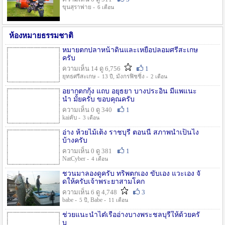
ขุนสุราพ่าย -
6 เดือน
ห้องหมายธรรมชาติ
หมายตกปลาหน้าดินและเหยื่อปลอมศรีสะเกษ
ครับ
ความเห็น 14 ดู 6,756
1
ยุทธศรีสะเกษ -
, มังกรฟิชชิ่ง -
13 ปี
2 เดือน
อยากตกกุ้ง แถบ อยุธยา บางประอิน มีแพแนะ
นำ มั้ยครับ ขอบคุณครับ
ความเห็น 0 ดู 340
1
kaiคับ -
3 เดือน
อ่าง ห้วยไม้เต็ง ราชบุรี ตอนนี้ สภาพน้ำเป็นไง
บ้างครับ
ความเห็น 0 ดู 381
1
NatCyber -
4 เดือน
ชวนมาลองดูครับ ทริพตกเอง ขับเอง แวะเอง จั
ดให้ครับเจ้าพระยาสามโคก
ความเห็น 6 ดู 4,748
3
babe -
, Babe -
5 ปี
11 เดือน
ช่วยแนะนำไต๋เรืออ่างบางพระชลบุรีให้ด้วยครั
บ