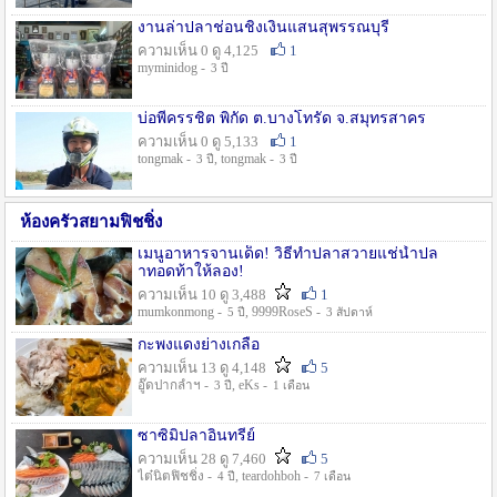
งานล่าปลาช่อนชิงเงินแสนสุพรรณบุรี
ความเห็น 0 ดู 4,125
1
myminidog -
3 ปี
บ่อพี่ครรชิต พิกัด ต.บางโทรัด จ.สมุทรสาคร
ความเห็น 0 ดู 5,133
1
tongmak -
, tongmak -
3 ปี
3 ปี
ห้องครัวสยามฟิชชิ่ง
เมนูอาหารจานเด็ด! วิธีทำปลาสวายแช่น้ำปล
าทอดท้าให้ลอง!
ความเห็น 10 ดู 3,488
1
mumkonmong -
, 9999RoseS -
5 ปี
3 สัปดาห์
กะพงแดงย่างเกลือ
ความเห็น 13 ดู 4,148
5
อู๊ดปากลำฯ -
, eKs -
3 ปี
1 เดือน
ซาซิมิปลาอินทรีย์
ความเห็น 28 ดู 7,460
5
ไต๋นิตฟิชชิ่ง -
, teardohboh -
4 ปี
7 เดือน