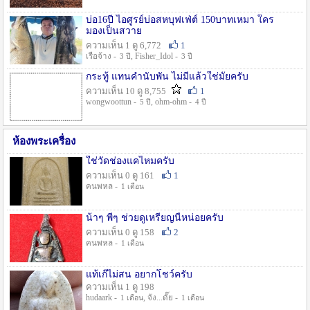
บ่อ16ปี ไอศูรย์บ่อสหบุฟเฟ่ต์ 150บาทเหมา ใคร
มองเป็นสวาย
ความเห็น 1 ดู 6,772
1
เรือจ้าง -
, Fisher_Idol -
3 ปี
3 ปี
กระทู้ แทนคำนับพัน ไม่มีแล้วใช่มั๊ยครับ
ความเห็น 10 ดู 8,755
1
wongwoottun -
, ohm-ohm -
5 ปี
4 ปี
ห้องพระเครื่อง
ใช่วัดช่องแคไหมครับ
ความเห็น 0 ดู 161
1
คนพหล -
1 เดือน
น้าๆ พี่ๆ ช่วยดูเหรียญนี้หน่อยครับ
ความเห็น 0 ดู 158
2
คนพหล -
1 เดือน
แท้เก๊ไม่สน อยากโชว์ครับ
ความเห็น 1 ดู 198
hudaark -
, จัง...ดั๊ย -
1 เดือน
1 เดือน