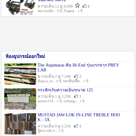
ความเห็น 12 ดู 4,948
1
หนามหลัง -
, Prajum -
8 ปี
1 ปี
ห้องอุปกรณ์ออกใหม่
The Anjumaraa คัน Hi-End รุ่นแรกจาก PREY
LAB
ความเห็น 2 ดู 7,248
2
Rujiwa_m -
, รอกลื่นปรื๊ด -
4 ปี
1 ปี
กระติกเก็บความเย็นขนาด 125
ความเห็น 1 ดู 3,208
1
artsave114 -
, sichangs -
1 ปี
1 ปี
MUSTAD JAW-LOK IN-LINE TREBLE HOO
K - 5X
ความเห็น 0 ดู 3,334
1
อู๊ดปากลำฯ -
2 ปี