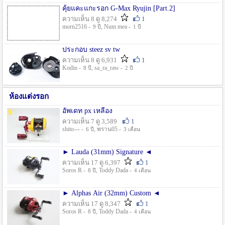
คุ้ยแคะแกะรอก G-Max Ryujin [Part.2]
ความเห็น 8 ดู 8,274
1
morn2516 -
, Num mea -
9 ปี
1 ปี
ประกอบ steez sv tw
ความเห็น 8 ดู 6,931
1
Kodin -
, sa_ra_raw -
8 ปี
2 ปี
ห้องแต่งรอก
อัพเดท px เหลือง
ความเห็น 7 ดู 3,589
1
shito--- -
, พราน05 -
6 ปี
3 เดือน
► Lauda (31mm) Signature ◄
ความเห็น 17 ดู 6,397
1
Soros R -
, Toddy Dada -
8 ปี
4 เดือน
► Alphas Air (32mm) Custom ◄
ความเห็น 17 ดู 8,347
1
Soros R -
, Toddy Dada -
8 ปี
4 เดือน