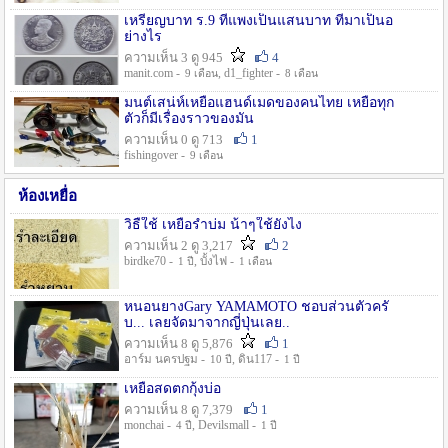
เหรียญบาท ร.9 ที่แพงเป็นแสนบาท ที่มาเป็นอ
ย่างไร
ความเห็น 3 ดู 945
4
manit.com -
, d1_fighter -
9 เดือน
8 เดือน
มนต์เสน่ห์เหยื่อแฮนด์เมดของคนไทย เหยื่อทุก
ตัวก็มีเรื่องราวของมัน
ความเห็น 0 ดู 713
1
fishingover -
9 เดือน
ห้องเหยื่อ
วิธืใช้ เหยื่อรำบ่ม น้าๆใช้ยังไง
ความเห็น 2 ดู 3,217
2
birdke70 -
, บั้งไฟ -
1 ปี
1 เดือน
หนอนยางGary YAMAMOTO ชอบส่วนตัวครั
บ... เลยจัดมาจากญี่ปุ่นเลย..
ความเห็น 8 ดู 5,876
1
อาร์ม นครปฐม -
, ดิน117 -
10 ปี
1 ปี
เหยื่อสดตกกุ้งบ่อ
ความเห็น 8 ดู 7,379
1
monchai -
, Devilsmall -
4 ปี
1 ปี