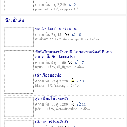
ความเห็น 1 ดู 2,249
2
phantom15 -
, snapper -
1 ปี
1 ปี
ห้องนั่งเล่น
ทดสอบไม่เข้ามาซะนาน
ความเห็น 7 ดู 451
10
ตนทำกระดาษ -
, nickpim007 -
2 เดือน
1 เดือน
พักนี้เงียบเหงาจังเวปนี้ โดยเฉพาะห้องนี้ที่แต่ก่
อนเคยคึกคัก Haruna Ka
ความเห็น 9 ดู 1,160
17
tepun -
, d1_fighter -
9 เดือน
2 เดือน
เล่าเรื่องของพ่อ
ความเห็น 52 ดู 2,270
8
Mantis -
, Yamong-t -
8 ปี
2 เดือน
สูตรนี้ดมได้ไหมครับ
ความเห็น 11 ดู 1,280
11
jadel -
, worawitnonline -
9 เดือน
2 เดือน
เลือกเบอร์ไหนดีครับ