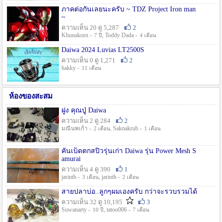
ภาคต่อกันเลยนะครับ ~ TDZ Project Iron man
~
ความเห็น 20 ดู 5,287
2
Khunakorn -
, Toddy Dada -
7 ปี
4 เดือน
Daiwa 2024 Luvias LT2500S
ความเห็น 0 ดู 1,271
2
hakky -
11 เดือน
ห้องของสะสม
ฝูง คุณปู่ Daiwa
ความเห็น 2 ดู 284
2
มณีนพเก้า -
, Saknakrub -
2 เดือน
1 เดือน
คันเบ็ดตกสปิ๋วรุ่นเก่า Daiwa รุ่น Power Mesh S
amurai
ความเห็น 4 ดู 390
1
jarinth -
, jarinth -
3 เดือน
2 เดือน
สายปลาบ่อ..ลูกๆผมเองครับ กว่าจะรวบรวมได้
ความเห็น 32 ดู 10,195
3
Suwanarty -
, tatoo006 -
10 ปี
7 เดือน