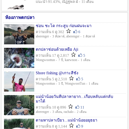
แนะนำ 91.43%, ณัฏฐพล ฝ่ -
11 เดือน
ห้องภาพตกปลา
ช่อน ชะโด กระสูบ ก่อนฝนจะมา
ความเห็น 6 ดู 302
6
aberenger -
, aberenger -
3 สัปดาห์
1 สัปดาห์
ตกปลาช่อนด้วยเหยื่อ Aji
ความเห็น 17 ดู 2,817
5
Wongwoottun -
, kaewnon -
7 ปี
1 เดือน
Shore fishing @เกาะสีชัง
ความเห็น 5 ดู 2,510
5
Wongwoottun -
, WongwootTun -
5 ปี
1 เดือน
แม่น้ำน้อยวันที่ปลาหายาก...เกือบหลับแต่กลับ
มาได้
ความเห็น 10 ดู 896
11
aberenger -
, rachalo -
3 เดือน
2 เดือน
ตามหาปลาเบี้ยว...แม่น้ำน้อยอยุธยา
ความเห็น 8 ดู 1,144
9