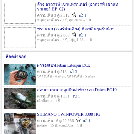
ล้าง อาถรรพ์ เขาแทรกเตอร์ (อาถรรพ์ เขาแท
รกเตอร์ EP_02)
ความเห็น 3 ดู 3,512
1
หนุ่มธุดงค์ไพร -
, สุดเกะกะ -
2 ปี
1 ปี
พรานนก (เวอร์ชั่นเสียง) ฟังเพลินๆครับน้าๆ
ความเห็น 4 ดู 2,868
1
หนุ่มธุดงค์ไพร -
, Jaja_4133 -
2 ปี
1 ปี
ห้องผ่ารอก
ผ่ารอกเบทTeban Litespin DCx
ความเห็น 4 ดู 513
3
ปลางับคับ -
, ปลางับคับ -
6 เดือน
5 เดือน
สอบถามขนาดลูกปืนฝาข้างรอก Daiwa BG10
ความเห็น 0 ดู 1,351
1
เด็กสี่แคว -
1 ปี
SHIMANO TWINPOWER 8000 HG
ความเห็น 16 ดู 22,386
1
jakkrie -
, kom2005s -
15 ปี
1 ปี