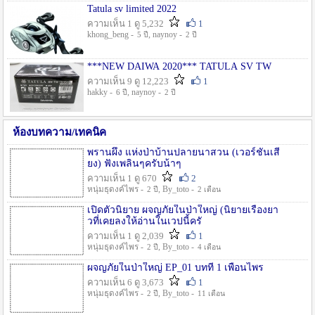
Tatula sv limited 2022
ความเห็น 1 ดู 5,232
1
khong_beng -
, naynoy -
5 ปี
2 ปี
***NEW DAIWA 2020*** TATULA SV TW
ความเห็น 9 ดู 12,223
1
hakky -
, naynoy -
6 ปี
2 ปี
ห้องบทความ/เทคนิค
พรานผึ้ง แห่งป่าบ้านปลายนาสวน (เวอร์ชั่นเสี
ยง) ฟังเพลินๆครับน้าๆ
ความเห็น 1 ดู 670
2
หนุ่มธุดงค์ไพร -
, By_toto -
2 ปี
2 เดือน
เปิดตัวนิยาย ผจญภัยในป่าใหญ่ (นิยายเรื่องยา
วที่เคยลงให้อ่านในเวปนี้ครั
ความเห็น 1 ดู 2,039
1
หนุ่มธุดงค์ไพร -
, By_toto -
2 ปี
4 เดือน
ผจญภัยในป่าใหญ่ EP_01 บทที่ 1 เพื่อนไพร
ความเห็น 6 ดู 3,673
1
หนุ่มธุดงค์ไพร -
, By_toto -
2 ปี
11 เดือน