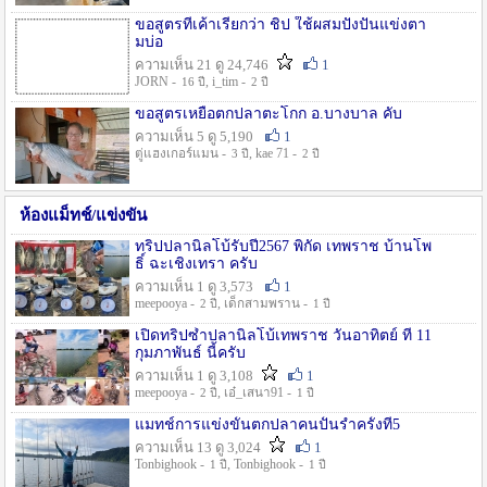
ขอสูตรที่เค้าเรียกว่า ชิป ใช้ผสมปังปั่นแข่งตา
มบ่อ
ความเห็น 21 ดู 24,746
1
JORN -
, i_tim -
16 ปี
2 ปี
ขอสูตรเหยื่อตกปลาตะโกก อ.บางบาล คับ
ความเห็น 5 ดู 5,190
1
ตู่แฮงเกอร์แมน -
, kae 71 -
3 ปี
2 ปี
ห้องแม็ทช์/แข่งขัน
ทริปปลานิลโบ้รับปี2567 พิกัด เทพราช บ้านโพ
ธิ์ ฉะเชิงเทรา ครับ
ความเห็น 1 ดู 3,573
1
meepooya -
, เด็กสามพราน -
2 ปี
1 ปี
เปิดทริปซ้ำปลานิลโบ้เทพราช วันอาทิตย์ ที่ 11
กุมภาพันธ์ นี้ครับ
ความเห็น 1 ดู 3,108
1
meepooya -
, เอ๋_เสนา91 -
2 ปี
1 ปี
แมทช์การแข่งขั้นตกปลาคนปั้นรำครั้งที่5
ความเห็น 13 ดู 3,024
1
Tonbighook -
, Tonbighook -
1 ปี
1 ปี