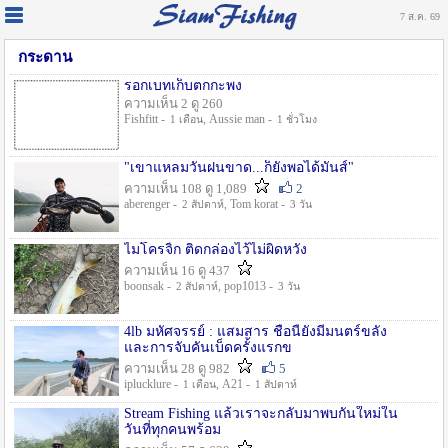
7 ส.ค. 69
กระดาน
รอกเบทเก็บตกกะพง
ความเห็น 2 ดู 260
Fishfitt -
, Aussie man -
1 เดือน
1 ชั่วโมง
"เขาแหลมวันฝนขาด...ก็ยังพอได้มันส์"
ความเห็น 108 ดู 1,089
2
aberenger -
, Tom korat -
2 สัปดาห์
3 วัน
ไมโครจิ้ก ติดกล่องไว้ไม่ผิดหวัง
ความเห็น 16 ดู 437
boonsak -
, pop1013 -
2 สัปดาห์
3 วัน
4lb มหัศจรรย์ : แสมสาร ชื่อนี้ยังมีมนตร์ขลัง
และการจับคันเบ็ดครั้งแรกข
ความเห็น 28 ดู 982
5
iplucklure -
, A21 -
1 เดือน
1 สัปดาห์
Stream Fishing แล้วเราจะกลับมาพบกันใหม่ใน
วันที่ทุกคนพร้อม