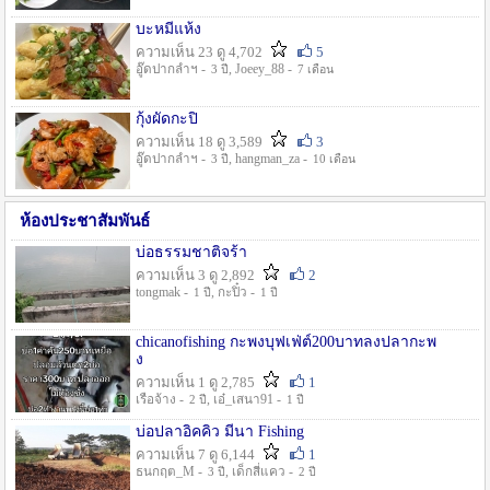
บะหมี่แห้ง
ความเห็น 23 ดู 4,702
5
อู๊ดปากลำฯ -
, Joeey_88 -
3 ปี
7 เดือน
กุ้งผัดกะปิ
ความเห็น 18 ดู 3,589
3
อู๊ดปากลำฯ -
, hangman_za -
3 ปี
10 เดือน
ห้องประชาสัมพันธ์
บ่อธรรมชาติจร้า
ความเห็น 3 ดู 2,892
2
tongmak -
, กะปิ๋ว -
1 ปี
1 ปี
chicanofishing กะพงบุฟเฟ่ต์200บาทลงปลากะพ
ง
ความเห็น 1 ดู 2,785
1
เรือจ้าง -
, เอ๋_เสนา91 -
2 ปี
1 ปี
บ่อปลาอิคคิว มีนา Fishing
ความเห็น 7 ดู 6,144
1
ธนกฤต_M -
, เด็กสี่แคว -
3 ปี
2 ปี