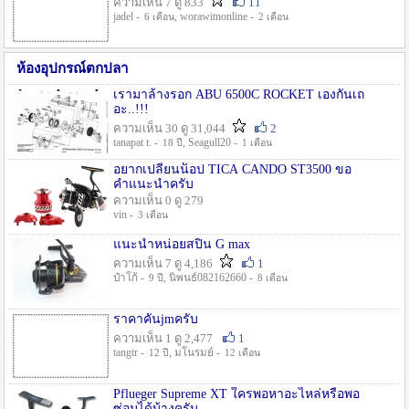
ความเห็น 7 ดู 833
11
jadel -
, worawitnonline -
6 เดือน
2 เดือน
ห้องอุปกรณ์ตกปลา
เรามาล้างรอก ABU 6500C ROCKET เองกันเถ
อะ..!!!
ความเห็น 30 ดู 31,044
2
tanapat t. -
, Seagull20 -
18 ปี
1 เดือน
อยากเปลี่ยนน็อป TICA CANDO ST3500 ขอ
คำแนะนำครับ
ความเห็น 0 ดู 279
vin -
3 เดือน
แนะนำหน่อยสปิน G max
ความเห็น 7 ดู 4,186
1
ป๋าโก้ -
, นิพนธ์082162660 -
9 ปี
8 เดือน
ราคาคันjmครับ
ความเห็น 1 ดู 2,477
1
tangtr -
, มโนรมย์ -
12 ปี
12 เดือน
Pflueger Supreme XT ใครพอหาอะไหล่หรือพอ
ซ่อมได้บ้างครับ