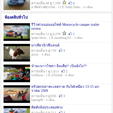
ความเห็น 48 ดู 7,198
4
อาทิตย์วงศ์สุวรรณ -
, Toddy Dada -
13 ปี
11 เดือน
ห้องคลิปทั่วไป
รีวิวพ่วงนอนมอไซค์ Motorcycle camper trailer
review.
ความเห็น 11 ดู 4,259
2
ขุนสุราพ่าย -
, moothong105 -
2 ปี
3 เดือน
มาเที่ยวนิวซีแลนด์
ความเห็น 0 ดู 739
3
aiyod. -
4 เดือน
น้ำมะนาวโซดา อินเดีย!! เป็นยังไง??
ความเห็น 1 ดู 1,613
2
ee16korat -
, มโนรมย์ -
2 ปี
6 เดือน
ทริปตกปลาทะเลตราด กับไต๋เหมี่ยว 13-15 มก
ราคม 2569
ความเห็น 0 ดู 830
3
kapong99 -
6 เดือน
ติดตั้งล้อประคองพ่วง
ความเห็น 0 ดู 511
3