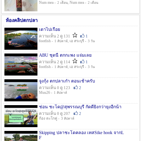
Num mea -
, Num mea -
2 เดือน
2 เดือน
ห้องคลิปตกปลา
เดาไปเรื่อย
ความเห็น 2 ดู 131
1
footfish -
, เอ สระบุรี -
1 สัปดาห์
3 วัน
ABU ชุดนี้ ตกกะพง แจ่มเลย
ความเห็น 2 ดู 114
1
footfish -
, เอ สระบุรี -
1 สัปดาห์
3 วัน
จูงกุ้ง ตกปลาเก๋า ตอนเช้าครับ
ความเห็น 0 ดู 123
2
Muu26 -
1 สัปดาห์
ช่อน ชะโด@สุพรรณบุรี กัดดียิ่งกว่ายุงอีกน้า
ความเห็น 0 ดู 207
2
ก้อง ตะโกคู่ -
3 สัปดาห์
Skipping ปลาชะโดคลอง เทสSike hook จากL
F