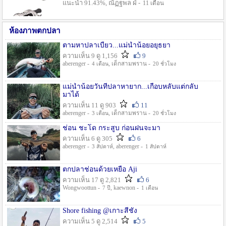
แนะนำ 91.43%, ณัฏฐพล ฝ่ -
11 เดือน
ห้องภาพตกปลา
ตามหาปลาเบี้ยว...แม่น้ำน้อยอยุธยา
ความเห็น 9 ดู 1,156
9
aberenger -
, เด็กสามพราน -
4 เดือน
20 ชั่วโมง
แม่น้ำน้อยวันที่ปลาหายาก...เกือบหลับแต่กลับ
มาได้
ความเห็น 11 ดู 903
11
aberenger -
, เด็กสามพราน -
3 เดือน
20 ชั่วโมง
ช่อน ชะโด กระสูบ ก่อนฝนจะมา
ความเห็น 6 ดู 305
6
aberenger -
, aberenger -
3 สัปดาห์
1 สัปดาห์
ตกปลาช่อนด้วยเหยื่อ Aji
ความเห็น 17 ดู 2,821
6
Wongwoottun -
, kaewnon -
7 ปี
1 เดือน
Shore fishing @เกาะสีชัง
ความเห็น 5 ดู 2,514
5