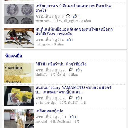
เหรียญบาท ร.9 ที่แพงเป็นแสนบาท ที่มาเป็นอ
ย่างไร
ความเห็น 3 ดู 949
4
manit.com -
, d1_fighter -
9 เดือน
8 เดือน
มนต์เสน่ห์เหยื่อแฮนด์เมดของคนไทย เหยื่อทุก
ตัวก็มีเรื่องราวของมัน
ความเห็น 0 ดู 714
1
fishingover -
9 เดือน
ห้องเหยื่อ
วิธืใช้ เหยื่อรำบ่ม น้าๆใช้ยังไง
ความเห็น 2 ดู 3,220
2
birdke70 -
, บั้งไฟ -
1 ปี
1 เดือน
หนอนยางGary YAMAMOTO ชอบส่วนตัวครั
บ... เลยจัดมาจากญี่ปุ่นเลย..
ความเห็น 8 ดู 5,878
1
อาร์ม นครปฐม -
, ดิน117 -
10 ปี
1 ปี
เหยื่อสดตกกุ้งบ่อ
ความเห็น 8 ดู 7,381
1
monchai -
, Devilsmall -
4 ปี
1 ปี