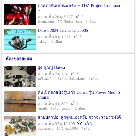
ภาคต่อกันเลยนะครับ ~ TDZ Project Iron man
~
ความเห็น 20 ดู 5,287
2
Khunakorn -
, Toddy Dada -
7 ปี
4 เดือน
Daiwa 2024 Luvias LT2500S
ความเห็น 0 ดู 1,271
2
hakky -
11 เดือน
ห้องของสะสม
ฝูง คุณปู่ Daiwa
ความเห็น 2 ดู 284
2
มณีนพเก้า -
, Saknakrub -
2 เดือน
1 เดือน
คันเบ็ดตกสปิ๋วรุ่นเก่า Daiwa รุ่น Power Mesh S
amurai
ความเห็น 4 ดู 390
1
jarinth -
, jarinth -
3 เดือน
2 เดือน
สายปลาบ่อ..ลูกๆผมเองครับ กว่าจะรวบรวมได้
ความเห็น 32 ดู 10,195
3
Suwanarty -
, tatoo006 -
10 ปี
7 เดือน