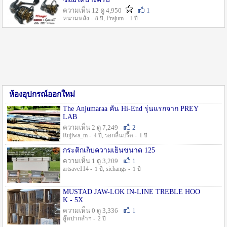
ความเห็น 12 ดู 4,950
1
หนามหลัง -
, Prajum -
8 ปี
1 ปี
ห้องอุปกรณ์ออกใหม่
The Anjumaraa คัน Hi-End รุ่นแรกจาก PREY
LAB
ความเห็น 2 ดู 7,249
2
Rujiwa_m -
, รอกลื่นปรื๊ด -
4 ปี
1 ปี
กระติกเก็บความเย็นขนาด 125
ความเห็น 1 ดู 3,209
1
artsave114 -
, sichangs -
1 ปี
1 ปี
MUSTAD JAW-LOK IN-LINE TREBLE HOO
K - 5X
ความเห็น 0 ดู 3,336
1
อู๊ดปากลำฯ -
2 ปี