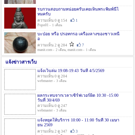
รบกวนสอบถามหน่อยครับเคยเห็นพระพิมพ์นี้ไ
หมครับ
ความเห็น 0 ดู 154
1
Popo01 -
1 เดือน
บะป่อย หรือ ปรอทกรอ เครื่องลางของชาวเหนื
อ
ความเห็น 2 ดู 284
7
manit.com -
, manit.com -
2 เดือน
1 เดือน
แจ้งข่าวสารเว็บ
แจ้งเว็บล่ม 19:08-19:43 วันที่ 4/5/2569
ความเห็น 0 ดู 204
webmaster -
3 เดือน
ผลกระทบจากเวลาเซิร์ฟเวอร์ผิด 10:30 -15:00
วันที่ 30/4/69
ความเห็น 0 ดู 247
webmaster -
3 เดือน
แจ้งหยุดให้บริการ 10:00 - 11:00 วันที่ 30 เมษา
ยน 2569
ความเห็น 2 ดู 347
3