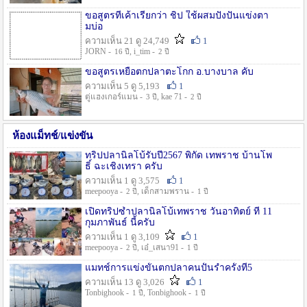
ขอสูตรที่เค้าเรียกว่า ชิป ใช้ผสมปังปั่นแข่งตา
มบ่อ
ความเห็น 21 ดู 24,749
1
JORN -
, i_tim -
16 ปี
2 ปี
ขอสูตรเหยื่อตกปลาตะโกก อ.บางบาล คับ
ความเห็น 5 ดู 5,193
1
ตู่แฮงเกอร์แมน -
, kae 71 -
3 ปี
2 ปี
ห้องแม็ทช์/แข่งขัน
ทริปปลานิลโบ้รับปี2567 พิกัด เทพราช บ้านโพ
ธิ์ ฉะเชิงเทรา ครับ
ความเห็น 1 ดู 3,575
1
meepooya -
, เด็กสามพราน -
2 ปี
1 ปี
เปิดทริปซ้ำปลานิลโบ้เทพราช วันอาทิตย์ ที่ 11
กุมภาพันธ์ นี้ครับ
ความเห็น 1 ดู 3,109
1
meepooya -
, เอ๋_เสนา91 -
2 ปี
1 ปี
แมทช์การแข่งขั้นตกปลาคนปั้นรำครั้งที่5
ความเห็น 13 ดู 3,026
1
Tonbighook -
, Tonbighook -
1 ปี
1 ปี