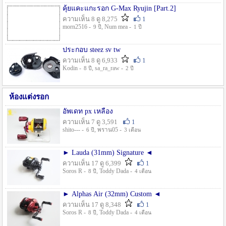
คุ้ยแคะแกะรอก G-Max Ryujin [Part.2]
ความเห็น 8 ดู 8,275
1
morn2516 -
, Num mea -
9 ปี
1 ปี
ประกอบ steez sv tw
ความเห็น 8 ดู 6,933
1
Kodin -
, sa_ra_raw -
8 ปี
2 ปี
ห้องแต่งรอก
อัพเดท px เหลือง
ความเห็น 7 ดู 3,591
1
shito--- -
, พราน05 -
6 ปี
3 เดือน
► Lauda (31mm) Signature ◄
ความเห็น 17 ดู 6,399
1
Soros R -
, Toddy Dada -
8 ปี
4 เดือน
► Alphas Air (32mm) Custom ◄
ความเห็น 17 ดู 8,348
1
Soros R -
, Toddy Dada -
8 ปี
4 เดือน