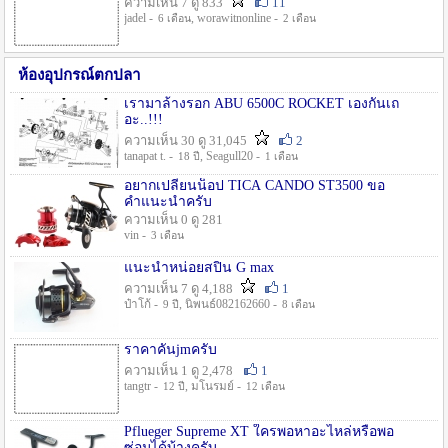
ความเห็น 7 ดู 833
11
jadel -
, worawitnonline -
6 เดือน
2 เดือน
ห้องอุปกรณ์ตกปลา
เรามาล้างรอก ABU 6500C ROCKET เองกันเถ
อะ..!!!
ความเห็น 30 ดู 31,045
2
tanapat t. -
, Seagull20 -
18 ปี
1 เดือน
อยากเปลี่ยนน็อป TICA CANDO ST3500 ขอ
คำแนะนำครับ
ความเห็น 0 ดู 281
vin -
3 เดือน
แนะนำหน่อยสปิน G max
ความเห็น 7 ดู 4,188
1
ป๋าโก้ -
, นิพนธ์082162660 -
9 ปี
8 เดือน
ราคาคันjmครับ
ความเห็น 1 ดู 2,478
1
tangtr -
, มโนรมย์ -
12 ปี
12 เดือน
Pflueger Supreme XT ใครพอหาอะไหล่หรือพอ
ซ่อมได้บ้างครับ