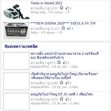
Tatula sv limited 2022
ความเห็น 1 ดู 5,232
1
khong_beng -
, naynoy -
5 ปี
2 ปี
***NEW DAIWA 2020*** TATULA SV TW
ความเห็น 9 ดู 12,223
1
hakky -
, naynoy -
6 ปี
2 ปี
ห้องบทความ/เทคนิค
พรานผึ้ง แห่งป่าบ้านปลายนาสวน (เวอร์ชั่นเสี
ยง) ฟังเพลินๆครับน้าๆ
ความเห็น 1 ดู 673
2
หนุ่มธุดงค์ไพร -
, By_toto -
2 ปี
2 เดือน
เปิดตัวนิยาย ผจญภัยในป่าใหญ่ (นิยายเรื่องยา
วที่เคยลงให้อ่านในเวปนี้ครั
ความเห็น 1 ดู 2,040
1
หนุ่มธุดงค์ไพร -
, By_toto -
2 ปี
4 เดือน
ผจญภัยในป่าใหญ่ EP_01 บทที่ 1 เพื่อนไพร
ความเห็น 6 ดู 3,676
1
หนุ่มธุดงค์ไพร -
, By_toto -
2 ปี
11 เดือน