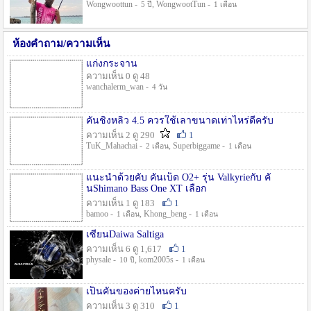
Wongwoottun -
, WongwootTun -
5 ปี
1 เดือน
ห้องคำถาม/ความเห็น
แก่งกระจาน
ความเห็น 0 ดู 48
wanchalerm_wan -
4 วัน
คันชิงหลิว 4.5 ควรใช้เลาขนาดเท่าไหร่ดีครับ
ความเห็น 2 ดู 290
1
TuK_Mahachai -
, Superbiggame -
2 เดือน
1 เดือน
แนะนำด้วยคับ คันเบ็ด O2+ รุ่น Valkyrieกับ คั
นShimano Bass One XT เลือก
ความเห็น 1 ดู 183
1
bamoo -
, Khong_beng -
1 เดือน
1 เดือน
เซียนDaiwa Saltiga
ความเห็น 6 ดู 1,617
1
physale -
, kom2005s -
10 ปี
1 เดือน
เป็นคันของค่ายไหนครับ
ความเห็น 3 ดู 310
1