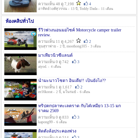
ความเห็น 48 ดู 7,198
4
อาทิตย์วงศ์สุวรรณ -
, Toddy Dada -
13 ปี
11 เดือน
ห้องคลิปทั่วไป
รีวิวพ่วงนอนมอไซค์ Motorcycle camper trailer
review.
ความเห็น 11 ดู 4,267
2
ขุนสุราพ่าย -
, moothong105 -
2 ปี
3 เดือน
มาเที่ยวนิวซีแลนด์
ความเห็น 0 ดู 742
3
aiyod. -
4 เดือน
น้ำมะนาวโซดา อินเดีย!! เป็นยังไง??
ความเห็น 1 ดู 1,617
2
ee16korat -
, มโนรมย์ -
2 ปี
6 เดือน
ทริปตกปลาทะเลตราด กับไต๋เหมี่ยว 13-15 มก
ราคม 2569
ความเห็น 0 ดู 833
3
kapong99 -
6 เดือน
ติดตั้งล้อประคองพ่วง
ความเห็น 0 ดู 514
3