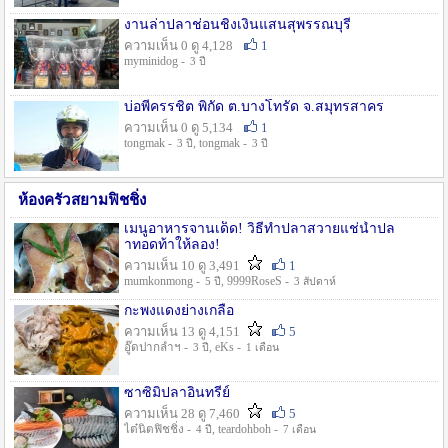
งานล่าปลาช่อนชิงเงินแสนสุพรรณบุรี
ความเห็น 0 ดู 4,128
1
myminidog -
3 ปี
บ่อพี่ครรชิต พิกัด ต.บางโทรัด จ.สมุทรสาคร
ความเห็น 0 ดู 5,134
1
tongmak -
, tongmak -
3 ปี
3 ปี
ห้องครัวสยามฟิชชิ่ง
เมนูอาหารจานเด็ด! วิธีทำปลาสวายแช่น้ำปล
าทอดท้าให้ลอง!
ความเห็น 10 ดู 3,491
1
mumkonmong -
, 9999RoseS -
5 ปี
3 สัปดาห์
กะพงแดงย่างเกลือ
ความเห็น 13 ดู 4,151
5
อู๊ดปากลำฯ -
, eKs -
3 ปี
1 เดือน
ซาซิมิปลาอินทรีย์
ความเห็น 28 ดู 7,460
5
ไต๋นิตฟิชชิ่ง -
, teardohboh -
4 ปี
7 เดือน