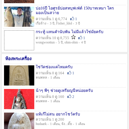
บ่อ16ปี ไอศูรย์บ่อสหบุฟเฟ่ต์ 150บาทเหมา ใคร
มองเป็นสวาย
ความเห็น 1 ดู 6,774
1
เรือจ้าง -
, Fisher_Idol -
3 ปี
3 ปี
กระทู้ แทนคำนับพัน ไม่มีแล้วใช่มั๊ยครับ
ความเห็น 10 ดู 8,755
1
wongwoottun -
, ohm-ohm -
5 ปี
4 ปี
ห้องพระเครื่อง
ใช่วัดช่องแคไหมครับ
ความเห็น 0 ดู 164
1
คนพหล -
1 เดือน
น้าๆ พี่ๆ ช่วยดูเหรียญนี้หน่อยครับ
ความเห็น 0 ดู 160
2
คนพหล -
1 เดือน
แท้เก๊ไม่สน อยากโชว์ครับ
ความเห็น 1 ดู 200
hudaark -
, จัง...ดั๊ย -
1 เดือน
1 เดือน