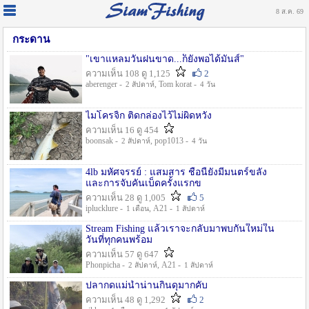
8 ส.ค. 69
กระดาน
"เขาแหลมวันฝนขาด...ก็ยังพอได้มันส์"
ความเห็น 108 ดู 1,125
2
aberenger -
, Tom korat -
2 สัปดาห์
4 วัน
ไมโครจิ้ก ติดกล่องไว้ไม่ผิดหวัง
ความเห็น 16 ดู 454
boonsak -
, pop1013 -
2 สัปดาห์
4 วัน
4lb มหัศจรรย์ : แสมสาร ชื่อนี้ยังมีมนตร์ขลัง
และการจับคันเบ็ดครั้งแรกข
ความเห็น 28 ดู 1,005
5
iplucklure -
, A21 -
1 เดือน
1 สัปดาห์
Stream Fishing แล้วเราจะกลับมาพบกันใหม่ใน
วันที่ทุกคนพร้อม
ความเห็น 57 ดู 647
Phonpicha -
, A21 -
2 สัปดาห์
1 สัปดาห์
ปลากดแม่น้ำน่านกินดุมากคับ
ความเห็น 48 ดู 1,292
2