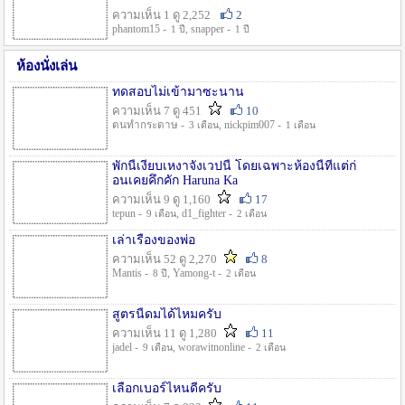
ความเห็น 1 ดู 2,252
2
phantom15 -
, snapper -
1 ปี
1 ปี
ห้องนั่งเล่น
ทดสอบไม่เข้ามาซะนาน
ความเห็น 7 ดู 451
10
ตนทำกระดาษ -
, nickpim007 -
3 เดือน
1 เดือน
พักนี้เงียบเหงาจังเวปนี้ โดยเฉพาะห้องนี้ที่แต่ก่
อนเคยคึกคัก Haruna Ka
ความเห็น 9 ดู 1,160
17
tepun -
, d1_fighter -
9 เดือน
2 เดือน
เล่าเรื่องของพ่อ
ความเห็น 52 ดู 2,270
8
Mantis -
, Yamong-t -
8 ปี
2 เดือน
สูตรนี้ดมได้ไหมครับ
ความเห็น 11 ดู 1,280
11
jadel -
, worawitnonline -
9 เดือน
2 เดือน
เลือกเบอร์ไหนดีครับ