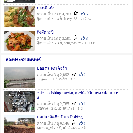
บะหมี่แห้ง
ความเห็น 23 ดู 4,703
5
อู๊ดปากลำฯ -
, Joeey_88 -
3 ปี
7 เดือน
กุ้งผัดกะปิ
ความเห็น 18 ดู 3,591
3
อู๊ดปากลำฯ -
, hangman_za -
3 ปี
10 เดือน
ห้องประชาสัมพันธ์
บ่อธรรมชาติจร้า
ความเห็น 3 ดู 2,892
2
tongmak -
, กะปิ๋ว -
1 ปี
1 ปี
chicanofishing กะพงบุฟเฟ่ต์200บาทลงปลากะพ
ง
ความเห็น 1 ดู 2,785
1
เรือจ้าง -
, เอ๋_เสนา91 -
2 ปี
1 ปี
บ่อปลาอิคคิว มีนา Fishing
ความเห็น 7 ดู 6,146
1
ธนกฤต_M -
, เด็กสี่แคว -
3 ปี
2 ปี