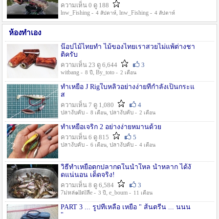
ความเห็น 0 ดู 188
lnw_Fishing -
, lnw_Fishing -
4 สัปดาห์
4 สัปดาห์
ห้องทำเอง
น๊อปไม้ไทยทำ ไม้ของไทยเราสวยไม่แพ้ต่างชา
ติครับ
ความเห็น 23 ดู 6,644
3
witbang -
, By_toto -
8 ปี
2 เดือน
ทำเหยื่อ J Rigใบหลิวอย่างง่ายที่กำลังเป็นกระแ
ส
ความเห็น 7 ดู 1,080
4
ปลางับคับ -
, ปลางับคับ -
8 เดือน
2 เดือน
ทำเหยื่อเจริก 2 อย่างง่ายหมานด้วย
ความเห็น 6 ดู 815
5
ปลางับคับ -
, ปลางับคับ -
6 เดือน
4 เดือน
วิธีทำเหยื่อตกปลากดในน้ำใหล น้ำหลาก ได้งั
ดแน่นอน เด็ดจริง!
ความเห็น 8 ดู 6,584
3
7ม่หล่๑llต่lลีe -
, e_boum -
3 ปี
11 เดือน
PART 3 ... รูปที่เหลือ เหยื่อ " ส้นตรีน ... นนน
"