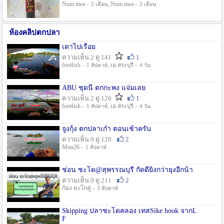
Num mea -
, Num mea -
2 เดือน
2 เดือน
ห้องคลิปตกปลา
เดาไปเรื่อย
ความเห็น 2 ดู 141
1
footfish -
, เอ สระบุรี -
1 สัปดาห์
4 วัน
ABU ชุดนี้ ตกกะพง แจ่มเลย
ความเห็น 2 ดู 126
1
footfish -
, เอ สระบุรี -
1 สัปดาห์
4 วัน
จูงกุ้ง ตกปลาเก๋า ตอนเช้าครับ
ความเห็น 0 ดู 128
2
Muu26 -
1 สัปดาห์
ช่อน ชะโด@สุพรรณบุรี กัดดียิ่งกว่ายุงอีกน้า
ความเห็น 0 ดู 211
2
ก้อง ตะโกคู่ -
3 สัปดาห์
Skipping ปลาชะโดคลอง เทสSike hook จากL
F