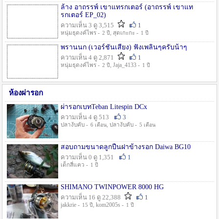
ล้าง อาถรรพ์ เขาแทรกเตอร์ (อาถรรพ์ เขาแท
รกเตอร์ EP_02)
ความเห็น 3 ดู 3,515
1
หนุ่มธุดงค์ไพร -
, สุดเกะกะ -
2 ปี
1 ปี
พรานนก (เวอร์ชั่นเสียง) ฟังเพลินๆครับน้าๆ
ความเห็น 4 ดู 2,871
1
หนุ่มธุดงค์ไพร -
, Jaja_4133 -
2 ปี
1 ปี
ห้องผ่ารอก
ผ่ารอกเบทTeban Litespin DCx
ความเห็น 4 ดู 513
3
ปลางับคับ -
, ปลางับคับ -
6 เดือน
5 เดือน
สอบถามขนาดลูกปืนฝาข้างรอก Daiwa BG10
ความเห็น 0 ดู 1,351
1
เด็กสี่แคว -
1 ปี
SHIMANO TWINPOWER 8000 HG
ความเห็น 16 ดู 22,388
1
jakkrie -
, kom2005s -
15 ปี
1 ปี