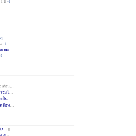
1 ปี
+1
+1
อน
+1
on ma
4 เดือน
+2
+2
2 เดือน
+1
วมได้
7 เดือน
+3
าเป็น
8 เดือน
+4
หยื่อท
9 เดือน
+1
ี่5
1 ปี
+1