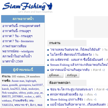
สภาพอากาศน้ำ
อากาศวันนี้- กรมอุทกศาสตร์
อากาศวันนี้- กรมอุตุฯ
อากาศ 7 วัน - กรมอุตุฯ
อากาศ 7 วัน - freemeteo
กระดาน
ภาพถ่ายดาวเทียม
"เขาแหลมวันฝนขาด...ก็ยังพอได้มันส์"
3 วัน
พยากรณ์ลม - windguru
ไมโครจิ้ก ติดกล่องไว้ไม่ผิดหวัง
3 วัน
สภาพน้ำในอ่างเก็บน้ำ
4lb มหัศจรรย์ : แสมสาร ชื่อนี้ยังมีมนตร์
1 สัปดาห์
มาตราน้ำ 2569
Stream Fishing แล้วเราจะกลับมาพบกันใหม่
ผู้เข้าชมขณะนี้
ปลากดแม่น้ำน่านกินดุมากคับ
1 สัปดาห์
+2
ดูทั้งหมด...
ส่งข้อมูล
จำนวน:
105 visitors, 24 members
รายชื่อ:
Aussie man
,
bigbrigth
,
ห้องภาพตกปลา
etaoa
,
gomdik
,
greenprew
,
kai10107
,
kanok
,
kea2922
,
khak
,
mukerjee
,
ช่อน ชะโด กระสูบ ก่อนฝนจะมา
1 สัปดาห์
+
Nok-wanghin
,
ohboy
,
piaks
,
pop_ae
,
ตกปลาช่อนด้วยเหยื่อ Aji
1 เดือน
+5
RMUTI_20TNR01
,
rocket_c
,
slt01
,
Shore fishing @เกาะสีชัง
1 เดือน
+5
witthaya
,
กำแพงฟิชชิ่ง
,
เทน-
แม่น้ำน้อยวันที่ปลาหายาก...เกือบหลับแต่ก
2 เ
YAKUZA
,
พชนารถ ชำ
,
มิเกว
,
หมอ