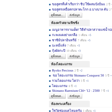
ขอสูตรที่เค้าเรียกว่า ชิป ใช้ผสมปังปั่นแ
2 ปี
ขอสูตรเหยื่อตกปลาตะโกก อ.บางบาล คับ
2 
ดูทั้งหมด...
ส่งข้อมูล
ห้องครัวสยามฟิชชิ่ง
เมนูอาหารจานเด็ด! วิธีทำปลาสวายแช่น้ำปล
กะพงแดงย่างเกลือ
1 เดือน
+5
ซาซิมิปลาอินทรีย์
7 เดือน
+5
บะหมี่แห้ง
7 เดือน
+5
กุ้งผัดกะปิ
10 เดือน
+3
ดูทั้งหมด...
ส่งข้อมูล
ห้องไดอะแกรม
Ryoko Precious
2 ปี
+2
ขอ ไดอะแกรม Shimano Conquest 50
5 ปี
+
รวมไดอแกรม ไดว่า
5 ปี
+1
ไดอะแกรม
6 ปี
+1
Shimano Rarenium CI4+ '12 : 2500
7 ปี
+1
ดูทั้งหมด...
ส่งข้อมูล
ห้องพระเครื่อง
ใช่วัดช่องแคไหมครับ
1 เดือน
+1