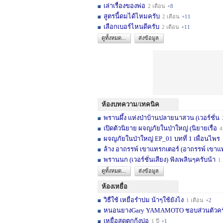
เล่าเรื่องของพ่อ
2 เดือน
+8
สูตรนี้ดมได้ไหมครับ
2 เดือน
+11
เลือกเบอร์ไหนดีครับ
2 เดือน
+11
ดูทั้งหมด...
ส่งข้อมูล
ห้องบทความ/เทคนิค
พรานผึ้ง แห่งป่าบ้านปลายนาสวน (เวอร์ชั่น
2 
เปิดตัวนิยาย ผจญภัยในป่าใหญ่ (นิยายเรื่อ
4 เดื
ผจญภัยในป่าใหญ่ EP_01 บทที่ 1 เพื่อนไพร
1
ล้าง อาถรรพ์ เขาแทรกเตอร์ (อาถรรพ์ เขาแ
พรานนก (เวอร์ชั่นเสียง) ฟังเพลินๆครับน้า
1 ปี
ดูทั้งหมด...
ส่งข้อมูล
ห้องเหยื่อ
วิธืใช้ เหยื่อรำบ่ม น้าๆใช้ยังไง
1 เดือน
+2
หนอนยางGary YAMAMOTO ชอบส่วนตัวครับ... 
เหยื่อสดตกกุ้งบ่อ
1 ปี
+1