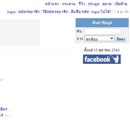
หน้าแรก
|
กระดาน
|
รีวิว
|
ประมูล
|
ตลาด
|
เปิดท้าย
login
|
สมัครสมาชิก
|
วิธีสมัครสมาชิก
|
ลืมชื่อ/รหัส
|
login ไม่ได้?
|
7 ส.ค. 69
ค้นหาข้อมูล
ค้น
จาก
ตั้งแต่ 15 ตุลาคม 2543
+7
่ดีคร
1 เดือน
+1
กั
1 เดือน
+1