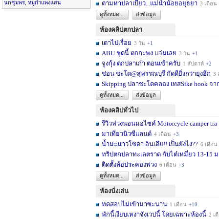
นกชุมพร
,
หมูกำแพงแสน
ตามหาปลาเบี้ยว...แม่น้ำน้อยอยุธยา
3 เดือน
ดูทั้งหมด...
ส่งข้อมูล
ห้องคลิปตกปลา
เดาไปเรื่อย
3 วัน
+1
ABU ชุดนี้ ตกกะพง แจ่มเลย
3 วัน
+1
จูงกุ้ง ตกปลาเก๋า ตอนเช้าครับ
1 สัปดาห์
+2
ช่อน ชะโด@สุพรรณบุรี กัดดียิ่งกว่ายุงอีก
3 สัปด
Skipping ปลาชะโดคลอง เทสSike hook จากL
ดูทั้งหมด...
ส่งข้อมูล
ห้องคลิปทั่วไป
รีวิวพ่วงนอนมอไซค์ Motorcycle camper tra
มาเที่ยวนิวซีแลนด์
4 เดือน
+3
น้ำมะนาวโซดา อินเดีย!! เป็นยังไง??
6 เดือน
ทริปตกปลาทะเลตราด กับไต๋เหมี่ยว 13-15 มก
ติดตั้งล้อประคองพ่วง
6 เดือน
+3
ดูทั้งหมด...
ส่งข้อมูล
ห้องนั่งเล่น
ทดสอบไม่เข้ามาซะนาน
1 เดือน
+10
พักนี้เงียบเหงาจังเวปนี้ โดยเฉพาะห้องนี้
2 เดือน