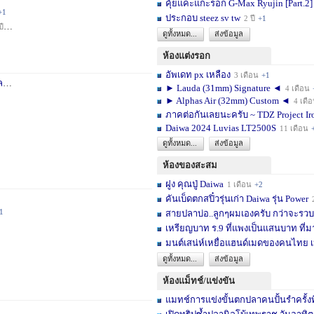
คุ้ยแคะแกะรอก G-Max Ryujin [Part.2]
+1
ประกอบ steez sv tw
2 ปี
+1
ปี
+1
ดูทั้งหมด...
ส่งข้อมูล
ห้องแต่งรอก
อัพเดท px เหลือง
3 เดือน
+1
า
3 สัปดาห์
+1
► Lauda (31mm) Signature ◄
4 เดือน
► Alphas Air (32mm) Custom ◄
4 เดื
ภาคต่อกันเลยนะครับ ~ TDZ Project Ir
Daiwa 2024 Luvias LT2500S
11 เดือน
ดูทั้งหมด...
ส่งข้อมูล
ห้องของสะสม
ฝูง คุณปู่ Daiwa
1 เดือน
+2
คันเบ็ดตกสปิ๋วรุ่นเก่า Daiwa รุ่น Power
1
สายปลาบ่อ..ลูกๆผมเองครับ กว่าจะรวบร
เหรียญบาท ร.9 ที่แพงเป็นแสนบาท ที่ม
มนต์เสน่ห์เหยื่อแฮนด์เมดของคนไทย เ
ดูทั้งหมด...
ส่งข้อมูล
ห้องแม็ทช์/แข่งขัน
แมทช์การแข่งขั้นตกปลาคนปั้นรำครั้งท