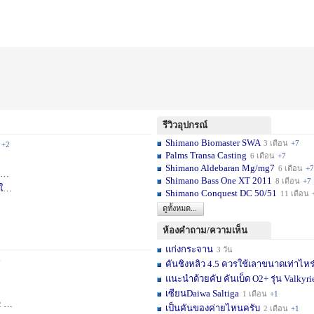
รีวิวอุปกรณ์
Shimano Biomaster SWA
3 เดือน
+7
+2
Palms Transa Casting
6 เดือน
+7
Shimano Aldebaran Mg/mg7
6 เดือน
+7
+5
Shimano Bass One XT 2011
8 เดือน
+7
ใ
1 สัปดาห์
Shimano Conquest DC 50/51
11 เดือน
ดูทั้งหมด...
ห้องคำถาม/ความเห็น
แก่งกระจาน
3 วัน
6
คันชิงหลิว 4.5 ควรใช้เลาขนาดเท่าไหร
แนะนำด้วยคับ คันเบ็ด O2+ รุ่น Valkyrie
เซียนDaiwa Saltiga
1 เดือน
+1
ดือน
+11
เป็นคันของค่ายไหนครับ
2 เดือน
+1