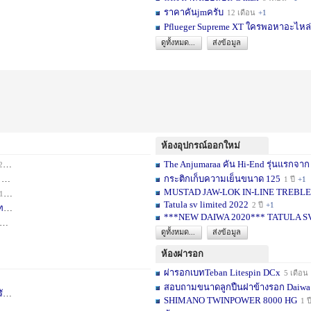
ราคาคันjmครับ
12 เดือน
+1
Pflueger Supreme XT ใครพอหาอะไหล่ห
ดูทั้งหมด...
ส่งข้อมูล
ห้องอุปกรณ์ออกใหม่
The Anjumaraa คัน Hi-End รุ่นแรกจาก
เดือน
+2
กระติกเก็บความเย็นขนาด 125
อน
+1
1 ปี
+1
MUSTAD JAW-LOK IN-LINE TREBLE HOOK
1 เดือน
+1
Tatula sv limited 2022
2 ปี
+1
ท
1 ปี
+1
***NEW DAIWA 2020*** TATULA S
+1
ดูทั้งหมด...
ส่งข้อมูล
ห้องผ่ารอก
ผ่ารอกเบทTeban Litespin DCx
5 เดือน
สอบถามขนาดลูกปืนฝาข้างรอก Daiwa
เ
1 ปี
+1
SHIMANO TWINPOWER 8000 HG
1 ป