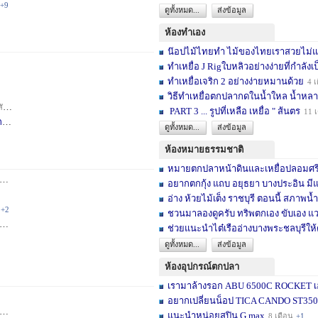
+9
ดูทั้งหมด...
ส่งข้อมูล
ห้องทำเอง
น๊อปไม้ไทยทำ ไม้ของไทยเราสวยไม่แพ้ต
ทำเหยื่อ J Rigใบหลิวอย่างง่ายที่กำลังเป
ทำเหยื่อเจริก 2 อย่างง่ายหมานด้วย
4 เ
วิธีทำเหยื่อตกปลากดในน้ำใหล น้ำหลา
าห์
+2
PART 3 ... รูปที่เหลือ เหยื่อ " ส้นตร
11 
F
3 สัปดาห์
ดูทั้งหมด...
ส่งข้อมูล
ห้องหมายธรรมชาติ
หมายตกปลาหน้าดินและเหยื่อปลอมศรีสะเ
3 เดือน
+2
อยากตกกุ้ง แถบ อยุธยา บางประอิน มีแ
อ่าง ห้วยไม้เต็ง ราชบุรี ตอนนี้ สภาพน้ำ
+2
ชวนมาลองดูครับ ทริพตกเอง ขับเอง แวะ
6 เดือน
+3
ช่วยแนะนำไต๋เรืออ่างบางพระชลบุรีให้
ดูทั้งหมด...
ส่งข้อมูล
ห้องอุปกรณ์ตกปลา
เรามาล้างรอก ABU 6500C ROCKET เอง
อยากเปลี่ยนน็อป TICA CANDO ST3500 ข
+17
แนะนำหน่อยสปิน G max
8 เดือน
+1