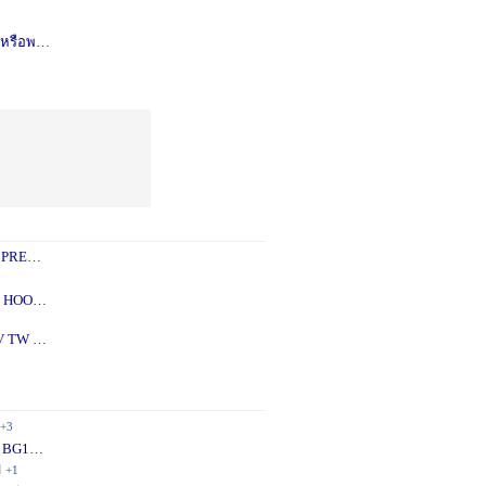
รือพอซ
1 ปี
+1
 PREY
1 ปี
+2
 - 5X
2 ปี
+1
V TW
2 ปี
+1
+3
 BG10
1 ปี
+1
ี
+1