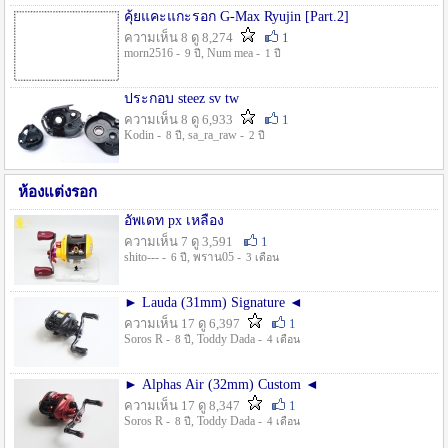
คุ้ยแคะแกะรอก G-Max Ryujin [Part.2]
ความเห็น 8 ดู 8,274
1
morn2516 -
, Num mea -
9 ปี
1 ปี
ประกอบ steez sv tw
ความเห็น 8 ดู 6,933
1
Kodin -
, sa_ra_raw -
8 ปี
2 ปี
ห้องแต่งรอก
อัพเดท px เหลือง
ความเห็น 7 ดู 3,591
1
shito--- -
, พราน05 -
6 ปี
3 เดือน
► Lauda (31mm) Signature ◄
ความเห็น 17 ดู 6,397
1
Soros R -
, Toddy Dada -
8 ปี
4 เดือน
► Alphas Air (32mm) Custom ◄
ความเห็น 17 ดู 8,347
1
Soros R -
, Toddy Dada -
8 ปี
4 เดือน