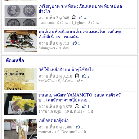
เหรียญบาท ร.9 ที่แพงเป็นแสนบาท ที่มาเป็นอ
ย่างไร
ความเห็น 3 ดู 948
4
manit.com -
, d1_fighter -
9 เดือน
8 เดือน
มนต์เสน่ห์เหยื่อแฮนด์เมดของคนไทย เหยื่อทุก
ตัวก็มีเรื่องราวของมัน
ความเห็น 0 ดู 713
1
fishingover -
9 เดือน
ห้องเหยื่อ
วิธืใช้ เหยื่อรำบ่ม น้าๆใช้ยังไง
ความเห็น 2 ดู 3,218
2
birdke70 -
, บั้งไฟ -
1 ปี
1 เดือน
หนอนยางGary YAMAMOTO ชอบส่วนตัวครั
บ... เลยจัดมาจากญี่ปุ่นเลย..
ความเห็น 8 ดู 5,878
1
อาร์ม นครปฐม -
, ดิน117 -
10 ปี
1 ปี
เหยื่อสดตกกุ้งบ่อ
ความเห็น 8 ดู 7,380
1
monchai -
, Devilsmall -
4 ปี
1 ปี