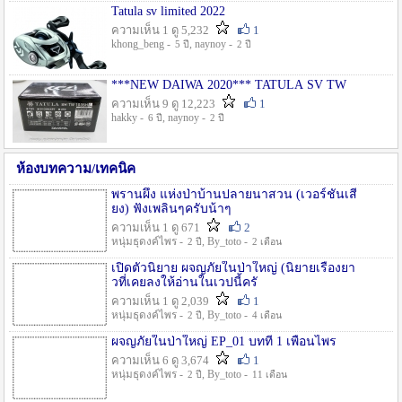
Tatula sv limited 2022
ความเห็น 1 ดู 5,232
1
khong_beng -
, naynoy -
5 ปี
2 ปี
***NEW DAIWA 2020*** TATULA SV TW
ความเห็น 9 ดู 12,223
1
hakky -
, naynoy -
6 ปี
2 ปี
ห้องบทความ/เทคนิค
พรานผึ้ง แห่งป่าบ้านปลายนาสวน (เวอร์ชั่นเสี
ยง) ฟังเพลินๆครับน้าๆ
ความเห็น 1 ดู 671
2
หนุ่มธุดงค์ไพร -
, By_toto -
2 ปี
2 เดือน
เปิดตัวนิยาย ผจญภัยในป่าใหญ่ (นิยายเรื่องยา
วที่เคยลงให้อ่านในเวปนี้ครั
ความเห็น 1 ดู 2,039
1
หนุ่มธุดงค์ไพร -
, By_toto -
2 ปี
4 เดือน
ผจญภัยในป่าใหญ่ EP_01 บทที่ 1 เพื่อนไพร
ความเห็น 6 ดู 3,674
1
หนุ่มธุดงค์ไพร -
, By_toto -
2 ปี
11 เดือน