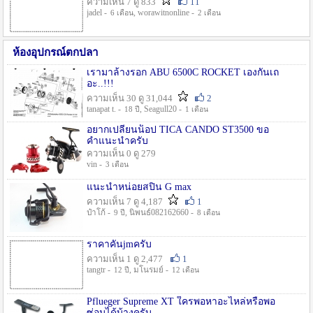
ความเห็น 7 ดู 833
11
jadel -
, worawitnonline -
6 เดือน
2 เดือน
ห้องอุปกรณ์ตกปลา
เรามาล้างรอก ABU 6500C ROCKET เองกันเถ
อะ..!!!
ความเห็น 30 ดู 31,044
2
tanapat t. -
, Seagull20 -
18 ปี
1 เดือน
อยากเปลี่ยนน็อป TICA CANDO ST3500 ขอ
คำแนะนำครับ
ความเห็น 0 ดู 279
vin -
3 เดือน
แนะนำหน่อยสปิน G max
ความเห็น 7 ดู 4,187
1
ป๋าโก้ -
, นิพนธ์082162660 -
9 ปี
8 เดือน
ราคาคันjmครับ
ความเห็น 1 ดู 2,477
1
tangtr -
, มโนรมย์ -
12 ปี
12 เดือน
Pflueger Supreme XT ใครพอหาอะไหล่หรือพอ
ซ่อมได้บ้างครับ