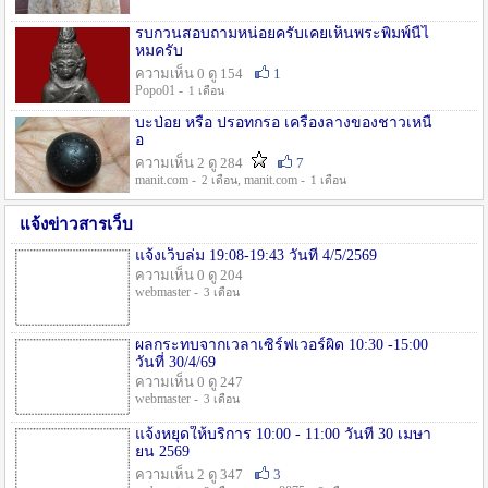
รบกวนสอบถามหน่อยครับเคยเห็นพระพิมพ์นี้ไ
หมครับ
ความเห็น 0 ดู 154
1
Popo01 -
1 เดือน
บะป่อย หรือ ปรอทกรอ เครื่องลางของชาวเหนื
อ
ความเห็น 2 ดู 284
7
manit.com -
, manit.com -
2 เดือน
1 เดือน
แจ้งข่าวสารเว็บ
แจ้งเว็บล่ม 19:08-19:43 วันที่ 4/5/2569
ความเห็น 0 ดู 204
webmaster -
3 เดือน
ผลกระทบจากเวลาเซิร์ฟเวอร์ผิด 10:30 -15:00
วันที่ 30/4/69
ความเห็น 0 ดู 247
webmaster -
3 เดือน
แจ้งหยุดให้บริการ 10:00 - 11:00 วันที่ 30 เมษา
ยน 2569
ความเห็น 2 ดู 347
3