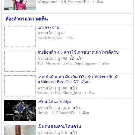
Wongwoottun -
, WongwootTun -
5 ปี
1 เดือน
ห้องคำถาม/ความเห็น
แก่งกระจาน
ความเห็น 0 ดู 47
wanchalerm_wan -
4 วัน
คันชิงหลิว 4.5 ควรใช้เลาขนาดเท่าไหร่ดีครับ
ความเห็น 2 ดู 290
1
TuK_Mahachai -
, Superbiggame -
2 เดือน
1 เดือน
แนะนำด้วยคับ คันเบ็ด O2+ รุ่น Valkyrieกับ คั
นShimano Bass One XT เลือก
ความเห็น 1 ดู 180
1
bamoo -
, Khong_beng -
1 เดือน
1 เดือน
เซียนDaiwa Saltiga
ความเห็น 6 ดู 1,616
1
physale -
, kom2005s -
10 ปี
1 เดือน
เป็นคันของค่ายไหนครับ
ความเห็น 3 ดู 310
1