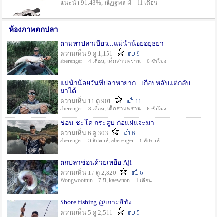
แนะนำ 91.43%, ณัฏฐพล ฝ่ -
11 เดือน
ห้องภาพตกปลา
ตามหาปลาเบี้ยว...แม่น้ำน้อยอยุธยา
ความเห็น 9 ดู 1,151
9
aberenger -
, เด็กสามพราน -
4 เดือน
6 ชั่วโมง
แม่น้ำน้อยวันที่ปลาหายาก...เกือบหลับแต่กลับ
มาได้
ความเห็น 11 ดู 901
11
aberenger -
, เด็กสามพราน -
3 เดือน
6 ชั่วโมง
ช่อน ชะโด กระสูบ ก่อนฝนจะมา
ความเห็น 6 ดู 303
6
aberenger -
, aberenger -
3 สัปดาห์
1 สัปดาห์
ตกปลาช่อนด้วยเหยื่อ Aji
ความเห็น 17 ดู 2,820
6
Wongwoottun -
, kaewnon -
7 ปี
1 เดือน
Shore fishing @เกาะสีชัง
ความเห็น 5 ดู 2,511
5