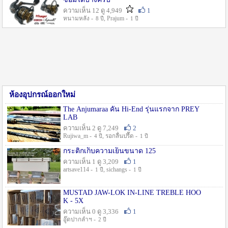
ความเห็น 12 ดู 4,949
1
หนามหลัง -
, Prajum -
8 ปี
1 ปี
ห้องอุปกรณ์ออกใหม่
The Anjumaraa คัน Hi-End รุ่นแรกจาก PREY
LAB
ความเห็น 2 ดู 7,249
2
Rujiwa_m -
, รอกลื่นปรื๊ด -
4 ปี
1 ปี
กระติกเก็บความเย็นขนาด 125
ความเห็น 1 ดู 3,209
1
artsave114 -
, sichangs -
1 ปี
1 ปี
MUSTAD JAW-LOK IN-LINE TREBLE HOO
K - 5X
ความเห็น 0 ดู 3,336
1
อู๊ดปากลำฯ -
2 ปี