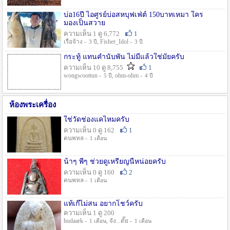
บ่อ16ปี ไอศูรย์บ่อสหบุฟเฟ่ต์ 150บาทเหมา ใคร
มองเป็นสวาย
ความเห็น 1 ดู 6,772
1
เรือจ้าง -
, Fisher_Idol -
3 ปี
3 ปี
กระทู้ แทนคำนับพัน ไม่มีแล้วใช่มั๊ยครับ
ความเห็น 10 ดู 8,755
1
wongwoottun -
, ohm-ohm -
5 ปี
4 ปี
ห้องพระเครื่อง
ใช่วัดช่องแคไหมครับ
ความเห็น 0 ดู 162
1
คนพหล -
1 เดือน
น้าๆ พี่ๆ ช่วยดูเหรียญนี้หน่อยครับ
ความเห็น 0 ดู 160
2
คนพหล -
1 เดือน
แท้เก๊ไม่สน อยากโชว์ครับ
ความเห็น 1 ดู 200
hudaark -
, จัง...ดั๊ย -
1 เดือน
1 เดือน