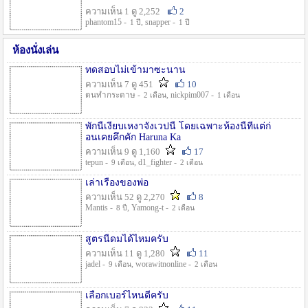
ความเห็น 1 ดู 2,252
2
phantom15 -
, snapper -
1 ปี
1 ปี
ห้องนั่งเล่น
ทดสอบไม่เข้ามาซะนาน
ความเห็น 7 ดู 451
10
ตนทำกระดาษ -
, nickpim007 -
2 เดือน
1 เดือน
พักนี้เงียบเหงาจังเวปนี้ โดยเฉพาะห้องนี้ที่แต่ก่
อนเคยคึกคัก Haruna Ka
ความเห็น 9 ดู 1,160
17
tepun -
, d1_fighter -
9 เดือน
2 เดือน
เล่าเรื่องของพ่อ
ความเห็น 52 ดู 2,270
8
Mantis -
, Yamong-t -
8 ปี
2 เดือน
สูตรนี้ดมได้ไหมครับ
ความเห็น 11 ดู 1,280
11
jadel -
, worawitnonline -
9 เดือน
2 เดือน
เลือกเบอร์ไหนดีครับ