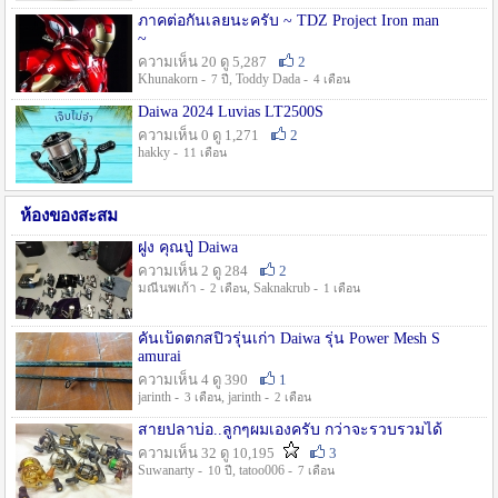
ภาคต่อกันเลยนะครับ ~ TDZ Project Iron man
~
ความเห็น 20 ดู 5,287
2
Khunakorn -
, Toddy Dada -
7 ปี
4 เดือน
Daiwa 2024 Luvias LT2500S
ความเห็น 0 ดู 1,271
2
hakky -
11 เดือน
ห้องของสะสม
ฝูง คุณปู่ Daiwa
ความเห็น 2 ดู 284
2
มณีนพเก้า -
, Saknakrub -
2 เดือน
1 เดือน
คันเบ็ดตกสปิ๋วรุ่นเก่า Daiwa รุ่น Power Mesh S
amurai
ความเห็น 4 ดู 390
1
jarinth -
, jarinth -
3 เดือน
2 เดือน
สายปลาบ่อ..ลูกๆผมเองครับ กว่าจะรวบรวมได้
ความเห็น 32 ดู 10,195
3
Suwanarty -
, tatoo006 -
10 ปี
7 เดือน