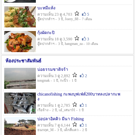
บะหมี่แห้ง
ความเห็น 23 ดู 4,703
5
อู๊ดปากลำฯ -
, Joeey_88 -
3 ปี
7 เดือน
กุ้งผัดกะปิ
ความเห็น 18 ดู 3,590
3
อู๊ดปากลำฯ -
, hangman_za -
3 ปี
10 เดือน
ห้องประชาสัมพันธ์
บ่อธรรมชาติจร้า
ความเห็น 3 ดู 2,892
2
tongmak -
, กะปิ๋ว -
1 ปี
1 ปี
chicanofishing กะพงบุฟเฟ่ต์200บาทลงปลากะพ
ง
ความเห็น 1 ดู 2,785
1
เรือจ้าง -
, เอ๋_เสนา91 -
2 ปี
1 ปี
บ่อปลาอิคคิว มีนา Fishing
ความเห็น 7 ดู 6,144
1
ธนกฤต_M -
, เด็กสี่แคว -
3 ปี
2 ปี