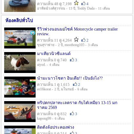
ความเห็น 48 ดู 7,198
4
อาทิตย์วงศ์สุวรรณ -
, Toddy Dada -
13 ปี
11 เดือน
ห้องคลิปทั่วไป
รีวิวพ่วงนอนมอไซค์ Motorcycle camper trailer
review.
ความเห็น 11 ดู 4,264
2
ขุนสุราพ่าย -
, moothong105 -
2 ปี
3 เดือน
มาเที่ยวนิวซีแลนด์
ความเห็น 0 ดู 740
3
aiyod. -
4 เดือน
น้ำมะนาวโซดา อินเดีย!! เป็นยังไง??
ความเห็น 1 ดู 1,615
2
ee16korat -
, มโนรมย์ -
2 ปี
6 เดือน
ทริปตกปลาทะเลตราด กับไต๋เหมี่ยว 13-15 มก
ราคม 2569
ความเห็น 0 ดู 832
3
kapong99 -
6 เดือน
ติดตั้งล้อประคองพ่วง
ความเห็น 0 ดู 514
3