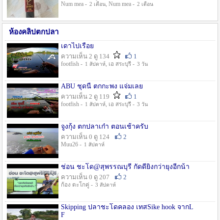
Num mea -
, Num mea -
2 เดือน
2 เดือน
ห้องคลิปตกปลา
เดาไปเรื่อย
ความเห็น 2 ดู 134
1
footfish -
, เอ สระบุรี -
1 สัปดาห์
3 วัน
ABU ชุดนี้ ตกกะพง แจ่มเลย
ความเห็น 2 ดู 119
1
footfish -
, เอ สระบุรี -
1 สัปดาห์
3 วัน
จูงกุ้ง ตกปลาเก๋า ตอนเช้าครับ
ความเห็น 0 ดู 124
2
Muu26 -
1 สัปดาห์
ช่อน ชะโด@สุพรรณบุรี กัดดียิ่งกว่ายุงอีกน้า
ความเห็น 0 ดู 207
2
ก้อง ตะโกคู่ -
3 สัปดาห์
Skipping ปลาชะโดคลอง เทสSike hook จากL
F