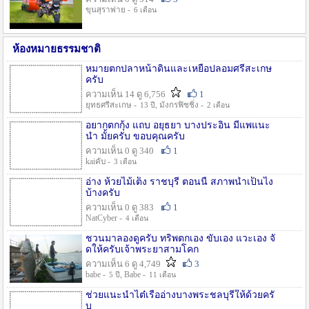
ขุนสุราพ่าย -
6 เดือน
ห้องหมายธรรมชาติ
หมายตกปลาหน้าดินและเหยื่อปลอมศรีสะเกษ
ครับ
ความเห็น 14 ดู 6,756
1
ยุทธศรีสะเกษ -
, มังกรฟิชชิ่ง -
13 ปี
2 เดือน
อยากตกกุ้ง แถบ อยุธยา บางประอิน มีแพแนะ
นำ มั้ยครับ ขอบคุณครับ
ความเห็น 0 ดู 340
1
kaiคับ -
3 เดือน
อ่าง ห้วยไม้เต็ง ราชบุรี ตอนนี้ สภาพน้ำเป็นไง
บ้างครับ
ความเห็น 0 ดู 383
1
NatCyber -
4 เดือน
ชวนมาลองดูครับ ทริพตกเอง ขับเอง แวะเอง จั
ดให้ครับเจ้าพระยาสามโคก
ความเห็น 6 ดู 4,749
3
babe -
, Babe -
5 ปี
11 เดือน
ช่วยแนะนำไต๋เรืออ่างบางพระชลบุรีให้ด้วยครั
บ