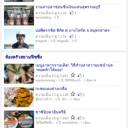
งานล่าปลาช่อนชิงเงินแสนสุพรรณบุรี
ความเห็น 0 ดู 4,126
1
myminidog -
3 ปี
บ่อพี่ครรชิต พิกัด ต.บางโทรัด จ.สมุทรสาคร
ความเห็น 0 ดู 5,134
1
tongmak -
, tongmak -
3 ปี
3 ปี
ห้องครัวสยามฟิชชิ่ง
เมนูอาหารจานเด็ด! วิธีทำปลาสวายแช่น้ำปล
าทอดท้าให้ลอง!
ความเห็น 10 ดู 3,491
1
mumkonmong -
, 9999RoseS -
5 ปี
3 สัปดาห์
กะพงแดงย่างเกลือ
ความเห็น 13 ดู 4,149
5
อู๊ดปากลำฯ -
, eKs -
3 ปี
1 เดือน
ซาซิมิปลาอินทรีย์
ความเห็น 28 ดู 7,460
5
ไต๋นิตฟิชชิ่ง -
, teardohboh -
4 ปี
7 เดือน