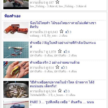
ความเห็น 0 ดู 187
lnw_Fishing -
, lnw_Fishing -
3 สัปดาห์
3 สัปดาห์
ห้องทำเอง
น๊อปไม้ไทยทำ ไม้ของไทยเราสวยไม่แพ้ต่างชา
ติครับ
ความเห็น 23 ดู 6,643
3
witbang -
, By_toto -
8 ปี
2 เดือน
ทำเหยื่อ J Rigใบหลิวอย่างง่ายที่กำลังเป็นกระแ
ส
ความเห็น 7 ดู 1,078
4
ปลางับคับ -
, ปลางับคับ -
8 เดือน
2 เดือน
ทำเหยื่อเจริก 2 อย่างง่ายหมานด้วย
ความเห็น 6 ดู 814
5
ปลางับคับ -
, ปลางับคับ -
6 เดือน
4 เดือน
วิธีทำเหยื่อตกปลากดในน้ำใหล น้ำหลาก ได้งั
ดแน่นอน เด็ดจริง!
ความเห็น 8 ดู 6,584
3
7ม่หล่๑llต่lลีe -
, e_boum -
3 ปี
11 เดือน
PART 3 ... รูปที่เหลือ เหยื่อ " ส้นตรีน ... นนน
"