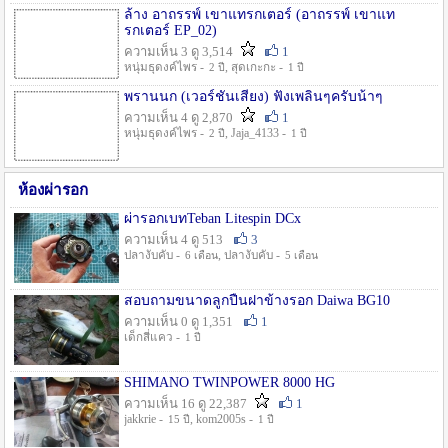
ล้าง อาถรรพ์ เขาแทรกเตอร์ (อาถรรพ์ เขาแท
รกเตอร์ EP_02)
ความเห็น 3 ดู 3,514
1
หนุ่มธุดงค์ไพร -
, สุดเกะกะ -
2 ปี
1 ปี
พรานนก (เวอร์ชั่นเสียง) ฟังเพลินๆครับน้าๆ
ความเห็น 4 ดู 2,870
1
หนุ่มธุดงค์ไพร -
, Jaja_4133 -
2 ปี
1 ปี
ห้องผ่ารอก
ผ่ารอกเบทTeban Litespin DCx
ความเห็น 4 ดู 513
3
ปลางับคับ -
, ปลางับคับ -
6 เดือน
5 เดือน
สอบถามขนาดลูกปืนฝาข้างรอก Daiwa BG10
ความเห็น 0 ดู 1,351
1
เด็กสี่แคว -
1 ปี
SHIMANO TWINPOWER 8000 HG
ความเห็น 16 ดู 22,387
1
jakkrie -
, kom2005s -
15 ปี
1 ปี