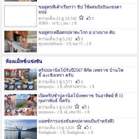
ขอสูตรที่เค้าเรียกว่า ชิป ใช้ผสมปังปั่นแข่งตา
มบ่อ
ความเห็น 21 ดู 24,748
1
JORN -
, i_tim -
16 ปี
2 ปี
ขอสูตรเหยื่อตกปลาตะโกก อ.บางบาล คับ
ความเห็น 5 ดู 5,192
1
ตู่แฮงเกอร์แมน -
, kae 71 -
3 ปี
2 ปี
ห้องแม็ทช์/แข่งขัน
ทริปปลานิลโบ้รับปี2567 พิกัด เทพราช บ้านโพ
ธิ์ ฉะเชิงเทรา ครับ
ความเห็น 1 ดู 3,573
1
meepooya -
, เด็กสามพราน -
2 ปี
1 ปี
เปิดทริปซ้ำปลานิลโบ้เทพราช วันอาทิตย์ ที่ 11
กุมภาพันธ์ นี้ครับ
ความเห็น 1 ดู 3,109
1
meepooya -
, เอ๋_เสนา91 -
2 ปี
1 ปี
แมทช์การแข่งขั้นตกปลาคนปั้นรำครั้งที่5
ความเห็น 13 ดู 3,026
1
Tonbighook -
, Tonbighook -
1 ปี
1 ปี