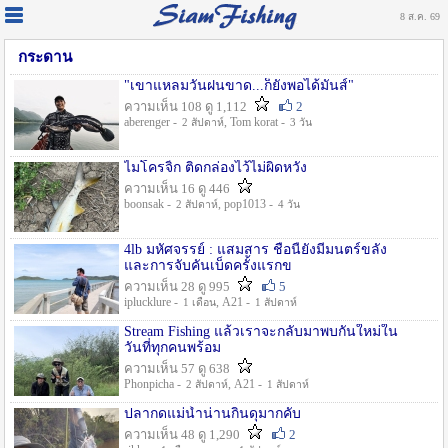
8 ส.ค. 69
กระดาน
"เขาแหลมวันฝนขาด...ก็ยังพอได้มันส์"
ความเห็น 108 ดู 1,112
2
aberenger -
, Tom korat -
2 สัปดาห์
3 วัน
ไมโครจิ้ก ติดกล่องไว้ไม่ผิดหวัง
ความเห็น 16 ดู 446
boonsak -
, pop1013 -
2 สัปดาห์
4 วัน
4lb มหัศจรรย์ : แสมสาร ชื่อนี้ยังมีมนตร์ขลัง
และการจับคันเบ็ดครั้งแรกข
ความเห็น 28 ดู 995
5
iplucklure -
, A21 -
1 เดือน
1 สัปดาห์
Stream Fishing แล้วเราจะกลับมาพบกันใหม่ใน
วันที่ทุกคนพร้อม
ความเห็น 57 ดู 638
Phonpicha -
, A21 -
2 สัปดาห์
1 สัปดาห์
ปลากดแม่น้ำน่านกินดุมากคับ
ความเห็น 48 ดู 1,290
2