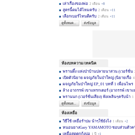
เล่าเรื่องของพ่อ
2 เดือน
+8
สูตรนี้ดมได้ไหมครับ
2 เดือน
+11
เลือกเบอร์ไหนดีครับ
2 เดือน
+11
ดูทั้งหมด...
ส่งข้อมูล
ห้องบทความ/เทคนิค
พรานผึ้ง แห่งป่าบ้านปลายนาสวน (เวอร์ชั่น
2 
เปิดตัวนิยาย ผจญภัยในป่าใหญ่ (นิยายเรื่อ
4 เดื
ผจญภัยในป่าใหญ่ EP_01 บทที่ 1 เพื่อนไพร
1
ล้าง อาถรรพ์ เขาแทรกเตอร์ (อาถรรพ์ เขาแ
พรานนก (เวอร์ชั่นเสียง) ฟังเพลินๆครับน้า
1 ปี
ดูทั้งหมด...
ส่งข้อมูล
ห้องเหยื่อ
วิธืใช้ เหยื่อรำบ่ม น้าๆใช้ยังไง
1 เดือน
+2
หนอนยางGary YAMAMOTO ชอบส่วนตัวครับ... 
เหยื่อสดตกกุ้งบ่อ
1 ปี
+1