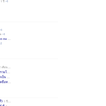
1 ปี
+1
+1
อน
+1
on ma
4 เดือน
+2
+2
2 เดือน
+1
วมได้
7 เดือน
+3
าเป็น
8 เดือน
+4
หยื่อท
9 เดือน
+1
ี่5
1 ปี
+1