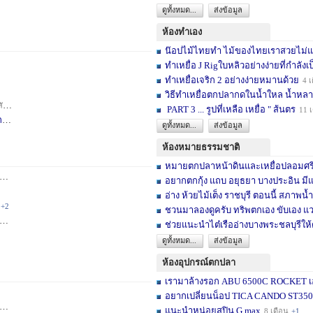
ดูทั้งหมด...
ส่งข้อมูล
ห้องทำเอง
น๊อปไม้ไทยทำ ไม้ของไทยเราสวยไม่แพ้ต
ทำเหยื่อ J Rigใบหลิวอย่างง่ายที่กำลังเป
ทำเหยื่อเจริก 2 อย่างง่ายหมานด้วย
4 เ
วิธีทำเหยื่อตกปลากดในน้ำใหล น้ำหลา
าห์
+2
PART 3 ... รูปที่เหลือ เหยื่อ " ส้นตร
11 
F
3 สัปดาห์
ดูทั้งหมด...
ส่งข้อมูล
ห้องหมายธรรมชาติ
หมายตกปลาหน้าดินและเหยื่อปลอมศรีสะเ
3 เดือน
+2
อยากตกกุ้ง แถบ อยุธยา บางประอิน มีแ
อ่าง ห้วยไม้เต็ง ราชบุรี ตอนนี้ สภาพน้ำ
+2
ชวนมาลองดูครับ ทริพตกเอง ขับเอง แวะ
6 เดือน
+3
ช่วยแนะนำไต๋เรืออ่างบางพระชลบุรีให้
ดูทั้งหมด...
ส่งข้อมูล
ห้องอุปกรณ์ตกปลา
เรามาล้างรอก ABU 6500C ROCKET เอง
อยากเปลี่ยนน็อป TICA CANDO ST3500 ข
+17
แนะนำหน่อยสปิน G max
8 เดือน
+1