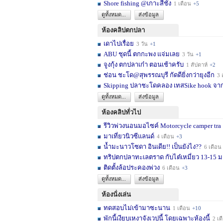
Shore fishing @เกาะสีชัง
1 เดือน
+5
ดูทั้งหมด...
ส่งข้อมูล
ห้องคลิปตกปลา
เดาไปเรื่อย
3 วัน
+1
ABU ชุดนี้ ตกกะพง แจ่มเลย
3 วัน
+1
จูงกุ้ง ตกปลาเก๋า ตอนเช้าครับ
1 สัปดาห์
+2
ช่อน ชะโด@สุพรรณบุรี กัดดียิ่งกว่ายุงอีก
3 สัปด
Skipping ปลาชะโดคลอง เทสSike hook จากL
ดูทั้งหมด...
ส่งข้อมูล
ห้องคลิปทั่วไป
รีวิวพ่วงนอนมอไซค์ Motorcycle camper tra
มาเที่ยวนิวซีแลนด์
4 เดือน
+3
น้ำมะนาวโซดา อินเดีย!! เป็นยังไง??
6 เดือน
ทริปตกปลาทะเลตราด กับไต๋เหมี่ยว 13-15 มก
ติดตั้งล้อประคองพ่วง
6 เดือน
+3
ดูทั้งหมด...
ส่งข้อมูล
ห้องนั่งเล่น
ทดสอบไม่เข้ามาซะนาน
1 เดือน
+10
พักนี้เงียบเหงาจังเวปนี้ โดยเฉพาะห้องนี้
2 เดือน