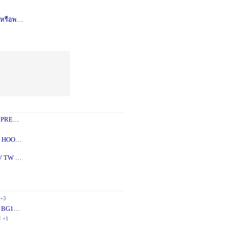
รือพอซ
1 ปี
+1
 PREY
1 ปี
+2
 - 5X
2 ปี
+1
V TW
2 ปี
+1
+3
 BG10
1 ปี
+1
ี
+1