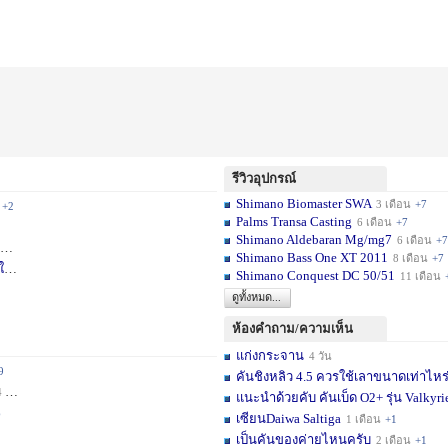
รีวิวอุปกรณ์
Shimano Biomaster SWA
3 เดือน
+7
+2
Palms Transa Casting
6 เดือน
+7
Shimano Aldebaran Mg/mg7
6 เดือน
+7
+5
Shimano Bass One XT 2011
8 เดือน
+7
ใ
1 สัปดาห์
Shimano Conquest DC 50/51
11 เดือน
ดูทั้งหมด...
ห้องคำถาม/ความเห็น
แก่งกระจาน
4 วัน
9
คันชิงหลิว 4.5 ควรใช้เลาขนาดเท่าไหร
ชม.
+11
แนะนำด้วยคับ คันเบ็ด O2+ รุ่น Valkyrie
6
เซียนDaiwa Saltiga
1 เดือน
+1
เป็นคันของค่ายไหนครับ
2 เดือน
+1