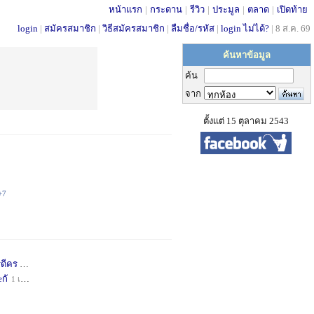
หน้าแรก
|
กระดาน
|
รีวิว
|
ประมูล
|
ตลาด
|
เปิดท้าย
login
|
สมัครสมาชิก
|
วิธีสมัครสมาชิก
|
ลืมชื่อ/รหัส
|
login ไม่ได้?
|
8 ส.ค. 69
ค้นหาข้อมูล
ค้น
จาก
ตั้งแต่ 15 ตุลาคม 2543
+7
่ดีคร
1 เดือน
+1
กั
1 เดือน
+1