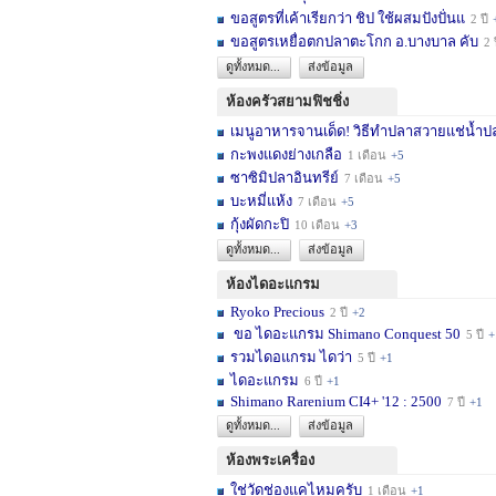
ขอสูตรที่เค้าเรียกว่า ชิป ใช้ผสมปังปั่นแ
2 ปี
ขอสูตรเหยื่อตกปลาตะโกก อ.บางบาล คับ
2 
ดูทั้งหมด...
ส่งข้อมูล
ห้องครัวสยามฟิชชิ่ง
เมนูอาหารจานเด็ด! วิธีทำปลาสวายแช่น้ำปล
กะพงแดงย่างเกลือ
1 เดือน
+5
ซาซิมิปลาอินทรีย์
7 เดือน
+5
บะหมี่แห้ง
7 เดือน
+5
กุ้งผัดกะปิ
10 เดือน
+3
ดูทั้งหมด...
ส่งข้อมูล
ห้องไดอะแกรม
Ryoko Precious
2 ปี
+2
ขอ ไดอะแกรม Shimano Conquest 50
5 ปี
+
รวมไดอแกรม ไดว่า
5 ปี
+1
ไดอะแกรม
6 ปี
+1
Shimano Rarenium CI4+ '12 : 2500
7 ปี
+1
ดูทั้งหมด...
ส่งข้อมูล
ห้องพระเครื่อง
ใช่วัดช่องแคไหมครับ
1 เดือน
+1