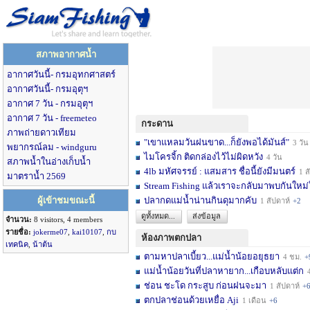
สภาพอากาศน้ำ
อากาศวันนี้- กรมอุทกศาสตร์
อากาศวันนี้- กรมอุตุฯ
อากาศ 7 วัน - กรมอุตุฯ
อากาศ 7 วัน - freemeteo
กระดาน
ภาพถ่ายดาวเทียม
"เขาแหลมวันฝนขาด...ก็ยังพอได้มันส์"
3 วัน
พยากรณ์ลม - windguru
ไมโครจิ้ก ติดกล่องไว้ไม่ผิดหวัง
4 วัน
สภาพน้ำในอ่างเก็บน้ำ
4lb มหัศจรรย์ : แสมสาร ชื่อนี้ยังมีมนตร์
1 สัปดาห์
มาตราน้ำ 2569
Stream Fishing แล้วเราจะกลับมาพบกันใหม่
ผู้เข้าชมขณะนี้
ปลากดแม่น้ำน่านกินดุมากคับ
1 สัปดาห์
+2
ดูทั้งหมด...
ส่งข้อมูล
จำนวน:
8 visitors, 4 members
รายชื่อ:
jokerme07
,
kai10107
,
กบ
ห้องภาพตกปลา
เทคนิค
,
น้าต้น
ตามหาปลาเบี้ยว...แม่น้ำน้อยอยุธยา
4 ชม.
+
แม่น้ำน้อยวันที่ปลาหายาก...เกือบหลับแต่ก
4 
ช่อน ชะโด กระสูบ ก่อนฝนจะมา
1 สัปดาห์
+
ตกปลาช่อนด้วยเหยื่อ Aji
1 เดือน
+6