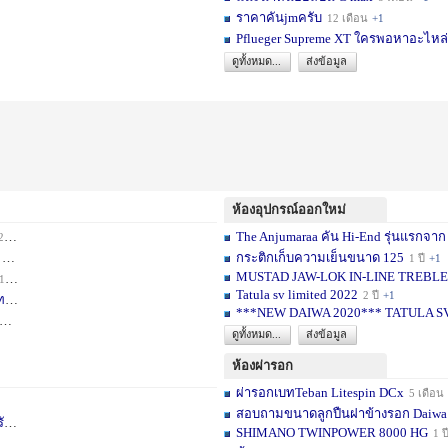
ราคาคันjmครับ
12 เดือน
+1
Pflueger Supreme XT ใครพอหาอะไหล่ห
ดูทั้งหมด...
ส่งข้อมูล
ห้องอุปกรณ์ออกใหม่
The Anjumaraa คัน Hi-End รุ่นแรกจาก
เดือน
+2
กระติกเก็บความเย็นขนาด 125
อน
+1
1 ปี
+1
MUSTAD JAW-LOK IN-LINE TREBLE HOOK
1 เดือน
+1
Tatula sv limited 2022
2 ปี
+1
ท
1 ปี
+1
***NEW DAIWA 2020*** TATULA S
+1
ดูทั้งหมด...
ส่งข้อมูล
ห้องผ่ารอก
ผ่ารอกเบทTeban Litespin DCx
5 เดือน
สอบถามขนาดลูกปืนฝาข้างรอก Daiwa
เ
1 ปี
+1
SHIMANO TWINPOWER 8000 HG
1 ป