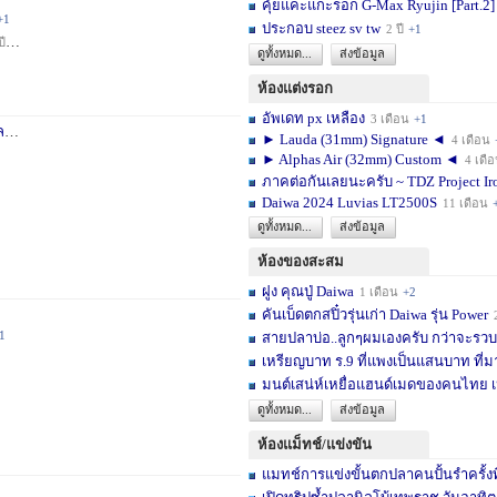
คุ้ยแคะแกะรอก G-Max Ryujin [Part.2]
+1
ประกอบ steez sv tw
2 ปี
+1
ปี
+1
ดูทั้งหมด...
ส่งข้อมูล
ห้องแต่งรอก
อัพเดท px เหลือง
3 เดือน
+1
า
3 สัปดาห์
+1
► Lauda (31mm) Signature ◄
4 เดือน
► Alphas Air (32mm) Custom ◄
4 เดื
ภาคต่อกันเลยนะครับ ~ TDZ Project Ir
Daiwa 2024 Luvias LT2500S
11 เดือน
ดูทั้งหมด...
ส่งข้อมูล
ห้องของสะสม
ฝูง คุณปู่ Daiwa
1 เดือน
+2
คันเบ็ดตกสปิ๋วรุ่นเก่า Daiwa รุ่น Power
1
สายปลาบ่อ..ลูกๆผมเองครับ กว่าจะรวบร
เหรียญบาท ร.9 ที่แพงเป็นแสนบาท ที่ม
มนต์เสน่ห์เหยื่อแฮนด์เมดของคนไทย เ
ดูทั้งหมด...
ส่งข้อมูล
ห้องแม็ทช์/แข่งขัน
แมทช์การแข่งขั้นตกปลาคนปั้นรำครั้งท