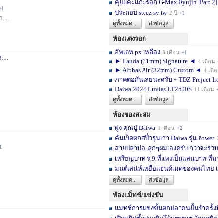
คุ้ยแคะแกะรอก G-Max Ryujin [Part.2]
+1
ประกอบ steez sv tw
2 ปี
+1
ปี
+1
ดูทั้งหมด...
ส่งข้อมูล
ห้องแต่งรอก
อัพเดท px เหลือง
3 เดือน
+1
า
3 สัปดาห์
+1
► Lauda (31mm) Signature ◄
4 เดือน
► Alphas Air (32mm) Custom ◄
4 เดื
ภาคต่อกันเลยนะครับ ~ TDZ Project Ir
Daiwa 2024 Luvias LT2500S
11 เดือน
ดูทั้งหมด...
ส่งข้อมูล
ห้องของสะสม
ฝูง คุณปู่ Daiwa
1 เดือน
+2
คันเบ็ดตกสปิ๋วรุ่นเก่า Daiwa รุ่น Power
1
สายปลาบ่อ..ลูกๆผมเองครับ กว่าจะรวบร
เหรียญบาท ร.9 ที่แพงเป็นแสนบาท ที่ม
มนต์เสน่ห์เหยื่อแฮนด์เมดของคนไทย เ
ดูทั้งหมด...
ส่งข้อมูล
ห้องแม็ทช์/แข่งขัน
แมทช์การแข่งขั้นตกปลาคนปั้นรำครั้งท