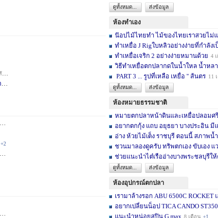
ดูทั้งหมด...
ส่งข้อมูล
ห้องทำเอง
น๊อปไม้ไทยทำ ไม้ของไทยเราสวยไม่แพ้ต
ทำเหยื่อ J Rigใบหลิวอย่างง่ายที่กำลังเป
ทำเหยื่อเจริก 2 อย่างง่ายหมานด้วย
4 เ
วิธีทำเหยื่อตกปลากดในน้ำใหล น้ำหลา
าห์
+2
PART 3 ... รูปที่เหลือ เหยื่อ " ส้นตร
11 
F
4 สัปดาห์
ดูทั้งหมด...
ส่งข้อมูล
ห้องหมายธรรมชาติ
หมายตกปลาหน้าดินและเหยื่อปลอมศรีสะเ
3 เดือน
+2
อยากตกกุ้ง แถบ อยุธยา บางประอิน มีแ
อ่าง ห้วยไม้เต็ง ราชบุรี ตอนนี้ สภาพน้ำ
+2
ชวนมาลองดูครับ ทริพตกเอง ขับเอง แวะ
6 เดือน
+3
ช่วยแนะนำไต๋เรืออ่างบางพระชลบุรีให้
ดูทั้งหมด...
ส่งข้อมูล
ห้องอุปกรณ์ตกปลา
เรามาล้างรอก ABU 6500C ROCKET เอง
อยากเปลี่ยนน็อป TICA CANDO ST3500 ข
+17
แนะนำหน่อยสปิน G max
8 เดือน
+1