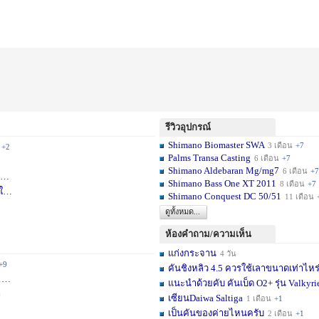
รีวิวอุปกรณ์
Shimano Biomaster SWA
3 เดือน
+7
+2
Palms Transa Casting
6 เดือน
+7
Shimano Aldebaran Mg/mg7
6 เดือน
+7
+5
Shimano Bass One XT 2011
8 เดือน
+7
ใ
1 สัปดาห์
Shimano Conquest DC 50/51
11 เดือน
ดูทั้งหมด...
ห้องคำถาม/ความเห็น
แก่งกระจาน
4 วัน
+9
คันชิงหลิว 4.5 ควรใช้เลาขนาดเท่าไหร
ม.
+11
แนะนำด้วยคับ คันเบ็ด O2+ รุ่น Valkyrie
6
เซียนDaiwa Saltiga
1 เดือน
+1
เป็นคันของค่ายไหนครับ
2 เดือน
+1