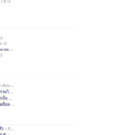
1 ปี
+1
+1
อน
+1
on ma
4 เดือน
+2
+2
2 เดือน
+1
วมได้
7 เดือน
+3
าเป็น
8 เดือน
+4
หยื่อท
9 เดือน
+1
ี่5
1 ปี
+1