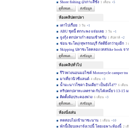
Shore fishing @เกาะสีชัง
1 เดือน
+5
ดูทั้งหมด...
ส่งข้อมูล
ห้องคลิปตกปลา
เดาไปเรื่อย
3 วัน
+1
ABU ชุดนี้ ตกกะพง แจ่มเลย
3 วัน
+1
จูงกุ้ง ตกปลาเก๋า ตอนเช้าครับ
1 สัปดาห์
+2
ช่อน ชะโด@สุพรรณบุรี กัดดียิ่งกว่ายุงอีก
3 สัปด
Skipping ปลาชะโดคลอง เทสSike hook จากL
ดูทั้งหมด...
ส่งข้อมูล
ห้องคลิปทั่วไป
รีวิวพ่วงนอนมอไซค์ Motorcycle camper tra
มาเที่ยวนิวซีแลนด์
4 เดือน
+3
น้ำมะนาวโซดา อินเดีย!! เป็นยังไง??
6 เดือน
ทริปตกปลาทะเลตราด กับไต๋เหมี่ยว 13-15 มก
ติดตั้งล้อประคองพ่วง
6 เดือน
+3
ดูทั้งหมด...
ส่งข้อมูล
ห้องนั่งเล่น
ทดสอบไม่เข้ามาซะนาน
1 เดือน
+10
พักนี้เงียบเหงาจังเวปนี้ โดยเฉพาะห้องนี้
2 เดือน