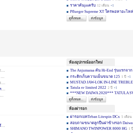
ราคาคันjmครับ
12 เดือน
+1
Pflueger Supreme XT ใครพอหาอะไหล่ห
ดูทั้งหมด...
ส่งข้อมูล
ห้องอุปกรณ์ออกใหม่
The Anjumaraa คัน Hi-End รุ่นแรกจาก
เดือน
+2
กระติกเก็บความเย็นขนาด 125
อน
+1
1 ปี
+1
MUSTAD JAW-LOK IN-LINE TREBLE HOOK
1 เดือน
+1
Tatula sv limited 2022
2 ปี
+1
ท
1 ปี
+1
***NEW DAIWA 2020*** TATULA S
+1
ดูทั้งหมด...
ส่งข้อมูล
ห้องผ่ารอก
ผ่ารอกเบทTeban Litespin DCx
5 เดือน
สอบถามขนาดลูกปืนฝาข้างรอก Daiwa
เ
1 ปี
+1
SHIMANO TWINPOWER 8000 HG
1 ป