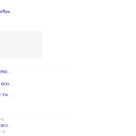
รือพอซ
1 ปี
+1
 PREY
1 ปี
+2
 - 5X
2 ปี
+1
V TW
2 ปี
+1
+3
 BG10
1 ปี
+1
ี
+1