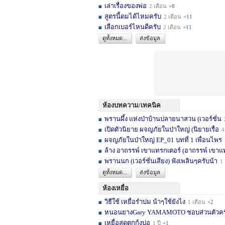
เล่าเรื่องของพ่อ
2 เดือน
+8
สูตรนี้ดมได้ไหมครับ
2 เดือน
+11
เลือกเบอร์ไหนดีครับ
2 เดือน
+11
ดูทั้งหมด...
ส่งข้อมูล
ห้องบทความ/เทคนิค
พรานผึ้ง แห่งป่าบ้านปลายนาสวน (เวอร์ชั่น
2 
เปิดตัวนิยาย ผจญภัยในป่าใหญ่ (นิยายเรื่อ
4 เดื
ผจญภัยในป่าใหญ่ EP_01 บทที่ 1 เพื่อนไพร
1
ล้าง อาถรรพ์ เขาแทรกเตอร์ (อาถรรพ์ เขาแ
พรานนก (เวอร์ชั่นเสียง) ฟังเพลินๆครับน้า
1 ปี
ดูทั้งหมด...
ส่งข้อมูล
ห้องเหยื่อ
วิธืใช้ เหยื่อรำบ่ม น้าๆใช้ยังไง
1 เดือน
+2
หนอนยางGary YAMAMOTO ชอบส่วนตัวครับ... 
เหยื่อสดตกกุ้งบ่อ
1 ปี
+1