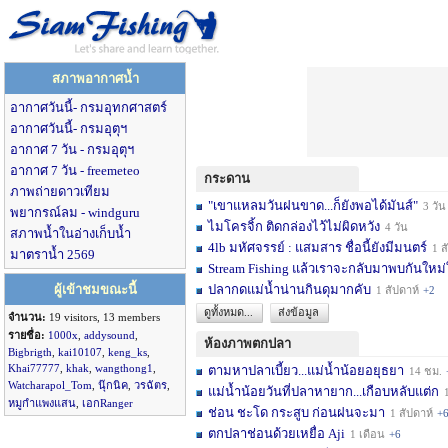
สภาพอากาศน้ำ
อากาศวันนี้- กรมอุทกศาสตร์
อากาศวันนี้- กรมอุตุฯ
อากาศ 7 วัน - กรมอุตุฯ
อากาศ 7 วัน - freemeteo
กระดาน
ภาพถ่ายดาวเทียม
"เขาแหลมวันฝนขาด...ก็ยังพอได้มันส์"
3 วัน
พยากรณ์ลม - windguru
ไมโครจิ้ก ติดกล่องไว้ไม่ผิดหวัง
4 วัน
สภาพน้ำในอ่างเก็บน้ำ
4lb มหัศจรรย์ : แสมสาร ชื่อนี้ยังมีมนตร์
1 สัปดาห์
มาตราน้ำ 2569
Stream Fishing แล้วเราจะกลับมาพบกันใหม่
ผู้เข้าชมขณะนี้
ปลากดแม่น้ำน่านกินดุมากคับ
1 สัปดาห์
+2
ดูทั้งหมด...
ส่งข้อมูล
จำนวน:
19 visitors, 13 members
รายชื่อ:
1000x
,
addysound
,
ห้องภาพตกปลา
Bigbrigth
,
kai10107
,
keng_ks
,
Khai77777
,
khak
,
wangthong1
,
ตามหาปลาเบี้ยว...แม่น้ำน้อยอยุธยา
14 ชม.
Watcharapol_Tom
,
นุ๊กนิค
,
วรฉัตร
,
แม่น้ำน้อยวันที่ปลาหายาก...เกือบหลับแต่ก
14 ช
หมูกำแพงแสน
,
เอกRanger
ช่อน ชะโด กระสูบ ก่อนฝนจะมา
1 สัปดาห์
+
ตกปลาช่อนด้วยเหยื่อ Aji
1 เดือน
+6