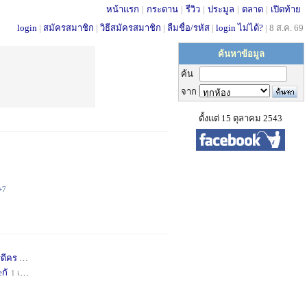
หน้าแรก
|
กระดาน
|
รีวิว
|
ประมูล
|
ตลาด
|
เปิดท้าย
login
|
สมัครสมาชิก
|
วิธีสมัครสมาชิก
|
ลืมชื่อ/รหัส
|
login ไม่ได้?
|
8 ส.ค. 69
ค้นหาข้อมูล
ค้น
จาก
ตั้งแต่ 15 ตุลาคม 2543
+7
่ดีคร
1 เดือน
+1
กั
1 เดือน
+1