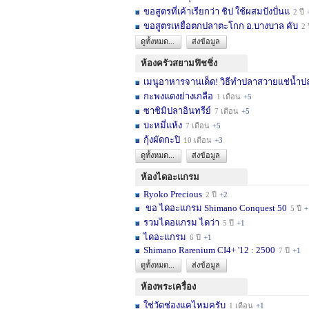
ขอสูตรที่เค้าเรียกว่า ชิป ใช้ผสมปังปั่นแ
2 ปี
ขอสูตรเหยื่อตกปลาตะโกก อ.บางบาล คับ
2 
ดูทั้งหมด...
ส่งข้อมูล
ห้องครัวสยามฟิชชิ่ง
เมนูอาหารจานเด็ด! วิธีทำปลาสวายแช่น้ำปล
กะพงแดงย่างเกลือ
1 เดือน
+5
ซาซิมิปลาอินทรีย์
7 เดือน
+5
บะหมี่แห้ง
7 เดือน
+5
กุ้งผัดกะปิ
10 เดือน
+3
ดูทั้งหมด...
ส่งข้อมูล
ห้องไดอะแกรม
Ryoko Precious
2 ปี
+2
ขอ ไดอะแกรม Shimano Conquest 50
5 ปี
+
รวมไดอแกรม ไดว่า
5 ปี
+1
ไดอะแกรม
6 ปี
+1
Shimano Rarenium CI4+ '12 : 2500
7 ปี
+1
ดูทั้งหมด...
ส่งข้อมูล
ห้องพระเครื่อง
ใช่วัดช่องแคไหมครับ
1 เดือน
+1