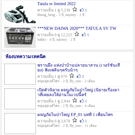
Tatula sv limited 2022
ความเห็น 1 ดู 5,238
1
khong_beng -
, naynoy -
5 ปี
2 ปี
***NEW DAIWA 2020*** TATULA SV TW
ความเห็น 9 ดู 12,225
1
hakky -
, naynoy -
6 ปี
2 ปี
ห้องบทความ/เทคนิค
พรานผึ้ง แห่งป่าบ้านปลายนาสวน (เวอร์ชั่นเสี
ยง) ฟังเพลินๆครับน้าๆ
ความเห็น 1 ดู 676
2
หนุ่มธุดงค์ไพร -
, By_toto -
2 ปี
2 เดือน
เปิดตัวนิยาย ผจญภัยในป่าใหญ่ (นิยายเรื่องยา
วที่เคยลงให้อ่านในเวปนี้ครั
ความเห็น 1 ดู 2,044
1
หนุ่มธุดงค์ไพร -
, By_toto -
2 ปี
4 เดือน
ผจญภัยในป่าใหญ่ EP_01 บทที่ 1 เพื่อนไพร
ความเห็น 6 ดู 3,678
1
หนุ่มธุดงค์ไพร -
, By_toto -
2 ปี
11 เดือน