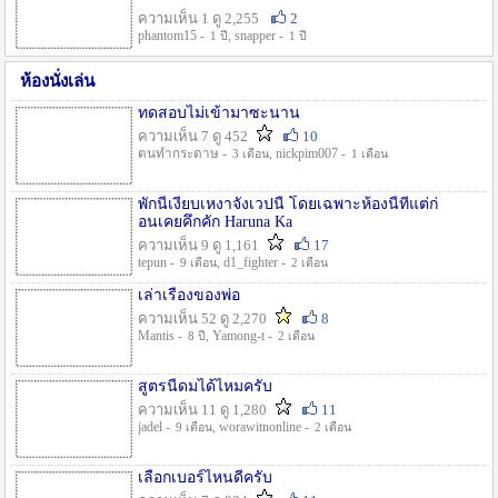
ความเห็น 1 ดู 2,255
2
phantom15 -
, snapper -
1 ปี
1 ปี
ห้องนั่งเล่น
ทดสอบไม่เข้ามาซะนาน
ความเห็น 7 ดู 452
10
ตนทำกระดาษ -
, nickpim007 -
3 เดือน
1 เดือน
พักนี้เงียบเหงาจังเวปนี้ โดยเฉพาะห้องนี้ที่แต่ก่
อนเคยคึกคัก Haruna Ka
ความเห็น 9 ดู 1,161
17
tepun -
, d1_fighter -
9 เดือน
2 เดือน
เล่าเรื่องของพ่อ
ความเห็น 52 ดู 2,270
8
Mantis -
, Yamong-t -
8 ปี
2 เดือน
สูตรนี้ดมได้ไหมครับ
ความเห็น 11 ดู 1,280
11
jadel -
, worawitnonline -
9 เดือน
2 เดือน
เลือกเบอร์ไหนดีครับ