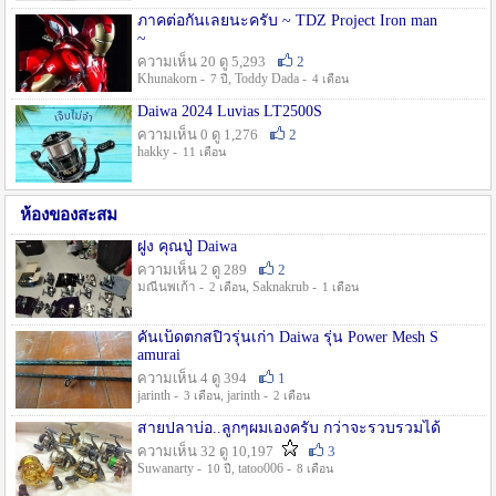
ภาคต่อกันเลยนะครับ ~ TDZ Project Iron man
~
ความเห็น 20 ดู 5,293
2
Khunakorn -
, Toddy Dada -
7 ปี
4 เดือน
Daiwa 2024 Luvias LT2500S
ความเห็น 0 ดู 1,276
2
hakky -
11 เดือน
ห้องของสะสม
ฝูง คุณปู่ Daiwa
ความเห็น 2 ดู 289
2
มณีนพเก้า -
, Saknakrub -
2 เดือน
1 เดือน
คันเบ็ดตกสปิ๋วรุ่นเก่า Daiwa รุ่น Power Mesh S
amurai
ความเห็น 4 ดู 394
1
jarinth -
, jarinth -
3 เดือน
2 เดือน
สายปลาบ่อ..ลูกๆผมเองครับ กว่าจะรวบรวมได้
ความเห็น 32 ดู 10,197
3
Suwanarty -
, tatoo006 -
10 ปี
8 เดือน