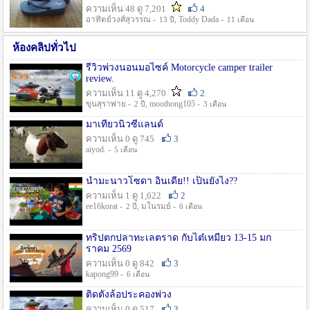
ความเห็น 48 ดู 7,201
4
อาทิตย์วงศ์สุวรรณ -
, Toddy Dada -
13 ปี
11 เดือน
ห้องคลิปทั่วไป
รีวิวพ่วงนอนมอไซค์ Motorcycle camper trailer
review.
ความเห็น 11 ดู 4,270
2
ขุนสุราพ่าย -
, moothong105 -
2 ปี
3 เดือน
มาเที่ยวนิวซีแลนด์
ความเห็น 0 ดู 745
3
aiyod. -
5 เดือน
น้ำมะนาวโซดา อินเดีย!! เป็นยังไง??
ความเห็น 1 ดู 1,622
2
ee16korat -
, มโนรมย์ -
2 ปี
6 เดือน
ทริปตกปลาทะเลตราด กับไต๋เหมี่ยว 13-15 มก
ราคม 2569
ความเห็น 0 ดู 842
3
kapong99 -
6 เดือน
ติดตั้งล้อประคองพ่วง
ความเห็น 0 ดู 517
3