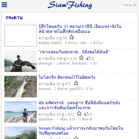
9 ส.ค. 69
กระดาน
รู้สึกใหมครับ ว่า สยามเราปีนี้ เงียบเหงาจังใน
หน้าตลาดไม่คึกคักเหมือนเม
ความเห็น 1 ดู 36
พงษ์สยามพุทธ -
, slt01 -
8 ชั่วโมง
1 ชั่วโมง
"เขาแหลมวันฝนขาด...ก็ยังพอได้มันส์"
ความเห็น 108 ดู 1,150
2
aberenger -
, Tom korat -
2 สัปดาห์
5 วัน
ไมโครจิ้ก ติดกล่องไว้ไม่ผิดหวัง
ความเห็น 16 ดู 471
boonsak -
, pop1013 -
2 สัปดาห์
6 วัน
4lb มหัศจรรย์ : แสมสาร ชื่อนี้ยังมีมนตร์ขลัง
และการจับคันเบ็ดครั้งแรกข
ความเห็น 28 ดู 1,022
5
iplucklure -
, A21 -
1 เดือน
1 สัปดาห์
Stream Fishing แล้วเราจะกลับมาพบกันใหม่ใน
วันที่ทุกคนพร้อม