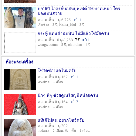
บ่อ16ปี ไอศูรย์บ่อสหบุฟเฟ่ต์ 150บาทเหมา ใคร
มองเป็นสวาย
ความเห็น 1 ดู 6,776
1
เรือจ้าง -
, Fisher_Idol -
3 ปี
3 ปี
กระทู้ แทนคำนับพัน ไม่มีแล้วใช่มั๊ยครับ
ความเห็น 10 ดู 8,758
1
wongwoottun -
, ohm-ohm -
5 ปี
4 ปี
ห้องพระเครื่อง
ใช่วัดช่องแคไหมครับ
ความเห็น 0 ดู 167
1
คนพหล -
1 เดือน
น้าๆ พี่ๆ ช่วยดูเหรียญนี้หน่อยครับ
ความเห็น 0 ดู 164
2
คนพหล -
1 เดือน
แท้เก๊ไม่สน อยากโชว์ครับ
ความเห็น 1 ดู 202
hudaark -
, จัง...ดั๊ย -
2 เดือน
1 เดือน