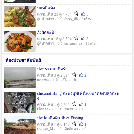
บะหมี่แห้ง
ความเห็น 23 ดู 4,704
5
อู๊ดปากลำฯ -
, Joeey_88 -
3 ปี
7 เดือน
กุ้งผัดกะปิ
ความเห็น 18 ดู 3,594
3
อู๊ดปากลำฯ -
, hangman_za -
3 ปี
11 เดือน
ห้องประชาสัมพันธ์
บ่อธรรมชาติจร้า
ความเห็น 3 ดู 2,894
2
tongmak -
, กะปิ๋ว -
1 ปี
1 ปี
chicanofishing กะพงบุฟเฟ่ต์200บาทลงปลากะพ
ง
ความเห็น 1 ดู 2,790
1
เรือจ้าง -
, เอ๋_เสนา91 -
2 ปี
1 ปี
บ่อปลาอิคคิว มีนา Fishing
ความเห็น 7 ดู 6,148
1
ธนกฤต_M -
, เด็กสี่แคว -
3 ปี
2 ปี