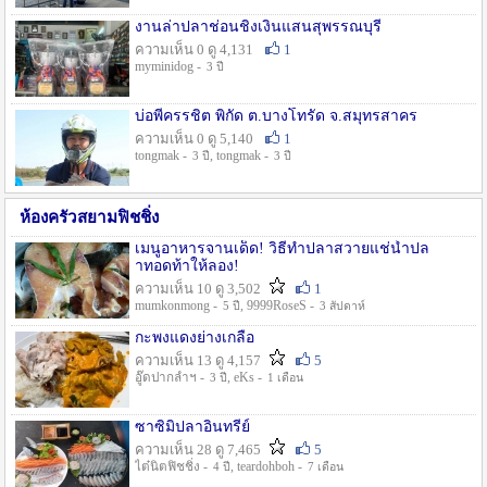
งานล่าปลาช่อนชิงเงินแสนสุพรรณบุรี
ความเห็น 0 ดู 4,131
1
myminidog -
3 ปี
บ่อพี่ครรชิต พิกัด ต.บางโทรัด จ.สมุทรสาคร
ความเห็น 0 ดู 5,140
1
tongmak -
, tongmak -
3 ปี
3 ปี
ห้องครัวสยามฟิชชิ่ง
เมนูอาหารจานเด็ด! วิธีทำปลาสวายแช่น้ำปล
าทอดท้าให้ลอง!
ความเห็น 10 ดู 3,502
1
mumkonmong -
, 9999RoseS -
5 ปี
3 สัปดาห์
กะพงแดงย่างเกลือ
ความเห็น 13 ดู 4,157
5
อู๊ดปากลำฯ -
, eKs -
3 ปี
1 เดือน
ซาซิมิปลาอินทรีย์
ความเห็น 28 ดู 7,465
5
ไต๋นิตฟิชชิ่ง -
, teardohboh -
4 ปี
7 เดือน