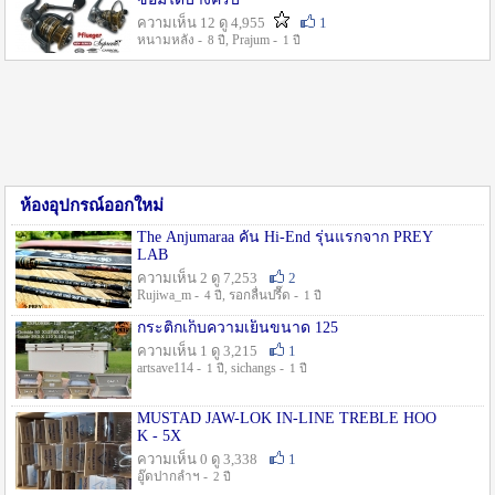
ความเห็น 12 ดู 4,955
1
หนามหลัง -
, Prajum -
8 ปี
1 ปี
ห้องอุปกรณ์ออกใหม่
The Anjumaraa คัน Hi-End รุ่นแรกจาก PREY
LAB
ความเห็น 2 ดู 7,253
2
Rujiwa_m -
, รอกลื่นปรื๊ด -
4 ปี
1 ปี
กระติกเก็บความเย็นขนาด 125
ความเห็น 1 ดู 3,215
1
artsave114 -
, sichangs -
1 ปี
1 ปี
MUSTAD JAW-LOK IN-LINE TREBLE HOO
K - 5X
ความเห็น 0 ดู 3,338
1
อู๊ดปากลำฯ -
2 ปี