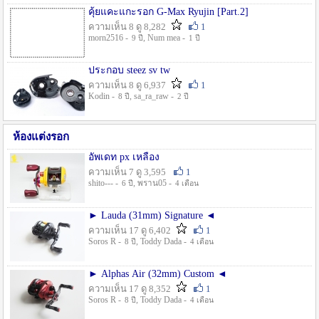
คุ้ยแคะแกะรอก G-Max Ryujin [Part.2]
ความเห็น 8 ดู 8,282
1
morn2516 -
, Num mea -
9 ปี
1 ปี
ประกอบ steez sv tw
ความเห็น 8 ดู 6,937
1
Kodin -
, sa_ra_raw -
8 ปี
2 ปี
ห้องแต่งรอก
อัพเดท px เหลือง
ความเห็น 7 ดู 3,595
1
shito--- -
, พราน05 -
6 ปี
4 เดือน
► Lauda (31mm) Signature ◄
ความเห็น 17 ดู 6,402
1
Soros R -
, Toddy Dada -
8 ปี
4 เดือน
► Alphas Air (32mm) Custom ◄
ความเห็น 17 ดู 8,352
1
Soros R -
, Toddy Dada -
8 ปี
4 เดือน