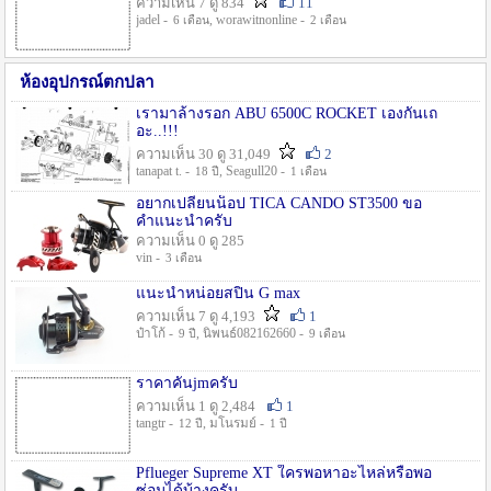
ความเห็น 7 ดู 834
11
jadel -
, worawitnonline -
6 เดือน
2 เดือน
ห้องอุปกรณ์ตกปลา
เรามาล้างรอก ABU 6500C ROCKET เองกันเถ
อะ..!!!
ความเห็น 30 ดู 31,049
2
tanapat t. -
, Seagull20 -
18 ปี
1 เดือน
อยากเปลี่ยนน็อป TICA CANDO ST3500 ขอ
คำแนะนำครับ
ความเห็น 0 ดู 285
vin -
3 เดือน
แนะนำหน่อยสปิน G max
ความเห็น 7 ดู 4,193
1
ป๋าโก้ -
, นิพนธ์082162660 -
9 ปี
9 เดือน
ราคาคันjmครับ
ความเห็น 1 ดู 2,484
1
tangtr -
, มโนรมย์ -
12 ปี
1 ปี
Pflueger Supreme XT ใครพอหาอะไหล่หรือพอ
ซ่อมได้บ้างครับ