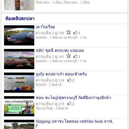
Num mea -
, Num mea -
2 เดือน
2 เดือน
ห้องคลิปตกปลา
เดาไปเรื่อย
ความเห็น 2 ดู 149
1
footfish -
, เอ สระบุรี -
1 สัปดาห์
5 วัน
ABU ชุดนี้ ตกกะพง แจ่มเลย
ความเห็น 2 ดู 141
1
footfish -
, เอ สระบุรี -
1 สัปดาห์
5 วัน
จูงกุ้ง ตกปลาเก๋า ตอนเช้าครับ
ความเห็น 0 ดู 134
2
Muu26 -
2 สัปดาห์
ช่อน ชะโด@สุพรรณบุรี กัดดียิ่งกว่ายุงอีกน้า
ความเห็น 0 ดู 219
2
ก้อง ตะโกคู่ -
3 สัปดาห์
Skipping ปลาชะโดคลอง เทสSike hook จากL
F