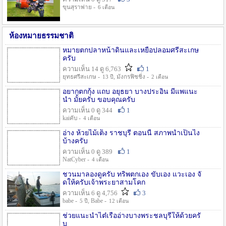
ขุนสุราพ่าย -
6 เดือน
ห้องหมายธรรมชาติ
หมายตกปลาหน้าดินและเหยื่อปลอมศรีสะเกษ
ครับ
ความเห็น 14 ดู 6,763
1
ยุทธศรีสะเกษ -
, มังกรฟิชชิ่ง -
13 ปี
2 เดือน
อยากตกกุ้ง แถบ อยุธยา บางประอิน มีแพแนะ
นำ มั้ยครับ ขอบคุณครับ
ความเห็น 0 ดู 344
1
kaiคับ -
4 เดือน
อ่าง ห้วยไม้เต็ง ราชบุรี ตอนนี้ สภาพน้ำเป็นไง
บ้างครับ
ความเห็น 0 ดู 389
1
NatCyber -
4 เดือน
ชวนมาลองดูครับ ทริพตกเอง ขับเอง แวะเอง จั
ดให้ครับเจ้าพระยาสามโคก
ความเห็น 6 ดู 4,756
3
babe -
, Babe -
5 ปี
12 เดือน
ช่วยแนะนำไต๋เรืออ่างบางพระชลบุรีให้ด้วยครั
บ