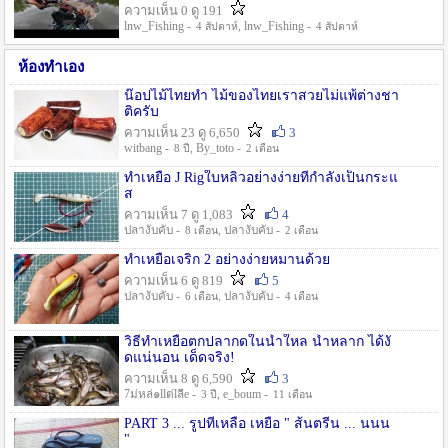
ความเห็น 0 ดู 191
lnw_Fishing -
, lnw_Fishing -
4 สัปดาห์
4 สัปดาห์
ห้องทำเอง
น๊อปไม้ไทยทำ ไม้ของไทยเราสวยไม่แพ้ต่างชา
ติครับ
ความเห็น 23 ดู 6,650
3
witbang -
, By_toto -
8 ปี
2 เดือน
ทำเหยื่อ J Rigใบหลิวอย่างง่ายที่กำลังเป็นกระแ
ส
ความเห็น 7 ดู 1,083
4
ปลางับคับ -
, ปลางับคับ -
8 เดือน
2 เดือน
ทำเหยื่อเจริก 2 อย่างง่ายหมานด้วย
ความเห็น 6 ดู 819
5
ปลางับคับ -
, ปลางับคับ -
6 เดือน
4 เดือน
วิธีทำเหยื่อตกปลากดในน้ำใหล น้ำหลาก ได้งั
ดแน่นอน เด็ดจริง!
ความเห็น 8 ดู 6,590
3
7ม่หล่๑llต่lลีe -
, e_boum -
3 ปี
11 เดือน
PART 3 ... รูปที่เหลือ เหยื่อ " ส้นตรีน ... นนน
"