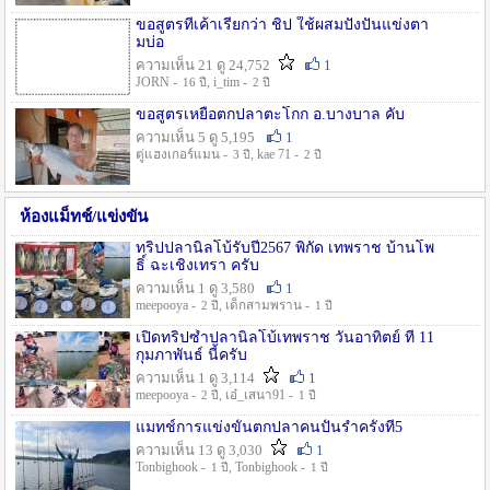
ขอสูตรที่เค้าเรียกว่า ชิป ใช้ผสมปังปั่นแข่งตา
มบ่อ
ความเห็น 21 ดู 24,752
1
JORN -
, i_tim -
16 ปี
2 ปี
ขอสูตรเหยื่อตกปลาตะโกก อ.บางบาล คับ
ความเห็น 5 ดู 5,195
1
ตู่แฮงเกอร์แมน -
, kae 71 -
3 ปี
2 ปี
ห้องแม็ทช์/แข่งขัน
ทริปปลานิลโบ้รับปี2567 พิกัด เทพราช บ้านโพ
ธิ์ ฉะเชิงเทรา ครับ
ความเห็น 1 ดู 3,580
1
meepooya -
, เด็กสามพราน -
2 ปี
1 ปี
เปิดทริปซ้ำปลานิลโบ้เทพราช วันอาทิตย์ ที่ 11
กุมภาพันธ์ นี้ครับ
ความเห็น 1 ดู 3,114
1
meepooya -
, เอ๋_เสนา91 -
2 ปี
1 ปี
แมทช์การแข่งขั้นตกปลาคนปั้นรำครั้งที่5
ความเห็น 13 ดู 3,030
1
Tonbighook -
, Tonbighook -
1 ปี
1 ปี