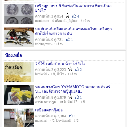
เหรียญบาท ร.9 ที่แพงเป็นแสนบาท ที่มาเป็นอ
ย่างไร
ความเห็น 3 ดู 954
4
manit.com -
, d1_fighter -
9 เดือน
8 เดือน
มนต์เสน่ห์เหยื่อแฮนด์เมดของคนไทย เหยื่อทุก
ตัวก็มีเรื่องราวของมัน
ความเห็น 0 ดู 721
1
fishingover -
9 เดือน
ห้องเหยื่อ
วิธืใช้ เหยื่อรำบ่ม น้าๆใช้ยังไง
ความเห็น 2 ดู 3,223
2
birdke70 -
, บั้งไฟ -
1 ปี
1 เดือน
หนอนยางGary YAMAMOTO ชอบส่วนตัวครั
บ... เลยจัดมาจากญี่ปุ่นเลย..
ความเห็น 8 ดู 5,879
1
อาร์ม นครปฐม -
, ดิน117 -
10 ปี
1 ปี
เหยื่อสดตกกุ้งบ่อ
ความเห็น 8 ดู 7,384
1
monchai -
, Devilsmall -
4 ปี
1 ปี