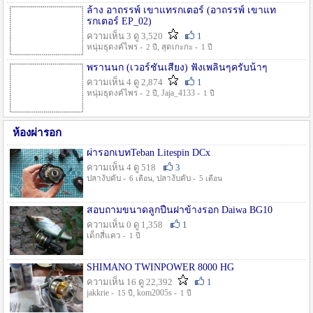
ล้าง อาถรรพ์ เขาแทรกเตอร์ (อาถรรพ์ เขาแท
รกเตอร์ EP_02)
ความเห็น 3 ดู 3,520
1
หนุ่มธุดงค์ไพร -
, สุดเกะกะ -
2 ปี
1 ปี
พรานนก (เวอร์ชั่นเสียง) ฟังเพลินๆครับน้าๆ
ความเห็น 4 ดู 2,874
1
หนุ่มธุดงค์ไพร -
, Jaja_4133 -
2 ปี
1 ปี
ห้องผ่ารอก
ผ่ารอกเบทTeban Litespin DCx
ความเห็น 4 ดู 518
3
ปลางับคับ -
, ปลางับคับ -
6 เดือน
5 เดือน
สอบถามขนาดลูกปืนฝาข้างรอก Daiwa BG10
ความเห็น 0 ดู 1,358
1
เด็กสี่แคว -
1 ปี
SHIMANO TWINPOWER 8000 HG
ความเห็น 16 ดู 22,392
1
jakkrie -
, kom2005s -
15 ปี
1 ปี