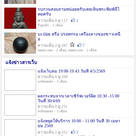
รบกวนสอบถามหน่อยครับเคยเห็นพระพิมพ์นี้ไ
หมครับ
ความเห็น 0 ดู 157
1
Popo01 -
1 เดือน
บะป่อย หรือ ปรอทกรอ เครื่องลางของชาวเหนื
อ
ความเห็น 2 ดู 287
7
manit.com -
, manit.com -
2 เดือน
2 เดือน
แจ้งข่าวสารเว็บ
แจ้งเว็บล่ม 19:08-19:43 วันที่ 4/5/2569
ความเห็น 0 ดู 209
webmaster -
3 เดือน
ผลกระทบจากเวลาเซิร์ฟเวอร์ผิด 10:30 -15:00
วันที่ 30/4/69
ความเห็น 0 ดู 251
webmaster -
3 เดือน
แจ้งหยุดให้บริการ 10:00 - 11:00 วันที่ 30 เมษา
ยน 2569
ความเห็น 2 ดู 352
3