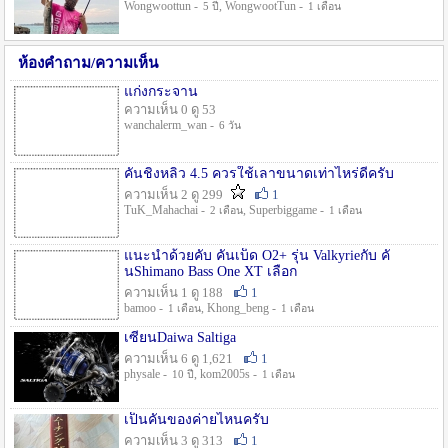
Wongwoottun -
, WongwootTun -
5 ปี
1 เดือน
ห้องคำถาม/ความเห็น
แก่งกระจาน
ความเห็น 0 ดู 53
wanchalerm_wan -
6 วัน
คันชิงหลิว 4.5 ควรใช้เลาขนาดเท่าไหร่ดีครับ
ความเห็น 2 ดู 299
1
TuK_Mahachai -
, Superbiggame -
2 เดือน
1 เดือน
แนะนำด้วยคับ คันเบ็ด O2+ รุ่น Valkyrieกับ คั
นShimano Bass One XT เลือก
ความเห็น 1 ดู 188
1
bamoo -
, Khong_beng -
1 เดือน
1 เดือน
เซียนDaiwa Saltiga
ความเห็น 6 ดู 1,621
1
physale -
, kom2005s -
10 ปี
1 เดือน
เป็นคันของค่ายไหนครับ
ความเห็น 3 ดู 313
1