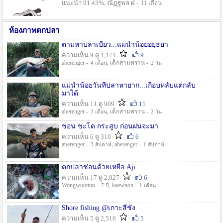
แนะนำ 91.43%, ณัฏฐพล ฝ่ -
11 เดือน
ห้องภาพตกปลา
ตามหาปลาเบี้ยว...แม่น้ำน้อยอยุธยา
ความเห็น 9 ดู 1,171
9
aberenger -
, เด็กสามพราน -
4 เดือน
2 วัน
แม่น้ำน้อยวันที่ปลาหายาก...เกือบหลับแต่กลับ
มาได้
ความเห็น 11 ดู 909
11
aberenger -
, เด็กสามพราน -
3 เดือน
2 วัน
ช่อน ชะโด กระสูบ ก่อนฝนจะมา
ความเห็น 6 ดู 310
6
aberenger -
, aberenger -
3 สัปดาห์
1 สัปดาห์
ตกปลาช่อนด้วยเหยื่อ Aji
ความเห็น 17 ดู 2,827
6
Wongwoottun -
, kaewnon -
7 ปี
1 เดือน
Shore fishing @เกาะสีชัง
ความเห็น 5 ดู 2,516
5