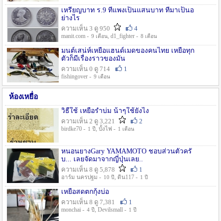
เหรียญบาท ร.9 ที่แพงเป็นแสนบาท ที่มาเป็นอ
ย่างไร
ความเห็น 3 ดู 950
4
manit.com -
, d1_fighter -
9 เดือน
8 เดือน
มนต์เสน่ห์เหยื่อแฮนด์เมดของคนไทย เหยื่อทุก
ตัวก็มีเรื่องราวของมัน
ความเห็น 0 ดู 714
1
fishingover -
9 เดือน
ห้องเหยื่อ
วิธืใช้ เหยื่อรำบ่ม น้าๆใช้ยังไง
ความเห็น 2 ดู 3,221
2
birdke70 -
, บั้งไฟ -
1 ปี
1 เดือน
หนอนยางGary YAMAMOTO ชอบส่วนตัวครั
บ... เลยจัดมาจากญี่ปุ่นเลย..
ความเห็น 8 ดู 5,878
1
อาร์ม นครปฐม -
, ดิน117 -
10 ปี
1 ปี
เหยื่อสดตกกุ้งบ่อ
ความเห็น 8 ดู 7,381
1
monchai -
, Devilsmall -
4 ปี
1 ปี