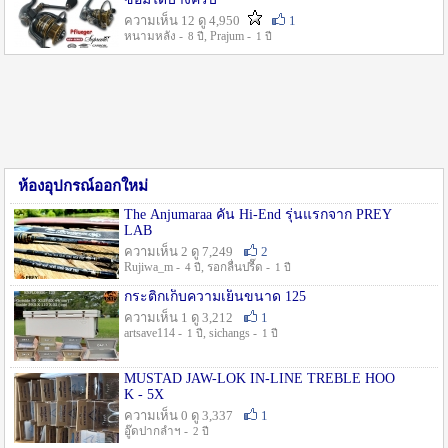
ความเห็น 12 ดู 4,950
1
หนามหลัง -
, Prajum -
8 ปี
1 ปี
ห้องอุปกรณ์ออกใหม่
The Anjumaraa คัน Hi-End รุ่นแรกจาก PREY
LAB
ความเห็น 2 ดู 7,249
2
Rujiwa_m -
, รอกลื่นปรื๊ด -
4 ปี
1 ปี
กระติกเก็บความเย็นขนาด 125
ความเห็น 1 ดู 3,212
1
artsave114 -
, sichangs -
1 ปี
1 ปี
MUSTAD JAW-LOK IN-LINE TREBLE HOO
K - 5X
ความเห็น 0 ดู 3,337
1
อู๊ดปากลำฯ -
2 ปี