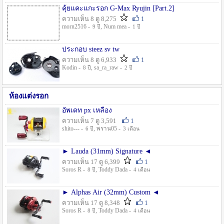
คุ้ยแคะแกะรอก G-Max Ryujin [Part.2]
ความเห็น 8 ดู 8,275
1
morn2516 -
, Num mea -
9 ปี
1 ปี
ประกอบ steez sv tw
ความเห็น 8 ดู 6,933
1
Kodin -
, sa_ra_raw -
8 ปี
2 ปี
ห้องแต่งรอก
อัพเดท px เหลือง
ความเห็น 7 ดู 3,591
1
shito--- -
, พราน05 -
6 ปี
3 เดือน
► Lauda (31mm) Signature ◄
ความเห็น 17 ดู 6,399
1
Soros R -
, Toddy Dada -
8 ปี
4 เดือน
► Alphas Air (32mm) Custom ◄
ความเห็น 17 ดู 8,348
1
Soros R -
, Toddy Dada -
8 ปี
4 เดือน