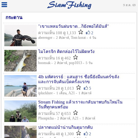
9 ส.ค. 69
กระดาน
"เขาแหลมวันฝนขาด...ก็ยังพอได้มันส์"
ความเห็น 108 ดู 1,133
2
aberenger -
, Tom korat -
2 สัปดาห์
4 วัน
ไมโครจิ้ก ติดกล่องไว้ไม่ผิดหวัง
ความเห็น 16 ดู 462
boonsak -
, pop1013 -
2 สัปดาห์
5 วัน
4lb มหัศจรรย์ : แสมสาร ชื่อนี้ยังมีมนตร์ขลัง
และการจับคันเบ็ดครั้งแรกข
ความเห็น 28 ดู 1,013
5
iplucklure -
, A21 -
1 เดือน
1 สัปดาห์
Stream Fishing แล้วเราจะกลับมาพบกันใหม่ใน
วันที่ทุกคนพร้อม
ความเห็น 57 ดู 653
Phonpicha -
, A21 -
2 สัปดาห์
1 สัปดาห์
ปลากดแม่น้ำน่านกินดุมากคับ
ความเห็น 48 ดู 1,300
2