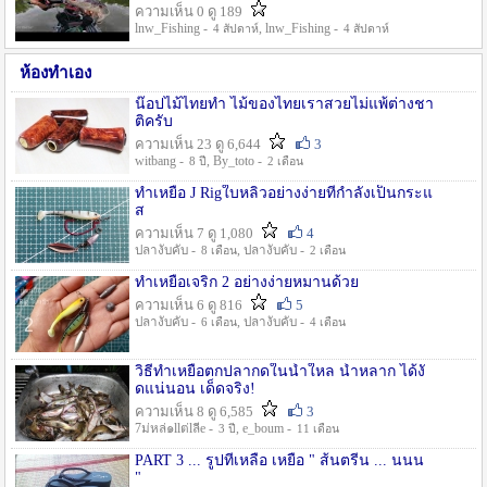
ความเห็น 0 ดู 189
lnw_Fishing -
, lnw_Fishing -
4 สัปดาห์
4 สัปดาห์
ห้องทำเอง
น๊อปไม้ไทยทำ ไม้ของไทยเราสวยไม่แพ้ต่างชา
ติครับ
ความเห็น 23 ดู 6,644
3
witbang -
, By_toto -
8 ปี
2 เดือน
ทำเหยื่อ J Rigใบหลิวอย่างง่ายที่กำลังเป็นกระแ
ส
ความเห็น 7 ดู 1,080
4
ปลางับคับ -
, ปลางับคับ -
8 เดือน
2 เดือน
ทำเหยื่อเจริก 2 อย่างง่ายหมานด้วย
ความเห็น 6 ดู 816
5
ปลางับคับ -
, ปลางับคับ -
6 เดือน
4 เดือน
วิธีทำเหยื่อตกปลากดในน้ำใหล น้ำหลาก ได้งั
ดแน่นอน เด็ดจริง!
ความเห็น 8 ดู 6,585
3
7ม่หล่๑llต่lลีe -
, e_boum -
3 ปี
11 เดือน
PART 3 ... รูปที่เหลือ เหยื่อ " ส้นตรีน ... นนน
"