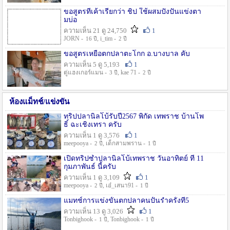
ขอสูตรที่เค้าเรียกว่า ชิป ใช้ผสมปังปั่นแข่งตา
มบ่อ
ความเห็น 21 ดู 24,750
1
JORN -
, i_tim -
16 ปี
2 ปี
ขอสูตรเหยื่อตกปลาตะโกก อ.บางบาล คับ
ความเห็น 5 ดู 5,193
1
ตู่แฮงเกอร์แมน -
, kae 71 -
3 ปี
2 ปี
ห้องแม็ทช์/แข่งขัน
ทริปปลานิลโบ้รับปี2567 พิกัด เทพราช บ้านโพ
ธิ์ ฉะเชิงเทรา ครับ
ความเห็น 1 ดู 3,576
1
meepooya -
, เด็กสามพราน -
2 ปี
1 ปี
เปิดทริปซ้ำปลานิลโบ้เทพราช วันอาทิตย์ ที่ 11
กุมภาพันธ์ นี้ครับ
ความเห็น 1 ดู 3,109
1
meepooya -
, เอ๋_เสนา91 -
2 ปี
1 ปี
แมทช์การแข่งขั้นตกปลาคนปั้นรำครั้งที่5
ความเห็น 13 ดู 3,026
1
Tonbighook -
, Tonbighook -
1 ปี
1 ปี