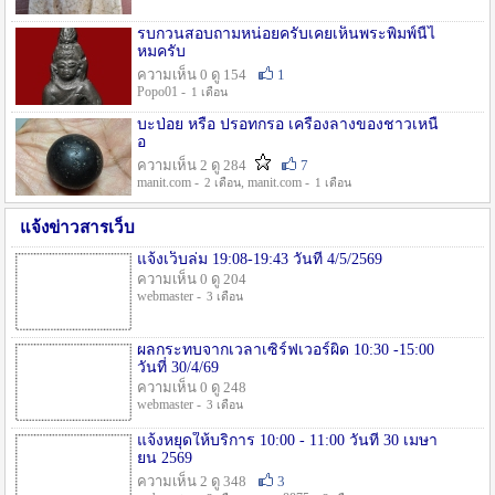
รบกวนสอบถามหน่อยครับเคยเห็นพระพิมพ์นี้ไ
หมครับ
ความเห็น 0 ดู 154
1
Popo01 -
1 เดือน
บะป่อย หรือ ปรอทกรอ เครื่องลางของชาวเหนื
อ
ความเห็น 2 ดู 284
7
manit.com -
, manit.com -
2 เดือน
1 เดือน
แจ้งข่าวสารเว็บ
แจ้งเว็บล่ม 19:08-19:43 วันที่ 4/5/2569
ความเห็น 0 ดู 204
webmaster -
3 เดือน
ผลกระทบจากเวลาเซิร์ฟเวอร์ผิด 10:30 -15:00
วันที่ 30/4/69
ความเห็น 0 ดู 248
webmaster -
3 เดือน
แจ้งหยุดให้บริการ 10:00 - 11:00 วันที่ 30 เมษา
ยน 2569
ความเห็น 2 ดู 348
3