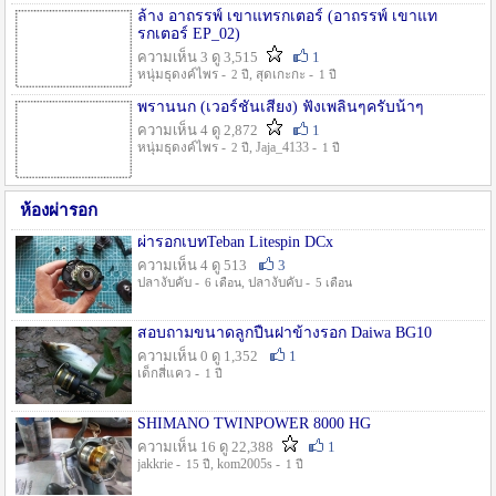
ล้าง อาถรรพ์ เขาแทรกเตอร์ (อาถรรพ์ เขาแท
รกเตอร์ EP_02)
ความเห็น 3 ดู 3,515
1
หนุ่มธุดงค์ไพร -
, สุดเกะกะ -
2 ปี
1 ปี
พรานนก (เวอร์ชั่นเสียง) ฟังเพลินๆครับน้าๆ
ความเห็น 4 ดู 2,872
1
หนุ่มธุดงค์ไพร -
, Jaja_4133 -
2 ปี
1 ปี
ห้องผ่ารอก
ผ่ารอกเบทTeban Litespin DCx
ความเห็น 4 ดู 513
3
ปลางับคับ -
, ปลางับคับ -
6 เดือน
5 เดือน
สอบถามขนาดลูกปืนฝาข้างรอก Daiwa BG10
ความเห็น 0 ดู 1,352
1
เด็กสี่แคว -
1 ปี
SHIMANO TWINPOWER 8000 HG
ความเห็น 16 ดู 22,388
1
jakkrie -
, kom2005s -
15 ปี
1 ปี