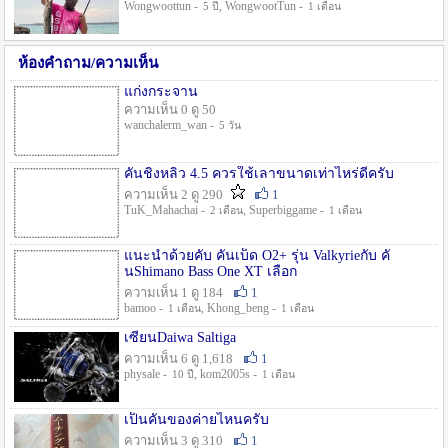
Wongwoottun -
, WongwootTun -
5 ปี
1 เดือน
ห้องคำถาม/ความเห็น
แก่งกระจาน
ความเห็น 0 ดู 50
wanchalerm_wan -
5 วัน
คันชิงหลิว 4.5 ควรใช้เลาขนาดเท่าไหร่ดีครับ
ความเห็น 2 ดู 290
1
TuK_Mahachai -
, Superbiggame -
2 เดือน
1 เดือน
แนะนำด้วยคับ คันเบ็ด O2+ รุ่น Valkyrieกับ คั
นShimano Bass One XT เลือก
ความเห็น 1 ดู 184
1
bamoo -
, Khong_beng -
1 เดือน
1 เดือน
เซียนDaiwa Saltiga
ความเห็น 6 ดู 1,618
1
physale -
, kom2005s -
10 ปี
1 เดือน
เป็นคันของค่ายไหนครับ
ความเห็น 3 ดู 310
1