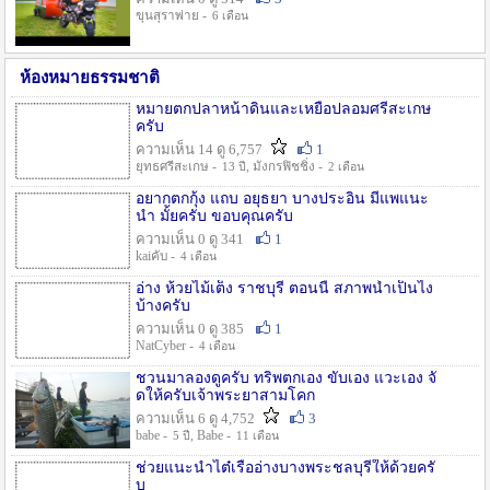
ขุนสุราพ่าย -
6 เดือน
ห้องหมายธรรมชาติ
หมายตกปลาหน้าดินและเหยื่อปลอมศรีสะเกษ
ครับ
ความเห็น 14 ดู 6,757
1
ยุทธศรีสะเกษ -
, มังกรฟิชชิ่ง -
13 ปี
2 เดือน
อยากตกกุ้ง แถบ อยุธยา บางประอิน มีแพแนะ
นำ มั้ยครับ ขอบคุณครับ
ความเห็น 0 ดู 341
1
kaiคับ -
4 เดือน
อ่าง ห้วยไม้เต็ง ราชบุรี ตอนนี้ สภาพน้ำเป็นไง
บ้างครับ
ความเห็น 0 ดู 385
1
NatCyber -
4 เดือน
ชวนมาลองดูครับ ทริพตกเอง ขับเอง แวะเอง จั
ดให้ครับเจ้าพระยาสามโคก
ความเห็น 6 ดู 4,752
3
babe -
, Babe -
5 ปี
11 เดือน
ช่วยแนะนำไต๋เรืออ่างบางพระชลบุรีให้ด้วยครั
บ