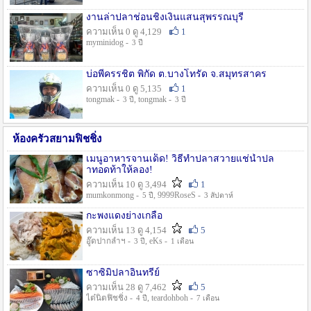
งานล่าปลาช่อนชิงเงินแสนสุพรรณบุรี
ความเห็น 0 ดู 4,129
1
myminidog -
3 ปี
บ่อพี่ครรชิต พิกัด ต.บางโทรัด จ.สมุทรสาคร
ความเห็น 0 ดู 5,135
1
tongmak -
, tongmak -
3 ปี
3 ปี
ห้องครัวสยามฟิชชิ่ง
เมนูอาหารจานเด็ด! วิธีทำปลาสวายแช่น้ำปล
าทอดท้าให้ลอง!
ความเห็น 10 ดู 3,494
1
mumkonmong -
, 9999RoseS -
5 ปี
3 สัปดาห์
กะพงแดงย่างเกลือ
ความเห็น 13 ดู 4,154
5
อู๊ดปากลำฯ -
, eKs -
3 ปี
1 เดือน
ซาซิมิปลาอินทรีย์
ความเห็น 28 ดู 7,462
5
ไต๋นิตฟิชชิ่ง -
, teardohboh -
4 ปี
7 เดือน