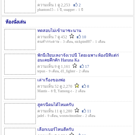
ความเห็น 1 ดู 2,253
2
phantom15 -
, snapper -
1 ปี
1 ปี
ห้องนั่งเล่น
ทดสอบไม่เข้ามาซะนาน
ความเห็น 7 ดู 452
10
ตนทำกระดาษ -
, nickpim007 -
3 เดือน
1 เดือน
พักนี้เงียบเหงาจังเวปนี้ โดยเฉพาะห้องนี้ที่แต่ก่
อนเคยคึกคัก Haruna Ka
ความเห็น 9 ดู 1,161
17
tepun -
, d1_fighter -
9 เดือน
2 เดือน
เล่าเรื่องของพ่อ
ความเห็น 52 ดู 2,270
8
Mantis -
, Yamong-t -
8 ปี
2 เดือน
สูตรนี้ดมได้ไหมครับ
ความเห็น 11 ดู 1,280
11
jadel -
, worawitnonline -
9 เดือน
2 เดือน
เลือกเบอร์ไหนดีครับ