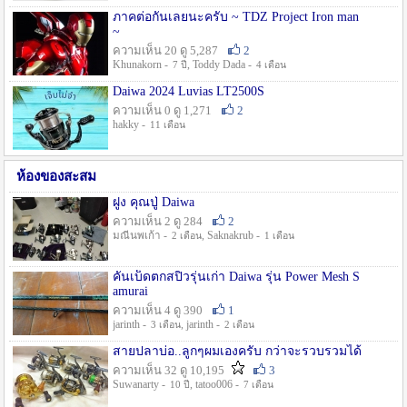
ภาคต่อกันเลยนะครับ ~ TDZ Project Iron man
~
ความเห็น 20 ดู 5,287
2
Khunakorn -
, Toddy Dada -
7 ปี
4 เดือน
Daiwa 2024 Luvias LT2500S
ความเห็น 0 ดู 1,271
2
hakky -
11 เดือน
ห้องของสะสม
ฝูง คุณปู่ Daiwa
ความเห็น 2 ดู 284
2
มณีนพเก้า -
, Saknakrub -
2 เดือน
1 เดือน
คันเบ็ดตกสปิ๋วรุ่นเก่า Daiwa รุ่น Power Mesh S
amurai
ความเห็น 4 ดู 390
1
jarinth -
, jarinth -
3 เดือน
2 เดือน
สายปลาบ่อ..ลูกๆผมเองครับ กว่าจะรวบรวมได้
ความเห็น 32 ดู 10,195
3
Suwanarty -
, tatoo006 -
10 ปี
7 เดือน