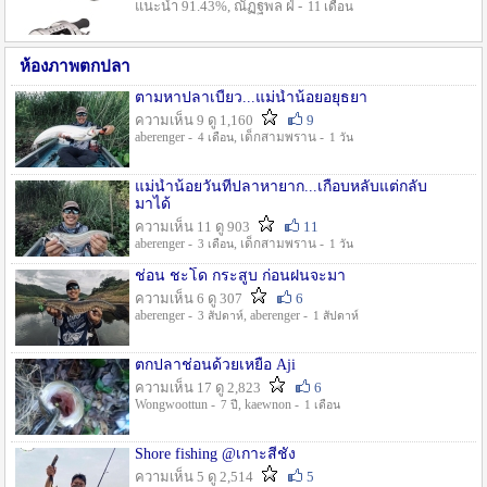
แนะนำ 91.43%, ณัฏฐพล ฝ่ -
11 เดือน
ห้องภาพตกปลา
ตามหาปลาเบี้ยว...แม่น้ำน้อยอยุธยา
ความเห็น 9 ดู 1,160
9
aberenger -
, เด็กสามพราน -
4 เดือน
1 วัน
แม่น้ำน้อยวันที่ปลาหายาก...เกือบหลับแต่กลับ
มาได้
ความเห็น 11 ดู 903
11
aberenger -
, เด็กสามพราน -
3 เดือน
1 วัน
ช่อน ชะโด กระสูบ ก่อนฝนจะมา
ความเห็น 6 ดู 307
6
aberenger -
, aberenger -
3 สัปดาห์
1 สัปดาห์
ตกปลาช่อนด้วยเหยื่อ Aji
ความเห็น 17 ดู 2,823
6
Wongwoottun -
, kaewnon -
7 ปี
1 เดือน
Shore fishing @เกาะสีชัง
ความเห็น 5 ดู 2,514
5