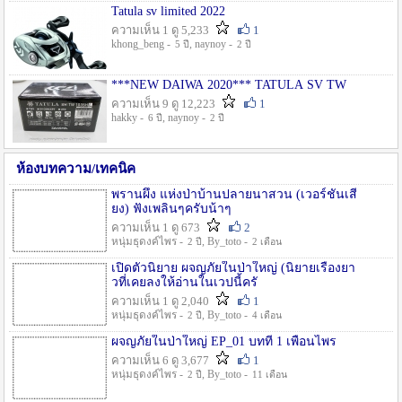
Tatula sv limited 2022
ความเห็น 1 ดู 5,233
1
khong_beng -
, naynoy -
5 ปี
2 ปี
***NEW DAIWA 2020*** TATULA SV TW
ความเห็น 9 ดู 12,223
1
hakky -
, naynoy -
6 ปี
2 ปี
ห้องบทความ/เทคนิค
พรานผึ้ง แห่งป่าบ้านปลายนาสวน (เวอร์ชั่นเสี
ยง) ฟังเพลินๆครับน้าๆ
ความเห็น 1 ดู 673
2
หนุ่มธุดงค์ไพร -
, By_toto -
2 ปี
2 เดือน
เปิดตัวนิยาย ผจญภัยในป่าใหญ่ (นิยายเรื่องยา
วที่เคยลงให้อ่านในเวปนี้ครั
ความเห็น 1 ดู 2,040
1
หนุ่มธุดงค์ไพร -
, By_toto -
2 ปี
4 เดือน
ผจญภัยในป่าใหญ่ EP_01 บทที่ 1 เพื่อนไพร
ความเห็น 6 ดู 3,677
1
หนุ่มธุดงค์ไพร -
, By_toto -
2 ปี
11 เดือน