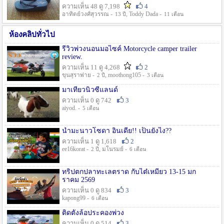
ความเห็น 48 ดู 7,198
4
อาทิตย์วงศ์สุวรรณ -
, Toddy Dada -
13 ปี
11 เดือน
ห้องคลิปทั่วไป
รีวิวพ่วงนอนมอไซค์ Motorcycle camper trailer
review.
ความเห็น 11 ดู 4,268
2
ขุนสุราพ่าย -
, moothong105 -
2 ปี
3 เดือน
มาเที่ยวนิวซีแลนด์
ความเห็น 0 ดู 742
3
aiyod. -
5 เดือน
น้ำมะนาวโซดา อินเดีย!! เป็นยังไง??
ความเห็น 1 ดู 1,618
2
ee16korat -
, มโนรมย์ -
2 ปี
6 เดือน
ทริปตกปลาทะเลตราด กับไต๋เหมี่ยว 13-15 มก
ราคม 2569
ความเห็น 0 ดู 834
3
kapong99 -
6 เดือน
ติดตั้งล้อประคองพ่วง
ความเห็น 0 ดู 514
3