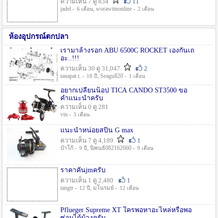
ความเห็น 7 ดู 834
11
jadel -
, worawitnonline -
6 เดือน
2 เดือน
ห้องอุปกรณ์ตกปลา
เรามาล้างรอก ABU 6500C ROCKET เองกันเถ
อะ..!!!
ความเห็น 30 ดู 31,047
2
tanapat t. -
, Seagull20 -
18 ปี
1 เดือน
อยากเปลี่ยนน็อป TICA CANDO ST3500 ขอ
คำแนะนำครับ
ความเห็น 0 ดู 281
vin -
3 เดือน
แนะนำหน่อยสปิน G max
ความเห็น 7 ดู 4,189
1
ป๋าโก้ -
, นิพนธ์082162660 -
9 ปี
9 เดือน
ราคาคันjmครับ
ความเห็น 1 ดู 2,480
1
tangtr -
, มโนรมย์ -
12 ปี
12 เดือน
Pflueger Supreme XT ใครพอหาอะไหล่หรือพอ
ซ่อมได้บ้างครับ