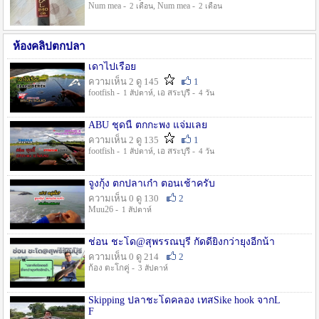
Num mea -
, Num mea -
2 เดือน
2 เดือน
ห้องคลิปตกปลา
เดาไปเรื่อย
ความเห็น 2 ดู 145
1
footfish -
, เอ สระบุรี -
1 สัปดาห์
4 วัน
ABU ชุดนี้ ตกกะพง แจ่มเลย
ความเห็น 2 ดู 135
1
footfish -
, เอ สระบุรี -
1 สัปดาห์
4 วัน
จูงกุ้ง ตกปลาเก๋า ตอนเช้าครับ
ความเห็น 0 ดู 130
2
Muu26 -
1 สัปดาห์
ช่อน ชะโด@สุพรรณบุรี กัดดียิ่งกว่ายุงอีกน้า
ความเห็น 0 ดู 214
2
ก้อง ตะโกคู่ -
3 สัปดาห์
Skipping ปลาชะโดคลอง เทสSike hook จากL
F