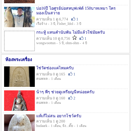
บ่อ16ปี ไอศูรย์บ่อสหบุฟเฟ่ต์ 150บาทเหมา ใคร
มองเป็นสวาย
ความเห็น 1 ดู 6,774
1
เรือจ้าง -
, Fisher_Idol -
3 ปี
3 ปี
กระทู้ แทนคำนับพัน ไม่มีแล้วใช่มั๊ยครับ
ความเห็น 10 ดู 8,756
1
wongwoottun -
, ohm-ohm -
5 ปี
4 ปี
ห้องพระเครื่อง
ใช่วัดช่องแคไหมครับ
ความเห็น 0 ดู 165
1
คนพหล -
1 เดือน
น้าๆ พี่ๆ ช่วยดูเหรียญนี้หน่อยครับ
ความเห็น 0 ดู 160
2
คนพหล -
1 เดือน
แท้เก๊ไม่สน อยากโชว์ครับ
ความเห็น 1 ดู 200
hudaark -
, จัง...ดั๊ย -
1 เดือน
1 เดือน