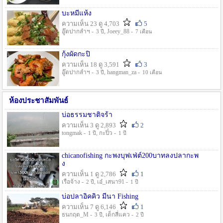
บะหมี่แห้ง
ความเห็น 23 ดู 4,703
5
อู๊ดปากลำฯ -
, Joeey_88 -
3 ปี
7 เดือน
กุ้งผัดกะปิ
ความเห็น 18 ดู 3,591
3
อู๊ดปากลำฯ -
, hangman_za -
3 ปี
10 เดือน
ห้องประชาสัมพันธ์
บ่อธรรมชาติจร้า
ความเห็น 3 ดู 2,893
2
tongmak -
, กะปิ๋ว -
1 ปี
1 ปี
chicanofishing กะพงบุฟเฟ่ต์200บาทลงปลากะพ
ง
ความเห็น 1 ดู 2,786
1
เรือจ้าง -
, เอ๋_เสนา91 -
2 ปี
1 ปี
บ่อปลาอิคคิว มีนา Fishing
ความเห็น 7 ดู 6,146
1
ธนกฤต_M -
, เด็กสี่แคว -
3 ปี
2 ปี