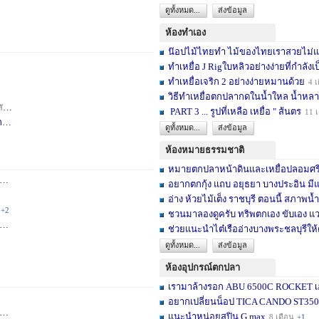
ดูทั้งหมด...
ส่งข้อมูล
ห้องทำเอง
น๊อปไม้ไทยทำ ไม้ของไทยเราสวยไม่แพ้ต
ทำเหยื่อ J Rigใบหลิวอย่างง่ายที่กำลังเป
ทำเหยื่อเจริก 2 อย่างง่ายหมานด้วย
4 เ
วิธีทำเหยื่อตกปลากดในน้ำใหล น้ำหลา
าห์
+2
PART 3 ... รูปที่เหลือ เหยื่อ " ส้นตร
11 
F
4 สัปดาห์
ดูทั้งหมด...
ส่งข้อมูล
ห้องหมายธรรมชาติ
หมายตกปลาหน้าดินและเหยื่อปลอมศรีสะเ
3 เดือน
+2
อยากตกกุ้ง แถบ อยุธยา บางประอิน มีแ
อ่าง ห้วยไม้เต็ง ราชบุรี ตอนนี้ สภาพน้ำ
+2
ชวนมาลองดูครับ ทริพตกเอง ขับเอง แวะ
6 เดือน
+3
ช่วยแนะนำไต๋เรืออ่างบางพระชลบุรีให้
ดูทั้งหมด...
ส่งข้อมูล
ห้องอุปกรณ์ตกปลา
เรามาล้างรอก ABU 6500C ROCKET เอง
อยากเปลี่ยนน็อป TICA CANDO ST3500 ข
+17
แนะนำหน่อยสปิน G max
8 เดือน
+1