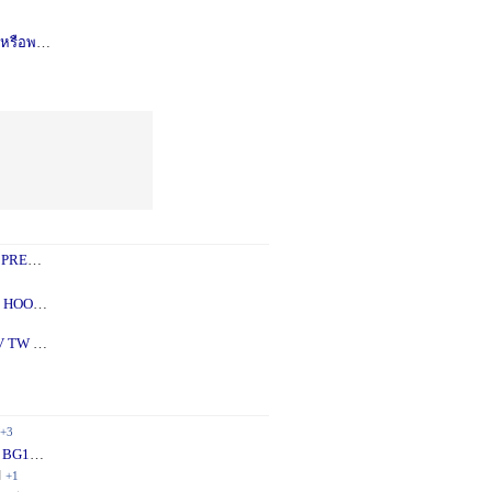
รือพอซ
1 ปี
+1
 PREY
1 ปี
+2
 - 5X
2 ปี
+1
V TW
2 ปี
+1
+3
 BG10
1 ปี
+1
ี
+1