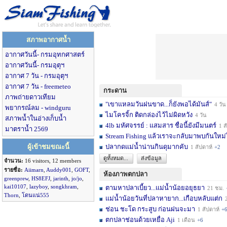
สภาพอากาศน้ำ
อากาศวันนี้- กรมอุทกศาสตร์
อากาศวันนี้- กรมอุตุฯ
อากาศ 7 วัน - กรมอุตุฯ
อากาศ 7 วัน - freemeteo
กระดาน
ภาพถ่ายดาวเทียม
"เขาแหลมวันฝนขาด...ก็ยังพอได้มันส์"
4 วัน
พยากรณ์ลม - windguru
ไมโครจิ้ก ติดกล่องไว้ไม่ผิดหวัง
4 วัน
สภาพน้ำในอ่างเก็บน้ำ
4lb มหัศจรรย์ : แสมสาร ชื่อนี้ยังมีมนตร์
1 สัปดาห์
มาตราน้ำ 2569
Stream Fishing แล้วเราจะกลับมาพบกันใหม่
ผู้เข้าชมขณะนี้
ปลากดแม่น้ำน่านกินดุมากคับ
1 สัปดาห์
+2
ดูทั้งหมด...
ส่งข้อมูล
จำนวน:
16 visitors, 12 members
รายชื่อ:
Aiimarn
,
Auddy001
,
GOFT
,
ห้องภาพตกปลา
greenprew
,
HS8EFJ
,
jarinth
,
jo/jo
,
kai10107
,
lazyboy
,
songkhram
,
ตามหาปลาเบี้ยว...แม่น้ำน้อยอยุธยา
21 ชม.
Thorn
,
โดนแน่555
แม่น้ำน้อยวันที่ปลาหายาก...เกือบหลับแต่ก
21 ช
ช่อน ชะโด กระสูบ ก่อนฝนจะมา
1 สัปดาห์
+
ตกปลาช่อนด้วยเหยื่อ Aji
1 เดือน
+6