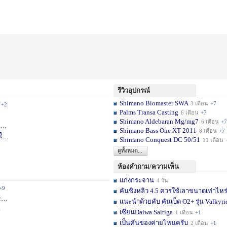
รีวิวอุปกรณ์
Shimano Biomaster SWA
3 เดือน
+7
+2
Palms Transa Casting
6 เดือน
+7
Shimano Aldebaran Mg/mg7
6 เดือน
+7
+5
Shimano Bass One XT 2011
8 เดือน
+7
ใ
1 สัปดาห์
Shimano Conquest DC 50/51
11 เดือน
ดูทั้งหมด...
ห้องคำถาม/ความเห็น
แก่งกระจาน
4 วัน
+9
คันชิงหลิว 4.5 ควรใช้เลาขนาดเท่าไหร
ม.
+11
แนะนำด้วยคับ คันเบ็ด O2+ รุ่น Valkyrie
6
เซียนDaiwa Saltiga
1 เดือน
+1
เป็นคันของค่ายไหนครับ
2 เดือน
+1