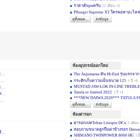
ราคาคันjmครับ
12 เดือน
+1
Pflueger Supreme XT ใครพอหาอะไหล่ห
ดูทั้งหมด...
ส่งข้อมูล
ห้องอุปกรณ์ออกใหม่
The Anjumaraa คัน Hi-End รุ่นแรกจาก
เดือน
+2
กระติกเก็บความเย็นขนาด 125
อน
+1
1 ปี
+1
MUSTAD JAW-LOK IN-LINE TREBLE HOOK
1 เดือน
+1
Tatula sv limited 2022
2 ปี
+1
ท
1 ปี
+1
***NEW DAIWA 2020*** TATULA S
+1
ดูทั้งหมด...
ส่งข้อมูล
ห้องผ่ารอก
ผ่ารอกเบทTeban Litespin DCx
5 เดือน
สอบถามขนาดลูกปืนฝาข้างรอก Daiwa
เ
1 ปี
+1
SHIMANO TWINPOWER 8000 HG
1 ป