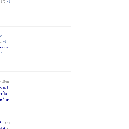
1 ปี
+1
+1
อน
+1
on ma
4 เดือน
+2
+2
2 เดือน
+1
วมได้
7 เดือน
+3
าเป็น
8 เดือน
+4
หยื่อท
9 เดือน
+1
ี่5
1 ปี
+1