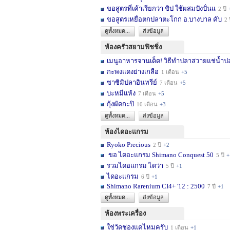
ขอสูตรที่เค้าเรียกว่า ชิป ใช้ผสมปังปั่นแ
2 ปี
ขอสูตรเหยื่อตกปลาตะโกก อ.บางบาล คับ
2 
ดูทั้งหมด...
ส่งข้อมูล
ห้องครัวสยามฟิชชิ่ง
เมนูอาหารจานเด็ด! วิธีทำปลาสวายแช่น้ำปล
กะพงแดงย่างเกลือ
1 เดือน
+5
ซาซิมิปลาอินทรีย์
7 เดือน
+5
บะหมี่แห้ง
7 เดือน
+5
กุ้งผัดกะปิ
10 เดือน
+3
ดูทั้งหมด...
ส่งข้อมูล
ห้องไดอะแกรม
Ryoko Precious
2 ปี
+2
ขอ ไดอะแกรม Shimano Conquest 50
5 ปี
+
รวมไดอแกรม ไดว่า
5 ปี
+1
ไดอะแกรม
6 ปี
+1
Shimano Rarenium CI4+ '12 : 2500
7 ปี
+1
ดูทั้งหมด...
ส่งข้อมูล
ห้องพระเครื่อง
ใช่วัดช่องแคไหมครับ
1 เดือน
+1