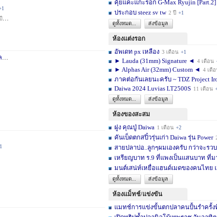
คุ้ยแคะแกะรอก G-Max Ryujin [Part.2]
+1
ประกอบ steez sv tw
2 ปี
+1
ปี
+1
ดูทั้งหมด...
ส่งข้อมูล
ห้องแต่งรอก
อัพเดท px เหลือง
3 เดือน
+1
า
3 สัปดาห์
+1
► Lauda (31mm) Signature ◄
4 เดือน
► Alphas Air (32mm) Custom ◄
4 เดื
ภาคต่อกันเลยนะครับ ~ TDZ Project Ir
Daiwa 2024 Luvias LT2500S
11 เดือน
ดูทั้งหมด...
ส่งข้อมูล
ห้องของสะสม
ฝูง คุณปู่ Daiwa
1 เดือน
+2
คันเบ็ดตกสปิ๋วรุ่นเก่า Daiwa รุ่น Power
1
สายปลาบ่อ..ลูกๆผมเองครับ กว่าจะรวบร
เหรียญบาท ร.9 ที่แพงเป็นแสนบาท ที่ม
มนต์เสน่ห์เหยื่อแฮนด์เมดของคนไทย เ
ดูทั้งหมด...
ส่งข้อมูล
ห้องแม็ทช์/แข่งขัน
แมทช์การแข่งขั้นตกปลาคนปั้นรำครั้งท