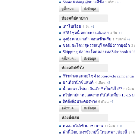
Shore fishing @เกาะสีชัง
1 เดือน
+5
ดูทั้งหมด...
ส่งข้อมูล
ห้องคลิปตกปลา
เดาไปเรื่อย
4 วัน
+1
ABU ชุดนี้ ตกกะพง แจ่มเลย
4 วัน
+1
จูงกุ้ง ตกปลาเก๋า ตอนเช้าครับ
1 สัปดาห์
+2
ช่อน ชะโด@สุพรรณบุรี กัดดียิ่งกว่ายุงอีก
3 สัปด
Skipping ปลาชะโดคลอง เทสSike hook จากL
ดูทั้งหมด...
ส่งข้อมูล
ห้องคลิปทั่วไป
รีวิวพ่วงนอนมอไซค์ Motorcycle camper tra
มาเที่ยวนิวซีแลนด์
4 เดือน
+3
น้ำมะนาวโซดา อินเดีย!! เป็นยังไง??
6 เดือน
ทริปตกปลาทะเลตราด กับไต๋เหมี่ยว 13-15 มก
ติดตั้งล้อประคองพ่วง
6 เดือน
+3
ดูทั้งหมด...
ส่งข้อมูล
ห้องนั่งเล่น
ทดสอบไม่เข้ามาซะนาน
1 เดือน
+10
พักนี้เงียบเหงาจังเวปนี้ โดยเฉพาะห้องนี้
2 เดือน