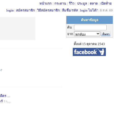
หน้าแรก
|
กระดาน
|
รีวิว
|
ประมูล
|
ตลาด
|
เปิดท้าย
login
|
สมัครสมาชิก
|
วิธีสมัครสมาชิก
|
ลืมชื่อ/รหัส
|
login ไม่ได้?
|
8 ส.ค. 69
ค้นหาข้อมูล
ค้น
จาก
ตั้งแต่ 15 ตุลาคม 2543
+7
่ดีคร
1 เดือน
+1
กั
1 เดือน
+1