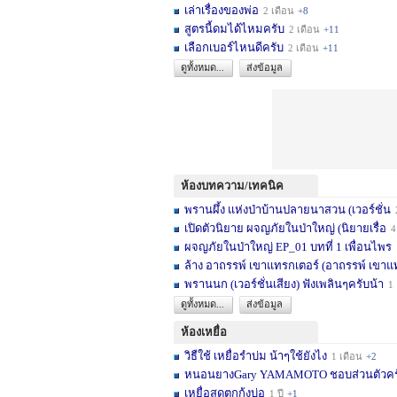
เล่าเรื่องของพ่อ
2 เดือน
+8
สูตรนี้ดมได้ไหมครับ
2 เดือน
+11
เลือกเบอร์ไหนดีครับ
2 เดือน
+11
ดูทั้งหมด...
ส่งข้อมูล
ห้องบทความ/เทคนิค
พรานผึ้ง แห่งป่าบ้านปลายนาสวน (เวอร์ชั่น
2 
เปิดตัวนิยาย ผจญภัยในป่าใหญ่ (นิยายเรื่อ
4 เดื
ผจญภัยในป่าใหญ่ EP_01 บทที่ 1 เพื่อนไพร
1
ล้าง อาถรรพ์ เขาแทรกเตอร์ (อาถรรพ์ เขาแ
พรานนก (เวอร์ชั่นเสียง) ฟังเพลินๆครับน้า
1 ปี
ดูทั้งหมด...
ส่งข้อมูล
ห้องเหยื่อ
วิธืใช้ เหยื่อรำบ่ม น้าๆใช้ยังไง
1 เดือน
+2
หนอนยางGary YAMAMOTO ชอบส่วนตัวครับ... 
เหยื่อสดตกกุ้งบ่อ
1 ปี
+1