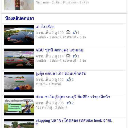
Num mea -
, Num mea -
2 เดือน
2 เดือน
ห้องคลิปตกปลา
เดาไปเรื่อย
ความเห็น 2 ดู 129
1
footfish -
, เอ สระบุรี -
1 สัปดาห์
3 วัน
ABU ชุดนี้ ตกกะพง แจ่มเลย
ความเห็น 2 ดู 114
1
footfish -
, เอ สระบุรี -
1 สัปดาห์
3 วัน
จูงกุ้ง ตกปลาเก๋า ตอนเช้าครับ
ความเห็น 0 ดู 122
2
Muu26 -
1 สัปดาห์
ช่อน ชะโด@สุพรรณบุรี กัดดียิ่งกว่ายุงอีกน้า
ความเห็น 0 ดู 206
2
ก้อง ตะโกคู่ -
3 สัปดาห์
Skipping ปลาชะโดคลอง เทสSike hook จากL
F