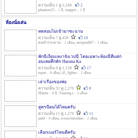
ความเห็น 1 ดู 2,249
2
phantom15 -
, snapper -
1 ปี
1 ปี
ห้องนั่งเล่น
ทดสอบไม่เข้ามาซะนาน
ความเห็น 7 ดู 450
10
ตนทำกระดาษ -
, nickpim007 -
2 เดือน
1 เดือน
พักนี้เงียบเหงาจังเวปนี้ โดยเฉพาะห้องนี้ที่แต่ก่
อนเคยคึกคัก Haruna Ka
ความเห็น 9 ดู 1,159
17
tepun -
, d1_fighter -
9 เดือน
2 เดือน
เล่าเรื่องของพ่อ
ความเห็น 52 ดู 2,270
8
Mantis -
, Yamong-t -
8 ปี
2 เดือน
สูตรนี้ดมได้ไหมครับ
ความเห็น 11 ดู 1,279
11
jadel -
, worawitnonline -
9 เดือน
2 เดือน
เลือกเบอร์ไหนดีครับ