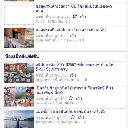
ขอสูตรที่เค้าเรียกว่า ชิป ใช้ผสมปังปั่นแข่งตา
มบ่อ
ความเห็น 21 ดู 24,745
1
JORN -
, i_tim -
16 ปี
2 ปี
ขอสูตรเหยื่อตกปลาตะโกก อ.บางบาล คับ
ความเห็น 5 ดู 5,189
1
ตู่แฮงเกอร์แมน -
, kae 71 -
3 ปี
2 ปี
ห้องแม็ทช์/แข่งขัน
ทริปปลานิลโบ้รับปี2567 พิกัด เทพราช บ้านโพ
ธิ์ ฉะเชิงเทรา ครับ
ความเห็น 1 ดู 3,573
1
meepooya -
, เด็กสามพราน -
2 ปี
1 ปี
เปิดทริปซ้ำปลานิลโบ้เทพราช วันอาทิตย์ ที่ 11
กุมภาพันธ์ นี้ครับ
ความเห็น 1 ดู 3,108
1
meepooya -
, เอ๋_เสนา91 -
2 ปี
1 ปี
แมทช์การแข่งขั้นตกปลาคนปั้นรำครั้งที่5
ความเห็น 13 ดู 3,024
1
Tonbighook -
, Tonbighook -
1 ปี
1 ปี