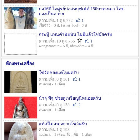
บ่อ16ปี ไอศูรย์บ่อสหบุฟเฟ่ต์ 150บาทเหมา ใคร
มองเป็นสวาย
ความเห็น 1 ดู 6,772
1
เรือจ้าง -
, Fisher_Idol -
3 ปี
3 ปี
กระทู้ แทนคำนับพัน ไม่มีแล้วใช่มั๊ยครับ
ความเห็น 10 ดู 8,755
1
wongwoottun -
, ohm-ohm -
5 ปี
4 ปี
ห้องพระเครื่อง
ใช่วัดช่องแคไหมครับ
ความเห็น 0 ดู 161
1
คนพหล -
1 เดือน
น้าๆ พี่ๆ ช่วยดูเหรียญนี้หน่อยครับ
ความเห็น 0 ดู 158
2
คนพหล -
1 เดือน
แท้เก๊ไม่สน อยากโชว์ครับ
ความเห็น 1 ดู 198
hudaark -
, จัง...ดั๊ย -
1 เดือน
1 เดือน