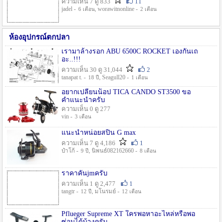
ความเห็น 7 ดู 833
11
jadel -
, worawitnonline -
6 เดือน
2 เดือน
ห้องอุปกรณ์ตกปลา
เรามาล้างรอก ABU 6500C ROCKET เองกันเถ
อะ..!!!
ความเห็น 30 ดู 31,044
2
tanapat t. -
, Seagull20 -
18 ปี
1 เดือน
อยากเปลี่ยนน็อป TICA CANDO ST3500 ขอ
คำแนะนำครับ
ความเห็น 0 ดู 277
vin -
3 เดือน
แนะนำหน่อยสปิน G max
ความเห็น 7 ดู 4,186
1
ป๋าโก้ -
, นิพนธ์082162660 -
9 ปี
8 เดือน
ราคาคันjmครับ
ความเห็น 1 ดู 2,477
1
tangtr -
, มโนรมย์ -
12 ปี
12 เดือน
Pflueger Supreme XT ใครพอหาอะไหล่หรือพอ
ซ่อมได้บ้างครับ