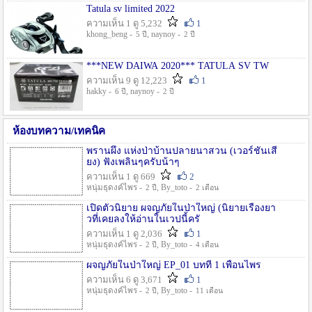
Tatula sv limited 2022
ความเห็น 1 ดู 5,232
1
khong_beng -
, naynoy -
5 ปี
2 ปี
***NEW DAIWA 2020*** TATULA SV TW
ความเห็น 9 ดู 12,223
1
hakky -
, naynoy -
6 ปี
2 ปี
ห้องบทความ/เทคนิค
พรานผึ้ง แห่งป่าบ้านปลายนาสวน (เวอร์ชั่นเสี
ยง) ฟังเพลินๆครับน้าๆ
ความเห็น 1 ดู 669
2
หนุ่มธุดงค์ไพร -
, By_toto -
2 ปี
2 เดือน
เปิดตัวนิยาย ผจญภัยในป่าใหญ่ (นิยายเรื่องยา
วที่เคยลงให้อ่านในเวปนี้ครั
ความเห็น 1 ดู 2,036
1
หนุ่มธุดงค์ไพร -
, By_toto -
2 ปี
4 เดือน
ผจญภัยในป่าใหญ่ EP_01 บทที่ 1 เพื่อนไพร
ความเห็น 6 ดู 3,671
1
หนุ่มธุดงค์ไพร -
, By_toto -
2 ปี
11 เดือน