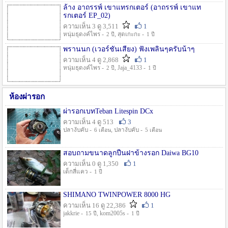
ล้าง อาถรรพ์ เขาแทรกเตอร์ (อาถรรพ์ เขาแท
รกเตอร์ EP_02)
ความเห็น 3 ดู 3,511
1
หนุ่มธุดงค์ไพร -
, สุดเกะกะ -
2 ปี
1 ปี
พรานนก (เวอร์ชั่นเสียง) ฟังเพลินๆครับน้าๆ
ความเห็น 4 ดู 2,868
1
หนุ่มธุดงค์ไพร -
, Jaja_4133 -
2 ปี
1 ปี
ห้องผ่ารอก
ผ่ารอกเบทTeban Litespin DCx
ความเห็น 4 ดู 513
3
ปลางับคับ -
, ปลางับคับ -
6 เดือน
5 เดือน
สอบถามขนาดลูกปืนฝาข้างรอก Daiwa BG10
ความเห็น 0 ดู 1,350
1
เด็กสี่แคว -
1 ปี
SHIMANO TWINPOWER 8000 HG
ความเห็น 16 ดู 22,386
1
jakkrie -
, kom2005s -
15 ปี
1 ปี