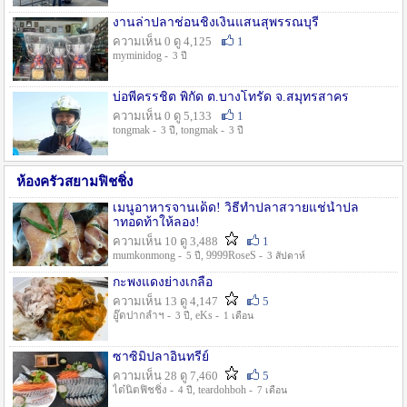
งานล่าปลาช่อนชิงเงินแสนสุพรรณบุรี
ความเห็น 0 ดู 4,125
1
myminidog -
3 ปี
บ่อพี่ครรชิต พิกัด ต.บางโทรัด จ.สมุทรสาคร
ความเห็น 0 ดู 5,133
1
tongmak -
, tongmak -
3 ปี
3 ปี
ห้องครัวสยามฟิชชิ่ง
เมนูอาหารจานเด็ด! วิธีทำปลาสวายแช่น้ำปล
าทอดท้าให้ลอง!
ความเห็น 10 ดู 3,488
1
mumkonmong -
, 9999RoseS -
5 ปี
3 สัปดาห์
กะพงแดงย่างเกลือ
ความเห็น 13 ดู 4,147
5
อู๊ดปากลำฯ -
, eKs -
3 ปี
1 เดือน
ซาซิมิปลาอินทรีย์
ความเห็น 28 ดู 7,460
5
ไต๋นิตฟิชชิ่ง -
, teardohboh -
4 ปี
7 เดือน