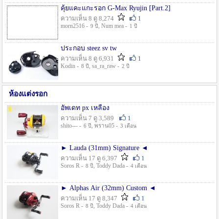
คุ้ยแคะแกะรอก G-Max Ryujin [Part.2]
ความเห็น 8 ดู 8,274
1
morn2516 -
, Num mea -
9 ปี
1 ปี
ประกอบ steez sv tw
ความเห็น 8 ดู 6,931
1
Kodin -
, sa_ra_raw -
8 ปี
2 ปี
ห้องแต่งรอก
อัพเดท px เหลือง
ความเห็น 7 ดู 3,589
1
shito--- -
, พราน05 -
6 ปี
3 เดือน
► Lauda (31mm) Signature ◄
ความเห็น 17 ดู 6,397
1
Soros R -
, Toddy Dada -
8 ปี
4 เดือน
► Alphas Air (32mm) Custom ◄
ความเห็น 17 ดู 8,347
1
Soros R -
, Toddy Dada -
8 ปี
4 เดือน