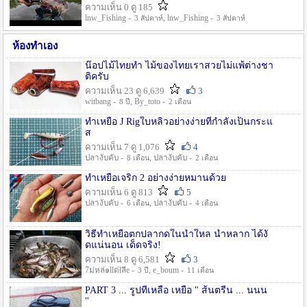
ความเห็น 0 ดู 185
lnw_Fishing -
, lnw_Fishing -
3 สัปดาห์
3 สัปดาห์
ห้องทำเอง
น๊อปไม้ไทยทำ ไม้ของไทยเราสวยไม่แพ้ต่างชา
ติครับ
ความเห็น 23 ดู 6,639
3
witbang -
, By_toto -
8 ปี
2 เดือน
ทำเหยื่อ J Rigใบหลิวอย่างง่ายที่กำลังเป็นกระแ
ส
ความเห็น 7 ดู 1,076
4
ปลางับคับ -
, ปลางับคับ -
8 เดือน
2 เดือน
ทำเหยื่อเจริก 2 อย่างง่ายหมานด้วย
ความเห็น 6 ดู 813
5
ปลางับคับ -
, ปลางับคับ -
6 เดือน
4 เดือน
วิธีทำเหยื่อตกปลากดในน้ำใหล น้ำหลาก ได้งั
ดแน่นอน เด็ดจริง!
ความเห็น 8 ดู 6,581
3
7ม่หล่๑llต่lลีe -
, e_boum -
3 ปี
11 เดือน
PART 3 ... รูปที่เหลือ เหยื่อ " ส้นตรีน ... นนน
"