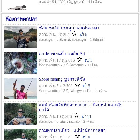
แนะนำ 91.43%, ณัฏฐพล ฝ่ -
11 เดือน
ห้องภาพตกปลา
ช่อน ชะโด กระสูบ ก่อนฝนจะมา
ความเห็น 6 ดู 294
6
aberenger -
, aberenger -
3 สัปดาห์
1 สัปดาห์
ตกปลาช่อนด้วยเหยื่อ Aji
ความเห็น 17 ดู 2,816
5
Wongwoottun -
, kaewnon -
7 ปี
1 เดือน
Shore fishing @เกาะสีชัง
ความเห็น 5 ดู 2,509
5
Wongwoottun -
, WongwootTun -
5 ปี
1 เดือน
แม่น้ำน้อยวันที่ปลาหายาก...เกือบหลับแต่กลับ
มาได้
ความเห็น 10 ดู 896
11
aberenger -
, rachalo -
3 เดือน
2 เดือน
ตามหาปลาเบี้ยว...แม่น้ำน้อยอยุธยา
ความเห็น 8 ดู 1,143
9