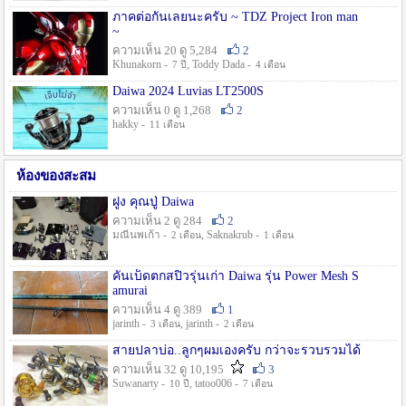
ภาคต่อกันเลยนะครับ ~ TDZ Project Iron man
~
ความเห็น 20 ดู 5,284
2
Khunakorn -
, Toddy Dada -
7 ปี
4 เดือน
Daiwa 2024 Luvias LT2500S
ความเห็น 0 ดู 1,268
2
hakky -
11 เดือน
ห้องของสะสม
ฝูง คุณปู่ Daiwa
ความเห็น 2 ดู 284
2
มณีนพเก้า -
, Saknakrub -
2 เดือน
1 เดือน
คันเบ็ดตกสปิ๋วรุ่นเก่า Daiwa รุ่น Power Mesh S
amurai
ความเห็น 4 ดู 389
1
jarinth -
, jarinth -
3 เดือน
2 เดือน
สายปลาบ่อ..ลูกๆผมเองครับ กว่าจะรวบรวมได้
ความเห็น 32 ดู 10,195
3
Suwanarty -
, tatoo006 -
10 ปี
7 เดือน