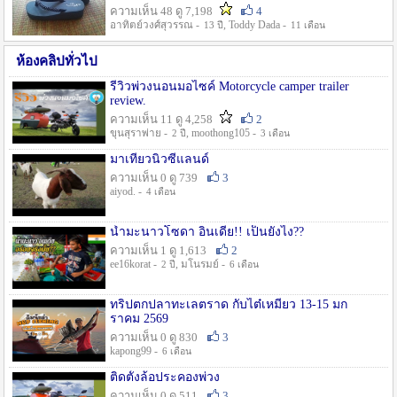
ความเห็น 48 ดู 7,198
4
อาทิตย์วงศ์สุวรรณ -
, Toddy Dada -
13 ปี
11 เดือน
ห้องคลิปทั่วไป
รีวิวพ่วงนอนมอไซค์ Motorcycle camper trailer
review.
ความเห็น 11 ดู 4,258
2
ขุนสุราพ่าย -
, moothong105 -
2 ปี
3 เดือน
มาเที่ยวนิวซีแลนด์
ความเห็น 0 ดู 739
3
aiyod. -
4 เดือน
น้ำมะนาวโซดา อินเดีย!! เป็นยังไง??
ความเห็น 1 ดู 1,613
2
ee16korat -
, มโนรมย์ -
2 ปี
6 เดือน
ทริปตกปลาทะเลตราด กับไต๋เหมี่ยว 13-15 มก
ราคม 2569
ความเห็น 0 ดู 830
3
kapong99 -
6 เดือน
ติดตั้งล้อประคองพ่วง
ความเห็น 0 ดู 511
3