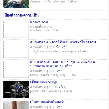
aberenger -
, aberenger -
4 เดือน
3 เดือน
ห้องคำถาม/ความเห็น
แก่งกระจาน
ความเห็น 0 ดู 42
wanchalerm_wan -
3 วัน
คันชิงหลิว 4.5 ควรใช้เลาขนาดเท่าไหร่ดีครับ
ความเห็น 2 ดู 287
1
TuK_Mahachai -
, Superbiggame -
2 เดือน
1 เดือน
แนะนำด้วยคับ คันเบ็ด O2+ รุ่น Valkyrieกับ คั
นShimano Bass One XT เลือก
ความเห็น 1 ดู 179
1
bamoo -
, Khong_beng -
1 เดือน
1 เดือน
เซียนDaiwa Saltiga
ความเห็น 6 ดู 1,616
1
physale -
, kom2005s -
10 ปี
1 เดือน
เป็นคันของค่ายไหนครับ
ความเห็น 3 ดู 309
1