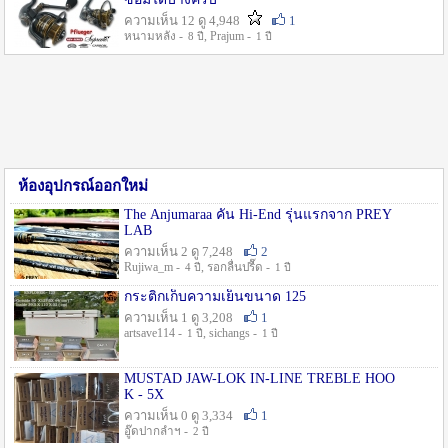
ความเห็น 12 ดู 4,948
1
หนามหลัง -
, Prajum -
8 ปี
1 ปี
ห้องอุปกรณ์ออกใหม่
The Anjumaraa คัน Hi-End รุ่นแรกจาก PREY
LAB
ความเห็น 2 ดู 7,248
2
Rujiwa_m -
, รอกลื่นปรื๊ด -
4 ปี
1 ปี
กระติกเก็บความเย็นขนาด 125
ความเห็น 1 ดู 3,208
1
artsave114 -
, sichangs -
1 ปี
1 ปี
MUSTAD JAW-LOK IN-LINE TREBLE HOO
K - 5X
ความเห็น 0 ดู 3,334
1
อู๊ดปากลำฯ -
2 ปี