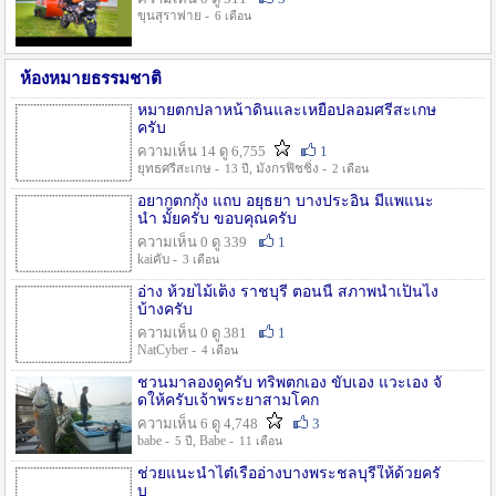
ขุนสุราพ่าย -
6 เดือน
ห้องหมายธรรมชาติ
หมายตกปลาหน้าดินและเหยื่อปลอมศรีสะเกษ
ครับ
ความเห็น 14 ดู 6,755
1
ยุทธศรีสะเกษ -
, มังกรฟิชชิ่ง -
13 ปี
2 เดือน
อยากตกกุ้ง แถบ อยุธยา บางประอิน มีแพแนะ
นำ มั้ยครับ ขอบคุณครับ
ความเห็น 0 ดู 339
1
kaiคับ -
3 เดือน
อ่าง ห้วยไม้เต็ง ราชบุรี ตอนนี้ สภาพน้ำเป็นไง
บ้างครับ
ความเห็น 0 ดู 381
1
NatCyber -
4 เดือน
ชวนมาลองดูครับ ทริพตกเอง ขับเอง แวะเอง จั
ดให้ครับเจ้าพระยาสามโคก
ความเห็น 6 ดู 4,748
3
babe -
, Babe -
5 ปี
11 เดือน
ช่วยแนะนำไต๋เรืออ่างบางพระชลบุรีให้ด้วยครั
บ