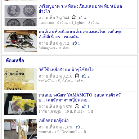
เหรียญบาท ร.9 ที่แพงเป็นแสนบาท ที่มาเป็นอ
ย่างไร
ความเห็น 3 ดู 944
4
manit.com -
, d1_fighter -
9 เดือน
8 เดือน
มนต์เสน่ห์เหยื่อแฮนด์เมดของคนไทย เหยื่อทุก
ตัวก็มีเรื่องราวของมัน
ความเห็น 0 ดู 712
1
fishingover -
9 เดือน
ห้องเหยื่อ
วิธืใช้ เหยื่อรำบ่ม น้าๆใช้ยังไง
ความเห็น 2 ดู 3,216
2
birdke70 -
, บั้งไฟ -
1 ปี
1 เดือน
หนอนยางGary YAMAMOTO ชอบส่วนตัวครั
บ... เลยจัดมาจากญี่ปุ่นเลย..
ความเห็น 8 ดู 5,876
1
อาร์ม นครปฐม -
, ดิน117 -
10 ปี
1 ปี
เหยื่อสดตกกุ้งบ่อ
ความเห็น 8 ดู 7,379
1
monchai -
, Devilsmall -
4 ปี
1 ปี