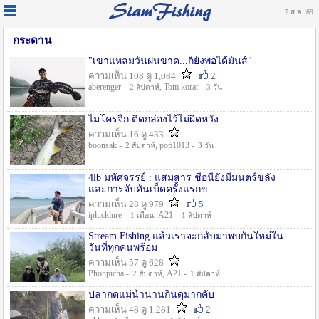
7 ส.ค. 69
กระดาน
"เขาแหลมวันฝนขาด...ก็ยังพอได้มันส์"
ความเห็น 108 ดู 1,084
2
aberenger -
, Tom korat -
2 สัปดาห์
3 วัน
ไมโครจิ้ก ติดกล่องไว้ไม่ผิดหวัง
ความเห็น 16 ดู 433
boonsak -
, pop1013 -
2 สัปดาห์
3 วัน
4lb มหัศจรรย์ : แสมสาร ชื่อนี้ยังมีมนตร์ขลัง
และการจับคันเบ็ดครั้งแรกข
ความเห็น 28 ดู 979
5
iplucklure -
, A21 -
1 เดือน
1 สัปดาห์
Stream Fishing แล้วเราจะกลับมาพบกันใหม่ใน
วันที่ทุกคนพร้อม
ความเห็น 57 ดู 628
Phonpicha -
, A21 -
2 สัปดาห์
1 สัปดาห์
ปลากดแม่น้ำน่านกินดุมากคับ
ความเห็น 48 ดู 1,281
2