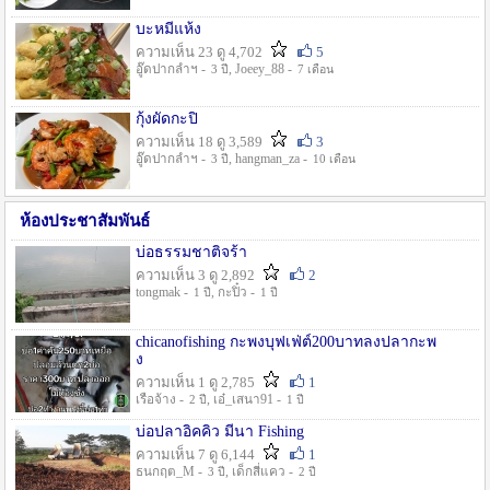
บะหมี่แห้ง
ความเห็น 23 ดู 4,702
5
อู๊ดปากลำฯ -
, Joeey_88 -
3 ปี
7 เดือน
กุ้งผัดกะปิ
ความเห็น 18 ดู 3,589
3
อู๊ดปากลำฯ -
, hangman_za -
3 ปี
10 เดือน
ห้องประชาสัมพันธ์
บ่อธรรมชาติจร้า
ความเห็น 3 ดู 2,892
2
tongmak -
, กะปิ๋ว -
1 ปี
1 ปี
chicanofishing กะพงบุฟเฟ่ต์200บาทลงปลากะพ
ง
ความเห็น 1 ดู 2,785
1
เรือจ้าง -
, เอ๋_เสนา91 -
2 ปี
1 ปี
บ่อปลาอิคคิว มีนา Fishing
ความเห็น 7 ดู 6,144
1
ธนกฤต_M -
, เด็กสี่แคว -
3 ปี
2 ปี