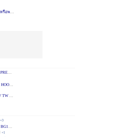
รือพอซ
1 ปี
+1
 PREY
1 ปี
+2
 - 5X
2 ปี
+1
V TW
2 ปี
+1
+3
 BG10
1 ปี
+1
ี
+1