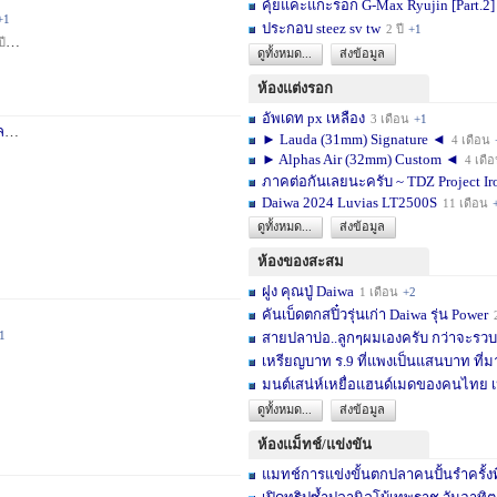
คุ้ยแคะแกะรอก G-Max Ryujin [Part.2]
+1
ประกอบ steez sv tw
2 ปี
+1
ปี
+1
ดูทั้งหมด...
ส่งข้อมูล
ห้องแต่งรอก
อัพเดท px เหลือง
3 เดือน
+1
า
3 สัปดาห์
+1
► Lauda (31mm) Signature ◄
4 เดือน
► Alphas Air (32mm) Custom ◄
4 เดื
ภาคต่อกันเลยนะครับ ~ TDZ Project Ir
Daiwa 2024 Luvias LT2500S
11 เดือน
ดูทั้งหมด...
ส่งข้อมูล
ห้องของสะสม
ฝูง คุณปู่ Daiwa
1 เดือน
+2
คันเบ็ดตกสปิ๋วรุ่นเก่า Daiwa รุ่น Power
1
สายปลาบ่อ..ลูกๆผมเองครับ กว่าจะรวบร
เหรียญบาท ร.9 ที่แพงเป็นแสนบาท ที่ม
มนต์เสน่ห์เหยื่อแฮนด์เมดของคนไทย เ
ดูทั้งหมด...
ส่งข้อมูล
ห้องแม็ทช์/แข่งขัน
แมทช์การแข่งขั้นตกปลาคนปั้นรำครั้งท