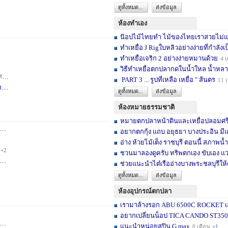
ดูทั้งหมด...
ส่งข้อมูล
ห้องทำเอง
น๊อปไม้ไทยทำ ไม้ของไทยเราสวยไม่แพ้ต
ทำเหยื่อ J Rigใบหลิวอย่างง่ายที่กำลังเป
ทำเหยื่อเจริก 2 อย่างง่ายหมานด้วย
4 เ
วิธีทำเหยื่อตกปลากดในน้ำใหล น้ำหลา
าห์
+2
PART 3 ... รูปที่เหลือ เหยื่อ " ส้นตร
11 
F
3 สัปดาห์
ดูทั้งหมด...
ส่งข้อมูล
ห้องหมายธรรมชาติ
หมายตกปลาหน้าดินและเหยื่อปลอมศรีสะเ
3 เดือน
+2
อยากตกกุ้ง แถบ อยุธยา บางประอิน มีแ
อ่าง ห้วยไม้เต็ง ราชบุรี ตอนนี้ สภาพน้ำ
+2
ชวนมาลองดูครับ ทริพตกเอง ขับเอง แวะ
6 เดือน
+3
ช่วยแนะนำไต๋เรืออ่างบางพระชลบุรีให้
ดูทั้งหมด...
ส่งข้อมูล
ห้องอุปกรณ์ตกปลา
เรามาล้างรอก ABU 6500C ROCKET เอง
อยากเปลี่ยนน็อป TICA CANDO ST3500 ข
+17
แนะนำหน่อยสปิน G max
8 เดือน
+1