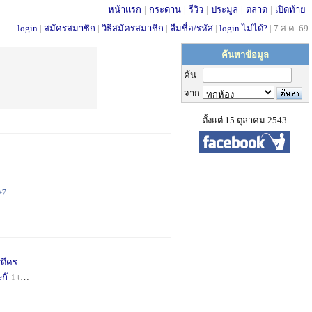
หน้าแรก
|
กระดาน
|
รีวิว
|
ประมูล
|
ตลาด
|
เปิดท้าย
login
|
สมัครสมาชิก
|
วิธีสมัครสมาชิก
|
ลืมชื่อ/รหัส
|
login ไม่ได้?
|
7 ส.ค. 69
ค้นหาข้อมูล
ค้น
จาก
ตั้งแต่ 15 ตุลาคม 2543
+7
่ดีคร
1 เดือน
+1
กั
1 เดือน
+1