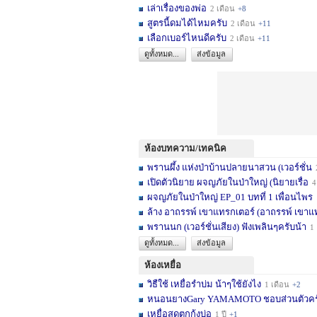
เล่าเรื่องของพ่อ
2 เดือน
+8
สูตรนี้ดมได้ไหมครับ
2 เดือน
+11
เลือกเบอร์ไหนดีครับ
2 เดือน
+11
ดูทั้งหมด...
ส่งข้อมูล
ห้องบทความ/เทคนิค
พรานผึ้ง แห่งป่าบ้านปลายนาสวน (เวอร์ชั่น
2 
เปิดตัวนิยาย ผจญภัยในป่าใหญ่ (นิยายเรื่อ
4 เดื
ผจญภัยในป่าใหญ่ EP_01 บทที่ 1 เพื่อนไพร
1
ล้าง อาถรรพ์ เขาแทรกเตอร์ (อาถรรพ์ เขาแ
พรานนก (เวอร์ชั่นเสียง) ฟังเพลินๆครับน้า
1 ปี
ดูทั้งหมด...
ส่งข้อมูล
ห้องเหยื่อ
วิธืใช้ เหยื่อรำบ่ม น้าๆใช้ยังไง
1 เดือน
+2
หนอนยางGary YAMAMOTO ชอบส่วนตัวครับ... 
เหยื่อสดตกกุ้งบ่อ
1 ปี
+1