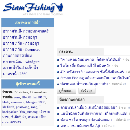
สภาพอากาศน้ำ
อากาศวันนี้- กรมอุทกศาสตร์
อากาศวันนี้- กรมอุตุฯ
อากาศ 7 วัน - กรมอุตุฯ
อากาศ 7 วัน - freemeteo
กระดาน
ภาพถ่ายดาวเทียม
"เขาแหลมวันฝนขาด...ก็ยังพอได้มันส์"
3 วัน
พยากรณ์ลม - windguru
ไมโครจิ้ก ติดกล่องไว้ไม่ผิดหวัง
3 วัน
สภาพน้ำในอ่างเก็บน้ำ
4lb มหัศจรรย์ : แสมสาร ชื่อนี้ยังมีมนตร์
1 สัปดาห์
มาตราน้ำ 2569
Stream Fishing แล้วเราจะกลับมาพบกันใหม่
ผู้เข้าชมขณะนี้
ปลากดแม่น้ำน่านกินดุมากคับ
1 สัปดาห์
+2
ดูทั้งหมด...
ส่งข้อมูล
จำนวน:
77 visitors, 17 members
รายชื่อ:
cons
,
HNOI0
,
kai10107
,
ห้องภาพตกปลา
khak
,
ksarawoot
,
Mangmo1980
,
Mr.Earth
,
posawang
,
rong
,
T
ตามหาปลาเบี้ยว...แม่น้ำน้อยอยุธยา
1 ชม.
+
backpacker
,
Yun_srithong
,
เจ้าชาย
แม่น้ำน้อยวันที่ปลาหายาก...เกือบหลับแต่ก
1 
มาร0
,
ซีเนียร์
,
ดำ
,
ตามลม
,
เปี๊ยก
ช่อน ชะโด กระสูบ ก่อนฝนจะมา
1 สัปดาห์
+
civic
,
ผัดเพรา
ตกปลาช่อนด้วยเหยื่อ Aji
1 เดือน
+6