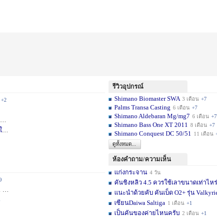
รีวิวอุปกรณ์
Shimano Biomaster SWA
3 เดือน
+7
+2
Palms Transa Casting
6 เดือน
+7
Shimano Aldebaran Mg/mg7
6 เดือน
+7
+5
Shimano Bass One XT 2011
8 เดือน
+7
ใ
1 สัปดาห์
Shimano Conquest DC 50/51
11 เดือน
ดูทั้งหมด...
ห้องคำถาม/ความเห็น
แก่งกระจาน
4 วัน
9
คันชิงหลิว 4.5 ควรใช้เลาขนาดเท่าไหร
ชม.
+11
แนะนำด้วยคับ คันเบ็ด O2+ รุ่น Valkyrie
6
เซียนDaiwa Saltiga
1 เดือน
+1
เป็นคันของค่ายไหนครับ
2 เดือน
+1