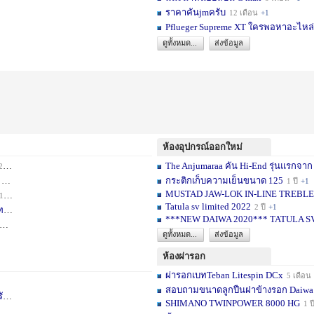
ราคาคันjmครับ
12 เดือน
+1
Pflueger Supreme XT ใครพอหาอะไหล่ห
ดูทั้งหมด...
ส่งข้อมูล
ห้องอุปกรณ์ออกใหม่
The Anjumaraa คัน Hi-End รุ่นแรกจาก
เดือน
+2
กระติกเก็บความเย็นขนาด 125
อน
+1
1 ปี
+1
MUSTAD JAW-LOK IN-LINE TREBLE HOOK
1 เดือน
+1
Tatula sv limited 2022
2 ปี
+1
ท
1 ปี
+1
***NEW DAIWA 2020*** TATULA S
+1
ดูทั้งหมด...
ส่งข้อมูล
ห้องผ่ารอก
ผ่ารอกเบทTeban Litespin DCx
5 เดือน
สอบถามขนาดลูกปืนฝาข้างรอก Daiwa
เ
1 ปี
+1
SHIMANO TWINPOWER 8000 HG
1 ป