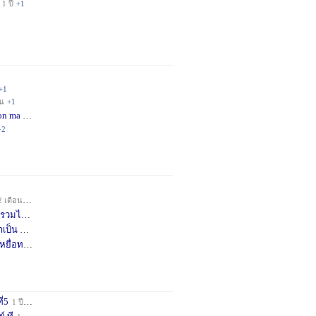
1 ปี
+1
+1
อน
+1
on ma
4 เดือน
+2
+2
2 เดือน
+1
วมได้
7 เดือน
+3
าเป็น
8 เดือน
+4
หยื่อท
9 เดือน
+1
ี่5
1 ปี
+1