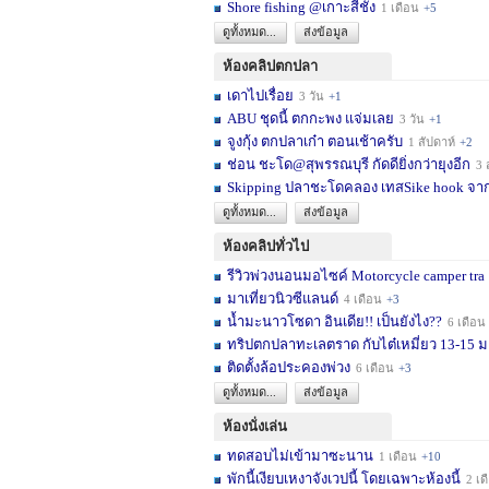
Shore fishing @เกาะสีชัง
1 เดือน
+5
ดูทั้งหมด...
ส่งข้อมูล
ห้องคลิปตกปลา
เดาไปเรื่อย
3 วัน
+1
ABU ชุดนี้ ตกกะพง แจ่มเลย
3 วัน
+1
จูงกุ้ง ตกปลาเก๋า ตอนเช้าครับ
1 สัปดาห์
+2
ช่อน ชะโด@สุพรรณบุรี กัดดียิ่งกว่ายุงอีก
3 สัปด
Skipping ปลาชะโดคลอง เทสSike hook จากL
ดูทั้งหมด...
ส่งข้อมูล
ห้องคลิปทั่วไป
รีวิวพ่วงนอนมอไซค์ Motorcycle camper tra
มาเที่ยวนิวซีแลนด์
4 เดือน
+3
น้ำมะนาวโซดา อินเดีย!! เป็นยังไง??
6 เดือน
ทริปตกปลาทะเลตราด กับไต๋เหมี่ยว 13-15 มก
ติดตั้งล้อประคองพ่วง
6 เดือน
+3
ดูทั้งหมด...
ส่งข้อมูล
ห้องนั่งเล่น
ทดสอบไม่เข้ามาซะนาน
1 เดือน
+10
พักนี้เงียบเหงาจังเวปนี้ โดยเฉพาะห้องนี้
2 เดือน