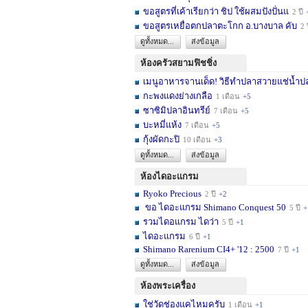
ขอสูตรที่เค้าเรียกว่า ชิป ใช้ผสมปังปั่นแ
2 ปี
ขอสูตรเหยื่อตกปลาตะโกก อ.บางบาล คับ
2 
ดูทั้งหมด...
ส่งข้อมูล
ห้องครัวสยามฟิชชิ่ง
เมนูอาหารจานเด็ด! วิธีทำปลาสวายแช่น้ำปล
กะพงแดงย่างเกลือ
1 เดือน
+5
ซาซิมิปลาอินทรีย์
7 เดือน
+5
บะหมี่แห้ง
7 เดือน
+5
กุ้งผัดกะปิ
10 เดือน
+3
ดูทั้งหมด...
ส่งข้อมูล
ห้องไดอะแกรม
Ryoko Precious
2 ปี
+2
ขอ ไดอะแกรม Shimano Conquest 50
5 ปี
+
รวมไดอแกรม ไดว่า
5 ปี
+1
ไดอะแกรม
6 ปี
+1
Shimano Rarenium CI4+ '12 : 2500
7 ปี
+1
ดูทั้งหมด...
ส่งข้อมูล
ห้องพระเครื่อง
ใช่วัดช่องแคไหมครับ
1 เดือน
+1