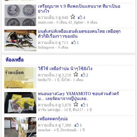
เหรียญบาท ร.9 ที่แพงเป็นแสนบาท ที่มาเป็นอ
ย่างไร
ความเห็น 3 ดู 948
4
manit.com -
, d1_fighter -
9 เดือน
8 เดือน
มนต์เสน่ห์เหยื่อแฮนด์เมดของคนไทย เหยื่อทุก
ตัวก็มีเรื่องราวของมัน
ความเห็น 0 ดู 713
1
fishingover -
9 เดือน
ห้องเหยื่อ
วิธืใช้ เหยื่อรำบ่ม น้าๆใช้ยังไง
ความเห็น 2 ดู 3,218
2
birdke70 -
, บั้งไฟ -
1 ปี
1 เดือน
หนอนยางGary YAMAMOTO ชอบส่วนตัวครั
บ... เลยจัดมาจากญี่ปุ่นเลย..
ความเห็น 8 ดู 5,878
1
อาร์ม นครปฐม -
, ดิน117 -
10 ปี
1 ปี
เหยื่อสดตกกุ้งบ่อ
ความเห็น 8 ดู 7,380
1
monchai -
, Devilsmall -
4 ปี
1 ปี