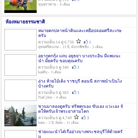
ขุนสุราพ่าย -
6 เดือน
ห้องหมายธรรมชาติ
หมายตกปลาหน้าดินและเหยื่อปลอมศรีสะเกษ
ครับ
ความเห็น 14 ดู 6,756
1
ยุทธศรีสะเกษ -
, มังกรฟิชชิ่ง -
13 ปี
2 เดือน
อยากตกกุ้ง แถบ อยุธยา บางประอิน มีแพแนะ
นำ มั้ยครับ ขอบคุณครับ
ความเห็น 0 ดู 340
1
kaiคับ -
3 เดือน
อ่าง ห้วยไม้เต็ง ราชบุรี ตอนนี้ สภาพน้ำเป็นไง
บ้างครับ
ความเห็น 0 ดู 383
1
NatCyber -
4 เดือน
ชวนมาลองดูครับ ทริพตกเอง ขับเอง แวะเอง จั
ดให้ครับเจ้าพระยาสามโคก
ความเห็น 6 ดู 4,749
3
babe -
, Babe -
5 ปี
11 เดือน
ช่วยแนะนำไต๋เรืออ่างบางพระชลบุรีให้ด้วยครั
บ