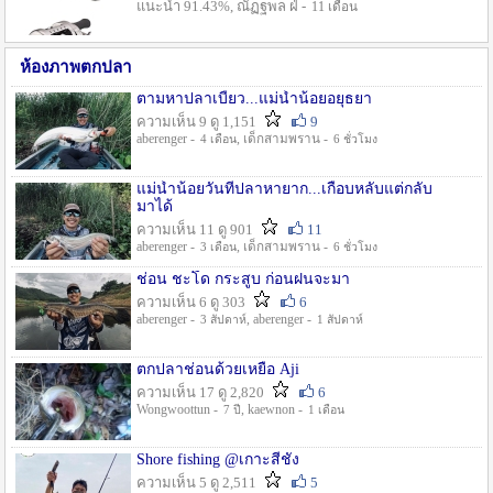
แนะนำ 91.43%, ณัฏฐพล ฝ่ -
11 เดือน
ห้องภาพตกปลา
ตามหาปลาเบี้ยว...แม่น้ำน้อยอยุธยา
ความเห็น 9 ดู 1,151
9
aberenger -
, เด็กสามพราน -
4 เดือน
6 ชั่วโมง
แม่น้ำน้อยวันที่ปลาหายาก...เกือบหลับแต่กลับ
มาได้
ความเห็น 11 ดู 901
11
aberenger -
, เด็กสามพราน -
3 เดือน
6 ชั่วโมง
ช่อน ชะโด กระสูบ ก่อนฝนจะมา
ความเห็น 6 ดู 303
6
aberenger -
, aberenger -
3 สัปดาห์
1 สัปดาห์
ตกปลาช่อนด้วยเหยื่อ Aji
ความเห็น 17 ดู 2,820
6
Wongwoottun -
, kaewnon -
7 ปี
1 เดือน
Shore fishing @เกาะสีชัง
ความเห็น 5 ดู 2,511
5