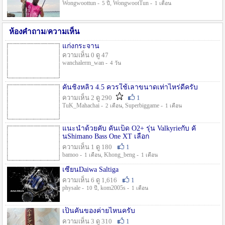
Wongwoottun -
, WongwootTun -
5 ปี
1 เดือน
ห้องคำถาม/ความเห็น
แก่งกระจาน
ความเห็น 0 ดู 47
wanchalerm_wan -
4 วัน
คันชิงหลิว 4.5 ควรใช้เลาขนาดเท่าไหร่ดีครับ
ความเห็น 2 ดู 290
1
TuK_Mahachai -
, Superbiggame -
2 เดือน
1 เดือน
แนะนำด้วยคับ คันเบ็ด O2+ รุ่น Valkyrieกับ คั
นShimano Bass One XT เลือก
ความเห็น 1 ดู 180
1
bamoo -
, Khong_beng -
1 เดือน
1 เดือน
เซียนDaiwa Saltiga
ความเห็น 6 ดู 1,616
1
physale -
, kom2005s -
10 ปี
1 เดือน
เป็นคันของค่ายไหนครับ
ความเห็น 3 ดู 310
1