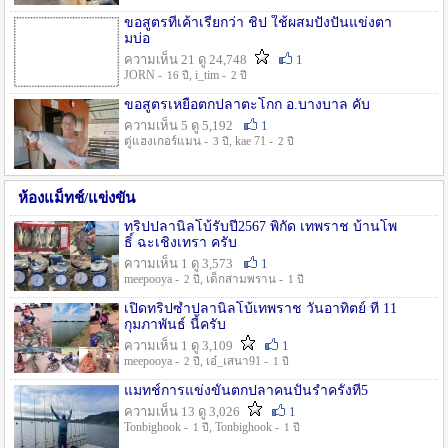
ขอสูตรที่เค้าเรียกว่า ชิป ใช้ผสมปังปั่นแข่งตา
มบ่อ
ความเห็น 21 ดู 24,748
1
JORN -
, i_tim -
16 ปี
2 ปี
ขอสูตรเหยื่อตกปลาตะโกก อ.บางบาล คับ
ความเห็น 5 ดู 5,192
1
ตู่แฮงเกอร์แมน -
, kae 71 -
3 ปี
2 ปี
ห้องแม็ทช์/แข่งขัน
ทริปปลานิลโบ้รับปี2567 พิกัด เทพราช บ้านโพ
ธิ์ ฉะเชิงเทรา ครับ
ความเห็น 1 ดู 3,573
1
meepooya -
, เด็กสามพราน -
2 ปี
1 ปี
เปิดทริปซ้ำปลานิลโบ้เทพราช วันอาทิตย์ ที่ 11
กุมภาพันธ์ นี้ครับ
ความเห็น 1 ดู 3,109
1
meepooya -
, เอ๋_เสนา91 -
2 ปี
1 ปี
แมทช์การแข่งขั้นตกปลาคนปั้นรำครั้งที่5
ความเห็น 13 ดู 3,026
1
Tonbighook -
, Tonbighook -
1 ปี
1 ปี