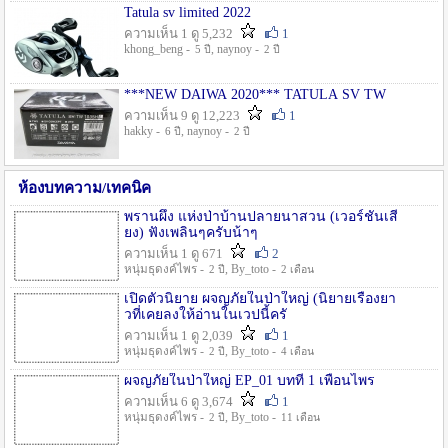
Tatula sv limited 2022
ความเห็น 1 ดู 5,232
1
khong_beng -
, naynoy -
5 ปี
2 ปี
***NEW DAIWA 2020*** TATULA SV TW
ความเห็น 9 ดู 12,223
1
hakky -
, naynoy -
6 ปี
2 ปี
ห้องบทความ/เทคนิค
พรานผึ้ง แห่งป่าบ้านปลายนาสวน (เวอร์ชั่นเสี
ยง) ฟังเพลินๆครับน้าๆ
ความเห็น 1 ดู 671
2
หนุ่มธุดงค์ไพร -
, By_toto -
2 ปี
2 เดือน
เปิดตัวนิยาย ผจญภัยในป่าใหญ่ (นิยายเรื่องยา
วที่เคยลงให้อ่านในเวปนี้ครั
ความเห็น 1 ดู 2,039
1
หนุ่มธุดงค์ไพร -
, By_toto -
2 ปี
4 เดือน
ผจญภัยในป่าใหญ่ EP_01 บทที่ 1 เพื่อนไพร
ความเห็น 6 ดู 3,674
1
หนุ่มธุดงค์ไพร -
, By_toto -
2 ปี
11 เดือน