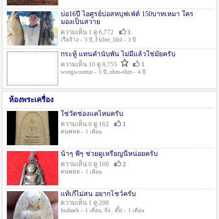
บ่อ16ปี ไอศูรย์บ่อสหบุฟเฟ่ต์ 150บาทเหมา ใคร
มองเป็นสวาย
ความเห็น 1 ดู 6,772
1
เรือจ้าง -
, Fisher_Idol -
3 ปี
3 ปี
กระทู้ แทนคำนับพัน ไม่มีแล้วใช่มั๊ยครับ
ความเห็น 10 ดู 8,755
1
wongwoottun -
, ohm-ohm -
5 ปี
4 ปี
ห้องพระเครื่อง
ใช่วัดช่องแคไหมครับ
ความเห็น 0 ดู 162
1
คนพหล -
1 เดือน
น้าๆ พี่ๆ ช่วยดูเหรียญนี้หน่อยครับ
ความเห็น 0 ดู 160
2
คนพหล -
1 เดือน
แท้เก๊ไม่สน อยากโชว์ครับ
ความเห็น 1 ดู 200
hudaark -
, จัง...ดั๊ย -
1 เดือน
1 เดือน