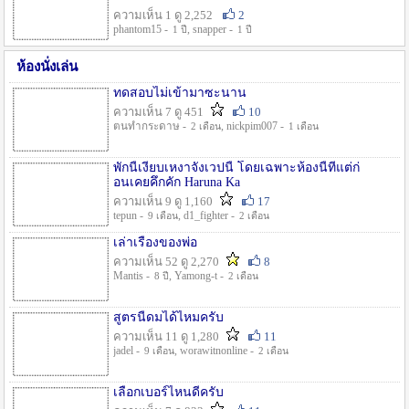
ความเห็น 1 ดู 2,252
2
phantom15 -
, snapper -
1 ปี
1 ปี
ห้องนั่งเล่น
ทดสอบไม่เข้ามาซะนาน
ความเห็น 7 ดู 451
10
ตนทำกระดาษ -
, nickpim007 -
2 เดือน
1 เดือน
พักนี้เงียบเหงาจังเวปนี้ โดยเฉพาะห้องนี้ที่แต่ก่
อนเคยคึกคัก Haruna Ka
ความเห็น 9 ดู 1,160
17
tepun -
, d1_fighter -
9 เดือน
2 เดือน
เล่าเรื่องของพ่อ
ความเห็น 52 ดู 2,270
8
Mantis -
, Yamong-t -
8 ปี
2 เดือน
สูตรนี้ดมได้ไหมครับ
ความเห็น 11 ดู 1,280
11
jadel -
, worawitnonline -
9 เดือน
2 เดือน
เลือกเบอร์ไหนดีครับ