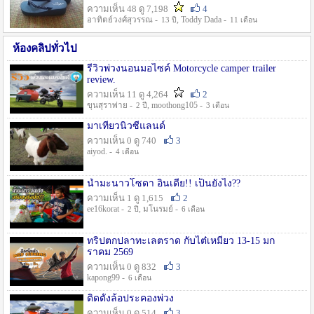
ความเห็น 48 ดู 7,198
4
อาทิตย์วงศ์สุวรรณ -
, Toddy Dada -
13 ปี
11 เดือน
ห้องคลิปทั่วไป
รีวิวพ่วงนอนมอไซค์ Motorcycle camper trailer
review.
ความเห็น 11 ดู 4,264
2
ขุนสุราพ่าย -
, moothong105 -
2 ปี
3 เดือน
มาเที่ยวนิวซีแลนด์
ความเห็น 0 ดู 740
3
aiyod. -
4 เดือน
น้ำมะนาวโซดา อินเดีย!! เป็นยังไง??
ความเห็น 1 ดู 1,615
2
ee16korat -
, มโนรมย์ -
2 ปี
6 เดือน
ทริปตกปลาทะเลตราด กับไต๋เหมี่ยว 13-15 มก
ราคม 2569
ความเห็น 0 ดู 832
3
kapong99 -
6 เดือน
ติดตั้งล้อประคองพ่วง
ความเห็น 0 ดู 514
3