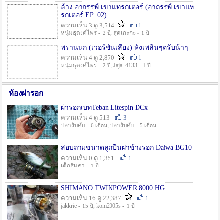
ล้าง อาถรรพ์ เขาแทรกเตอร์ (อาถรรพ์ เขาแท
รกเตอร์ EP_02)
ความเห็น 3 ดู 3,514
1
หนุ่มธุดงค์ไพร -
, สุดเกะกะ -
2 ปี
1 ปี
พรานนก (เวอร์ชั่นเสียง) ฟังเพลินๆครับน้าๆ
ความเห็น 4 ดู 2,870
1
หนุ่มธุดงค์ไพร -
, Jaja_4133 -
2 ปี
1 ปี
ห้องผ่ารอก
ผ่ารอกเบทTeban Litespin DCx
ความเห็น 4 ดู 513
3
ปลางับคับ -
, ปลางับคับ -
6 เดือน
5 เดือน
สอบถามขนาดลูกปืนฝาข้างรอก Daiwa BG10
ความเห็น 0 ดู 1,351
1
เด็กสี่แคว -
1 ปี
SHIMANO TWINPOWER 8000 HG
ความเห็น 16 ดู 22,387
1
jakkrie -
, kom2005s -
15 ปี
1 ปี