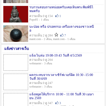
รบกวนสอบถามหน่อยครับเคยเห็นพระพิมพ์นี้ไ
หมครับ
ความเห็น 0 ดู 154
1
Popo01 -
1 เดือน
บะป่อย หรือ ปรอทกรอ เครื่องลางของชาวเหนื
อ
ความเห็น 2 ดู 284
7
manit.com -
, manit.com -
2 เดือน
1 เดือน
แจ้งข่าวสารเว็บ
แจ้งเว็บล่ม 19:08-19:43 วันที่ 4/5/2569
ความเห็น 0 ดู 204
webmaster -
3 เดือน
ผลกระทบจากเวลาเซิร์ฟเวอร์ผิด 10:30 -15:00
วันที่ 30/4/69
ความเห็น 0 ดู 247
webmaster -
3 เดือน
แจ้งหยุดให้บริการ 10:00 - 11:00 วันที่ 30 เมษา
ยน 2569
ความเห็น 2 ดู 347
3