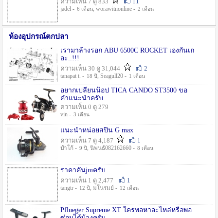
ความเห็น 7 ดู 833
11
jadel -
, worawitnonline -
6 เดือน
2 เดือน
ห้องอุปกรณ์ตกปลา
เรามาล้างรอก ABU 6500C ROCKET เองกันเถ
อะ..!!!
ความเห็น 30 ดู 31,044
2
tanapat t. -
, Seagull20 -
18 ปี
1 เดือน
อยากเปลี่ยนน็อป TICA CANDO ST3500 ขอ
คำแนะนำครับ
ความเห็น 0 ดู 279
vin -
3 เดือน
แนะนำหน่อยสปิน G max
ความเห็น 7 ดู 4,187
1
ป๋าโก้ -
, นิพนธ์082162660 -
9 ปี
8 เดือน
ราคาคันjmครับ
ความเห็น 1 ดู 2,477
1
tangtr -
, มโนรมย์ -
12 ปี
12 เดือน
Pflueger Supreme XT ใครพอหาอะไหล่หรือพอ
ซ่อมได้บ้างครับ