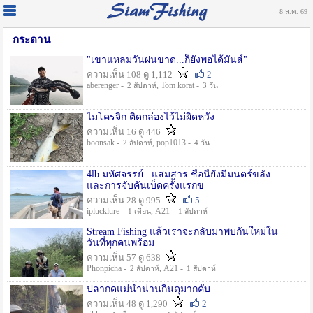
8 ส.ค. 69
กระดาน
"เขาแหลมวันฝนขาด...ก็ยังพอได้มันส์"
ความเห็น 108 ดู 1,112
2
aberenger -
, Tom korat -
2 สัปดาห์
3 วัน
ไมโครจิ้ก ติดกล่องไว้ไม่ผิดหวัง
ความเห็น 16 ดู 446
boonsak -
, pop1013 -
2 สัปดาห์
4 วัน
4lb มหัศจรรย์ : แสมสาร ชื่อนี้ยังมีมนตร์ขลัง
และการจับคันเบ็ดครั้งแรกข
ความเห็น 28 ดู 995
5
iplucklure -
, A21 -
1 เดือน
1 สัปดาห์
Stream Fishing แล้วเราจะกลับมาพบกันใหม่ใน
วันที่ทุกคนพร้อม
ความเห็น 57 ดู 638
Phonpicha -
, A21 -
2 สัปดาห์
1 สัปดาห์
ปลากดแม่น้ำน่านกินดุมากคับ
ความเห็น 48 ดู 1,290
2