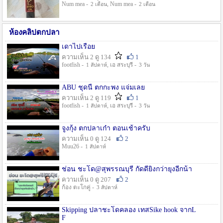
Num mea -
, Num mea -
2 เดือน
2 เดือน
ห้องคลิปตกปลา
เดาไปเรื่อย
ความเห็น 2 ดู 134
1
footfish -
, เอ สระบุรี -
1 สัปดาห์
3 วัน
ABU ชุดนี้ ตกกะพง แจ่มเลย
ความเห็น 2 ดู 119
1
footfish -
, เอ สระบุรี -
1 สัปดาห์
3 วัน
จูงกุ้ง ตกปลาเก๋า ตอนเช้าครับ
ความเห็น 0 ดู 124
2
Muu26 -
1 สัปดาห์
ช่อน ชะโด@สุพรรณบุรี กัดดียิ่งกว่ายุงอีกน้า
ความเห็น 0 ดู 207
2
ก้อง ตะโกคู่ -
3 สัปดาห์
Skipping ปลาชะโดคลอง เทสSike hook จากL
F