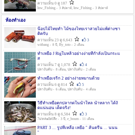
ความเห็น 0 ดู 187
lnw_Fishing -
, lnw_Fishing -
3 สัปดาห์
3 สัปดาห์
ห้องทำเอง
น๊อปไม้ไทยทำ ไม้ของไทยเราสวยไม่แพ้ต่างชา
ติครับ
ความเห็น 23 ดู 6,643
3
witbang -
, By_toto -
8 ปี
2 เดือน
ทำเหยื่อ J Rigใบหลิวอย่างง่ายที่กำลังเป็นกระแ
ส
ความเห็น 7 ดู 1,078
4
ปลางับคับ -
, ปลางับคับ -
8 เดือน
2 เดือน
ทำเหยื่อเจริก 2 อย่างง่ายหมานด้วย
ความเห็น 6 ดู 814
5
ปลางับคับ -
, ปลางับคับ -
6 เดือน
4 เดือน
วิธีทำเหยื่อตกปลากดในน้ำใหล น้ำหลาก ได้งั
ดแน่นอน เด็ดจริง!
ความเห็น 8 ดู 6,584
3
7ม่หล่๑llต่lลีe -
, e_boum -
3 ปี
11 เดือน
PART 3 ... รูปที่เหลือ เหยื่อ " ส้นตรีน ... นนน
"