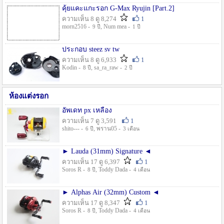
คุ้ยแคะแกะรอก G-Max Ryujin [Part.2]
ความเห็น 8 ดู 8,274
1
morn2516 -
, Num mea -
9 ปี
1 ปี
ประกอบ steez sv tw
ความเห็น 8 ดู 6,933
1
Kodin -
, sa_ra_raw -
8 ปี
2 ปี
ห้องแต่งรอก
อัพเดท px เหลือง
ความเห็น 7 ดู 3,591
1
shito--- -
, พราน05 -
6 ปี
3 เดือน
► Lauda (31mm) Signature ◄
ความเห็น 17 ดู 6,397
1
Soros R -
, Toddy Dada -
8 ปี
4 เดือน
► Alphas Air (32mm) Custom ◄
ความเห็น 17 ดู 8,347
1
Soros R -
, Toddy Dada -
8 ปี
4 เดือน