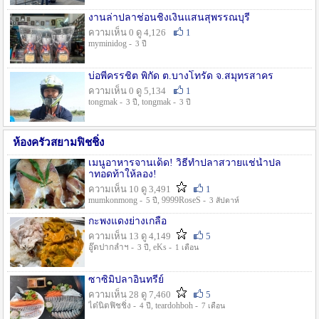
งานล่าปลาช่อนชิงเงินแสนสุพรรณบุรี
ความเห็น 0 ดู 4,126
1
myminidog -
3 ปี
บ่อพี่ครรชิต พิกัด ต.บางโทรัด จ.สมุทรสาคร
ความเห็น 0 ดู 5,134
1
tongmak -
, tongmak -
3 ปี
3 ปี
ห้องครัวสยามฟิชชิ่ง
เมนูอาหารจานเด็ด! วิธีทำปลาสวายแช่น้ำปล
าทอดท้าให้ลอง!
ความเห็น 10 ดู 3,491
1
mumkonmong -
, 9999RoseS -
5 ปี
3 สัปดาห์
กะพงแดงย่างเกลือ
ความเห็น 13 ดู 4,149
5
อู๊ดปากลำฯ -
, eKs -
3 ปี
1 เดือน
ซาซิมิปลาอินทรีย์
ความเห็น 28 ดู 7,460
5
ไต๋นิตฟิชชิ่ง -
, teardohboh -
4 ปี
7 เดือน