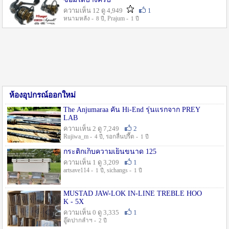
ความเห็น 12 ดู 4,949
1
หนามหลัง -
, Prajum -
8 ปี
1 ปี
ห้องอุปกรณ์ออกใหม่
The Anjumaraa คัน Hi-End รุ่นแรกจาก PREY
LAB
ความเห็น 2 ดู 7,249
2
Rujiwa_m -
, รอกลื่นปรื๊ด -
4 ปี
1 ปี
กระติกเก็บความเย็นขนาด 125
ความเห็น 1 ดู 3,209
1
artsave114 -
, sichangs -
1 ปี
1 ปี
MUSTAD JAW-LOK IN-LINE TREBLE HOO
K - 5X
ความเห็น 0 ดู 3,335
1
อู๊ดปากลำฯ -
2 ปี