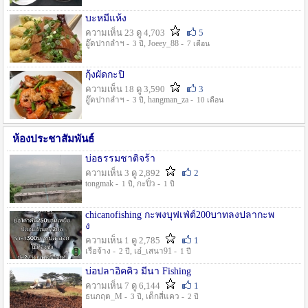
บะหมี่แห้ง
ความเห็น 23 ดู 4,703
5
อู๊ดปากลำฯ -
, Joeey_88 -
3 ปี
7 เดือน
กุ้งผัดกะปิ
ความเห็น 18 ดู 3,590
3
อู๊ดปากลำฯ -
, hangman_za -
3 ปี
10 เดือน
ห้องประชาสัมพันธ์
บ่อธรรมชาติจร้า
ความเห็น 3 ดู 2,892
2
tongmak -
, กะปิ๋ว -
1 ปี
1 ปี
chicanofishing กะพงบุฟเฟ่ต์200บาทลงปลากะพ
ง
ความเห็น 1 ดู 2,785
1
เรือจ้าง -
, เอ๋_เสนา91 -
2 ปี
1 ปี
บ่อปลาอิคคิว มีนา Fishing
ความเห็น 7 ดู 6,144
1
ธนกฤต_M -
, เด็กสี่แคว -
3 ปี
2 ปี