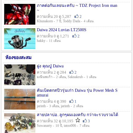
ภาคต่อกันเลยนะครับ ~ TDZ Project Iron man
~
ความเห็น 20 ดู 5,287
2
Khunakorn -
, Toddy Dada -
7 ปี
4 เดือน
Daiwa 2024 Luvias LT2500S
ความเห็น 0 ดู 1,271
2
hakky -
11 เดือน
ห้องของสะสม
ฝูง คุณปู่ Daiwa
ความเห็น 2 ดู 284
2
มณีนพเก้า -
, Saknakrub -
2 เดือน
1 เดือน
คันเบ็ดตกสปิ๋วรุ่นเก่า Daiwa รุ่น Power Mesh S
amurai
ความเห็น 4 ดู 390
1
jarinth -
, jarinth -
3 เดือน
2 เดือน
สายปลาบ่อ..ลูกๆผมเองครับ กว่าจะรวบรวมได้
ความเห็น 32 ดู 10,195
3
Suwanarty -
, tatoo006 -
10 ปี
7 เดือน