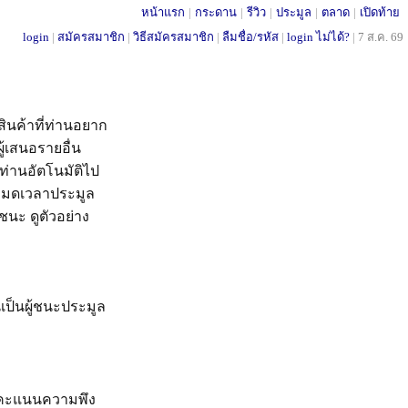
หน้าแรก
|
กระดาน
|
รีวิว
|
ประมูล
|
ตลาด
|
เปิดท้าย
login
|
สมัครสมาชิก
|
วิธีสมัครสมาชิก
|
ลืมชื่อ/รหัส
|
login ไม่ได้?
|
7 ส.ค. 69
สินค้าที่ท่านอยาก
ู้เสนอรายอื่น
้ท่านอัตโนมัติไป
งหมดเวลาประมูล
ชนะ ดูตัวอย่าง
ป็นผู้ชนะประมูล
 (คะแนนความพึง