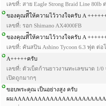
เลขที่: สาย Eagle Strong Braid Line 80lb ต
ของคุณที่ีให้ความไว้วางใจครับ A +++++
เลขที่: รอก Shimano AX4000FB
ของคุณที่ีให้ความไว้วางใจครับ A +++++
เลขที่: คันสปิน Ashino Tycoon 6.3 ฟุต ต่
A+++++ครับ
เลขที่: ตัวเบ็ดก้านยาวงานทะเลขนาด 1/0
เปิดถูกมากๆ
ขอบพระคุณ เป็นอย่างสูง ครับ
ผมAAAAAAAAAAAAAAAAAAAAAA