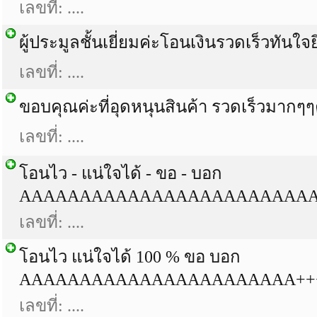
เลขที่: ....
ผู้ประมูลชั้นเยี่ยมค่ะโอนเงินรวดเร็วทันใจยิ
เลขที่: ....
ขอบคุณค่ะที่อุดหนุนสินค้า รวดเร็วมากๆๆ
เลขที่: ....
โอนไว - แน่ใจได้ - ขอ - บอก
AAAAAAAAAAAAAAAAAAAAAAAAAA
เลขที่: ....
โอนไว แน่ใจได้ 100 % ขอ บอก
AAAAAAAAAAAAAAAAAAAAAAA++
เลขที่: ....