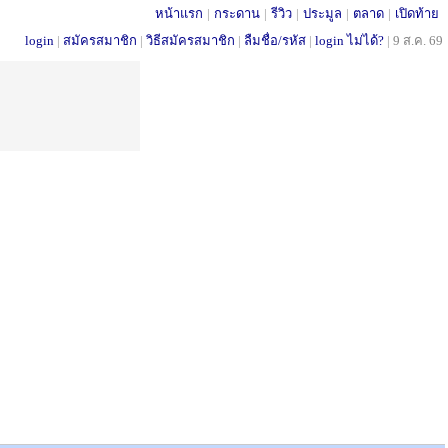
หน้าแรก
|
กระดาน
|
รีวิว
|
ประมูล
|
ตลาด
|
เปิดท้าย
login
|
สมัครสมาชิก
|
วิธีสมัครสมาชิก
|
ลืมชื่อ/รหัส
|
login ไม่ได้?
|
9 ส.ค. 69