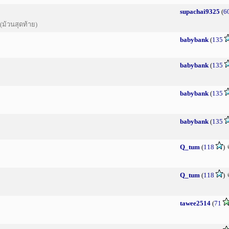
supachai9325
(
6
้วนสุดท้าย)
babybank
(
135
babybank
(
135
babybank
(
135
babybank
(
135
Q_tum
(
118
)
Q_tum
(
118
)
tawee2514
(
71