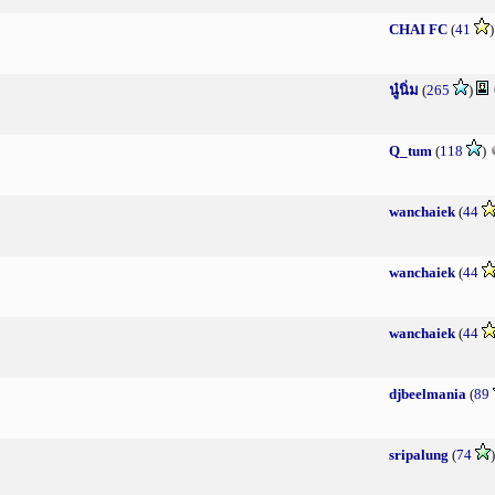
CHAI FC
(
41
นู๋นิ่ม
(
265
)
Q_tum
(
118
)
wanchaiek
(
44
wanchaiek
(
44
wanchaiek
(
44
djbeelmania
(
89
sripalung
(
74