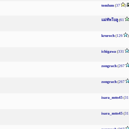
tomlum
(
37
)
แม่ทัพโบลู
(
61
kruroch
(
126
ichigawa
(
331
zongrach
(
267
zongrach
(
267
isara_mtts45
(
31
isara_mtts45
(
31