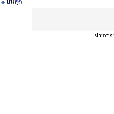
บนสุด
siamfis