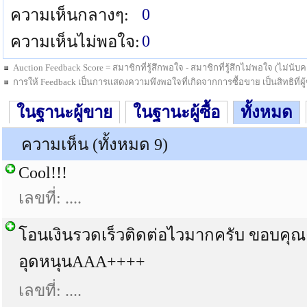
0
ความเห็นกลางๆ:
0
ความเห็นไม่พอใจ:
Auction Feedback Score = สมาชิกที่รู้สึกพอใจ - สมาชิกที่รู้สึกไม่พอใจ (ไม่น
การให้ Feedback เป็นการแสดงความพึงพอใจที่เกิดจากการซื้อขาย เป็นสิทธิที่ผู้ซื
ในฐานะผู้ขาย
ในฐานะผู้ซื้อ
ทั้งหมด
ความเห็น (ทั้งหมด 9)
Cool!!!
เลขที่: ....
โอนเงินรวดเร็วติดต่อไวมากครับ ขอบคุณค
อุดหนุนAAA++++
เลขที่: ....