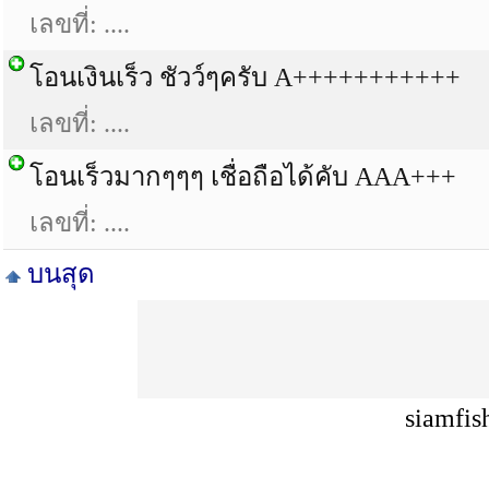
เลขที่: ....
โอนเงินเร็ว ชัวว์ๆครับ A+++++++++++
เลขที่: ....
โอนเร็วมากๆๆๆ เชื่อถือได้คับ AAA+++
เลขที่: ....
บนสุด
siamfis