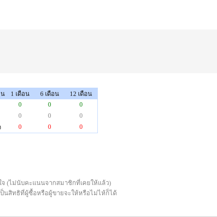
็น
1 เดือน
6 เดือน
12 เดือน
0
0
0
0
0
0
0
0
0
จ
่พอใจ (ไม่นับคะแนนจากสมาชิกที่เคยให้แล้ว)
ทธิที่ผู้ซื้อหรือผู้ขายจะให้หรือไม่ไห้ก็ได้