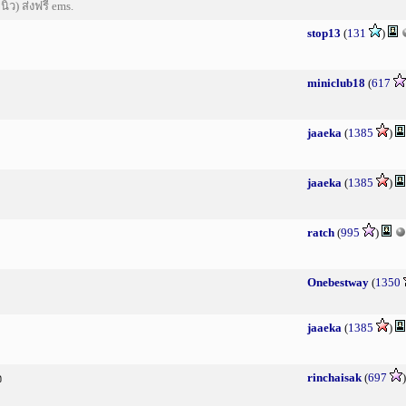
้ว) ส่งฟรี ems.
stop13
(
131
)
miniclub18
(
617
jaaeka
(
1385
)
jaaeka
(
1385
)
ratch
(
995
)
Onebestway
(
1350
jaaeka
(
1385
)
rinchaisak
(
697
จ