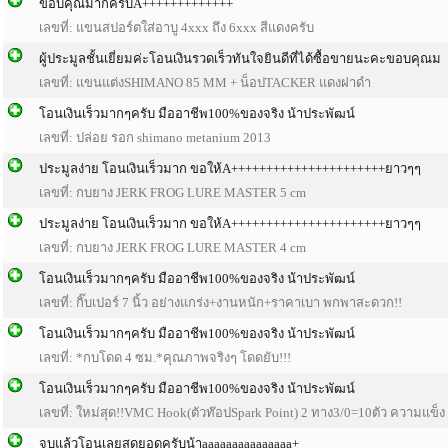
ขอบคุณมากครับA+++++++++++++
เลขที่: แขนสปอร์ตใส่อาบู 4xxx ถึง 6xxx สีแดงครับ
ผู้ประมูลชั้นเยี่ยมค่ะโอนเงินรวดเร็วทันใจยินดีที่ได้ซื้อขายนะคะขอบคุณม
เลขที่: แขนแต่งSHIMANO 85 MM + น็อปTACKER แดงฝาดำ
โอนเงินเร็วมากๆครับ มืออาชีพ100%ของจริง น้าประพัฒน์
เลขที่: ปล่อย รอก shimano metanium 2013
ประมูลง่าย โอนเงินเร็วมาก ขอให้A++++++++++++++++++++++ยาวๆๆ
เลขที่: กบยาง JERK FROG LURE MASTER 5 cm
ประมูลง่าย โอนเงินเร็วมาก ขอให้A++++++++++++++++++++++ยาวๆๆ
เลขที่: กบยาง JERK FROG LURE MASTER 4 cm
โอนเงินเร็วมากๆครับ มืออาชีพ100%ของจริง น้าประพัฒน์
เลขที่: กิ๊บเปอร์ 7 นิ้ว อย่างแกร่ง+งานหนัก+ราคาเบา พกพาสะดวก!!
โอนเงินเร็วมากๆครับ มืออาชีพ100%ของจริง น้าประพัฒน์
เลขที่: *กบโดด 4 ซม.*คุณภาพจริงๆ โดดยับ!!!
โอนเงินเร็วมากๆครับ มืออาชีพ100%ของจริง น้าประพัฒน์
เลขที่: ใหม่สุด!!VMC Hook(ตัวท๊อปSpark Point) 2 ทาง3/0=10ตัว ความแข็ง
จบแล้วโอนเลยสุดยอดครับน้าaaaaaaaaaaaaaaa+