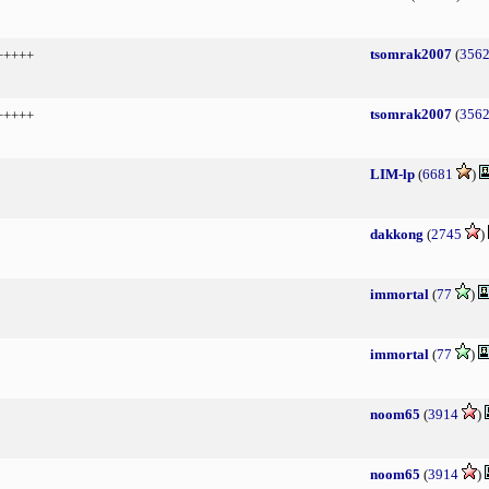
tsomrak2007
(
356
+++++
tsomrak2007
(
356
+++++
LIM-lp
(
6681
)
dakkong
(
2745
)
immortal
(
77
)
immortal
(
77
)
noom65
(
3914
)
noom65
(
3914
)